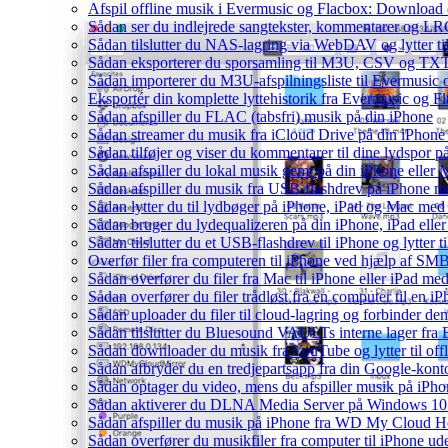
Afspil offline musik i Evermusic og Flacbox: Download og
Sådan ser du indlejrede sangtekster, kommentarer og LRC-
Sådan tilslutter du NAS-lagring via WebDAV og lytter ti
Sådan eksporterer du sporsamling til M3U, CSV og TXT
Sådan importerer du M3U-afspilningsliste til Evermusic
Eksportér din komplette lyttehistorik fra Evermusic og Fl
Sådan afspiller du FLAC (tabsfri) musik på din iPhone
Sådan streamer du musik fra iCloud Drive på din iPhone
Sådan tilføjer og viser du kommentarer til dine lydspo
Sådan afspiller du lokal musik gemt på din iPhone eller 
Sådan afspiller du musik fra USB-flashdrev på iPhone 
Sådan lytter du til lydbøger på iPhone, iPad og Mac me
Sådan bruger du lydequalizeren på din iPhone, iPad el
Sådan tilslutter du et USB-flashdrev til iPhone og lytter ti
Overfør filer fra computeren til iPhone ved hjælp af SM
Sådan overfører du filer fra Mac til iPhone eller iPad me
Sådan overfører du filer trådløst fra en computer til en
Sådan uploader du filer til cloud-lagring og forbinder de
Sådan tilslutter du Bluesound VAULTs interne lager fra
Sådan downloader du musik fra YouTube og lytter til off
Sådan afbryder du en tredjepartsapp fra din Google-kont
Sådan optager du video, mens du afspiller musik på iPho
Sådan aktiverer du DLNA Media Server på Windows 10 o
Sådan afspiller du musik på iPhone fra WD My Cloud 
Sådan overfører du musikfiler fra computer til iPhone 