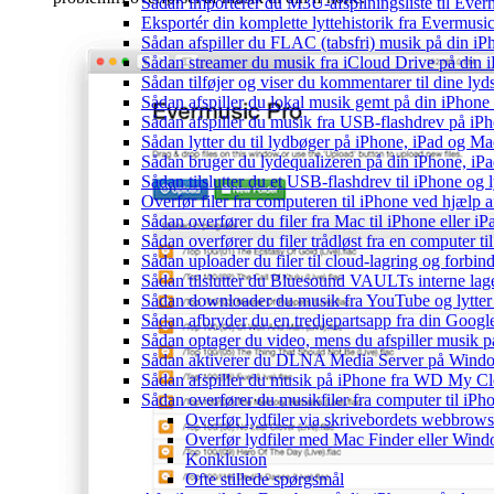
Sådan importerer du M3U-afspilningsliste til Eve
Eksportér din komplette lyttehistorik fra Evermusic
Sådan afspiller du FLAC (tabsfri) musik på din iP
Sådan streamer du musik fra iCloud Drive på din 
Sådan tilføjer og viser du kommentarer til dine 
Sådan afspiller du lokal musik gemt på din iPhone
Sådan afspiller du musik fra USB-flashdrev på i
Sådan lytter du til lydbøger på iPhone, iPad og 
Sådan bruger du lydequalizeren på din iPhone, i
Sådan tilslutter du et USB-flashdrev til iPhone og ly
Overfør filer fra computeren til iPhone ved hjælp
Sådan overfører du filer fra Mac til iPhone eller i
Sådan overfører du filer trådløst fra en computer 
Sådan uploader du filer til cloud-lagring og forbin
Sådan tilslutter du Bluesound VAULTs interne lag
Sådan downloader du musik fra YouTube og lytter t
Sådan afbryder du en tredjepartsapp fra din Googl
Sådan optager du video, mens du afspiller musik 
Sådan aktiverer du DLNA Media Server på Window
Sådan afspiller du musik på iPhone fra WD My 
Sådan overfører du musikfiler fra computer til i
Overfør lydfiler via skrivebordets webbrows
Overfør lydfiler med Mac Finder eller Wind
Konklusion
Ofte stillede spørgsmål