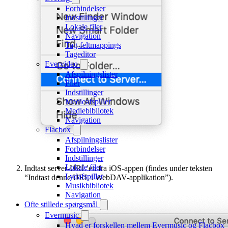
Forbindelser
Indstillinger
Lokale filer
Navigation
Tag-feltmappings
Tageditor
Evervideo
Afspilningslister
Filer
Indstillinger
Medieafspiller
Mediebibliotek
Navigation
Flacbox
Afspilningslister
Forbindelser
Indstillinger
Lokale filer
Indtast server-URL’en fra iOS-appen (findes under teksten
Lydafspiller
“Indtast denne URL i WebDAV-applikation”).
Musikbibliotek
Navigation
Ofte stillede spørgsmål
Evermusic
Hvad er forskellen mellem Evermusic og Flacbox