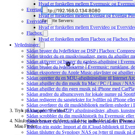
Hvad er forskellen mellem Evermusic og Evermu
Evertag
Hvad er forskellen mellem Evertag og Evertag Pr
Evervideo
Hvad er forskellen mellem Evervideo og Evervid
Flacbox
Hvad er forskellen mellem Flacbox og Flacbox P
Vejledninger
Sådan bruger du lydeffekter og DSP i Flacbox: Compres
Sådan tænder du en musikvisualizer, mens du afspiller 
Sådan aktiverer og bruger du gapless-afspilning i Evermu
Sådan bruger du lydeffekterne i Evermusic: rumklang, d
Sådan eksporterer du Apple Music-playlister og afspille
Sådan opretter du en M3U-afspilningsliste til Internet Ar
Sådan afspiller du din musik fra Mac / PC / Linux / 
Sådan afspiller du din egen musik på iPhone med CarPla
Sådan ændrer du albumcovers for lokale numre på Spotify
Sådan redigerer du sangtekster for lydfiler på iPhone el
Sådan overfører du dit musikbibliotek mellem enheder i E
Sådan arkiverer du (ZIP) afspilningslister, album, kunst
Tryk på knappen “Forbind”.
Sådan scrobbler du din musikhistorik fra Evermusic eller 
Når forbindelsen er etableret, vil du se indholdet af din iPhone i
Sådan bruger du dynamiske Nu spiller-widgets i Evermu
Mac Finder.
Trin-for-trin guide: Import af dit iCloud-bibliotek til Ev
Sådan tilslutter du Synology NAS og lytter til musik på 