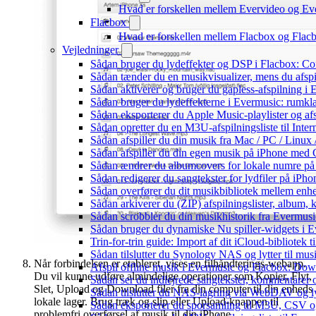
Hvad er forskellen mellem Evervideo og E
Flacbox
Hvad er forskellen mellem Flacbox og Fla
Vejledninger
Sådan bruger du lydeffekter og DSP i Flacbox: C
Sådan tænder du en musikvisualizer, mens du afsp
Sådan aktiverer og bruger du gapless-afspilning i
Sådan bruger du lydeffekterne i Evermusic: rumkl
Sådan eksporterer du Apple Music-playlister og af
Sådan opretter du en M3U-afspilningsliste til Inte
Sådan afspiller du din musik fra Mac / PC / Li
Sådan afspiller du din egen musik på iPhone med 
Sådan ændrer du albumcovers for lokale numre på S
Sådan redigerer du sangtekster for lydfiler på iPh
Sådan overfører du dit musikbibliotek mellem enhed
Sådan arkiverer du (ZIP) afspilningslister, album,
Sådan scrobbler du din musikhistorik fra Evermusic
Sådan bruger du dynamiske Nu spiller-widgets i 
Trin-for-trin guide: Import af dit iCloud-bibliotek
Sådan tilslutter du Synology NAS og lytter til mus
Når forbindelsen er etableret, vises en filhåndterings-webapp.
Afspil offline musik i Evermusic og Flacbox: Downl
Du vil kunne udføre almindelige operationer som Kopier, Flyt,
Sådan ser du indlejrede sangtekster, kommentarer 
Slet, Upload og Download filer fra din computer til din enheds
Sådan tilslutter du NAS-lagring via WebDAV og lyt
lokale lager. Brug træk og slip eller Upload-knappen til
Sådan eksporterer du sporsamling til M3U, CSV 
problemfri overførsel af musik til din iPhone.