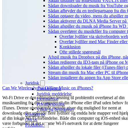
Sådan tilslutter du Bluesound VAULTs inter
Sådan downloader du musik fra YouTube og ly
Sådan afbryder du en tredjepartsapp fra din
Sådan optager du video, mens du afspiller 
Sådan aktiverer du DLNA Media Server på W
Sådan afspiller du musik på iPhone fra 
Sådan overfører du musikfiler fra computer
Overfør lydfiler via skrivebordets w
Overfør lydfiler med Mac Finder elle
Konklusion
Ofte stillede spørgsmål
Afspil musik fra Dropbox på din iPhone, når
Sådan redigerer du ID3-tags på iPhone og 
Sådan afspiller du lokale filer (iTunes-filer)
Stream din musik fra Mac eller PC til iPho
Sådan installerer du appen fra App Store el
Juridisk
Can We Wirelessly Put Offline Music on iPhones?
Cookiepolitik
Juridisk meddelelse
Wi-Fi Drive er den ultimative løsning til problemfri overførsel af din
Licensaftale
musiksamling fra din computer til din iPhone eller iPad uden behov fo
Privatlivspolitik
iTunes. Denne ubesværede metode giver dig mulighed for nemt at
Vilkår og betingelser
downloade eller uploade flere lydfiler og endda hele mapper ved hjæl
Kontakt os
af din lokale Wi-Fi-forbindelse. Både din computer og iOS-enhed ska
Om os
være forbundet til det samme Wi-Fi-netværk for at dette fungerer
Produkter