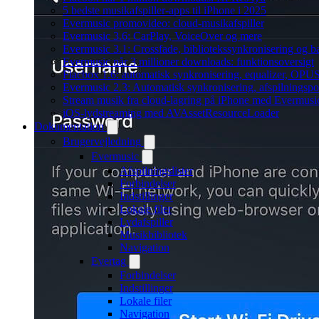
5 bedste musikafspiller-apps til iPhone i 2025
Evermusic promovideo: cloud-musikafspiller
Evermusic 3.6: CarPlay, VoiceOver og mere
Evermusic 3.1: Crossfade, bibliotekssynkronisering og 
Evermusic når 3 millioner downloads: funktionsoversigt
Flacbox 1.6: automatisk synkronisering, equalizer, OPUS
Evermusic 2.3: Automatisk synkronisering, afspilningspos
Stream musik fra cloud-lagring på iPhone med Evermusi
iOS-lydstreaming med AVAssetResourceLoader
Dokumentation
Brugervejledning
Evermusic
Afspilningslister
Forbindelser
Indstillinger
Lokale filer
Lydafspiller
Musikbibliotek
Navigation
Evertag
Forbindelser
Indstillinger
Lokale filer
Navigation