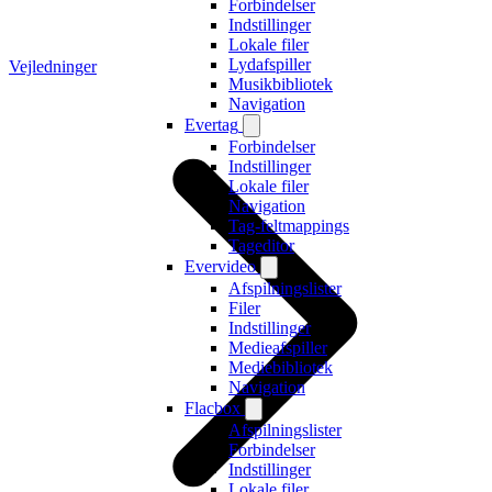
Forbindelser
Indstillinger
Lokale filer
Lydafspiller
Vejledninger
Musikbibliotek
Navigation
Evertag
Forbindelser
Indstillinger
Lokale filer
Navigation
Tag-feltmappings
Tageditor
Evervideo
Afspilningslister
Filer
Indstillinger
Medieafspiller
Mediebibliotek
Navigation
Flacbox
Afspilningslister
Forbindelser
Indstillinger
Lokale filer