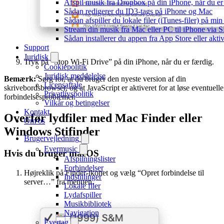
Afspil musik fra Dropbox på din iPhone, når du er 
Sådan redigerer du ID3-tags på iPhone og Mac
Sådan afspiller du lokale filer (iTunes-filer) på mi
Stream din musik fra Mac eller PC til iPhone via
Sådan installerer du appen fra App Store eller akt
Support
Juridisk
Tryk på “Stop Wi-Fi Drive” på din iPhone, når du er færdig.
Cookiepolitik
Juridisk meddelelse
Bemærk:
Sørg for, at du bruger den nyeste version af din
Licensaftale
skrivebordsbrowser, og at JavaScript er aktiveret for at løse eventuelle
Privatlivspolitik
forbindelsesproblemer.
Vilkår og betingelser
Kontakt
Overfør lydfiler med Mac Finder eller
Om os
Windows Stifinder
Brugervejledning
Evermusic
Hvis du bruger macOS
Afspilningslister
Forbindelser
Højreklik på Finder-ikonet og vælg “Opret forbindelse til
Indstillinger
server…” fra menuen.
Lokale filer
Lydafspiller
Musikbibliotek
Navigation
Evertag