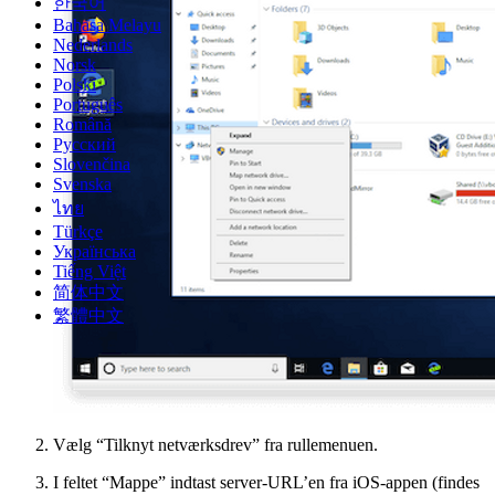
한국어
Bahasa Melayu
Nederlands
Norsk
Polski
Português
Română
Русский
Slovenčina
Svenska
ไทย
Türkçe
Українська
Tiếng Việt
简体中文
繁體中文
Vælg “Tilknyt netværksdrev” fra rullemenuen.
I feltet “Mappe” indtast server-URL’en fra iOS-appen (findes