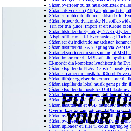
Sådan overfører du dit musikbibliotek mellem
Sådan arkiverer du (ZIP) afspilningslister, 
Sådan scrobbler du din musikhistorik fra Eve
Sådan bruger du dynamiske Nu spiller-widg
Trin-for-trin guide: Import af dit iCloud-bib
Sådan tilslutter du Synology NAS og lytter t
Afspil offline musik i Evermusic og Flacbox:
Sådan ser du indlejrede sangtekster, kommen
Sådan tilslutter du NAS-lagring via WebDAV 
Sådan eksporterer du sporsamling til M3U
Sådan importerer du M3U-afspilningsliste t
Eksportér din komplette lyttehistorik fra Ev
Sådan afspiller du FLAC (tabsfri) musik på 
Sådan streamer du musik fra iCloud Drive p
Sådan tilføjer og viser du kommentarer til
Sådan afspiller du lokal musik gemt på din 
Sådan afspiller du musik fra USB-flashdre
Sådan lytter du til lydbøger på iPhone, iP
Sådan bruger du lydequalizeren på din iPh
Sådan tilslutter du et USB-flashdrev til iPhone
Overfør filer fra computeren til iPhone ved
Sådan overfører du filer fra Mac til iPhone 
Sådan overfører du filer trådløst fra en com
Sådan uploader du filer til cloud-lagring og