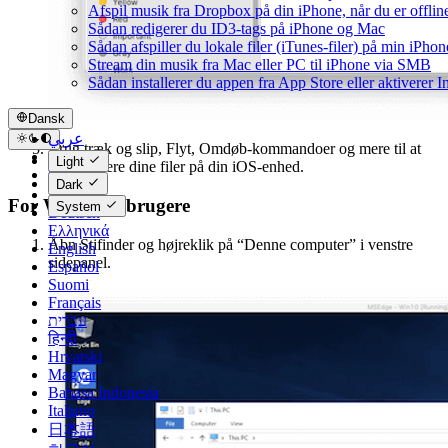
Afspil musik fra Dropbox på din iPhone, når du er offlin
Sådan redigerer du ID3-tags på iPhone og Mac
Sådan afspiller du lokale filer (iTunes-filer) på min iPhon
Stream din musik fra Mac eller PC til iPhone via SMB
Sådan installerer du appen fra App Store eller aktiverer
Dansk
عربي
Brug træk og slip, Flyt, Omdøb-kommandoer og mere til at
Català
Light
administrere dine filer på din iOS-enhed.
Čeština
Dark
Dansk
For Windows-brugere
System
Deutsch
Ελληνικά
Åbn Stifinder og højreklik på “Denne computer” i venstre
English
sidepanel.
Español
Suomi
Français
עברית
हिन्दी
Hrvatski
Magyar
Bahasa Indonesia
Italiano
日本語