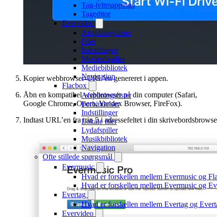
Tag-feltmappings
Tageditor
Evervideo
Afspilningslister
Filer
Indstillinger
Medieafspiller
Mediebibliotek
Navigation
Kopier webbrowser-URL’en genereret i appen.
Flacbox
Åbn en kompatibel webbrowser på din computer (Safari,
Afspilningslister
Google Chrome, Opera, Yandex Browser, FireFox).
Forbindelser
Indstillinger
Indtast URL’en fra trin 5 i adressefeltet i din skrivebordsbrowse
Lokale filer
Lydafspiller
Musikbibliotek
Navigation
Ofte stillede spørgsmål
Evermusic
Hvad er forskellen mellem Evermusic og Fl
Hvad er forskellen mellem Evermusic og E
Evertag
Hvad er forskellen mellem Evertag og Ever
Evervideo