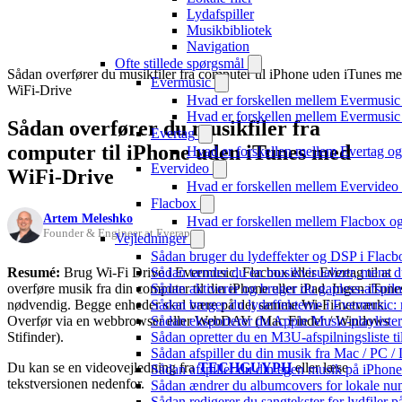
Lydafspiller
Musikbibliotek
Navigation
Ofte stillede spørgsmål
Sådan overfører du musikfiler fra computer til iPhone uden iTunes m
Evermusic
WiFi-Drive
Hvad er forskellen mellem Evermusic
Hvad er forskellen mellem Evermusi
Sådan overfører du musikfiler fra
Evertag
computer til iPhone uden iTunes med
Hvad er forskellen mellem Evertag o
Evervideo
WiFi-Drive
Hvad er forskellen mellem Evervide
Flacbox
Artem Meleshko
Hvad er forskellen mellem Flacbox 
Founder & Engineer at Everappz
Vejledninger
Sådan bruger du lydeffekter og DSP i Flac
Resumé:
Brug Wi-Fi Drive i Evermusic, Flacbox eller Evertag til at
Sådan tænder du en musikvisualizer, mens d
overføre musik fra din computer til din iPhone eller iPad. Ingen iTune
Sådan aktiverer og bruger du gapless-afspil
nødvendig. Begge enheder skal være på det samme Wi-Fi-netværk.
Sådan bruger du lydeffekterne i Evermusic:
Overfør via en webbrowser eller WebDAV (Mac Finder / Windows
Sådan eksporterer du Apple Music-playliste
Stifinder).
Sådan opretter du en M3U-afspilningsliste ti
Sådan afspiller du din musik fra Mac / PC
Du kan se en videovejledning fra
TECHGUYPH
eller læse
Sådan afspiller du din egen musik på iPhon
tekstversionen nedenfor.
Sådan ændrer du albumcovers for lokale numr
Sådan redigerer du sangtekster for lydfiler