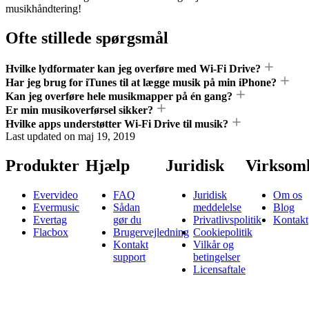
musikhåndtering!
Ofte stillede spørgsmål
Hvilke lydformater kan jeg overføre med Wi-Fi Drive?
Har jeg brug for iTunes til at lægge musik på min iPhone?
Kan jeg overføre hele musikmapper på én gang?
Er min musikoverførsel sikker?
Hvilke apps understøtter Wi-Fi Drive til musik?
Last updated on
maj 19, 2019
Produkter
Hjælp
Juridisk
Virksom
Evervideo
FAQ
Juridisk
Om os
Evermusic
Sådan
meddelelse
Blog
Evertag
gør du
Privatlivspolitik
Kontakt
Flacbox
Brugervejledning
Cookiepolitik
Kontakt
Vilkår og
support
betingelser
Licensaftale