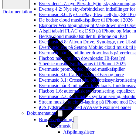
Evervideo 1.7: nye Plex, Jellyfin, sky-streaming og
Evertag 4.2: Nye sky-forbindelser, indstillinger for 
Dokumentation
Evermusic 8.6: Ny CarPlay, Plex, Jellyfin, SFTP o
De bedste cloud musikafspillere til iPhone i 2026
Eksporter Wix blogindlæg til Markdown med Op
Afspil tabsfri FLAC og DSD på iPhone og Mac m
Bedste cloud musikafspiller til iPhone og iPad
Evermusic 6.8: Aliyun Drive, Synology, nye UI-sti
Evermusic Pro på Setapp Mobile: cloud-musik til 
Evermusic når 11 millioner downloads på verdens
Flacbox når 1 million downloads: Hi-Res lyd
5 bedste musikafspiller-apps til iPhone i 2025
Evermusic promovideo: cloud-musikafspiller
Evermusic 3.6: CarPlay, VoiceOver og mere
Evermusic 3.1: Crossfade, bibliotekssynkroniseri
Evermusic når 3 millioner downloads: funktionsov
Flacbox 1.6: automatisk synkronisering, equalizer
Evermusic 2.3: Automatisk synkronisering, afspiln
Stream musik fra cloud-lagring på iPhone med Ev
iOS-lydstreaming med AVAssetResourceLoader
Dokumentation
Brugervejledning
Evermusic
Afspilningslister