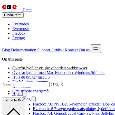
Hjem
Produkter
Evervideo
Evermusic
Flacbox
Evertag
Blog
Dokumentation
Support
Juridisk
Kontakt
Om os
On this page
Overfør lydfiler via skrivebordets webbrowser
Overfør lydfiler med Mac Finder eller Windows Stifinder
Hvis du bruger macOS
For Windows-brugere
CTRL K
Konklusion
Ofte stillede spørgsmål
Hjem
Blog
Scroll to top
Flacbox 7.6: Ny BASS-lydmotor, effekter, DSP og 
Evermusic 8.7: ægte gapless-afspilning, lydeffekte
Flacbox 7.4: Genopbygget CarPlay, Plex, Jellyfin,