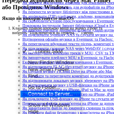
Передача аудіофайлів через Mac Finder
Як змінити обкладинки альбомів для локальних трекі
або Провідник Windows
Як редагувати тексти пісень для аудіофайлів на iP
Як перенести музичну бібліотеку між пристроями в 
Як архівувати (ZIP) плейлисти, альбоми, виконавців
Якщо ви використовуєте macOS
Як скробблити історію прослуховування з Evermusic 
Покрокова інструкція: Імпорт бібліотеки iCloud в Ev
Клацніть правою кнопкою миші на значку Finder та
Як використовувати динамічні віджети «Зараз відтво
виберіть “Підключитися до сервера…” з меню.
Як підключити Synology NAS та слухати музику на 
Відтворення офлайн-музики в Evermusic та Flacbox:
Як переглядати вбудовані тексти пісень, коментарі
Як підключити сховище NAS через WebDAV і слухат
Як експортувати колекцію треків у M3U, CSV та TXT
Як імпортувати плейлист M3U в Evermusic та Flacb
Експорт повної історії прослуховування з Evermusic 
Як відтворювати FLAC (без втрат) музику на iPhone
Як слухати музику з iCloud Drive на iPhone або Mac
Як додавати та переглядати коментарі до аудіотреків
Як відтворювати локальну музику, збережену на iP
Як відтворювати музику з USB-флешки на iPhone за
Як слухати аудіокниги на iPhone, iPad та Mac за до
Як використовувати аудіо еквалайзер на iPhone, iPad
Як підключити USB-флешку до iPhone та слухати му
Перенесення файлів з комп'ютера на iPhone за до
Як завантажити файли до хмарного сховища та підкл
Як передати файли бездротово з комп'ютера на iPho