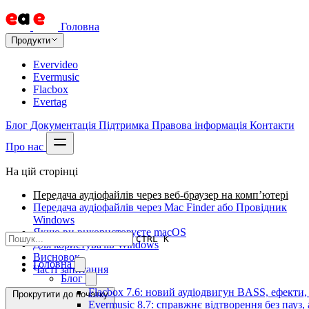
Головна
Продукти
Evervideo
Evermusic
Flacbox
Evertag
Блог
Документація
Підтримка
Правова інформація
Контакти
Про нас
На цій сторінці
Передача аудіофайлів через веб-браузер на комп’ютері
Передача аудіофайлів через Mac Finder або Провідник
Windows
Якщо ви використовуєте macOS
CTRL K
Для користувачів Windows
Висновок
Головна
Часті запитання
Блог
Flacbox 7.6: новий аудіодвигун BASS, ефекти,
Прокрутити до початку
Evermusic 8.7: справжнє відтворення без пауз,