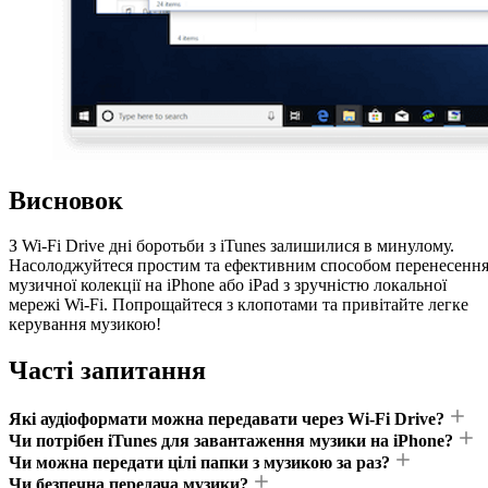
Висновок
З Wi-Fi Drive дні боротьби з iTunes залишилися в минулому.
Насолоджуйтеся простим та ефективним способом перенесенн
музичної колекції на iPhone або iPad з зручністю локальної
мережі Wi-Fi. Попрощайтеся з клопотами та привітайте легке
керування музикою!
Часті запитання
Які аудіоформати можна передавати через Wi-Fi Drive?
Чи потрібен iTunes для завантаження музики на iPhone?
Чи можна передати цілі папки з музикою за раз?
Чи безпечна передача музики?