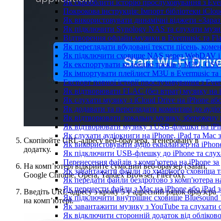
Як скробблити історію прослуховування з Ever
Покрокова інструкція: Імпорт бібліотеки iClou
Як використовувати динамічні віджети «Зараз 
Як підключити Synology NAS та слухати музи
Відтворення офлайн-музики в Evermusic та Fla
Як переглядати вбудовані тексти пісень, коме
Як підключити сховище NAS через WebDAV і с
Як експортувати колекцію треків у M3U, CSV 
Як імпортувати плейлист M3U в Evermusic та 
Експорт повної історії прослуховування з Ever
Як відтворювати FLAC (без втрат) музику на 
Як слухати музику з iCloud Drive на iPhone аб
Як додавати та переглядати коментарі до аудіо
Як відтворювати локальну музику, збережену 
Як відтворювати музику з USB-флешки на iPho
Як слухати аудіокниги на iPhone, iPad та Mac
Скопіюйте URL-адресу веб-браузера, згенеровану в
Як використовувати аудіо еквалайзер на iPhone
додатку.
Як підключити USB-флешку до iPhone та слух
Перенесення файлів з комп'ютера на iPhone 
На комп’ютері відкрийте сумісний веб-браузер (Safari,
Як завантажити файли до хмарного сховища та 
Google Chrome, Opera, Yandex Browser, FireFox).
Як передати файли бездротово з комп'ютера н
Як перенести файли з Mac на iPhone або iPad 
Введіть URL-адресу з кроку 5 у адресний рядок браузера
Як підключити внутрішнє сховище Bluesound V
на комп’ютері.
Як завантажити музику з YouTube та слухати 
Як відключити сторонній додаток від обліков