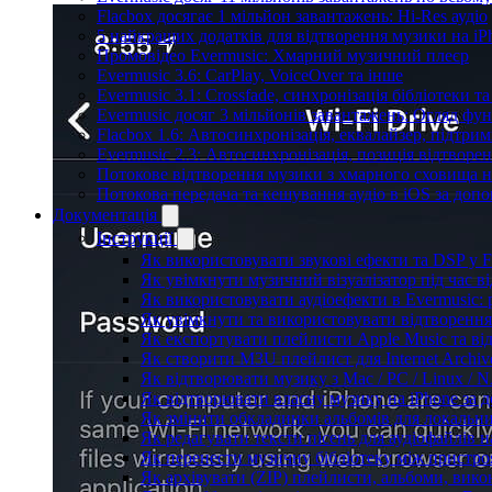
Flacbox досягає 1 мільйон завантажень: Hi-Res аудіо
5 найкращих додатків для відтворення музики на iPh
Промовідео Evermusic: Хмарний музичний плеєр
Evermusic 3.6: CarPlay, VoiceOver та інше
Evermusic 3.1: Crossfade, синхронізація бібліотеки 
Evermusic досяг 3 мільйонів завантажень: Огляд фу
Flacbox 1.6: Автосинхронізація, еквалайзер, підтр
Evermusic 2.3: Автосинхронізація, позиція відтворен
Потокове відтворення музики з хмарного сховища на
Потокова передача та кешування аудіо в iOS за до
Документація
Інструкції
Як використовувати звукові ефекти та DSP у Fla
Як увімкнути музичний візуалізатор під час ві
Як використовувати аудіоефекти в Evermusic: р
Як увімкнути та використовувати відтворення 
Як експортувати плейлисти Apple Music та ві
Як створити M3U плейлист для Internet Archive
Як відтворювати музику з Mac / PC / Linux /
Як відтворювати власну музику на iPhone за 
Як змінити обкладинки альбомів для локальних
Як редагувати тексти пісень для аудіофайлів 
Як перенести музичну бібліотеку між пристроя
Як архівувати (ZIP) плейлисти, альбоми, викон