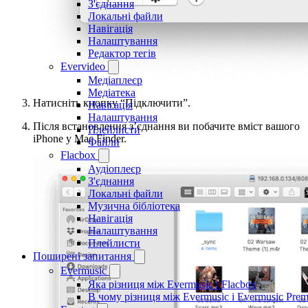
З'єднання
Локальні файли
Навігація
Налаштування
Редактор тегів
Evervideo
Медіаплеєр
Медіатека
Натисніть кнопку “Підключити”.
Навігація
Налаштування
Після встановлення з’єднання ви побачите вміст вашого
Плейлисти
iPhone у Mac Finder.
Файли
Flacbox
Аудіоплеєр
З'єднання
Локальні файли
Музична бібліотека
Навігація
Налаштування
Плейлисти
Поширені запитання
Evermusic
Яка різниця між Evermusic і Flacbox
В чому різниця між Evermusic і Evermusic Pre