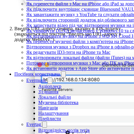
Як перенести файли з Mac на iPhone або iPad за доп
Як підключити внутрішнє сховище Bluesound VAULT 
Як завантажити музику з YouTube та слухати офлай
Як відключити сторонній додаток від облікового за
Як записувати відео під час відтворення музики на 
Введіть URL-адресу сервера, вказану в iOS-додатку
Як увімкнути DLNA медіасервер у Windows 10 та сл
(знаходиться під текстом “Введіть цю URL-адресу в
Як відтворювати музику на iPhone з WD My Cloud
додатку WebDAV”).
Як перенести музичні файли з комп'ютера на iPhone 
Відтворення музики з Dropbox на iPhone в офлайн-
Як редагувати ID3-теги на iPhone та Mac
Як відтворювати локальні файли (файли iTunes) на 
Потокове відтворення музики з Mac або ПК на iPho
Як встановити додаток з App Store або активувати
Посібник користувача
Evermusic
Аудіоплеєр
З'єднання
Локальні файли
Музична бібліотека
Навігація
Налаштування
Плейлисти
Evertag
Відповідність полів тегів