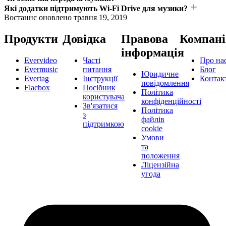
Які додатки підтримують Wi-Fi Drive для музики?
Востаннє оновлено
травня 19, 2019
Продукти
Довідка
Правова
Компані
інформація
Evervideo
Часті
Про на
Evermusic
питання
Блог
Юридичне
Evertag
Інструкції
Контак
повідомлення
Flacbox
Посібник
Політика
користувача
конфіденційності
Зв'язатися
Політика
з
файлів
підтримкою
cookie
Умови
та
положення
Ліцензійна
угода