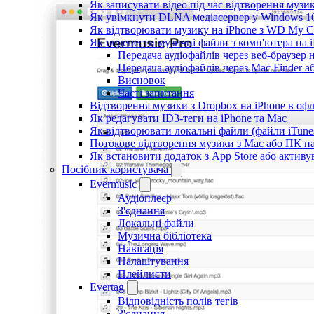
Як записувати відео під час відтворення музи
Як увімкнути DLNA медіасервер у Windows 10
Як відтворювати музику на iPhone з WD My 
Як перенести музичні файли з комп'ютера на i
Передача аудіофайлів через веб-браузер 
Передача аудіофайлів через Mac Finder 
Висновок
Часті запитання
Відтворення музики з Dropbox на iPhone в оф
Як редагувати ID3-теги на iPhone та Mac
Як відтворювати локальні файли (файли iTune
Потокове відтворення музики з Mac або ПК н
Як встановити додаток з App Store або актив
Посібник користувача
Evermusic
Аудіоплеєр
З'єднання
Локальні файли
Музична бібліотека
Навігація
Налаштування
Плейлисти
Evertag
Відповідність полів тегів
З'єднання