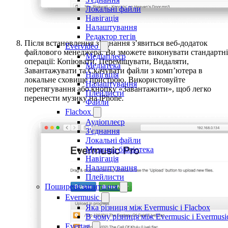
Локальні файли
Навігація
Налаштування
Редактор тегів
Після встановлення з’єднання з’явиться веб-додаток
Evervideo
файлового менеджера. Ви зможете виконувати стандартні
Медіаплеєр
операції: Копіювати, Переміщувати, Видаляти,
Медіатека
Завантажувати та Скачувати файли з комп’ютера в
Навігація
локальне сховище пристрою. Використовуйте
Налаштування
перетягування або кнопку «Завантажити», щоб легко
Плейлисти
перенести музику на iPhone.
Файли
Flacbox
Аудіоплеєр
З'єднання
Локальні файли
Музична бібліотека
Навігація
Налаштування
Плейлисти
Поширені запитання
Evermusic
Яка різниця між Evermusic і Flacbox
В чому різниця між Evermusic і Evermus
Evertag