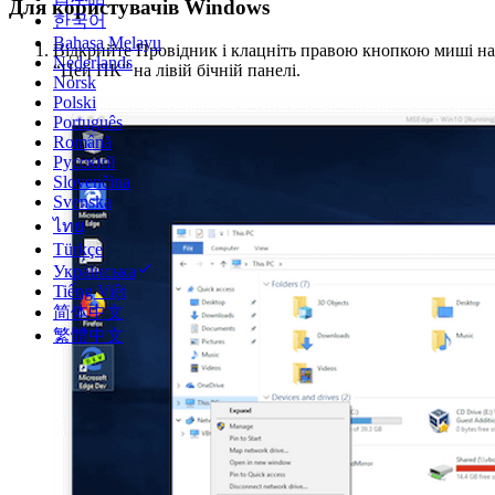
Для користувачів Windows
한국어
Bahasa Melayu
Відкрийте Провідник і клацніть правою кнопкою миші на
Nederlands
“Цей ПК” на лівій бічній панелі.
Norsk
Polski
Português
Română
Русский
Slovenčina
Svenska
ไทย
Türkçe
Українська
Tiếng Việt
简体中文
繁體中文