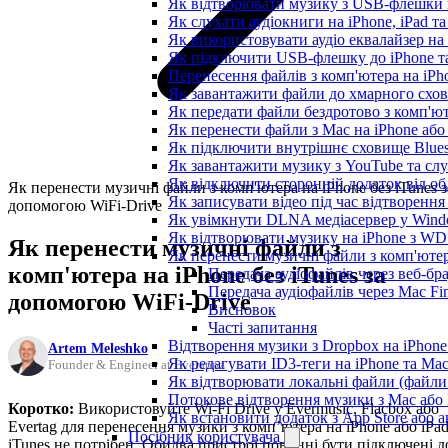
Як відтворювати музику з USB-флешки н
Як слухати аудіокниги на iPhone, iPad т
Як використовувати аудіо еквалайзер на i
Як підключити USB-флешку до iPhone та
Перенесення файлів з комп'ютера на iP
Як завантажити файли до хмарного схови
Як передати файли бездротово з комп'ют
Як перенести файли з Mac на iPhone або
Як підключити внутрішнє сховище Blues
Як завантажити музику з YouTube та сл
Як відключити сторонній додаток від об
Як перенести музичні файли з комп'ютера на iPhone без iTunes з
Як записувати відео під час відтворення
допомогою WiFi-Drive
Як увімкнути DLNA медіасервер у Windo
Як відтворювати музику на iPhone з W
Як перенести музичні файли з
Як перенести музичні файли з комп'ютер
комп'ютера на iPhone без iTunes за
Передача аудіофайлів через веб-бр
Передача аудіофайлів через Mac F
допомогою WiFi-Drive
Висновок
Часті запитання
Відтворення музики з Dropbox на iPhon
Artem Meleshko
Як редагувати ID3-теги на iPhone та Ma
Founder & Engineer at Everappz
Як відтворювати локальні файли (файли 
Потокове відтворення музики з Mac або
Коротко:
Використовуйте Wi-Fi Drive у Evermusic, Flacbox або
Як встановити додаток з App Store або
Evertag для перенесення музики з комп’ютера на iPhone або iPad
Посібник користувача
iTunes не потрібен. Обидва пристрої повинні бути підключені д