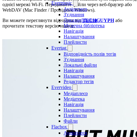
Evermusic
однієї мережі Wi-Fi. Передавайте файли через веб-браузер або
Аудіоплеєр
WebDAV (Mac Finder / Провідник Windows).
З'єднання
Локальні файли
Ви можете переглянути відеоурок від
TECHGUYPH
або
Музична бібліотека
прочитати текстову версію нижче.
Навігація
Налаштування
Плейлисти
Evertag
Відповідність полів тегів
З'єднання
Локальні файли
Навігація
Налаштування
Редактор тегів
Evervideo
Медіаплеєр
Медіатека
Навігація
Налаштування
Плейлисти
Файли
Flacbox
Аудіоплеєр