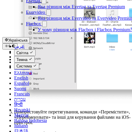
Evertag
Яка різниця між Evertag та Evertag Premium
Evervideo
Яка різниця між Evervideo та Evervideo Premi
Flacbox
У чому різниця між Flacbox і Flacbox Premium?
Українська
عربي
Català
Світла
Čeština
Темна
Dansk
Система
Deutsch
Ελληνικά
English
Español
Suomi
Français
עברית
हिन्दी
Hrvatski
Використовуйте перетягування, команди «Перемістити»,
Magyar
«Перейменувати» та інші для керування файлами на iOS-
Bahasa Indonesia
пристрої.
Italiano
日本語