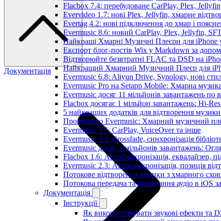
Flacbox 7.4: перебудоване CarPlay, Plex, Jellyfi
Evervideo 1.7: нові Plex, Jellyfin, хмарне відтв
Evertag 4.2: нові підключення до хмар і поясн
Evermusic 8.6: новий CarPlay, Plex, Jellyfin, SF
Найкращі Хмарні Музичні Плеєри для iPhone у
Експорт блог-постів Wix у Markdown за допо
Відтворюйте безвтратні FLAC та DSD на iPhon
Найкращий Хмарний Музичний Плеєр для iPho
Документація
Evermusic 6.8: Aliyun Drive, Synology, нові сти
Evermusic Pro на Setapp Mobile: Хмарна музик
Evermusic досяг 11 мільйонів завантажень по в
Flacbox досягає 1 мільйон завантажень: Hi-Res
5 найкращих додатків для відтворення музики 
Промовідео Evermusic: Хмарний музичний пл
Evermusic 3.6: CarPlay, VoiceOver та інше
Evermusic 3.1: Crossfade, синхронізація бібліо
Evermusic досяг 3 мільйонів завантажень: Огл
Flacbox 1.6: Автосинхронізація, еквалайзер, 
Evermusic 2.3: Автосинхронізація, позиція від
Потокове відтворення музики з хмарного схов
Потокова передача та кешування аудіо в iOS 
Документація
Інструкції
Як використовувати звукові ефекти та DSP