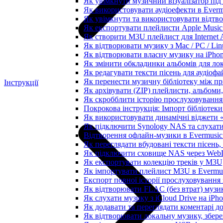
Як увімкнути музичний візуалізатор під 
Як використовувати аудіоефекти в Evermu
Як увімкнути та використовувати відтво
Як експортувати плейлисти Apple Music 
Як створити M3U плейлист для Internet A
Як відтворювати музику з Mac / PC / Li
Як відтворювати власну музику на iPho
Як змінити обкладинки альбомів для лока
Як редагувати тексти пісень для аудіоф
Як перенести музичну бібліотеку між пр
Інструкції
Як архівувати (ZIP) плейлисти, альбоми,
Як скробблити історію прослуховування з
Покрокова інструкція: Імпорт бібліотеки 
Як використовувати динамічні віджети «З
Як підключити Synology NAS та слухати
Відтворення офлайн-музики в Evermusic 
Як переглядати вбудовані тексти пісень
Як підключити сховище NAS через WebD
Як експортувати колекцію треків у M3U,
Як імпортувати плейлист M3U в Evermus
Експорт повної історії прослуховування з
Як відтворювати FLAC (без втрат) музик
Як слухати музику з iCloud Drive на iPh
Як додавати та переглядати коментарі до
Як відтворювати локальну музику, збере