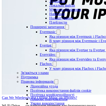
З'єднання
Локальні файли
Музична бібліотека
Навігація
Налаштування
Плейлисти
Поширені запитання
Evermusic
Яка різниця між Evermusic і Flacbo
В чому різниця між Evermusic і Ev
Evertag
Яка різниця між Evertag та Evertag
Evervideo
Яка різниця між Evervideo та Ever
Flacbox
У чому різниця між Flacbox і Flac
Зв'яжіться з нами
Підтримка
Правова інформація
Ліцензійна угода
Політика використання файлів cookie
Політика конфіденційності
Can We Wirelessly Put Offline Music on iPhones?
Правове повідомлення
Умови використання
Wi-Fi Drive — це найкраще рішення для безперешкодного