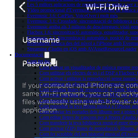
Les 5 millors aplicacions de reproductor de música per a
Vídeo promocional d'Evermusic: reproductor de música 
Evermusic 3.6: CarPlay, VoiceOver i molt més
Evermusic 3.1: Crossfade, sincronització de biblioteca i 
Evermusic arriba als 3 milions de descàrregues: visió gen
Flacbox 1.6: sincronització automàtica, equalitzador, s
Evermusic 2.3: Sincronització automàtica, posició de repr
Reprodueix música des del núvol a l'iPhone amb Evermu
Streaming d'àudio en iOS amb AVAssetResourceLoader
Documentació
Com fer-ho
Com activar un visualitzador de música mentre repr
Com utilitzar els efectes de so i el DSP a Flacbo
Com activar i utilitzar la reproducció sense pause
Com utilitzar els efectes de so d'Evermusic: reverb
Com exportar llistes de reproducció d'Apple Music
Com crear una llista de reproducció M3U per a In
Com reproduir la teva música des de Mac / PC / L
Com reproduir la teva pròpia música a l'iPhone a
Com canviar les portades dels àlbums per a pistes lo
Com editar lletres de cançons per a fitxers d'àud
Com transferir la teva biblioteca musical entre dis
Com arxivar (ZIP) llistes de reproducció, àlbums, ar
Com fer scrobble del teu historial musical d'Everm