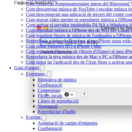
l’aplicació WebDAV”).
Com connectar l'emmagatzematge intern del Bluesound
Com descarregar música de YouTube i escoltar música fora
Com desconnectar una aplicació de tercers del vostre c
Com gravar vídeo mentre es reprodueix música a l'iPhon
Com activar el servidor multimèdia DLNA a Windows 10 i
Com reproduir música a l'iPhone des de WD My Cloud
Com transferir fitxers de música de l'ordinador a l'iPho
Reprodueix música de Dropbox al teu iPhone quan estàs f
Com editar etiquetes ID3 a iPhone i Mac
Com reproduir fitxers locals (fitxers d'iTunes) al meu iP
Reprodueix la teva música des de Mac o PC a l'iPhone
Com instal·lar l'aplicació des de l'App Store o activar 
Guia d'usuari
Evermusic
Biblioteca de música
Configuració
Connexions
Fitxers locals
Llistes de reproducció
Navegació
Reproductor d'àudio
Evertag
Assignació de camps d'etiquetes
Configuració