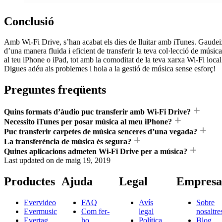
Conclusió
Amb Wi-Fi Drive, s’han acabat els dies de lluitar amb iTunes. Gaudei
d’una manera fluida i eficient de transferir la teva col·lecció de música
al teu iPhone o iPad, tot amb la comoditat de la teva xarxa Wi-Fi local
Digues adéu als problemes i hola a la gestió de música sense esforç!
Preguntes freqüents
Quins formats d’àudio puc transferir amb Wi-Fi Drive?
Necessito iTunes per posar música al meu iPhone?
Puc transferir carpetes de música senceres d’una vegada?
La transferència de música és segura?
Quines aplicacions admeten Wi-Fi Drive per a música?
Last updated on
de maig 19, 2019
Productes
Ajuda
Legal
Empresa
Evervideo
FAQ
Avís
Sobre
Evermusic
Com fer-
legal
nosaltre
Evertag
ho
Política
Blog