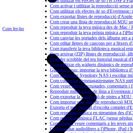
Com utilitzar els efectes de so i el DSP a 
Com activar i utilitzar la reproducció sense
Com utilitzar els efectes de so d'Evermusic: 
Com exportar llistes de reproducció d'Apple
Com crear una llista de reproducció M3U pe
Com reproduir la teva música des de Mac / 
Com fer-ho
Com reproduir la teva pròpia música a l'iP
Com canviar les portades dels àlbums per a pi
Com editar lletres de cançons per a fitxers
Com transferir la teva biblioteca musical ent
Com arxivar (ZIP) llistes de reproducció, àlbu
Com fer scrobble del teu historial musical 
Com utilitzar els widgets dinàmics de repro
Guia pas a pas: importar la teva biblioteca 
Com connectar Synology NAS i escoltar mús
Com connectar l'emmagatzematge NAS mitja
Com veure lletres incrustades, comentaris i 
Reproduir música fora de línia a Evermusic i 
Com exportar la col·lecció de pistes a M3
Com importar una llista de reproducció M3
Exporta el teu historial d'escolta complet d
Com reproduir música en streaming des d'i
Com reproduir música FLAC (sense pèrdua)
Com afegir i veure comentaris a les teves p
Com escoltar audiolibres a l'iPhone, iPad 