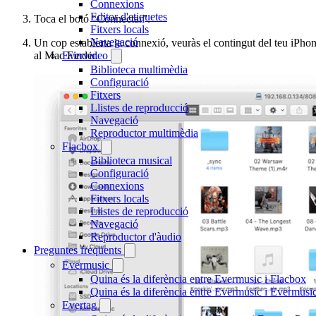
Connexions
Editor d'etiquetes
Toca el botó “Connectar”.
Fitxers locals
Navegació
Un cop establerta la connexió, veuràs el contingut del teu iPho
Evervideo
al Mac Finder.
Biblioteca multimèdia
Configuració
Fitxers
Llistes de reproducció
Navegació
Reproductor multimèdia
Flacbox
Biblioteca musical
Configuració
Connexions
Fitxers locals
Llistes de reproducció
Navegació
Reproductor d'àudio
Preguntes freqüents
Evermusic
Quina és la diferència entre Evermusic i Flacbox
Quina és la diferència entre Evermusic i Evermus
Evertag