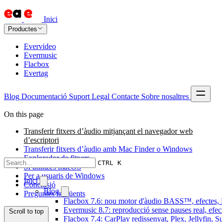
Inici
Productes
Evervideo
Evermusic
Flacbox
Evertag
Blog
Documentació
Suport
Legal
Contacte
Sobre nosaltres
On this page
Transferir fitxers d’àudio mitjançant el navegador web
d’escriptori
Transferir fitxers d’àudio amb Mac Finder o Windows
Explorador de fitxers
CTRL K
Si utilitzes macOS
Per a usuaris de Windows
Inici
Conclusió
Blog
Preguntes freqüents
Flacbox 7.6: nou motor d'àudio BASS™, efectes, D
Evermusic 8.7: reproducció sense pauses real, efec
Scroll to top
Flacbox 7.4: CarPlay redissenyat, Plex, Jellyfin, 