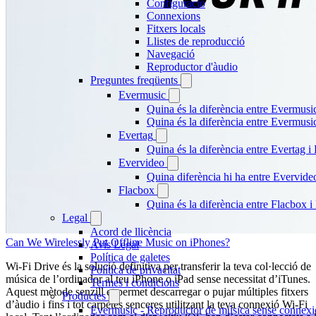
Configuració
Connexions
Fitxers locals
Llistes de reproducció
Navegació
Reproductor d'àudio
Preguntes freqüents
Evermusic
Quina és la diferència entre Evermusi
Quina és la diferència entre Evermus
Evertag
Quina és la diferència entre Evertag 
Evervideo
Quina diferència hi ha entre Evervid
Flacbox
Quina és la diferència entre Flacbox
Legal
Acord de llicència
Can We Wirelessly Put Offline Music on iPhones?
Avís Legal
Política de galetes
Wi-Fi Drive és la solució definitiva per transferir la teva col·lecció de
Política de privacitat
música de l’ordinador al teu iPhone o iPad sense necessitat d’iTunes.
Termes i condicions
Aquest mètode senzill et permet descarregar o pujar múltiples fitxers
Productes
d’àudio i fins i tot carpetes senceres utilitzant la teva connexió Wi-Fi
Evermusic - Reproductor de música sense connexi