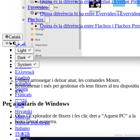
Quina és la diferència entre Evertag i Evertag Pr
Evervideo
Quina diferència hi ha entre Evervideo i Evervid
Flacbox
Quina és la diferència entre Flacbox i Flacbox Pr
Català
عربي
Català
Light
Čeština
Dark
Dansk
System
Deutsch
Ελληνικά
English
Utilitza arrossegar i deixar anar, les comandes Moure,
Español
Reanomenar i més per gestionar els teus fitxers al teu dispositiu
Suomi
iOS.
Français
עברית
Per a usuaris de Windows
हिन्दी
Hrvatski
Obre l’Explorador de fitxers i fes clic dret a “Aquest PC” a la
Magyar
barra lateral esquerra.
Bahasa Indonesia
Italiano
日本語