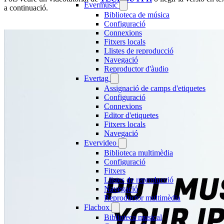
Evermusic
a continuació.
Biblioteca de música
Configuració
Connexions
Fitxers locals
Llistes de reproducció
Navegació
Reproductor d'àudio
Evertag
Assignació de camps d'etiquetes
Configuració
Connexions
Editor d'etiquetes
Fitxers locals
Navegació
Evervideo
Biblioteca multimèdia
Configuració
Fitxers
Llistes de reproducció
Navegació
Reproductor multimèdia
Flacbox
Biblioteca musical