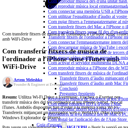
Com reproduir música des d'una unitat fla
Com reproduir música local emmagatzemada
Com connectar una memòria USB a l'iPhone i 
Com utilitzar l'equalitzador d'àudio al vos
Com pujar fitxers a l'emmagatzematge al núv
Com transferir fitxers del Mac a l'iPhone o 
Com transferir fitxers sense fil des d'un or
Com transferir fitxers de música de l'ordinador a l'iPhone sense iTune
Transferir fitxers de l'ordinador a l'iPhone 
amb WiFi-Drive
Com connectar l'emmagatzematge intern de
Com descarregar música de YouTube i escolta
Com transferir fitxers de música de
Com desconnectar una aplicació de tercers 
l'ordinador a l'iPhone sense iTunes amb
Com gravar vídeo mentre es reprodueix músi
Com activar el servidor multimèdia DLNA a 
WiFi-Drive
Com reproduir música a l'iPhone des de 
Com transferir fitxers de música de l'ordin
Transferir fitxers d’àudio mitjançant 
Artem Meleshko
Transferir fitxers d’àudio amb Mac F
Founder & Engineer at Everappz
Conclusió
Preguntes freqüents
Resum:
Utilitza Wi-Fi Drive a Evermusic, Flacbox o Evertag per
Reprodueix música de Dropbox al teu iPhone 
transferir música des del teu ordinador al teu iPhone o iPad. No cal
Com editar etiquetes ID3 a iPhone i Mac
iTunes. Ambdós dispositius han d’estar a la mateixa xarxa Wi-Fi.
Com reproduir fitxers locals (fitxers d'iTun
Transfereix mitjançant un navegador web o WebDAV (Mac Finder /
Reprodueix la teva música des de Mac o P
Windows Explorador de fitxers).
Com instal·lar l'aplicació des de l'App Stor
Guia d'usuari
Pots veure un videotutorial de
TECHGUYPH
o llegir la versió en te