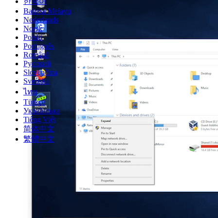
한국어
Bahasa Melayu
Nederlands
Norsk
Polski
Português
Română
Русский
Slovenčina
Svenska
ไทย
Türkçe
Українська
Tiếng Việt
简体中文
繁體中文