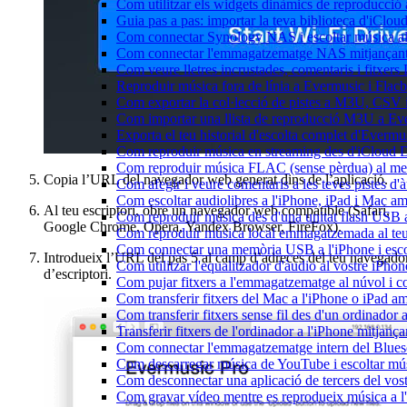
Com utilitzar els widgets dinàmics de reproducció 
Guia pas a pas: importar la teva biblioteca d'iClo
Com connectar Synology NAS i escoltar música a
Com connectar l'emmagatzematge NAS mitjançant 
Com veure lletres incrustades, comentaris i fitxer
Reproduir música fora de línia a Evermusic i Flacbo
Com exportar la col·lecció de pistes a M3U, CSV
Com importar una llista de reproducció M3U a Ev
Exporta el teu historial d'escolta complet d'Evermu
Com reproduir música en streaming des d'iCloud 
Com reproduir música FLAC (sense pèrdua) al m
Copia l’URL del navegador web generat dins de l’aplicació.
Com afegir i veure comentaris a les teves pistes 
Com escoltar audiolibres a l'iPhone, iPad i Mac 
Al teu escriptori, obre un navegador web compatible (Safari,
Com reproduir música des d'una unitat flash USB
Google Chrome, Opera, Yandex Browser, FireFox).
Com reproduir música local emmagatzemada al te
Com connectar una memòria USB a l'iPhone i escolt
Introdueix l’URL del pas 5 al camp d’adreces del teu navegado
Com utilitzar l'equalitzador d'àudio al vostre iP
d’escriptori.
Com pujar fitxers a l'emmagatzematge al núvol i c
Com transferir fitxers del Mac a l'iPhone o iPad a
Com transferir fitxers sense fil des d'un ordinado
Transferir fitxers de l'ordinador a l'iPhone mitjan
Com connectar l'emmagatzematge intern del Blue
Com descarregar música de YouTube i escoltar músi
Com desconnectar una aplicació de tercers del vo
Com gravar vídeo mentre es reprodueix música a l