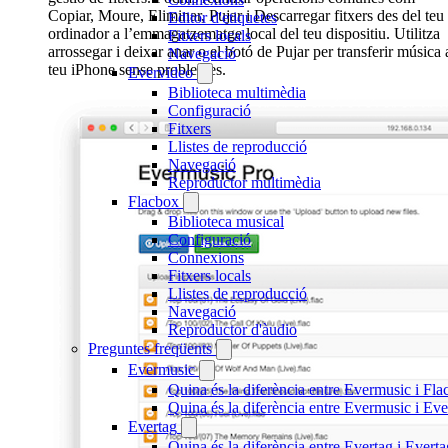
Copiar, Moure, Eliminar, Pujar i Descarregar fitxers des del teu
Editor d'etiquetes
ordinador a l’emmagatzematge local del teu dispositiu. Utilitza
Fitxers locals
arrossegar i deixar anar o el botó de Pujar per transferir música 
Navegació
teu iPhone sense problemes.
Evervideo
Biblioteca multimèdia
Configuració
Fitxers
Llistes de reproducció
Navegació
Reproductor multimèdia
Flacbox
Biblioteca musical
Configuració
Connexions
Fitxers locals
Llistes de reproducció
Navegació
Reproductor d'àudio
Preguntes freqüents
Evermusic
Quina és la diferència entre Evermusic i Fl
Quina és la diferència entre Evermusic i E
Evertag
Quina és la diferència entre Evertag i Ever