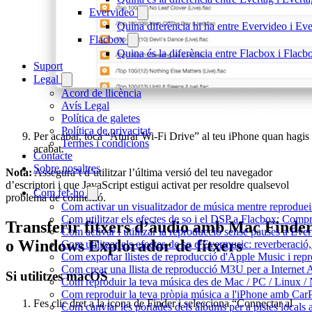
Evervideo
Quina diferència hi ha entre Evervideo i E
Flacbox
Quina és la diferència entre Flacbox i Flac
Suport
Legal
Acord de llicència
Avís Legal
Política de galetes
Política de privacitat
Per acabar, toca “Aturar Wi-Fi Drive” al teu iPhone quan hagis
Termes i condicions
acabat.
Contacte
Sobre nosaltres
Nota:
Assegura’t d’utilitzar l’última versió del teu navegador
d’escriptori i que JavaScript estigui activat per resoldre qualsevol
Com fer-ho
problema de connexió.
Com activar un visualitzador de música mentre reprodueix
Com utilitzar els efectes de so i el DSP a Flacbox: Comp
Transferir fitxers d’àudio amb Mac Finde
Com activar i utilitzar la reproducció sense pauses a Eve
o Windows Explorador de fitxers
Com utilitzar els efectes de so d'Evermusic: reverberació,
Com exportar llistes de reproducció d'Apple Music i rep
Com crear una llista de reproducció M3U per a Internet
Si utilitzes macOS
Com reproduir la teva música des de Mac / PC / Linux /
Com reproduir la teva pròpia música a l'iPhone amb Car
Fes clic dret a la icona de Finder i selecciona “Connectar al
Com canviar les portades dels àlbums per a pistes locals a 