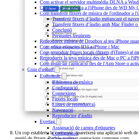
Com activar el servidor multimèdia DLNA a Window
Com reproduir música a l'iPhone des de WD My
Com transferir fitxers de música de l'ordinador a 
Transferir fitxers d’àudio mitjançant el nave
Transferir fitxers d’àudio amb Mac Finder 
Conclusió
Preguntes freqüents
Reprodueix música de Dropbox al teu iPhone quan e
Com editar etiquetes ID3 a iPhone i Mac
Com reproduir fitxers locals (fitxers d'iTunes) al 
Reprodueix la teva música des de Mac o PC a l'
Com instal·lar l'aplicació des de l'App Store o ac
Guia d'usuari
Evermusic
Biblioteca de música
Configuració
Connexions
Fitxers locals
Llistes de reproducció
Navegació
Reproductor d'àudio
Evertag
Assignació de camps d'etiquetes
Un cop establerta la connexió, apareixerà una aplicació web de
Configuració
gestió de fitxers. Podràs realitzar operacions comunes com
Connexions