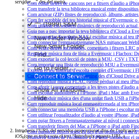
servidor…” des del menú.
Com editar lletres de cançons per a fitxers d'àudio a i
Com transferir la teva biblioteca musical entre dispositiu
Com arxivar (ZIP) llistes de reproducció, àlbums, artistes 
Com fer scrobble del teu historial musical d'Evermusic o
Com utilitzar els widgets dinàmics de reproducció actual
Guia pas a pas: importar la teva biblioteca d'iCloud a Ev
Com connectar Synology NAS i escoltar música al teu 
Com connectar l'emmagatzematge NAS mitjançant WebDA
Com veure lletres incrustades, comentaris i fitxers LRC 
Reproduir música fora de línia a Evermusic i Flacbox: Desc
Com exportar la col·lecció de pistes a M3U, CSV i TXT
Com importar una llista de reproducció M3U a Evermusi
Exporta el teu historial d'escolta complet d'Evermusic i 
Com reproduir música en streaming des d'iCloud Drive 
Com reproduir música FLAC (sense pèrdua) al meu iPh
Com afegir i veure comentaris a les teves pistes d'àudio
Com escoltar audiolibres a l'iPhone, iPad i Mac amb Ev
Com reproduir música des d'una unitat flash USB a l'i
Com reproduir música local emmagatzemada al teu iPho
Com connectar una memòria USB a l'iPhone i escoltar músi
Com utilitzar l'equalitzador d'àudio al vostre iPhone, i
Com pujar fitxers a l'emmagatzematge al núvol i connect
Com transferir fitxers del Mac a l'iPhone o iPad amb Fin
Introdueix l’URL del servidor proporcionat dins de l’aplicació
Com transferir fitxers sense fil des d'un ordinador a un
iOS (que es troba sota el text “Introdueix aquesta URL a
Transferir fitxers de l'ordinador a l'iPhone mitjançant el