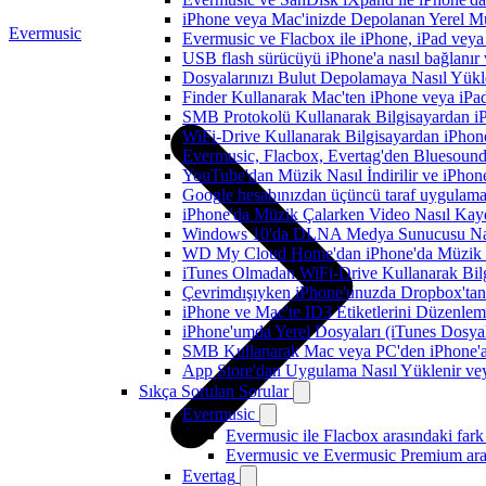
iPhone veya Mac'inizde Depolanan Yerel Mu
Evermusic
Evermusic ve Flacbox ile iPhone, iPad veya 
USB flash sürücüyü iPhone'a nasıl bağlanır v
Dosyalarınızı Bulut Depolamaya Nasıl Yükle
Finder Kullanarak Mac'ten iPhone veya iPa
SMB Protokolü Kullanarak Bilgisayardan i
WiFi-Drive Kullanarak Bilgisayardan iPhone
Evermusic, Flacbox, Evertag'den Bluesound 
YouTube'dan Müzik Nasıl İndirilir ve iPhon
Google hesabınızdan üçüncü taraf uygulamanı
iPhone'da Müzik Çalarken Video Nasıl Kayd
Windows 10'da DLNA Medya Sunucusu Nasıl E
WD My Cloud Home'dan iPhone'da Müzik N
iTunes Olmadan WiFi-Drive Kullanarak Bilgi
Çevrimdışıyken iPhone'unuzda Dropbox'tan
iPhone ve Mac'te ID3 Etiketlerini Düzenle
iPhone'umda Yerel Dosyaları (iTunes Dosyal
SMB Kullanarak Mac veya PC'den iPhone'a
App Store'dan Uygulama Nasıl Yüklenir vey
Sıkça Sorulan Sorular
Evermusic
Evermusic ile Flacbox arasındaki fark
Evermusic ve Evermusic Premium aras
Evertag