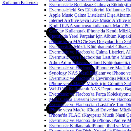
Kullanım Kılavuzu
Evermusic'te Boşluksuz Çalmayı Etkinleşti
Evermusic'teki Ses Efektlerini Kullanma: R
Apple Music Çalma Listelerini Dışa Aktarm
Internet Archive veya Live Music Archive i
Kodi DLNA sunucusu kullanarak Mac / PC / 
CarPlay Kullanarak iPhone'da Kendi Müziğin
Spotify'da Yerel Parçalar İçin Albüm Kapak
iPhone veya MAC'te Ses Dosyaları İçin Şark
Evermusic'te Müzik Kütüphanenizi Cihazlar
Evermusic ve Flacbox'ta Çalma Listeleri, Alb
Evermusic veya Flacbox'tan Last.fm'e Müzik
Adım Adım Kılavuz: iCloud Kütüphanenizi 
Evermusic ve Flacbox'ta iPhone ve Mac'ini
Synology NAS Nasıl Bağlanır ve iPhone vey
Evermusic ve Flacbox'ta Çevrimdışı Müzik 
iPhone veya Mac'te Müzik için Gömülü Şarkı
WebDAV Kullanarak NAS Depolamayı Bağl
Evermusic ve Flacbox'ta Parça Koleksiyo
M3U Çalma Listesini Evermusic ve Flacbox'a
Evermusic ve Flacbox'tan Last.fm'e Tam Di
iPhone veya Mac'te iCloud Drive'dan Müzik
iPhone'da FLAC (Kayıpsız) Müzik Nasıl Çal
Evermusic ve Flacbox ile iPhone, iPad ve 
Evermusic Kullanarak iPhone, iPad ve Mac'
Evermusic ve SanDisk iXpand ile iPhone'd