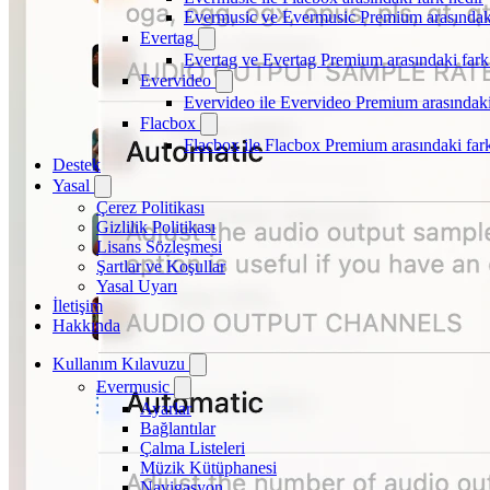
Evermusic ve Evermusic Premium arasındaki
Evertag
Evertag ve Evertag Premium arasındaki fark
Evervideo
Evervideo ile Evervideo Premium arasındaki
Flacbox
Flacbox ile Flacbox Premium arasındaki far
Destek
Yasal
Çerez Politikası
Gizlilik Politikası
Lisans Sözleşmesi
Şartlar ve Koşullar
Yasal Uyarı
İletişim
Hakkında
Kullanım Kılavuzu
Evermusic
Ayarlar
Bağlantılar
Çalma Listeleri
Müzik Kütüphanesi
Navigasyon