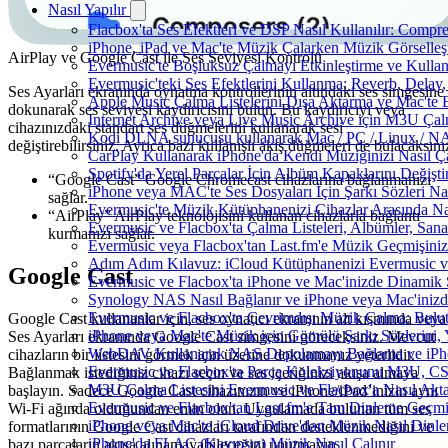
Nasıl Yapılır
Flacbox'ta Ses Efektleri ve DSP Nasıl Kullanılır: Compr
iPhone, iPad ve Mac'te Müzik Çalarken Müzik Görselleştir
AirPlay ve Google Cast ile Ses Seviyesi Kontrolü
Evermusic'te Boşluksuz Çalmayı Etkinleştirme ve Kulla
Evermusic'teki Ses Efektlerini Kullanma: Reverb, Delay
Ses Ayarları ekranında oynatma kontrollerinin altındaki ses simgesine
Apple Music Çalma Listelerini Dışa Aktarma ve Mac'te 
dokunarak ses seviyesi kaydırıcısını bulun. Bu kaydırıcıyı veya
Internet Archive veya Live Music Archive için M3U Çalm
cihazınızdaki standart ses düğmelerini kullanarak sesi
Kodi DLNA sunucusu kullanarak Mac / PC / Linux / NAS'
değiştirebilirsiniz. Ayrıca bazı kullanışlı akış düğmeleri de bulacaksını
CarPlay Kullanarak iPhone'da Kendi Müziğinizi Nasıl Ça
Spotify'da Yerel Parçalar İçin Albüm Kapaklarını Değiş
“Google Cast” Google Chromecast cihazlarına bağlanmanızı
iPhone veya MAC'te Ses Dosyaları İçin Şarkı Sözleri Na
sağlar.
Evermusic'te Müzik Kütüphanenizi Cihazlar Arasında Na
“AirPlay” AirPlay teknolojisini kullanan cihazlarla bağlantı
Evermusic ve Flacbox'ta Çalma Listeleri, Albümler, Sanatç
kurmanızı sağlar.
Evermusic veya Flacbox'tan Last.fm'e Müzik Geçmişinizi
Adım Adım Kılavuz: iCloud Kütüphanenizi Evermusic v
Google Cast
Evermusic ve Flacbox'ta iPhone ve Mac'inizde Dinamik 
Synology NAS Nasıl Bağlanır ve iPhone veya Mac'inizd
Evermusic ve Flacbox'ta Çevrimdışı Müzik Çalma: Bulut
Google Cast kullananlar için, ses oynatıcı ekranının alt kısmında veya
iPhone veya Mac'te Müzik için Gömülü Şarkı Sözlerini, 
Ses Ayarları ekranında Google Cast simgesini göreceksiniz. Mevcut
WebDAV Kullanarak NAS Depolamayı Bağlama ve iPho
cihazların bir listesini görmek için üzerine dokunmanız yeterlidir.
Evermusic ve Flacbox'ta Parça Koleksiyonunu M3U, C
Bağlanmak istediğiniz cihazı seçin ve ses içeriğinizi akışa almaya
M3U Çalma Listesini Evermusic ve Flacbox'a Nasıl Aktar
başlayın. Sadece Google Cast cihazınızın ve iPhone/iPad’inizin aynı
Evermusic ve Flacbox'tan Last.fm'e Tam Dinleme Geçmiş
Wi-Fi ağında olduğundan emin olun. Uygulamada bulunan tüm ses
iPhone veya Mac'te iCloud Drive'dan Müzik Nasıl Dinle
formatlarının Google Cast cihazları tarafından desteklenmediğini ve
iPhone'da FLAC (Kayıpsız) Müzik Nasıl Çalınır
bazı parçaların akışa alınamayabileceğini unutmayın.