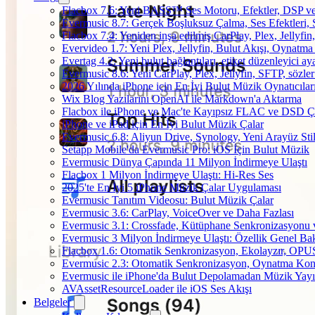
Flacbox 7.6: Yeni BASS™ Ses Motoru, Efektler, DSP ve 
Evermusic 8.7: Gerçek Boşluksuz Çalma, Ses Efektleri,
Flacbox 7.4: Yeniden inşa edilmiş CarPlay, Plex, Jellyfi
Evervideo 1.7: Yeni Plex, Jellyfin, Bulut Akışı, Oynatma
Evertag 4.2: Yeni bulut bağlantıları, etiket düzenleyici aya
Evermusic 8.6: Yeni CarPlay, Plex, Jellyfin, SFTP, sözler
2026 Yılında iPhone için En İyi Bulut Müzik Oynatıcılar
Wix Blog Yazılarını OpenAI ile Markdown'a Aktarma
Flacbox ile iPhone ve Mac'te Kayıpsız FLAC ve DSD 
iPhone ve iPad için En İyi Bulut Müzik Çalar
Evermusic 6.8: Aliyun Drive, Synology, Yeni Arayüz Stil
Setapp Mobile'da Evermusic Pro: iOS İçin Bulut Müzik
Evermusic Dünya Çapında 11 Milyon İndirmeye Ulaştı
Flacbox 1 Milyon İndirmeye Ulaştı: Hi-Res Ses
2025'te En İyi 5 iPhone Müzik Çalar Uygulaması
Evermusic Tanıtım Videosu: Bulut Müzik Çalar
Evermusic 3.6: CarPlay, VoiceOver ve Daha Fazlası
Evermusic 3.1: Crossfade, Kütüphane Senkronizasyonu
Evermusic 3 Milyon İndirmeye Ulaştı: Özellik Genel Bak
Flacbox 1.6: Otomatik Senkronizasyon, Ekolayzır, OPU
Evermusic 2.3: Otomatik Senkronizasyon, Oynatma Kon
Evermusic ile iPhone'da Bulut Depolamadan Müzik Yayı
AVAssetResourceLoader ile iOS Ses Akışı
Belgeler