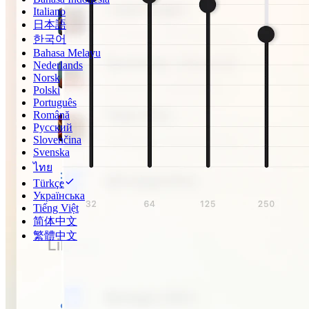
Italiano
日本語
한국어
Bahasa Melayu
Nederlands
Norsk
Polski
Português
Română
Русский
Slovenčina
Svenska
ไทย
Türkçe
Українська
Tiếng Việt
简体中文
繁體中文