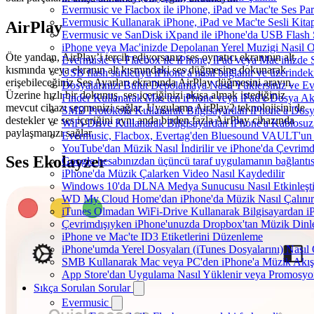
Evermusic ve Flacbox ile iPhone, iPad ve Mac'te Ses P
Evermusic Kullanarak iPhone, iPad ve Mac'te Sesli Kit
AirPlay
Evermusic ve SanDisk iXpand ile iPhone'da USB Flash 
iPhone veya Mac'inizde Depolanan Yerel Muzigi Nasil O
Öte yandan, AirPlay’i tercih ediyorsanız ses oynatıcı ekranının alt
Evermusic ve Flacbox ile iPhone, iPad veya Mac'inizde S
kısmında veya ekranın alt kısmındaki ses düğmesine dokunarak
USB flash sürücüyü iPhone'a nasıl bağlanır ve üzerindeki 
erişebileceğiniz Ses Ayarları ekranında AirPlay düğmesini arayın.
Dosyalarınızı Bulut Depolamaya Nasıl Yüklersiniz ve Ev
Üzerine hızlı bir dokunuş, ses içeriğinizi akışa almak istediğiniz
Finder Kullanarak Mac'ten iPhone veya iPad'e Dosya A
mevcut cihazı seçmenizi sağlar. Uygulama AirPlay2 teknolojisini de
SMB Protokolü Kullanarak Bilgisayardan iPhone'a Dos
destekler ve ses içeriğini aynı anda birden fazla AirPlay cihazında
WiFi-Drive Kullanarak Bilgisayardan iPhone'a Kablosuz 
paylaşmanızı sağlar.
Evermusic, Flacbox, Evertag'den Bluesound VAULT'un dah
YouTube'dan Müzik Nasıl İndirilir ve iPhone'da Çevrimd
Ses Ekolayzer
Google hesabınızdan üçüncü taraf uygulamanın bağlantısı
iPhone'da Müzik Çalarken Video Nasıl Kaydedilir
Windows 10'da DLNA Medya Sunucusu Nasıl Etkinleştiril
WD My Cloud Home'dan iPhone'da Müzik Nasıl Çalınır
iTunes Olmadan WiFi-Drive Kullanarak Bilgisayardan iPh
Çevrimdışıyken iPhone'unuzda Dropbox'tan Müzik Dinl
iPhone ve Mac'te ID3 Etiketlerini Düzenleme
iPhone'umda Yerel Dosyaları (iTunes Dosyalarını) Nasıl
SMB Kullanarak Mac veya PC'den iPhone'a Müzik Akış
App Store'dan Uygulama Nasıl Yüklenir veya Promosyon 
Sıkça Sorulan Sorular
Evermusic