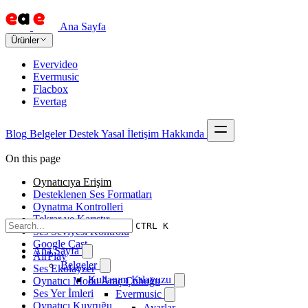
Ana Sayfa
Ürünler
Evervideo
Evermusic
Flacbox
Evertag
Blog
Belgeler
Destek
Yasal
İletişim
Hakkında
On this page
Oynatıcıya Erişim
Desteklenen Ses Formatları
Oynatma Kontrolleri
Tekrar ve Karıştır
CTRL K
Ses Seviyesi Kontrolü
Google Cast
Ana Sayfa
AirPlay
Belgeler
Ses Ekolayzer
Kullanım Kılavuzu
Oynatıcı Modu Araç Çubuğu
Ses Yer İmleri
Evermusic
Oynatıcı Kuyruğu
Ayarlar