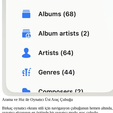
Arama ve Hız ile Oynatıcı Üst Araç Çubuğu
Birkaç oynatıcı ekranı stili için navigasyon çubuğunun hemen altında,
oynatıcı ekranının en üstünde bir oynatıcı modu araç çubuğu