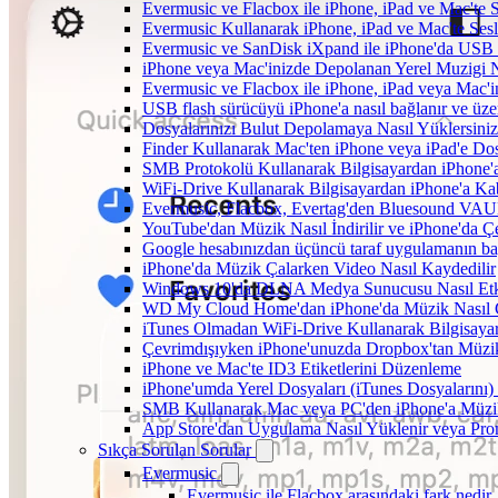
Evermusic ve Flacbox ile iPhone, iPad ve Mac'te
Evermusic Kullanarak iPhone, iPad ve Mac'te Ses
Evermusic ve SanDisk iXpand ile iPhone'da USB 
iPhone veya Mac'inizde Depolanan Yerel Muzigi N
Evermusic ve Flacbox ile iPhone, iPad veya Mac'in
USB flash sürücüyü iPhone'a nasıl bağlanır ve üzer
Dosyalarınızı Bulut Depolamaya Nasıl Yüklersiniz
Finder Kullanarak Mac'ten iPhone veya iPad'e D
SMB Protokolü Kullanarak Bilgisayardan iPhone
WiFi-Drive Kullanarak Bilgisayardan iPhone'a Kab
Evermusic, Flacbox, Evertag'den Bluesound VAULT'
YouTube'dan Müzik Nasıl İndirilir ve iPhone'da Ç
Google hesabınızdan üçüncü taraf uygulamanın bağl
iPhone'da Müzik Çalarken Video Nasıl Kaydedilir
Windows 10'da DLNA Medya Sunucusu Nasıl Etkinle
WD My Cloud Home'dan iPhone'da Müzik Nasıl Ç
iTunes Olmadan WiFi-Drive Kullanarak Bilgisayard
Çevrimdışıyken iPhone'unuzda Dropbox'tan Müzi
iPhone ve Mac'te ID3 Etiketlerini Düzenleme
iPhone'umda Yerel Dosyaları (iTunes Dosyalarını)
SMB Kullanarak Mac veya PC'den iPhone'a Müzi
App Store'dan Uygulama Nasıl Yüklenir veya Prom
Sıkça Sorulan Sorular
Evermusic
Evermusic ile Flacbox arasındaki fark nedir