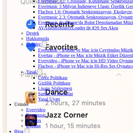
Evermusic 3.1: Crossfade, Kütüphane Senkroniza
Evermusic 3 Milyon İndirmeye Ulaştı: Özellik Gen
Flacbox 1.6: Otomatik Senkronizasyon, Ekolayzı
Evermusic 2.3: Otomatik Senkronizasyon, Oynatm
Evermusic ile iPhone'da Bulut Depolamadan Müzi
AVAssetResourceLoader ile iOS Ses Akışı
Destek
Hakkımızda
Ürünler
Evermusic - iPhone ve Mac için Çevrimdışı Müzik
Evertag - iPhone ve Mac için Müzik Etiket Düzenl
Evervideo - iPhone ve Mac için HD Video Oynatı
Flacbox - iPhone ve Mac için Hi-Res Ses Oynatıcı
Yasal
Çerez Politikası
Gizlilik Politikası
Lisans Sözleşmesi
Şartlar ve Koşullar
Yasal Uyarı
Ürünler
Evervideo
Evermusic
Flacbox
Evertag
Blog