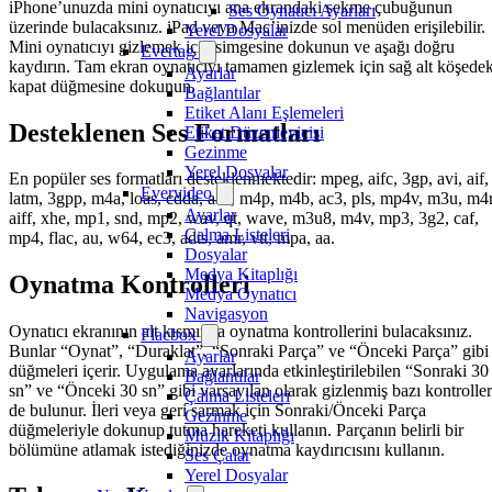
iPhone’unuzda mini oynatıcıyı ana ekrandaki sekme çubuğunun
Ses Oynatıcı Ayarları
üzerinde bulacaksınız. iPad veya Mac’inizde sol menüden erişilebilir.
Yerel Dosyalar
Mini oynatıcıyı gizlemek için simgesine dokunun ve aşağı doğru
Evertag
kaydırın. Tam ekran oynatıcıyı tamamen gizlemek için sağ alt köşedek
Ayarlar
kapat düğmesine dokunun.
Bağlantılar
Etiket Alanı Eşlemeleri
Desteklenen Ses Formatları
Etiket Düzenleyicisi
Gezinme
Yerel Dosyalar
En popüler ses formatları desteklenmektedir: mpeg, aifc, 3gp, avi, aif,
Evervideo
latm, 3gpp, m4a, loas, cdda, aac, m4p, m4b, ac3, pls, mp4v, m3u, m4r
Ayarlar
aiff, xhe, mp1, snd, mp2, wav, qt, wave, m3u8, m4v, mp3, 3g2, caf,
Çalma Listeleri
mp4, flac, au, w64, ec3, adts, amr, vtt, mpa, aa.
Dosyalar
Medya Kitaplığı
Oynatma Kontrolleri
Medya Oynatıcı
Navigasyon
Oynatıcı ekranının alt kısmında oynatma kontrollerini bulacaksınız.
Flacbox
Bunlar “Oynat”, “Duraklat”, “Sonraki Parça” ve “Önceki Parça” gibi
Ayarlar
düğmeleri içerir. Uygulama ayarlarında etkinleştirilebilen “Sonraki 30
Bağlantılar
sn” ve “Önceki 30 sn” gibi varsayılan olarak gizlenmiş bazı kontroller
Çalma Listeleri
de bulunur. İleri veya geri sarmak için Sonraki/Önceki Parça
Gezinme
düğmeleriyle dokunup tutma hareketi kullanın. Parçanın belirli bir
Müzik Kitaplığı
bölümüne atlamak istediğinizde oynatma kaydırıcısını kullanın.
Ses Çalar
Yerel Dosyalar