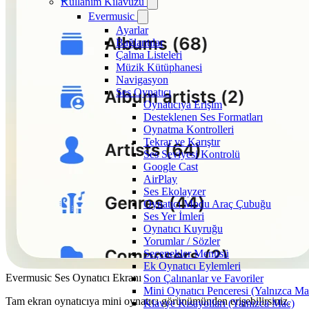
Kullanım Kılavuzu
Evermusic
Ayarlar
Bağlantılar
Çalma Listeleri
Müzik Kütüphanesi
Navigasyon
Ses Oynatıcı
Oynatıcıya Erişim
Desteklenen Ses Formatları
Oynatma Kontrolleri
Tekrar ve Karıştır
Ses Seviyesi Kontrolü
Google Cast
AirPlay
Ses Ekolayzer
Oynatıcı Modu Araç Çubuğu
Ses Yer İmleri
Oynatıcı Kuyruğu
Yorumlar / Sözler
Seçenekler Menüsü
Ek Oynatıcı Eylemleri
Evermusic Ses Oynatıcı Ekranı
Son Çalınanlar ve Favoriler
Mini Oynatıcı Penceresi (Yalnızca Ma
Tam ekran oynatıcıya mini oynatıcı görünümünden erişebilirsiniz.
Klavye Kısayolları (Yalnızca Mac)