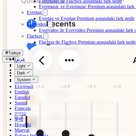
Evermusic ile Flacbox arasındaki fark nedir
Evermusic ve Evermusic Premium arasındaki fark 
Evertag
Evertag ve Evertag Premium arasındaki fark nedir
Evervideo
Evervideo ile Evervideo Premium arasındaki fark 
Flacbox
Flacbox ile Flacbox Premium arasındaki fark nedir
Türkçe
عربي
Català
Light
Čeština
Dark
Dansk
System
Deutsch
Ελληνικά
English
Español
Suomi
Français
עברית
हिन्दी
Hrvatski
Magyar
Bahasa Indonesia