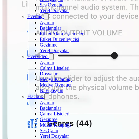
Ses Oynatıcı
Yerel Dosyalar
Evertag
Ayarlar
Bağlantılar
Etiket Alanı Eşlemeleri
Etiket Düzenleyicisi
Gezinme
Yerel Dosyalar
Evervideo
Ayarlar
Çalma Listeleri
Dosyalar
Medya Kitaplığı
Medya Oynatıcı
Navigasyon
Flacbox
Ayarlar
Bağlantılar
Çalma Listeleri
Gezinme
Müzik Kitaplığı
Ses Çalar
Yerel Dosyalar