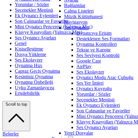
Yorumlar / Sözler
Bağlantılar
Seçenekler Menüsü
Çalma Listeleri
Ek Oynatıcı Eylemleri
Müzik Kütüphanesi
Son Çalınanlar ve Favoriler
Navigasyon
Mini Oynatıcı Penceresi (Yalnızca Mac)
Ses Oynatıcı
Klavye Kısayolları (Yalnızca Mac)
Oynatıcıya Erişim
Ses Oynatıcı Ayarları
Desteklenen Ses Formatları
Genel
Oynatma Kontrolleri
Kişiselleştirme
Tekrar ve Karıştır
Dosya Yükleme
Ses Seviyesi Kontrolü
Ses Ekolayzer
Google Cast
Oynatma Hızı
AirPlay
Çapraz Geçiş Oynatma
Ses Ekolayzer
Kesintisiz Oynatma
Oynatıcı Modu Araç Çubuğu
Oynatma Önbelleği
Ses Yer İmleri
Uyku Zamanlayıcısı
Oynatıcı Kuyruğu
Erişilebilirlik
Yorumlar / Sözler
Seçenekler Menüsü
Scroll to top
Ek Oynatıcı Eylemleri
Son Çalınanlar ve Favoriler
Mini Oynatıcı Penceresi (Yalnı
Klavye Kısayolları (Yalnızca M
Ses Oynatıcı Ayarları
Yerel Dosyalar
Belgeler