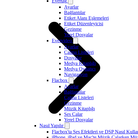
Evertag
Ayarlar
Bağlantılar
Etiket Alanı Eşlemeleri
Etiket Düzenleyicisi
Gezinme
Yerel Dosyalar
Evervideo
Ayarlar
Çalma Listeleri
Dosyalar
Medya Kitaplığı
Medya Oynatıcı
Navigasyon
Flacbox
Ayarlar
Bağlantılar
Çalma Listeleri
Gezinme
Müzik Kitaplığı
Ses Çalar
Yerel Dosyalar
Nasıl Yapılır
Flacbox'ta Ses Efektleri ve DSP Nasıl Kulla
iPhone, iPad ve Mac'te Müzik Çalarken Müzik