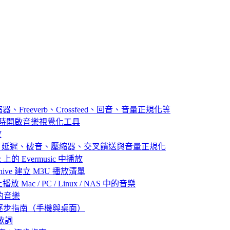
器、Freeverb、Crossfeed、回音、音量正規化等
播放音樂時開啟音樂視覺化工具
放
：殘響、延遲、破音、壓縮器、交叉饋送與音量正規化
 上的 Evermusic 中播放
 Archive 建立 M3U 播放清單
放 Mac / PC / Linux / NAS 中的音樂
己的音樂
：逐步指南（手機與桌面）
歌詞