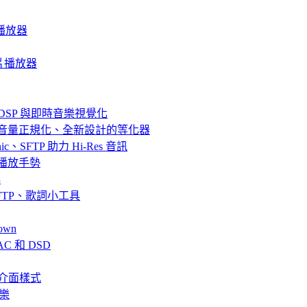
音樂播放器
質影片播放器
器、DSP 與即時音樂視覺化
效果、音量正規化、全新設計的等化器
bsonic、SFTP 助力 Hi-Res 音訊
串流與播放手勢
解
fin、SFTP、歌詞小工具
own
AC 和 DSD
、全新介面樣式
音樂