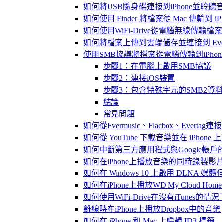
如何將USB隨身碟連接到iPhone並聆
如何使用 Finder 將檔案從 Mac 傳輸到 iPho
如何使用WiFi-Drive從電腦無線傳輸檔案到
如何將檔案上傳到雲端儲存並連接到 Evermusic
使用SMB協議將檔案從電腦傳輸到iPhon
步驟1：在電腦上啟用SMB協議
步驟2：連接iOS裝置
步驟3：包含特殊字元的SMB2資
結論
常見問題
如何從Evermusic、Flacbox、Evertag
如何從 YouTube 下載音樂並在 iPhone
如何中斷第三方應用程式與Google帳戶
如何在iPhone上播放音樂的同時錄製影
如何在 Windows 10 上啟用 DLNA 媒
如何在iPhone上播放WD My Cloud Ho
如何使用WiFi-Drive在沒有iTunes的
離線時在iPhone上播放Dropbox中的音樂
如何在 iPhone 和 Mac 上編輯 ID3 標籤