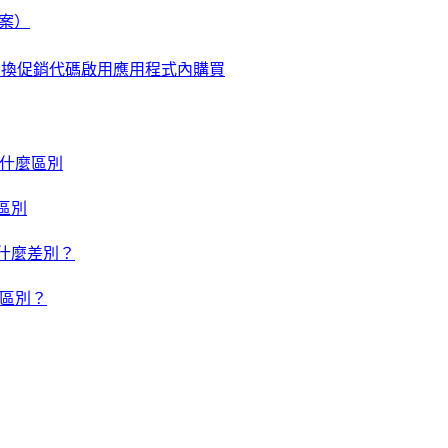
檔案）
使用兌換促銷代碼啟用應用程式內購買
um 有什麼區別
什麼區別
um 有什麼差別？
有什麼區別？