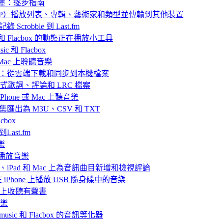
樂庫：逐步指南
 中封存（ZIP）播放列表、專輯、藝術家和類型並傳輸到其他裝置
 Scrobble 到 Last.fm
ic 和 Flacbox 的動態正在播放小工具
 和 Flacbox
或 Mac 上聆聽音樂
播放離線音樂：從雲端下載和同步到本機檔案
嵌入式歌詞、評論和 LRC 檔案
hone 或 Mac 上聽音樂
目合集匯出為 M3U、CSV 和 TXT
box
Last.fm
樂
ve 播放音樂
iPhone、iPad 和 Mac 上為音訊曲目新增和檢視評論
nd 在 iPhone 上播放 USB 隨身碟中的音樂
Mac上收聽有聲書
音樂
rmusic 和 Flacbox 的音訊等化器