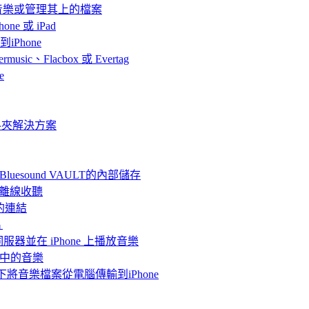
聽音樂或管理其上的檔案
ne 或 iPad
iPhone
、Flacbox 或 Evertag
e
料夾解決方案
連接Bluesound VAULT的內部儲存
 上離線收聽
的連結
片
體伺服器並在 iPhone 上播放音樂
me中的音樂
情況下將音樂檔案從電腦傳輸到iPhone