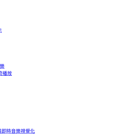
能
音樂
訊串流播放
SP 與即時音樂視覺化