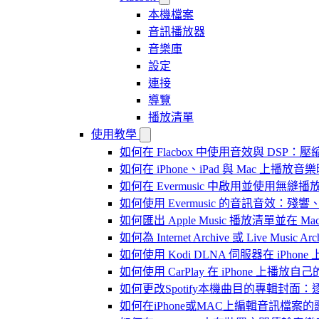
本機檔案
音訊播放器
音樂庫
設定
連接
導覽
播放清單
使用教學
如何在 Flacbox 中使用音效與 DSP：壓縮
如何在 iPhone、iPad 與 Mac 上
如何在 Evermusic 中啟用並使用無縫播
如何使用 Evermusic 的音訊音效
如何匯出 Apple Music 播放清單並在 Mac
如何為 Internet Archive 或 Live Music
如何使用 Kodi DLNA 伺服器在 iPhone 上播
如何使用 CarPlay 在 iPhone 上播放自
如何更改Spotify本機曲目的專輯封面
如何在iPhone或MAC上編輯音訊檔案的