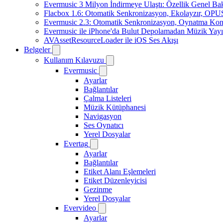
Evermusic 3 Milyon İndirmeye Ulaştı: Özellik Genel Bak
Flacbox 1.6: Otomatik Senkronizasyon, Ekolayzır, OPU
Evermusic 2.3: Otomatik Senkronizasyon, Oynatma Kon
Evermusic ile iPhone'da Bulut Depolamadan Müzik Yayı
AVAssetResourceLoader ile iOS Ses Akışı
Belgeler
Kullanım Kılavuzu
Evermusic
Ayarlar
Bağlantılar
Çalma Listeleri
Müzik Kütüphanesi
Navigasyon
Ses Oynatıcı
Yerel Dosyalar
Evertag
Ayarlar
Bağlantılar
Etiket Alanı Eşlemeleri
Etiket Düzenleyicisi
Gezinme
Yerel Dosyalar
Evervideo
Ayarlar