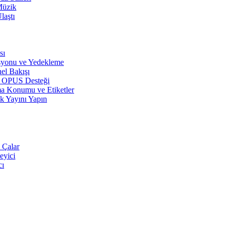
Müzik
laştı
sı
syonu ve Yedekleme
el Bakışı
r, OPUS Desteği
a Konumu ve Etiketler
k Yayını Yapın
 Çalar
eyici
cı