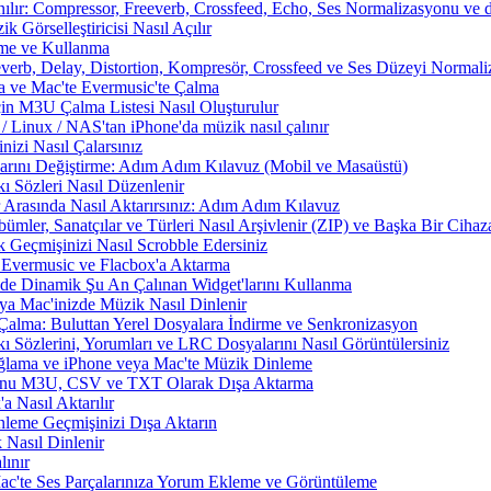
nılır: Compressor, Freeverb, Crossfeed, Echo, Ses Normalizasyonu ve d
 Görselleştiricisi Nasıl Açılır
rme ve Kullanma
everb, Delay, Distortion, Kompresör, Crossfeed ve Ses Düzeyi Normal
a ve Mac'te Evermusic'te Çalma
çin M3U Çalma Listesi Nasıl Oluşturulur
Linux / NAS'tan iPhone'da müzik nasıl çalınır
izi Nasıl Çalarsınız
larını Değiştirme: Adım Adım Kılavuz (Mobil ve Masaüstü)
ı Sözleri Nasıl Düzenlenir
 Arasında Nasıl Aktarırsınız: Adım Adım Kılavuz
ümler, Sanatçılar ve Türleri Nasıl Arşivlenir (ZIP) ve Başka Bir Cihaza
 Geçmişinizi Nasıl Scrobble Edersiniz
Evermusic ve Flacbox'a Aktarma
zde Dinamik Şu An Çalınan Widget'larını Kullanma
a Mac'inizde Müzik Nasıl Dinlenir
Çalma: Buluttan Yerel Dosyalara İndirme ve Senkronizasyon
 Sözlerini, Yorumları ve LRC Dosyalarını Nasıl Görüntülersiniz
ama ve iPhone veya Mac'te Müzik Dinleme
nunu M3U, CSV ve TXT Olarak Dışa Aktarma
 Nasıl Aktarılır
nleme Geçmişinizi Dışa Aktarın
 Nasıl Dinlenir
ınır
Mac'te Ses Parçalarınıza Yorum Ekleme ve Görüntüleme