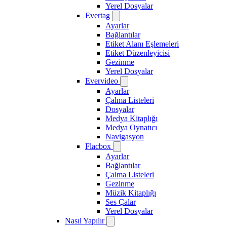
Yerel Dosyalar
Evertag
Ayarlar
Bağlantılar
Etiket Alanı Eşlemeleri
Etiket Düzenleyicisi
Gezinme
Yerel Dosyalar
Evervideo
Ayarlar
Çalma Listeleri
Dosyalar
Medya Kitaplığı
Medya Oynatıcı
Navigasyon
Flacbox
Ayarlar
Bağlantılar
Çalma Listeleri
Gezinme
Müzik Kitaplığı
Ses Çalar
Yerel Dosyalar
Nasıl Yapılır