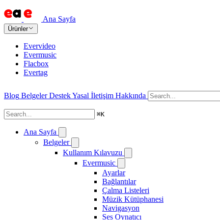
Ana Sayfa
Ürünler
Evervideo
Evermusic
Flacbox
Evertag
Blog
Belgeler
Destek
Yasal
İletişim
Hakkında
⌘
K
Ana Sayfa
Belgeler
Kullanım Kılavuzu
Evermusic
Ayarlar
Bağlantılar
Çalma Listeleri
Müzik Kütüphanesi
Navigasyon
Ses Oynatıcı