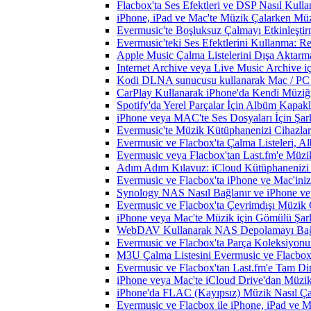
Flacbox'ta Ses Efektleri ve DSP Nasıl Kulla
iPhone, iPad ve Mac'te Müzik Çalarken Müzik
Evermusic'te Boşluksuz Çalmayı Etkinleşti
Evermusic'teki Ses Efektlerini Kullanma: R
Apple Music Çalma Listelerini Dışa Aktarm
Internet Archive veya Live Music Archive i
Kodi DLNA sunucusu kullanarak Mac / PC / 
CarPlay Kullanarak iPhone'da Kendi Müziğin
Spotify'da Yerel Parçalar İçin Albüm Kapak
iPhone veya MAC'te Ses Dosyaları İçin Şark
Evermusic'te Müzik Kütüphanenizi Cihazlar
Evermusic ve Flacbox'ta Çalma Listeleri, Alb
Evermusic veya Flacbox'tan Last.fm'e Müzik
Adım Adım Kılavuz: iCloud Kütüphanenizi 
Evermusic ve Flacbox'ta iPhone ve Mac'ini
Synology NAS Nasıl Bağlanır ve iPhone vey
Evermusic ve Flacbox'ta Çevrimdışı Müzik 
iPhone veya Mac'te Müzik için Gömülü Şarkı
WebDAV Kullanarak NAS Depolamayı Bağl
Evermusic ve Flacbox'ta Parça Koleksiyo
M3U Çalma Listesini Evermusic ve Flacbox'a
Evermusic ve Flacbox'tan Last.fm'e Tam Di
iPhone veya Mac'te iCloud Drive'dan Müzik
iPhone'da FLAC (Kayıpsız) Müzik Nasıl Çal
Evermusic ve Flacbox ile iPhone, iPad ve 