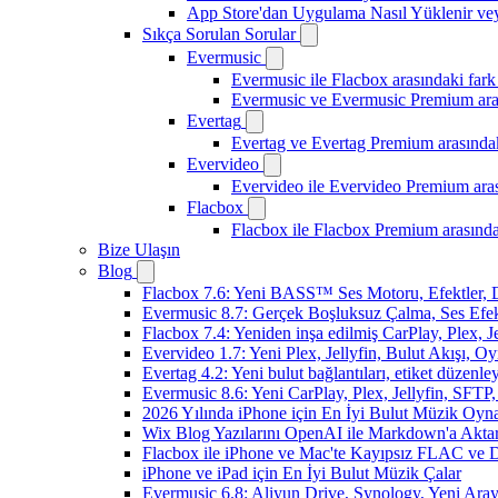
App Store'dan Uygulama Nasıl Yüklenir vey
Sıkça Sorulan Sorular
Evermusic
Evermusic ile Flacbox arasındaki fark
Evermusic ve Evermusic Premium aras
Evertag
Evertag ve Evertag Premium arasındak
Evervideo
Evervideo ile Evervideo Premium aras
Flacbox
Flacbox ile Flacbox Premium arasında
Bize Ulaşın
Blog
Flacbox 7.6: Yeni BASS™ Ses Motoru, Efektler, D
Evermusic 8.7: Gerçek Boşluksuz Çalma, Ses Efek
Flacbox 7.4: Yeniden inşa edilmiş CarPlay, Plex, J
Evervideo 1.7: Yeni Plex, Jellyfin, Bulut Akışı, O
Evertag 4.2: Yeni bulut bağlantıları, etiket düzenley
Evermusic 8.6: Yeni CarPlay, Plex, Jellyfin, SFTP, 
2026 Yılında iPhone için En İyi Bulut Müzik Oynat
Wix Blog Yazılarını OpenAI ile Markdown'a Akt
Flacbox ile iPhone ve Mac'te Kayıpsız FLAC ve
iPhone ve iPad için En İyi Bulut Müzik Çalar
Evermusic 6.8: Aliyun Drive, Synology, Yeni Arayü