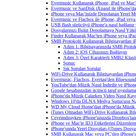
Evermusic Kullanarak iPhone, iPad ve Mac'
Evermusic ve SanDisk iXpand ile iPhone'd
iPhone veya Mac'inizde Depolanan Yerel Mu
Evermusic ve Flacbox ile iPhone, iPad veya 
USB flash sürücüyü iPhone'a nasıl bağlanır v
Dosyalarınızı Bulut Depolamaya Nasıl Yükle
Finder Kullanarak Mac'ten iPhone veya iPa
SMB Protokolü Kullanarak Bilgisayardan i
Adım 1: Bilgisayarınızda SMB Protoko
Adım 2: iOS Cihazınızı Bağlayın
Adım 3: Özel Karakterli SMB2 Klasör
Sonuç
Sık Sorulan Sorular
WiFi-Drive Kullanarak Bilgisayardan iPhone
Evermusic, Flacbox, Evertag'den Bluesound 
YouTube'dan Müzik Nasıl İndirilir ve iPhon
Google hesabınızdan üçüncü taraf uygulamanı
iPhone'da Müzik Çalarken Video Nasıl Kayd
Windows 10'da DLNA Medya Sunucusu Nasıl E
WD My Cloud Home'dan iPhone'da Müzik N
iTunes Olmadan WiFi-Drive Kullanarak Bilgi
Çevrimdışıyken iPhone'unuzda Dropbox'tan
iPhone ve Mac'te ID3 Etiketlerini Düzenle
iPhone'umda Yerel Dosyaları (iTunes Dosyal
SMB Kullanarak Mac veya PC'den iPhone'a