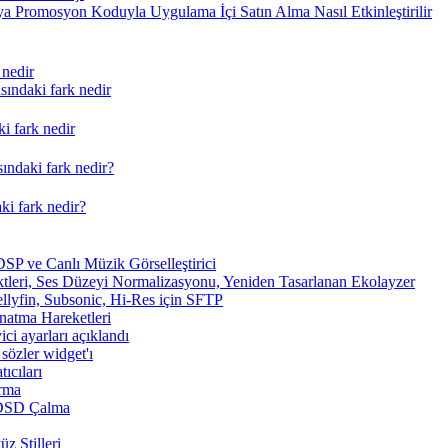
a Promosyon Koduyla Uygulama İçi Satın Alma Nasıl Etkinleştirilir
 nedir
ındaki fark nedir
i fark nedir
ındaki fark nedir?
ki fark nedir?
SP ve Canlı Müzik Görselleştirici
tleri, Ses Düzeyi Normalizasyonu, Yeniden Tasarlanan Ekolayzer
ellyfin, Subsonic, Hi-Res için SFTP
ynatma Hareketleri
ici ayarları açıklandı
sözler widget'ı
ıcıları
arma
 DSD Çalma
z Stilleri