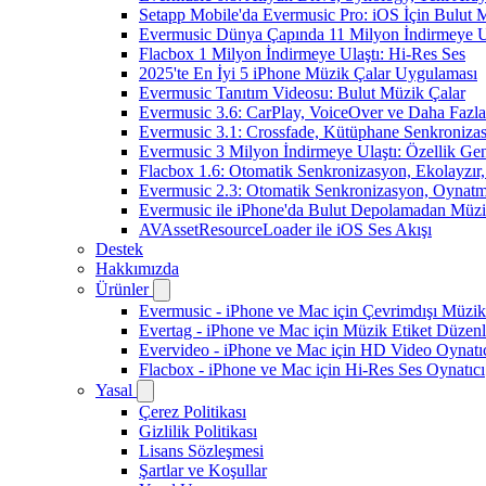
Setapp Mobile'da Evermusic Pro: iOS İçin Bulut 
Evermusic Dünya Çapında 11 Milyon İndirmeye U
Flacbox 1 Milyon İndirmeye Ulaştı: Hi-Res Ses
2025'te En İyi 5 iPhone Müzik Çalar Uygulaması
Evermusic Tanıtım Videosu: Bulut Müzik Çalar
Evermusic 3.6: CarPlay, VoiceOver ve Daha Fazla
Evermusic 3.1: Crossfade, Kütüphane Senkroniza
Evermusic 3 Milyon İndirmeye Ulaştı: Özellik Gen
Flacbox 1.6: Otomatik Senkronizasyon, Ekolayzı
Evermusic 2.3: Otomatik Senkronizasyon, Oynatm
Evermusic ile iPhone'da Bulut Depolamadan Müzi
AVAssetResourceLoader ile iOS Ses Akışı
Destek
Hakkımızda
Ürünler
Evermusic - iPhone ve Mac için Çevrimdışı Müzik
Evertag - iPhone ve Mac için Müzik Etiket Düzenl
Evervideo - iPhone ve Mac için HD Video Oynatı
Flacbox - iPhone ve Mac için Hi-Res Ses Oynatıcı
Yasal
Çerez Politikası
Gizlilik Politikası
Lisans Sözleşmesi
Şartlar ve Koşullar