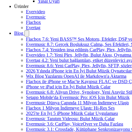
Yasal Uyarı
Ürünler
Evervideo
Evermusic
Flacbox
Evertag
Blog
Flacbox 7.6: Yeni BASS™ Ses Motoru, Efektler, DSP ve 
Evermusic 8.7: Gerçek Boşluksuz Çalma, Ses Efektleri,
Flacbox 7.4: Yeniden inşa edilmiş CarPlay, Plex, Jellyfi
Evervideo 1.7: Yeni Plex, Jellyfin, Bulut Akışı, Oynatma
Evertag 4.2: Yeni bulut bağlantıları, etiket düzenleyici aya
Evermusic 8.6: Yeni CarPlay, Plex, Jellyfin, SFTP, sözler
2026 Yılında iPhone için En İyi Bulut Müzik Oynatıcılar
Wix Blog Yazılarını OpenAI ile Markdown'a Aktarma
Flacbox ile iPhone ve Mac'te Kayıpsız FLAC ve DSD 
iPhone ve iPad için En İyi Bulut Müzik Çalar
Evermusic 6.8: Aliyun Drive, Synology, Yeni Arayüz Stil
Setapp Mobile'da Evermusic Pro: iOS İçin Bulut Müzik
Evermusic Dünya Çapında 11 Milyon İndirmeye Ulaştı
Flacbox 1 Milyon İndirmeye Ulaştı: Hi-Res Ses
2025'te En İyi 5 iPhone Müzik Çalar Uygulaması
Evermusic Tanıtım Videosu: Bulut Müzik Çalar
Evermusic 3.6: CarPlay, VoiceOver ve Daha Fazlası
Evermusic 3.1: Crossfade, Kütüphane Senkronizasyonu