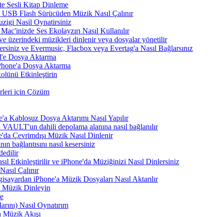
te Sesli Kitap Dinleme
a USB Flash Sürücüden Müzik Nasıl Çalınır
zigi Nasil Oynatirsiniz
Mac'inizde Ses Ekolayzırı Nasıl Kullanılır
e üzerindeki müzikleri dinlenir veya dosyalar yönetilir
rsiniz ve Evermusic, Flacbox veya Evertag'a Nasıl Bağlarsınız
d'e Dosya Aktarma
Phone'a Dosya Aktarma
lünü Etkinleştirin
leri için Çözüm
'a Kablosuz Dosya Aktarımı Nasıl Yapılır
VAULT'un dahili depolama alanına nasıl bağlanılır
e'da Çevrimdışı Müzik Nasıl Dinlenir
n bağlantısını nasıl kesersiniz
edilir
tkinleştirilir ve iPhone'da Müziğinizi Nasıl Dinlersiniz
asıl Çalınır
sayardan iPhone'a Müzik Dosyaları Nasıl Aktarılır
 Müzik Dinleyin
me
arını) Nasıl Oynatırım
 Müzik Akışı