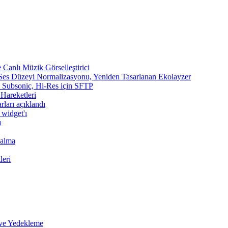
Canlı Müzik Görselleştirici
 Ses Düzeyi Normalizasyonu, Yeniden Tasarlanan Ekolayzer
n, Subsonic, Hi-Res için SFTP
 Hareketleri
rları açıklandı
 widget'ı
ı
Çalma
leri
 ve Yedekleme