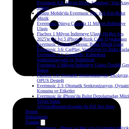
Evermusic 6.8: Aliyun Drive, Synology, Yeni Ara
Stilleri
Setapp Mobile'da Evermusic Pro: iOS İçin Bulut
Müzik
Evermusic Dünya Çapında 11 Milyon İndirmeye
Ulaştı
Flacbox 1 Milyon İndirmeye Ulaştı: Hi-Res Ses
2025'te En İyi 5 iPhone Müzik Çalar Uygulaması
Evermusic Tanıtım Videosu: Bulut Müzik Çalar
Evermusic 3.6: CarPlay, VoiceOver ve Daha Fazla
Evermusic 3.1: Crossfade, Kütüphane
Senkronizasyonu ve Yedekleme
Evermusic 3 Milyon İndirmeye Ulaştı: Özellik Ge
Bakışı
Flacbox 1.6: Otomatik Senkronizasyon, Ekolayzır,
OPUS Desteği
Evermusic 2.3: Otomatik Senkronizasyon, Oynat
Konumu ve Etiketler
Evermusic ile iPhone'da Bulut Depolamadan Müz
Yayını Yapın
AVAssetResourceLoader ile iOS Ses Akışı
Destek
Hakkımızda
Ürünler
Evermusic - iPhone ve Mac için Çevrimdışı Müzik