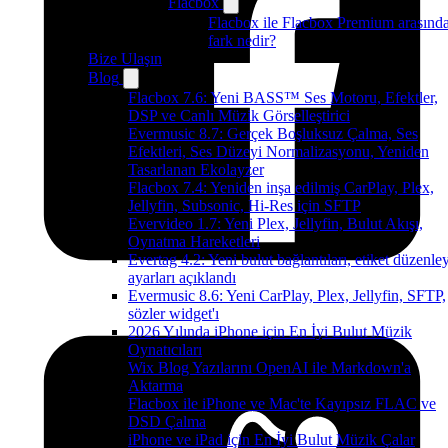
Flacbox
Flacbox ile Flacbox Premium arasınd
fark nedir?
Bize Ulaşın
Blog
Flacbox 7.6: Yeni BASS™ Ses Motoru, Efektler,
DSP ve Canlı Müzik Görselleştirici
Evermusic 8.7: Gerçek Boşluksuz Çalma, Ses
Efektleri, Ses Düzeyi Normalizasyonu, Yeniden
Tasarlanan Ekolayzer
Flacbox 7.4: Yeniden inşa edilmiş CarPlay, Plex,
Jellyfin, Subsonic, Hi-Res için SFTP
Evervideo 1.7: Yeni Plex, Jellyfin, Bulut Akışı,
Oynatma Hareketleri
Evertag 4.2: Yeni bulut bağlantıları, etiket düzenley
ayarları açıklandı
Evermusic 8.6: Yeni CarPlay, Plex, Jellyfin, SFTP,
sözler widget'ı
2026 Yılında iPhone için En İyi Bulut Müzik
Oynatıcıları
Wix Blog Yazılarını OpenAI ile Markdown'a
Aktarma
Flacbox ile iPhone ve Mac'te Kayıpsız FLAC ve
DSD Çalma
iPhone ve iPad için En İyi Bulut Müzik Çalar