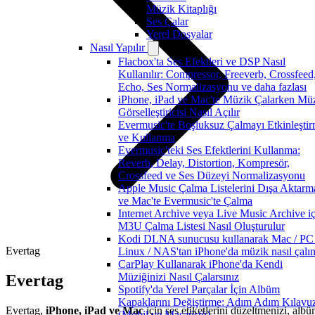
Müzik Kitaplığı
Ses Çalar
Yerel Dosyalar
Nasıl Yapılır
Flacbox'ta Ses Efektleri ve DSP Nasıl
Kullanılır: Compressor, Freeverb, Crossfeed
Echo, Ses Normalizasyonu ve daha fazlası
iPhone, iPad ve Mac'te Müzik Çalarken Mü
Görselleştiricisi Nasıl Açılır
Evermusic'te Boşluksuz Çalmayı Etkinleşti
ve Kullanma
Evermusic'teki Ses Efektlerini Kullanma:
Reverb, Delay, Distortion, Kompresör,
Crossfeed ve Ses Düzeyi Normalizasyonu
Apple Music Çalma Listelerini Dışa Aktarm
ve Mac'te Evermusic'te Çalma
Internet Archive veya Live Music Archive iç
M3U Çalma Listesi Nasıl Oluşturulur
Kodi DLNA sunucusu kullanarak Mac / PC 
Evertag
Linux / NAS'tan iPhone'da müzik nasıl çalın
CarPlay Kullanarak iPhone'da Kendi
Müziğinizi Nasıl Çalarsınız
Evertag
Spotify'da Yerel Parçalar İçin Albüm
Kapaklarını Değiştirme: Adım Adım Kılavu
Evertag,
iPhone, iPad ve Mac
için ses etiketlerini düzeltmenizi, alb
(Mobil ve Masaüstü)