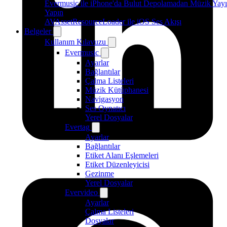
Evermusic ile iPhone'da Bulut Depolamadan Müzik Yayı
Yapın
AVAssetResourceLoader ile iOS Ses Akışı
Belgeler
Kullanım Kılavuzu
Evermusic
Ayarlar
Bağlantılar
Çalma Listeleri
Müzik Kütüphanesi
Navigasyon
Ses Oynatıcı
Yerel Dosyalar
Evertag
Ayarlar
Bağlantılar
Etiket Alanı Eşlemeleri
Etiket Düzenleyicisi
Gezinme
Yerel Dosyalar
Evervideo
Ayarlar
Çalma Listeleri
Dosyalar