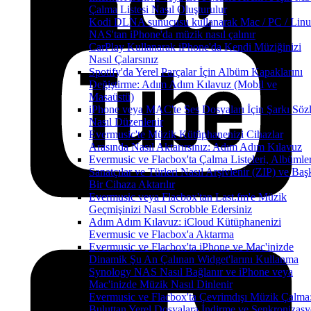
Çalma Listesi Nasıl Oluşturulur
Kodi DLNA sunucusu kullanarak Mac / PC / Linu
NAS'tan iPhone'da müzik nasıl çalınır
CarPlay Kullanarak iPhone'da Kendi Müziğinizi
Nasıl Çalarsınız
Spotify'da Yerel Parçalar İçin Albüm Kapaklarını
Değiştirme: Adım Adım Kılavuz (Mobil ve
Masaüstü)
iPhone veya MAC'te Ses Dosyaları İçin Şarkı Sözl
Nasıl Düzenlenir
Evermusic'te Müzik Kütüphanenizi Cihazlar
Arasında Nasıl Aktarırsınız: Adım Adım Kılavuz
Evermusic ve Flacbox'ta Çalma Listeleri, Albümler
Sanatçılar ve Türleri Nasıl Arşivlenir (ZIP) ve Baş
Bir Cihaza Aktarılır
Evermusic veya Flacbox'tan Last.fm'e Müzik
Geçmişinizi Nasıl Scrobble Edersiniz
Adım Adım Kılavuz: iCloud Kütüphanenizi
Evermusic ve Flacbox'a Aktarma
Evermusic ve Flacbox'ta iPhone ve Mac'inizde
Dinamik Şu An Çalınan Widget'larını Kullanma
Synology NAS Nasıl Bağlanır ve iPhone veya
Mac'inizde Müzik Nasıl Dinlenir
Evermusic ve Flacbox'ta Çevrimdışı Müzik Çalma
Buluttan Yerel Dosyalara İndirme ve Senkronizas