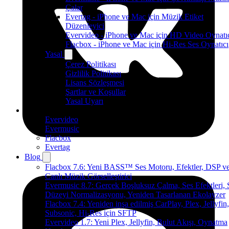
Çalar
Evertag - iPhone ve Mac için Müzik Etiket
Düzenleyici
Evervideo - iPhone ve Mac için HD Video Oynatı
Flacbox - iPhone ve Mac için Hi-Res Ses Oynatıcı
Yasal
Çerez Politikası
Gizlilik Politikası
Lisans Sözleşmesi
Şartlar ve Koşullar
Yasal Uyarı
Ürünler
Evervideo
Evermusic
Flacbox
Evertag
Blog
Flacbox 7.6: Yeni BASS™ Ses Motoru, Efektler, DSP v
Canlı Müzik Görselleştirici
Evermusic 8.7: Gerçek Boşluksuz Çalma, Ses Efektleri, 
Düzeyi Normalizasyonu, Yeniden Tasarlanan Ekolayzer
Flacbox 7.4: Yeniden inşa edilmiş CarPlay, Plex, Jellyfin,
Subsonic, Hi-Res için SFTP
Evervideo 1.7: Yeni Plex, Jellyfin, Bulut Akışı, Oynatma