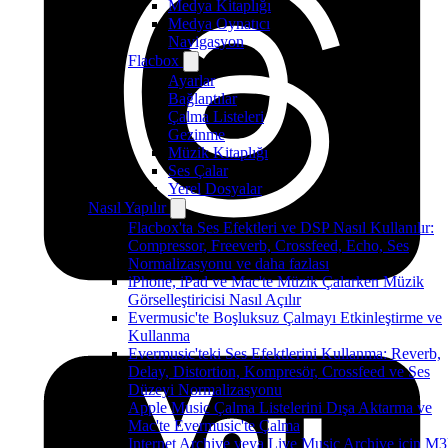
Medya Kitaplığı
Medya Oynatıcı
Navigasyon
Flacbox
Ayarlar
Bağlantılar
Çalma Listeleri
Gezinme
Müzik Kitaplığı
Ses Çalar
Yerel Dosyalar
Nasıl Yapılır
Flacbox'ta Ses Efektleri ve DSP Nasıl Kullanılır:
Compressor, Freeverb, Crossfeed, Echo, Ses
Normalizasyonu ve daha fazlası
iPhone, iPad ve Mac'te Müzik Çalarken Müzik
Görselleştiricisi Nasıl Açılır
Evermusic'te Boşluksuz Çalmayı Etkinleştirme ve
Kullanma
Evermusic'teki Ses Efektlerini Kullanma: Reverb,
Delay, Distortion, Kompresör, Crossfeed ve Ses
Düzeyi Normalizasyonu
Apple Music Çalma Listelerini Dışa Aktarma ve
Mac'te Evermusic'te Çalma
Internet Archive veya Live Music Archive için M