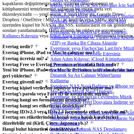
kapaklarını değiştirmenizi, şarkı sözlerini düzenlemenizi ve
iPhone veya MAC'te Ses Dosyaları İçin Şar
kütüphanenizi temizlemenizi sağlayan bir müzik meta veri
Sözleri Nasıl Düzenlenir
düzenleyicisidir — yerel olarak, iCloud Drive’da, Google Drive /
Evermusic'te Müzik Kütüphanenizi Cihazlar
Dropbox / OneDrive / MEGA / pCloud’da veya SMB / WebDAV
Arasında Nasıl Aktarırsınız: Adım Adım
üzerinden kişisel bir NAS’ta. Bu SSS, kullanıcıların en sık gönderdiği
Kılavuz
soruları yanıtlamaktadır. Daha ayrıntılı bir rehber mi arıyorsunuz?
Evermusic ve Flacbox'ta Çalma Listeleri,
Kullanıcı Kılavuzu
veya
Etiket Alanı Eşlemeleri
referansıyla başlayın.
Albümler, Sanatçılar ve Türleri Nasıl Arşivle
(ZIP) ve Başka Bir Cihaza Aktarılır
Evertag nedir?
Evermusic veya Flacbox'tan Last.fm'e Müzi
Evertag iPhone, iPad ve Mac’te çalışıyor mu?
Geçmişinizi Nasıl Scrobble Edersiniz
Evertag ücretsiz mi?
Adım Adım Kılavuz: iCloud Kütüphanenizi
Evertag Free ve Evertag Premium arasındaki fark nedir?
Evermusic ve Flacbox'a Aktarma
Yeni bir iPhone, iPad veya Mac’te Premium satın almalarımı nası
Evermusic ve Flacbox'ta iPhone ve Mac'ini
Dinamik Şu An Çalınan Widget'larını
geri yüklerim?
Kullanma
Evertag güvenli mi?
Synology NAS Nasıl Bağlanır ve iPhone ve
Evertag kişisel verilerimi topluyor veya paylaşıyor mu?
Mac'inizde Müzik Nasıl Dinlenir
Evertag’ı parola veya Face ID ile koruyabilir miyim?
Evermusic ve Flacbox'ta Çevrimdışı Müzik
Evertag hangi ses formatlarını destekliyor?
Çalma: Buluttan Yerel Dosyalara İndirme ve
Evertag hangi ses etiketlerini destekliyor?
Senkronizasyon
Evertag ID3v2.3 veya ID3v2.4 formatında etiket yazabilir mi?
iPhone veya Mac'te Müzik için Gömülü Şar
Evertag ses etiketlerindeki bozuk veya hatalı karakterleri
Sözlerini, Yorumları ve LRC Dosyalarını Na
düzeltebilir mi (Kiril, Çince, Japonca vb.)?
Görüntülersiniz
Hangi bulut hizmetleri destekleniyor?
WebDAV Kullanarak NAS Depolamayı