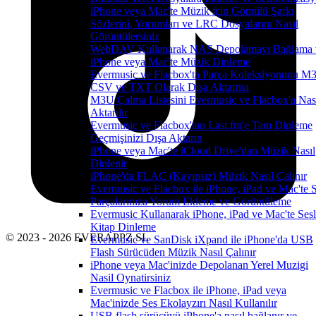
iPhone veya Mac'te Müzik için Gömülü Şarkı
Sözlerini, Yorumları ve LRC Dosyalarını Nasıl
Görüntülersiniz
WebDAV Kullanarak NAS Depolamayı Bağlama 
iPhone veya Mac'te Müzik Dinleme
Evermusic ve Flacbox'ta Parça Koleksiyonunu M
CSV ve TXT Olarak Dışa Aktarma
M3U Çalma Listesini Evermusic ve Flacbox'a Nas
Aktarılır
Evermusic ve Flacbox'tan Last.fm'e Tam Dinleme
Geçmişinizi Dışa Aktarın
iPhone veya Mac'te iCloud Drive'dan Müzik Nasıl
Dinlenir
iPhone'da FLAC (Kayıpsız) Müzik Nasıl Çalınır
Evermusic ve Flacbox ile iPhone, iPad ve Mac'te 
Parçalarınıza Yorum Ekleme ve Görüntüleme
Evermusic Kullanarak iPhone, iPad ve Mac'te Sesl
Kitap Dinleme
© 2023 - 2026 EVERAPPZ SL
Evermusic ve SanDisk iXpand ile iPhone'da USB
Flash Sürücüden Müzik Nasıl Çalınır
iPhone veya Mac'inizde Depolanan Yerel Muzigi
Nasil Oynatirsiniz
Evermusic ve Flacbox ile iPhone, iPad veya
Mac'inizde Ses Ekolayzırı Nasıl Kullanılır
USB flash sürücüyü iPhone'a nasıl bağlanır ve