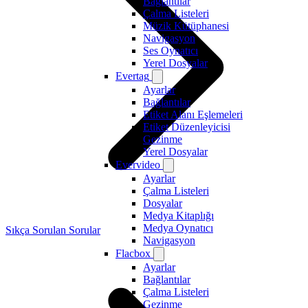
Bağlantılar
Çalma Listeleri
Müzik Kütüphanesi
Navigasyon
Ses Oynatıcı
Yerel Dosyalar
Evertag
Ayarlar
Bağlantılar
Etiket Alanı Eşlemeleri
Etiket Düzenleyicisi
Gezinme
Yerel Dosyalar
Evervideo
Ayarlar
Çalma Listeleri
Dosyalar
Medya Kitaplığı
Medya Oynatıcı
Sıkça Sorulan Sorular
Navigasyon
Flacbox
Ayarlar
Bağlantılar
Çalma Listeleri
Gezinme