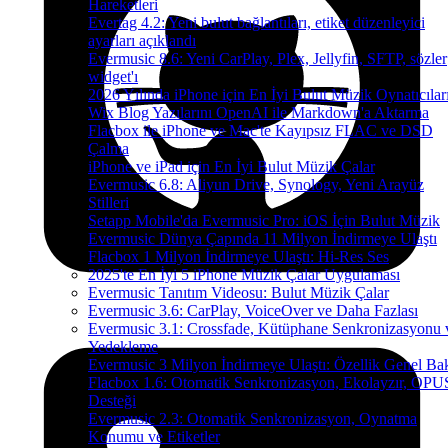
Hareketleri
Evertag 4.2: Yeni bulut bağlantıları, etiket düzenleyici
ayarları açıklandı
Evermusic 8.6: Yeni CarPlay, Plex, Jellyfin, SFTP, sözler
widget'ı
2026 Yılında iPhone için En İyi Bulut Müzik Oynatıcılar
Wix Blog Yazılarını OpenAI ile Markdown'a Aktarma
Flacbox ile iPhone ve Mac'te Kayıpsız FLAC ve DSD
Çalma
iPhone ve iPad için En İyi Bulut Müzik Çalar
Evermusic 6.8: Aliyun Drive, Synology, Yeni Arayüz
Stilleri
Setapp Mobile'da Evermusic Pro: iOS İçin Bulut Müzik
Evermusic Dünya Çapında 11 Milyon İndirmeye Ulaştı
Flacbox 1 Milyon İndirmeye Ulaştı: Hi-Res Ses
2025'te En İyi 5 iPhone Müzik Çalar Uygulaması
Evermusic Tanıtım Videosu: Bulut Müzik Çalar
Evermusic 3.6: CarPlay, VoiceOver ve Daha Fazlası
Evermusic 3.1: Crossfade, Kütüphane Senkronizasyonu 
Yedekleme
Evermusic 3 Milyon İndirmeye Ulaştı: Özellik Genel Bak
Flacbox 1.6: Otomatik Senkronizasyon, Ekolayzır, OPU
Desteği
Evermusic 2.3: Otomatik Senkronizasyon, Oynatma
Konumu ve Etiketler