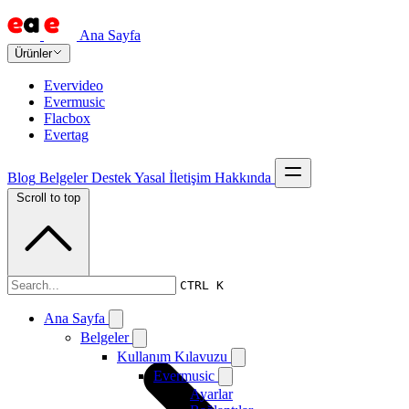
Ana Sayfa
Ürünler
Evervideo
Evermusic
Flacbox
Evertag
Blog
Belgeler
Destek
Yasal
İletişim
Hakkında
Scroll to top
Belgeler
CTRL K
Ana Sayfa
Belgeler
Kullanım Kılavuzu
Evermusic
Ayarlar