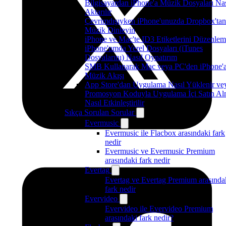
Bilgisayardan iPhone'a Müzik Dosyaları Nas
Aktarılır
Çevrimdışıyken iPhone'unuzda Dropbox'tan
Müzik Dinleyin
iPhone ve Mac'te ID3 Etiketlerini Düzenle
iPhone'umda Yerel Dosyaları (iTunes
Dosyalarını) Nasıl Oynatırım
SMB Kullanarak Mac veya PC'den iPhone'
Müzik Akışı
App Store'dan Uygulama Nasıl Yüklenir ve
Promosyon Koduyla Uygulama İçi Satın A
Nasıl Etkinleştirilir
Sıkça Sorulan Sorular
Evermusic
Evermusic ile Flacbox arasındaki fark
nedir
Evermusic ve Evermusic Premium
arasındaki fark nedir
Evertag
Evertag ve Evertag Premium arasında
fark nedir
Evervideo
Evervideo ile Evervideo Premium
arasındaki fark nedir?