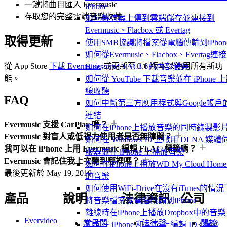
一鍵將曲目匯入 Evermusic
iPhone
存取您的完整雲端音樂收藏
如何將檔案上傳到雲端儲存並連接到
Evermusic、Flacbox 或 Evertag
取得更新
使用SMB協議將檔案從電腦傳輸到iPhon
如何從Evermusic、Flacbox、Evertag連接
從 App Store
下載 Evermusic
或更新至 3.6 版本以使用所有新功
Bluesound VAULT的內部儲存
能。
如何從 YouTube 下載音樂並在 iPhone 
線收聽
FAQ
如何中斷第三方應用程式與Google帳戶
連結
Evermusic 支援 CarPlay 嗎？
如何在iPhone上播放音樂的同時錄製影
Evermusic 對盲人或低視力使用者是否無障礙？
如何在 Windows 10 上啟用 DLNA 媒體
我可以在 iPhone 上用 Evermusic 編輯 FLAC 標籤嗎？
服器並在 iPhone 上播放音樂
Evermusic 會記住我上次聽到哪裡嗎？
如何在iPhone上播放WD My Cloud Hom
最後更新於
May 19, 2019
的音樂
如何使用WiFi-Drive在沒有iTunes的情況
產品
說明
法律資訊
公司
將音樂檔案從電腦傳輸到iPhone
離線時在iPhone上播放Dropbox中的音樂
Evervideo
常見問
法律聲
關於
如何在 iPhone 和 Mac 上編輯 ID3 標籤