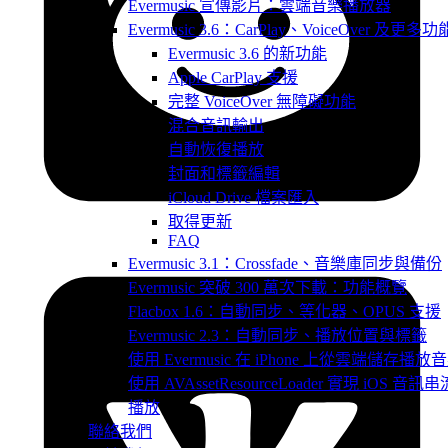
Evermusic 宣傳影片：雲端音樂播放器
Evermusic 3.6：CarPlay、VoiceOver 及更多功
Evermusic 3.6 的新功能
Apple CarPlay 支援
完整 VoiceOver 無障礙功能
混合音訊輸出
自動恢復播放
封面和標籤編輯
iCloud Drive 檔案匯入
取得更新
FAQ
Evermusic 3.1：Crossfade、音樂庫同步與備份
Evermusic 突破 300 萬次下載：功能概覽
Flacbox 1.6：自動同步、等化器、OPUS 支援
Evermusic 2.3：自動同步、播放位置與標籤
使用 Evermusic 在 iPhone 上從雲端儲存播放
使用 AVAssetResourceLoader 實現 iOS 音訊串
播放
聯絡我們