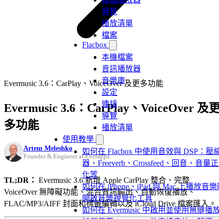
導覽
播放清單
檔案
Flacbox
本機檔案
音訊播放器
音樂庫
Evermusic 3.6：CarPlay、VoiceOver 及更多功能
設定
連接
Evermusic 3.6：CarPlay、VoiceOver 及
導覽
多功能
播放清單
使用教學
Artem Meleshko
如何在 Flacbox 中使用音效與 DSP：壓
Founder & Engineer at Everappz
器、Freeverb、Crossfeed、回音、音量
化等
TL;DR：
Evermusic 3.6 新增 Apple CarPlay 整合、完整
如何在 iPhone、iPad 與 Mac 上播放音
VoiceOver 無障礙功能、混合音訊輸出、自動恢復播放、
開啟音樂視覺化工具
FLAC/MP3/AIFF 封面和標籤編輯以及 iCloud Drive 檔案匯入。
如何在 Evermusic 中啟用並使用無縫播