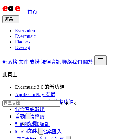
首頁
產品
Evervideo
Evermusic
Flacbox
Evertag
部落格
文件
支援
法律資訊
聯絡我們
關於
此頁上
Evermusic 3.6 的新功能
Apple CarPlay 支援
完整 VoiceOver 無障礙功能
CTRL K
混合音訊輸出
首頁
自動恢復播放
支援
封面和標籤編輯
文件
iCloud Drive 檔案匯入
使用者指南