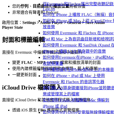
從Evermusic和Flacbox匯出完整收聽記
您的
佇列
、
目前曲目
和
播放位置
將被恢復
Last.fm
非常適合有聲書和 Podcast
如何在 iPhone 上播放 FLAC（無損）音
如何在 iPhone 或 Mac 上從 iCloud Drive
啟用位置：
Settings > Audio Player > General > Save Audio
放音樂
Player State
如何使用 Evermusic 和 Flacbox 在 iPhon
封面和標籤編輯
iPad 和 Mac 上為音訊曲目新增和檢視評
如何使用 Evermusic 和 SanDisk iXpand 
iPhone 上播放 USB 隨身碟中的音樂
直接在 Evermusic 中編輯專輯封面和中繼資料：
如何使用Evermusic在iPhone、iPad和Ma
變更
FLAC
、
MP3
、
AIFF
檔案和播放清單的封面
收聽有聲書
使用內建標籤編輯器編輯歌曲標題、藝人和專輯
如何播放儲存在iPhone或Mac上的本機
一鍵更新封面
如何在 iPhone、iPad 或 Mac 上使用
Evermusic 和 Flacbox 的音訊等化器
iCloud Drive 檔案匯入
如何將USB隨身碟連接到iPhone並聆聽
樂或管理其上的檔案
直接從 iCloud Drive 和其他應用程式匯入音樂檔案：
如何使用 Finder 將檔案從 Mac 傳輸到
iPhone 或 iPad
透過 iOS 原生
Files
應用程式瀏覽檔案
如何使用WiFi-Drive從電腦無線傳輸檔