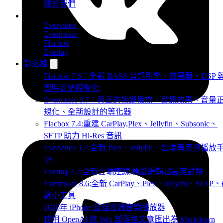
關於我們
產品
Evervideo
Evermusic
Flacbox
Evertag
部落格
Flacbox 7.6：全新 BASS 音訊引擎、效果器、DSP 
即時音樂視覺化
Evermusic 8.7：真正的無縫播放、音訊效果、音量
規化、全新設計的等化器
Flacbox 7.4:重建 CarPlay,Plex、Jellyfin、Subsonic、
SFTP 助力 Hi-Res 音訊
Evervideo 1.7:全新 Plex、Jellyfin、雲端串流與播放
勢
Evertag 4.2:全新雲端連線,標籤編輯器設定詳解
Evermusic 8.6:全新 CarPlay、Plex、Jellyfin、SFTP
詞小工具
2026年 iPhone 最佳雲端音樂播放器
使用 OpenAI 將 Wix 部落格文章匯出為 Markdown