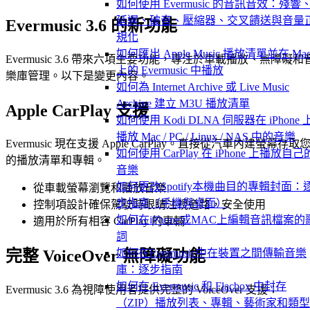
如何使用 Evermusic 的音訊音效：殘響
延遲、破音、壓縮器、交叉饋送與音量
Evermusic 3.6 的新功能
規化
如何匯出 Apple Music 播放清單並在 Ma
Evermusic 3.6 帶來六項主要功能，專注於車載播放、無障礙和
上的 Evermusic 中播放
樂庫管理。以下是變更內容。
如何為 Internet Archive 或 Live Music
Archive 建立 M3U 播放清單
Apple CarPlay 支援
如何使用 Kodi DLNA 伺服器在 iPhone 
播放 Mac / PC / Linux / NAS 中的音樂
Evermusic 現在支援 Apple CarPlay。直接從汽車內建螢幕存取
如何使用 CarPlay 在 iPhone 上播放自己
的播放清單和專輯。
音樂
如何更改Spotify本機曲目的專輯封面：
從車載螢幕瀏覽和播放音樂
步指南（手機與桌面）
控制項設計確保駕駛時眼睛注視道路，安全使用
如何在iPhone或MAC上編輯音訊檔案的
適用於所有相容 CarPlay 的車輛
詞
如何在Evermusic中在裝置之間傳輸音樂
完整 VoiceOver 無障礙功能
庫：逐步指南
如何在 Evermusic 和 Flacbox 中封存
Evermusic 3.6 為視障使用者提供完整的 VoiceOver 支援：
（ZIP）播放列表、專輯、藝術家和類