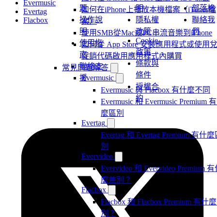
Evermusic
題
明
部落格
如何在iPhone上播放本機檔案（iTunes檔
Evertag
操作說
隱私權
聯絡我
Flacbox
案）
明
政策
們
使用SMB從Mac或PC串流音樂到iPhone
Cookie
使用指
如何從 App Store 安裝應用程式或使用
政策
南
促銷代碼啟用應用程式內購買
條款與
聯絡支
常見問題解答
條件
援
Evermusic
授權合
Evermusic 與 Flacbox 有什麼不同
約
Evermusic 和 Evermusic Premium 
麼區別
Evertag
Evertag 和 Evertag Premium 有什
別
Evervideo
Evervideo 和 Evervideo Premium 
麼差別？
Flacbox
Flacbox 和 Flacbox Premium 有什
別？