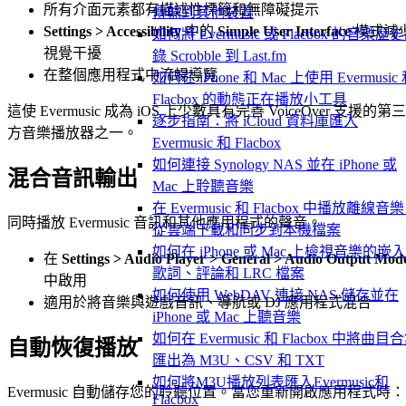
所有介面元素都有描述性標籤和無障礙提示
傳輸到其他裝置
Settings > Accessibility
中的
Simple User Interface
模式減
如何將 Evermusic 或 Flacbox 的音樂歷
視覺干擾
錄 Scrobble 到 Last.fm
在整個應用程式中流暢導覽
如何在 iPhone 和 Mac 上使用 Evermusic
Flacbox 的動態正在播放小工具
這使 Evermusic 成為 iOS 上少數具有完善 VoiceOver 支援的第三
逐步指南：將 iCloud 資料庫匯入
方音樂播放器之一。
Evermusic 和 Flacbox
如何連接 Synology NAS 並在 iPhone 或
混合音訊輸出
Mac 上聆聽音樂
在 Evermusic 和 Flacbox 中播放離線音
同時播放 Evermusic 音訊和其他應用程式的聲音。
從雲端下載和同步到本機檔案
如何在 iPhone 或 Mac 上檢視音樂的嵌
在
Settings > Audio Player > General > Audio Output Mod
歌詞、評論和 LRC 檔案
中啟用
如何使用 WebDAV 連接 NAS 儲存並在
適用於將音樂與遊戲音訊、導航或 DJ 應用程式混合
iPhone 或 Mac 上聽音樂
如何在 Evermusic 和 Flacbox 中將曲目
自動恢復播放
匯出為 M3U、CSV 和 TXT
如何將M3U播放列表匯入Evermusic和
Evermusic 自動儲存您的聆聽位置。當您重新開啟應用程式時：
Flacbox