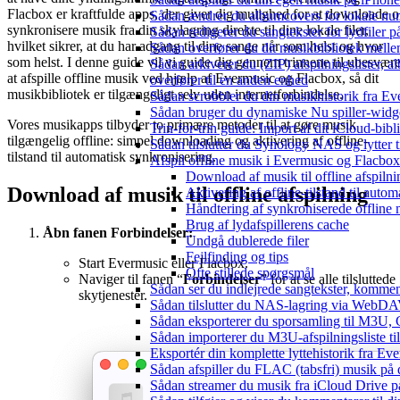
Flacbox er kraftfulde apps, der giver dig mulighed for at downloade 
Sådan ændrer du albumcovers for lokale numr
synkronisere musik fra din skylagring direkte til dine lokale filer,
Sådan redigerer du sangtekster for lydfiler
hvilket sikrer, at du har adgang til dine sange når som helst og hvor
Sådan overfører du dit musikbibliotek mellem
som helst. I denne guide vil vi guide dig gennem trinnene til ubesvære
Sådan arkiverer du (ZIP) afspilningslister,
at afspille offline musik ved hjælp af Evermusic og Flacbox, så dit
overfører til en anden enhed
musikbibliotek er tilgængeligt selv uden internetforbindelse.
Sådan scrobbler du din musikhistorik fra Eve
Sådan bruger du dynamiske Nu spiller-widg
Vores musikapps tilbyder to primære metoder til at gøre musik
Trin-for-trin guide: Import af dit iCloud-bib
tilgængelig offline: simpel downloading og aktivering af offline-
Sådan tilslutter du Synology NAS og lytter t
tilstand til automatisk synkronisering.
Afspil offline musik i Evermusic og Flacbox:
Download af musik til offline afspilni
Download af musik til offline afspilning
Aktivering af offline-tilstand til auto
Håndtering af synkroniserede offline
Brug af lydafspillerens cache
Åbn fanen Forbindelser:
Undgå dublerede filer
Fejlfinding og tips
Start Evermusic eller Flacbox.
Ofte stillede spørgsmål
Naviger til fanen “
Forbindelser
” for at se alle tilsluttede
Sådan ser du indlejrede sangtekster, kommen
skytjenester.
Sådan tilslutter du NAS-lagring via WebDAV 
Sådan eksporterer du sporsamling til M3U
Sådan importerer du M3U-afspilningsliste t
Eksportér din komplette lyttehistorik fra Ev
Sådan afspiller du FLAC (tabsfri) musik på 
Sådan streamer du musik fra iCloud Drive p