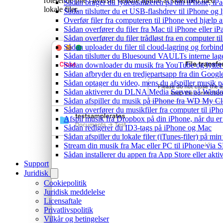
roterende pile i øverste venstre hjørne af skærmen med
Sådan bruger du lydequalizeren på din iPhone, i
lokale filer.
Sådan tilslutter du et USB-flashdrev til iPhone og ly
Overfør filer fra computeren til iPhone ved hjælp
Sådan overfører du filer fra Mac til iPhone eller i
Sådan overfører du filer trådløst fra en computer 
Sådan uploader du filer til cloud-lagring og forbin
Sådan tilslutter du Bluesound VAULTs interne lag
Sådan downloader du musik fra YouTube og lytter t
Sådan afbryder du en tredjepartsapp fra din Googl
Sådan optager du video, mens du afspiller musik 
Sådan aktiverer du DLNA Media Server på Window
Sådan afspiller du musik på iPhone fra WD My 
Sådan overfører du musikfiler fra computer til i
Afspil musik fra Dropbox på din iPhone, når du er 
Sådan redigerer du ID3-tags på iPhone og Mac
Sådan afspiller du lokale filer (iTunes-filer) på mi
Stream din musik fra Mac eller PC til iPhone via
Sådan installerer du appen fra App Store eller akt
Support
Juridisk
Cookiepolitik
Juridisk meddelelse
Licensaftale
Privatlivspolitik
Vilkår og betingelser