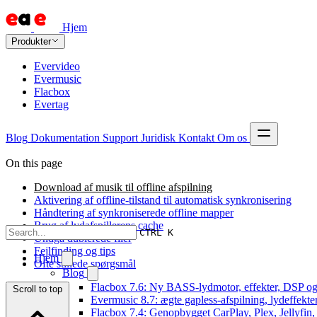
Hjem
Produkter
Evervideo
Evermusic
Flacbox
Evertag
Blog
Dokumentation
Support
Juridisk
Kontakt
Om os
On this page
Download af musik til offline afspilning
Aktivering af offline-tilstand til automatisk synkronisering
Håndtering af synkroniserede offline mapper
Brug af lydafspillerens cache
CTRL K
Undgå dublerede filer
Fejlfinding og tips
Hjem
Ofte stillede spørgsmål
Blog
Flacbox 7.6: Ny BASS-lydmotor, effekter, DSP og 
Scroll to top
Evermusic 8.7: ægte gapless-afspilning, lydeffekte
Flacbox 7.4: Genopbygget CarPlay, Plex, Jellyfin,