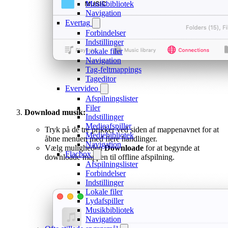
Musikbibliotek
Navigation
Evertag
Forbindelser
Indstillinger
Lokale filer
Navigation
Tag-feltmappings
Tageditor
Evervideo
Afspilningslister
Filer
Download musik:
Indstillinger
Medieafspiller
Tryk på de tre prikker ved siden af mappenavnet for at
Mediebibliotek
åbne menuen med flere handlinger.
Navigation
Vælg muligheden
Downloade
for at begynde at
Flacbox
downloade mappen til offline afspilning.
Afspilningslister
Forbindelser
Indstillinger
Lokale filer
Lydafspiller
Musikbibliotek
Navigation