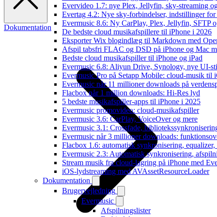
Evervideo 1.7: nye Plex, Jellyfin, sky-streaming og
Evertag 4.2: Nye sky-forbindelser, indstillinger for 
Evermusic 8.6: Ny CarPlay, Plex, Jellyfin, SFTP o
Dokumentation
De bedste cloud musikafspillere til iPhone i 2026
Eksporter Wix blogindlæg til Markdown med Op
Afspil tabsfri FLAC og DSD på iPhone og Mac m
Bedste cloud musikafspiller til iPhone og iPad
Evermusic 6.8: Aliyun Drive, Synology, nye UI-sti
Evermusic Pro på Setapp Mobile: cloud-musik til 
Evermusic når 11 millioner downloads på verdens
Flacbox når 1 million downloads: Hi-Res lyd
5 bedste musikafspiller-apps til iPhone i 2025
Evermusic promovideo: cloud-musikafspiller
Evermusic 3.6: CarPlay, VoiceOver og mere
Evermusic 3.1: Crossfade, bibliotekssynkroniseri
Evermusic når 3 millioner downloads: funktionsov
Flacbox 1.6: automatisk synkronisering, equalizer
Evermusic 2.3: Automatisk synkronisering, afspiln
Stream musik fra cloud-lagring på iPhone med Ev
iOS-lydstreaming med AVAssetResourceLoader
Dokumentation
Brugervejledning
Evermusic
Afspilningslister