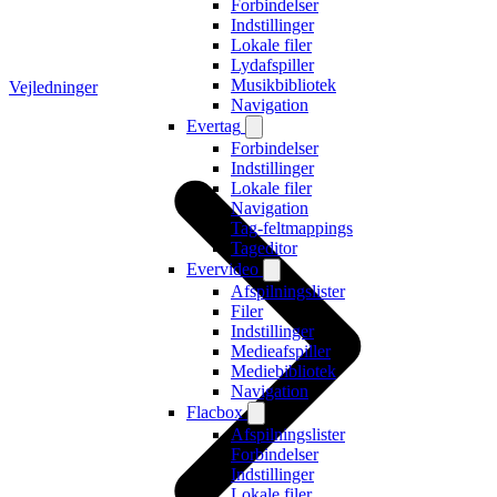
Forbindelser
Indstillinger
Lokale filer
Lydafspiller
Musikbibliotek
Vejledninger
Navigation
Evertag
Forbindelser
Indstillinger
Lokale filer
Navigation
Tag-feltmappings
Tageditor
Evervideo
Afspilningslister
Filer
Indstillinger
Medieafspiller
Mediebibliotek
Navigation
Flacbox
Afspilningslister
Forbindelser
Indstillinger
Lokale filer