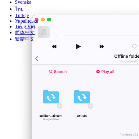
Svenska
ไทย
Türkçe
Українська
Tiếng Việt
简体中文
繁體中文