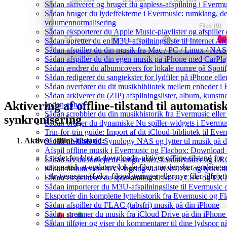
Sådan aktiverer og bruger du gapless-afspilning i Evermu
Sådan bruger du lydeffekterne i Evermusic: rumklang, de
volumennormalisering
Sådan eksporterer du Apple Music-playlister og afspille
Sådan opretter du en M3U-afspilningsliste til Internet Ar
Sådan afspiller du din musik fra Mac / PC / Linux / 
Sådan afspiller du din egen musik på iPhone med CarPla
Sådan ændrer du albumcovers for lokale numre på Spotify
Sådan redigerer du sangtekster for lydfiler på iPhone el
Sådan overfører du dit musikbibliotek mellem enheder i E
Sådan arkiverer du (ZIP) afspilningslister, album, kunstn
Aktivering af offline-tilstand til automatis
anden enhed
Sådan scrobbler du din musikhistorik fra Evermusic eller 
synkronisering
Sådan bruger du dynamiske Nu spiller-widgets i Evermu
Trin-for-trin guide: Import af dit iCloud-bibliotek til Ev
Aktiver offline-tilstand:
Sådan tilslutter du Synology NAS og lytter til musik på 
Afspil offline musik i Evermusic og Flacbox: Download og
I stedet for blot at downloade, aktiver offline-tilstand for
Sådan ser du indlejrede sangtekster, kommentarer og LRC-
automatisk at opdatere lokale filer, når der sker ændringe
Sådan tilslutter du NAS-lagring via WebDAV og lytter ti
i skytjenesten (f.eks. filopdateringer eller nye filer tilføjet)
Sådan eksporterer du sporsamling til M3U, CSV og TXT
Sådan importerer du M3U-afspilningsliste til Evermusic
Eksportér din komplette lyttehistorik fra Evermusic og Fl
Sådan afspiller du FLAC (tabsfri) musik på din iPhone
Sådan streamer du musik fra iCloud Drive på din iPhone
Sådan tilføjer og viser du kommentarer til dine lydspo