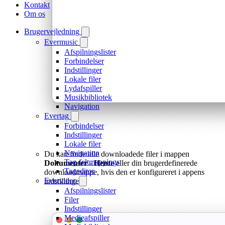
Kontakt
Om os
Brugervejledning
Evermusic
Afspilningslister
Forbindelser
Indstillinger
Lokale filer
Lydafspiller
Musikbibliotek
Navigation
Evertag
Forbindelser
Indstillinger
Lokale filer
Navigation
Du kan finde alle downloadede filer i mappen
Tag-feltmappings
Dokumenter
-
Hente
eller din brugerdefinerede
Tageditor
downloadmappe, hvis den er konfigureret i appens
Evervideo
indstillinger.
Afspilningslister
Filer
Indstillinger
Medieafspiller