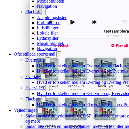
Mediebibliotek
Navigation
Flacbox
Afspilningslister
Forbindelser
Indstillinger
Lokale filer
Lydafspiller
Musikbibliotek
Navigation
Ofte stillede spørgsmål
Evermusic
Hvad er forskellen mellem Evermusic og Flacbox
Hvad er forskellen mellem Evermusic og Evermu
Evertag
Hvad er forskellen mellem Evertag og Evertag Pr
Evervideo
Hvad er forskellen mellem Evervideo og Evervid
Flacbox
Hvad er forskellen mellem Flacbox og Flacbox P
Vejledninger
Sådan bruger du lydeffekter og DSP i Flacbox: Compres
og mere
Sådan tænder du en musikvisualizer, mens du afspiller 