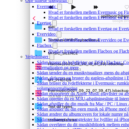
Ofte stillede spørgsmål
Evermusic
Hvad er forskellen mellem Evermusic og Fl
Hvad er forskellen mellem Evermusic og E
Evertag
Hvad er forskellen mellem Evertag og Ever
Evervideo
Hvad er forskellen mellem Evervideo og E
Flacbox
Hvad er forskellen mellem Flacbox og Fla
Vejledninger
Sådan bruger du lydeffekter og DSP i Flacbox: C
Normalization og mere
Sådan tænder du en musikvisualizer, mens du afsp
Sådan aktiverer og bruger du gapless-afspilning i
Sådan bruger du lydeffekterne i Evermusic: rumkla
volumennormalisering
Sådan eksporterer du Apple Music-playlister og af
Sådan opretter du en M3U-afspilningsliste til Inte
Sådan afspiller du din musik fra Mac / PC / Li
Sådan afspiller du din egen musik på iPhone med 
Sådan ændrer du albumcovers for lokale numre på S
Sådan redigerer du sangtekster for lydfiler på iPh
Sådan overfører du dit musikbibliotek mellem enhed