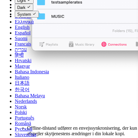
Light
Čeština
Dark
Dansk
System
Deutsch
Ελληνικά
English
Español
Suomi
Français
עברית
हिन्दी
Hrvatski
Magyar
Bahasa Indonesia
Italiano
日本語
한국어
Bahasa Melayu
Nederlands
Norsk
Polski
Português
Română
Offline-tilstand udfører en envejssynkronisering, der kun
Русский
afspejler skytjenestens ændringer i din lokale kopi.
Slovenčina