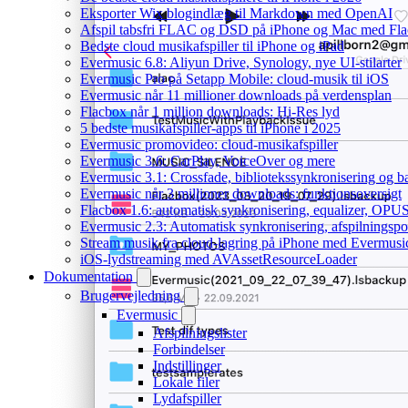
Eksporter Wix blogindlæg til Markdown med OpenAI
Afspil tabsfri FLAC og DSD på iPhone og Mac med Fl
Bedste cloud musikafspiller til iPhone og iPad
Evermusic 6.8: Aliyun Drive, Synology, nye UI-stilarter
Evermusic Pro på Setapp Mobile: cloud-musik til iOS
Evermusic når 11 millioner downloads på verdensplan
Flacbox når 1 million downloads: Hi-Res lyd
5 bedste musikafspiller-apps til iPhone i 2025
Evermusic promovideo: cloud-musikafspiller
Evermusic 3.6: CarPlay, VoiceOver og mere
Evermusic 3.1: Crossfade, bibliotekssynkronisering og 
Evermusic når 3 millioner downloads: funktionsoversigt
Flacbox 1.6: automatisk synkronisering, equalizer, OPUS
Evermusic 2.3: Automatisk synkronisering, afspilningspos
Stream musik fra cloud-lagring på iPhone med Evermusi
iOS-lydstreaming med AVAssetResourceLoader
Dokumentation
Brugervejledning
Evermusic
Afspilningslister
Forbindelser
Indstillinger
Lokale filer
Lydafspiller