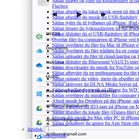
Sådan tilføjer og viser du kommentarer til
Flacbox
Sådan afspiller du lokal musik gemt på din 
Sådan afspiller du musik fra USB-flashdre
Sådan lytter du til lydbøger på iPhone, iP
Sådan bruger du lydequalizeren på din iPh
Sådan tilslutter du et USB-flashdrev til iPhone
Overfør filer fra computeren til iPhone ved
Sådan overfører du filer fra Mac til iPhone 
Sådan overfører du filer trådløst fra en com
Sådan uploader du filer til cloud-lagring og
Sådan tilslutter du Bluesound VAULTs inter
Sådan downloader du musik fra YouTube og ly
Sådan afbryder du en tredjepartsapp fra din
Sådan optager du video, mens du afspiller 
Sådan aktiverer du DLNA Media Server på W
Sådan afspiller du musik på iPhone fra 
Sådan overfører du musikfiler fra computer
Afspil musik fra Dropbox på din iPhone, når
Sådan redigerer du ID3-tags på iPhone og 
Sådan afspiller du lokale filer (iTunes-filer)
Stream din musik fra Mac eller PC til iPho
Sådan installerer du appen fra App Store el
Juridisk
Cookiepolitik