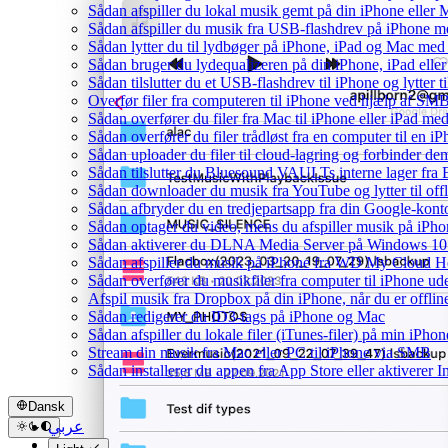
Sådan afspiller du lokal musik gemt på din iPhone eller 
Sådan afspiller du musik fra USB-flashdrev på iPhone 
Sådan lytter du til lydbøger på iPhone, iPad og Mac me
Sådan bruger du lydequalizeren på din iPhone, iPad el
Sådan tilslutter du et USB-flashdrev til iPhone og lytter ti
Overfør filer fra computeren til iPhone ved hjælp af SM
Sådan overfører du filer fra Mac til iPhone eller iPad me
Sådan overfører du filer trådløst fra en computer til en
Sådan uploader du filer til cloud-lagring og forbinder de
Sådan tilslutter du Bluesound VAULTs interne lager fra
Sådan downloader du musik fra YouTube og lytter til off
Sådan afbryder du en tredjepartsapp fra din Google-kont
Sådan optager du video, mens du afspiller musik på iPho
Sådan aktiverer du DLNA Media Server på Windows 10 o
Sådan afspiller du musik på iPhone fra WD My Cloud 
Sådan overfører du musikfiler fra computer til iPhone 
Afspil musik fra Dropbox på din iPhone, når du er offlin
Sådan redigerer du ID3-tags på iPhone og Mac
Sådan afspiller du lokale filer (iTunes-filer) på min iPhon
Stream din musik fra Mac eller PC til iPhone via SMB
Sådan installerer du appen fra App Store eller aktiverer
Dansk
عربي
Català