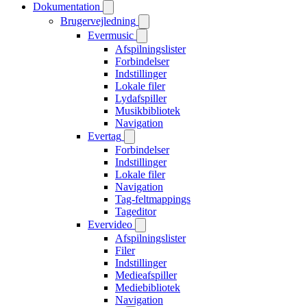
Dokumentation
Brugervejledning
Evermusic
Afspilningslister
Forbindelser
Indstillinger
Lokale filer
Lydafspiller
Musikbibliotek
Navigation
Evertag
Forbindelser
Indstillinger
Lokale filer
Navigation
Tag-feltmappings
Tageditor
Evervideo
Afspilningslister
Filer
Indstillinger
Medieafspiller
Mediebibliotek
Navigation