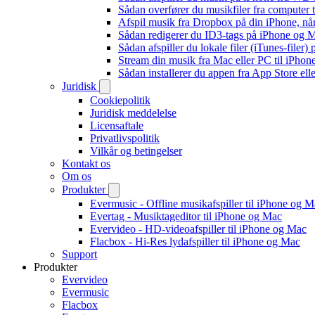
Sådan overfører du musikfiler fra computer
Afspil musik fra Dropbox på din iPhone, når
Sådan redigerer du ID3-tags på iPhone og 
Sådan afspiller du lokale filer (iTunes-filer)
Stream din musik fra Mac eller PC til iPho
Sådan installerer du appen fra App Store el
Juridisk
Cookiepolitik
Juridisk meddelelse
Licensaftale
Privatlivspolitik
Vilkår og betingelser
Kontakt os
Om os
Produkter
Evermusic - Offline musikafspiller til iPhone og 
Evertag - Musiktageditor til iPhone og Mac
Evervideo - HD-videoafspiller til iPhone og Mac
Flacbox - Hi-Res lydafspiller til iPhone og Mac
Support
Produkter
Evervideo
Evermusic
Flacbox