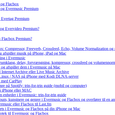
 og Flacbox
c og Evermusic Premium
g Evertag Premium
o og Evervideo Premium?
og Flacbox Premium?
box: Compressor, Freeverb, Crossfeed, Echo, Volume Normalization og
u afspiller musik på iPhone, iPad og Mac
ning i Evermusic
 rumklang, delay, forvrængning, kompressor, crossfeed og volumennorm
r og afspiller dem i Evermusic på Mac
l Internet Archive eller Live Music Archive
 / Linux / NAS på iPhone med Kodi DLNA-server
e med CarPlay
e på Spotify: trin-for-trin guide (mobil og computer)
 på iPhone eller MAC
 enheder i Evermusic: trin-for-trin guide
album, kunstnere og genrer i Evermusic og Flacbox og overfører til en 
rmusic eller Flacbox til Last.fm
ets i Evermusic og Flacbox på din iPhone og Mac
liotek til Evermusic og Flacbox