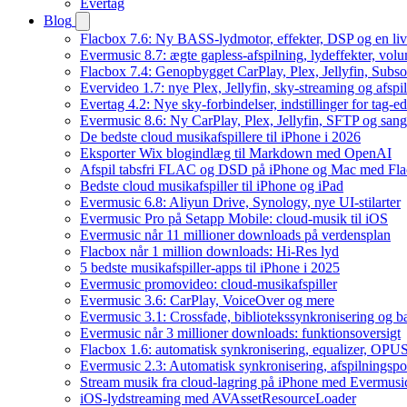
Evertag
Blog
Flacbox 7.6: Ny BASS-lydmotor, effekter, DSP og en liv
Evermusic 8.7: ægte gapless-afspilning, lydeffekter, vol
Flacbox 7.4: Genopbygget CarPlay, Plex, Jellyfin, Subso
Evervideo 1.7: nye Plex, Jellyfin, sky-streaming og afspi
Evertag 4.2: Nye sky-forbindelser, indstillinger for tag-edi
Evermusic 8.6: Ny CarPlay, Plex, Jellyfin, SFTP og sang
De bedste cloud musikafspillere til iPhone i 2026
Eksporter Wix blogindlæg til Markdown med OpenAI
Afspil tabsfri FLAC og DSD på iPhone og Mac med Fl
Bedste cloud musikafspiller til iPhone og iPad
Evermusic 6.8: Aliyun Drive, Synology, nye UI-stilarter
Evermusic Pro på Setapp Mobile: cloud-musik til iOS
Evermusic når 11 millioner downloads på verdensplan
Flacbox når 1 million downloads: Hi-Res lyd
5 bedste musikafspiller-apps til iPhone i 2025
Evermusic promovideo: cloud-musikafspiller
Evermusic 3.6: CarPlay, VoiceOver og mere
Evermusic 3.1: Crossfade, bibliotekssynkronisering og 
Evermusic når 3 millioner downloads: funktionsoversigt
Flacbox 1.6: automatisk synkronisering, equalizer, OPUS
Evermusic 2.3: Automatisk synkronisering, afspilningspos
Stream musik fra cloud-lagring på iPhone med Evermusi
iOS-lydstreaming med AVAssetResourceLoader