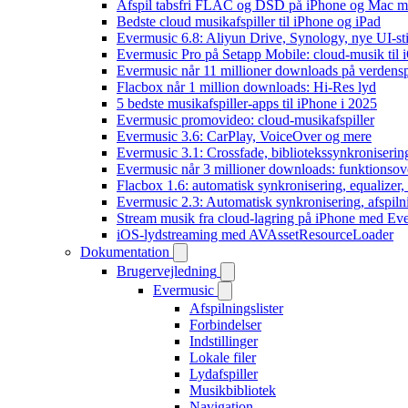
Afspil tabsfri FLAC og DSD på iPhone og Mac m
Bedste cloud musikafspiller til iPhone og iPad
Evermusic 6.8: Aliyun Drive, Synology, nye UI-sti
Evermusic Pro på Setapp Mobile: cloud-musik til 
Evermusic når 11 millioner downloads på verdens
Flacbox når 1 million downloads: Hi-Res lyd
5 bedste musikafspiller-apps til iPhone i 2025
Evermusic promovideo: cloud-musikafspiller
Evermusic 3.6: CarPlay, VoiceOver og mere
Evermusic 3.1: Crossfade, bibliotekssynkroniseri
Evermusic når 3 millioner downloads: funktionsov
Flacbox 1.6: automatisk synkronisering, equalizer
Evermusic 2.3: Automatisk synkronisering, afspiln
Stream musik fra cloud-lagring på iPhone med Ev
iOS-lydstreaming med AVAssetResourceLoader
Dokumentation
Brugervejledning
Evermusic
Afspilningslister
Forbindelser
Indstillinger
Lokale filer
Lydafspiller
Musikbibliotek
Navigation