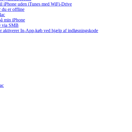
 til iPhone uden iTunes med WiFi-Drive
 du er offline
Mac
 på min iPhone
ne via SMB
ler aktiverer In-App-køb ved hjælp af indløsningskode
Mac