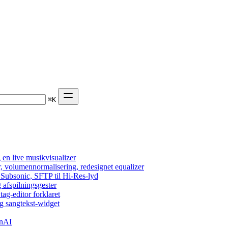
⌘
K
en live musikvisualizer
r, volumennormalisering, redesignet equalizer
 Subsonic, SFTP til Hi-Res-lyd
 afspilningsgester
tag-editor forklaret
g sangtekst-widget
enAI