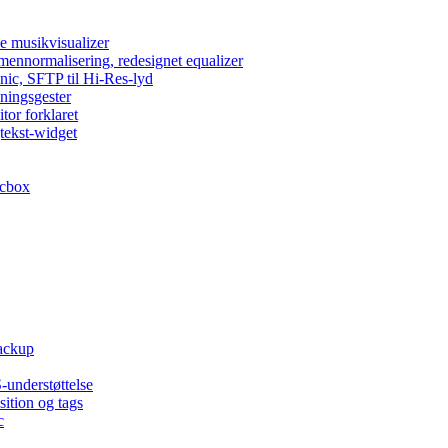
e musikvisualizer
umennormalisering, redesignet equalizer
nic, SFTP til Hi-Res-lyd
lningsgester
tor forklaret
tekst-widget
acbox
backup
-understøttelse
ition og tags
c