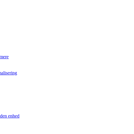
 mere
alisering
anden enhed