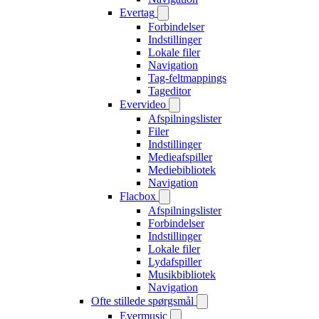
Evertag
Forbindelser
Indstillinger
Lokale filer
Navigation
Tag-feltmappings
Tageditor
Evervideo
Afspilningslister
Filer
Indstillinger
Medieafspiller
Mediebibliotek
Navigation
Flacbox
Afspilningslister
Forbindelser
Indstillinger
Lokale filer
Lydafspiller
Musikbibliotek
Navigation
Ofte stillede spørgsmål
Evermusic