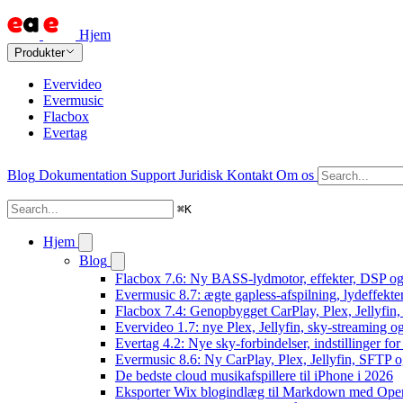
Hjem
Produkter
Evervideo
Evermusic
Flacbox
Evertag
Blog
Dokumentation
Support
Juridisk
Kontakt
Om os
⌘
K
Hjem
Blog
Flacbox 7.6: Ny BASS-lydmotor, effekter, DSP og 
Evermusic 8.7: ægte gapless-afspilning, lydeffekte
Flacbox 7.4: Genopbygget CarPlay, Plex, Jellyfin,
Evervideo 1.7: nye Plex, Jellyfin, sky-streaming og
Evertag 4.2: Nye sky-forbindelser, indstillinger for 
Evermusic 8.6: Ny CarPlay, Plex, Jellyfin, SFTP o
De bedste cloud musikafspillere til iPhone i 2026
Eksporter Wix blogindlæg til Markdown med Op