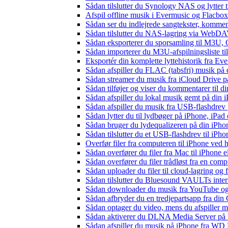
Sådan tilslutter du Synology NAS og lytter t
Afspil offline musik i Evermusic og Flacbox:
Sådan ser du indlejrede sangtekster, kommen
Sådan tilslutter du NAS-lagring via WebDAV 
Sådan eksporterer du sporsamling til M3U
Sådan importerer du M3U-afspilningsliste t
Eksportér din komplette lyttehistorik fra Ev
Sådan afspiller du FLAC (tabsfri) musik på 
Sådan streamer du musik fra iCloud Drive p
Sådan tilføjer og viser du kommentarer til
Sådan afspiller du lokal musik gemt på din 
Sådan afspiller du musik fra USB-flashdre
Sådan lytter du til lydbøger på iPhone, iP
Sådan bruger du lydequalizeren på din iPh
Sådan tilslutter du et USB-flashdrev til iPhone
Overfør filer fra computeren til iPhone ved
Sådan overfører du filer fra Mac til iPhone 
Sådan overfører du filer trådløst fra en com
Sådan uploader du filer til cloud-lagring og
Sådan tilslutter du Bluesound VAULTs inter
Sådan downloader du musik fra YouTube og ly
Sådan afbryder du en tredjepartsapp fra din
Sådan optager du video, mens du afspiller 
Sådan aktiverer du DLNA Media Server på W
Sådan afspiller du musik på iPhone fra 