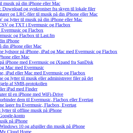
il musik på din iPhone eller Mac
 Download og synkroniser fra skyen til lokale filer
tarer og LRC-filer til musik på din iPhone eller Mac
og lytter til musik på din iPhone eller Mac
, CSV og TXT i Evermusic og Flacbox
il Evermusic og Flacbox
ermusic og Flacbox til Last.fm
din iPhone
å din iPhone eller Mac
 dine lydspor på iPhone, iPad og Mac med Evermusic og Flacbox
iPhone eller Mac
v på iPhone med Evermusic og iXpand fra SanDisk
ad og Mac med Evermusic
one, iPad eller Mac med Evermusic og Flacbox
 og lytter til musik eller administrerer filer på det
 hjælp af SMB-protokollen
eller iPad med Finder
puter til en iPhone med WiFi-Drive
 forbinder dem til Evermusic, Flacbox eller Evertag
ne lager fra Evermusic, Flacbox, Evertag
tter til offline musik på iPhone
 Google-konto
musik på iPhone
indows 10 og afspiller din musik på iPhone
WD My Cloud Home