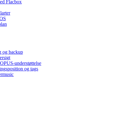
ed Flacbox
larter
iOS
plan
ng og backup
ersigt
, OPUS-understøttelse
ingsposition og tags
ermusic