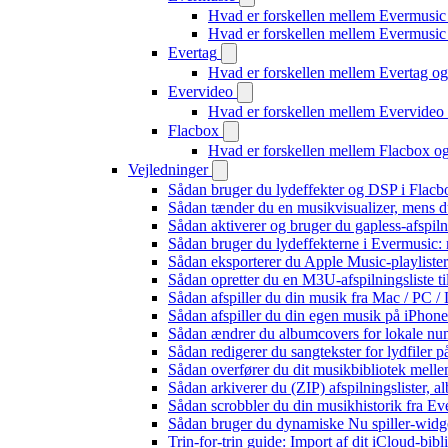
Hvad er forskellen mellem Evermusic
Hvad er forskellen mellem Evermusi
Evertag
Hvad er forskellen mellem Evertag o
Evervideo
Hvad er forskellen mellem Evervide
Flacbox
Hvad er forskellen mellem Flacbox 
Vejledninger
Sådan bruger du lydeffekter og DSP i Flac
Sådan tænder du en musikvisualizer, mens d
Sådan aktiverer og bruger du gapless-afspil
Sådan bruger du lydeffekterne i Evermusic:
Sådan eksporterer du Apple Music-playliste
Sådan opretter du en M3U-afspilningsliste ti
Sådan afspiller du din musik fra Mac / PC
Sådan afspiller du din egen musik på iPhon
Sådan ændrer du albumcovers for lokale numr
Sådan redigerer du sangtekster for lydfiler
Sådan overfører du dit musikbibliotek mellem
Sådan arkiverer du (ZIP) afspilningslister, 
Sådan scrobbler du din musikhistorik fra Eve
Sådan bruger du dynamiske Nu spiller-widg
Trin-for-trin guide: Import af dit iCloud-bib