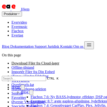
Hjem
Produkter
Evervideo
Evermusic
Flacbox
Evertag
Blog
Dokumentation
Support
Juridisk
Kontakt
Om os
On this page
Download Filer fra Cloud-lager
Offline-tilstand
Importér Filer fra Din Enhed
iTunes / Finder Fildeling
CTRL K
Wi-Fi Drive
Overførsels-kø
Hjem
Hurtig Adgang-sektion
Blog
Seneste
Flacbox 7.6: Ny BASS-lydmotor, effekter, DSP og 
Favoritter
Evermusic 8.7: ægte gapless-afspilning, lydeffekte
Øverste Værktøjslinje
Flacbox 7.4: Genopbygget CarPlay, Plex, Jellyfin,
Specielle Mapper