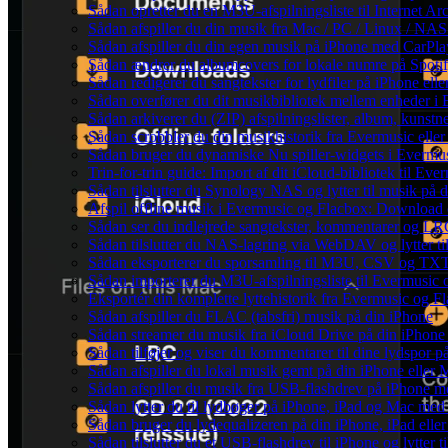
Sådan opretter du en M3U-afspilningsliste til Internet Ar
Sådan afspiller du din musik fra Mac / PC / Linux / 
Sådan afspiller du din egen musik på iPhone med CarPla
Sådan ændrer du albumcovers for lokale numre på Spotify
Sådan redigerer du sangtekster for lydfiler på iPhone el
Sådan overfører du dit musikbibliotek mellem enheder i E
Sådan arkiverer du (ZIP) afspilningslister, album, kunst
Sådan scrobbler du din musikhistorik fra Evermusic eller 
Sådan bruger du dynamiske Nu spiller-widgets i Evermu
Trin-for-trin guide: Import af dit iCloud-bibliotek til Ev
Sådan tilslutter du Synology NAS og lytter til musik på 
Afspil offline musik i Evermusic og Flacbox: Download og
Sådan ser du indlejrede sangtekster, kommentarer og LRC-
Sådan tilslutter du NAS-lagring via WebDAV og lytter ti
Sådan eksporterer du sporsamling til M3U, CSV og TXT
Sådan importerer du M3U-afspilningsliste til Evermusic
Eksportér din komplette lyttehistorik fra Evermusic og Fl
Sådan afspiller du FLAC (tabsfri) musik på din iPhone
Sådan streamer du musik fra iCloud Drive på din iPhone
Sådan tilføjer og viser du kommentarer til dine lydspo
Sådan afspiller du lokal musik gemt på din iPhone eller 
Sådan afspiller du musik fra USB-flashdrev på iPhone 
Sådan lytter du til lydbøger på iPhone, iPad og Mac me
Sådan bruger du lydequalizeren på din iPhone, iPad el
Sådan tilslutter du et USB-flashdrev til iPhone og lytter ti