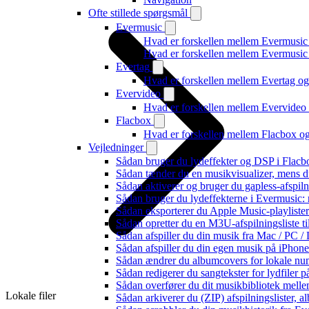
Ofte stillede spørgsmål
Evermusic
Hvad er forskellen mellem Evermusic
Hvad er forskellen mellem Evermusi
Evertag
Hvad er forskellen mellem Evertag o
Evervideo
Hvad er forskellen mellem Evervide
Flacbox
Hvad er forskellen mellem Flacbox 
Vejledninger
Sådan bruger du lydeffekter og DSP i Flac
Sådan tænder du en musikvisualizer, mens d
Sådan aktiverer og bruger du gapless-afspil
Sådan bruger du lydeffekterne i Evermusic:
Sådan eksporterer du Apple Music-playliste
Sådan opretter du en M3U-afspilningsliste ti
Sådan afspiller du din musik fra Mac / PC
Sådan afspiller du din egen musik på iPhon
Sådan ændrer du albumcovers for lokale numr
Sådan redigerer du sangtekster for lydfiler
Sådan overfører du dit musikbibliotek mellem
Lokale filer
Sådan arkiverer du (ZIP) afspilningslister, 