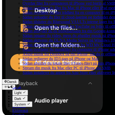
Overfør filer fra computeren til iPhone ved hjælp af SM
Sådan overfører du filer fra Mac til iPhone eller iPad me
Sådan overfører du filer trådløst fra en computer til en
Sådan uploader du filer til cloud-lagring og forbinder de
Sådan tilslutter du Bluesound VAULTs interne lager fra
Sådan downloader du musik fra YouTube og lytter til off
Sådan afbryder du en tredjepartsapp fra din Google-kont
Sådan optager du video, mens du afspiller musik på iPho
Sådan aktiverer du DLNA Media Server på Windows 10 o
Sådan afspiller du musik på iPhone fra WD My Cloud 
Sådan overfører du musikfiler fra computer til iPhone 
Afspil musik fra Dropbox på din iPhone, når du er offlin
Sådan redigerer du ID3-tags på iPhone og Mac
Sådan afspiller du lokale filer (iTunes-filer) på min iPhon
Stream din musik fra Mac eller PC til iPhone via SMB
Sådan installerer du appen fra App Store eller aktiverer
Dansk
عربي
Català
Light
Čeština
Dark
Dansk
System
Deutsch
Ελληνικά