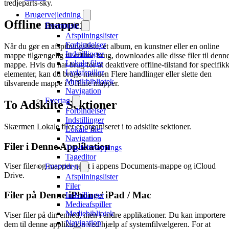
tredjeparts-sky.
Brugervejledning
Offline mapper
Evermusic
Afspilningslister
Forbindelser
Når du gør en afspilningsliste, et album, en kunstner eller en online
Indstillinger
mappe tilgængelig til offline brug, downloades alle disse filer til denn
Lokale filer
mappe. Hvis du har brug for at deaktivere offline-tilstand for specifik
Lydafspiller
elementer, kan du bruge menuen Flere handlinger eller slette den
Musikbibliotek
tilsvarende mappe i Offline mapper.
Navigation
Evertag
To Adskilte Sektioner
Forbindelser
Indstillinger
Skærmen Lokale filer er organiseret i to adskilte sektioner.
Lokale filer
Navigation
Filer i Denne Applikation
Tag-feltmappings
Tageditor
Viser filer og mapper gemt i appens Documents-mappe og iCloud
Evervideo
Drive.
Afspilningslister
Filer
Filer på Denne iPhone / iPad / Mac
Indstillinger
Medieafspiller
Mediebibliotek
Viser filer på din enhed, men i andre applikationer. Du kan importere
Navigation
dem til denne applikation ved hjælp af systemfilvælgeren. For at