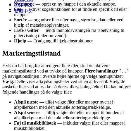
Ny mappe
— opret en ny mappe i den aktuelle mappe.
简体中文
Søg
— aktiver søgefunktionen for at finde en specifik fil eller
繁體中文
mappe.
Sortér
— organiser filer efter navn, størrelse, dato eller ved
hjælp af metadataoplysninger.
Liste / Gitter
— ændr indholdsvisningen fra tabelvisning til
gittervisning (eller omvendt).
Hjælp
— få adgang til hjælpeinstruktioner.
Markeringstilstand
Hvis du har brug for at redigere flere filer, skal du aktivere
markeringstilstand ved at trykke på knappen
Flere handlinger
"…"
på navigationslinjen i øverste højre hjørne og vælge menupunktet
Vælg
. Dette viser afkrydsningsfelter ved siden af hver fil. Vælg de
ønskede filer ved at trykke på deres afkrydsningsfelter. Du kan udføre
følgende handlinger på de valgte filer:
Afspil næste
— tilføj valgte filer eller mapper øverst i
afspillerkøen med den aktuelle sorteringsrækkefølge.
Afspil senere
— tilføj valgte filer eller mapper til bunden af
afspillerkøen med den aktuelle sorteringsrækkefølge.
Føj til musikbibliotek
— inkluder valgte filer eller mapper i
musikbiblioteket.