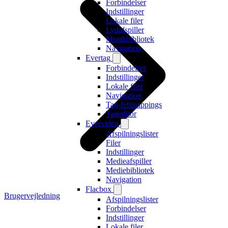
Forbindelser
Indstillinger
Lokale filer
Lydafspiller
Musikbibliotek
Navigation
Evertag
Forbindelser
Indstillinger
Lokale filer
Navigation
Tag-feltmappings
Tageditor
Evervideo
Afspilningslister
Filer
Indstillinger
Medieafspiller
Mediebibliotek
Navigation
Flacbox
Brugervejledning
Afspilningslister
Forbindelser
Indstillinger
Lokale filer