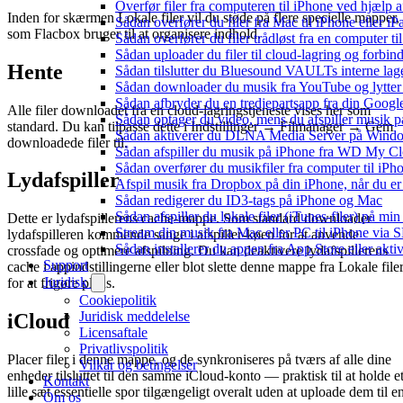
Overfør filer fra computeren til iPhone ved hjælp
Inden for skærmen Lokale filer vil du støde på flere specielle mapper,
Sådan overfører du filer fra Mac til iPhone eller i
som Flacbox bruger til at organisere indhold.
Sådan overfører du filer trådløst fra en computer 
Sådan uploader du filer til cloud-lagring og forbin
Hente
Sådan tilslutter du Bluesound VAULTs interne lag
Sådan downloader du musik fra YouTube og lytter t
Sådan afbryder du en tredjepartsapp fra din Googl
Alle filer downloadet fra en cloud-lagringstjeneste vises her som
Sådan optager du video, mens du afspiller musik 
standard. Du kan tilpasse dette i Indstillinger → Filmanager → Gem
Sådan aktiverer du DLNA Media Server på Window
downloadede filer til.
Sådan afspiller du musik på iPhone fra WD My 
Sådan overfører du musikfiler fra computer til i
Lydafspiller
Afspil musik fra Dropbox på din iPhone, når du er 
Sådan redigerer du ID3-tags på iPhone og Mac
Sådan afspiller du lokale filer (iTunes-filer) på mi
Dette er lydafspillerens cache-mappe. Som standard downloader
Stream din musik fra Mac eller PC til iPhone via
lydafspilleren kommende sange i afspiller-køen for at anvende
Sådan installerer du appen fra App Store eller akt
crossfade og optimere afspilning. Du kan deaktivere lydafspillerens
Support
cache i appindstillingerne eller blot slette denne mappe fra Lokale file
Juridisk
for at frigøre plads.
Cookiepolitik
Juridisk meddelelse
iCloud
Licensaftale
Privatlivspolitik
Placer filer i denne mappe, og de synkroniseres på tværs af alle dine
Vilkår og betingelser
enheder tilsluttet til den samme iCloud-konto — praktisk til at holde e
Kontakt
lille sæt essentielle spor tilgængeligt overalt uden at uploade dem til e
Om os