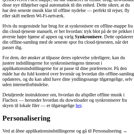
disse nye tilføjelser også automatisk til din enhed. Dette sikrer, at du
har den seneste musik klar til offline nydelse — perfekt til rejser, fly
eller skift mellem Wi-Fi-netværk.
Hvis du nogensinde har brug for at synkronisere en offline-mappe fra
din cloud-tjeneste manuelt, er her hvordan: tryk blot på de tre prikker 
øverste højre hjørne af appen og vælg
Synkronisere
. Dette opdaterer
din offline-samling med de seneste spor fra cloud-tjenesten, når det
passer dig.
For dem, der ønsker at tilpasse deres oplevelse yderligere, kan du
justere indstillingerne for synkroniseringens timeout i
applikationsindstillingerne for at passe til dine præferencer. På den
måde har du fuld kontrol over hvornår og hvordan din offline-samling
opdateres, og du kan altid have dine yndlingssange tilgængelige, selv
uden internetforbindelse.
Detaljerede instruktioner om, hvordan du afspiller offline musik i
Flacbox — herunder hvordan du downloader og synkroniserer fra
skyen til lokale filer — er tilgængelige
her
.
Personalisering
Ved at åbne applikationsindstillingerne og gå til Personalisering →