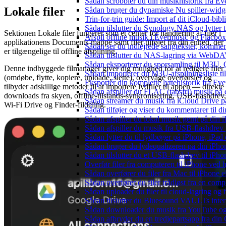
Sådan scrobbler du din musikhistorik fra Eve
Lokale filer
Sådan bruger du dynamiske Nu spiller-widg
Trin-for-trin guide: Import af dit iCloud-bib
Sådan tilslutter du Synology NAS og lytter t
Sektionen Lokale filer fungerer som et center for håndtering af filer i
Afspil offline musik i Evermusic og Flacbox:
applikationens Documents-mappe samt filer tilføjet fra din enhed, der
Sådan ser du indlejrede sangtekster, kommen
er tilgængelige til offline afspilning.
Sådan tilslutter du NAS-lagring via WebDAV 
Sådan eksporterer du sporsamling til M3U
Denne indbyggede filmanager giver dig mulighed for at redigere filer
Sådan importerer du M3U-afspilningsliste t
(omdøbe, flytte, kopiere, uploade, slette), overvåge overførsler og
Eksportér din komplette lyttehistorik fra Ev
tilbyder adskillige metoder til at importere lydfiler til appen — direkte
Sådan afspiller du FLAC (tabsfri) musik på 
downloads fra skyen, offline-tilstands-synkronisering, USB-flashdrev,
Sådan streamer du musik fra iCloud Drive p
Wi-Fi Drive og Finder-fildeling.
Sådan tilføjer og viser du kommentarer til
Sådan afspiller du lokal musik gemt på din 
Sådan afspiller du musik fra USB-flashdre
Sådan lytter du til lydbøger på iPhone, iP
Sådan bruger du lydequalizeren på din iPh
Sådan tilslutter du et USB-flashdrev til iPhone
Overfør filer fra computeren til iPhone ved
Sådan overfører du filer fra Mac til iPhone 
Sådan overfører du filer trådløst fra en com
Sådan uploader du filer til cloud-lagring og
Sådan tilslutter du Bluesound VAULTs inter
Sådan downloader du musik fra YouTube og ly
Sådan afbryder du en tredjepartsapp fra din