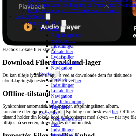
Stream musik fra cloud-lagring på iPhone med Evermusi
iOS-lydstreaming med AVAssetResourceLoader
Dokumentation
Brugervejledning
Evermusic
Afspilningslister
Forbindelser
Indstillinger
Flacbox Lokale filer-skærm
Lokale filer
Lydafspiller
Download Filer fra Cloud-lager
Musikbibliotek
Navigation
Evertag
Du kan tilføje lydfiler til appen ved at downloade dem fra tilsluttede
Forbindelser
cloud-lagringstjenester som beskrevet
her
.
Indstillinger
Lokale filer
Offline-tilstand
Navigation
Tag-feltmappings
Synkroniser automatisk hele mapper, afspilningslister, album,
Tageditor
kunstnere eller genrer til offline afspilning som beskrevet
her
. Offline-
Evervideo
tilstand holder din lokale kopi synkroniseret med skyen — når nye fil
Afspilningslister
tilføjes på serveren, downloades de automatisk.
Filer
Indstillinger
Importér Filer fra Din Enhed
Medieafspiller