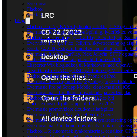
Evermusic
Flacbox
Evertag
Blog
Flacbox 7.6: Ny BASS-lydmotor, effekter, DSP og en liv
Evermusic 8.7: ægte gapless-afspilning, lydeffekter, vol
Flacbox 7.4: Genopbygget CarPlay, Plex, Jellyfin, Subso
Evervideo 1.7: nye Plex, Jellyfin, sky-streaming og afspi
Evertag 4.2: Nye sky-forbindelser, indstillinger for tag-edi
Evermusic 8.6: Ny CarPlay, Plex, Jellyfin, SFTP og sang
De bedste cloud musikafspillere til iPhone i 2026
Eksporter Wix blogindlæg til Markdown med OpenAI
Afspil tabsfri FLAC og DSD på iPhone og Mac med Fl
Bedste cloud musikafspiller til iPhone og iPad
Evermusic 6.8: Aliyun Drive, Synology, nye UI-stilarter
Evermusic Pro på Setapp Mobile: cloud-musik til iOS
Evermusic når 11 millioner downloads på verdensplan
Flacbox når 1 million downloads: Hi-Res lyd
5 bedste musikafspiller-apps til iPhone i 2025
Evermusic promovideo: cloud-musikafspiller
Evermusic 3.6: CarPlay, VoiceOver og mere
Evermusic 3.1: Crossfade, bibliotekssynkronisering og 
Evermusic når 3 millioner downloads: funktionsoversigt
Flacbox 1.6: automatisk synkronisering, equalizer, OPUS
Evermusic 2.3: Automatisk synkronisering, afspilningspos