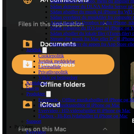
Sådan optager du video, mens du afspiller 
Sådan aktiverer du DLNA Media Server på W
Sådan afspiller du musik på iPhone fra 
Sådan overfører du musikfiler fra computer
Afspil musik fra Dropbox på din iPhone, når
Sådan redigerer du ID3-tags på iPhone og 
Sådan afspiller du lokale filer (iTunes-filer)
Stream din musik fra Mac eller PC til iPho
Sådan installerer du appen fra App Store el
Juridisk
Cookiepolitik
Juridisk meddelelse
Licensaftale
Privatlivspolitik
Vilkår og betingelser
Kontakt os
Om os
Produkter
Evermusic - Offline musikafspiller til iPhone og 
Evertag - Musiktageditor til iPhone og Mac
Evervideo - HD-videoafspiller til iPhone og Mac
Flacbox - Hi-Res lydafspiller til iPhone og Mac
Support
Produkter
Evervideo