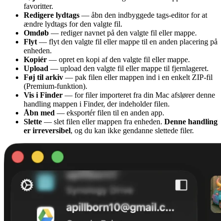
favoritter.
Redigere lydtags
— åbn den indbyggede tags-editor for at
ændre lydtags for den valgte fil.
Omdøb
— rediger navnet på den valgte fil eller mappe.
Flyt
— flyt den valgte fil eller mappe til en anden placering på
enheden.
Kopiér
— opret en kopi af den valgte fil eller mappe.
Upload
— upload den valgte fil eller mappe til fjernlageret.
Føj til arkiv
— pak filen eller mappen ind i en enkelt ZIP-fil
(Premium-funktion).
Vis i Finder
— for filer importeret fra din Mac afslører denne
handling mappen i Finder, der indeholder filen.
Åbn med
— eksportér filen til en anden app.
Slette
— slet filen eller mappen fra enheden.
Denne handling
er irreversibel
, og du kan ikke gendanne slettede filer.