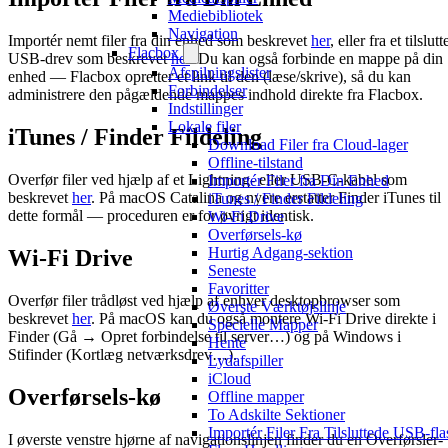
Mediebibliotek
Navigation
Importér nemt filer fra din enhed som beskrevet
her
, eller fra et tilslutt
Flacbox
USB-drev som beskrevet
her
. Du kan også forbinde en mappe på din
Afspilningslister
enhed — Flacbox opretter et link til den (læse/skrive), så du kan
Forbindelser
administrere den pågældende mappes indhold direkte fra Flacbox.
Indstillinger
Lokale filer
iTunes / Finder Fildeling
Download Filer fra Cloud-lager
Offline-tilstand
Overfør filer ved hjælp af et Lightning- eller USB-C-kabel som
Importér Filer fra Din Enhed
beskrevet
her
. På macOS Catalina og nyere erstatter Finder iTunes til
iTunes / Finder Fildeling
dette formål — proceduren er for øvrigt identisk.
Wi-Fi Drive
Overførsels-kø
Hurtig Adgang-sektion
Wi-Fi Drive
Seneste
Favoritter
Overfør filer trådløst ved hjælp af enhver desktopbrowser som
Øverste Værktøjslinje
beskrevet
her
. På macOS kan du også montere Wi-Fi Drive direkte i
Specielle Mapper
Finder (Gå → Opret forbindelse til server…) og på Windows i
Hente
Stifinder (Kortlæg netværksdrev…).
Lydafspiller
iCloud
Overførsels-kø
Offline mapper
To Adskilte Sektioner
Importér Filer Fra Tilsluttede USB-fl
I øverste venstre hjørne af navigationslinjen finder du en Overførsler-