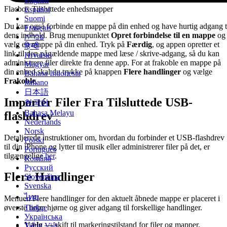
English
Flacbox Tilsluttede enhedsmapper
Español
Suomi
Du kan også forbinde en mappe på din enhed og have hurtig adgang t
Français
dens indhold. Brug menupunktet
Opret forbindelse til en mappe
og
עברית
vælg en mappe på din enhed. Tryk på
Færdig
, og appen opretter et
हिन्दी
link til den pågældende mappe med læse / skrive-adgang, så du kan
Hrvatski
administrere filer direkte fra denne app. For at frakoble en mappe på
Magyar
din enhed skal du trykke på knappen
Flere handlinger
og vælge
Bahasa Indonesia
Frakoble
.
Italiano
日本語
Importér Filer Fra Tilsluttede USB-
한국어
Bahasa Melayu
flashdrev
Nederlands
Norsk
Detaljerede instruktioner om, hvordan du forbinder et USB-flashdrev
Polski
til din iPhone og lytter til musik eller administrerer filer på det, er
Português
tilgængelige
her
.
Română
Русский
Flere Handlinger
Slovenčina
Svenska
ไทย
Menuen Flere handlinger for den aktuelt åbnede mappe er placeret i
Türkçe
øverste højre hjørne og giver adgang til forskellige handlinger.
Українська
Vælg
— skift til markeringstilstand for filer og mapper.
Tiếng Việt