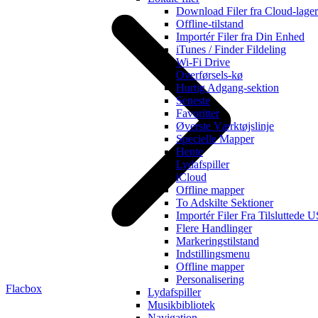
Download Filer fra Cloud-lager
Offline-tilstand
Importér Filer fra Din Enhed
iTunes / Finder Fildeling
Wi-Fi Drive
Overførsels-kø
Hurtig Adgang-sektion
Seneste
Favoritter
Øverste Værktøjslinje
Specielle Mapper
Hente
Lydafspiller
iCloud
Offline mapper
To Adskilte Sektioner
Importér Filer Fra Tilsluttede 
Flere Handlinger
Markeringstilstand
Indstillingsmenu
Offline mapper
Personalisering
Flacbox
Lydafspiller
Musikbibliotek
Navigation