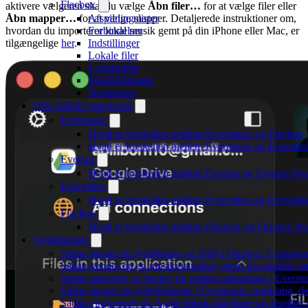
Flacbox
aktivere vælgeren skal du vælge
Åbn filer…
for at vælge filer eller
Åbn mapper…
for at vælge mapper. Detaljerede instruktioner om,
Afspilningslister
hvordan du importerer lokal musik gemt på din iPhone eller Mac, er
Forbindelser
tilgængelige
her
.
Indstillinger
Lokale filer
Lydafspiller
Musikbibliotek
Navigation
Ofte stillede spørgsmål
Evermusic
Hvad er forskellen mellem Evermusic og Flacbox
Hvad er forskellen mellem Evermusic og Evermu
Evertag
Hvad er forskellen mellem Evertag og Evertag Pr
Evervideo
Hvad er forskellen mellem Evervideo og Evervid
Flacbox
Hvad er forskellen mellem Flacbox og Flacbox P
Vejledninger
Sådan bruger du lydeffekter og DSP i Flacbox: Compres
Sådan tænder du en musikvisualizer, mens du afspiller 
Sådan aktiverer og bruger du gapless-afspilning i Evermu
Sådan bruger du lydeffekterne i Evermusic: rumklang, d
Sådan eksporterer du Apple Music-playlister og afspille