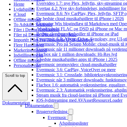
Evervideo 1.7: nye Plex, Jellyfin, sky-streaming og
Hente
Evertag 4.2: Nye sky-forbindelser, indstillinger for 
Lydafspiller
Evermusic 8.6: Ny CarPlay, Plex, Jellyfin, SFTP o
iCloud
De bedste cloud musikafspillere til iPhone i 2026
Offline mapper
Eksporter Wix blogindlæg til Markdown med Op
To Adskilte Sektioner
Afspil tabsfri FLAC og DSD på iPhone og Mac m
Filer i Denne Applikation
Bedste cloud musikafspiller til iPhone og iPad
Filer på Denne iPhone / iPad / Mac
Evermusic 6.8: Aliyun Drive, Synology, nye UI-sti
Importér Filer Fra Tilsluttede USB-flashdrev
Evermusic Pro på Setapp Mobile: cloud-musik til 
Flere Handlinger
Evermusic når 11 millioner downloads på verdens
Markeringstilstand
Flacbox når 1 million downloads: Hi-Res lyd
Indstillingsmenu
5 bedste musikafspiller-apps til iPhone i 2025
Offline mapper
Evermusic promovideo: cloud-musikafspiller
Personalisering
Evermusic 3.6: CarPlay, VoiceOver og mere
Evermusic 3.1: Crossfade, bibliotekssynkroniseri
Scroll to top
Evermusic når 3 millioner downloads: funktionsov
Flacbox 1.6: automatisk synkronisering, equalizer
Evermusic 2.3: Automatisk synkronisering, afspiln
Stream musik fra cloud-lagring på iPhone med Ev
iOS-lydstreaming med AVAssetResourceLoader
Dokumentation
Dokumentation
Brugervejledning
Evermusic
Afspilningslister