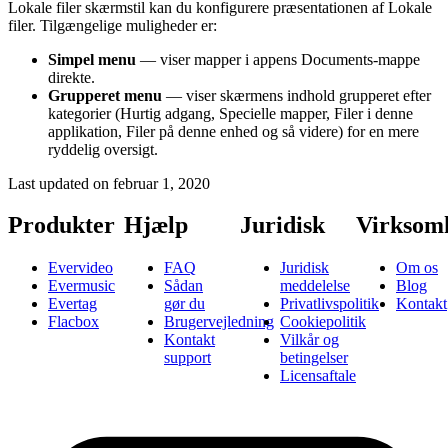
Lokale filer skærmstil kan du konfigurere præsentationen af Lokale
filer. Tilgængelige muligheder er:
Simpel menu
— viser mapper i appens Documents-mappe
direkte.
Grupperet menu
— viser skærmens indhold grupperet efter
kategorier (Hurtig adgang, Specielle mapper, Filer i denne
applikation, Filer på denne enhed og så videre) for en mere
ryddelig oversigt.
Last updated on
februar 1, 2020
Produkter
Hjælp
Juridisk
Virksom
Evervideo
FAQ
Juridisk
Om os
Evermusic
Sådan
meddelelse
Blog
Evertag
gør du
Privatlivspolitik
Kontakt
Flacbox
Brugervejledning
Cookiepolitik
Kontakt
Vilkår og
support
betingelser
Licensaftale