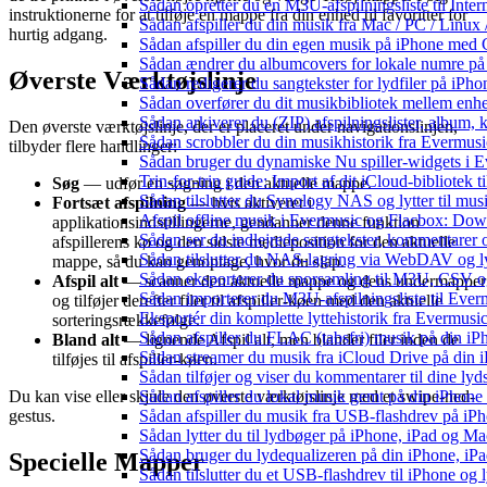
Sådan opretter du en M3U-afspilningsliste til Inte
instruktionerne for at tilføje en mappe fra din enhed til favoritter for
Sådan afspiller du din musik fra Mac / PC / Li
hurtig adgang.
Sådan afspiller du din egen musik på iPhone med 
Sådan ændrer du albumcovers for lokale numre på S
Øverste Værktøjslinje
Sådan redigerer du sangtekster for lydfiler på iPh
Sådan overfører du dit musikbibliotek mellem enhed
Sådan arkiverer du (ZIP) afspilningslister, album,
Den øverste værktøjslinje, der er placeret under navigationslinjen,
Sådan scrobbler du din musikhistorik fra Evermusic
tilbyder flere handlinger:
Sådan bruger du dynamiske Nu spiller-widgets i 
Trin-for-trin guide: Import af dit iCloud-bibliotek
Søg
— udfør en søgning i den aktuelle mappe.
Sådan tilslutter du Synology NAS og lytter til mus
Fortsæt afspilning
— hvis aktiveret i
Afspil offline musik i Evermusic og Flacbox: Downl
applikationsindstillingerne, gendanner denne funktion
Sådan ser du indlejrede sangtekster, kommentarer 
afspillerens kø og den sidste medieposition for den aktuelle
Sådan tilslutter du NAS-lagring via WebDAV og lyt
mappe, så du kan genoptage, hvor du slap.
Sådan eksporterer du sporsamling til M3U, CSV 
Afspil alt
— scanner den aktuelle mappe og dens undermapper
Sådan importerer du M3U-afspilningsliste til Eve
og tilføjer derefter filer til afspiller-køen med den aktuelle
Eksportér din komplette lyttehistorik fra Evermusic
sorteringsrækkefølge.
Sådan afspiller du FLAC (tabsfri) musik på din iP
Bland alt
— lignende Afspil alt, men blander filer inden de
Sådan streamer du musik fra iCloud Drive på din 
tilføjes til afspiller-køen.
Sådan tilføjer og viser du kommentarer til dine 
Du kan vise eller skjule den øverste værktøjslinje med et swipe-ned-
Sådan afspiller du lokal musik gemt på din iPhone
gestus.
Sådan afspiller du musik fra USB-flashdrev på i
Sådan lytter du til lydbøger på iPhone, iPad og 
Sådan bruger du lydequalizeren på din iPhone, i
Specielle Mapper
Sådan tilslutter du et USB-flashdrev til iPhone og ly