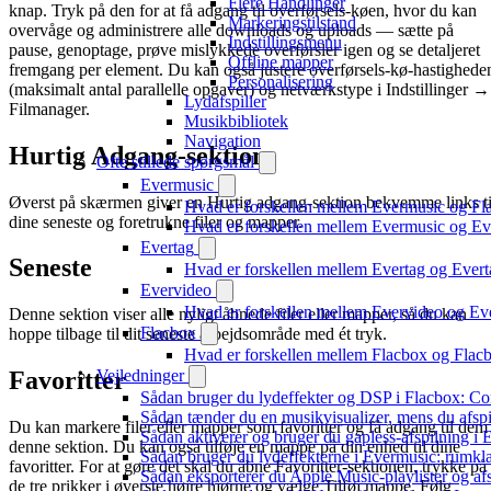
Flere Handlinger
knap. Tryk på den for at få adgang til overførsels-køen, hvor du kan
Markeringstilstand
overvåge og administrere alle downloads og uploads — sætte på
Indstillingsmenu
pause, genoptage, prøve mislykkede overførsler igen og se detaljeret
Offline mapper
fremgang per element. Du kan også justere overførsels-kø-hastighede
Personalisering
(maksimalt antal parallelle opgaver) og netværkstype i Indstillinger →
Lydafspiller
Filmanager.
Musikbibliotek
Navigation
Hurtig Adgang-sektion
Ofte stillede spørgsmål
Evermusic
Øverst på skærmen giver en Hurtig adgang-sektion bekvemme links ti
Hvad er forskellen mellem Evermusic og Fl
dine seneste og foretrukne filer og mapper.
Hvad er forskellen mellem Evermusic og E
Evertag
Seneste
Hvad er forskellen mellem Evertag og Ever
Evervideo
Hvad er forskellen mellem Evervideo og E
Denne sektion viser alle nyligt åbnede filer eller mapper, så du kan
Flacbox
hoppe tilbage til dit seneste arbejdsområde med ét tryk.
Hvad er forskellen mellem Flacbox og Fla
Vejledninger
Favoritter
Sådan bruger du lydeffekter og DSP i Flacbox: C
Sådan tænder du en musikvisualizer, mens du afsp
Du kan markere filer eller mapper som favoritter og få adgang til dem 
Sådan aktiverer og bruger du gapless-afspilning i
denne sektion. Du kan også tilføje en mappe på din enhed til dine
Sådan bruger du lydeffekterne i Evermusic: rumkl
favoritter. For at gøre det skal du åbne Favoritter-sektionen, trykke på
Sådan eksporterer du Apple Music-playlister og af
de tre prikker i øverste højre hjørne og vælge Tilføj mappe. Følg