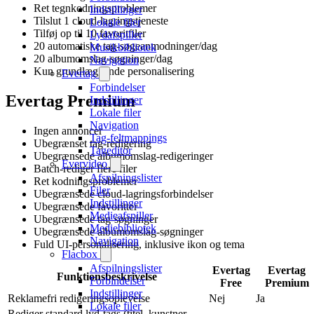
Ret tegnkodningsproblemer
Indstillinger
Tilslut 1 cloud-lagringstjeneste
Lokale filer
Tilføj op til 10 favoritfiler
Lydafspiller
20 automatiske tag-søgeanmodninger/dag
Musikbibliotek
20 albumomslag-søgninger/dag
Navigation
Kun grundlæggende personalisering
Evertag
Forbindelser
Evertag Premium
Indstillinger
Lokale filer
Navigation
Ingen annoncer
Tag-feltmappings
Ubegrænset tag-redigering
Tageditor
Ubegrænsede albumomslag-redigeringer
Evervideo
Batch-rediger flere filer
Afspilningslister
Ret kodningsproblemer
Filer
Ubegrænsede cloud-lagringsforbindelser
Indstillinger
Ubegrænsede favoritter
Medieafspiller
Ubegrænsede tag-søgninger
Mediebibliotek
Ubegrænsede albumomslag-søgninger
Navigation
Fuld UI-personalisering, inklusive ikon og tema
Flacbox
Afspilningslister
Evertag
Evertag
Funktionsbeskrivelse
Forbindelser
Free
Premium
Indstillinger
Reklamefri redigeringsoplevelse
Nej
Ja
Lokale filer
Rediger standard lyd-tags (titel, kunstner,