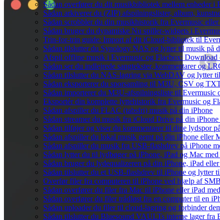
Sådan overfører du dit musikbibliotek mellem enheder i E
Sådan arkiverer du (ZIP) afspilningslister, album, kunst
Sådan scrobbler du din musikhistorik fra Evermusic eller 
Sådan bruger du dynamiske Nu spiller-widgets i Evermu
Trin-for-trin guide: Import af dit iCloud-bibliotek til Ev
Sådan tilslutter du Synology NAS og lytter til musik på 
Afspil offline musik i Evermusic og Flacbox: Download og
Sådan ser du indlejrede sangtekster, kommentarer og LRC-
Sådan tilslutter du NAS-lagring via WebDAV og lytter ti
Sådan eksporterer du sporsamling til M3U, CSV og TXT
Sådan importerer du M3U-afspilningsliste til Evermusic
Eksportér din komplette lyttehistorik fra Evermusic og Fl
Sådan afspiller du FLAC (tabsfri) musik på din iPhone
Sådan streamer du musik fra iCloud Drive på din iPhone
Sådan tilføjer og viser du kommentarer til dine lydspo
Sådan afspiller du lokal musik gemt på din iPhone eller 
Sådan afspiller du musik fra USB-flashdrev på iPhone 
Sådan lytter du til lydbøger på iPhone, iPad og Mac me
Sådan bruger du lydequalizeren på din iPhone, iPad el
Sådan tilslutter du et USB-flashdrev til iPhone og lytter ti
Overfør filer fra computeren til iPhone ved hjælp af SM
Sådan overfører du filer fra Mac til iPhone eller iPad me
Sådan overfører du filer trådløst fra en computer til en
Sådan uploader du filer til cloud-lagring og forbinder de
Sådan tilslutter du Bluesound VAULTs interne lager fra