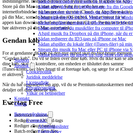
indstillingerne. Installer derefter den nyeste version af appen fra App
Sådan downloader du musik fra YouTube og lytter t
Store på din Mac og start appen. Sørg for, at du har en
Sådan afbryder du en tredjepartsapp fra din Googl
internetforbindelse og bruger den samme iCloud- og App Store-konto
Sådan optager du video, mens du afspiller musik 
på din Mac, som du brugte på din iOS-enhed. Vent et minut for at
Sådan aktiverer du DLNA Media Server på Window
appen kan downloade købsoplysninger fra iCloud. Premium-versione
Sådan afspiller du musik på iPhone fra WD My 
bør aktiveres på din Mac automatisk.
Sådan overfører du musikfiler fra computer til i
Afspil musik fra Dropbox på din iPhone, når du er 
Sådan redigerer du ID3-tags på iPhone og Mac
Gendan køb
Sådan afspiller du lokale filer (iTunes-filer) på mi
Stream din musik fra Mac eller PC til iPhone via
For at gendanne dit køb på den nye enhed skal du blot bruge menuen
Sådan installerer du appen fra App Store eller akt
“Gendan køb”. Du vil se listen over dine køb. Hvis du ikke kan se all
Support
dine køb, skal du kontrollere, om enheden er tilsluttet den samme
Juridisk
iTunes-konto, der blev brugt til at foretage køb, og sørge for at iCloud
Cookiepolitik
er aktiveret.
Juridisk meddelelse
Licensaftale
Når du har opgraderet din app, vil du se Premium-statusskærmen med
Privatlivspolitik
detaljer om dine aktuelle køb.
Vilkår og betingelser
Kontakt
Evertag Free
Om os
Brugervejledning
Indeholder annoncer
Evermusic
Rediger over 120 lyd-tags
Rediger albumomslag
Afspilningslister
Batch-rediger flere filer
Forbindelser