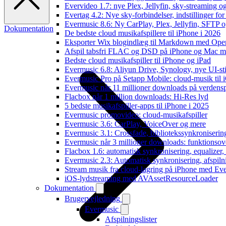
Evervideo 1.7: nye Plex, Jellyfin, sky-streaming og
Evertag 4.2: Nye sky-forbindelser, indstillinger for 
Evermusic 8.6: Ny CarPlay, Plex, Jellyfin, SFTP o
Dokumentation
De bedste cloud musikafspillere til iPhone i 2026
Eksporter Wix blogindlæg til Markdown med Op
Afspil tabsfri FLAC og DSD på iPhone og Mac m
Bedste cloud musikafspiller til iPhone og iPad
Evermusic 6.8: Aliyun Drive, Synology, nye UI-sti
Evermusic Pro på Setapp Mobile: cloud-musik til 
Evermusic når 11 millioner downloads på verdens
Flacbox når 1 million downloads: Hi-Res lyd
5 bedste musikafspiller-apps til iPhone i 2025
Evermusic promovideo: cloud-musikafspiller
Evermusic 3.6: CarPlay, VoiceOver og mere
Evermusic 3.1: Crossfade, bibliotekssynkroniseri
Evermusic når 3 millioner downloads: funktionsov
Flacbox 1.6: automatisk synkronisering, equalizer
Evermusic 2.3: Automatisk synkronisering, afspiln
Stream musik fra cloud-lagring på iPhone med Ev
iOS-lydstreaming med AVAssetResourceLoader
Dokumentation
Brugervejledning
Evermusic
Afspilningslister