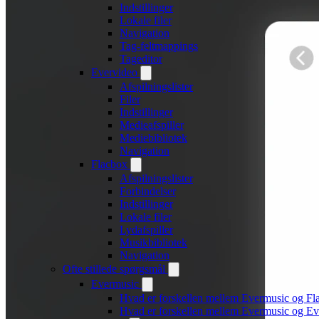
Indstillinger
Lokale filer
Navigation
Tag-feltmappings
Tageditor
Evervideo
Afspilningslister
Filer
Indstillinger
Medieafspiller
Mediebibliotek
Navigation
Flacbox
Afspilningslister
Forbindelser
Indstillinger
Lokale filer
Lydafspiller
Musikbibliotek
Navigation
Ofte stillede spørgsmål
Evermusic
Hvad er forskellen mellem Evermusic og Fl
Hvad er forskellen mellem Evermusic og E