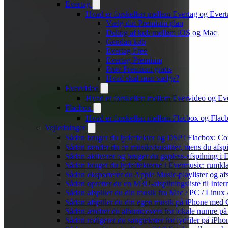
Evertag
Hvad er forskellen mellem Evertag og Ever
Vælg din Premium-plan
Deling af køb mellem iOS og Mac
Gendan køb
Evertag Free
Evertag Premium
Prøv Premium gratis
Hvad skal man vælge?
Evervideo
Hvad er forskellen mellem Evervideo og E
Flacbox
Hvad er forskellen mellem Flacbox og Fla
Vejledninger
Sådan bruger du lydeffekter og DSP i Flacbox: C
Sådan tænder du en musikvisualizer, mens du afsp
Sådan aktiverer og bruger du gapless-afspilning i
Sådan bruger du lydeffekterne i Evermusic: rumkl
Sådan eksporterer du Apple Music-playlister og af
Sådan opretter du en M3U-afspilningsliste til Inte
Sådan afspiller du din musik fra Mac / PC / Li
Sådan afspiller du din egen musik på iPhone med 
Sådan ændrer du albumcovers for lokale numre på S
Sådan redigerer du sangtekster for lydfiler på iPh