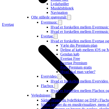
Lydafspiller
Musikbibliotek
Navigation
Ofte stillede spørgsmål
Evermusic
Evertag
Hvad er forskellen mellem Evermusic
Hvad er forskellen mellem Evermusi
Evertag
Hvad er forskellen mellem Evertag o
Vælg din Premium-plan
Deling af køb mellem iOS og 
Gendan køb
Evertag Free
Evertag Premium
Prøv Premium gratis
Hvad skal man vælge?
Evervideo
Hvad er forskellen mellem Evervide
Flacbox
Hvad er forskellen mellem Flacbox 
Vejledninger
Sådan bruger du lydeffekter og DSP i Flac
Sådan tænder du en musikvisualizer, mens d
Sådan aktiverer og bruger du gapless-afspil