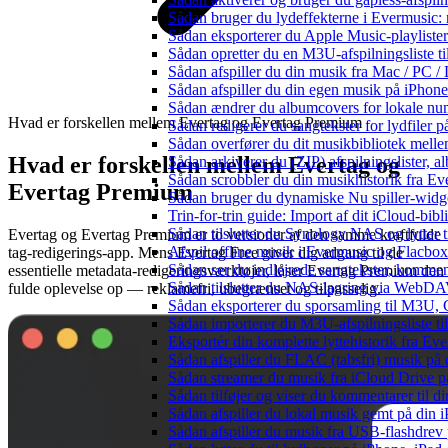
Sådan bruger du lydeffekterne i Evermusic:
Sådan eksporterer du Apple Music-playliste
Sådan opretter du en M3U-afspilningsliste ti
Sådan afspiller du din musik fra Mac / PC
Sådan afspiller du din egen musik på iPhon
Sådan ændrer du albumcovers for lokale numr
Hvad er forskellen mellem Evertag og Evertag Premium
Sådan redigerer du sangtekster for lydfiler
Sådan overfører du dit musikbibliotek mellem
Hvad er forskellen mellem Evertag og
Sådan arkiverer du (ZIP) afspilningslister, 
Sådan scrobbler du din musikhistorik fra Eve
Evertag Premium
Sådan bruger du dynamiske Nu spiller-widg
Trin-for-trin guide: Import af dit iCloud-bib
Sådan tilslutter du Synology NAS og lytter t
Evertag og Evertag Premium er to versioner af den samme kraftfulde
Afspil offline musik i Evermusic og Flacbox:
tag-redigerings-app. Mens Evertag Free giver dig adgang til de
Sådan ser du indlejrede sangtekster, kommen
essentielle metadata-redigeringsværktøjer, låser Evertag Premium den
Sådan tilslutter du NAS-lagring via WebDAV 
fulde oplevelse op — reklamefri, ubegrænset og tilpasselig.
Sådan eksporterer du sporsamling til M3U
Sådan importerer du M3U-afspilningsliste t
Eksportér din komplette lyttehistorik fra Ev
Sådan afspiller du FLAC (tabsfri) musik på 
Sådan streamer du musik fra iCloud Drive p
Sådan tilføjer og viser du kommentarer til
Sådan afspiller du lokal musik gemt på din 
Sådan afspiller du musik fra USB-flashdre