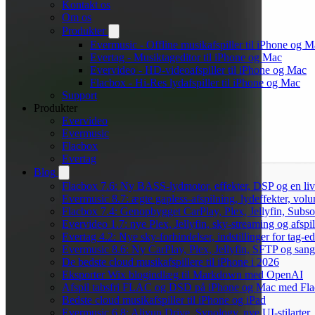
Kontakt os
Om os
Produkter
Evermusic - Offline musikafspiller til iPhone og 
Evertag - Musiktageditor til iPhone og Mac
Evervideo - HD-videoafspiller til iPhone og Mac
Flacbox - Hi-Res lydafspiller til iPhone og Mac
Support
Produkter
Evervideo
Evermusic
Flacbox
Evertag
Blog
Flacbox 7.6: Ny BASS-lydmotor, effekter, DSP og en liv
Evermusic 8.7: ægte gapless-afspilning, lydeffekter, vol
Flacbox 7.4: Genopbygget CarPlay, Plex, Jellyfin, Subso
Evervideo 1.7: nye Plex, Jellyfin, sky-streaming og afspi
Evertag 4.2: Nye sky-forbindelser, indstillinger for tag-edi
Evermusic 8.6: Ny CarPlay, Plex, Jellyfin, SFTP og sang
De bedste cloud musikafspillere til iPhone i 2026
Eksporter Wix blogindlæg til Markdown med OpenAI
Afspil tabsfri FLAC og DSD på iPhone og Mac med Fl
Bedste cloud musikafspiller til iPhone og iPad
Evermusic 6.8: Aliyun Drive, Synology, nye UI-stilarter