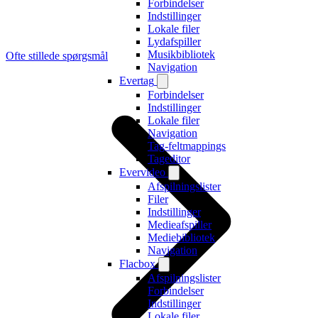
Forbindelser
Indstillinger
Lokale filer
Lydafspiller
Musikbibliotek
Ofte stillede spørgsmål
Navigation
Evertag
Forbindelser
Indstillinger
Lokale filer
Navigation
Tag-feltmappings
Tageditor
Evervideo
Afspilningslister
Filer
Indstillinger
Medieafspiller
Mediebibliotek
Navigation
Flacbox
Afspilningslister
Forbindelser
Indstillinger
Lokale filer