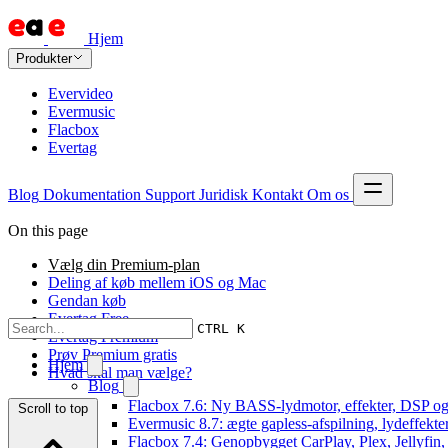
Hjem
Produkter
Evervideo
Evermusic
Flacbox
Evertag
Blog
Dokumentation
Support
Juridisk
Kontakt
Om os
On this page
Vælg din Premium-plan
Deling af køb mellem iOS og Mac
Gendan køb
Evertag Free
CTRL K
Evertag Premium
Prøv Premium gratis
Hjem
Hvad skal man vælge?
Blog
Flacbox 7.6: Ny BASS-lydmotor, effekter, DSP og 
Scroll to top
Evermusic 8.7: ægte gapless-afspilning, lydeffekte
Flacbox 7.4: Genopbygget CarPlay, Plex, Jellyfin,