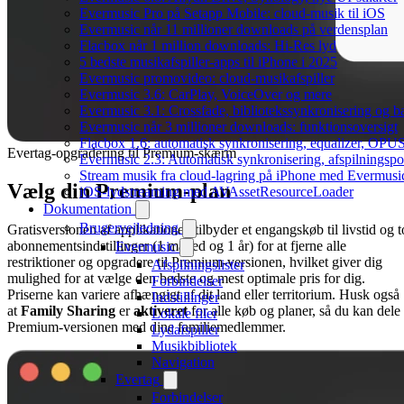
Evermusic Pro på Setapp Mobile: cloud-musik til iOS
Evermusic når 11 millioner downloads på verdensplan
Flacbox når 1 million downloads: Hi-Res lyd
5 bedste musikafspiller-apps til iPhone i 2025
Evermusic promovideo: cloud-musikafspiller
Evermusic 3.6: CarPlay, VoiceOver og mere
Evermusic 3.1: Crossfade, bibliotekssynkronisering og 
Evermusic når 3 millioner downloads: funktionsoversigt
Flacbox 1.6: automatisk synkronisering, equalizer, OPUS
Evertag-opgradering til Premium-skærm
Evermusic 2.3: Automatisk synkronisering, afspilningspos
Stream musik fra cloud-lagring på iPhone med Evermusi
Vælg din Premium-plan
iOS-lydstreaming med AVAssetResourceLoader
Dokumentation
Brugervejledning
Gratisversionen af applikationen tilbyder et engangskøb til livstid og t
abonnementsindstillinger (1 måned og 1 år) for at fjerne alle
Evermusic
restriktioner og opgradere til Premium-versionen, hvilket giver dig
Afspilningslister
mulighed for at vælge den bedste og mest optimale pris for dig.
Forbindelser
Priserne kan variere afhængigt af dit land eller territorium. Husk også
Indstillinger
at
Family Sharing
er
aktiveret
for alle køb og planer, så du kan dele
Lokale filer
Premium-versionen med dine familiemedlemmer.
Lydafspiller
Musikbibliotek
Navigation
Evertag
Forbindelser