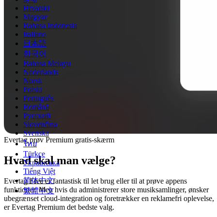
Hrvatski
Magyar
Bahasa Indonesia
Italiano
日本語
한국어
Bahasa Melayu
Nederlands
Norsk
Polski
Português
Română
Русский
Slovenčina
Svenska
Evertag prøv Premium gratis-skærm
ไทย
Türkçe
Hvad skal man vælge?
Українська
Tiếng Việt
简体中文
Evertag Free er fantastisk til let brug eller til at prøve appens
funktioner. Men hvis du administrerer store musiksamlinger, ønsker
繁體中文
ubegrænset cloud-integration og foretrækker en reklamefri oplevelse,
er Evertag Premium det bedste valg.