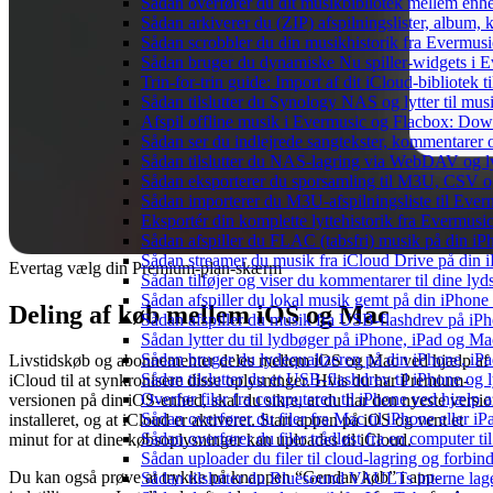
Sådan overfører du dit musikbibliotek mellem enhed
Sådan arkiverer du (ZIP) afspilningslister, album,
Sådan scrobbler du din musikhistorik fra Evermusic
Sådan bruger du dynamiske Nu spiller-widgets i 
Trin-for-trin guide: Import af dit iCloud-bibliotek
Sådan tilslutter du Synology NAS og lytter til mus
Afspil offline musik i Evermusic og Flacbox: Downl
Sådan ser du indlejrede sangtekster, kommentarer 
Sådan tilslutter du NAS-lagring via WebDAV og lyt
Sådan eksporterer du sporsamling til M3U, CSV 
Sådan importerer du M3U-afspilningsliste til Eve
Eksportér din komplette lyttehistorik fra Evermusic
Sådan afspiller du FLAC (tabsfri) musik på din iP
Sådan streamer du musik fra iCloud Drive på din 
Evertag vælg din Premium-plan-skærm
Sådan tilføjer og viser du kommentarer til dine 
Sådan afspiller du lokal musik gemt på din iPhone
Deling af køb mellem iOS og Mac
Sådan afspiller du musik fra USB-flashdrev på i
Sådan lytter du til lydbøger på iPhone, iPad og 
Sådan bruger du lydequalizeren på din iPhone, i
Livstidskøb og abonnementer deles mellem iOS og Mac ved hjælp af
Sådan tilslutter du et USB-flashdrev til iPhone og ly
iCloud til at synkronisere disse oplysninger. Hvis du har Premium-
Overfør filer fra computeren til iPhone ved hjælp
versionen på din iOS-enhed, skal du sikre, at du har den nyeste versi
Sådan overfører du filer fra Mac til iPhone eller i
installeret, og at iCloud er aktiveret. Start appen på iOS og vent et
Sådan overfører du filer trådløst fra en computer 
minut for at dine købsoplysninger kan uploades til iCloud.
Sådan uploader du filer til cloud-lagring og forbin
Du kan også prøve at trykke på knappen “Gendan køb” i app-
Sådan tilslutter du Bluesound VAULTs interne lag