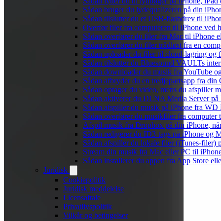
Sådan lytter du til lydbøger på iPhone, iP
Sådan bruger du lydequalizeren på din iPh
Sådan tilslutter du et USB-flashdrev til iPhone
Overfør filer fra computeren til iPhone ved
Sådan overfører du filer fra Mac til iPhone 
Sådan overfører du filer trådløst fra en com
Sådan uploader du filer til cloud-lagring og
Sådan tilslutter du Bluesound VAULTs inter
Sådan downloader du musik fra YouTube og ly
Sådan afbryder du en tredjepartsapp fra din
Sådan optager du video, mens du afspiller 
Sådan aktiverer du DLNA Media Server på W
Sådan afspiller du musik på iPhone fra 
Sådan overfører du musikfiler fra computer
Afspil musik fra Dropbox på din iPhone, når
Sådan redigerer du ID3-tags på iPhone og 
Sådan afspiller du lokale filer (iTunes-filer)
Stream din musik fra Mac eller PC til iPho
Sådan installerer du appen fra App Store el
Juridisk
Cookiepolitik
Juridisk meddelelse
Licensaftale
Privatlivspolitik
Vilkår og betingelser