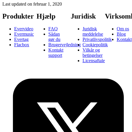
Last updated on
februar 1, 2020
Produkter
Hjælp
Juridisk
Virksom
Evervideo
FAQ
Juridisk
Om os
Evermusic
Sådan
meddelelse
Blog
Evertag
gør du
Privatlivspolitik
Kontakt
Flacbox
Brugervejledning
Cookiepolitik
Kontakt
Vilkår og
support
betingelser
Licensaftale