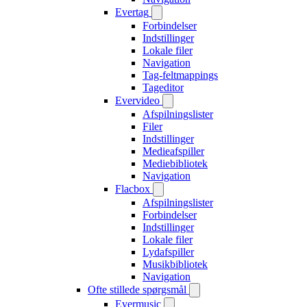
Evertag
Forbindelser
Indstillinger
Lokale filer
Navigation
Tag-feltmappings
Tageditor
Evervideo
Afspilningslister
Filer
Indstillinger
Medieafspiller
Mediebibliotek
Navigation
Flacbox
Afspilningslister
Forbindelser
Indstillinger
Lokale filer
Lydafspiller
Musikbibliotek
Navigation
Ofte stillede spørgsmål
Evermusic