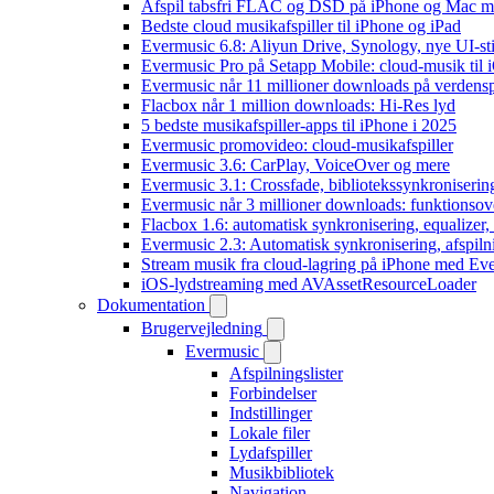
Afspil tabsfri FLAC og DSD på iPhone og Mac m
Bedste cloud musikafspiller til iPhone og iPad
Evermusic 6.8: Aliyun Drive, Synology, nye UI-sti
Evermusic Pro på Setapp Mobile: cloud-musik til 
Evermusic når 11 millioner downloads på verdens
Flacbox når 1 million downloads: Hi-Res lyd
5 bedste musikafspiller-apps til iPhone i 2025
Evermusic promovideo: cloud-musikafspiller
Evermusic 3.6: CarPlay, VoiceOver og mere
Evermusic 3.1: Crossfade, bibliotekssynkroniseri
Evermusic når 3 millioner downloads: funktionsov
Flacbox 1.6: automatisk synkronisering, equalizer
Evermusic 2.3: Automatisk synkronisering, afspiln
Stream musik fra cloud-lagring på iPhone med Ev
iOS-lydstreaming med AVAssetResourceLoader
Dokumentation
Brugervejledning
Evermusic
Afspilningslister
Forbindelser
Indstillinger
Lokale filer
Lydafspiller
Musikbibliotek
Navigation