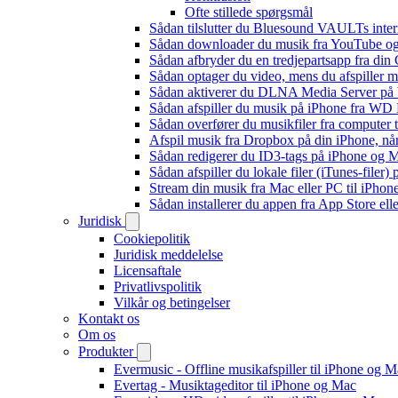
Ofte stillede spørgsmål
Sådan tilslutter du Bluesound VAULTs inter
Sådan downloader du musik fra YouTube og ly
Sådan afbryder du en tredjepartsapp fra din
Sådan optager du video, mens du afspiller 
Sådan aktiverer du DLNA Media Server på W
Sådan afspiller du musik på iPhone fra 
Sådan overfører du musikfiler fra computer
Afspil musik fra Dropbox på din iPhone, når
Sådan redigerer du ID3-tags på iPhone og 
Sådan afspiller du lokale filer (iTunes-filer)
Stream din musik fra Mac eller PC til iPho
Sådan installerer du appen fra App Store el
Juridisk
Cookiepolitik
Juridisk meddelelse
Licensaftale
Privatlivspolitik
Vilkår og betingelser
Kontakt os
Om os
Produkter
Evermusic - Offline musikafspiller til iPhone og 
Evertag - Musiktageditor til iPhone og Mac