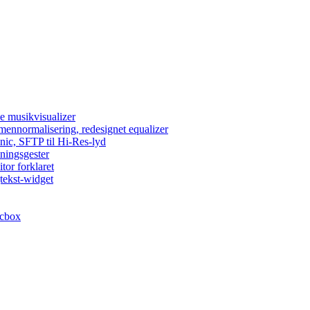
e musikvisualizer
umennormalisering, redesignet equalizer
nic, SFTP til Hi-Res-lyd
lningsgester
tor forklaret
tekst-widget
acbox