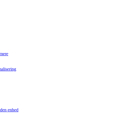
 mere
alisering
anden enhed