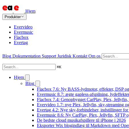
Hjem
Produkter
Evervideo
Evermusic
Flacbox
Evertag
Blog
Dokumentation
Support
Juridisk
Kontakt
Om os
⌘
K
Hjem
Blog
Flacbox 7.6: Ny BASS-lydmotor, effekter, DSP og 
Evermusic 8.7: ægte gapless-afspilning, lydeffekte
Flacbox 7.4: Genopbygget CarPlay, Plex, Jellyfin,
Evervideo 1.7: nye Plex, Jellyfin, sky-streaming og
Evertag 4.2: Nye sky-forbindelser, indstillinger for 
Evermusic 8.6: Ny CarPlay, Plex, Jellyfin, SFTP o
De bedste cloud musikafspillere til iPhone i 2026
Eksporter Wix blogindlæg til Markdown med Op