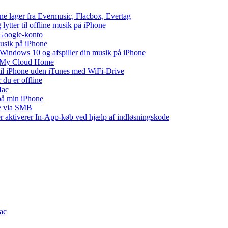
ne lager fra Evermusic, Flacbox, Evertag
tter til offline musik på iPhone
 Google-konto
musik på iPhone
indows 10 og afspiller din musik på iPhone
WD My Cloud Home
 til iPhone uden iTunes med WiFi-Drive
 du er offline
Mac
 på min iPhone
ne via SMB
ler aktiverer In-App-køb ved hjælp af indløsningskode
Mac