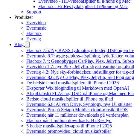
Evervideo - HD-videoafspiller til iPhone og Mac
Flacbox - Hi-Res lydafspiller til iPhone og Mac
Support
Produkter
Evervideo
Evermusic
Flacbox
Evertag
Blog
Flacbox 7.6: Ny BASS-lydmotor, effekter, DSP og en liv
Evermusic 8.7: ægte gapless-afspilning, lydeffekter, vol
Flacbox 7.4: Genopbygget CarPlay, Plex, Jellyfin, Subso
Evervideo 1.7: nye Plex, Jellyfin, sky-streaming og afspi
Evertag 4.2: Nye sky-forbindelser, indstillinger for tag-edi
Evermusic 8.6: Ny CarPlay, Plex, Jellyfin, SFTP og sang
De bedste cloud musikafspillere til iPhone i 2026
Eksporter Wix blogindlæg til Markdown med OpenAI
Afspil tabsfri FLAC og DSD på iPhone og Mac med Fl
Bedste cloud musikafspiller til iPhone og iPad
Evermusic 6.8: Aliyun Drive, Synology, nye UI-stilarter
Evermusic Pro på Setapp Mobile: cloud-musik til iOS
Evermusic når 11 millioner downloads på verdensplan
Flacbox når 1 million downloads: Hi-Res lyd
5 bedste musikafspiller-apps til iPhone i 2025
Evermusic promovideo: cloud-musikafspiller