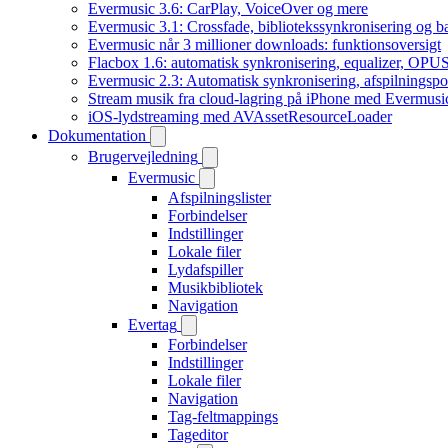
Evermusic 3.6: CarPlay, VoiceOver og mere
Evermusic 3.1: Crossfade, bibliotekssynkronisering og 
Evermusic når 3 millioner downloads: funktionsoversigt
Flacbox 1.6: automatisk synkronisering, equalizer, OPUS
Evermusic 2.3: Automatisk synkronisering, afspilningspos
Stream musik fra cloud-lagring på iPhone med Evermusi
iOS-lydstreaming med AVAssetResourceLoader
Dokumentation
Brugervejledning
Evermusic
Afspilningslister
Forbindelser
Indstillinger
Lokale filer
Lydafspiller
Musikbibliotek
Navigation
Evertag
Forbindelser
Indstillinger
Lokale filer
Navigation
Tag-feltmappings
Tageditor