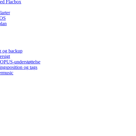
ed Flacbox
larter
iOS
plan
ng og backup
ersigt
, OPUS-understøttelse
ingsposition og tags
ermusic