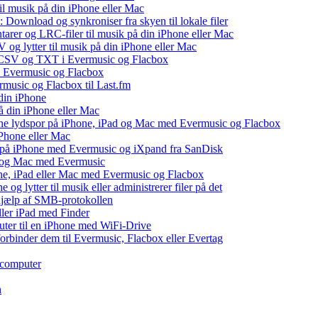
il musik på din iPhone eller Mac
 Download og synkroniser fra skyen til lokale filer
tarer og LRC-filer til musik på din iPhone eller Mac
og lytter til musik på din iPhone eller Mac
, CSV og TXT i Evermusic og Flacbox
il Evermusic og Flacbox
ermusic og Flacbox til Last.fm
din iPhone
å din iPhone eller Mac
 dine lydspor på iPhone, iPad og Mac med Evermusic og Flacbox
iPhone eller Mac
v på iPhone med Evermusic og iXpand fra SanDisk
ad og Mac med Evermusic
one, iPad eller Mac med Evermusic og Flacbox
 og lytter til musik eller administrerer filer på det
 hjælp af SMB-protokollen
eller iPad med Finder
puter til en iPhone med WiFi-Drive
 forbinder dem til Evermusic, Flacbox eller Evertag
 computer
n