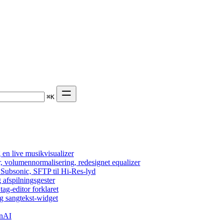
⌘
K
en live musikvisualizer
r, volumennormalisering, redesignet equalizer
 Subsonic, SFTP til Hi-Res-lyd
 afspilningsgester
tag-editor forklaret
g sangtekst-widget
enAI