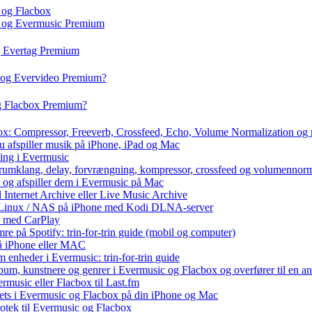
 og Flacbox
c og Evermusic Premium
g Evertag Premium
o og Evervideo Premium?
og Flacbox Premium?
box: Compressor, Freeverb, Crossfeed, Echo, Volume Normalization og
u afspiller musik på iPhone, iPad og Mac
ning i Evermusic
 rumklang, delay, forvrængning, kompressor, crossfeed og volumennorm
r og afspiller dem i Evermusic på Mac
l Internet Archive eller Live Music Archive
 / Linux / NAS på iPhone med Kodi DLNA-server
e med CarPlay
e på Spotify: trin-for-trin guide (mobil og computer)
 på iPhone eller MAC
 enheder i Evermusic: trin-for-trin guide
album, kunstnere og genrer i Evermusic og Flacbox og overfører til en 
rmusic eller Flacbox til Last.fm
ets i Evermusic og Flacbox på din iPhone og Mac
liotek til Evermusic og Flacbox