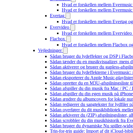
Hvad er forskellen mellem Evermusic
Hvad er forskellen mellem Evermusi
Evertag
Hvad er forskellen mellem Evertag o
Evervideo
Hvad er forskellen mellem Evervide
Flacbox
Hvad er forskellen mellem Flacbox 
Vejledninger
Sådan bruger du lydeffekter og DSP i Flac
Sådan tænder du en musikvisualizer, mens d
Sådan aktiverer og bruger du gapless-afspil
Sådan bruger du lydeffekterne i Evermusic:
Sådan eksporterer du Apple Music-playliste
Sådan opretter du en M3U-afspilningsliste ti
Sådan afspiller du din musik fra Mac / PC
Sådan afspiller du din egen musik på iPhon
Sådan ændrer du albumcovers for lokale numr
Sådan redigerer du sangtekster for lydfiler
Sådan overfører du dit musikbibliotek mellem
Sådan arkiverer du (ZIP) afspilningslister, 
Sådan scrobbler du din musikhistorik fra Eve
Sådan bruger du dynamiske Nu spiller-widg
Trin-for-trin guide: Import af dit iCloud-bib