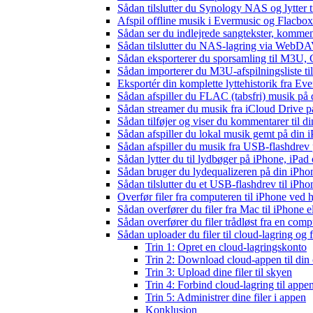
Sådan tilslutter du Synology NAS og lytter t
Afspil offline musik i Evermusic og Flacbox:
Sådan ser du indlejrede sangtekster, kommen
Sådan tilslutter du NAS-lagring via WebDAV 
Sådan eksporterer du sporsamling til M3U
Sådan importerer du M3U-afspilningsliste t
Eksportér din komplette lyttehistorik fra Ev
Sådan afspiller du FLAC (tabsfri) musik på 
Sådan streamer du musik fra iCloud Drive p
Sådan tilføjer og viser du kommentarer til
Sådan afspiller du lokal musik gemt på din 
Sådan afspiller du musik fra USB-flashdre
Sådan lytter du til lydbøger på iPhone, iP
Sådan bruger du lydequalizeren på din iPh
Sådan tilslutter du et USB-flashdrev til iPhone
Overfør filer fra computeren til iPhone ved
Sådan overfører du filer fra Mac til iPhone 
Sådan overfører du filer trådløst fra en com
Sådan uploader du filer til cloud-lagring og
Trin 1: Opret en cloud-lagringskonto
Trin 2: Download cloud-appen til din
Trin 3: Upload dine filer til skyen
Trin 4: Forbind cloud-lagring til appe
Trin 5: Administrer dine filer i appen
Konklusion