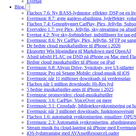
Evertag
Blog
Flacbox 7.6: Ny BASS-lydmotor, effekter, DSP og en liv
Evermusic 8.7: ægte gapless-afspilning, lydeffekter, vol
Flacbox 7.4: Genopbygget CarPlay, Plex, Jellyfin, Subso
Evervideo 1.7: nye Plex, Jellyfin, sky-streaming og afspi
Evertag 4.2: Nye sky-forbindelser, indstillinger for tag-edi
Evermusic 8.6: Ny CarPlay, Plex, Jellyfin, SFTP og sang
De bedste cloud musikafspillere til iPhone i 2026
Eksporter Wix blogindlæg til Markdown med OpenAI
Afspil tabsfri FLAC og DSD på iPhone og Mac med Fl
Bedste cloud musikafspiller til iPhone og iPad
Evermusic 6.8: Aliyun Drive, Synology, nye UI-stilarter
Evermusic Pro på Setapp Mobile: cloud-musik til iOS
Evermusic når 11 millioner downloads på verdensplan
Flacbox når 1 million downloads: Hi-Res lyd
5 bedste musikafspiller-apps til iPhone i 2025
Evermusic promovideo: cloud-musikafspiller
Evermusic 3.6: CarPlay, VoiceOver og mere
Evermusic 3.1: Crossfade, bibliotekssynkronisering og 
Evermusic når 3 millioner downloads: funktionsoversigt
Flacbox 1.6: automatisk synkronisering, equalizer, OPUS
Evermusic 2.3: Automatisk synkronisering, afspilningspos
Stream musik fra cloud-lagring på iPhone med Evermusi
iOS-lydstreaming med AVAssetResourceLoader