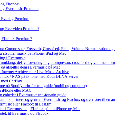
 og Flacbox
c og Evermusic Premium
g Evertag Premium
o og Evervideo Premium?
og Flacbox Premium?
box: Compressor, Freeverb, Crossfeed, Echo, Volume Normalization og
u afspiller musik på iPhone, iPad og Mac
ning i Evermusic
 rumklang, delay, forvrængning, kompressor, crossfeed og volumennorm
r og afspiller dem i Evermusic på Mac
l Internet Archive eller Live Music Archive
 / Linux / NAS på iPhone med Kodi DLNA-server
e med CarPlay
e på Spotify: trin-for-trin guide (mobil og computer)
 på iPhone eller MAC
 enheder i Evermusic: trin-for-trin guide
album, kunstnere og genrer i Evermusic og Flacbox og overfører til en 
rmusic eller Flacbox til Last.fm
ets i Evermusic og Flacbox på din iPhone og Mac
liotek til Evermusic og Flacbox