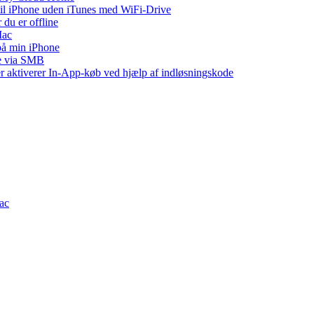
 til iPhone uden iTunes med WiFi-Drive
 du er offline
Mac
 på min iPhone
ne via SMB
ler aktiverer In-App-køb ved hjælp af indløsningskode
Mac