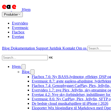
Hjem
Produkter
Evervideo
Evermusic
Flacbox
Evertag
Blog
Dokumentation
Support
Juridisk
Kontakt
Om os
⌘
K
Hjem
Blog
Flacbox 7.6: Ny BASS-lydmotor, effekter, DSP og 
Evermusic 8.7: ægte gapless-afspilning, lydeffekte
Flacbox 7.4: Genopbygget CarPlay, Plex, Jellyfin,
Evervideo 1.7: nye Plex, Jellyfin, sky-streaming og
Evertag 4.2: Nye sky-forbindelser, indstillinger for 
Evermusic 8.6: Ny CarPlay, Plex, Jellyfin, SFTP o
De bedste cloud musikafspillere til iPhone i 2026
Eksporter Wix blogindlæg til Markdown med Op