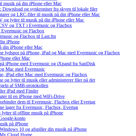
il musik på din iPhone eller Mac
 Download og synkroniser fra skyen til lokale filer
tarer og LRC-filer til musik på din iPhone eller Mac
og lytter til musik på din iPhone eller Mac
, CSV og TXT i Evermusic og Flacbox
il Evermusic og Flacbox
ermusic og Flacbox til Last.fm
din iPhone
å din iPhone eller Mac
 dine lydspor på iPhone, iPad og Mac med Evermusic og Flacbox
iPhone eller Mac
v på iPhone med Evermusic og iXpand fra SanDisk
ad og Mac med Evermusic
one, iPad eller Mac med Evermusic og Flacbox
 og lytter til musik eller administrerer filer på det
 hjælp af SMB-protokollen
eller iPad med Finder
puter til en iPhone med WiFi-Drive
 forbinder dem til Evermusic, Flacbox eller Evertag
ne lager fra Evermusic, Flacbox, Evertag
tter til offline musik på iPhone
 Google-konto
musik på iPhone
indows 10 og afspiller din musik på iPhone
WD My Cloud Home