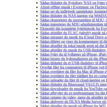
Sådan tilslutter du Synology NAS og lytter t
Afspil offline musik i Evermusic og Flacbox:
Sådan ser du indlejrede sangtekster, kommen
Sådan tilslutter du NAS-lagring via WebDAV 
Sådan eksporterer du sporsamling til M3U
Sådan importerer du M3U-afspilningsliste t
Eksportér din komplette lyttehistorik fra Ev
Sådan afspiller du FLAC (tabsfri) musik på 
Sådan streamer du musik fra iCloud Drive p
Sådan tilføjer og viser du kommentarer til
Sådan afspiller du lokal musik gemt på din 
Sådan afspiller du musik fra USB-flashdre
Sådan lytter du til lydbøger på iPhone, iP
Sådan bruger du lydequalizeren på din iPh
Sådan tilslutter du et USB-flashdrev til iPhone
Overfør filer fra computeren til iPhone ved
Sådan overfører du filer fra Mac til iPhone 
Sådan overfører du filer trådløst fra en com
Sådan uploader du filer til cloud-lagring og
Sådan tilslutter du Bluesound VAULTs inter
Sådan downloader du musik fra YouTube og ly
Sådan afbryder du en tredjepartsapp fra din
Sådan optager du video, mens du afspiller 
Sådan aktiverer du DLNA Media Server på W
Sådan afspiller du musik på iPhone fra 