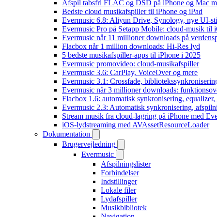
Afspil tabsfri FLAC og DSD på iPhone og Mac m
Bedste cloud musikafspiller til iPhone og iPad
Evermusic 6.8: Aliyun Drive, Synology, nye UI-sti
Evermusic Pro på Setapp Mobile: cloud-musik til 
Evermusic når 11 millioner downloads på verdens
Flacbox når 1 million downloads: Hi-Res lyd
5 bedste musikafspiller-apps til iPhone i 2025
Evermusic promovideo: cloud-musikafspiller
Evermusic 3.6: CarPlay, VoiceOver og mere
Evermusic 3.1: Crossfade, bibliotekssynkroniseri
Evermusic når 3 millioner downloads: funktionsov
Flacbox 1.6: automatisk synkronisering, equalizer
Evermusic 2.3: Automatisk synkronisering, afspiln
Stream musik fra cloud-lagring på iPhone med Ev
iOS-lydstreaming med AVAssetResourceLoader
Dokumentation
Brugervejledning
Evermusic
Afspilningslister
Forbindelser
Indstillinger
Lokale filer
Lydafspiller
Musikbibliotek
Navigation