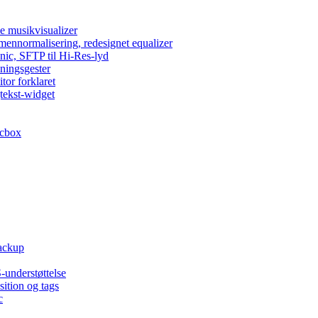
e musikvisualizer
umennormalisering, redesignet equalizer
nic, SFTP til Hi-Res-lyd
lningsgester
tor forklaret
tekst-widget
acbox
backup
-understøttelse
ition og tags
c