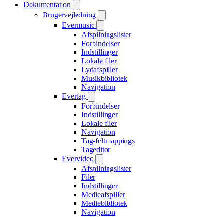
Dokumentation
Brugervejledning
Evermusic
Afspilningslister
Forbindelser
Indstillinger
Lokale filer
Lydafspiller
Musikbibliotek
Navigation
Evertag
Forbindelser
Indstillinger
Lokale filer
Navigation
Tag-feltmappings
Tageditor
Evervideo
Afspilningslister
Filer
Indstillinger
Medieafspiller
Mediebibliotek
Navigation