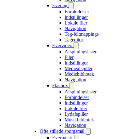
Evertag
Forbindelser
Indstillinger
Lokale filer
Navigation
Tag-feltmappings
Tageditor
Evervideo
Afspilningslister
Filer
Indstillinger
Medieafspiller
Mediebibliotek
Navigation
Flacbox
Afspilningslister
Forbindelser
Indstillinger
Lokale filer
Lydafspiller
Musikbibliotek
Navigation
Ofte stillede spørgsmål
Evermusic