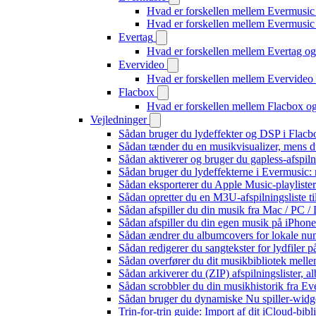
Hvad er forskellen mellem Evermusic
Hvad er forskellen mellem Evermusi
Evertag
Hvad er forskellen mellem Evertag o
Evervideo
Hvad er forskellen mellem Evervide
Flacbox
Hvad er forskellen mellem Flacbox 
Vejledninger
Sådan bruger du lydeffekter og DSP i Flac
Sådan tænder du en musikvisualizer, mens d
Sådan aktiverer og bruger du gapless-afspil
Sådan bruger du lydeffekterne i Evermusic:
Sådan eksporterer du Apple Music-playliste
Sådan opretter du en M3U-afspilningsliste ti
Sådan afspiller du din musik fra Mac / PC
Sådan afspiller du din egen musik på iPhon
Sådan ændrer du albumcovers for lokale numr
Sådan redigerer du sangtekster for lydfiler
Sådan overfører du dit musikbibliotek mellem
Sådan arkiverer du (ZIP) afspilningslister, 
Sådan scrobbler du din musikhistorik fra Eve
Sådan bruger du dynamiske Nu spiller-widg
Trin-for-trin guide: Import af dit iCloud-bib