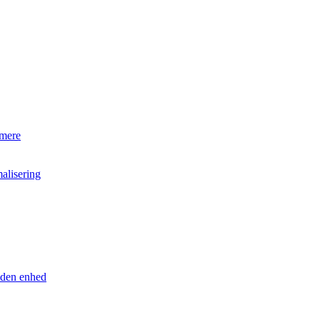
 mere
alisering
anden enhed