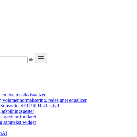
⌘
K
en live musikvisualizer
r, volumennormalisering, redesignet equalizer
 Subsonic, SFTP til Hi-Res-lyd
 afspilningsgester
tag-editor forklaret
g sangtekst-widget
enAI