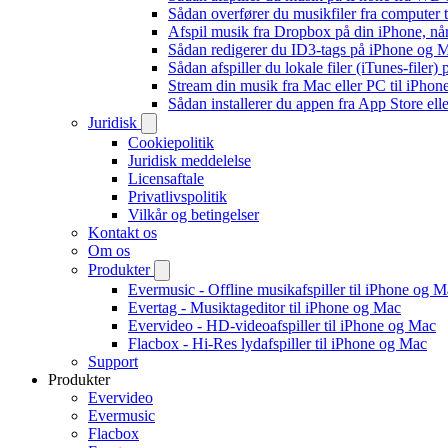
Sådan overfører du musikfiler fra computer
Afspil musik fra Dropbox på din iPhone, når
Sådan redigerer du ID3-tags på iPhone og 
Sådan afspiller du lokale filer (iTunes-filer)
Stream din musik fra Mac eller PC til iPho
Sådan installerer du appen fra App Store el
Juridisk
Cookiepolitik
Juridisk meddelelse
Licensaftale
Privatlivspolitik
Vilkår og betingelser
Kontakt os
Om os
Produkter
Evermusic - Offline musikafspiller til iPhone og 
Evertag - Musiktageditor til iPhone og Mac
Evervideo - HD-videoafspiller til iPhone og Mac
Flacbox - Hi-Res lydafspiller til iPhone og Mac
Support
Produkter
Evervideo
Evermusic
Flacbox