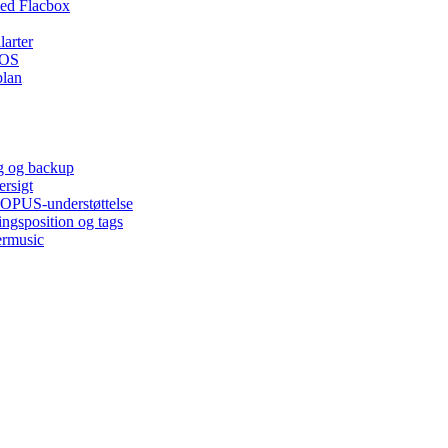
ed Flacbox
larter
iOS
plan
ng og backup
ersigt
, OPUS-understøttelse
ingsposition og tags
ermusic