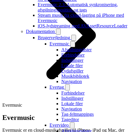
Evermusic 2.3: Automatisk synkronisering,
afspilningsposition og tags
Stream musik fra cloud-lagring på iPhone med
Evermusic
iOS-lydstreaming med AVAssetResourceLoader
Dokumentation
Brugervejledning
Evermusic
Afspilningslister
Forbindelser
Indstillinger
Lokale filer
Lydafspiller
Musikbibliotek
Navigation
Evertag
Forbindelser
Indstillinger
Lokale filer
Evermusic
Navigation
Tag-feltmappings
Evermusic
Tageditor
Evervideo
Evermusic er en cloud-musikafspiller til iPhone, iPad og Mac, der
Afspilningslister