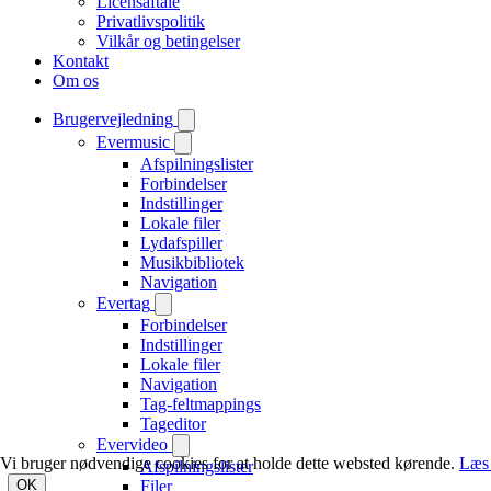
Licensaftale
Privatlivspolitik
Vilkår og betingelser
Kontakt
Om os
Brugervejledning
Evermusic
Afspilningslister
Forbindelser
Indstillinger
Lokale filer
Lydafspiller
Musikbibliotek
Navigation
Evertag
Forbindelser
Indstillinger
Lokale filer
Navigation
Tag-feltmappings
Tageditor
Evervideo
Vi bruger nødvendige cookies for at holde dette websted kørende.
Læs
Afspilningslister
OK
Filer