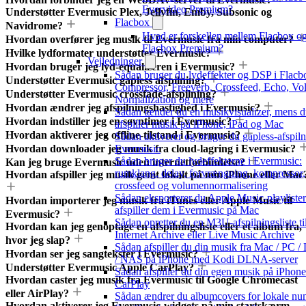
Evervideo Premium?
Understøtter Evermusic Plex, Jellyfin, Emby, Subsonic og
Flacbox
Navidrome?
Hvad er forskellen mellem Flacbox o
Hvordan overfører jeg musik til Evermusic fra min computer?
Flacbox Premium?
Hvilke lydformater understøtter Evermusic?
Vejledninger
Hvordan bruger jeg lyd-equalizeren i Evermusic?
Sådan bruger du lydeffekter og DSP i Flacb
Understøtter Evermusic gapless afspilning?
Compressor, Freeverb, Crossfeed, Echo, V
Understøtter Evermusic crossfade-afspilning?
Normalization og mere
Hvordan ændrer jeg afspilningshastighed i Evermusic?
Sådan tænder du en musikvisualizer, mens 
Hvordan indstiller jeg en søvntimer i Evermusic?
afspiller musik på iPhone, iPad og Mac
Hvordan aktiverer jeg offline-tilstand i Evermusic?
Sådan aktiverer og bruger du gapless-afspiln
Hvordan downloader jeg musik fra cloud-lagring i Evermusic?
Evermusic
Sådan bruger du lydeffekterne i Evermusic:
Kan jeg bruge Evermusic uden internetforbindelse?
rumklang, delay, forvrængning, kompressor,
Hvordan afspiller jeg musik gemt lokalt på min iPhone eller Mac
crossfeed og volumennormalisering
Sådan eksporterer du Apple Music-playliste
Hvordan importerer jeg musik fra iTunes eller Apple Music til
afspiller dem i Evermusic på Mac
Evermusic?
Sådan opretter du en M3U-afspilningsliste ti
Hvordan kan jeg genoptage en afspilningsliste eller et album fra,
Internet Archive eller Live Music Archive
hvor jeg slap?
Sådan afspiller du din musik fra Mac / PC /
Hvordan ser jeg sangtekster i Evermusic?
/ NAS på iPhone med Kodi DLNA-server
Understøtter Evermusic Apple CarPlay?
Sådan afspiller du din egen musik på iPhon
Hvordan caster jeg musik fra Evermusic til Google Chromecast
CarPlay
eller AirPlay?
Sådan ændrer du albumcovers for lokale nu
Hvordan aktiverer jeg Evermusic-widgets på min startskærm