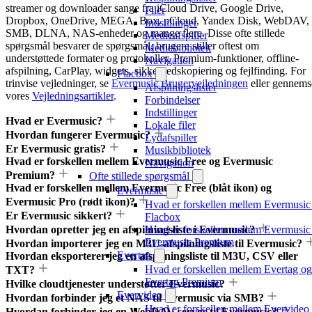
streamer og downloader sange fra iCloud Drive, Google Drive,
Filer
Dropbox, OneDrive, MEGA, Box, pCloud, Yandex Disk, WebDAV,
Indstillinger
SMB, DLNA, NAS-enheder og mange flere. Disse ofte stillede
Medieafspiller
spørgsmål besvarer de spørgsmål, brugere stiller oftest om
Mediebibliotek
understøttede formater og protokoller, Premium-funktioner, offline-
Navigation
afspilning, CarPlay, widgets, sikkerhedskopiering og fejlfinding. For
Flacbox
trinvise vejledninger, se
Evermusic Brugervejledningen
eller gennems
Afspilningslister
vores
Vejledningsartikler
.
Forbindelser
Indstillinger
Hvad er Evermusic?
Lokale filer
Hvordan fungerer Evermusic?
Lydafspiller
Er Evermusic gratis?
Musikbibliotek
Hvad er forskellen mellem Evermusic Free og Evermusic
Navigation
Premium?
Ofte stillede spørgsmål
Hvad er forskellen mellem Evermusic Free (blåt ikon) og
Evermusic
Evermusic Pro (rødt ikon)?
Hvad er forskellen mellem Evermusic
Er Evermusic sikkert?
Flacbox
Hvordan opretter jeg en afspilningsliste i Evermusic?
Hvad er forskellen mellem Evermusic
Evermusic Premium
Hvordan importerer jeg en M3U-afspilningsliste til Evermusic?
Evertag
Hvordan eksporterer jeg en afspilningsliste til M3U, CSV eller
Hvad er forskellen mellem Evertag og
TXT?
Evertag Premium
Hvilke cloudtjenester understøtter Evermusic?
Evervideo
Hvordan forbinder jeg et NAS til Evermusic via SMB?
Hvad er forskellen mellem Evervideo
Hvordan forbinder jeg en WebDAV-server til Evermusic?