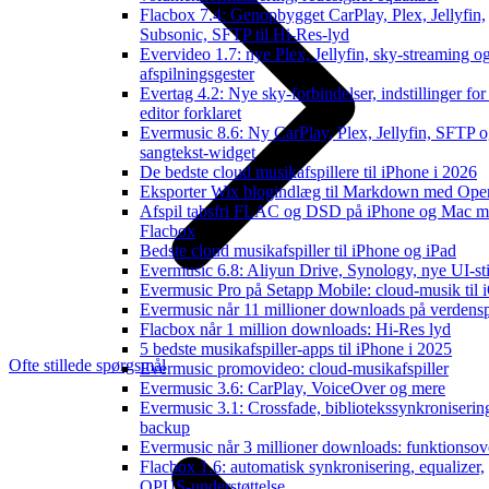
Flacbox 7.4: Genopbygget CarPlay, Plex, Jellyfin,
Subsonic, SFTP til Hi-Res-lyd
Evervideo 1.7: nye Plex, Jellyfin, sky-streaming o
afspilningsgester
Evertag 4.2: Nye sky-forbindelser, indstillinger for
editor forklaret
Evermusic 8.6: Ny CarPlay, Plex, Jellyfin, SFTP 
sangtekst-widget
De bedste cloud musikafspillere til iPhone i 2026
Eksporter Wix blogindlæg til Markdown med Op
Afspil tabsfri FLAC og DSD på iPhone og Mac 
Flacbox
Bedste cloud musikafspiller til iPhone og iPad
Evermusic 6.8: Aliyun Drive, Synology, nye UI-sti
Evermusic Pro på Setapp Mobile: cloud-musik til 
Evermusic når 11 millioner downloads på verdens
Flacbox når 1 million downloads: Hi-Res lyd
5 bedste musikafspiller-apps til iPhone i 2025
Ofte stillede spørgsmål
Evermusic promovideo: cloud-musikafspiller
Evermusic 3.6: CarPlay, VoiceOver og mere
Evermusic 3.1: Crossfade, bibliotekssynkroniserin
backup
Evermusic når 3 millioner downloads: funktionsov
Flacbox 1.6: automatisk synkronisering, equalizer,
OPUS-understøttelse