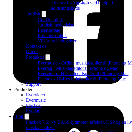
aktiverer In-App-køb ved hjælp af
indløsningskode
Juridisk
Cookiepolitik
Juridisk meddelelse
Licensaftale
Privatlivspolitik
Vilkår og betingelser
Kontakt os
Om os
Produkter
Evermusic - Offline musikafspiller til iPhone og 
Evertag - Musiktageditor til iPhone og Mac
Evervideo - HD-videoafspiller til iPhone og Mac
Flacbox - Hi-Res lydafspiller til iPhone og Mac
Support
Produkter
Evervideo
Evermusic
Flacbox
Evertag
Blog
Flacbox 7.6: Ny BASS-lydmotor, effekter, DSP og en li
musikvisualizer