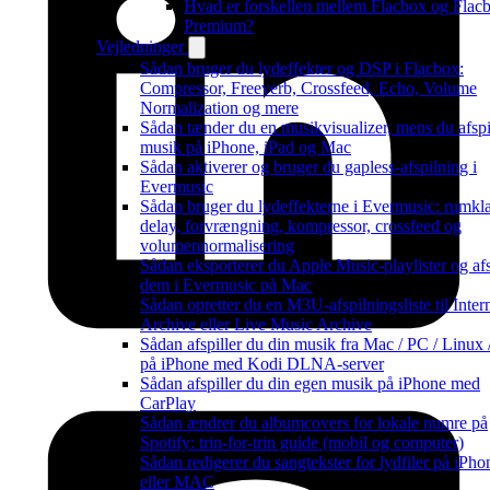
Hvad er forskellen mellem Flacbox og Flac
Premium?
Vejledninger
Sådan bruger du lydeffekter og DSP i Flacbox:
Compressor, Freeverb, Crossfeed, Echo, Volume
Normalization og mere
Sådan tænder du en musikvisualizer, mens du afspi
musik på iPhone, iPad og Mac
Sådan aktiverer og bruger du gapless-afspilning i
Evermusic
Sådan bruger du lydeffekterne i Evermusic: rumkl
delay, forvrængning, kompressor, crossfeed og
volumennormalisering
Sådan eksporterer du Apple Music-playlister og afs
dem i Evermusic på Mac
Sådan opretter du en M3U-afspilningsliste til Inter
Archive eller Live Music Archive
Sådan afspiller du din musik fra Mac / PC / Linux
på iPhone med Kodi DLNA-server
Sådan afspiller du din egen musik på iPhone med
CarPlay
Sådan ændrer du albumcovers for lokale numre på
Spotify: trin-for-trin guide (mobil og computer)
Sådan redigerer du sangtekster for lydfiler på iPho
eller MAC