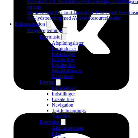
Evermusic 2.3: Automatisk synkronisering, afspilningspo
og tags
Stream musik fra cloud-lagring på iPhone med Evermusi
iOS-lydstreaming med AVAssetResourceLoader
Dokumentation
Brugervejledning
Evermusic
Afspilningslister
Forbindelser
Indstillinger
Lokale filer
Lydafspiller
Musikbibliotek
Navigation
Evertag
Forbindelser
Indstillinger
Lokale filer
Navigation
Tag-feltmappings
Tageditor
Evervideo
Afspilningslister
Filer