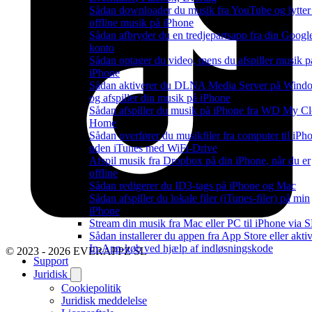
Sådan downloader du musik fra YouTube og lytter 
offline musik på iPhone
Sådan afbryder du en tredjepartsapp fra din Googl
konto
Sådan optager du video, mens du afspiller musik p
iPhone
Sådan aktiverer du DLNA Media Server på Wind
og afspiller din musik på iPhone
Sådan afspiller du musik på iPhone fra WD My C
Home
Sådan overfører du musikfiler fra computer til iPh
uden iTunes med WiFi-Drive
Afspil musik fra Dropbox på din iPhone, når du er
offline
Sådan redigerer du ID3-tags på iPhone og Mac
Sådan afspiller du lokale filer (iTunes-filer) på min
iPhone
Stream din musik fra Mac eller PC til iPhone via
Sådan installerer du appen fra App Store eller akti
In-App-køb ved hjælp af indløsningskode
© 2023 - 2026 EVERAPPZ SL
Support
Juridisk
Cookiepolitik
Juridisk meddelelse