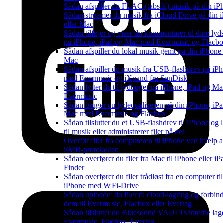
Sådan afspiller du FLAC (tabsfri) musik på din iP
Sådan streamer du musik fra iCloud Drive på din 
eller Mac
Sådan tilføjer og viser du kommentarer til dine lyd
på iPhone, iPad og Mac med Evermusic og Flacb
Sådan afspiller du lokal musik gemt på din iPhone 
Mac
Sådan afspiller du musik fra USB-flashdrev på iP
med Evermusic og iXpand fra SanDisk
Sådan lytter du til lydbøger på iPhone, iPad og M
Evermusic
Sådan bruger du lydequalizeren på din iPhone, iPad
Mac med Evermusic og Flacbox
Sådan tilslutter du et USB-flashdrev til iPhone og l
til musik eller administrerer filer på det
Overfør filer fra computeren til iPhone ved hjælp a
SMB-protokollen
Sådan overfører du filer fra Mac til iPhone eller i
Finder
Sådan overfører du filer trådløst fra en computer til
iPhone med WiFi-Drive
Sådan uploader du filer til cloud-lagring og forbin
dem til Evermusic, Flacbox eller Evertag
Sådan tilslutter du Bluesound VAULTs interne lage
Evermusic, Flacbox, Evertag