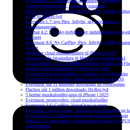
Evermusic 8.7: ægte gapless-afspilning, lydeffekter,
volumennormalisering, redesignet equalizer
Flacbox 7.4: Genopbygget CarPlay, Plex, Jellyfin, Subso
SFTP til Hi-Res-lyd
Evervideo 1.7: nye Plex, Jellyfin, sky-streaming og
afspilningsgester
Evertag 4.2: Nye sky-forbindelser, indstillinger for tag-ed
forklaret
Evermusic 8.6: Ny CarPlay, Plex, Jellyfin, SFTP og sang
widget
De bedste cloud musikafspillere til iPhone i 2026
Eksporter Wix blogindlæg til Markdown med OpenAI
Afspil tabsfri FLAC og DSD på iPhone og Mac med Fl
Bedste cloud musikafspiller til iPhone og iPad
Evermusic 6.8: Aliyun Drive, Synology, nye UI-stilarter
Evermusic Pro på Setapp Mobile: cloud-musik til iOS
Evermusic når 11 millioner downloads på verdensplan
Flacbox når 1 million downloads: Hi-Res lyd
5 bedste musikafspiller-apps til iPhone i 2025
Evermusic promovideo: cloud-musikafspiller
Evermusic 3.6: CarPlay, VoiceOver og mere
Evermusic 3.1: Crossfade, bibliotekssynkronisering og 
Evermusic når 3 millioner downloads: funktionsoversigt
Flacbox 1.6: automatisk synkronisering, equalizer, OPU
understøttelse