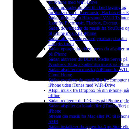
en iPhone med WiFi-Drive
Sådan uploader du filer til cloud-lagring og
forbinder dem til Evermusic, Flacbox eller 
Sådan tilslutter du Bluesound VAULTs inte
lager fra Evermusic, Flacbox, Evertag
Sådan downloader du musik fra YouTube og 
til offline musik på iPhone
Sådan afbryder du en tredjepartsapp fra din
Google-konto
Sådan optager du video, mens du afspiller m
på iPhone
Sådan aktiverer du DLNA Media Server på
Windows 10 og afspiller din musik på iPho
Sådan afspiller du musik på iPhone fra WD
Cloud Home
Sådan overfører du musikfiler fra computer t
iPhone uden iTunes med WiFi-Drive
Afspil musik fra Dropbox på din iPhone, når
offline
Sådan redigerer du ID3-tags på iPhone og 
Sådan afspiller du lokale filer (iTunes-filer)
iPhone
Stream din musik fra Mac eller PC til iPhone
SMB
Sådan installerer du appen fra App Store elle