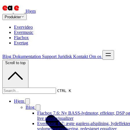
Hjem
Produkter
Evervideo
Evermusic
Flacbox
Evertag
Blog
Dokumentation
Support
Juridisk
Kontakt
Om os
Scroll to top
Dokumentation
CTRL K
Hjem
Blog
Flacbox 7.6: Ny BASS-lydmotor, effekter, DSP og
live musikvisualizer
Evermusic 8.7: ægte gapless-afspilning, lydeffekter
volumennormalisering, redesignet equalizer