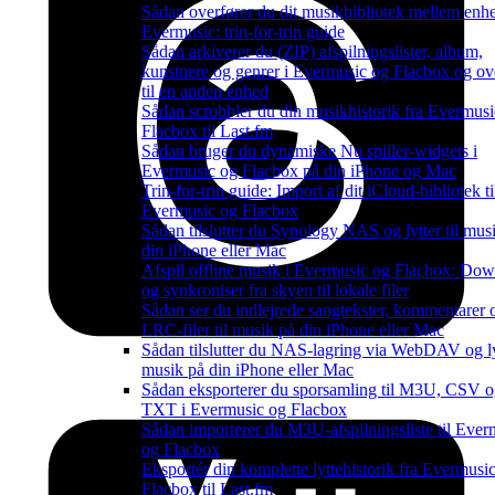
Sådan overfører du dit musikbibliotek mellem enhe
Evermusic: trin-for-trin guide
Sådan arkiverer du (ZIP) afspilningslister, album,
kunstnere og genrer i Evermusic og Flacbox og ov
til en anden enhed
Sådan scrobbler du din musikhistorik fra Evermusic
Flacbox til Last.fm
Sådan bruger du dynamiske Nu spiller-widgets i
Evermusic og Flacbox på din iPhone og Mac
Trin-for-trin guide: Import af dit iCloud-bibliotek ti
Evermusic og Flacbox
Sådan tilslutter du Synology NAS og lytter til mus
din iPhone eller Mac
Afspil offline musik i Evermusic og Flacbox: Do
og synkroniser fra skyen til lokale filer
Sådan ser du indlejrede sangtekster, kommentarer 
LRC-filer til musik på din iPhone eller Mac
Sådan tilslutter du NAS-lagring via WebDAV og lyt
musik på din iPhone eller Mac
Sådan eksporterer du sporsamling til M3U, CSV 
TXT i Evermusic og Flacbox
Sådan importerer du M3U-afspilningsliste til Ever
og Flacbox
Eksportér din komplette lyttehistorik fra Evermusi
Flacbox til Last.fm