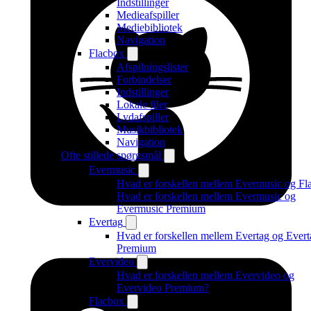
Indstillinger
Medieafspiller
Mediebibliotek
Navigation
Flacbox
Afspilningslister
Forbindelser
Indstillinger
Lokale filer
Lydafspiller
Musikbibliotek
Navigation
Ofte stillede spørgsmål
Evermusic
Hvad er forskellen mellem Evermusic og Fl
Hvad er forskellen mellem Evermusic og
Evermusic Premium
Evertag
Hvad er forskellen mellem Evertag og Evert
Premium
Evervideo
Hvad er forskellen mellem Evervideo og
Evervideo Premium?
Flacbox