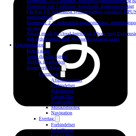
Evermusic 3.1: Crossfade, bibliotekssynkronisering og 
Evermusic når 3 millioner downloads: funktionsoversigt
Flacbox 1.6: automatisk synkronisering, equalizer, OPU
understøttelse
Evermusic 2.3: Automatisk synkronisering, afspilningspo
og tags
Stream musik fra cloud-lagring på iPhone med Evermusi
iOS-lydstreaming med AVAssetResourceLoader
Dokumentation
Kom i gang
Leder du efter hjælp?
Juridisk information
Brugervejledning
Evermusic
Afspilningslister
Forbindelser
Indstillinger
Lokale filer
Lydafspiller
Musikbibliotek
Navigation
Evertag
Forbindelser
Indstillinger
Lokale filer