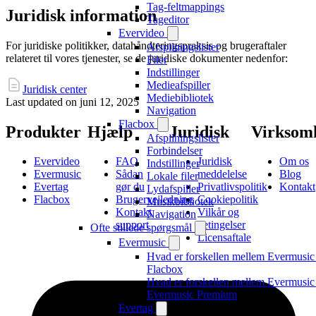
Tag-feltmappings
Juridisk information
Tageditor
Evervideo
For juridiske politikker, datahåndteringspraksis og brugeraftaler
Afspilningslister
relateret til vores tjenester, se de juridiske dokumenter nedenfor:
Filer
Indstillinger
Medieafspiller
Juridisk center
Mediebibliotek
Last updated on
juni 12, 2025
Navigation
Flacbox
Produkter
Hjælp
Juridisk
Virksom
Afspilningslister
Forbindelser
Evervideo
FAQ
Juridisk
Om os
Indstillinger
Evermusic
Sådan
meddelelse
Blog
Lokale filer
Evertag
gør du
Privatlivspolitik
Kontakt
Lydafspiller
Flacbox
Brugervejledning
Cookiepolitik
Musikbibliotek
Kontakt
Vilkår og
Navigation
support
betingelser
Ofte stillede spørgsmål
Licensaftale
Evermusic
Hvad er forskellen mellem Evermusic
Flacbox
Hvad er forskellen mellem Evermusic
Evermusic Premium
Evertag