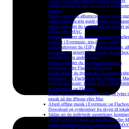
/ NAS på iPhone med Kodi DLNA-server
Sådan afspiller du din egen musik på iPhon
CarPlay
Sådan ændrer du albumcovers for lokale nu
Spotify: trin-for-trin guide (mobil og comput
Sådan redigerer du sangtekster for lydfiler p
iPhone eller MAC
Sådan overfører du dit musikbibliotek mell
enheder i Evermusic: trin-for-trin guide
Sådan arkiverer du (ZIP) afspilningslister, a
kunstnere og genrer i Evermusic og Flacbox
overfører til en anden enhed
Sådan scrobbler du din musikhistorik fra
Evermusic eller Flacbox til Last.fm
Sådan bruger du dynamiske Nu spiller-widge
Evermusic og Flacbox på din iPhone og Ma
Trin-for-trin guide: Import af dit iCloud-bibl
til Evermusic og Flacbox
Sådan tilslutter du Synology NAS og lytter t
musik på din iPhone eller Mac
Afspil offline musik i Evermusic og Flacbox
Download og synkroniser fra skyen til lokale
Sådan ser du indlejrede sangtekster, kommen
og LRC-filer til musik på din iPhone eller 
Sådan tilslutter du NAS-lagring via WebD