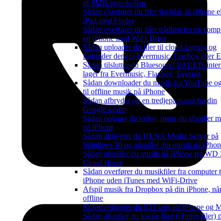
af SMB-protokollen
Sådan overfører du filer fra Mac til iPhone el
iPad med Finder
Sådan overfører du filer trådløst fra en compu
en iPhone med WiFi-Drive
Sådan uploader du filer til cloud-lagring og
forbinder dem til Evermusic, Flacbox eller 
Sådan tilslutter du Bluesound VAULTs inte
lager fra Evermusic, Flacbox, Evertag
Sådan downloader du musik fra YouTube og 
til offline musik på iPhone
Sådan afbryder du en tredjepartsapp fra din
Google-konto
Sådan optager du video, mens du afspiller m
på iPhone
Sådan aktiverer du DLNA Media Server på
Windows 10 og afspiller din musik på iPho
Sådan afspiller du musik på iPhone fra WD
Cloud Home
Sådan overfører du musikfiler fra computer t
iPhone uden iTunes med WiFi-Drive
Afspil musik fra Dropbox på din iPhone, når
offline
Sådan redigerer du ID3-tags på iPhone og 
Sådan afspiller du lokale filer (iTunes-filer)