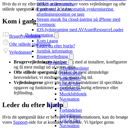
OPUS-understøttelse
Hvis du er ny eller ønsker at lære mere, er vores vejledninger og ofte
Evermusic 2.3: Automatisk synkronisering,
stillede spørgsmål et godt sted at starte.
afspilningsposition og tags
Stream musik fra cloud-lagring på iPhone med
Kom i gang
Evermusic
iOS-lydstreaming med AVAssetResourceLoader
Dokumentation
Brugervejledning
Kom i gang
Ofte stillede spørgsmål
Leder du efter hjælp?
Juridisk information
Vejledninger
Brugervejledning
Brugervejledningen
hjælper dig med at installere, konfigurere
Evermusic
og få mest muligt ud af vores apps.
Afspilningslister
Ofte stillede spørgsmål
dækker de mest almindelige
Forbindelser
henvendelser, vi modtager, og sparer dig tid.
Indstillinger
Vejledningerne
giver trin-for-trin-instruktioner til specifikke
Lokale filer
opgaver og funktioner — perfekte til hurtig reference eller
Lydafspiller
fejlfinding.
Musikbibliotek
Navigation
Leder du efter hjælp?
Evertag
Forbindelser
Indstillinger
Hvis dit spørgsmål ikke er besvaret i dokumentationen, kan du besøg
Lokale filer
vores
Support
-side for at kontakte os direkte. Vi hjælper gerne.
Navigation