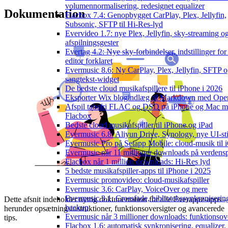
volumennormalisering, redesignet equalizer
Dokumentation
Flacbox 7.4: Genopbygget CarPlay, Plex, Jellyfin,
Subsonic, SFTP til Hi-Res-lyd
Evervideo 1.7: nye Plex, Jellyfin, sky-streaming o
afspilningsgester
Evertag 4.2: Nye sky-forbindelser, indstillinger for
editor forklaret
Evermusic 8.6: Ny CarPlay, Plex, Jellyfin, SFTP 
sangtekst-widget
De bedste cloud musikafspillere til iPhone i 2026
Eksporter Wix blogindlæg til Markdown med Op
Afspil tabsfri FLAC og DSD på iPhone og Mac 
Flacbox
Bedste cloud musikafspiller til iPhone og iPad
Evermusic 6.8: Aliyun Drive, Synology, nye UI-sti
Evermusic Pro på Setapp Mobile: cloud-musik til 
Evermusic når 11 millioner downloads på verdens
Flacbox når 1 million downloads: Hi-Res lyd
5 bedste musikafspiller-apps til iPhone i 2025
Evermusic promovideo: cloud-musikafspiller
Evermusic 3.6: CarPlay, VoiceOver og mere
Evermusic 3.1: Crossfade, bibliotekssynkroniserin
Dette afsnit indeholder nyttig dokumentation for alle Everappz-apps
backup
herunder opsætningsinstruktioner, funktionsoversigter og avancerede
Evermusic når 3 millioner downloads: funktionsov
tips.
Flacbox 1.6: automatisk synkronisering, equalizer,