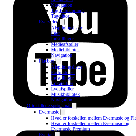
Navigation
Tag-feltmappings
Tageditor
Evervideo
Afspilningslister
Filer
Indstillinger
Medieafspiller
Mediebibliotek
Navigation
Flacbox
Afspilningslister
Forbindelser
Indstillinger
Lokale filer
Lydafspiller
Musikbibliotek
Navigation
Ofte stillede spørgsmål
Evermusic
Hvad er forskellen mellem Evermusic og Fl
Hvad er forskellen mellem Evermusic og
Evermusic Premium
Evertag