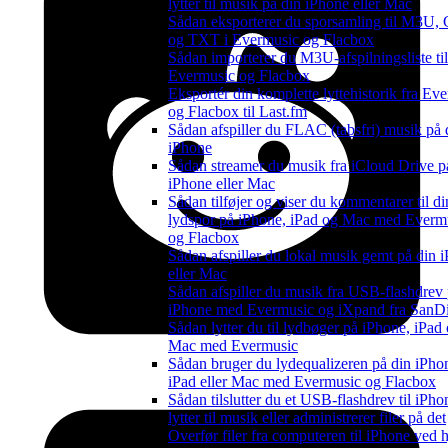
lytter til musik på din iPhone eller Mac
Sådan eksporterer du sporsamling til M3U,
og TXT i Evermusic og Flacbox
Sådan importerer du M3U-afspilningsliste til
Evermusic og Flacbox
Eksportér din komplette lyttehistorik fra Ev
og Flacbox til Last.fm
Sådan afspiller du FLAC (tabsfri) musik på 
iPhone
Sådan streamer du musik fra iCloud Drive p
iPhone eller Mac
Sådan tilføjer og viser du kommentarer til di
lydspor på iPhone, iPad og Mac med Everm
og Flacbox
Sådan afspiller du lokal musik gemt på din 
eller Mac
Sådan afspiller du musik fra USB-flashdrev
iPhone med Evermusic og iXpand fra SanD
Sådan lytter du til lydbøger på iPhone, iPad
Mac med Evermusic
Sådan bruger du lydequalizeren på din iPho
iPad eller Mac med Evermusic og Flacbox
Sådan tilslutter du et USB-flashdrev til iPho
lytter til musik eller administrerer filer på det
Overfør filer fra computeren til iPhone ved 