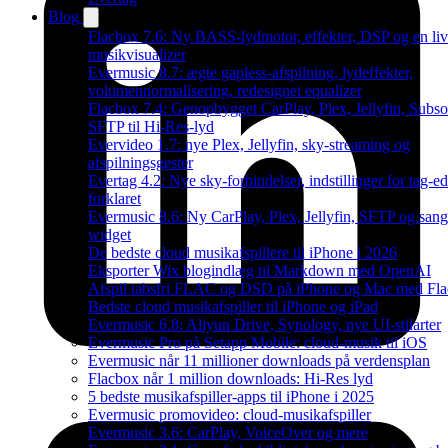
Blog
Flacbox 7.6: Ny BASS-lydmotor, effekter, DSP og en li
musikvisualizer
Evermusic 8.7: ægte gapless-afspilning, lydeffekter,
volumennormalisering, redesignet equalizer
Flacbox 7.4: Genopbygget CarPlay, Plex, Jellyfin, Subso
SFTP til Hi-Res-lyd
Evervideo 1.7: nye Plex, Jellyfin, sky-streaming og
afspilningsgester
Evertag 4.2: Nye sky-forbindelser, indstillinger for tag-ed
forklaret
Evermusic 8.6: Ny CarPlay, Plex, Jellyfin, SFTP og sang
widget
De bedste cloud musikafspillere til iPhone i 2026
Eksporter Wix blogindlæg til Markdown med OpenAI
Afspil tabsfri FLAC og DSD på iPhone og Mac med Fl
Bedste cloud musikafspiller til iPhone og iPad
Evermusic 6.8: Aliyun Drive, Synology, nye UI-stilarter
Evermusic Pro på Setapp Mobile: cloud-musik til iOS
Evermusic når 11 millioner downloads på verdensplan
Flacbox når 1 million downloads: Hi-Res lyd
5 bedste musikafspiller-apps til iPhone i 2025
Evermusic promovideo: cloud-musikafspiller
Evermusic 3.6: CarPlay, VoiceOver og mere