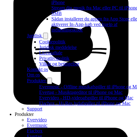
iPhone
Stream din musik fra Mac eller PC til iPhone
SMB
Sådan installerer du appen fra App Store elle
aktiverer In-App-køb ved hjælp af
indløsningskode
Juridisk
Cookiepolitik
Juridisk meddelelse
Licensaftale
Privatlivspolitik
Vilkår og betingelser
Kontakt os
Om os
Produkter
Evermusic - Offline musikafspiller til iPhone og 
Evertag - Musiktageditor til iPhone og Mac
Evervideo - HD-videoafspiller til iPhone og Mac
Flacbox - Hi-Res lydafspiller til iPhone og Mac
Support
Produkter
Evervideo
Evermusic
Flacbox
Evertag