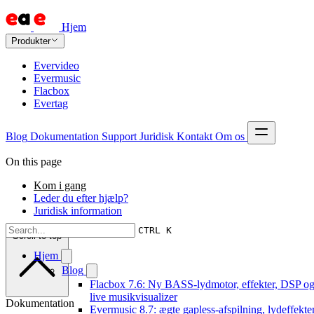
Hjem
Produkter
Evervideo
Evermusic
Flacbox
Evertag
Blog
Dokumentation
Support
Juridisk
Kontakt
Om os
On this page
Kom i gang
Leder du efter hjælp?
Juridisk information
CTRL K
Scroll to top
Hjem
Blog
Flacbox 7.6: Ny BASS-lydmotor, effekter, DSP og
live musikvisualizer
Dokumentation
Evermusic 8.7: ægte gapless-afspilning, lydeffekter