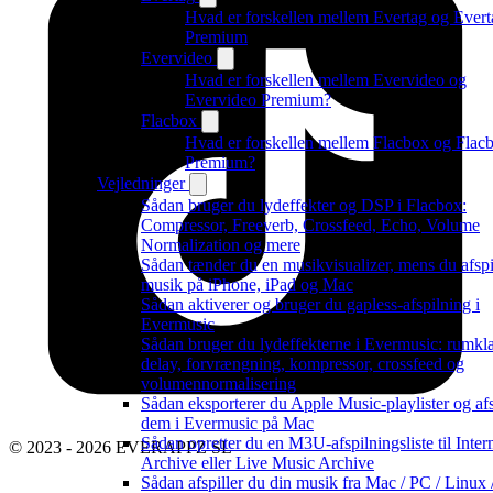
Hvad er forskellen mellem Evertag og Evert
Premium
Evervideo
Hvad er forskellen mellem Evervideo og
Evervideo Premium?
Flacbox
Hvad er forskellen mellem Flacbox og Flac
Premium?
Vejledninger
Sådan bruger du lydeffekter og DSP i Flacbox:
Compressor, Freeverb, Crossfeed, Echo, Volume
Normalization og mere
Sådan tænder du en musikvisualizer, mens du afspi
musik på iPhone, iPad og Mac
Sådan aktiverer og bruger du gapless-afspilning i
Evermusic
Sådan bruger du lydeffekterne i Evermusic: rumkl
delay, forvrængning, kompressor, crossfeed og
volumennormalisering
Sådan eksporterer du Apple Music-playlister og afs
dem i Evermusic på Mac
Sådan opretter du en M3U-afspilningsliste til Inter
© 2023 - 2026 EVERAPPZ SL
Archive eller Live Music Archive
Sådan afspiller du din musik fra Mac / PC / Linux