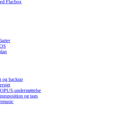
ed Flacbox
larter
iOS
plan
ng og backup
ersigt
, OPUS-understøttelse
ingsposition og tags
ermusic