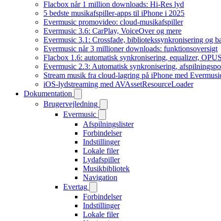
Flacbox når 1 million downloads: Hi-Res lyd
5 bedste musikafspiller-apps til iPhone i 2025
Evermusic promovideo: cloud-musikafspiller
Evermusic 3.6: CarPlay, VoiceOver og mere
Evermusic 3.1: Crossfade, bibliotekssynkronisering og 
Evermusic når 3 millioner downloads: funktionsoversigt
Flacbox 1.6: automatisk synkronisering, equalizer, OPUS
Evermusic 2.3: Automatisk synkronisering, afspilningspos
Stream musik fra cloud-lagring på iPhone med Evermusi
iOS-lydstreaming med AVAssetResourceLoader
Dokumentation
Brugervejledning
Evermusic
Afspilningslister
Forbindelser
Indstillinger
Lokale filer
Lydafspiller
Musikbibliotek
Navigation
Evertag
Forbindelser
Indstillinger
Lokale filer