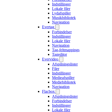
Indstillinger
Lokale filer
Lydafspiller
Musikbibliotek
Navigation
Evertag
Forbindelser
Indstillinger
Lokale filer
Navigation
Tag-feltmappings
Tageditor
Evervideo
Afspilningslister
Filer
Indstillinger
Medieafspiller
Mediebibliotek
Navigation
Flacbox
Afspilningslister
Forbindelser
Indstillinger
Lokale filer