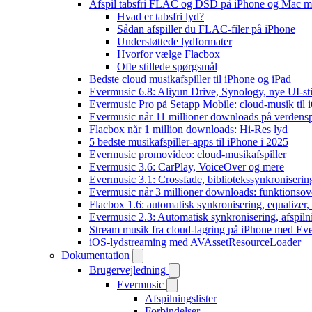
Afspil tabsfri FLAC og DSD på iPhone og Mac m
Hvad er tabsfri lyd?
Sådan afspiller du FLAC-filer på iPhone
Understøttede lydformater
Hvorfor vælge Flacbox
Ofte stillede spørgsmål
Bedste cloud musikafspiller til iPhone og iPad
Evermusic 6.8: Aliyun Drive, Synology, nye UI-sti
Evermusic Pro på Setapp Mobile: cloud-musik til 
Evermusic når 11 millioner downloads på verdens
Flacbox når 1 million downloads: Hi-Res lyd
5 bedste musikafspiller-apps til iPhone i 2025
Evermusic promovideo: cloud-musikafspiller
Evermusic 3.6: CarPlay, VoiceOver og mere
Evermusic 3.1: Crossfade, bibliotekssynkroniseri
Evermusic når 3 millioner downloads: funktionsov
Flacbox 1.6: automatisk synkronisering, equalizer
Evermusic 2.3: Automatisk synkronisering, afspiln
Stream musik fra cloud-lagring på iPhone med Ev
iOS-lydstreaming med AVAssetResourceLoader
Dokumentation
Brugervejledning
Evermusic
Afspilningslister
Forbindelser