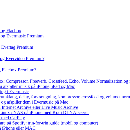
 og Flacbox
c og Evermusic Premium
g Evertag Premium
o og Evervideo Premium?
og Flacbox Premium?
box: Compressor, Freeverb, Crossfeed, Echo, Volume Normalization og
u afspiller musik på iPhone, iPad og Mac
ning i Evermusic
 rumklang, delay, forvrængning, kompressor, crossfeed og volumennorm
r og afspiller dem i Evermusic på Mac
l Internet Archive eller Live Music Archive
 / Linux / NAS på iPhone med Kodi DLNA-server
e med CarPlay
e på Spotify: trin-for-trin guide (mobil og computer)
 på iPhone eller MAC