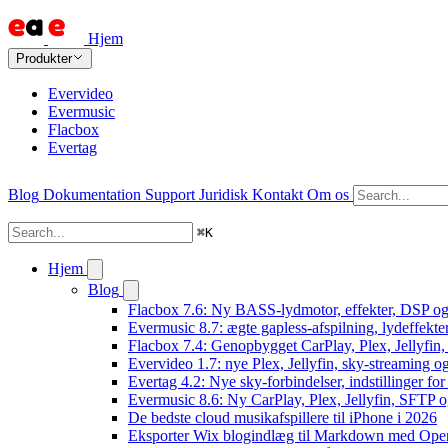
Hjem
Produkter
Evervideo
Evermusic
Flacbox
Evertag
Blog
Dokumentation
Support
Juridisk
Kontakt
Om os
⌘
K
Hjem
Blog
Flacbox 7.6: Ny BASS-lydmotor, effekter, DSP og 
Evermusic 8.7: ægte gapless-afspilning, lydeffekte
Flacbox 7.4: Genopbygget CarPlay, Plex, Jellyfin,
Evervideo 1.7: nye Plex, Jellyfin, sky-streaming og
Evertag 4.2: Nye sky-forbindelser, indstillinger for 
Evermusic 8.6: Ny CarPlay, Plex, Jellyfin, SFTP o
De bedste cloud musikafspillere til iPhone i 2026
Eksporter Wix blogindlæg til Markdown med Op