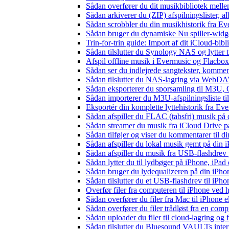
Sådan overfører du dit musikbibliotek mellem
Sådan arkiverer du (ZIP) afspilningslister, 
Sådan scrobbler du din musikhistorik fra Eve
Sådan bruger du dynamiske Nu spiller-widg
Trin-for-trin guide: Import af dit iCloud-bib
Sådan tilslutter du Synology NAS og lytter t
Afspil offline musik i Evermusic og Flacbox:
Sådan ser du indlejrede sangtekster, kommen
Sådan tilslutter du NAS-lagring via WebDAV 
Sådan eksporterer du sporsamling til M3U
Sådan importerer du M3U-afspilningsliste t
Eksportér din komplette lyttehistorik fra Ev
Sådan afspiller du FLAC (tabsfri) musik på 
Sådan streamer du musik fra iCloud Drive p
Sådan tilføjer og viser du kommentarer til
Sådan afspiller du lokal musik gemt på din 
Sådan afspiller du musik fra USB-flashdre
Sådan lytter du til lydbøger på iPhone, iP
Sådan bruger du lydequalizeren på din iPh
Sådan tilslutter du et USB-flashdrev til iPhone
Overfør filer fra computeren til iPhone ved
Sådan overfører du filer fra Mac til iPhone 
Sådan overfører du filer trådløst fra en com
Sådan uploader du filer til cloud-lagring og
Sådan tilslutter du Bluesound VAULTs inter