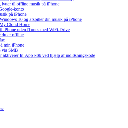
tter til offline musik på iPhone
 Google-konto
musik på iPhone
indows 10 og afspiller din musik på iPhone
WD My Cloud Home
 til iPhone uden iTunes med WiFi-Drive
 du er offline
Mac
 på min iPhone
ne via SMB
ler aktiverer In-App-køb ved hjælp af indløsningskode
Mac