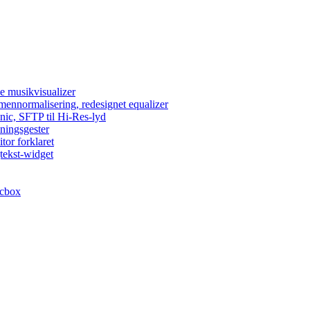
e musikvisualizer
umennormalisering, redesignet equalizer
nic, SFTP til Hi-Res-lyd
lningsgester
tor forklaret
tekst-widget
acbox