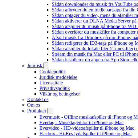
Sådan downloader du musik fra YouTube og ly
Sådan afbryder du en tredjepartsapp fra din
Sådan optager du video, mens du afspiller 
Sådan aktiverer du DLNA Media Server på W
Sådan afspiller du musik på iPhone fra 
Sådan overfører du musikfiler fra computer
Afspil musik fra Dropbox på din iPhone, når
Sådan redigerer du ID3-tags på iPhone og 
Sådan afspiller du lokale filer (iTunes-filer)
Stream din musik fra Mac eller PC til iPho
Sådan installerer du appen fra App Store el
Juridisk
Cookiepolitik
Juridisk meddelelse
Licensaftale
Privatlivspolitik
Vilkår og betingelser
Kontakt os
Om os
Produkter
Evermusic - Offline musikafspiller til iPhone og 
Evertag - Musiktageditor til iPhone og Mac
Evervideo - HD-videoafspiller til iPhone og Mac
Flacbox - Hi-Res lydafspiller til iPhone og Mac