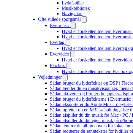
Lydafspiller
Musikbibliotek
Navigation
Ofte stillede spørgsmål
Evermusic
Hvad er forskellen mellem Evermusic
Hvad er forskellen mellem Evermusi
Evertag
Hvad er forskellen mellem Evertag o
Evervideo
Hvad er forskellen mellem Evervide
Flacbox
Hvad er forskellen mellem Flacbox 
Vejledninger
Sådan bruger du lydeffekter og DSP i Flac
Sådan tænder du en musikvisualizer, mens d
Sådan aktiverer og bruger du gapless-afspil
Sådan bruger du lydeffekterne i Evermusic:
Sådan eksporterer du Apple Music-playliste
Sådan opretter du en M3U-afspilningsliste ti
Sådan afspiller du din musik fra Mac / PC
Sådan afspiller du din egen musik på iPhon
Sådan ændrer du albumcovers for lokale numr
Sådan redigerer du sangtekster for lydfiler