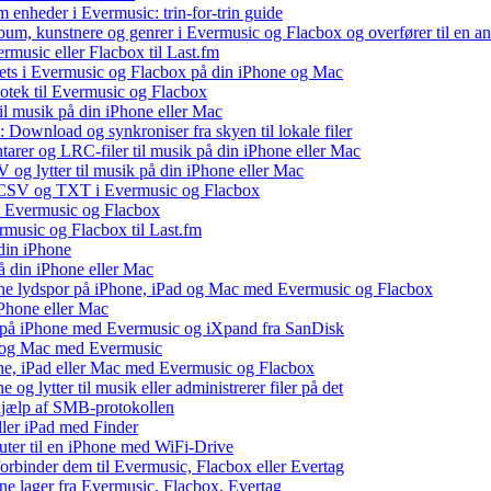
 enheder i Evermusic: trin-for-trin guide
album, kunstnere og genrer i Evermusic og Flacbox og overfører til en 
rmusic eller Flacbox til Last.fm
ets i Evermusic og Flacbox på din iPhone og Mac
liotek til Evermusic og Flacbox
il musik på din iPhone eller Mac
 Download og synkroniser fra skyen til lokale filer
tarer og LRC-filer til musik på din iPhone eller Mac
og lytter til musik på din iPhone eller Mac
, CSV og TXT i Evermusic og Flacbox
il Evermusic og Flacbox
ermusic og Flacbox til Last.fm
din iPhone
å din iPhone eller Mac
 dine lydspor på iPhone, iPad og Mac med Evermusic og Flacbox
iPhone eller Mac
v på iPhone med Evermusic og iXpand fra SanDisk
ad og Mac med Evermusic
one, iPad eller Mac med Evermusic og Flacbox
 og lytter til musik eller administrerer filer på det
 hjælp af SMB-protokollen
eller iPad med Finder
puter til en iPhone med WiFi-Drive
 forbinder dem til Evermusic, Flacbox eller Evertag
ne lager fra Evermusic, Flacbox, Evertag