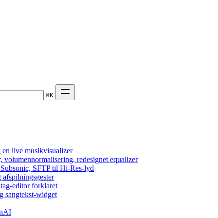
⌘
K
en live musikvisualizer
r, volumennormalisering, redesignet equalizer
 Subsonic, SFTP til Hi-Res-lyd
 afspilningsgester
tag-editor forklaret
g sangtekst-widget
enAI