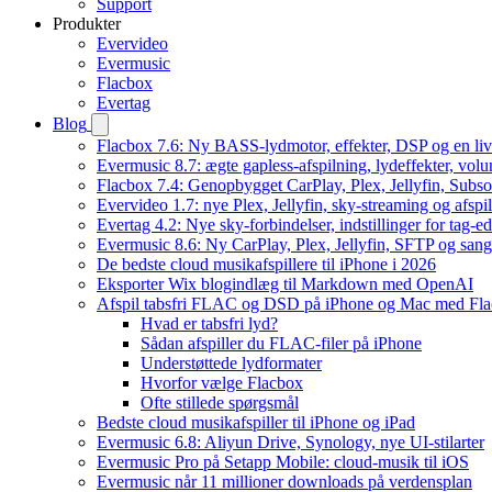
Support
Produkter
Evervideo
Evermusic
Flacbox
Evertag
Blog
Flacbox 7.6: Ny BASS-lydmotor, effekter, DSP og en liv
Evermusic 8.7: ægte gapless-afspilning, lydeffekter, vol
Flacbox 7.4: Genopbygget CarPlay, Plex, Jellyfin, Subso
Evervideo 1.7: nye Plex, Jellyfin, sky-streaming og afspi
Evertag 4.2: Nye sky-forbindelser, indstillinger for tag-edi
Evermusic 8.6: Ny CarPlay, Plex, Jellyfin, SFTP og sang
De bedste cloud musikafspillere til iPhone i 2026
Eksporter Wix blogindlæg til Markdown med OpenAI
Afspil tabsfri FLAC og DSD på iPhone og Mac med Fl
Hvad er tabsfri lyd?
Sådan afspiller du FLAC-filer på iPhone
Understøttede lydformater
Hvorfor vælge Flacbox
Ofte stillede spørgsmål
Bedste cloud musikafspiller til iPhone og iPad
Evermusic 6.8: Aliyun Drive, Synology, nye UI-stilarter
Evermusic Pro på Setapp Mobile: cloud-musik til iOS
Evermusic når 11 millioner downloads på verdensplan