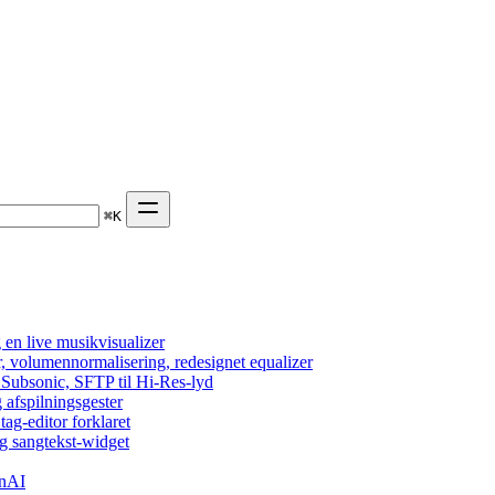
⌘
K
en live musikvisualizer
r, volumennormalisering, redesignet equalizer
 Subsonic, SFTP til Hi-Res-lyd
 afspilningsgester
tag-editor forklaret
g sangtekst-widget
enAI