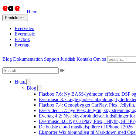
Hjem
Produkter
Evervideo
Evermusic
Flacbox
Evertag
Blog
Dokumentation
Support
Juridisk
Kontakt
Om os
⌘
K
Hjem
Blog
Flacbox 7.6: Ny BASS-lydmotor, effekter, DSP og 
Evermusic 8.7: ægte gapless-afspilning, lydeffekte
Flacbox 7.4: Genopbygget CarPlay, Plex, Jellyfin,
Evervideo 1.7: nye Plex, Jellyfin, sky-streaming og
Evertag 4.2: Nye sky-forbindelser, indstillinger for 
Evermusic 8.6: Ny CarPlay, Plex, Jellyfin, SFTP o
De bedste cloud musikafspillere til iPhone i 2026
Eksporter Wix blogindlæg til Markdown med Op