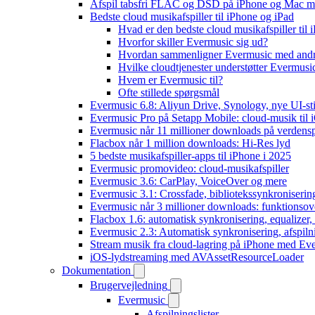
Afspil tabsfri FLAC og DSD på iPhone og Mac m
Bedste cloud musikafspiller til iPhone og iPad
Hvad er den bedste cloud musikafspiller til 
Hvorfor skiller Evermusic sig ud?
Hvordan sammenligner Evermusic med andr
Hvilke cloudtjenester understøtter Evermusi
Hvem er Evermusic til?
Ofte stillede spørgsmål
Evermusic 6.8: Aliyun Drive, Synology, nye UI-sti
Evermusic Pro på Setapp Mobile: cloud-musik til 
Evermusic når 11 millioner downloads på verdens
Flacbox når 1 million downloads: Hi-Res lyd
5 bedste musikafspiller-apps til iPhone i 2025
Evermusic promovideo: cloud-musikafspiller
Evermusic 3.6: CarPlay, VoiceOver og mere
Evermusic 3.1: Crossfade, bibliotekssynkroniseri
Evermusic når 3 millioner downloads: funktionsov
Flacbox 1.6: automatisk synkronisering, equalizer
Evermusic 2.3: Automatisk synkronisering, afspiln
Stream musik fra cloud-lagring på iPhone med Ev
iOS-lydstreaming med AVAssetResourceLoader
Dokumentation
Brugervejledning
Evermusic
Afspilningslister