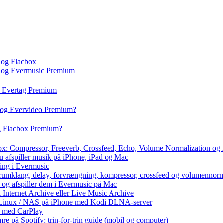
 og Flacbox
c og Evermusic Premium
g Evertag Premium
o og Evervideo Premium?
og Flacbox Premium?
box: Compressor, Freeverb, Crossfeed, Echo, Volume Normalization og
u afspiller musik på iPhone, iPad og Mac
ning i Evermusic
 rumklang, delay, forvrængning, kompressor, crossfeed og volumennorm
r og afspiller dem i Evermusic på Mac
l Internet Archive eller Live Music Archive
 / Linux / NAS på iPhone med Kodi DLNA-server
e med CarPlay
e på Spotify: trin-for-trin guide (mobil og computer)