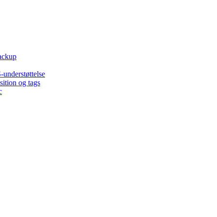
backup
-understøttelse
ition og tags
c