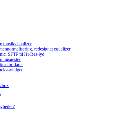
e musikvisualizer
umennormalisering, redesignet equalizer
nic, SFTP til Hi-Res-lyd
lningsgester
tor forklaret
tekst-widget
acbox
?
igheder?