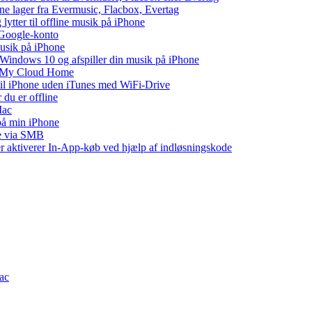
ne lager fra Evermusic, Flacbox, Evertag
tter til offline musik på iPhone
 Google-konto
musik på iPhone
indows 10 og afspiller din musik på iPhone
WD My Cloud Home
 til iPhone uden iTunes med WiFi-Drive
 du er offline
Mac
 på min iPhone
ne via SMB
ler aktiverer In-App-køb ved hjælp af indløsningskode
Mac