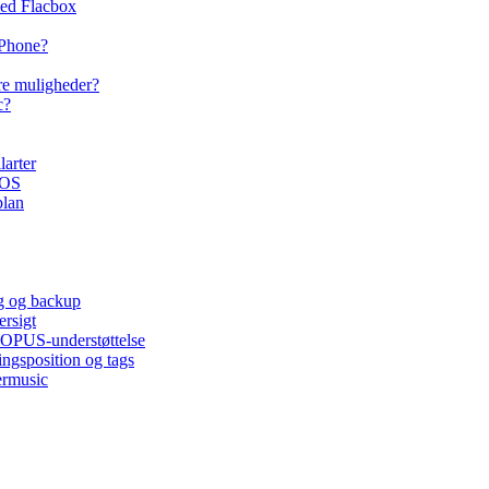
ed Flacbox
iPhone?
e muligheder?
c?
larter
iOS
plan
ng og backup
ersigt
, OPUS-understøttelse
ingsposition og tags
ermusic