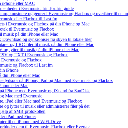
 på iPhone eller MAC
 enheder i Evermusic: trin-for-trin guide
album, kunstnere og genrer i Evermusic og Flacbox og overfører til en 
rmusic eller Flacbox til Last.fm
ets i Evermusic og Flacbox på din iPhone og Mac
liotek til Evermusic og Flacbox
il musik på din iPhone eller Mac
 Download og synkroniser fra skyen til lokale filer
tarer og LRC-filer til musik på din iPhone eller Mac
og lytter til musik på din iPhone eller Mac
, CSV og TXT i Evermusic og Flacbox
il Evermusic og Flacbox
ermusic og Flacbox til Last.fm
din iPhone
å din iPhone eller Mac
 dine lydspor på iPhone, iPad og Mac med Evermusic og Flacbox
iPhone eller Mac
v på iPhone med Evermusic og iXpand fra SanDisk
ad og Mac med Evermusic
one, iPad eller Mac med Evermusic og Flacbox
 og lytter til musik eller administrerer filer på det
 hjælp af SMB-protokollen
eller iPad med Finder
puter til en iPhone med WiFi-Drive
 forbinder dem til Evermusic, Flacbox eller Evertag