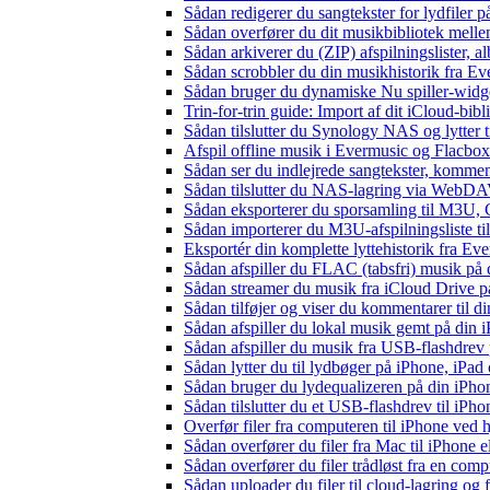
Sådan redigerer du sangtekster for lydfiler
Sådan overfører du dit musikbibliotek mellem
Sådan arkiverer du (ZIP) afspilningslister, 
Sådan scrobbler du din musikhistorik fra Eve
Sådan bruger du dynamiske Nu spiller-widg
Trin-for-trin guide: Import af dit iCloud-bib
Sådan tilslutter du Synology NAS og lytter t
Afspil offline musik i Evermusic og Flacbox:
Sådan ser du indlejrede sangtekster, kommen
Sådan tilslutter du NAS-lagring via WebDAV 
Sådan eksporterer du sporsamling til M3U
Sådan importerer du M3U-afspilningsliste t
Eksportér din komplette lyttehistorik fra Ev
Sådan afspiller du FLAC (tabsfri) musik på 
Sådan streamer du musik fra iCloud Drive p
Sådan tilføjer og viser du kommentarer til
Sådan afspiller du lokal musik gemt på din 
Sådan afspiller du musik fra USB-flashdre
Sådan lytter du til lydbøger på iPhone, iP
Sådan bruger du lydequalizeren på din iPh
Sådan tilslutter du et USB-flashdrev til iPhone
Overfør filer fra computeren til iPhone ved
Sådan overfører du filer fra Mac til iPhone 
Sådan overfører du filer trådløst fra en com
Sådan uploader du filer til cloud-lagring og