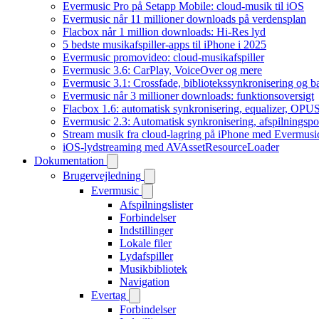
Evermusic Pro på Setapp Mobile: cloud-musik til iOS
Evermusic når 11 millioner downloads på verdensplan
Flacbox når 1 million downloads: Hi-Res lyd
5 bedste musikafspiller-apps til iPhone i 2025
Evermusic promovideo: cloud-musikafspiller
Evermusic 3.6: CarPlay, VoiceOver og mere
Evermusic 3.1: Crossfade, bibliotekssynkronisering og 
Evermusic når 3 millioner downloads: funktionsoversigt
Flacbox 1.6: automatisk synkronisering, equalizer, OPUS
Evermusic 2.3: Automatisk synkronisering, afspilningspos
Stream musik fra cloud-lagring på iPhone med Evermusi
iOS-lydstreaming med AVAssetResourceLoader
Dokumentation
Brugervejledning
Evermusic
Afspilningslister
Forbindelser
Indstillinger
Lokale filer
Lydafspiller
Musikbibliotek
Navigation
Evertag
Forbindelser