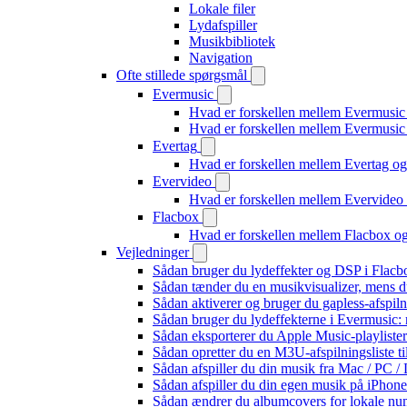
Lokale filer
Lydafspiller
Musikbibliotek
Navigation
Ofte stillede spørgsmål
Evermusic
Hvad er forskellen mellem Evermusic
Hvad er forskellen mellem Evermusi
Evertag
Hvad er forskellen mellem Evertag o
Evervideo
Hvad er forskellen mellem Evervide
Flacbox
Hvad er forskellen mellem Flacbox 
Vejledninger
Sådan bruger du lydeffekter og DSP i Flac
Sådan tænder du en musikvisualizer, mens d
Sådan aktiverer og bruger du gapless-afspil
Sådan bruger du lydeffekterne i Evermusic:
Sådan eksporterer du Apple Music-playliste
Sådan opretter du en M3U-afspilningsliste ti
Sådan afspiller du din musik fra Mac / PC
Sådan afspiller du din egen musik på iPhon
Sådan ændrer du albumcovers for lokale numr