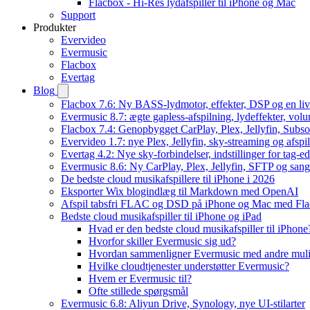
Flacbox - Hi-Res lydafspiller til iPhone og Mac
Support
Produkter
Evervideo
Evermusic
Flacbox
Evertag
Blog
Flacbox 7.6: Ny BASS-lydmotor, effekter, DSP og en liv
Evermusic 8.7: ægte gapless-afspilning, lydeffekter, vol
Flacbox 7.4: Genopbygget CarPlay, Plex, Jellyfin, Subso
Evervideo 1.7: nye Plex, Jellyfin, sky-streaming og afspi
Evertag 4.2: Nye sky-forbindelser, indstillinger for tag-edi
Evermusic 8.6: Ny CarPlay, Plex, Jellyfin, SFTP og sang
De bedste cloud musikafspillere til iPhone i 2026
Eksporter Wix blogindlæg til Markdown med OpenAI
Afspil tabsfri FLAC og DSD på iPhone og Mac med Fl
Bedste cloud musikafspiller til iPhone og iPad
Hvad er den bedste cloud musikafspiller til iPhone
Hvorfor skiller Evermusic sig ud?
Hvordan sammenligner Evermusic med andre mul
Hvilke cloudtjenester understøtter Evermusic?
Hvem er Evermusic til?
Ofte stillede spørgsmål
Evermusic 6.8: Aliyun Drive, Synology, nye UI-stilarter