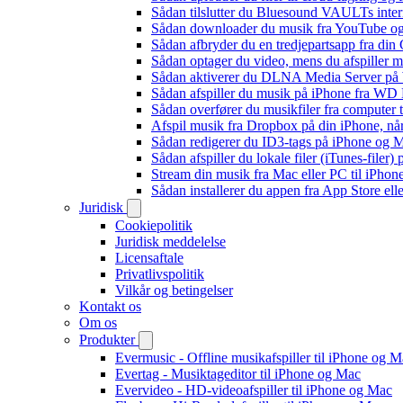
Sådan tilslutter du Bluesound VAULTs inter
Sådan downloader du musik fra YouTube og ly
Sådan afbryder du en tredjepartsapp fra din
Sådan optager du video, mens du afspiller 
Sådan aktiverer du DLNA Media Server på W
Sådan afspiller du musik på iPhone fra 
Sådan overfører du musikfiler fra computer
Afspil musik fra Dropbox på din iPhone, når
Sådan redigerer du ID3-tags på iPhone og 
Sådan afspiller du lokale filer (iTunes-filer)
Stream din musik fra Mac eller PC til iPho
Sådan installerer du appen fra App Store el
Juridisk
Cookiepolitik
Juridisk meddelelse
Licensaftale
Privatlivspolitik
Vilkår og betingelser
Kontakt os
Om os
Produkter
Evermusic - Offline musikafspiller til iPhone og 
Evertag - Musiktageditor til iPhone og Mac
Evervideo - HD-videoafspiller til iPhone og Mac