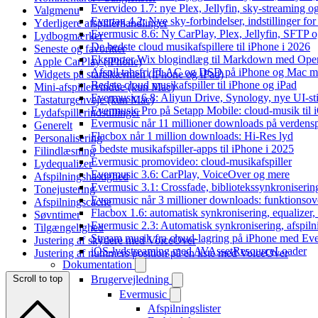
Evervideo 1.7: nye Plex, Jellyfin, sky-streaming og
Valgmenu
Evertag 4.2: Nye sky-forbindelser, indstillinger for 
Yderligere afspillerhandlinger
Evermusic 8.6: Ny CarPlay, Plex, Jellyfin, SFTP o
Lydbogmærker
De bedste cloud musikafspillere til iPhone i 2026
Seneste og favoritter
Eksporter Wix blogindlæg til Markdown med Op
Apple CarPlay (iPhone)
Afspil tabsfri FLAC og DSD på iPhone og Mac m
Widgets på startskærmen (iPhone og iPad)
Bedste cloud musikafspiller til iPhone og iPad
Mini-afspillervindue (kun Mac)
Evermusic 6.8: Aliyun Drive, Synology, nye UI-sti
Tastaturgenveje (kun Mac)
Evermusic Pro på Setapp Mobile: cloud-musik til 
Lydafspillerindstillinger
Evermusic når 11 millioner downloads på verdens
Generelt
Flacbox når 1 million downloads: Hi-Res lyd
Personalisering
5 bedste musikafspiller-apps til iPhone i 2025
Filindlæsning
Evermusic promovideo: cloud-musikafspiller
Lydequalizer
Evermusic 3.6: CarPlay, VoiceOver og mere
Afspilningshastighed
Evermusic 3.1: Crossfade, bibliotekssynkroniseri
Tonejustering
Evermusic når 3 millioner downloads: funktionsov
Afspilningscache
Flacbox 1.6: automatisk synkronisering, equalizer
Søvntimer
Evermusic 2.3: Automatisk synkronisering, afspiln
Tilgængelighed
Stream musik fra cloud-lagring på iPhone med Ev
Justering af skydere med VoiceOver
iOS-lydstreaming med AVAssetResourceLoader
Justering af nummers position på en liste med VoiceOver
Dokumentation
Scroll to top
Brugervejledning
Evermusic
Afspilningslister