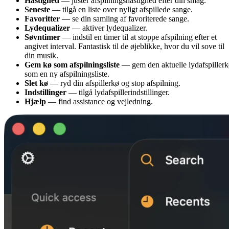
Hastighed
— juster afspilningshastighed efter din smag.
Seneste
— tilgå en liste over nyligt afspillede sange.
Favoritter
— se din samling af favoriterede sange.
Lydequalizer
— aktiver lydequalizer.
Søvntimer
— indstil en timer til at stoppe afspilning efter et
angivet interval. Fantastisk til de øjeblikke, hvor du vil sove til
din musik.
Gem kø som afspilningsliste
— gem den aktuelle lydafspiller
som en ny afspilningsliste.
Slet kø
— ryd din afspillerkø og stop afspilning.
Indstillinger
— tilgå lydafspillerindstillinger.
Hjælp
— find assistance og vejledning.