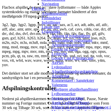
Navigation
Flacbox afspiller de mest populære lydformater — både Apples
Flacbox
systemkodeks og mange yderligere formater håndteret af den
Afspilningslister
medfølgende FFmpeg-motor:
Forbindelser
Indstillinger
3g2, 3gp, 3gp2, 3gpp, 8svx, aa, aac, aax, ac3, act, adt, adts, aif, aifc,
Lokale filer
aiff, alac, amr, amv, ape, asf, au, avi, awb, caf, cavs, cdda, cue, dct, df
Lydafspiller
drc, dsf, dss, dvf, dvr-ms, ec3, f4a, f4b, f4p, f4v, flac, flv, gif, gifv,
Adgang til lydafspilleren
gsm, gxf, h261, h263, h264, ifv, iklax, ivf, ivs, l16, latm, loas, m2t,
Understøttede lydformater
m2ts, m2v, m3u, m3u8, m4a, m4b, m4p, m4r, m4v, mka, mkv, mmf,
Afspilningskontroller
mng, mod, mogg, mov, mp1, mp2, mp3, mp4, mp4v, mpa, mpc, mpe,
Gentag og bland
mpeg, mpg, mpv, msv, mts, mxf, nsf, nsv, nut, oga, ogg, ogv, opus,
Lydstyrke
pcm, pls, qt, ra, raw, rm, rmvb, roq, rv, sln, snd, svi, tod, tta, vob, voc,
Google Cast (Chromecast)
vox, vtt, w64, wav, wave, webm, wma, wmv, wv, xhe, xmv, y4m,
AirPlay
yuv.
Lydequalizer
Afspillertilstandsværktøjslinje
Det dækker stort set alle moderne tabsgivende og tabsfrie formater, du
Afspillerkø
sandsynligvis har i en personlig musiksamling.
Kommentarer / Sangtekster
Valgmenu
Afspilningskontroller
Yderligere afspillerhandlinger
Lydbogmærker
Seneste og favoritter
Nederst på afspillerskærmen ser du knapper til Afspil, Pause, Næste
Apple CarPlay (iPhone)
nummer og Forrige nummer. Der er også valgfrie knapper som Frem
Widgets på startskærmen (iPhone og 
30 sek og Tilbage 30 sek, som du kan aktivere i appindstillingerne