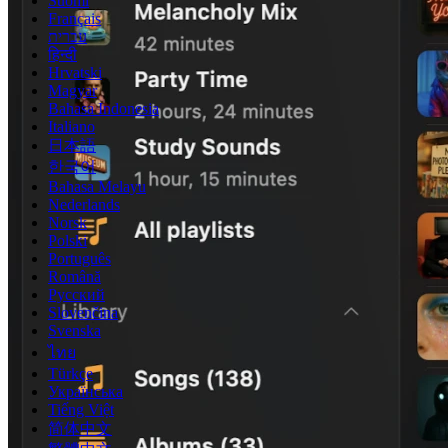
Suomi
Français
עברית
हिन्दी
Hrvatski
Magyar
Bahasa Indonesia
Italiano
日本語
한국어
Bahasa Melayu
Nederlands
Norsk
Polski
Português
Română
Русский
Slovenčina
Svenska
ไทย
Türkçe
Українська
Tiếng Việt
简体中文