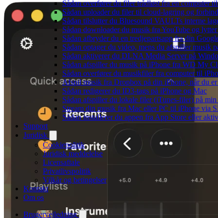
Sådan overfører du filer trådløst fra en computer 
Sådan uploader du filer til cloud-lagring og forbin
Sådan tilslutter du Bluesound VAULTs interne lag
Sådan downloader du musik fra YouTube og lytter t
Sådan afbryder du en tredjepartsapp fra din Googl
Sådan optager du video, mens du afspiller musik 
Sådan aktiverer du DLNA Media Server på Window
Sådan afspiller du musik på iPhone fra WD My 
Sådan overfører du musikfiler fra computer til i
Afspil musik fra Dropbox på din iPhone, når du er 
Sådan redigerer du ID3-tags på iPhone og Mac
Sådan afspiller du lokale filer (iTunes-filer) på mi
Stream din musik fra Mac eller PC til iPhone via
Sådan installerer du appen fra App Store eller akt
Support
Juridisk
Cookiepolitik
Juridisk meddelelse
Licensaftale
Privatlivspolitik
Vilkår og betingelser
Kontakt
Om os
Brugervejledning