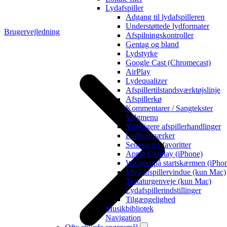
Lydafspiller
Adgang til lydafspilleren
Understøttede lydformater
Brugervejledning
Afspilningskontroller
Gentag og bland
Lydstyrke
Google Cast (Chromecast)
AirPlay
Lydequalizer
Afspillertilstandsværktøjslinje
Afspillerkø
Kommentarer / Sangtekster
Valgmenu
Yderligere afspillerhandlinger
Lydbogmærker
Seneste og favoritter
Apple CarPlay (iPhone)
Widgets på startskærmen (iPho
Mini-afspillervindue (kun Mac)
Tastaturgenveje (kun Mac)
Lydafspillerindstillinger
Tilgængelighed
Musikbibliotek
Navigation