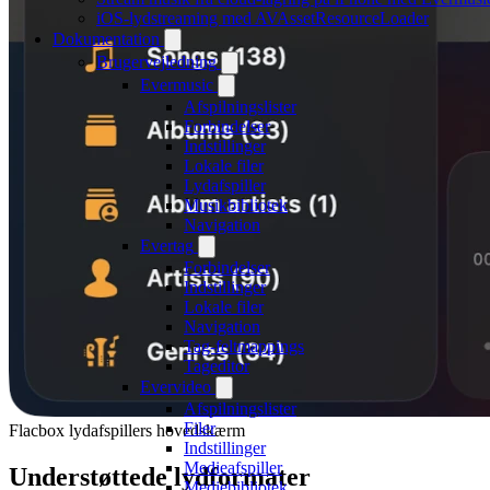
iOS-lydstreaming med AVAssetResourceLoader
Dokumentation
Brugervejledning
Evermusic
Afspilningslister
Forbindelser
Indstillinger
Lokale filer
Lydafspiller
Musikbibliotek
Navigation
Evertag
Forbindelser
Indstillinger
Lokale filer
Navigation
Tag-feltmappings
Tageditor
Evervideo
Afspilningslister
Filer
Flacbox lydafspillers hovedskærm
Indstillinger
Medieafspiller
Understøttede lydformater
Mediebibliotek