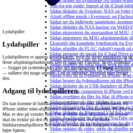
Sådan bruger du dynamiske Nu spiller-widg
Trin-for-trin guide: Import af dit iCloud-bib
Sådan tilslutter du Synology NAS og lytter t
Afspil offline musik i Evermusic og Flacbox:
Sådan ser du indlejrede sangtekster, kommen
Sådan tilslutter du NAS-lagring via WebDAV 
Lydafspiller
Sådan eksporterer du sporsamling til M3U
Sådan importerer du M3U-afspilningsliste t
Lydafspiller
Eksportér din komplette lyttehistorik fra Ev
Sådan afspiller du FLAC (tabsfri) musik på 
Sådan streamer du musik fra iCloud Drive p
Lydafspilleren er appens hovedskærm, hvor du styrer musikken og de
Sådan tilføjer og viser du kommentarer til
fleste afspilningsfunktioner. Det er også her Flacbox’ hi-res lydmotor
Sådan afspiller du lokal musik gemt på din 
— bygget på systemkodeks plus det medfølgende
FFmpeg
-bibliotek
Sådan afspiller du musik fra USB-flashdre
— udfører det tunge arbejde. Lad os udforske, hvordan man bruger
Sådan lytter du til lydbøger på iPhone, iP
den.
Sådan bruger du lydequalizeren på din iPh
Sådan tilslutter du et USB-flashdrev til iPhone
Adgang til lydafspilleren
Overfør filer fra computeren til iPhone ved
Sådan overfører du filer fra Mac til iPhone 
Sådan overfører du filer trådløst fra en com
Du kan komme til fuldskærmsafspilleren fra mini-afspillerbaren. På
Sådan uploader du filer til cloud-lagring og
iPhone sidder mini-afspilleren i bunden af hovedskærmen. På iPad og
Sådan tilslutter du Bluesound VAULTs inter
Mac er den på venstre side. For at skjule mini-afspilleren på iPhone
Sådan downloader du musik fra YouTube og ly
skal du trykke på den én gang og stryge ned. For at lukke
Sådan afbryder du en tredjepartsapp fra din
fuldskærmsafspilleren helt skal du trykke på luk-knappen i nederste
Sådan optager du video, mens du afspiller 
højre hjørne.