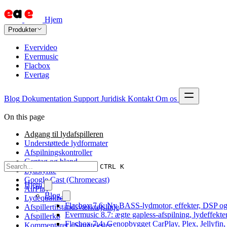
Hjem
Produkter
Evervideo
Evermusic
Flacbox
Evertag
Blog
Dokumentation
Support
Juridisk
Kontakt
Om os
On this page
Adgang til lydafspilleren
Understøttede lydformater
Afspilningskontroller
Gentag og bland
CTRL K
Lydstyrke
Google Cast (Chromecast)
Hjem
AirPlay
Blog
Lydequalizer
Flacbox 7.6: Ny BASS-lydmotor, effekter, DSP og 
Afspillertilstandsværktøjslinje
Evermusic 8.7: ægte gapless-afspilning, lydeffekte
Afspillerkø
Flacbox 7.4: Genopbygget CarPlay, Plex, Jellyfin,
Kommentarer / Sangtekster