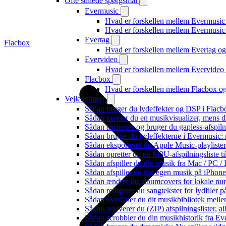
Ofte stillede spørgsmål
Evermusic
Hvad er forskellen mellem Evermusic
Hvad er forskellen mellem Evermusi
Evertag
Flacbox
Hvad er forskellen mellem Evertag o
Evervideo
Hvad er forskellen mellem Evervide
Flacbox
Hvad er forskellen mellem Flacbox 
Vejledninger
Sådan bruger du lydeffekter og DSP i Flac
Sådan tænder du en musikvisualizer, mens d
Sådan aktiverer og bruger du gapless-afspil
Sådan bruger du lydeffekterne i Evermusic:
Sådan eksporterer du Apple Music-playliste
Sådan opretter du en M3U-afspilningsliste ti
Sådan afspiller du din musik fra Mac / PC
Sådan afspiller du din egen musik på iPhon
Sådan ændrer du albumcovers for lokale numr
Sådan redigerer du sangtekster for lydfiler
Sådan overfører du dit musikbibliotek mellem
Sådan arkiverer du (ZIP) afspilningslister, 
Sådan scrobbler du din musikhistorik fra Eve