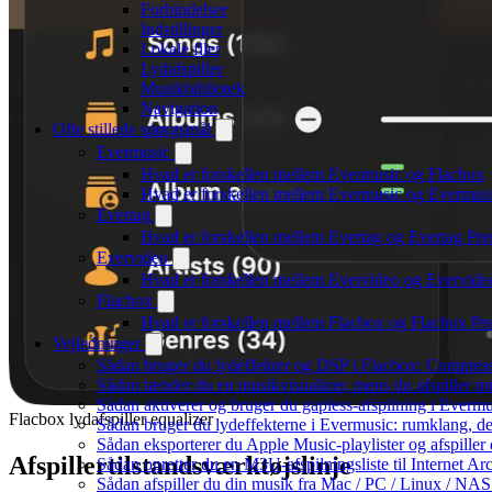
Forbindelser
Indstillinger
Lokale filer
Lydafspiller
Musikbibliotek
Navigation
Ofte stillede spørgsmål
Evermusic
Hvad er forskellen mellem Evermusic og Flacbox
Hvad er forskellen mellem Evermusic og Evermu
Evertag
Hvad er forskellen mellem Evertag og Evertag Pr
Evervideo
Hvad er forskellen mellem Evervideo og Evervid
Flacbox
Hvad er forskellen mellem Flacbox og Flacbox P
Vejledninger
Sådan bruger du lydeffekter og DSP i Flacbox: Compres
Sådan tænder du en musikvisualizer, mens du afspiller 
Sådan aktiverer og bruger du gapless-afspilning i Evermu
Flacbox lydafspiller equalizer
Sådan bruger du lydeffekterne i Evermusic: rumklang, d
Sådan eksporterer du Apple Music-playlister og afspille
Afspillertilstandsværktøjslinje
Sådan opretter du en M3U-afspilningsliste til Internet Ar
Sådan afspiller du din musik fra Mac / PC / Linux / 