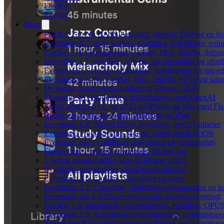
Flacbox
Evertag
Blog
Flacbox 7.6: Ny BASS-lydmotor, effekter, DSP og en liv
Evermusic 8.7: ægte gapless-afspilning, lydeffekter, vol
Flacbox 7.4: Genopbygget CarPlay, Plex, Jellyfin, Subso
Evervideo 1.7: nye Plex, Jellyfin, sky-streaming og afspi
Evertag 4.2: Nye sky-forbindelser, indstillinger for tag-edi
Evermusic 8.6: Ny CarPlay, Plex, Jellyfin, SFTP og sang
De bedste cloud musikafspillere til iPhone i 2026
Eksporter Wix blogindlæg til Markdown med OpenAI
Afspil tabsfri FLAC og DSD på iPhone og Mac med Fl
Bedste cloud musikafspiller til iPhone og iPad
Evermusic 6.8: Aliyun Drive, Synology, nye UI-stilarter
Evermusic Pro på Setapp Mobile: cloud-musik til iOS
Evermusic når 11 millioner downloads på verdensplan
Flacbox når 1 million downloads: Hi-Res lyd
5 bedste musikafspiller-apps til iPhone i 2025
Evermusic promovideo: cloud-musikafspiller
Evermusic 3.6: CarPlay, VoiceOver og mere
Evermusic 3.1: Crossfade, bibliotekssynkronisering og 
Evermusic når 3 millioner downloads: funktionsoversigt
Flacbox 1.6: automatisk synkronisering, equalizer, OPUS
Evermusic 2.3: Automatisk synkronisering, afspilningspos
Stream musik fra cloud-lagring på iPhone med Evermusi