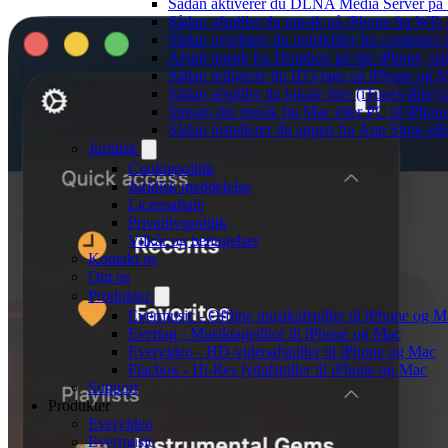
Sådan aktiverer du DLNA Media Server på W
Sådan afspiller du musik på iPhone fra 
Sådan overfører du musikfiler fra computer
Afspil musik fra Dropbox på din iPhone, når
Sådan redigerer du ID3-tags på iPhone og 
Sådan afspiller du lokale filer (iTunes-filer)
Stream din musik fra Mac eller PC til iPho
Sådan installerer du appen fra App Store el
Juridisk
Cookiepolitik
Juridisk meddelelse
Licensaftale
Privatlivspolitik
Vilkår og betingelser
Kontakt os
Om os
Produkter
Evermusic - Offline musikafspiller til iPhone og 
Evertag - Musiktageditor til iPhone og Mac
Evervideo - HD-videoafspiller til iPhone og Mac
Flacbox - Hi-Res lydafspiller til iPhone og Mac
Support
Produkter
Evervideo
Evermusic