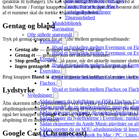
Mini-afspillervindue (kun Mac)
(praktisk til lydbøger). Du kan spole hurtigt frem eller tilbage ved at
Tastaturgenveje (kun Mac)
holde Næste / Forrige knapperne nede. For at hoppe til en bestemt del
Lydafspillerindstillinger
af et nummer skal du trække afspilningsskyderen.
Tilgængelighed
Musikbibliotek
Gentag og bland
Navigation
Ofte stillede spørgsmål
Tryk på gentag-knappen for at skifte mellem gentagelsestilstande:
Evermusic
Hvad er forskellen mellem Evermusic og Fl
Gentag alle
— gentager alle numre i din kø.
Hvad er forskellen mellem Evermusic og E
Gentag ét
— gentager kun det aktuelle nummer.
Evertag
Stop gentag
— sætter på pause, når det aktuelle nummer slutter
Hvad er forskellen mellem Evertag og Ever
Ingen gentagelse
— afspiller køen én gang uden gentagelse.
Evervideo
Brug knappen
Bland
til at tilfældigisere rækkefølgen af numre i køen
Hvad er forskellen mellem Evervideo og E
Flacbox
Lydstyrke
Hvad er forskellen mellem Flacbox og Fla
Vejledninger
Sådan bruger du lydeffekter og DSP i Flacbox: C
Åbn skærmen med lydindstillinger ved at trykke på lydikonet under
Sådan tænder du en musikvisualizer, mens du afsp
afspilningskontrollerne for at få adgang til lydstyrkeknappen. Du find
Sådan aktiverer og bruger du gapless-afspilning i
også her knapper til
Google Cast
og
AirPlay
, så du hurtigt kan skifte
Sådan bruger du lydeffekterne i Evermusic: rumkl
afspilning til en anden enhed.
Sådan eksporterer du Apple Music-playlister og af
Sådan opretter du en M3U-afspilningsliste til Inte
Google Cast (Chromecast)
Sådan afspiller du din musik fra Mac / PC / Li