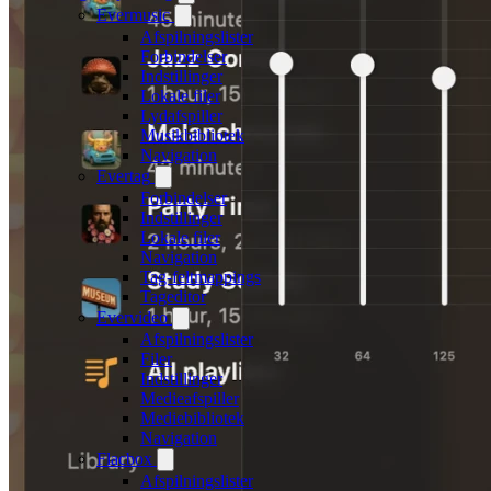
Evermusic
Afspilningslister
Forbindelser
Indstillinger
Lokale filer
Lydafspiller
Musikbibliotek
Navigation
Evertag
Forbindelser
Indstillinger
Lokale filer
Navigation
Tag-feltmappings
Tageditor
Evervideo
Afspilningslister
Filer
Indstillinger
Medieafspiller
Mediebibliotek
Navigation
Flacbox
Afspilningslister