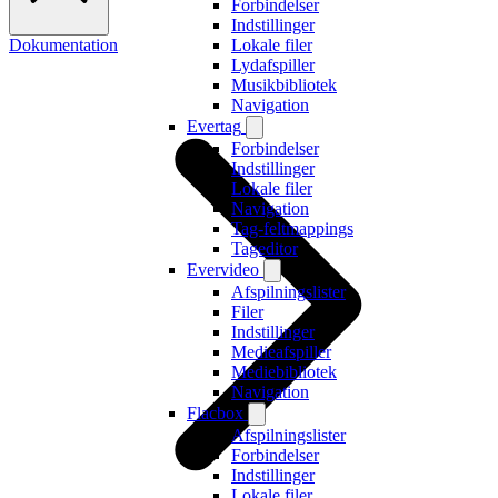
Forbindelser
Indstillinger
Dokumentation
Lokale filer
Lydafspiller
Musikbibliotek
Navigation
Evertag
Forbindelser
Indstillinger
Lokale filer
Navigation
Tag-feltmappings
Tageditor
Evervideo
Afspilningslister
Filer
Indstillinger
Medieafspiller
Mediebibliotek
Navigation
Flacbox
Afspilningslister
Forbindelser
Indstillinger
Lokale filer