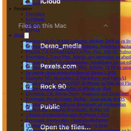
Support
Produkter
Evervideo
Evermusic
Flacbox
Evertag
Blog
Flacbox 7.6: Ny BASS-lydmotor, effekter, DSP og en liv
Evermusic 8.7: ægte gapless-afspilning, lydeffekter, vol
Flacbox 7.4: Genopbygget CarPlay, Plex, Jellyfin, Subso
Evervideo 1.7: nye Plex, Jellyfin, sky-streaming og afspi
Evertag 4.2: Nye sky-forbindelser, indstillinger for tag-edi
Evermusic 8.6: Ny CarPlay, Plex, Jellyfin, SFTP og sang
De bedste cloud musikafspillere til iPhone i 2026
Eksporter Wix blogindlæg til Markdown med OpenAI
Afspil tabsfri FLAC og DSD på iPhone og Mac med Fl
Bedste cloud musikafspiller til iPhone og iPad
Evermusic 6.8: Aliyun Drive, Synology, nye UI-stilarter
Evermusic Pro på Setapp Mobile: cloud-musik til iOS
Evermusic når 11 millioner downloads på verdensplan
Flacbox når 1 million downloads: Hi-Res lyd
5 bedste musikafspiller-apps til iPhone i 2025
Evermusic promovideo: cloud-musikafspiller
Evermusic 3.6: CarPlay, VoiceOver og mere
Evermusic 3.1: Crossfade, bibliotekssynkronisering og 