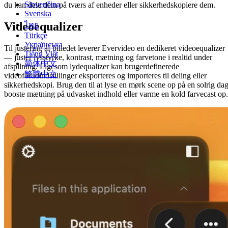
Slovenčina
du kan dele dem på tværs af enheder eller sikkerhedskopiere dem.
Svenska
Videoequalizer
ไทย
Türkçe
Українська
Til justering af billedet leverer Evervideo en dedikeret videoequalizer
Tiếng Việt
— juster lysstyrke, kontrast, mætning og farvetone i realtid under
简体中文
afspilning. Ligesom lydequalizer kan brugerdefinerede
繁體中文
videoforudindstillinger eksporteres og importeres til deling eller
sikkerhedskopi. Brug den til at lyse en mørk scene op på en solrig dag
booste mætning på udvasket indhold eller varme en kold farvecast op.