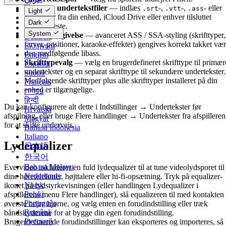
Eksterne undertekstfiler
— indlæs
-,
-,
- eller
Català
.srt
.vtt
.ass
Light
-filer fra din enhed, iCloud Drive eller enhver tilsluttet
Čeština
.ssa
Dark
cloudtjeneste.
Dansk
System
Libass-gengivelse
— avanceret ASS / SSA-styling (skrifttyper,
Deutsch
farver, positioner, karaoke-effekter) gengives korrekt takket væ
Ελληνικά
den medfølgende libass.
English
Skrifttypevalg
— vælg en brugerdefineret skrifttype til primær
Español
undertekster og en separat skrifttype til sekundære undertekster.
Suomi
Medfølgende skrifttyper plus alle skrifttyper installeret på din
Français
enhed er tilgængelige.
עברית
हिन्दी
Du kan konfigurere alt dette i Indstillinger → Undertekster før
Hrvatski
afspilning, eller bruge Flere handlinger → Undertekster fra afspilleren
Magyar
for at skifte undervejs.
Bahasa Indonesia
Italiano
Lydequalizer
日本語
한국어
Bahasa Melayu
Evervideo inkluderer en fuld lydequalizer til at tune videolydsporet til
Nederlands
dine høretelefoner, højttalere eller hi-fi-opsætning. Tryk på equalizer-
Norsk
ikonet på lydstyrkevisningen (eller handlingen Lydequalizer i
Polski
afspillerens menu Flere handlinger), slå equalizeren til med kontakten 
Português
øverste højre hjørne, og vælg enten en forudindstilling eller træk
Română
båndskyderene for at bygge din egen forudindstilling.
Русский
Brugerdefinerede forudindstillinger kan eksporteres og importeres, så