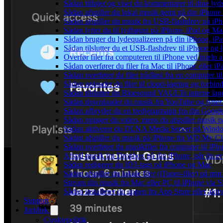
Sådan tilføjer og viser du kommentarer til dine 
Sådan afspiller du lokal musik gemt på din iPhone
Sådan afspiller du musik fra USB-flashdrev på i
Sådan lytter du til lydbøger på iPhone, iPad og 
Sådan bruger du lydequalizeren på din iPhone, i
Sådan tilslutter du et USB-flashdrev til iPhone og ly
Overfør filer fra computeren til iPhone ved hjælp
Sådan overfører du filer fra Mac til iPhone eller i
Sådan overfører du filer trådløst fra en computer 
Sådan uploader du filer til cloud-lagring og forbin
Sådan tilslutter du Bluesound VAULTs interne lag
Sådan downloader du musik fra YouTube og lytter t
Sådan afbryder du en tredjepartsapp fra din Googl
Sådan optager du video, mens du afspiller musik 
Sådan aktiverer du DLNA Media Server på Window
Sådan afspiller du musik på iPhone fra WD My 
Sådan overfører du musikfiler fra computer til i
Afspil musik fra Dropbox på din iPhone, når du er 
Sådan redigerer du ID3-tags på iPhone og Mac
Sådan afspiller du lokale filer (iTunes-filer) på mi
Stream din musik fra Mac eller PC til iPhone via
Sådan installerer du appen fra App Store eller akt
Support
Juridisk
Cookiepolitik