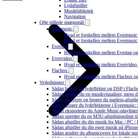
Lydafspiller
Musikbibliotek
Navigation
Ofte stillede spørgsmål
Evermusic
Hvad er forskellen mellem Evermusic
Hvad er forskellen mellem Evermusi
Evertag
Hvad er forskellen mellem Evertag o
Evervideo
Hvad er forskellen mellem Evervide
Flacbox
Hvad er forskellen mellem Flacbox 
Vejledninger
Sådan bruger du lydeffekter og DSP i Flac
Sådan tænder du en musikvisualizer, mens d
Sådan aktiverer og bruger du gapless-afspil
Sådan bruger du lydeffekterne i Evermusic:
Sådan eksporterer du Apple Music-playliste
Sådan opretter du en M3U-afspilningsliste ti
Sådan afspiller du din musik fra Mac / PC
Sådan afspiller du din egen musik på iPhon
Sådan ændrer du albumcovers for lokale numr