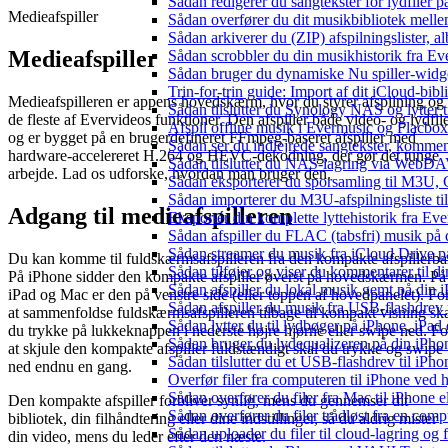
Sådan redigerer du sangtekster for lydfiler
Medieafspiller
Sådan overfører du dit musikbibliotek mellem
Sådan arkiverer du (ZIP) afspilningslister, 
Medieafspiller
Sådan scrobbler du din musikhistorik fra Eve
Sådan bruger du dynamiske Nu spiller-widg
Trin-for-trin guide: Import af dit iCloud-bib
Medieafspilleren er appens hovedskærm, hvor du styrer afspilning og
Sådan tilslutter du Synology NAS og lytter t
de fleste af Evervideos funktioner. Den afspiller både video- og lydfil
Afspil offline musik i Evermusic og Flacbox:
og er bygget på en brugerdefineret FFmpeg-baseret afspiller med
Sådan ser du indlejrede sangtekster, kommen
hardware-accelereret H.264 og HEVC-dekodning, der gør det tunge
Sådan tilslutter du NAS-lagring via WebDAV 
arbejde. Lad os udforske, hvordan man bruger den.
Sådan eksporterer du sporsamling til M3U
Sådan importerer du M3U-afspilningsliste t
Adgang til medieafspilleren
Eksportér din komplette lyttehistorik fra Ev
Sådan afspiller du FLAC (tabsfri) musik på 
Sådan streamer du musik fra iCloud Drive p
Du kan komme til fuldskærmsafspilleren fra den kompakte afspillerba
Sådan tilføjer og viser du kommentarer til
På iPhone sidder den kompakte afspiller øverst på hovedskærmen. På
Sådan afspiller du lokal musik gemt på din 
iPad og Mac er den på venstre side (eller toppen af ​​hovedpanelet). Fo
Sådan afspiller du musik fra USB-flashdre
at sammenfoldse fuldskærmsafspilleren tilbage til kompakt visning sk
Sådan lytter du til lydbøger på iPhone, iP
du trykke på lukkeknappen i nederste højre hjørne eller swipe ned. Fo
Sådan bruger du lydequalizeren på din iPh
at skjule den kompakte afspiller fuldstændigt skal du trykke og swipe
Sådan tilslutter du et USB-flashdrev til iPhone
ned endnu en gang.
Overfør filer fra computeren til iPhone ved
Sådan overfører du filer fra Mac til iPhone 
Den kompakte afspiller forbliver synlig, mens du gennemser dit
Sådan overfører du filer trådløst fra en com
bibliotek, din filhåndtering eller dine indstillinger, så du aldrig mister
Sådan uploader du filer til cloud-lagring og
din video, mens du leder efter den næste.