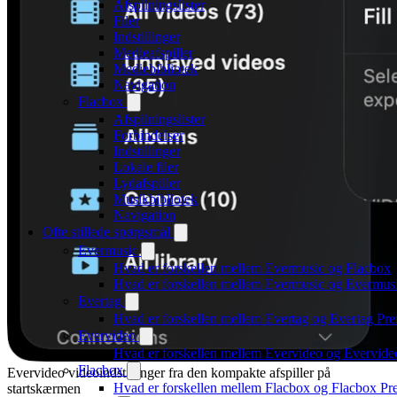
Afspilningslister
Filer
Indstillinger
Medieafspiller
Mediebibliotek
Navigation
Flacbox
Afspilningslister
Forbindelser
Indstillinger
Lokale filer
Lydafspiller
Musikbibliotek
Navigation
Ofte stillede spørgsmål
Evermusic
Hvad er forskellen mellem Evermusic og Flacbox
Hvad er forskellen mellem Evermusic og Evermu
Evertag
Hvad er forskellen mellem Evertag og Evertag Pr
Evervideo
Hvad er forskellen mellem Evervideo og Evervid
Flacbox
Evervideo videoindstillinger fra den kompakte afspiller på
Hvad er forskellen mellem Flacbox og Flacbox P
startskærmen