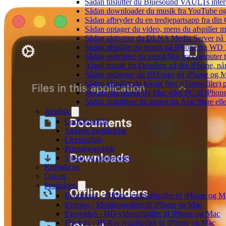
Sådan tilslutter du Bluesound VAULTs inter
Sådan downloader du musik fra YouTube og ly
Sådan afbryder du en tredjepartsapp fra din
Sådan optager du video, mens du afspiller 
Sådan aktiverer du DLNA Media Server på W
Sådan afspiller du musik på iPhone fra 
Sådan overfører du musikfiler fra computer
Afspil musik fra Dropbox på din iPhone, når
Sådan redigerer du ID3-tags på iPhone og 
Sådan afspiller du lokale filer (iTunes-filer)
Stream din musik fra Mac eller PC til iPho
Sådan installerer du appen fra App Store el
Juridisk
Cookiepolitik
Juridisk meddelelse
Licensaftale
Privatlivspolitik
Vilkår og betingelser
Kontakt os
Om os
Produkter
Evermusic - Offline musikafspiller til iPhone og 
Evertag - Musiktageditor til iPhone og Mac
Evervideo - HD-videoafspiller til iPhone og Mac
Flacbox - Hi-Res lydafspiller til iPhone og Mac