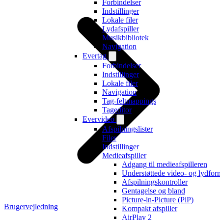
Forbindelser
Indstillinger
Lokale filer
Lydafspiller
Musikbibliotek
Navigation
Evertag
Forbindelser
Indstillinger
Lokale filer
Navigation
Tag-feltmappings
Tageditor
Evervideo
Afspilningslister
Filer
Indstillinger
Medieafspiller
Adgang til medieafspilleren
Understøttede video- og lydfor
Afspilningskontroller
Gentagelse og bland
Picture-in-Picture (PiP)
Brugervejledning
Kompakt afspiller
AirPlay 2