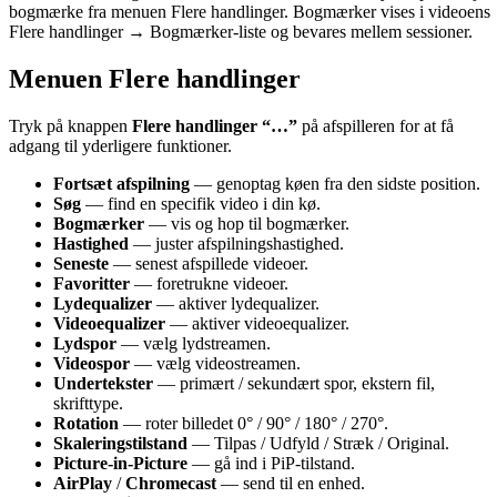
bogmærke fra menuen Flere handlinger. Bogmærker vises i videoens
Flere handlinger → Bogmærker-liste og bevares mellem sessioner.
Menuen Flere handlinger
Tryk på knappen
Flere handlinger “…”
på afspilleren for at få
adgang til yderligere funktioner.
Fortsæt afspilning
— genoptag køen fra den sidste position.
Søg
— find en specifik video i din kø.
Bogmærker
— vis og hop til bogmærker.
Hastighed
— juster afspilningshastighed.
Seneste
— senest afspillede videoer.
Favoritter
— foretrukne videoer.
Lydequalizer
— aktiver lydequalizer.
Videoequalizer
— aktiver videoequalizer.
Lydspor
— vælg lydstreamen.
Videospor
— vælg videostreamen.
Undertekster
— primært / sekundært spor, ekstern fil,
skrifttype.
Rotation
— roter billedet 0° / 90° / 180° / 270°.
Skaleringstilstand
— Tilpas / Udfyld / Stræk / Original.
Picture-in-Picture
— gå ind i PiP-tilstand.
AirPlay
/
Chromecast
— send til en enhed.