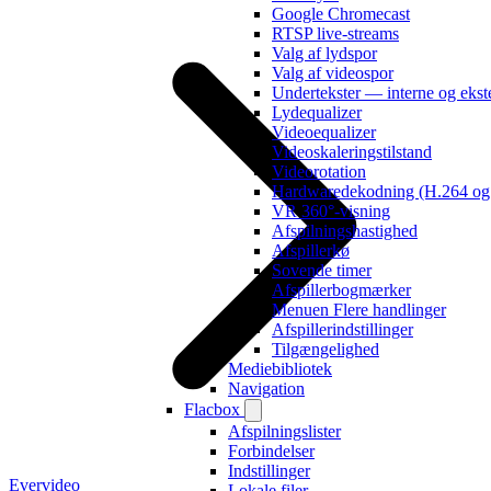
Google Chromecast
RTSP live-streams
Valg af lydspor
Valg af videospor
Undertekster — interne og ekst
Lydequalizer
Videoequalizer
Videoskaleringstilstand
Videorotation
Hardwaredekodning (H.264 o
VR 360°-visning
Afspilningshastighed
Afspillerkø
Sovende timer
Afspillerbogmærker
Menuen Flere handlinger
Afspillerindstillinger
Tilgængelighed
Mediebibliotek
Navigation
Flacbox
Afspilningslister
Forbindelser
Indstillinger
Evervideo
Lokale filer