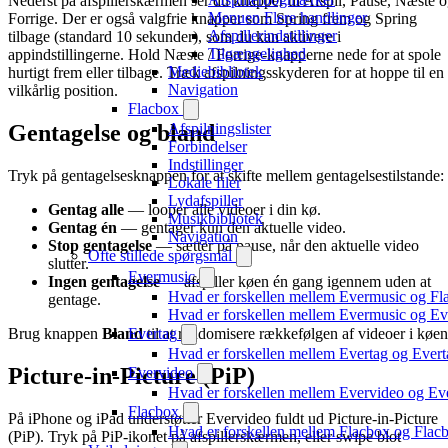
Nederst på afspillerskærmen ser du knapper til Afspil, Pause, Næste 
Menuen Flere handlinger
Forrige. Der er også valgfrie knapper som Spring frem og Spring
Afspillerindstillinger
tilbage (standard 10 sekunder), som du kan aktivere i
Tilgængelighed
appindstillingerne. Hold Næste / Forrige-knapperne nede for at spole
Mediebibliotek
hurtigt frem eller tilbage. Træk afspilningsskyderen for at hoppe til en
Navigation
vilkårlig position.
Flacbox
Afspilningslister
Gentagelse og bland
Forbindelser
Indstillinger
Tryk på gentagelsesknappen for at skifte mellem gentagelsestilstande:
Lokale filer
Lydafspiller
Gentag alle
— looper alle videoer i din kø.
Musikbibliotek
Gentag én
— gentager kun den aktuelle video.
Navigation
Stop gentagelse
— sætter på pause, når den aktuelle video
Ofte stillede spørgsmål
slutter.
Evermusic
Ingen gentagelse
— afspiller køen én gang igennem uden at
Hvad er forskellen mellem Evermusic og Fl
gentage.
Hvad er forskellen mellem Evermusic og E
Evertag
Brug knappen
Bland
til at randomisere rækkefølgen af ​​videoer i køen
Hvad er forskellen mellem Evertag og Ever
Picture-in-Picture (PiP)
Evervideo
Hvad er forskellen mellem Evervideo og E
Flacbox
På iPhone og iPad understøtter Evervideo fuldt ud Picture-in-Picture
Hvad er forskellen mellem Flacbox og Fla
(PiP). Tryk på PiP-ikonet på afspillerskærmen, eller swipe blot