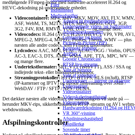
medfølgende FFmpeg-motor med hardware-accelereret H.264 og
Filer
HEVC-dekodning på understøttede enheder.
Indstillinger
Medieafspiller
Videocontainere:
MP4, M4V, MKV, MOV, AVI, FLV, WMV,
Adgang til medieafspilleren
ASF, WebM, TS, M2TS, MTS, MPG, MPEG, OGV, 3GP,
Understøttede video- og lydformater
3G2, F4V, RM, RMVB, VOB, DAT — og mange flere.
Afspilningskontroller
Videocodecs:
H.264 (AVC), H.265 (HEVC), VP9, VP8, AV1
Gentagelse og bland
MPEG-2, MPEG-4, MJPEG, ProRes, Theora, WMV — plus
Picture-in-Picture (PiP)
næsten alle andre codecs, som FFmpeg understøtter.
Kompakt afspiller
Lydcodecs:
AAC, MP3, FLAC, ALAC, OGG / Vorbis, OPUS
AirPlay 2
AC-3, EAC-3, DTS, AMR, WMA, APE, TTA, MPC, WV —
Google Chromecast
og mange flere.
RTSP live-streams
Undertekstformater:
SRT, VTT (WebVTT), ASS / SSA og
Valg af lydspor
indlejrede tekst- eller billedundertekstspor.
Valg af videospor
Streamingprotokoller:
HTTP / HTTPS, HLS (m3u8), RTSP
Undertekster — interne og eksterne
(IP-kameraer og IPTV) og direkte filstreaming over SMB /
Lydequalizer
WebDAV / FTP / SFTP / NFS / DLNA.
Videoequalizer
Videoskaleringstilstand
Det dækker næsten alle videofiler, du sandsynligvis vil støde på —
Videorotation
herunder MKV-rips, sikkerhedskamera RTSP-streams og AV1 webm
Hardwaredekodning (H.264 og HEV
webdownloads.
VR 360°-visning
Afspilningshastighed
Afspilningskontroller
Afspillerkø
Sovende timer
Afspillerbogmærker