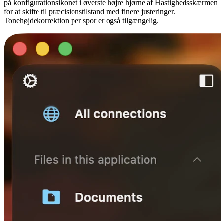
på konfigurationsikonet i øverste højre hjørne af Hastighedsskærmen
for at skifte til præcisionstilstand med finere justeringer.
Tonehøjdekorrektion per spor er også tilgængelig.