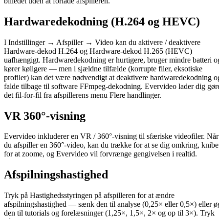
billedet uden at forlade afspilleren.
Hardwaredekodning (H.264 og HEVC)
I Indstillinger → Afspiller → Video kan du aktivere / deaktivere
Hardware-dekod H.264 og Hardware-dekod H.265 (HEVC)
uafhængigt. Hardwaredekodning er hurtigere, bruger mindre batteri o
kører køligere — men i sjældne tilfælde (korrupte filer, eksotiske
profiler) kan det være nødvendigt at deaktivere hardwaredekodning o
falde tilbage til software FFmpeg-dekodning. Evervideo lader dig gør
det fil-for-fil fra afspillerens menu Flere handlinger.
VR 360°-visning
Evervideo inkluderer en VR / 360°-visning til sfæriske videofiler. Når
du afspiller en 360°-video, kan du trække for at se dig omkring, knibe
for at zoome, og Evervideo vil forvrænge gengivelsen i realtid.
Afspilningshastighed
Tryk på Hastighedsstyringen på afspilleren for at ændre
afspilningshastighed — sænk den til analyse (0,25× eller 0,5×) eller ø
den til tutorials og forelæsninger (1,25×, 1,5×, 2× og op til 3×). Tryk