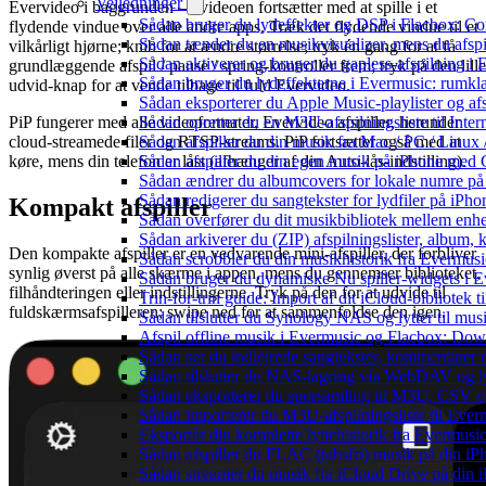
Vejledninger
Evervideo i baggrunden — videoen fortsætter med at spille i et
Sådan bruger du lydeffekter og DSP i Flacbox: C
flydende vindue over alle andre apps. Træk det flydende vindue til et
Sådan tænder du en musikvisualizer, mens du afsp
vilkårligt hjørne; knib for at ændre størrelse; tryk én gang for at få
Sådan aktiverer og bruger du gapless-afspilning i
grundlæggende afspil / pause / spring-kontroller frem; tryk på den lille
Sådan bruger du lydeffekterne i Evermusic: rumkl
udvid-knap for at vende tilbage til fuld Evervideo.
Sådan eksporterer du Apple Music-playlister og af
PiP fungerer med alle videoformater, Evervideo afspiller, herunder
Sådan opretter du en M3U-afspilningsliste til Inte
cloud-streamede filer og RTSP-streams. PiP fortsætter også med at
Sådan afspiller du din musik fra Mac / PC / Li
køre, mens din telefon er låst (afhænger af din Auto-lås-indstilling).
Sådan afspiller du din egen musik på iPhone med 
Sådan ændrer du albumcovers for lokale numre på S
Sådan redigerer du sangtekster for lydfiler på iPh
Kompakt afspiller
Sådan overfører du dit musikbibliotek mellem enhed
Sådan arkiverer du (ZIP) afspilningslister, album,
Den kompakte afspiller er en vedvarende mini-afspiller, der forbliver
Sådan scrobbler du din musikhistorik fra Evermusic
synlig øverst på alle skærme i appen, mens du gennemser biblioteket,
Sådan bruger du dynamiske Nu spiller-widgets i 
filhåndteringen eller indstillingerne. Tryk på den for at udvide til
Trin-for-trin guide: Import af dit iCloud-bibliotek
fuldskærmsafspilleren; swipe ned for at sammenfoldse den igen.
Sådan tilslutter du Synology NAS og lytter til mus
Afspil offline musik i Evermusic og Flacbox: Downl
Sådan ser du indlejrede sangtekster, kommentarer 
Sådan tilslutter du NAS-lagring via WebDAV og lyt
Sådan eksporterer du sporsamling til M3U, CSV 
Sådan importerer du M3U-afspilningsliste til Eve
Eksportér din komplette lyttehistorik fra Evermusic
Sådan afspiller du FLAC (tabsfri) musik på din iP
Sådan streamer du musik fra iCloud Drive på din 