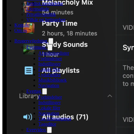
Juridisk meddelelse
Licensaftale
Privatlivspolitik
Vilkår og betingelser
Kontakt
Om os
Brugervejledning
Evermusic
Afspilningslister
Forbindelser
Indstillinger
Lokale filer
Lydafspiller
Musikbibliotek
Navigation
Evertag
Forbindelser
Indstillinger
Lokale filer
Navigation
Tag-feltmappings
Tageditor
Evervideo