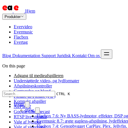
Hjem
Produkter
Evervideo
Evermusic
Flacbox
Evertag
Blog
Dokumentation
Support
Juridisk
Kontakt
Om os
On this page
Adgang til medieafspilleren
Understøttede video- og lydformater
Afspilningskontroller
Gentagelse og bland
CTRL K
Picture-in-Picture (PiP)
Kompakt afspiller
Hjem
AirPlay 2
Blog
Google Chromecast
Flacbox 7.6: Ny BASS-lydmotor, effekter, DSP og 
RTSP live-streams
Evermusic 8.7: ægte gapless-afspilning, lydeffekte
Valg af lydspor
Flacbox 7.4: Genopbygget CarPlay, Plex, Jellyfin,
Valg af videospor