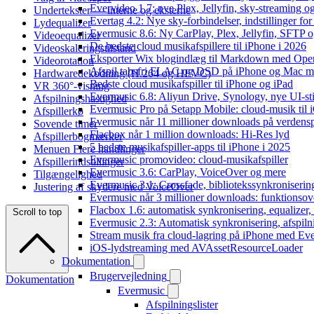
Evervideo 1.7: nye Plex, Jellyfin, sky-streaming og
Undertekster — interne og eksterne
Evertag 4.2: Nye sky-forbindelser, indstillinger for 
Lydequalizer
Evermusic 8.6: Ny CarPlay, Plex, Jellyfin, SFTP o
Videoequalizer
De bedste cloud musikafspillere til iPhone i 2026
Videoskaleringstilstand
Eksporter Wix blogindlæg til Markdown med Op
Videorotation
Afspil tabsfri FLAC og DSD på iPhone og Mac m
Hardwaredekodning (H.264 og HEVC)
Bedste cloud musikafspiller til iPhone og iPad
VR 360°-visning
Evermusic 6.8: Aliyun Drive, Synology, nye UI-sti
Afspilningshastighed
Evermusic Pro på Setapp Mobile: cloud-musik til 
Afspillerkø
Evermusic når 11 millioner downloads på verdens
Sovende timer
Flacbox når 1 million downloads: Hi-Res lyd
Afspillerbogmærker
5 bedste musikafspiller-apps til iPhone i 2025
Menuen Flere handlinger
Evermusic promovideo: cloud-musikafspiller
Afspillerindstillinger
Evermusic 3.6: CarPlay, VoiceOver og mere
Tilgængelighed
Evermusic 3.1: Crossfade, bibliotekssynkroniseri
Justering af skydere med VoiceOver
Evermusic når 3 millioner downloads: funktionsov
Flacbox 1.6: automatisk synkronisering, equalizer
Scroll to top
Evermusic 2.3: Automatisk synkronisering, afspiln
Stream musik fra cloud-lagring på iPhone med Ev
iOS-lydstreaming med AVAssetResourceLoader
Dokumentation
Brugervejledning
Dokumentation
Evermusic
Afspilningslister