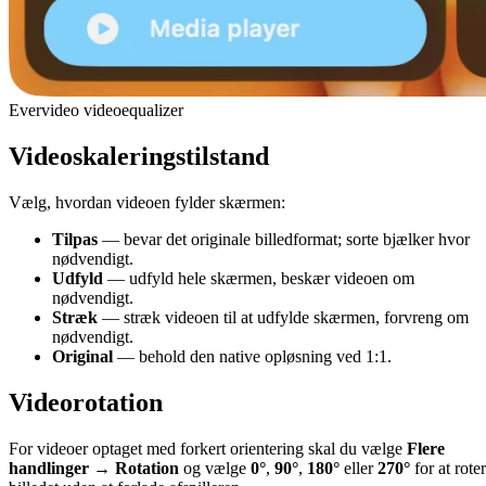
Evervideo videoequalizer
Videoskaleringstilstand
Vælg, hvordan videoen fylder skærmen:
Tilpas
— bevar det originale billedformat; sorte bjælker hvor
nødvendigt.
Udfyld
— udfyld hele skærmen, beskær videoen om
nødvendigt.
Stræk
— stræk videoen til at udfylde skærmen, forvreng om
nødvendigt.
Original
— behold den native opløsning ved 1:1.
Videorotation
For videoer optaget med forkert orientering skal du vælge
Flere
handlinger → Rotation
og vælge
0°
,
90°
,
180°
eller
270°
for at rote