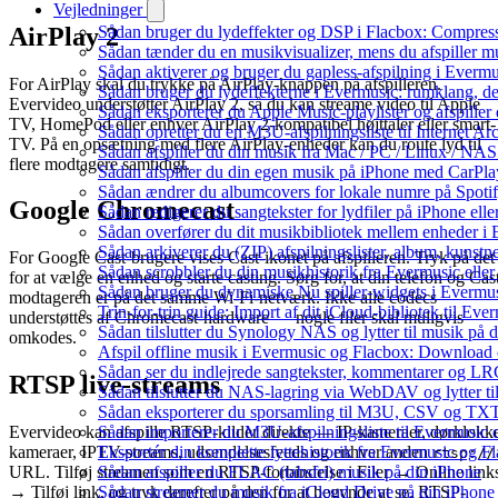
Vejledninger
AirPlay 2
Sådan bruger du lydeffekter og DSP i Flacbox: Compres
Sådan tænder du en musikvisualizer, mens du afspiller 
Sådan aktiverer og bruger du gapless-afspilning i Evermu
For AirPlay skal du trykke på AirPlay-knappen på afspilleren.
Sådan bruger du lydeffekterne i Evermusic: rumklang, d
Evervideo understøtter AirPlay 2, så du kan streame video til Apple
Sådan eksporterer du Apple Music-playlister og afspille
TV, HomePod eller enhver AirPlay 2-kompatibel højttaler eller smart-
Sådan opretter du en M3U-afspilningsliste til Internet Ar
TV. På en opsætning med flere AirPlay-enheder kan du route lyd til
Sådan afspiller du din musik fra Mac / PC / Linux / 
flere modtagere samtidigt.
Sådan afspiller du din egen musik på iPhone med CarPla
Sådan ændrer du albumcovers for lokale numre på Spotify
Google Chromecast
Sådan redigerer du sangtekster for lydfiler på iPhone el
Sådan overfører du dit musikbibliotek mellem enheder i E
Sådan arkiverer du (ZIP) afspilningslister, album, kunst
For Google Cast-brugere vises Cast-ikonet på afspilleren. Tryk på det
Sådan scrobbler du din musikhistorik fra Evermusic eller 
for at vælge en enhed og starte casting. Sørg for, at din telefon og Cas
Sådan bruger du dynamiske Nu spiller-widgets i Evermu
modtageren er på det samme Wi-Fi-netværk. Ikke alle codecs
Trin-for-trin guide: Import af dit iCloud-bibliotek til Ev
understøttes af Chromecast-hardware — nogle filer skal muligvis
Sådan tilslutter du Synology NAS og lytter til musik på 
omkodes.
Afspil offline musik i Evermusic og Flacbox: Download og
Sådan ser du indlejrede sangtekster, kommentarer og LRC-
RTSP live-streams
Sådan tilslutter du NAS-lagring via WebDAV og lytter ti
Sådan eksporterer du sporsamling til M3U, CSV og TXT
Sådan importerer du M3U-afspilningsliste til Evermusic
Evervideo kan afspille RTSP-kilder direkte — IP-kameraer, dørklokk
Eksportér din komplette lyttehistorik fra Evermusic og Fl
kameraer, IPTV-streams, udsendelsesfeeds og enhver anden
rtsp://
Sådan afspiller du FLAC (tabsfri) musik på din iPhone
URL. Tilføj streamen som en RTSP-forbindelse i Filer → Online link
Sådan streamer du musik fra iCloud Drive på din iPhone
→ Tilføj link, og tryk derefter på den for at begynde at se. RTSP-