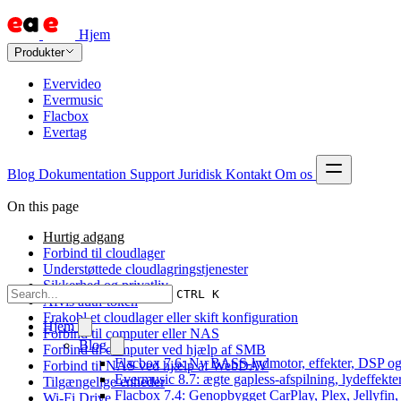
Hjem
Produkter
Evervideo
Evermusic
Flacbox
Evertag
Blog
Dokumentation
Support
Juridisk
Kontakt
Om os
On this page
Hurtig adgang
Forbind til cloudlager
Understøttede cloudlagringstjenester
Sikkerhed og privatliv
CTRL K
Afvis auth-token
Frakobl et cloudlager eller skift konfiguration
Hjem
Forbind til computer eller NAS
Blog
Forbind til computer ved hjælp af SMB
Flacbox 7.6: Ny BASS-lydmotor, effekter, DSP og 
Forbind til NAS ved hjælp af WebDAV
Evermusic 8.7: ægte gapless-afspilning, lydeffekte
Tilgængelige enheder
Flacbox 7.4: Genopbygget CarPlay, Plex, Jellyfin,
Wi-Fi Drive