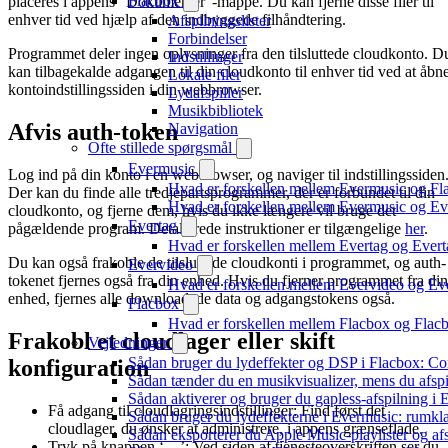
Flacbox
placeres i appens “Dokumenter”-mappe. Du kan fjerne disse filer til
enhver tid ved hjælp af den indbyggede filhåndtering.
Afspilningslister
Forbindelser
Programmet deler ingen oplysninger fra den tilsluttede cloudkonto. D
Indstillinger
kan tilbagekalde adgangen til din cloudkonto til enhver tid ved at åbn
Lokale filer
kontoindstillingssiden i din webbrowser.
Lydafspiller
Musikbibliotek
Afvis auth-token
Navigation
Ofte stillede spørgsmål
Evermusic
Log ind på din konto i en webbrowser, og naviger til indstillingssiden
Hvad er forskellen mellem Evermusic og Fl
Der kan du finde alle tredjepartsprogrammer, der er forbundet til din
Hvad er forskellen mellem Evermusic og E
cloudkonto, og fjerne dem, hvis du ikke længere vil bruge det
Evertag
pågældende program. Detaljerede instruktioner er tilgængelige
her
.
Hvad er forskellen mellem Evertag og Ever
Du kan også frakoble de tilsluttede cloudkonti i programmet, og auth-
Evervideo
tokenet fjernes også fra din enhed. Hvis du fjerner programmet fra din
Hvad er forskellen mellem Evervideo og E
enhed, fjernes alle downloadede data og adgangstokens også.
Flacbox
Hvad er forskellen mellem Flacbox og Fla
Frakobl et cloudlager eller skift
Vejledninger
Sådan bruger du lydeffekter og DSP i Flacbox: C
konfiguration
Sådan tænder du en musikvisualizer, mens du afsp
Sådan aktiverer og bruger du gapless-afspilning i
Få adgang til cloudlagringsindstillinger: Find først det
Sådan bruger du lydeffekterne i Evermusic: rumkl
cloudlager, du ønsker at administrere, i appens grænseflade.
Sådan eksporterer du Apple Music-playlister og af
Tryk på knappen ‘…’: Ved siden af tjenesteoverskriften ser du