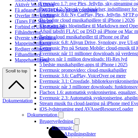
Evervideo 1.7: nye Plex, Jellyfin, sky-streaming og
Aktivér Wi-Fi Drive
Evertag 4.2: Nye sky-forbindelser, indstillinger for 
Få adgang til Wi-Fi Drive på din computer
Evermusic 8.6: Ny CarPlay, Plex, Jellyfin, SFTP o
Overfør filer trådløst
De bedste cloud musikafspillere til iPhone i 2026
iTunes File Sharing
Eksporter Wix blogindlæg til Markdown med Op
Forbind et USB-flashkort
Afspil tabsfri FLAC og DSD på iPhone og Mac m
Filhåndtering
Bedste cloud musikafspiller til iPhone og iPad
Øverste værktøjslinje
Evermusic 6.8: Aliyun Drive, Synology, nye UI-sti
Mappeindstillinger
Evermusic Pro på Setapp Mobile: cloud-musik til 
Rediger onlinefiler
Evermusic når 11 millioner downloads på verdens
Filhandlinger
Flacbox når 1 million downloads: Hi-Res lyd
Mappehandlinger
5 bedste musikafspiller-apps til iPhone i 2025
Evermusic promovideo: cloud-musikafspiller
Scroll to top
Evermusic 3.6: CarPlay, VoiceOver og mere
Evermusic 3.1: Crossfade, bibliotekssynkroniseri
Evermusic når 3 millioner downloads: funktionsov
Flacbox 1.6: automatisk synkronisering, equalizer
Evermusic 2.3: Automatisk synkronisering, afspiln
Dokumentation
Stream musik fra cloud-lagring på iPhone med Ev
iOS-lydstreaming med AVAssetResourceLoader
Dokumentation
Brugervejledning
Evermusic
Afspilningslister