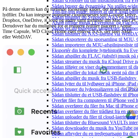
Sådan scrobbler du din musikhistorik fra Eve
Sådan bruger du dynamiske Nu spiller-widg
På denne skærm kan du forbinde forskellige kilder, der indeholder di
Trin-for-trin guide: Import af dit iCloud-bib
lydfiler. Du kan integrere populære cloudtjenester som Google Drive,
Sådan tilslutter du Synology NAS og lytter t
Dropbox, OneDrive, iCloud og andre samt forbinde din Mac eller PC
Afspil offline musik i Evermusic og Flacbox:
Derudover har du mulighed for at redigere lydfiler placeret i Apple
Sådan ser du indlejrede sangtekster, kommen
Time Capsule, WD Cloud Home eller enhver NAS, der taler SMB
Sådan tilslutter du NAS-lagring via WebDAV 
eller WebDAV.
Sådan eksporterer du sporsamling til M3U
Sådan importerer du M3U-afspilningsliste t
Eksportér din komplette lyttehistorik fra Ev
Sådan afspiller du FLAC (tabsfri) musik på 
Sådan streamer du musik fra iCloud Drive p
Sådan tilføjer og viser du kommentarer til
Sådan afspiller du lokal musik gemt på din 
Sådan afspiller du musik fra USB-flashdre
Sådan lytter du til lydbøger på iPhone, iP
Sådan bruger du lydequalizeren på din iPh
Sådan tilslutter du et USB-flashdrev til iPhone
Overfør filer fra computeren til iPhone ved
Sådan overfører du filer fra Mac til iPhone 
Sådan overfører du filer trådløst fra en com
Sådan uploader du filer til cloud-lagring og
Sådan tilslutter du Bluesound VAULTs inter
Sådan downloader du musik fra YouTube og ly
Sådan afbryder du en tredjepartsapp fra din