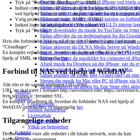
Overfør filer fra computeren til iPhone ved hjælp
Tryk på “Forbind til cloudlager” → SMB.
Sådan overfører du filer fra Mac til iPhone eller i
Indtast computerens IP-adresse og delt mappenavn i URL-feltet
Sådan overfører du filer trådløst fra en computer 
ved hjælp af formatet smb://computer-ip-adresse/delt-mappena
Sådan uploader du filer til cloud-lagring og forbin
Vælg protokolversion: Auto, SMB1, SMB2
Sådan tilslutter du Bluesound VAULTs interne lag
Indtast login og adgangskode (hvis påkrævet)
Sådan downloader du musik fra YouTube og lytter t
Tryk på “Færdig.”
Sådan afbryder du en tredjepartsapp fra din Googl
Hvis din forbindelse lykkes, vil du se det tilsluttede lager i sektionen
Sådan optager du video, mens du afspiller musik 
“Cloudlager”.
Sådan aktiverer du DLNA Media Server på Window
En komplet vejledning til, hvordan du forbinder din Mac eller PC ved
Sådan afspiller du musik på iPhone fra WD My 
hjælp af SMB, er tilgængelig
her
.
Sådan overfører du musikfiler fra computer til i
Afspil musik fra Dropbox på din iPhone, når du er 
Sådan redigerer du ID3-tags på iPhone og Mac
Forbind til NAS ved hjælp af WebDAV
Sådan afspiller du lokale filer (iTunes-filer) på mi
Stream din musik fra Mac eller PC til iPhone via
Alle trin er de samme undtagen URL-feltet.
Sådan installerer du appen fra App Store eller akt
URL’en skal være i formatet http://servernavn eller https://servernavn,
Support
hvis serveren understøtter SSL.
Juridisk
En komplet vejledning til, hvordan du forbinder NAS ved hjælp af
Cookiepolitik
WebDAV-protokollen, er tilgængelig
her
.
Juridisk meddelelse
Licensaftale
Tilgængelige enheder
Privatlivspolitik
Vilkår og betingelser
Kontakt
Denne sektion viser alle enheder i dit lokale netværk, som du kan
Om os
forbinde til via programmet.