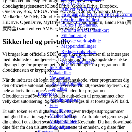
I øjeblikket understøtter programmet de mest populære
Wi-Fi Drive
cloudlagringstjenester: iCloud Drive, Google Drive, Dropbox,
Aktivér Wi-Fi Drive
OneDrive, Box, MEGA, Yandex.Disk, pCloud, Synology Drive,
Få adgang til Wi-Fi Drive på din com
MediaFire, WD My Cloud Home, InfiniCLOUD (TeraCLOUD),
Overfør filer trådløst
HiDrive, OpenDrive, MyDrive, Put.io, Cloud Mail.ru, Baidu Pan (百
iTunes File Sharing
度网盘) samt enhver SMB- eller WebDAV-server.
Forbind et USB-flashkort
Filhåndtering
Sikkerhed og privatliv
Øverste værktøjslinje
Mappeindstillinger
Rediger onlinefiler
Vi bruger kun officielle SDK’er og sikre forbindelser til at interagere
Filhandlinger
med tilsluttede cloudtjenester. Dit login og din adgangskode er ikke
Mappehandlinger
tilgængelige for programmet. Alle anmodninger fra programmet til
Indstillinger
cloudtjenesten er krypterede.
Lokale filer
Navigation
Når du indtaster dit login og din adgangskode, viser programmet dig
Tag-feltmappings
den officielle autorisationsside leveret af cloudtjenesteudbyderen, og
Tageditor
hele autorisationsprocessen foregår uden for programmet.
Evervideo
Cloudtjenesteudbyderen sender et auth-token til programmet efter
Afspilningslister
vellykket autorisering, og dette token bruges til at foretage API-kald.
Filer
Indstillinger
Et auth-token er en digital nøgle, der giver tredjepartsprogrammer
Medieafspiller
mulighed for at interagere med cloudlager. Auth-tokenet gemmes på
Mediebibliotek
din enhed i et sikkert systemlager kaldet Keychain. Du kan download
Navigation
dine filer fra den tilsluttede cloudtjeneste til enheden, og disse filer