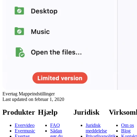
Evertag Mappeindstillinger
Last updated on
februar 1, 2020
Produkter
Hjælp
Juridisk
Virksom
Evervideo
FAQ
Juridisk
Om os
Evermusic
Sådan
meddelelse
Blog
Evertag
gør du
Privatlivspolitik
Kontakt