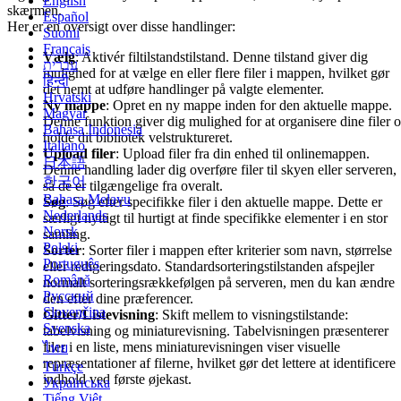
English
skærmen.
Español
Her er en oversigt over disse handlinger:
Suomi
Français
Vælg
: Aktivér filtilstandstilstand. Denne tilstand giver dig
עברית
mulighed for at vælge en eller flere filer i mappen, hvilket gør
हिन्दी
det nemt at udføre handlinger på valgte elementer.
Hrvatski
Ny mappe
: Opret en ny mappe inden for den aktuelle mappe.
Magyar
Denne funktion giver dig mulighed for at organisere dine filer 
Bahasa Indonesia
holde dit bibliotek velstruktureret.
Italiano
Upload filer
: Upload filer fra din enhed til onlinemappen.
日本語
Denne handling lader dig overføre filer til skyen eller serveren,
한국어
så de er tilgængelige fra overalt.
Bahasa Melayu
Søg
: Søg efter specifikke filer i den aktuelle mappe. Dette er
Nederlands
særligt nyttigt til hurtigt at finde specifikke elementer i en stor
Norsk
samling.
Polski
Sorter
: Sorter filer i mappen efter kriterier som navn, størrelse
Português
eller redigeringsdato. Standardsorteringstilstanden afspejler
Română
normalt sorteringsrækkefølgen på serveren, men du kan ændre
Русский
den efter dine præferencer.
Slovenčina
Gitter/Listevisning
: Skift mellem to visningstilstande:
Svenska
tabelvisning og miniaturevisning. Tabelvisningen præsenterer
filer i en liste, mens miniaturevisningen viser visuelle
ไทย
repræsentationer af filerne, hvilket gør det lettere at identificere
Türkçe
indhold ved første øjekast.
Українська
Tiếng Việt