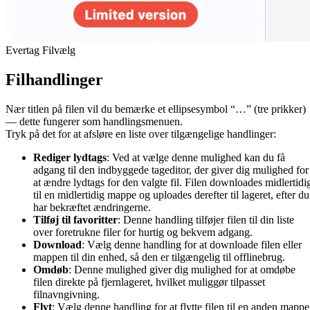
Evertag Filvælg
Filhandlinger
Nær titlen på filen vil du bemærke et ellipsesymbol “…” (tre prikker)
— dette fungerer som handlingsmenuen.
Tryk på det for at afsløre en liste over tilgængelige handlinger:
Rediger lydtags
: Ved at vælge denne mulighed kan du få
adgang til den indbyggede tageditor, der giver dig mulighed for
at ændre lydtags for den valgte fil. Filen downloades midlertidi
til en midlertidig mappe og uploades derefter til lageret, efter du
har bekræftet ændringerne.
Tilføj til favoritter
: Denne handling tilføjer filen til din liste
over foretrukne filer for hurtig og bekvem adgang.
Download
: Vælg denne handling for at downloade filen eller
mappen til din enhed, så den er tilgængelig til offlinebrug.
Omdøb
: Denne mulighed giver dig mulighed for at omdøbe
filen direkte på fjernlageret, hvilket muliggør tilpasset
filnavngivning.
Flyt
: Vælg denne handling for at flytte filen til en anden mappe