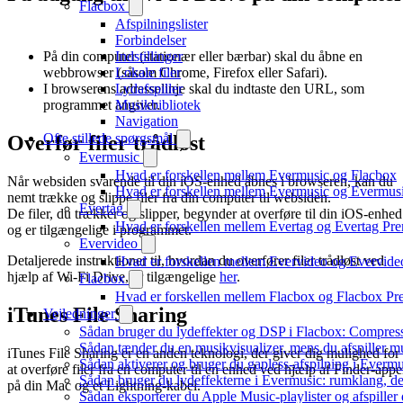
Flacbox
Afspilningslister
Forbindelser
Indstillinger
På din computer (stationær eller bærbar) skal du åbne en
Lokale filer
webbrowser (såsom Chrome, Firefox eller Safari).
Lydafspiller
I browserens adresselinje skal du indtaste den URL, som
Musikbibliotek
programmet angiver.
Navigation
Ofte stillede spørgsmål
Overfør filer trådløst
Evermusic
Hvad er forskellen mellem Evermusic og Flacbox
Når websiden svarende til din iOS-enhed åbnes i browseren, kan du
Hvad er forskellen mellem Evermusic og Evermu
nemt trække og slippe filer fra din computer til websiden.
Evertag
De filer, du trækker og slipper, begynder at overføre til din iOS-enhed
Hvad er forskellen mellem Evertag og Evertag Pr
og er tilgængelige i programmet.
Evervideo
Detaljerede instruktioner til, hvordan du overfører filer trådløst ved
Hvad er forskellen mellem Evervideo og Evervid
hjælp af Wi-Fi Drive, er tilgængelige
her
.
Flacbox
Hvad er forskellen mellem Flacbox og Flacbox P
iTunes File Sharing
Vejledninger
Sådan bruger du lydeffekter og DSP i Flacbox: Compres
Sådan tænder du en musikvisualizer, mens du afspiller 
iTunes File Sharing er en anden teknologi, der giver dig mulighed for
Sådan aktiverer og bruger du gapless-afspilning i Evermu
at overføre filer fra en computer til en enhed ved hjælp af Finder-app
Sådan bruger du lydeffekterne i Evermusic: rumklang, d
på din Mac og et Lightning-kabel.
Sådan eksporterer du Apple Music-playlister og afspille