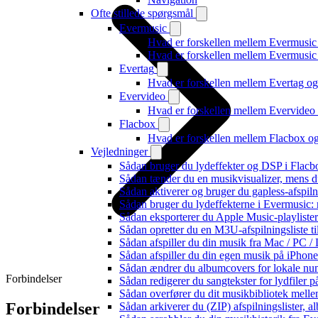
Ofte stillede spørgsmål
Evermusic
Hvad er forskellen mellem Evermusic
Hvad er forskellen mellem Evermusi
Evertag
Hvad er forskellen mellem Evertag o
Evervideo
Hvad er forskellen mellem Evervide
Flacbox
Hvad er forskellen mellem Flacbox 
Vejledninger
Sådan bruger du lydeffekter og DSP i Flac
Sådan tænder du en musikvisualizer, mens d
Sådan aktiverer og bruger du gapless-afspil
Sådan bruger du lydeffekterne i Evermusic:
Sådan eksporterer du Apple Music-playliste
Sådan opretter du en M3U-afspilningsliste ti
Sådan afspiller du din musik fra Mac / PC
Sådan afspiller du din egen musik på iPhon
Sådan ændrer du albumcovers for lokale numr
Forbindelser
Sådan redigerer du sangtekster for lydfiler
Sådan overfører du dit musikbibliotek mellem
Forbindelser
Sådan arkiverer du (ZIP) afspilningslister, 