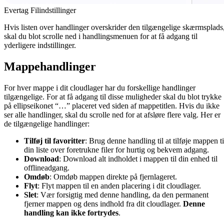
Evertag Filindstillinger
Hvis listen over handlinger overskrider den tilgængelige skærmsplads
skal du blot scrolle ned i handlingsmenuen for at få adgang til
yderligere indstillinger.
Mappehandlinger
For hver mappe i dit cloudlager har du forskellige handlinger
tilgængelige. For at få adgang til disse muligheder skal du blot trykke
på ellipseikonet “…” placeret ved siden af mappetitlen. Hvis du ikke
ser alle handlinger, skal du scrolle ned for at afsløre flere valg. Her er
de tilgængelige handlinger:
Tilføj til favoritter
: Brug denne handling til at tilføje mappen ti
din liste over foretrukne filer for hurtig og bekvem adgang.
Download
: Download alt indholdet i mappen til din enhed til
offlineadgang.
Omdøb
: Omdøb mappen direkte på fjernlageret.
Flyt
: Flyt mappen til en anden placering i dit cloudlager.
Slet
: Vær forsigtig med denne handling, da den permanent
fjerner mappen og dens indhold fra dit cloudlager.
Denne
handling kan ikke fortrydes
.