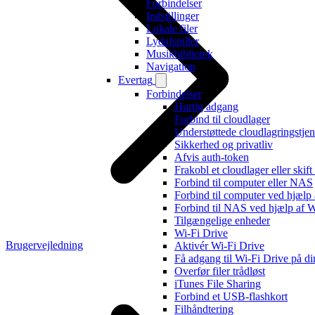
Forbindelser
Indstillinger
Lokale filer
Lydafspiller
Musikbibliotek
Navigation
Evertag
Forbindelser
Hurtig adgang
Forbind til cloudlager
Understøttede cloudlagringstjen
Sikkerhed og privatliv
Afvis auth-token
Frakobl et cloudlager eller skif
Forbind til computer eller NAS
Forbind til computer ved hjæl
Forbind til NAS ved hjælp a
Tilgængelige enheder
Wi-Fi Drive
Brugervejledning
Aktivér Wi-Fi Drive
Få adgang til Wi-Fi Drive på d
Overfør filer trådløst
iTunes File Sharing
Forbind et USB-flashkort
Filhåndtering