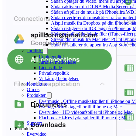
Sådan optager du video, mens du afspiller 
Sådan aktiverer du DLNA Media Server på W
Sådan afspiller du musik på iPhone fra 
Sådan overfører du musikfiler fra computer
Afspil musik fra Dropbox på din iPhone, når
Sådan redigerer du ID3-tags på iPhone og 
Sådan afspiller du lokale filer (iTunes-filer)
Stream din musik fra Mac eller PC til iPho
Sådan installerer du appen fra App Store el
Juridisk
Cookiepolitik
Juridisk meddelelse
Licensaftale
Privatlivspolitik
Vilkår og betingelser
Kontakt os
Om os
Produkter
Evermusic - Offline musikafspiller til iPhone og 
Evertag - Musiktageditor til iPhone og Mac
Evervideo - HD-videoafspiller til iPhone og Mac
Flacbox - Hi-Res lydafspiller til iPhone og Mac
Support
Produkter
Evervideo