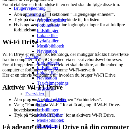
For at etablere en forbindelse til en enhed skal du følge disse trin:
Brugervejledning
Åbn appen, og gå til sektionen “Tilgængelige enheder”.
Evermusic
Tryk på den enhed, du vil forbinde til, fra listen.
Afspilningslister
Hvis nødvendigt, indtast dine loginoplysninger for at fuldføre
Forbindelser
forbindelsen.
Indstillinger
Lokale filer
Wi-Fi Drive
Lydafspiller
Musikbibliotek
Navigation
Wi-Fi Drive er en praktisk teknologi, der muliggør trådløs filoverførse
Evertag
fra din computer til din iOS-enhed via en skrivebordswebbrowser.
Forbindelser
For at bruge denne funktion effektivt skal du sikre, at din enhed og
Indstillinger
computer er forbundet til det samme Wi-Fi-netværk.
Lokale filer
Her er en trinvis vejledning til, hvordan du bruger Wi-Fi Drive.
Navigation
Tag-feltmappings
Aktivér Wi-Fi Drive
Tageditor
Evervideo
Åbn programmet, og gå til fanen “Forbindelser”.
Afspilningslister
Vælg “Forbind via Wi-Fi” for at få adgang til Wi-Fi Drive-
Filer
hovedskærmen.
Indstillinger
Tryk på “Start Wi-Fi Drive” for at aktivere Wi-Fi Drive.
Medieafspiller
Mediebibliotek
Navigation
Få adgang til Wi-Fi Drive på din compute