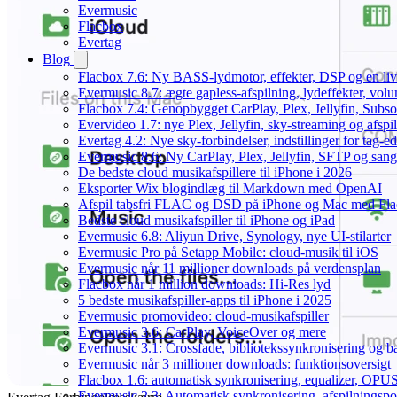
Evermusic
Flacbox
Evertag
Blog
Flacbox 7.6: Ny BASS-lydmotor, effekter, DSP og en liv
Evermusic 8.7: ægte gapless-afspilning, lydeffekter, vol
Flacbox 7.4: Genopbygget CarPlay, Plex, Jellyfin, Subso
Evervideo 1.7: nye Plex, Jellyfin, sky-streaming og afspi
Evertag 4.2: Nye sky-forbindelser, indstillinger for tag-edi
Evermusic 8.6: Ny CarPlay, Plex, Jellyfin, SFTP og sang
De bedste cloud musikafspillere til iPhone i 2026
Eksporter Wix blogindlæg til Markdown med OpenAI
Afspil tabsfri FLAC og DSD på iPhone og Mac med Fl
Bedste cloud musikafspiller til iPhone og iPad
Evermusic 6.8: Aliyun Drive, Synology, nye UI-stilarter
Evermusic Pro på Setapp Mobile: cloud-musik til iOS
Evermusic når 11 millioner downloads på verdensplan
Flacbox når 1 million downloads: Hi-Res lyd
5 bedste musikafspiller-apps til iPhone i 2025
Evermusic promovideo: cloud-musikafspiller
Evermusic 3.6: CarPlay, VoiceOver og mere
Evermusic 3.1: Crossfade, bibliotekssynkronisering og 
Evermusic når 3 millioner downloads: funktionsoversigt
Flacbox 1.6: automatisk synkronisering, equalizer, OPUS
Evermusic 2.3: Automatisk synkronisering, afspilningspos