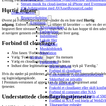
Evertag Forbindelsesskærm
Stream musik fra cloud-lagring på iPhone med Evermusi
iOS-lydstreaming med AVAssetResourceLoader
Hurtig adgang
Dokumentation
Brugervejledning
Øverst på Forbindelsesskærmen finder du en liste med
Hurtig
Evermusic
adgang
. Enhver cloudmappe, du tilføjer til favoritter — selv en der er
Afspilningslister
begravet flere niveauer dybt — vises her, så du kan hoppe til den ude
Forbindelser
at navigere gennem overordnede mapper hver gang.
Indstillinger
Lokale filer
Forbind til cloudlager
Lydafspiller
Musikbibliotek
Navigation
Åbn fanen ‘Forbindelser’
Vælg ‘Forbind til cloudlager’ fra menuen
Evertag
Vælg en cloudlagringstjeneste fra listen
Forbindelser
Indtast dine legitimationsoplysninger, og tryk på ‘Færdig.’
Hurtig adgang
Forbind til cloudlager
Hvis du støder på problemer, skal du kontrollere din internetforbindel
Understøttede cloudlagringstjenester
og login/adgangskode.
Sikkerhed og privatliv
I Premium-versionen af appen kan du tilføje et ubegrænset antal
Afvis auth-token
tjenester.
Frakobl et cloudlager eller skift konfi
Forbind til computer eller NAS
Understøttede cloudlagringstjenester
Forbind til computer ved hjælp af S
Forbind til NAS ved hjælp af WebD
Tilgængelige enheder