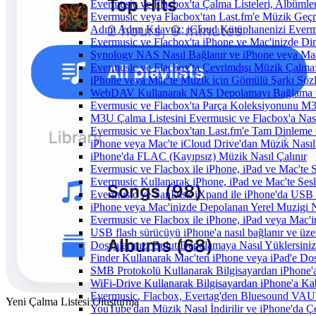
Evermusic ve Flacbox'ta Çalma Listeleri, Albümler,
Evermusic veya Flacbox'tan Last.fm'e Müzik Geçmi
Adım Adım Kılavuz: iCloud Kütüphanenizi Everm
Evermusic ve Flacbox'ta iPhone ve Mac'inizde Di
Synology NAS Nasıl Bağlanır ve iPhone veya Mac
Evermusic ve Flacbox'ta Çevrimdışı Müzik Çalma:
iPhone veya Mac'te Müzik için Gömülü Şarkı Sözle
WebDAV Kullanarak NAS Depolamayı Bağlama ve
Evermusic ve Flacbox'ta Parça Koleksiyonunu 
M3U Çalma Listesini Evermusic ve Flacbox'a Nasıl
Evermusic ve Flacbox'tan Last.fm'e Tam Dinleme 
iPhone veya Mac'te iCloud Drive'dan Müzik Nasıl
iPhone'da FLAC (Kayıpsız) Müzik Nasıl Çalınır
Evermusic ve Flacbox ile iPhone, iPad ve Mac'te
Evermusic Kullanarak iPhone, iPad ve Mac'te Ses
Evermusic ve SanDisk iXpand ile iPhone'da USB 
iPhone veya Mac'inizde Depolanan Yerel Muzigi N
Evermusic ve Flacbox ile iPhone, iPad veya Mac'in
USB flash sürücüyü iPhone'a nasıl bağlanır ve üzer
Dosyalarınızı Bulut Depolamaya Nasıl Yüklersiniz
Finder Kullanarak Mac'ten iPhone veya iPad'e D
SMB Protokolü Kullanarak Bilgisayardan iPhone
WiFi-Drive Kullanarak Bilgisayardan iPhone'a Kab
Evermusic, Flacbox, Evertag'den Bluesound VAULT'
Yeni Çalma Listesi Oluşturma
YouTube'dan Müzik Nasıl İndirilir ve iPhone'da Ç