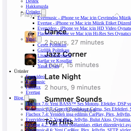
Destek
Hakkımızda
Ürünler
Evermusic - iPhone ve Mac için Çevrimdışı Müzik
Evertag - iPhone ve Mac için Müzik Etiket Düzenl
Evervideo - iPhone ve Mac için HD Video Oynatı
Flacbox - iPhone ve Mac için Hi-Res Ses Oynatıcı
Yasal
Çerez Politikası
Gizlilik Politikası
Lisans Sözleşmesi
Şartlar ve Koşullar
Yasal Uyarı
Ürünler
Evervideo
Evermusic
Flacbox
Evertag
Blog
Flacbox 7.6: Yeni BASS™ Ses Motoru, Efektler, DSP ve 
Evermusic 8.7: Gerçek Boşluksuz Çalma, Ses Efektleri,
Flacbox 7.4: Yeniden inşa edilmiş CarPlay, Plex, Jellyfi
Evervideo 1.7: Yeni Plex, Jellyfin, Bulut Akışı, Oynatma
Evertag 4.2: Yeni bulut bağlantıları, etiket düzenleyici aya
Evermusic 8.6: Yeni CarPlay, Plex, Jellyfin, SFTP, sözler