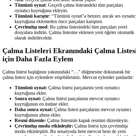
Tümünü oynat
: Geçerli çalma listesindeki tüm parçaları
oynatıcı kuyruğuna ekleyin.
Tümünü karıştır
: “Tümünü oynat"a benzer, ancak ses oynatıc
kuyruğuna eklemeden önce parçaları karıştırır.
Çevrimdışı mod
: Bu çalma listesindeki tüm parçaları yerel
dosyalara indirin. Çalma listesine eklenen yeni öğeler otomatik
olarak indirilecektir.
Çalma Listeleri Ekranındaki Çalma Listes
için Daha Fazla Eylem
Çalma listesi başlığının yakınındaki “…” düğmesine dokunarak bir
çalma listesi için eylemlere erişebilirsiniz. Mevcut eylemler şunlardır:
Tümünü oynat:
Çalma listesi parçalarını yeni oynatıcı
kuyruğuna ekler.
Sonra oynat:
Çalma listesi parçalarını mevcut oynatıcı
kuyruğunun en üstüne ekler.
Daha sonra oynat:
Çalma listesi parçalarını mevcut oynatıcı
kuyruğunun altına ekler.
Resmi düzenle:
Çalma listesinin kapak resmini düzenleyin.
Çevrimdışı modu etkinleştir:
Çalma listesi için çevrimdışı
modu etkinleştirir. Bu senaryoda hem mevcut hem de yeni