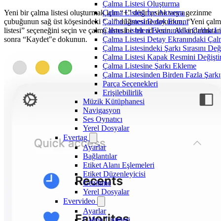
Çalma Listesi Oluşturma
Yeni bir çalma listesi oluşturmak için “+” düğmesine veya gezinme
Çalma Listesi İçe Aktarma
çubuğunun sağ üst köşesindeki “…” düğmesine dokunun, “Yeni çal
Çalma Listesi Detay Ekranı
listesi” seçeneğini seçin ve çalma listesine bir ad verin. Adlandırdıktan
Çalma Listeleri Ekranındaki Çalma Li
sonra “Kaydet"e dokunun.
Çalma Listesi Detay Ekranındaki Çal
Çalma Listesindeki Şarkı Sırasını Değ
Çalma Listesi Kapak Resmini Değişt
Çalma Listesine Şarkı Ekleme
Çalma Listesinden Birden Fazla Şarkı
Parça Seçenekleri
Erişilebilirlik
Müzik Kütüphanesi
Navigasyon
Ses Oynatıcı
Yerel Dosyalar
Evertag
Ayarlar
Bağlantılar
Etiket Alanı Eşlemeleri
Etiket Düzenleyicisi
Gezinme
Yerel Dosyalar
Evervideo
Ayarlar
Çalma Listeleri