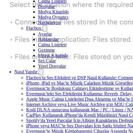
Çalma Listeleri
Dosyalar
Medya Kitaplığı
Medya Oynatıcı
Navigasyon
Flacbox
Ayarlar
Bağlantılar
Çalma Listeleri
Gezinme
Müzik Kitaplığı
Ses Çalar
Yerel Dosyalar
Nasıl Yapılır
Flacbox'ta Ses Efektleri ve DSP Nasıl Kullanılır: Compr
iPhone, iPad ve Mac'te Müzik Çalarken Müzik Görselleştir
Evermusic'te Boşluksuz Çalmayı Etkinleştirme ve Kulla
Evermusic'teki Ses Efektlerini Kullanma: Reverb, Delay
Apple Music Çalma Listelerini Dışa Aktarma ve Mac'te 
Internet Archive veya Live Music Archive için M3U Çalm
Kodi DLNA sunucusu kullanarak Mac / PC / Linux / NAS'
CarPlay Kullanarak iPhone'da Kendi Müziğinizi Nasıl Ça
Spotify'da Yerel Parçalar İçin Albüm Kapaklarını Değiş
iPhone veya MAC'te Ses Dosyaları İçin Şarkı Sözleri Na
Evermusic'te Müzik Kütüphanenizi Cihazlar Arasında Na