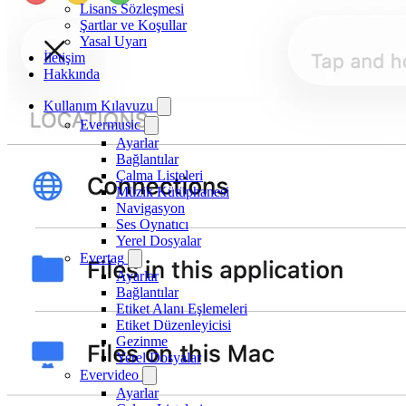
Lisans Sözleşmesi
Şartlar ve Koşullar
Yasal Uyarı
İletişim
Hakkında
Kullanım Kılavuzu
Evermusic
Ayarlar
Bağlantılar
Çalma Listeleri
Müzik Kütüphanesi
Navigasyon
Ses Oynatıcı
Yerel Dosyalar
Evertag
Ayarlar
Bağlantılar
Etiket Alanı Eşlemeleri
Etiket Düzenleyicisi
Gezinme
Yerel Dosyalar
Evervideo
Ayarlar