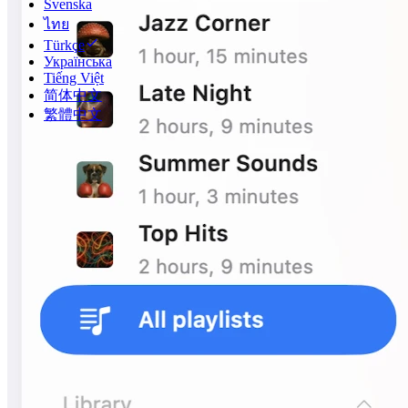
Svenska
ไทย
Türkçe
Українська
Tiếng Việt
简体中文
繁體中文