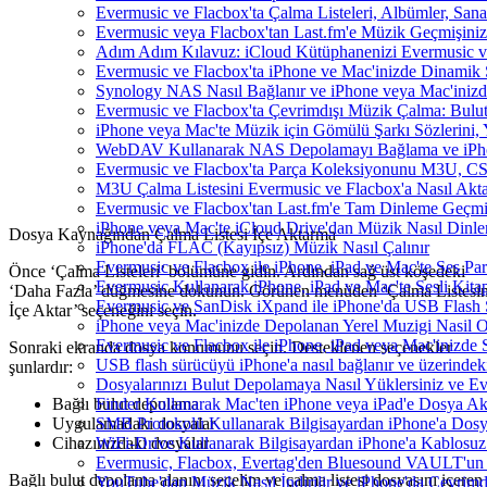
Evermusic ve Flacbox'ta Çalma Listeleri, Albümler, Sanatç
Evermusic veya Flacbox'tan Last.fm'e Müzik Geçmişinizi
Adım Adım Kılavuz: iCloud Kütüphanenizi Evermusic v
Evermusic ve Flacbox'ta iPhone ve Mac'inizde Dinamik 
Synology NAS Nasıl Bağlanır ve iPhone veya Mac'inizd
Evermusic ve Flacbox'ta Çevrimdışı Müzik Çalma: Bulut
iPhone veya Mac'te Müzik için Gömülü Şarkı Sözlerini, 
WebDAV Kullanarak NAS Depolamayı Bağlama ve iPho
Evermusic ve Flacbox'ta Parça Koleksiyonunu M3U, C
M3U Çalma Listesini Evermusic ve Flacbox'a Nasıl Aktar
Evermusic ve Flacbox'tan Last.fm'e Tam Dinleme Geçmiş
iPhone veya Mac'te iCloud Drive'dan Müzik Nasıl Dinle
Dosya Kaynağından Çalma Listesi İçe Aktarma
iPhone'da FLAC (Kayıpsız) Müzik Nasıl Çalınır
Evermusic ve Flacbox ile iPhone, iPad ve Mac'te Ses P
Önce ‘Çalma Listeleri’ bölümüne gidin. Ardından sağ üst köşedeki
Evermusic Kullanarak iPhone, iPad ve Mac'te Sesli Kit
‘Daha Fazla’ düğmesine dokunun. Görünen menüden ‘Çalma Listesin
Evermusic ve SanDisk iXpand ile iPhone'da USB Flash 
İçe Aktar’ seçeneğini seçin.
iPhone veya Mac'inizde Depolanan Yerel Muzigi Nasil O
Evermusic ve Flacbox ile iPhone, iPad veya Mac'inizde S
Sonraki ekranda dosya konumunu seçin. Desteklenen seçenekler
USB flash sürücüyü iPhone'a nasıl bağlanır ve üzerindeki 
şunlardır:
Dosyalarınızı Bulut Depolamaya Nasıl Yüklersiniz ve Ev
Finder Kullanarak Mac'ten iPhone veya iPad'e Dosya A
Bağlı bulut depolama
SMB Protokolü Kullanarak Bilgisayardan iPhone'a Dos
Uygulamadaki dosyalar
WiFi-Drive Kullanarak Bilgisayardan iPhone'a Kablosuz 
Cihazınızdaki dosyalar
Evermusic, Flacbox, Evertag'den Bluesound VAULT'un dah
Bağlı bulut depolama alanını seçelim ve çalma listesi dosyasını içeren
YouTube'dan Müzik Nasıl İndirilir ve iPhone'da Çevrimd