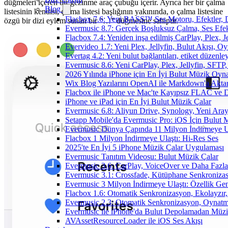
düğmeleri içeren bir gezinme araç çubuğu içerir. Ayrıca her bir çalma
Blog
listesinin kendisi, çalma listesi başlığının yakınında, o çalma listesine
Flacbox 7.6: Yeni BASS™ Ses Motoru, Efektler, D
özgü bir dizi eylem sunan bir “…” düğmesine sahiptir.
Evermusic 8.7: Gerçek Boşluksuz Çalma, Ses Efek
Flacbox 7.4: Yeniden inşa edilmiş CarPlay, Plex, J
Evervideo 1.7: Yeni Plex, Jellyfin, Bulut Akışı, O
Evertag 4.2: Yeni bulut bağlantıları, etiket düzenley
Evermusic 8.6: Yeni CarPlay, Plex, Jellyfin, SFTP, 
2026 Yılında iPhone için En İyi Bulut Müzik Oynat
Wix Blog Yazılarını OpenAI ile Markdown'a Akt
Flacbox ile iPhone ve Mac'te Kayıpsız FLAC ve
iPhone ve iPad için En İyi Bulut Müzik Çalar
Evermusic 6.8: Aliyun Drive, Synology, Yeni Arayü
Setapp Mobile'da Evermusic Pro: iOS İçin Bulut 
Evermusic Dünya Çapında 11 Milyon İndirmeye U
Flacbox 1 Milyon İndirmeye Ulaştı: Hi-Res Ses
2025'te En İyi 5 iPhone Müzik Çalar Uygulaması
Evermusic Tanıtım Videosu: Bulut Müzik Çalar
Evermusic 3.6: CarPlay, VoiceOver ve Daha Fazla
Evermusic 3.1: Crossfade, Kütüphane Senkroniza
Evermusic 3 Milyon İndirmeye Ulaştı: Özellik Gen
Flacbox 1.6: Otomatik Senkronizasyon, Ekolayzı
Evermusic 2.3: Otomatik Senkronizasyon, Oynatm
Evermusic ile iPhone'da Bulut Depolamadan Müzi
AVAssetResourceLoader ile iOS Ses Akışı