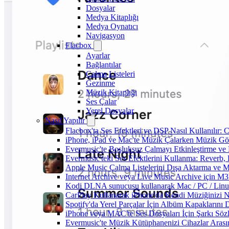
Dosyalar
Medya Kitaplığı
Medya Oynatıcı
Navigasyon
Flacbox
Ayarlar
Bağlantılar
Çalma Listeleri
Gezinme
Müzik Kitaplığı
Ses Çalar
Yerel Dosyalar
Nasıl Yapılır
Flacbox'ta Ses Efektleri ve DSP Nasıl Kullanılır:
iPhone, iPad ve Mac'te Müzik Çalarken Müzik Görsel
Evermusic'te Boşluksuz Çalmayı Etkinleştirme ve
Evermusic'teki Ses Efektlerini Kullanma: Reverb,
Apple Music Çalma Listelerini Dışa Aktarma ve M
Internet Archive veya Live Music Archive için M3
Kodi DLNA sunucusu kullanarak Mac / PC / Linux 
CarPlay Kullanarak iPhone'da Kendi Müziğinizi Na
Spotify'da Yerel Parçalar İçin Albüm Kapaklarını
iPhone veya MAC'te Ses Dosyaları İçin Şarkı Sözl
Evermusic'te Müzik Kütüphanenizi Cihazlar Arası