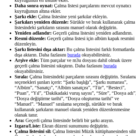
kuyruğunun en üstüne ekler.
Daha sonra oynat:
Çalma listesi parçalarını mevcut oynatıcı
kuyruğunun altına ekler.
Şarkı ekle:
Çalma listesine yeni şarkılar ekleyin.
Şarkıları yeniden düzenle:
Sürükle ve bırak kullanarak çalma
listesindeki şarkıların sırasını manuel olarak değiştirin.
Yeniden adlandır:
Geçerli çalma listesini yeniden adlandırın.
Resmi düzenle:
Geçerli çalma listesi için albüm kapak resmini
düzenleyin.
Şarkı listesini dışa aktar:
Bu çalma listesini farklı formatlarda
dışa aktarın. Daha fazlasını
burada
okuyabilirsiniz.
Arşive ekle:
Tüm parçalar ve m3u dosyası dahil olmak üzere
geçerli çalma listesini sıkıştırın. Daha fazlasını
burada
okuyabilirsiniz.
Sırala:
Çalma listesindeki parçaların sırasını değiştirin. Sıralam
seçenekleri şunları içerir: “Şarkı başlığı”, “Şarkı numarası”,
“Albüm”, “Sanatçı”, “Albüm sanatçısı”, “Tür”, “Besteci”,
“Puan”, “Yıl”, “Dakikadaki vuruş sayısı”, “Süre”, “Dosya adı”
“Dosya değiştirme tarihi”, “Dosya oluşturma tarihi” ve
“Manuel”. “Manuel” sıralama seçeneği, sürükle ve bırak
kullanarak şarkıların manuel olarak yeniden düzenlenmesine
olanak tanır.
Ara:
Geçerli çalma listesinde belirli bir şarkı arayın.
Izgara/Liste:
Ekran düzeni sunumunu değiştirin.
Çalma listesini sil:
Çalma listesini Müzik kütüphanesinden sili