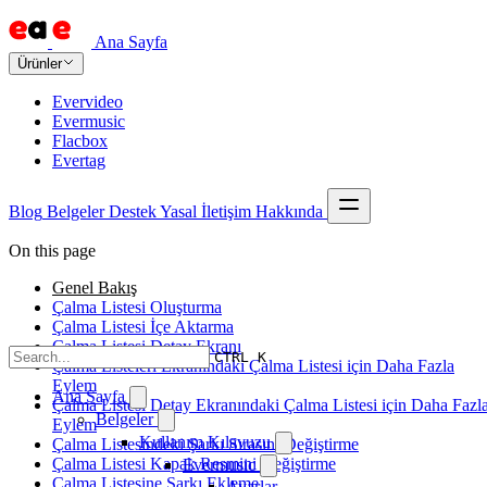
Ana Sayfa
Ürünler
Evervideo
Evermusic
Flacbox
Evertag
Blog
Belgeler
Destek
Yasal
İletişim
Hakkında
On this page
Genel Bakış
Çalma Listesi Oluşturma
Çalma Listesi İçe Aktarma
Çalma Listesi Detay Ekranı
CTRL K
Çalma Listeleri Ekranındaki Çalma Listesi için Daha Fazla
Eylem
Ana Sayfa
Çalma Listesi Detay Ekranındaki Çalma Listesi için Daha Fazl
Belgeler
Eylem
Kullanım Kılavuzu
Çalma Listesindeki Şarkı Sırasını Değiştirme
Çalma Listesi Kapak Resmini Değiştirme
Evermusic
Çalma Listesine Şarkı Ekleme
Ayarlar