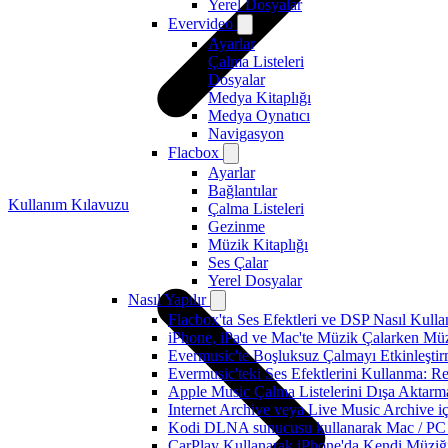
Yerel Dosyalar
Evervideo
Ayarlar
Çalma Listeleri
Dosyalar
Medya Kitaplığı
Medya Oynatıcı
Navigasyon
Flacbox
Ayarlar
Bağlantılar
Kullanım Kılavuzu
Çalma Listeleri
Gezinme
Müzik Kitaplığı
Ses Çalar
Yerel Dosyalar
Nasıl Yapılır
Flacbox'ta Ses Efektleri ve DSP Nasıl Kulla
iPhone, iPad ve Mac'te Müzik Çalarken Müzik
Evermusic'te Boşluksuz Çalmayı Etkinleşti
Evermusic'teki Ses Efektlerini Kullanma: R
Apple Music Çalma Listelerini Dışa Aktarm
Internet Archive veya Live Music Archive i
Kodi DLNA sunucusu kullanarak Mac / PC / 
CarPlay Kullanarak iPhone'da Kendi Müziğin