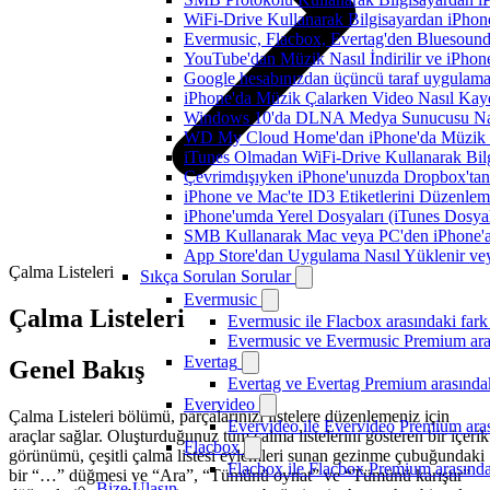
WiFi-Drive Kullanarak Bilgisayardan iPhone
Evermusic, Flacbox, Evertag'den Bluesound 
YouTube'dan Müzik Nasıl İndirilir ve iPhon
Google hesabınızdan üçüncü taraf uygulamanı
iPhone'da Müzik Çalarken Video Nasıl Kayd
Windows 10'da DLNA Medya Sunucusu Nasıl E
WD My Cloud Home'dan iPhone'da Müzik N
iTunes Olmadan WiFi-Drive Kullanarak Bilgi
Çevrimdışıyken iPhone'unuzda Dropbox'tan
iPhone ve Mac'te ID3 Etiketlerini Düzenle
iPhone'umda Yerel Dosyaları (iTunes Dosyal
SMB Kullanarak Mac veya PC'den iPhone'a
App Store'dan Uygulama Nasıl Yüklenir vey
Çalma Listeleri
Sıkça Sorulan Sorular
Evermusic
Çalma Listeleri
Evermusic ile Flacbox arasındaki fark
Evermusic ve Evermusic Premium aras
Evertag
Genel Bakış
Evertag ve Evertag Premium arasındak
Evervideo
Çalma Listeleri bölümü, parçalarınızı listelere düzenlemeniz için
Evervideo ile Evervideo Premium aras
araçlar sağlar. Oluşturduğunuz tüm çalma listelerini gösteren bir içerik
Flacbox
görünümü, çeşitli çalma listesi eylemleri sunan gezinme çubuğundaki
Flacbox ile Flacbox Premium arasında
bir “…” düğmesi ve “Ara”, “Tümünü oynat” ve “Tümünü karıştır”
Bize Ulaşın