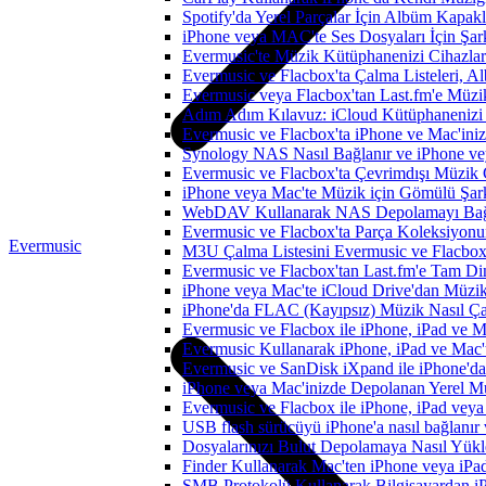
Spotify'da Yerel Parçalar İçin Albüm Kapak
iPhone veya MAC'te Ses Dosyaları İçin Şark
Evermusic'te Müzik Kütüphanenizi Cihazlar
Evermusic ve Flacbox'ta Çalma Listeleri, Alb
Evermusic veya Flacbox'tan Last.fm'e Müzik
Adım Adım Kılavuz: iCloud Kütüphanenizi 
Evermusic ve Flacbox'ta iPhone ve Mac'ini
Synology NAS Nasıl Bağlanır ve iPhone vey
Evermusic ve Flacbox'ta Çevrimdışı Müzik 
iPhone veya Mac'te Müzik için Gömülü Şarkı
WebDAV Kullanarak NAS Depolamayı Bağl
Evermusic ve Flacbox'ta Parça Koleksiyo
Evermusic
M3U Çalma Listesini Evermusic ve Flacbox'a
Evermusic ve Flacbox'tan Last.fm'e Tam Di
iPhone veya Mac'te iCloud Drive'dan Müzik
iPhone'da FLAC (Kayıpsız) Müzik Nasıl Çal
Evermusic ve Flacbox ile iPhone, iPad ve 
Evermusic Kullanarak iPhone, iPad ve Mac'
Evermusic ve SanDisk iXpand ile iPhone'd
iPhone veya Mac'inizde Depolanan Yerel Mu
Evermusic ve Flacbox ile iPhone, iPad veya 
USB flash sürücüyü iPhone'a nasıl bağlanır v
Dosyalarınızı Bulut Depolamaya Nasıl Yükle
Finder Kullanarak Mac'ten iPhone veya iPa
SMB Protokolü Kullanarak Bilgisayardan i