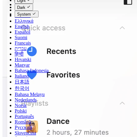
Light
Čeština
Dark
Dansk
System
Deutsch
Ελληνικά
English
Español
Suomi
Français
עברית
हिन्दी
Hrvatski
Magyar
Bahasa Indonesia
Italiano
日本語
한국어
Bahasa Melayu
Nederlands
Norsk
Polski
Português
Română
Русский
Slovenčina