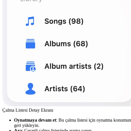
Çalma Listesi Detay Ekranı
Oynatmaya devam et
: Bu çalma listesi için oynatma konumu
geri yükleyin.
Ara
: Geçerli çalma listesinde arama yapın.