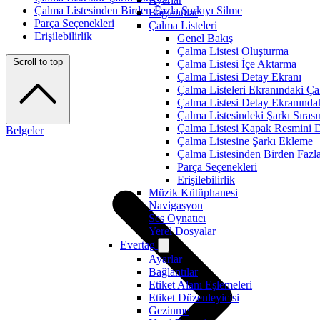
Çalma Listesinden Birden Fazla Şarkıyı Silme
Bağlantılar
Parça Seçenekleri
Çalma Listeleri
Erişilebilirlik
Genel Bakış
Çalma Listesi Oluşturma
Scroll to top
Çalma Listesi İçe Aktarma
Çalma Listesi Detay Ekranı
Çalma Listeleri Ekranındaki Ça
Çalma Listesi Detay Ekranında
Çalma Listesindeki Şarkı Sırası
Çalma Listesi Kapak Resmini D
Belgeler
Çalma Listesine Şarkı Ekleme
Çalma Listesinden Birden Fazla
Parça Seçenekleri
Erişilebilirlik
Müzik Kütüphanesi
Navigasyon
Ses Oynatıcı
Yerel Dosyalar
Evertag
Ayarlar
Bağlantılar
Etiket Alanı Eşlemeleri
Etiket Düzenleyicisi
Gezinme