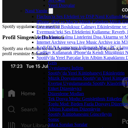
Ses Çalar
Yerel Dosyalar
Nasıl Yapılır
Flacbox'ta Ses Efektleri ve DSP Nasıl Kullanılır:
iPhone, iPad ve Mac'te Müzik Çalarken Müzik Görsel
Spotify uygulaması ana arayüzü
Evermusic'te Boşluksuz Çalmayı Etkinleştirme ve
Evermusic'teki Ses Efektlerini Kullanma: Reverb,
Profil Simgenize Dokunun
Apple Music Çalma Listelerini Dışa Aktarma ve M
Internet Archive veya Live Music Archive için M3
Kodi DLNA sunucusu kullanarak Mac / PC / Linux 
Spotify ana ekranının sol üst köşesine bakın ve menüyü açmak için
CarPlay Kullanarak iPhone'da Kendi Müziğinizi Na
profil resminize dokunun.
Spotify'da Yerel Parçalar İçin Albüm Kapaklarını
Giriş
Uygulamayı İndirin
Spotify’da Yerel Kütüphaneyi Etkinleştirin
Müzik Dosyalarını Spotify’ın Yerel Kütüp
Evertag Uygulamasında Spotify Klasörünü 
Etiket Düzenleyici
Düzenleme Modları
Tek Dosya Modu: Genişletilmiş Etiketler
Toplu Mod: Birden Fazla Dosyayı Düzenley
Albüm Kapağını Düzenleyin
Spotify Kütüphanesini Güncelleyin
Sonuç
Sıkça Sorulan Sorular