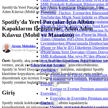
SMB Protokolü Kullanarak Bilgisayardan i
Spotify'da Yerel Parçalar İçin Albüm Kapaklarını Değiştirme: Adım
WiFi-Drive Kullanarak Bilgisayardan iPhone
Adım Kılavuz (Mobil ve Masaüstü)
Evermusic, Flacbox, Evertag'den Bluesound 
YouTube'dan Müzik Nasıl İndirilir ve iPhon
Spotify'da Yerel Parçalar İçin Albüm
Google hesabınızdan üçüncü taraf uygulamanı
iPhone'da Müzik Çalarken Video Nasıl Kayd
Kapaklarını Değiştirme: Adım Adım
Windows 10'da DLNA Medya Sunucusu Nasıl E
Kılavuz (Mobil ve Masaüstü)
WD My Cloud Home'dan iPhone'da Müzik N
iTunes Olmadan WiFi-Drive Kullanarak Bilgi
Çevrimdışıyken iPhone'unuzda Dropbox'tan
Artem Meleshko
iPhone ve Mac'te ID3 Etiketlerini Düzenle
Founder & Engineer at Everappz
iPhone'umda Yerel Dosyaları (iTunes Dosyal
SMB Kullanarak Mac veya PC'den iPhone'a
Özet:
Spotify, akış parçaları için albüm kapaklarını değiştirmenize izi
App Store'dan Uygulama Nasıl Yüklenir vey
vermez, ancak yerel dosyalar için kapakları güncelleyebilirsiniz.
Sıkça Sorulan Sorular
Spotify’ın Yerel Dosyalar özelliğini etkinleştirin, müziğinizi Spotify
Evermusic
klasörüne kopyalayın, ardından albüm kapaklarını ve meta verileri
Evermusic ile Flacbox arasındaki fark
düzenlemek için ücretsiz Evertag uygulamasını kullanın. Değişiklikler
Evermusic ve Evermusic Premium aras
Spotify yeniden başlatıldıktan sonra görünür.
Evertag
Evertag ve Evertag Premium arasındak
Giriş
Evervideo
Evervideo ile Evervideo Premium aras
Spotify müzik koleksiyonunuzu özel albüm kapaklarıyla
Flacbox
kişiselleştirmek mi istiyorsunuz? Spotify, akış kataloğundaki kapakları
Flacbox ile Flacbox Premium arasında