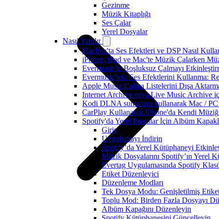
Gezinme
Müzik Kitaplığı
Ses Çalar
Yerel Dosyalar
Nasıl Yapılır
Flacbox'ta Ses Efektleri ve DSP Nasıl Kulla
iPhone, iPad ve Mac'te Müzik Çalarken Müzik
Evermusic'te Boşluksuz Çalmayı Etkinleşti
Evermusic'teki Ses Efektlerini Kullanma: R
Apple Music Çalma Listelerini Dışa Aktarm
Internet Archive veya Live Music Archive i
Kodi DLNA sunucusu kullanarak Mac / PC / 
CarPlay Kullanarak iPhone'da Kendi Müziğin
Spotify'da Yerel Parçalar İçin Albüm Kapak
Giriş
Uygulamayı İndirin
Spotify’da Yerel Kütüphaneyi Etkinleş
Müzik Dosyalarını Spotify’ın Yerel
Evertag Uygulamasında Spotify Klas
Etiket Düzenleyici
Düzenleme Modları
Tek Dosya Modu: Genişletilmiş Etiket
Toplu Mod: Birden Fazla Dosyayı Dü
Albüm Kapağını Düzenleyin
Spotify Kütüphanesini Güncelleyin