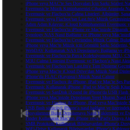
iPhone veya MAC'te Ses Dosyaları İçin Şarkı Sözleri Na
Evermusic'te Müzik Kütüphanenizi Cihazlar Arasında Na
Evermusic ve Flacbox'ta Çalma Listeleri, Albümler, Sanatç
Evermusic veya Flacbox'tan Last.fm'e Müzik Geçmişinizi
Adım Adım Kılavuz: iCloud Kütüphanenizi Evermusic v
Evermusic ve Flacbox'ta iPhone ve Mac'inizde Dinamik 
Synology NAS Nasıl Bağlanır ve iPhone veya Mac'inizd
Evermusic ve Flacbox'ta Çevrimdışı Müzik Çalma: Bulut
iPhone veya Mac'te Müzik için Gömülü Şarkı Sözlerini, 
WebDAV Kullanarak NAS Depolamayı Bağlama ve iPho
Evermusic ve Flacbox'ta Parça Koleksiyonunu M3U, C
M3U Çalma Listesini Evermusic ve Flacbox'a Nasıl Aktar
Evermusic ve Flacbox'tan Last.fm'e Tam Dinleme Geçmiş
iPhone veya Mac'te iCloud Drive'dan Müzik Nasıl Dinle
iPhone'da FLAC (Kayıpsız) Müzik Nasıl Çalınır
Evermusic ve Flacbox ile iPhone, iPad ve Mac'te Ses P
Evermusic Kullanarak iPhone, iPad ve Mac'te Sesli Kit
Evermusic ve SanDisk iXpand ile iPhone'da USB Flash 
iPhone veya Mac'inizde Depolanan Yerel Muzigi Nasil O
Evermusic ve Flacbox ile iPhone, iPad veya Mac'inizde S
USB flash sürücüyü iPhone'a nasıl bağlanır ve üzerindeki 
Dosyalarınızı Bulut Depolamaya Nasıl Yüklersiniz ve Ev
Finder Kullanarak Mac'ten iPhone veya iPad'e Dosya A
SMB Protokolü Kullanarak Bilgisayardan iPhone'a Dos
WiFi-Drive Kullanarak Bilgisayardan iPhone'a Kablosuz 