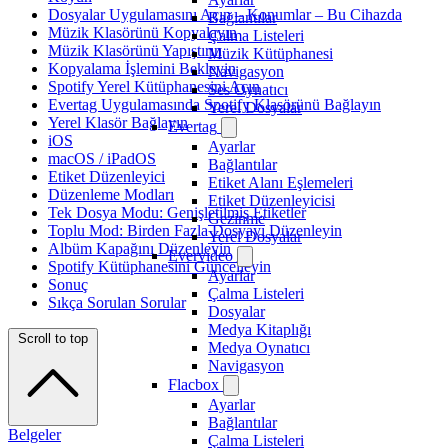
Dosyalar Uygulamasını Açın – Konumlar – Bu Cihazda
Bağlantılar
Müzik Klasörünü Kopyalayın
Çalma Listeleri
Müzik Klasörünü Yapıştırın
Müzik Kütüphanesi
Kopyalama İşlemini Bekleyin
Navigasyon
Spotify Yerel Kütüphanesini Açın
Ses Oynatıcı
Evertag Uygulamasında Spotify Klasörünü Bağlayın
Yerel Dosyalar
Yerel Klasör Bağlayın
Evertag
iOS
Ayarlar
macOS / iPadOS
Bağlantılar
Etiket Düzenleyici
Etiket Alanı Eşlemeleri
Düzenleme Modları
Etiket Düzenleyicisi
Tek Dosya Modu: Genişletilmiş Etiketler
Gezinme
Toplu Mod: Birden Fazla Dosyayı Düzenleyin
Yerel Dosyalar
Albüm Kapağını Düzenleyin
Evervideo
Spotify Kütüphanesini Güncelleyin
Ayarlar
Sonuç
Çalma Listeleri
Sıkça Sorulan Sorular
Dosyalar
Medya Kitaplığı
Scroll to top
Medya Oynatıcı
Navigasyon
Flacbox
Ayarlar
Bağlantılar
Belgeler
Çalma Listeleri