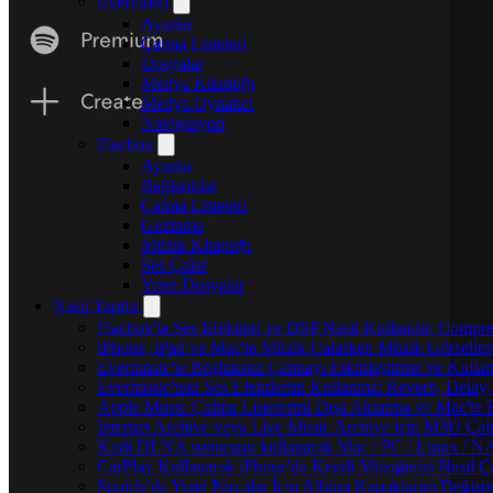
Evervideo
Ayarlar
Çalma Listeleri
Dosyalar
Medya Kitaplığı
Medya Oynatıcı
Navigasyon
Flacbox
Ayarlar
Bağlantılar
Çalma Listeleri
Gezinme
Müzik Kitaplığı
Ses Çalar
Yerel Dosyalar
Nasıl Yapılır
Flacbox'ta Ses Efektleri ve DSP Nasıl Kullanılır: Compr
iPhone, iPad ve Mac'te Müzik Çalarken Müzik Görselleştir
Evermusic'te Boşluksuz Çalmayı Etkinleştirme ve Kulla
Evermusic'teki Ses Efektlerini Kullanma: Reverb, Delay
Apple Music Çalma Listelerini Dışa Aktarma ve Mac'te 
Internet Archive veya Live Music Archive için M3U Çalm
Kodi DLNA sunucusu kullanarak Mac / PC / Linux / NAS'
CarPlay Kullanarak iPhone'da Kendi Müziğinizi Nasıl Ça
Spotify'da Yerel Parçalar İçin Albüm Kapaklarını Değiş