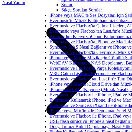
Nasıl Yapılır
Sonuç
Sıkça Sorulan Sorular
iPhone veya MAC'te Ses Dosyaları İçin Şark
Evermusic'te Müzik Kütüphanenizi Cihazlar
Evermusic ve Flacbox'ta Çalma Listeleri, Alb
Evermusic veya Flacbox'tan Last.fm'e Müzik
Adım Adım Kılavuz: iCloud Kütüphanenizi 
Evermusic ve Flacbox'ta iPhone ve Mac'ini
Synology NAS Nasıl Bağlanır ve iPhone vey
Evermusic ve Flacbox'ta Çevrimdışı Müzik 
iPhone veya Mac'te Müzik için Gömülü Şarkı
WebDAV Kullanarak NAS Depolamayı Bağl
Evermusic ve Flacbox'ta Parça Koleksiyo
M3U Çalma Listesini Evermusic ve Flacbox'a
Evermusic ve Flacbox'tan Last.fm'e Tam Di
iPhone veya Mac'te iCloud Drive'dan Müzik
iPhone'da FLAC (Kayıpsız) Müzik Nasıl Çal
Evermusic ve Flacbox ile iPhone, iPad ve 
Evermusic Kullanarak iPhone, iPad ve Mac'
Evermusic ve SanDisk iXpand ile iPhone'd
iPhone veya Mac'inizde Depolanan Yerel Mu
Evermusic ve Flacbox ile iPhone, iPad veya 
USB flash sürücüyü iPhone'a nasıl bağlanır v
Dosyalarınızı Bulut Depolamaya Nasıl Yükle
Finder Kullanarak Mac'ten iPhone veya iPa