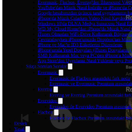
Evermusic, Flacbox, Evertag'den Bluesound VAULT'
YouTube'dan Müzik Nasıl İndirilir ve iPhone'da Ç
Google hesabınızdan üçüncü taraf uygulamanın bağl
iPhone'da Müzik Çalarken Video Nasıl Kaydedilir
Windows 10'da DLNA Medya Sunucusu Nasıl Etkinle
WD My Cloud Home'dan iPhone'da Müzik Nasıl Ç
iTunes Olmadan WiFi-Drive Kullanarak Bilgisayard
Çevrimdışıyken iPhone'unuzda Dropbox'tan Müzi
iPhone ve Mac'te ID3 Etiketlerini Düzenleme
iPhone'umda Yerel Dosyaları (iTunes Dosyalarını)
SMB Kullanarak Mac veya PC'den iPhone'a Müzi
App Store'dan Uygulama Nasıl Yüklenir veya Prom
Sıkça Sorulan Sorular
Evermusic
Evermusic ile Flacbox arasındaki fark nedir
Evermusic ve Evermusic Premium arasındaki
Evertag
Evertag ve Evertag Premium arasındaki fark
Evervideo
Evervideo ile Evervideo Premium arasındaki
Flacbox
Flacbox ile Flacbox Premium arasındaki far
Destek
Yasal