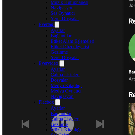
Müzik Kütüphanesi
Navigasyon
Ses Oynatıcı
Yerel Dosyalar
Evertag
Ayarlar
Bağlantılar
Etiket Alanı Eşlemeleri
Etiket Düzenleyicisi
Gezinme
Yerel Dosyalar
Evervideo
Ayarlar
Çalma Listeleri
Dosyalar
Medya Kitaplığı
Medya Oynatıcı
Navigasyon
Flacbox
Ayarlar
Bağlantılar
Çalma Listeleri
Gezinme
Müzik Kitaplığı