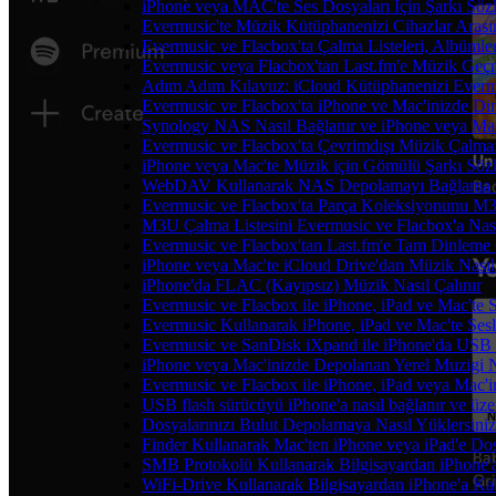
iPhone veya MAC'te Ses Dosyaları İçin Şarkı Sözl
Evermusic'te Müzik Kütüphanenizi Cihazlar Arası
Evermusic ve Flacbox'ta Çalma Listeleri, Albümler,
Evermusic veya Flacbox'tan Last.fm'e Müzik Geçmi
Adım Adım Kılavuz: iCloud Kütüphanenizi Everm
Evermusic ve Flacbox'ta iPhone ve Mac'inizde Di
Synology NAS Nasıl Bağlanır ve iPhone veya Mac
Evermusic ve Flacbox'ta Çevrimdışı Müzik Çalma:
iPhone veya Mac'te Müzik için Gömülü Şarkı Sözle
WebDAV Kullanarak NAS Depolamayı Bağlama ve
Evermusic ve Flacbox'ta Parça Koleksiyonunu 
M3U Çalma Listesini Evermusic ve Flacbox'a Nasıl
Evermusic ve Flacbox'tan Last.fm'e Tam Dinleme 
iPhone veya Mac'te iCloud Drive'dan Müzik Nasıl
iPhone'da FLAC (Kayıpsız) Müzik Nasıl Çalınır
Evermusic ve Flacbox ile iPhone, iPad ve Mac'te
Evermusic Kullanarak iPhone, iPad ve Mac'te Ses
Evermusic ve SanDisk iXpand ile iPhone'da USB 
iPhone veya Mac'inizde Depolanan Yerel Muzigi N
Evermusic ve Flacbox ile iPhone, iPad veya Mac'in
USB flash sürücüyü iPhone'a nasıl bağlanır ve üzer
Dosyalarınızı Bulut Depolamaya Nasıl Yüklersiniz
Finder Kullanarak Mac'ten iPhone veya iPad'e D
SMB Protokolü Kullanarak Bilgisayardan iPhone
WiFi-Drive Kullanarak Bilgisayardan iPhone'a Kab