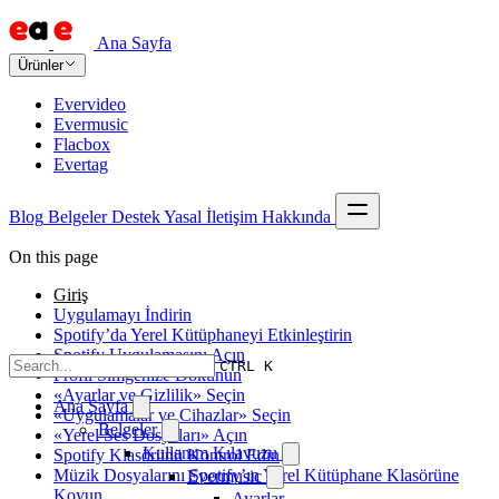
Ana Sayfa
Ürünler
Evervideo
Evermusic
Flacbox
Evertag
Blog
Belgeler
Destek
Yasal
İletişim
Hakkında
On this page
Giriş
Uygulamayı İndirin
Spotify’da Yerel Kütüphaneyi Etkinleştirin
Spotify Uygulamasını Açın
CTRL K
Profil Simgenize Dokunun
«Ayarlar ve Gizlilik» Seçin
Ana Sayfa
«Uygulamalar ve Cihazlar» Seçin
Belgeler
«Yerel Ses Dosyaları» Açın
Kullanım Kılavuzu
Spotify Klasörünü Kontrol Edin
Müzik Dosyalarını Spotify’ın Yerel Kütüphane Klasörüne
Evermusic
Koyun
Ayarlar