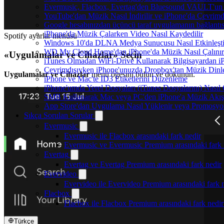
Evermusic, Flacbox, Evertag'den Bluesound VAULT'un dah
YouTube'dan Müzik Nasıl İndirilir ve iPhone'da Çevrimd
Google hesabınızdan üçüncü taraf uygulamanın bağlantısı
iPhone'da Müzik Çalarken Video Nasıl Kaydedilir
Spotify ayarlar menüsü
Windows 10'da DLNA Medya Sunucusu Nasıl Etkinleştiril
WD My Cloud Home'dan iPhone'da Müzik Nasıl Çalınır
«Uygulamalar ve Cihazlar» Seçin
iTunes Olmadan WiFi-Drive Kullanarak Bilgisayardan iPh
Çevrimdışıyken iPhone'unuzda Dropbox'tan Müzik Dinl
Uygulamalar ve Cihazlar
menü öğesini bulun ve dokunun.
iPhone ve Mac'te ID3 Etiketlerini Düzenleme
iPhone'umda Yerel Dosyaları (iTunes Dosyalarını) Nasıl
SMB Kullanarak Mac veya PC'den iPhone'a Müzik Akış
App Store'dan Uygulama Nasıl Yüklenir veya Promosyon 
Sıkça Sorulan Sorular
Evermusic
Evermusic ile Flacbox arasındaki fark nedir
Evermusic ve Evermusic Premium arasındaki fark 
Evertag
Evertag ve Evertag Premium arasındaki fark nedir
Evervideo
Evervideo ile Evervideo Premium arasındaki fark 
Flacbox
Flacbox ile Flacbox Premium arasındaki fark nedir
Türkçe