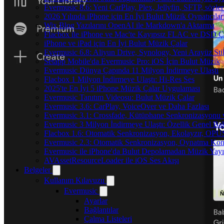
Evermusic 8.6: Yeni CarPlay, Plex, Jellyfin, SFTP, sözler
2026 Yılında iPhone için En İyi Bulut Müzik Oynatıcılar
Wix Blog Yazılarını OpenAI ile Markdown'a Aktarma
Flacbox ile iPhone ve Mac'te Kayıpsız FLAC ve DSD 
iPhone ve iPad için En İyi Bulut Müzik Çalar
Evermusic 6.8: Aliyun Drive, Synology, Yeni Arayüz Stil
Setapp Mobile'da Evermusic Pro: iOS İçin Bulut Müzik
Evermusic Dünya Çapında 11 Milyon İndirmeye Ulaştı
Flacbox 1 Milyon İndirmeye Ulaştı: Hi-Res Ses
2025'te En İyi 5 iPhone Müzik Çalar Uygulaması
Evermusic Tanıtım Videosu: Bulut Müzik Çalar
Evermusic 3.6: CarPlay, VoiceOver ve Daha Fazlası
Evermusic 3.1: Crossfade, Kütüphane Senkronizasyonu
Evermusic 3 Milyon İndirmeye Ulaştı: Özellik Genel Bak
Flacbox 1.6: Otomatik Senkronizasyon, Ekolayzır, OPU
Evermusic 2.3: Otomatik Senkronizasyon, Oynatma Kon
Evermusic ile iPhone'da Bulut Depolamadan Müzik Yayı
AVAssetResourceLoader ile iOS Ses Akışı
Belgeler
Kullanım Kılavuzu
Evermusic
Ayarlar
Bağlantılar
Çalma Listeleri