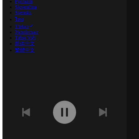
Русский
Slovenčina
Svenska
ไทย
Türkçe
Українська
Tiếng Việt
简体中文
繁體中文