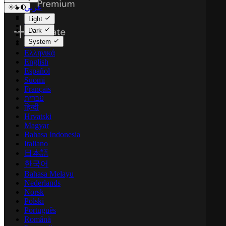
عربي
Català
Light
Čeština
Dark
Dansk
System
Deutsch
Ελληνικά
English
Español
Suomi
Français
עברית
हिन्दी
Hrvatski
Magyar
Bahasa Indonesia
Italiano
日本語
한국어
Bahasa Melayu
Nederlands
Norsk
Polski
Português
Română