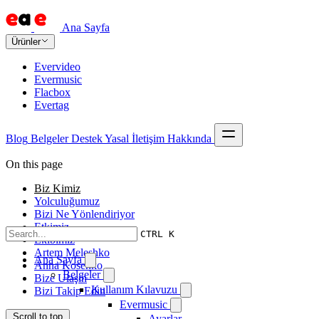
Ana Sayfa
Ürünler
Evervideo
Evermusic
Flacbox
Evertag
Blog
Belgeler
Destek
Yasal
İletişim
Hakkında
On this page
Biz Kimiz
Yolculuğumuz
Bizi Ne Yönlendiriyor
Etkimiz
CTRL K
Ekibimiz
Artem Meleshko
Ana Sayfa
Anna Kosenko
Belgeler
Bize Ulaşın
Kullanım Kılavuzu
Bizi Takip Edin
Evermusic
Scroll to top
Ayarlar