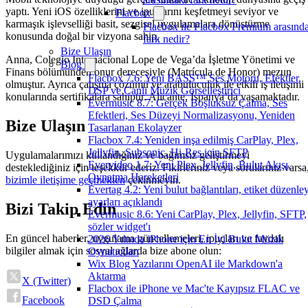
yaptı. Yeni iOS özelliklerini ve ipuçlarını keşfetmeyi seviyor ve
Flacbox
karmaşık işlevselliği basit, sezgisel uygulamalara dönüştürme
Flacbox ile Flacbox Premium arasınd
konusunda doğal bir vizyona sahip.
fark nedir?
Bize Ulaşın
Anna, Colegio Internacional Lope de Vega’da İşletme Yönetimi ve
Blog
Finans bölümünden onur derecesiyle (Matrícula de Honor) mezun
Flacbox 7.6: Yeni BASS™ Ses Motoru, Efektler,
olmuştur. Ayrıca çatışma çözümü ve arabuluculuk ile etkili iş iletişimi
DSP ve Canlı Müzik Görselleştirici
konularında sertifikalara sahiptir. Alicante, İspanya’da yaşamaktadır.
Evermusic 8.7: Gerçek Boşluksuz Çalma, Ses
Efektleri, Ses Düzeyi Normalizasyonu, Yeniden
Bize Ulaşın
Tasarlanan Ekolayzer
Flacbox 7.4: Yeniden inşa edilmiş CarPlay, Plex,
Jellyfin, Subsonic, Hi-Res için SFTP
Uygulamalarımızı kullandığınız ve bağımsız geliştirmeyi
Evervideo 1.7: Yeni Plex, Jellyfin, Bulut Akışı,
desteklediğiniz için teşekkür ederiz. Fikirleriniz veya sorularınız varsa
Oynatma Hareketleri
bizimle iletişime geçmekten
çekinmeyin.
Evertag 4.2: Yeni bulut bağlantıları, etiket düzenley
ayarları açıklandı
Bizi Takip Edin
Evermusic 8.6: Yeni CarPlay, Plex, Jellyfin, SFTP,
sözler widget'ı
En güncel haberler, uygulama güncellemeleri, ipuçları ve faydalı
2026 Yılında iPhone için En İyi Bulut Müzik
bilgiler almak için sosyal ağlarda bize abone olun:
Oynatıcıları
Wix Blog Yazılarını OpenAI ile Markdown'a
Aktarma
X (Twitter)
Flacbox ile iPhone ve Mac'te Kayıpsız FLAC ve
Facebook
DSD Çalma