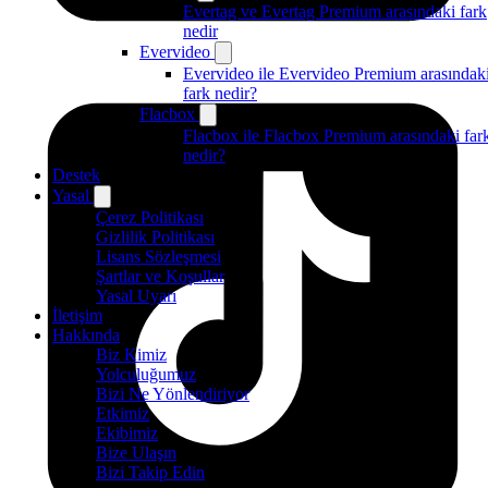
Evertag ve Evertag Premium arasındaki fark
nedir
Evervideo
Evervideo ile Evervideo Premium arasındak
fark nedir?
Flacbox
Flacbox ile Flacbox Premium arasındaki far
nedir?
Destek
Yasal
Çerez Politikası
Gizlilik Politikası
Lisans Sözleşmesi
Şartlar ve Koşullar
Yasal Uyarı
İletişim
Hakkında
Biz Kimiz
Yolculuğumuz
Bizi Ne Yönlendiriyor
Etkimiz
Ekibimiz
Bize Ulaşın
Bizi Takip Edin