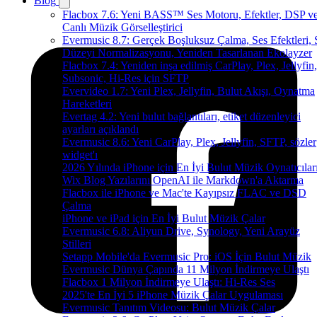
Blog
Flacbox 7.6: Yeni BASS™ Ses Motoru, Efektler, DSP v
Canlı Müzik Görselleştirici
Evermusic 8.7: Gerçek Boşluksuz Çalma, Ses Efektleri, 
Düzeyi Normalizasyonu, Yeniden Tasarlanan Ekolayzer
Flacbox 7.4: Yeniden inşa edilmiş CarPlay, Plex, Jellyfin,
Subsonic, Hi-Res için SFTP
Evervideo 1.7: Yeni Plex, Jellyfin, Bulut Akışı, Oynatma
Hareketleri
Evertag 4.2: Yeni bulut bağlantıları, etiket düzenleyici
ayarları açıklandı
Evermusic 8.6: Yeni CarPlay, Plex, Jellyfin, SFTP, sözler
widget'ı
2026 Yılında iPhone için En İyi Bulut Müzik Oynatıcılar
Wix Blog Yazılarını OpenAI ile Markdown'a Aktarma
Flacbox ile iPhone ve Mac'te Kayıpsız FLAC ve DSD
Çalma
iPhone ve iPad için En İyi Bulut Müzik Çalar
Evermusic 6.8: Aliyun Drive, Synology, Yeni Arayüz
Stilleri
Setapp Mobile'da Evermusic Pro: iOS İçin Bulut Müzik
Evermusic Dünya Çapında 11 Milyon İndirmeye Ulaştı
Flacbox 1 Milyon İndirmeye Ulaştı: Hi-Res Ses
2025'te En İyi 5 iPhone Müzik Çalar Uygulaması
Evermusic Tanıtım Videosu: Bulut Müzik Çalar