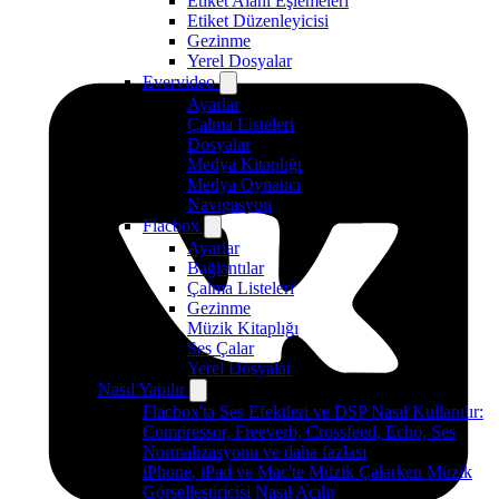
Etiket Alanı Eşlemeleri
Etiket Düzenleyicisi
Gezinme
Yerel Dosyalar
Evervideo
Ayarlar
Çalma Listeleri
Dosyalar
Medya Kitaplığı
Medya Oynatıcı
Navigasyon
Flacbox
Ayarlar
Bağlantılar
Çalma Listeleri
Gezinme
Müzik Kitaplığı
Ses Çalar
Yerel Dosyalar
Nasıl Yapılır
Flacbox'ta Ses Efektleri ve DSP Nasıl Kullanılır:
Compressor, Freeverb, Crossfeed, Echo, Ses
Normalizasyonu ve daha fazlası
iPhone, iPad ve Mac'te Müzik Çalarken Müzik
Görselleştiricisi Nasıl Açılır