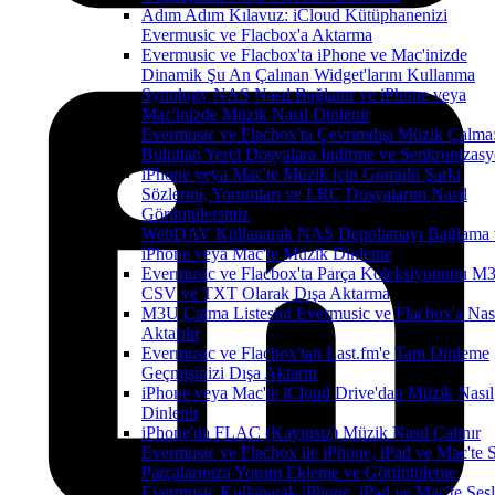
Adım Adım Kılavuz: iCloud Kütüphanenizi
Evermusic ve Flacbox'a Aktarma
Evermusic ve Flacbox'ta iPhone ve Mac'inizde
Dinamik Şu An Çalınan Widget'larını Kullanma
Synology NAS Nasıl Bağlanır ve iPhone veya
Mac'inizde Müzik Nasıl Dinlenir
Evermusic ve Flacbox'ta Çevrimdışı Müzik Çalma
Buluttan Yerel Dosyalara İndirme ve Senkronizas
iPhone veya Mac'te Müzik için Gömülü Şarkı
Sözlerini, Yorumları ve LRC Dosyalarını Nasıl
Görüntülersiniz
WebDAV Kullanarak NAS Depolamayı Bağlama 
iPhone veya Mac'te Müzik Dinleme
Evermusic ve Flacbox'ta Parça Koleksiyonunu M
CSV ve TXT Olarak Dışa Aktarma
M3U Çalma Listesini Evermusic ve Flacbox'a Nas
Aktarılır
Evermusic ve Flacbox'tan Last.fm'e Tam Dinleme
Geçmişinizi Dışa Aktarın
iPhone veya Mac'te iCloud Drive'dan Müzik Nasıl
Dinlenir
iPhone'da FLAC (Kayıpsız) Müzik Nasıl Çalınır
Evermusic ve Flacbox ile iPhone, iPad ve Mac'te 
Parçalarınıza Yorum Ekleme ve Görüntüleme
Evermusic Kullanarak iPhone, iPad ve Mac'te Sesl