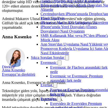
iTunes Olmadan WiFi-Drive Kullanarak
desteğine sahip HD video oynatıcı) ve Evertag (toplu düzenleme ile
Bilgisayardan iPhone'a Müzik Dosyaları Nas
120+ etiket alanını destekleyen müzik meta veri düzenleyici)
Aktarılır
oluşturmuştur.
Çevrimdışıyken iPhone'unuzda Dropbox'tan
Müzik Dinleyin
Admiral Makarov Ulusal Gemi İnşa Üniversitesi’nde eğitim görmüş,
iPhone ve Mac'te ID3 Etiketlerini Düzenle
GitHub’da aktif açık kaynak katkıda bulunandır ve İspanya’da
iPhone'umda Yerel Dosyaları (iTunes
yaşamaktadır.
Dosyalarını) Nasıl Oynatırım
SMB Kullanarak Mac veya PC'den iPhone'
Anna Kosenko
Müzik Akışı
App Store'dan Uygulama Nasıl Yüklenir ve
Promosyon Koduyla Uygulama İçi Satın A
Nasıl Etkinleştirilir
Sıkça Sorulan Sorular
Evermusic
Direktör
Evermusic ile Flacbox arasındaki fark
Anna Kosenko
nedir
Everappz’ın direktörü
Evermusic ve Evermusic Premium
arasındaki fark nedir
Anna Kosenko, Everappz’ın direktörüdür.
Evertag
Evertag ve Evertag Premium arasında
Teknolojiye giden yolu, İspanya’nın konaklama sektöründeki
fark nedir
müşteriyle yüz yüze çalışılan rollerden başladı. Yıllarca doğrudan
Evervideo
insanlarla çalışarak güçlü ilişkiler kurdu.
Evervideo ile Evervideo Premium
Mobil teknolojiye duyduğu gerçek tutku ile teknoloji dünyasına geçiş
arasındaki fark nedir?