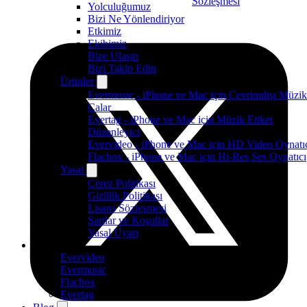
Sözleşmesi
Yolculuğumuz
Bizi Ne Yönlendiriyor
Etkimiz
Ekibimiz
Bize Ulaşın
Bizi Takip Edin
Ürünler
Evermusic - iPhone ve Mac için Çevrimdışı Müzik
Çalar
Evertag - iPhone ve Mac için Müzik Etiket
Düzenleyici
Evervideo - iPhone ve Mac için HD Video Oynatı
Flacbox - iPhone ve Mac için Hi-Res Ses Oynatıcı
Yasal
Çerez Politikası
Gizlilik Politikası
Lisans Sözleşmesi
Şartlar ve Koşullar
Yasal Uyarı
Ürünler
Evervideo
Evermusic
Flacbox
Evertag