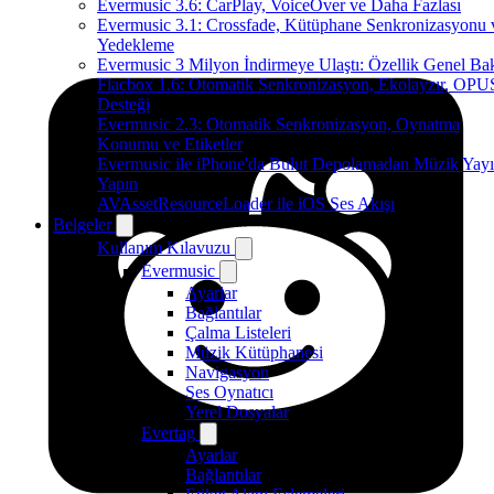
Evermusic 3.6: CarPlay, VoiceOver ve Daha Fazlası
Evermusic 3.1: Crossfade, Kütüphane Senkronizasyonu 
Yedekleme
Evermusic 3 Milyon İndirmeye Ulaştı: Özellik Genel Bak
Flacbox 1.6: Otomatik Senkronizasyon, Ekolayzır, OPU
Desteği
Evermusic 2.3: Otomatik Senkronizasyon, Oynatma
Konumu ve Etiketler
Evermusic ile iPhone'da Bulut Depolamadan Müzik Yayı
Yapın
AVAssetResourceLoader ile iOS Ses Akışı
Belgeler
Kullanım Kılavuzu
Evermusic
Ayarlar
Bağlantılar
Çalma Listeleri
Müzik Kütüphanesi
Navigasyon
Ses Oynatıcı
Yerel Dosyalar
Evertag
Ayarlar
Bağlantılar