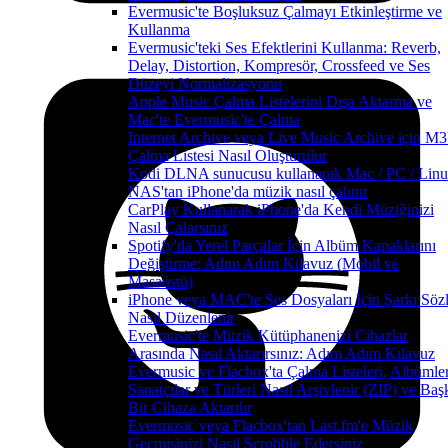
Evermusic'te Boşluksuz Çalmayı Etkinleştirme ve
Kullanma
Evermusic'teki Ses Efektlerini Kullanma: Reverb,
Delay, Distortion, Kompresör, Crossfeed ve Ses
Düzeyi Normalizasyonu
Apple Music Çalma Listelerini Dışa Aktarma ve
Mac'te Evermusic'te Çalma
Internet Archive veya Live Music Archive için M
Çalma Listesi Nasıl Oluşturulur
Kodi DLNA sunucusu kullanarak Mac / PC / Linu
NAS'tan iPhone'da müzik nasıl çalınır
CarPlay Kullanarak iPhone'da Kendi Müziğinizi
Nasıl Çalarsınız
Spotify'da Yerel Parçalar İçin Albüm Kapaklarını
Değiştirme: Adım Adım Kılavuz (Mobil ve
Masaüstü)
iPhone veya MAC'te Ses Dosyaları İçin Şarkı Sözl
Nasıl Düzenlenir
Evermusic'te Müzik Kütüphanenizi Cihazlar
Arasında Nasıl Aktarırsınız: Adım Adım Kılavuz
Evermusic ve Flacbox'ta Çalma Listeleri, Albümler
Sanatçılar ve Türleri Nasıl Arşivlenir (ZIP) ve Baş
Bir Cihaza Aktarılır
Evermusic veya Flacbox'tan Last.fm'e Müzik
Geçmişinizi Nasıl Scrobble Edersiniz