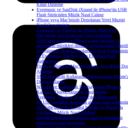
Kitap Dinleme
Evermusic ve SanDisk iXpand ile iPhone'da USB
Flash Sürücüden Müzik Nasıl Çalınır
iPhone veya Mac'inizde Depolanan Yerel Muzigi
Nasil Oynatirsiniz
Evermusic ve Flacbox ile iPhone, iPad veya
Mac'inizde Ses Ekolayzırı Nasıl Kullanılır
USB flash sürücüyü iPhone'a nasıl bağlanır ve
üzerindeki müzikleri dinlenir veya dosyalar yönetil
Dosyalarınızı Bulut Depolamaya Nasıl Yüklersiniz
ve Evermusic, Flacbox veya Evertag'a Nasıl
Bağlarsınız
Finder Kullanarak Mac'ten iPhone veya iPad'e Do
Aktarma
SMB Protokolü Kullanarak Bilgisayardan iPhone'
Dosya Aktarma
WiFi-Drive Kullanarak Bilgisayardan iPhone'a
Kablosuz Dosya Aktarımı Nasıl Yapılır
Evermusic, Flacbox, Evertag'den Bluesound
VAULT'un dahili depolama alanına nasıl bağlanılı
YouTube'dan Müzik Nasıl İndirilir ve iPhone'da
Çevrimdışı Müzik Nasıl Dinlenir
Google hesabınızdan üçüncü taraf uygulamanın
bağlantısını nasıl kesersiniz
iPhone'da Müzik Çalarken Video Nasıl Kaydedilir