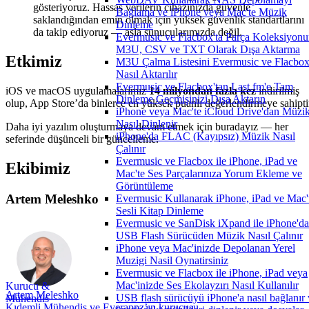
gösteriyoruz. Hassas verilerin cihazınızda güvenle
Bağlama ve iPhone veya Mac'te Müzik
saklandığından emin olmak için yüksek güvenlik standartlarını
Dinleme
da takip ediyoruz — asla sunucularımızda değil.
Evermusic ve Flacbox'ta Parça Koleksiyon
M3U, CSV ve TXT Olarak Dışa Aktarma
Etkimiz
M3U Çalma Listesini Evermusic ve Flacbox
Nasıl Aktarılır
Evermusic ve Flacbox'tan Last.fm'e Tam
iOS ve macOS uygulamalarımız
14 milyondan fazla kez
indirilmiş
Dinleme Geçmişinizi Dışa Aktarın
olup, App Store’da binlerce en yüksek puanlı değerlendirmeye sahipti
iPhone veya Mac'te iCloud Drive'dan Müzi
Nasıl Dinlenir
Daha iyi yazılım oluşturmaya devam etmek için buradayız — her
iPhone'da FLAC (Kayıpsız) Müzik Nasıl
seferinde düşünceli bir güncelleme.
Çalınır
Evermusic ve Flacbox ile iPhone, iPad ve
Ekibimiz
Mac'te Ses Parçalarınıza Yorum Ekleme ve
Görüntüleme
Artem Meleshko
Evermusic Kullanarak iPhone, iPad ve Mac'
Sesli Kitap Dinleme
Evermusic ve SanDisk iXpand ile iPhone'da
USB Flash Sürücüden Müzik Nasıl Çalınır
iPhone veya Mac'inizde Depolanan Yerel
Muzigi Nasil Oynatirsiniz
Evermusic ve Flacbox ile iPhone, iPad veya
Mac'inizde Ses Ekolayzırı Nasıl Kullanılır
Kurucu &
Artem Meleshko
USB flash sürücüyü iPhone'a nasıl bağlanır 
Mühendis
Kıdemli Mühendis ve Everappz’ın kurucusu