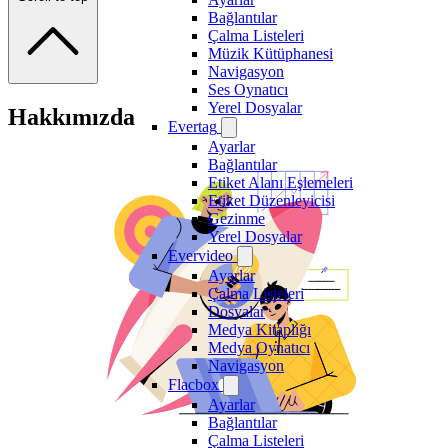
Bağlantılar
Çalma Listeleri
Müzik Kütüphanesi
Navigasyon
Ses Oynatıcı
Yerel Dosyalar
Hakkımızda
Evertag
Ayarlar
Bağlantılar
Etiket Alanı Eşlemeleri
Etiket Düzenleyicisi
Gezinme
Yerel Dosyalar
Evervideo
Ayarlar
Çalma Listeleri
Dosyalar
Medya Kitaplığı
Medya Oynatıcı
Navigasyon
Flacbox
Ayarlar
Bağlantılar
Çalma Listeleri