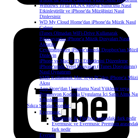
Windows 10'da DLNA Medya Sunucusu Nasıl
Etkinleştirilir ve iPhone'da Müziğinizi Nasıl
Dinlersiniz
WD My Cloud Home'dan iPhone'da Müzik Nasıl
Çalınır
iTunes Olmadan WiFi-Drive Kullanarak
Bilgisayardan iPhone'a Müzik Dosyaları Nasıl
Aktarılır
Çevrimdışıyken iPhone'unuzda Dropbox'tan Müzi
Dinleyin
iPhone ve Mac'te ID3 Etiketlerini Düzenleme
iPhone'umda Yerel Dosyaları (iTunes Dosyalarını)
Nasıl Oynatırım
SMB Kullanarak Mac veya PC'den iPhone'a Müzi
Akışı
App Store'dan Uygulama Nasıl Yüklenir veya
Promosyon Koduyla Uygulama İçi Satın Alma Nas
Etkinleştirilir
Sıkça Sorulan Sorular
Evermusic
Evermusic ile Flacbox arasındaki fark nedir
Evermusic ve Evermusic Premium arasındak
fark nedir
Evertag