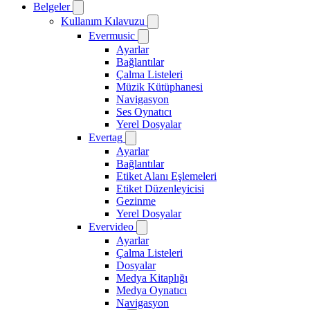
Belgeler
Kullanım Kılavuzu
Evermusic
Ayarlar
Bağlantılar
Çalma Listeleri
Müzik Kütüphanesi
Navigasyon
Ses Oynatıcı
Yerel Dosyalar
Evertag
Ayarlar
Bağlantılar
Etiket Alanı Eşlemeleri
Etiket Düzenleyicisi
Gezinme
Yerel Dosyalar
Evervideo
Ayarlar
Çalma Listeleri
Dosyalar
Medya Kitaplığı
Medya Oynatıcı
Navigasyon