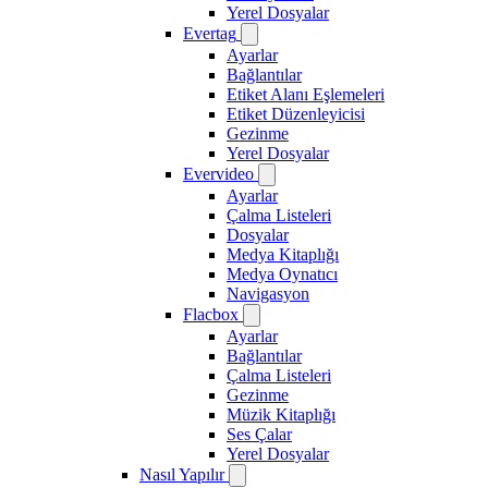
Yerel Dosyalar
Evertag
Ayarlar
Bağlantılar
Etiket Alanı Eşlemeleri
Etiket Düzenleyicisi
Gezinme
Yerel Dosyalar
Evervideo
Ayarlar
Çalma Listeleri
Dosyalar
Medya Kitaplığı
Medya Oynatıcı
Navigasyon
Flacbox
Ayarlar
Bağlantılar
Çalma Listeleri
Gezinme
Müzik Kitaplığı
Ses Çalar
Yerel Dosyalar
Nasıl Yapılır