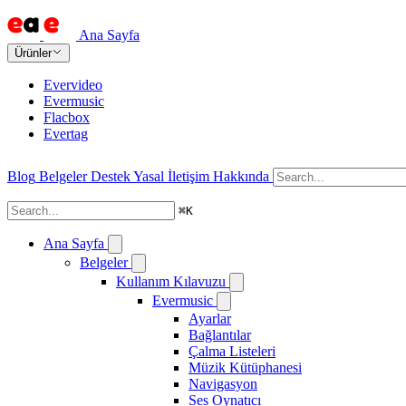
Ana Sayfa
Ürünler
Evervideo
Evermusic
Flacbox
Evertag
Blog
Belgeler
Destek
Yasal
İletişim
Hakkında
⌘
K
Ana Sayfa
Belgeler
Kullanım Kılavuzu
Evermusic
Ayarlar
Bağlantılar
Çalma Listeleri
Müzik Kütüphanesi
Navigasyon
Ses Oynatıcı