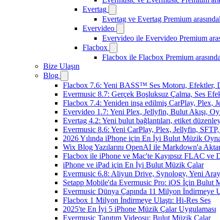
Evertag
Evertag ve Evertag Premium arasındak
Evervideo
Evervideo ile Evervideo Premium aras
Flacbox
Flacbox ile Flacbox Premium arasında
Bize Ulaşın
Blog
Flacbox 7.6: Yeni BASS™ Ses Motoru, Efektler, D
Evermusic 8.7: Gerçek Boşluksuz Çalma, Ses Efek
Flacbox 7.4: Yeniden inşa edilmiş CarPlay, Plex, J
Evervideo 1.7: Yeni Plex, Jellyfin, Bulut Akışı, O
Evertag 4.2: Yeni bulut bağlantıları, etiket düzenley
Evermusic 8.6: Yeni CarPlay, Plex, Jellyfin, SFTP, 
2026 Yılında iPhone için En İyi Bulut Müzik Oynat
Wix Blog Yazılarını OpenAI ile Markdown'a Akt
Flacbox ile iPhone ve Mac'te Kayıpsız FLAC ve
iPhone ve iPad için En İyi Bulut Müzik Çalar
Evermusic 6.8: Aliyun Drive, Synology, Yeni Arayü
Setapp Mobile'da Evermusic Pro: iOS İçin Bulut 
Evermusic Dünya Çapında 11 Milyon İndirmeye U
Flacbox 1 Milyon İndirmeye Ulaştı: Hi-Res Ses
2025'te En İyi 5 iPhone Müzik Çalar Uygulaması
Evermusic Tanıtım Videosu: Bulut Müzik Çalar