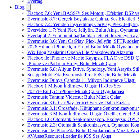
Evertag
Blog
Flacbox 7.6: Yeni BASS™ Ses Motoru, Efektler, DSP ve 
Evermusic 8.7: Gerçek Boşluksuz Çalma, Ses Efektleri,
Flacbox 7.4: Yeniden inşa edilmiş CarPlay, Plex, Jellyfi
Evervideo 1.7: Yeni Plex, Jellyfin, Bulut Akışı, Oynatma
Evertag 4.2: Yeni bulut bağlantıları, etiket düzenleyici aya
Evermusic 8.6: Yeni CarPlay, Plex, Jellyfin, SFTP, sözler
2026 Yılında iPhone için En İyi Bulut Müzik Oynatıcılar
Wix Blog Yazılarını OpenAI ile Markdown'a Aktarma
Flacbox ile iPhone ve Mac'te Kayıpsız FLAC ve DSD 
iPhone ve iPad için En İyi Bulut Müzik Çalar
Evermusic 6.8: Aliyun Drive, Synology, Yeni Arayüz Stil
Setapp Mobile'da Evermusic Pro: iOS İçin Bulut Müzik
Evermusic Dünya Çapında 11 Milyon İndirmeye Ulaştı
Flacbox 1 Milyon İndirmeye Ulaştı: Hi-Res Ses
2025'te En İyi 5 iPhone Müzik Çalar Uygulaması
Evermusic Tanıtım Videosu: Bulut Müzik Çalar
Evermusic 3.6: CarPlay, VoiceOver ve Daha Fazlası
Evermusic 3.1: Crossfade, Kütüphane Senkronizasyonu
Evermusic 3 Milyon İndirmeye Ulaştı: Özellik Genel Bak
Flacbox 1.6: Otomatik Senkronizasyon, Ekolayzır, OPU
Evermusic 2.3: Otomatik Senkronizasyon, Oynatma Kon
Evermusic ile iPhone'da Bulut Depolamadan Müzik Yayı
AVAssetResourceLoader ile iOS Ses Akışı