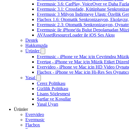
Evermusic 3.6: CarPlay, VoiceOver ve Daha Fazla
Evermusic 3.1: Crossfade, Kütüphane Senkroniza
Evermusic 3 Milyon İndirmeye Ulaştı: Özellik Gen
Flacbox 1.6: Otomatik Senkronizasyon, Ekolayzı
Evermusic 2.3: Otomatik Senkronizasyon, Oynatm
Evermusic ile iPhone'da Bulut Depolamadan Müzi
AVAssetResourceLoader ile iOS Ses Akışı
Destek
Hakkımızda
Ürünler
Evermusic - iPhone ve Mac için Çevrimdışı Müzik
Evertag - iPhone ve Mac için Müzik Etiket Düzenl
Evervideo - iPhone ve Mac için HD Video Oynatı
Flacbox - iPhone ve Mac için Hi-Res Ses Oynatıcı
Yasal
Çerez Politikası
Gizlilik Politikası
Lisans Sözleşmesi
Şartlar ve Koşullar
Yasal Uyarı
Ürünler
Evervideo
Evermusic
Flacbox