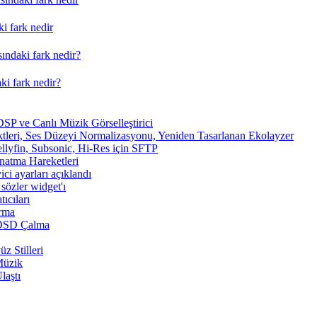
i fark nedir
ındaki fark nedir?
ki fark nedir?
SP ve Canlı Müzik Görselleştirici
tleri, Ses Düzeyi Normalizasyonu, Yeniden Tasarlanan Ekolayzer
ellyfin, Subsonic, Hi-Res için SFTP
ynatma Hareketleri
ici ayarları açıklandı
sözler widget'ı
ıcıları
arma
 DSD Çalma
z Stilleri
Müzik
laştı