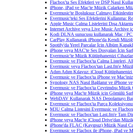
Flacbox'ta Ses Efektleri ve DSP Nasıl Kulla
iPhone, iPad ve Mac'te Müzik Çalarken Müzik
Evermusic'te Boşluksuz Çalmayı Etkinleşti
Evermusic'teki Ses Efektlerini Kullanma: R
Apple Music Çalma Listelerini Dışa Aktarm
Internet Archive veya Live Music Archive i
Kodi DLNA sunucusu kullanarak Mac / PC / 
CarPlay Kullanarak iPhone'da Kendi Müziğin
Spotify'da Yerel Parçalar İçin Albüm Kapak
iPhone veya MAC'te Ses Dosyaları İçin Şark
Evermusic'te Müzik Kütüphanenizi Cihazlar
Evermusic ve Flacbox'ta Çalma Listeleri, Alb
Evermusic veya Flacbox'tan Last.fm'e Müzik
Adım Adım Kılavuz: iCloud Kütüphanenizi 
Evermusic ve Flacbox'ta iPhone ve Mac'ini
Synology NAS Nasıl Bağlanır ve iPhone vey
Evermusic ve Flacbox'ta Çevrimdışı Müzik 
iPhone veya Mac'te Müzik için Gömülü Şarkı
WebDAV Kullanarak NAS Depolamayı Bağl
Evermusic ve Flacbox'ta Parça Koleksiyo
M3U Çalma Listesini Evermusic ve Flacbox'a
Evermusic ve Flacbox'tan Last.fm'e Tam Di
iPhone veya Mac'te iCloud Drive'dan Müzik
iPhone'da FLAC (Kayıpsız) Müzik Nasıl Çal
Evermusic ve Flacbox ile iPhone, iPad ve 