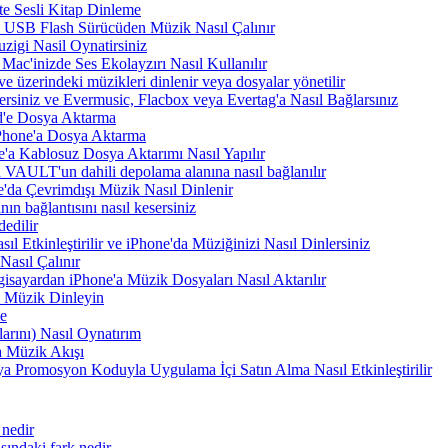
te Sesli Kitap Dinleme
a USB Flash Sürücüden Müzik Nasıl Çalınır
zigi Nasil Oynatirsiniz
Mac'inizde Ses Ekolayzırı Nasıl Kullanılır
e üzerindeki müzikleri dinlenir veya dosyalar yönetilir
rsiniz ve Evermusic, Flacbox veya Evertag'a Nasıl Bağlarsınız
d'e Dosya Aktarma
Phone'a Dosya Aktarma
'a Kablosuz Dosya Aktarımı Nasıl Yapılır
VAULT'un dahili depolama alanına nasıl bağlanılır
e'da Çevrimdışı Müzik Nasıl Dinlenir
n bağlantısını nasıl kesersiniz
edilir
tkinleştirilir ve iPhone'da Müziğinizi Nasıl Dinlersiniz
asıl Çalınır
sayardan iPhone'a Müzik Dosyaları Nasıl Aktarılır
 Müzik Dinleyin
me
arını) Nasıl Oynatırım
 Müzik Akışı
a Promosyon Koduyla Uygulama İçi Satın Alma Nasıl Etkinleştirilir
 nedir
ındaki fark nedir