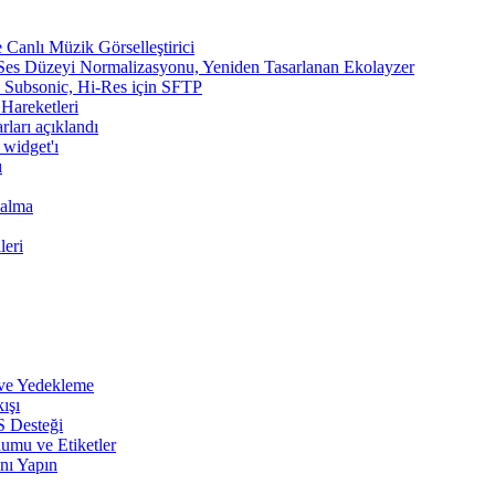
Canlı Müzik Görselleştirici
 Ses Düzeyi Normalizasyonu, Yeniden Tasarlanan Ekolayzer
n, Subsonic, Hi-Res için SFTP
 Hareketleri
rları açıklandı
 widget'ı
ı
Çalma
leri
 ve Yedekleme
ışı
S Desteği
umu ve Etiketler
nı Yapın