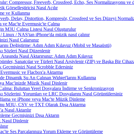
nılır: Compressor, Freeverb, Crossfeed, Echo, Ses Normalizasyonu ve d
 Görselleştiricisi Nasıl Açılır
rme ve Kullanma
everb, Delay, Distortion, Kompresör, Crossfeed ve Ses Düzeyi Normal
a ve Mac'te Evermusic'te Çalma
çin M3U Çalma Listesi Nasıl Oluşturulur
Linux / NAS'tan iPhone'da müzik nasıl çalınır
izi Nasıl Çalarsınız
larını Değiştirme: Adım Adım Kılavuz (Mobil ve Masaüstü)
ı Sözleri Nasıl Düzenlenir
 Arasında Nasıl Aktarırsınız: Adım Adım Kılavuz
ümler, Sanatçılar ve Türleri Nasıl Arşivlenir (ZIP) ve Başka Bir Cihaza
 Geçmişinizi Nasıl Scrobble Edersiniz
Evermusic ve Flacbox'a Aktarma
zde Dinamik Şu An Çalınan Widget'larını Kullanma
a Mac'inizde Müzik Nasıl Dinlenir
Çalma: Buluttan Yerel Dosyalara İndirme ve Senkronizasyon
 Sözlerini, Yorumları ve LRC Dosyalarını Nasıl Görüntülersiniz
ama ve iPhone veya Mac'te Müzik Dinleme
nunu M3U, CSV ve TXT Olarak Dışa Aktarma
 Nasıl Aktarılır
nleme Geçmişinizi Dışa Aktarın
 Nasıl Dinlenir
ınır
Mac'te Ses Parçalarınıza Yorum Ekleme ve Görüntüleme