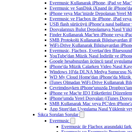
Evermusic Kullanarak iPhone, iPad ve Mac'
Evermusic ve SanDisk iXpand ile iPhone'd
iPhone veya Mac'inizde Depolanan Yerel Mu
Evermusic ve Flacbox ile iPhone, iPad veya 
USB flash sürücüyü iPhone'a nasıl bağlanır v
Dosyalarınızı Bulut Depolamaya Nasıl Yükle
Finder Kullanarak Mac'ten iPhone veya iPa
SMB Protokolü Kullanarak Bilgisayardan i
WiFi-Drive Kullanarak Bilgisayardan iPhone
Evermusic, Flacbox, Evertag'den Bluesound 
YouTube'dan Müzik Nasıl İndirilir ve iPhon
Google hesabınızdan üçüncü taraf uygulamanı
iPhone'da Müzik Çalarken Video Nasıl Kayd
Windows 10'da DLNA Medya Sunucusu Nasıl E
WD My Cloud Home'dan iPhone'da Müzik N
iTunes Olmadan WiFi-Drive Kullanarak Bilgi
Çevrimdışıyken iPhone'unuzda Dropbox'tan
iPhone ve Mac'te ID3 Etiketlerini Düzenle
iPhone'umda Yerel Dosyaları (iTunes Dosyal
SMB Kullanarak Mac veya PC'den iPhone'a
App Store'dan Uygulama Nasıl Yüklenir vey
Sıkça Sorulan Sorular
Evermusic
Evermusic ile Flacbox arasındaki fark
Evermusic ve Evermusic Premium aras