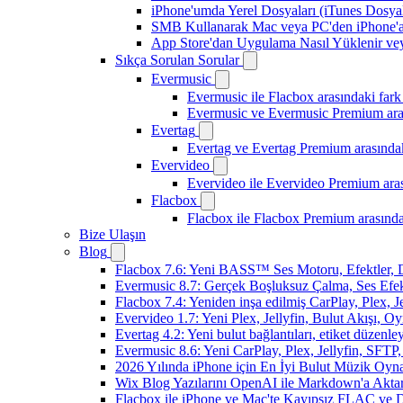
iPhone'umda Yerel Dosyaları (iTunes Dosyal
SMB Kullanarak Mac veya PC'den iPhone'a
App Store'dan Uygulama Nasıl Yüklenir vey
Sıkça Sorulan Sorular
Evermusic
Evermusic ile Flacbox arasındaki fark
Evermusic ve Evermusic Premium aras
Evertag
Evertag ve Evertag Premium arasındak
Evervideo
Evervideo ile Evervideo Premium aras
Flacbox
Flacbox ile Flacbox Premium arasında
Bize Ulaşın
Blog
Flacbox 7.6: Yeni BASS™ Ses Motoru, Efektler, D
Evermusic 8.7: Gerçek Boşluksuz Çalma, Ses Efek
Flacbox 7.4: Yeniden inşa edilmiş CarPlay, Plex, J
Evervideo 1.7: Yeni Plex, Jellyfin, Bulut Akışı, O
Evertag 4.2: Yeni bulut bağlantıları, etiket düzenley
Evermusic 8.6: Yeni CarPlay, Plex, Jellyfin, SFTP, 
2026 Yılında iPhone için En İyi Bulut Müzik Oynat
Wix Blog Yazılarını OpenAI ile Markdown'a Akt
Flacbox ile iPhone ve Mac'te Kayıpsız FLAC ve