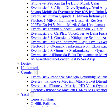
iPhone ve iPad için En İyi Bulut Müzik Çalar
Evermusic 6.8: Aliyun Drive, Synology, Yeni Arayü
Setapp Mobile'da Evermusic Pro: iOS İçin Bulut 
Evermusic Dünya Çapında 11 Milyon İndirmeye U
Flacbox 1 Milyon İndirmeye Ulaştı: Hi-Res Ses
2025'te En İyi 5 iPhone Müzik Çalar Uygulaması
Evermusic Tanıtım Videosu: Bulut Müzik Çalar
Evermusic 3.6: CarPlay, VoiceOver ve Daha Fazla
Evermusic 3.1: Crossfade, Kütüphane Senkroniza
Evermusic 3 Milyon İndirmeye Ulaştı: Özellik Gen
Flacbox 1.6: Otomatik Senkronizasyon, Ekolayzı
Evermusic 2.3: Otomatik Senkronizasyon, Oynatm
Evermusic ile iPhone'da Bulut Depolamadan Müzi
AVAssetResourceLoader ile iOS Ses Akışı
Destek
Hakkımızda
Ürünler
Evermusic - iPhone ve Mac için Çevrimdışı Müzik
Evertag - iPhone ve Mac için Müzik Etiket Düzenl
Evervideo - iPhone ve Mac için HD Video Oynatı
Flacbox - iPhone ve Mac için Hi-Res Ses Oynatıcı
Yasal
Çerez Politikası
Gizlilik Politikası