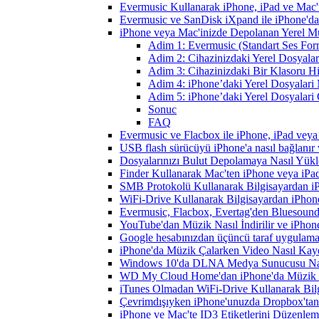
Evermusic Kullanarak iPhone, iPad ve Mac'
Evermusic ve SanDisk iXpand ile iPhone'd
iPhone veya Mac'inizde Depolanan Yerel Mu
Adim 1: Evermusic (Standart Ses Form
Adim 2: Cihazinizdaki Yerel Dosyala
Adim 3: Cihazinizdaki Bir Klasoru Hi
Adim 4: iPhone’daki Yerel Dosyalar
Adim 5: iPhone’daki Yerel Dosyalari
Sonuc
FAQ
Evermusic ve Flacbox ile iPhone, iPad veya 
USB flash sürücüyü iPhone'a nasıl bağlanır v
Dosyalarınızı Bulut Depolamaya Nasıl Yükle
Finder Kullanarak Mac'ten iPhone veya iPa
SMB Protokolü Kullanarak Bilgisayardan i
WiFi-Drive Kullanarak Bilgisayardan iPhone
Evermusic, Flacbox, Evertag'den Bluesound 
YouTube'dan Müzik Nasıl İndirilir ve iPhon
Google hesabınızdan üçüncü taraf uygulamanı
iPhone'da Müzik Çalarken Video Nasıl Kayd
Windows 10'da DLNA Medya Sunucusu Nasıl E
WD My Cloud Home'dan iPhone'da Müzik N
iTunes Olmadan WiFi-Drive Kullanarak Bilgi
Çevrimdışıyken iPhone'unuzda Dropbox'tan
iPhone ve Mac'te ID3 Etiketlerini Düzenle