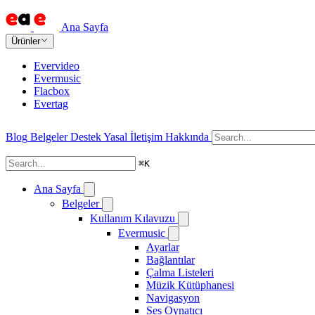
Ana Sayfa
Ürünler
Evervideo
Evermusic
Flacbox
Evertag
Blog
Belgeler
Destek
Yasal
İletişim
Hakkında
⌘
K
Ana Sayfa
Belgeler
Kullanım Kılavuzu
Evermusic
Ayarlar
Bağlantılar
Çalma Listeleri
Müzik Kütüphanesi
Navigasyon
Ses Oynatıcı