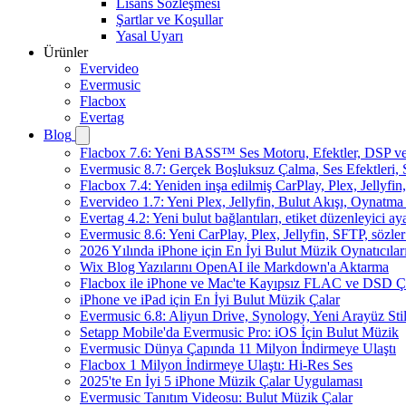
Lisans Sözleşmesi
Şartlar ve Koşullar
Yasal Uyarı
Ürünler
Evervideo
Evermusic
Flacbox
Evertag
Blog
Flacbox 7.6: Yeni BASS™ Ses Motoru, Efektler, DSP ve 
Evermusic 8.7: Gerçek Boşluksuz Çalma, Ses Efektleri,
Flacbox 7.4: Yeniden inşa edilmiş CarPlay, Plex, Jellyfi
Evervideo 1.7: Yeni Plex, Jellyfin, Bulut Akışı, Oynatma
Evertag 4.2: Yeni bulut bağlantıları, etiket düzenleyici aya
Evermusic 8.6: Yeni CarPlay, Plex, Jellyfin, SFTP, sözler
2026 Yılında iPhone için En İyi Bulut Müzik Oynatıcılar
Wix Blog Yazılarını OpenAI ile Markdown'a Aktarma
Flacbox ile iPhone ve Mac'te Kayıpsız FLAC ve DSD 
iPhone ve iPad için En İyi Bulut Müzik Çalar
Evermusic 6.8: Aliyun Drive, Synology, Yeni Arayüz Stil
Setapp Mobile'da Evermusic Pro: iOS İçin Bulut Müzik
Evermusic Dünya Çapında 11 Milyon İndirmeye Ulaştı
Flacbox 1 Milyon İndirmeye Ulaştı: Hi-Res Ses
2025'te En İyi 5 iPhone Müzik Çalar Uygulaması
Evermusic Tanıtım Videosu: Bulut Müzik Çalar