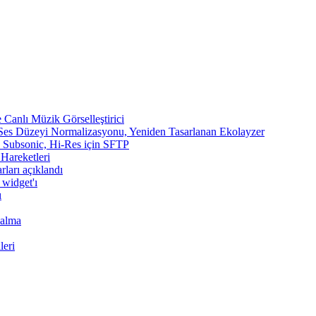
Canlı Müzik Görselleştirici
 Ses Düzeyi Normalizasyonu, Yeniden Tasarlanan Ekolayzer
n, Subsonic, Hi-Res için SFTP
 Hareketleri
rları açıklandı
 widget'ı
ı
Çalma
leri