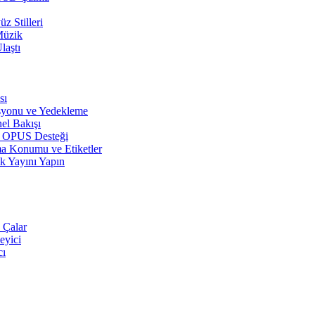
z Stilleri
Müzik
laştı
sı
syonu ve Yedekleme
el Bakışı
r, OPUS Desteği
a Konumu ve Etiketler
k Yayını Yapın
 Çalar
eyici
cı