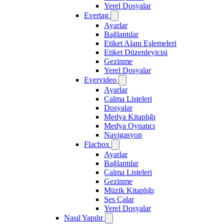
Yerel Dosyalar
Evertag
Ayarlar
Bağlantılar
Etiket Alanı Eşlemeleri
Etiket Düzenleyicisi
Gezinme
Yerel Dosyalar
Evervideo
Ayarlar
Çalma Listeleri
Dosyalar
Medya Kitaplığı
Medya Oynatıcı
Navigasyon
Flacbox
Ayarlar
Bağlantılar
Çalma Listeleri
Gezinme
Müzik Kitaplığı
Ses Çalar
Yerel Dosyalar
Nasıl Yapılır