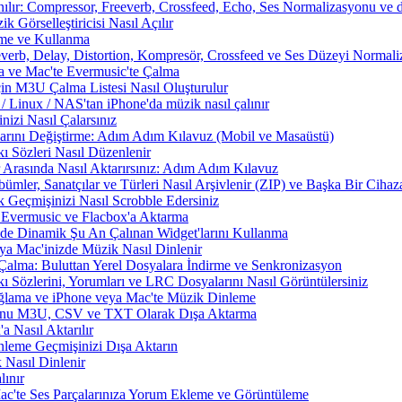
nılır: Compressor, Freeverb, Crossfeed, Echo, Ses Normalizasyonu ve d
 Görselleştiricisi Nasıl Açılır
rme ve Kullanma
everb, Delay, Distortion, Kompresör, Crossfeed ve Ses Düzeyi Normal
a ve Mac'te Evermusic'te Çalma
çin M3U Çalma Listesi Nasıl Oluşturulur
Linux / NAS'tan iPhone'da müzik nasıl çalınır
izi Nasıl Çalarsınız
larını Değiştirme: Adım Adım Kılavuz (Mobil ve Masaüstü)
ı Sözleri Nasıl Düzenlenir
 Arasında Nasıl Aktarırsınız: Adım Adım Kılavuz
ümler, Sanatçılar ve Türleri Nasıl Arşivlenir (ZIP) ve Başka Bir Cihaza
 Geçmişinizi Nasıl Scrobble Edersiniz
Evermusic ve Flacbox'a Aktarma
zde Dinamik Şu An Çalınan Widget'larını Kullanma
a Mac'inizde Müzik Nasıl Dinlenir
Çalma: Buluttan Yerel Dosyalara İndirme ve Senkronizasyon
 Sözlerini, Yorumları ve LRC Dosyalarını Nasıl Görüntülersiniz
ama ve iPhone veya Mac'te Müzik Dinleme
nunu M3U, CSV ve TXT Olarak Dışa Aktarma
 Nasıl Aktarılır
nleme Geçmişinizi Dışa Aktarın
 Nasıl Dinlenir
ınır
Mac'te Ses Parçalarınıza Yorum Ekleme ve Görüntüleme