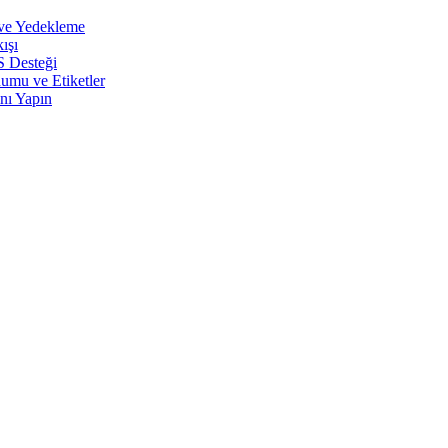
 ve Yedekleme
ışı
S Desteği
umu ve Etiketler
nı Yapın