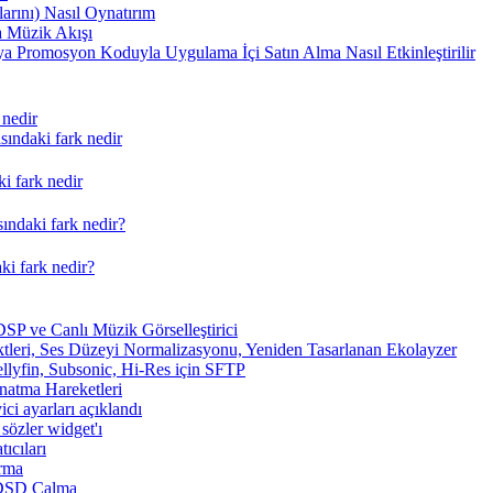
arını) Nasıl Oynatırım
 Müzik Akışı
a Promosyon Koduyla Uygulama İçi Satın Alma Nasıl Etkinleştirilir
 nedir
ındaki fark nedir
i fark nedir
ındaki fark nedir?
ki fark nedir?
SP ve Canlı Müzik Görselleştirici
tleri, Ses Düzeyi Normalizasyonu, Yeniden Tasarlanan Ekolayzer
ellyfin, Subsonic, Hi-Res için SFTP
ynatma Hareketleri
ici ayarları açıklandı
sözler widget'ı
ıcıları
arma
 DSD Çalma