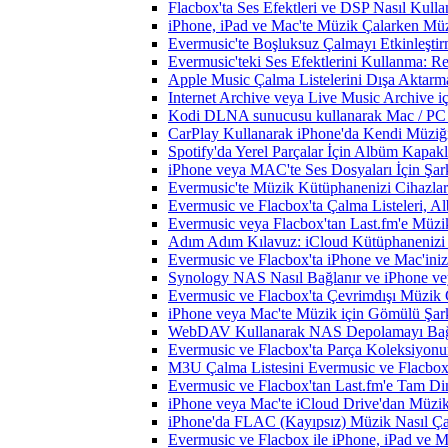
Flacbox'ta Ses Efektleri ve DSP Nasıl Kulla
iPhone, iPad ve Mac'te Müzik Çalarken Müzik
Evermusic'te Boşluksuz Çalmayı Etkinleşti
Evermusic'teki Ses Efektlerini Kullanma: R
Apple Music Çalma Listelerini Dışa Aktarm
Internet Archive veya Live Music Archive i
Kodi DLNA sunucusu kullanarak Mac / PC / 
CarPlay Kullanarak iPhone'da Kendi Müziğin
Spotify'da Yerel Parçalar İçin Albüm Kapak
iPhone veya MAC'te Ses Dosyaları İçin Şark
Evermusic'te Müzik Kütüphanenizi Cihazlar
Evermusic ve Flacbox'ta Çalma Listeleri, Alb
Evermusic veya Flacbox'tan Last.fm'e Müzik
Adım Adım Kılavuz: iCloud Kütüphanenizi 
Evermusic ve Flacbox'ta iPhone ve Mac'ini
Synology NAS Nasıl Bağlanır ve iPhone vey
Evermusic ve Flacbox'ta Çevrimdışı Müzik 
iPhone veya Mac'te Müzik için Gömülü Şarkı
WebDAV Kullanarak NAS Depolamayı Bağl
Evermusic ve Flacbox'ta Parça Koleksiyo
M3U Çalma Listesini Evermusic ve Flacbox'a
Evermusic ve Flacbox'tan Last.fm'e Tam Di
iPhone veya Mac'te iCloud Drive'dan Müzik
iPhone'da FLAC (Kayıpsız) Müzik Nasıl Çal
Evermusic ve Flacbox ile iPhone, iPad ve 