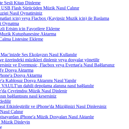
te Sesli Kitap Dinleme
a USB Flash Sürücüden Müzik Nasıl Çalınır
zigi Nasil Oynatirsiniz
atlari icin) veya Flacbox (Kayipsiz Muzik icin) ile Baslama
ri Oynatma
zli Erisim icin Favorilere Ekleme
i Muzik Kutuphanesine Aktarma
 Calma Listesine Ekleme
Mac'inizde Ses Ekolayzırı Nasıl Kullanılır
e üzerindeki müzikleri dinlenir veya dosyalar yönetilir
rsiniz ve Evermusic, Flacbox veya Evertag'a Nasıl Bağlarsınız
d'e Dosya Aktarma
Phone'a Dosya Aktarma
'a Kablosuz Dosya Aktarımı Nasıl Yapılır
VAULT'un dahili depolama alanına nasıl bağlanılır
e'da Çevrimdışı Müzik Nasıl Dinlenir
n bağlantısını nasıl kesersiniz
edilir
tkinleştirilir ve iPhone'da Müziğinizi Nasıl Dinlersiniz
asıl Çalınır
sayardan iPhone'a Müzik Dosyaları Nasıl Aktarılır
 Müzik Dinleyin
me