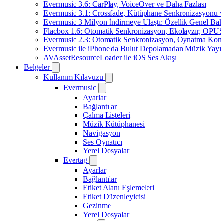
Evermusic 3.6: CarPlay, VoiceOver ve Daha Fazlası
Evermusic 3.1: Crossfade, Kütüphane Senkronizasyonu
Evermusic 3 Milyon İndirmeye Ulaştı: Özellik Genel Bak
Flacbox 1.6: Otomatik Senkronizasyon, Ekolayzır, OPU
Evermusic 2.3: Otomatik Senkronizasyon, Oynatma Kon
Evermusic ile iPhone'da Bulut Depolamadan Müzik Yayı
AVAssetResourceLoader ile iOS Ses Akışı
Belgeler
Kullanım Kılavuzu
Evermusic
Ayarlar
Bağlantılar
Çalma Listeleri
Müzik Kütüphanesi
Navigasyon
Ses Oynatıcı
Yerel Dosyalar
Evertag
Ayarlar
Bağlantılar
Etiket Alanı Eşlemeleri
Etiket Düzenleyicisi
Gezinme
Yerel Dosyalar