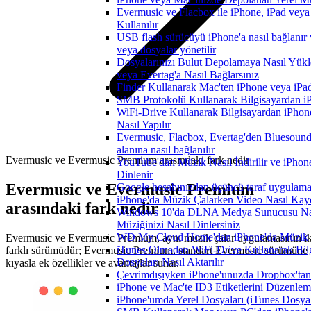
Evermusic ve Flacbox ile iPhone, iPad veya
Kullanılır
USB flash sürücüyü iPhone'a nasıl bağlanır 
veya dosyalar yönetilir
Dosyalarınızı Bulut Depolamaya Nasıl Yükl
veya Evertag'a Nasıl Bağlarsınız
Finder Kullanarak Mac'ten iPhone veya iPa
SMB Protokolü Kullanarak Bilgisayardan i
WiFi-Drive Kullanarak Bilgisayardan iPhon
Nasıl Yapılır
Evermusic, Flacbox, Evertag'den Bluesoun
alanına nasıl bağlanılır
Evermusic ve Evermusic Premium arasındaki fark nedir
YouTube'dan Müzik Nasıl İndirilir ve iPhon
Dinlenir
Evermusic ve Evermusic Premium
Google hesabınızdan üçüncü taraf uygulamanı
iPhone'da Müzik Çalarken Video Nasıl Kayd
arasındaki fark nedir
Windows 10'da DLNA Medya Sunucusu Nasıl 
Müziğinizi Nasıl Dinlersiniz
WD My Cloud Home'dan iPhone'da Müzik N
Evermusic ve Evermusic Premium, aynı müzik çalar uygulamasının ik
iTunes Olmadan WiFi-Drive Kullanarak Bil
farklı sürümüdür; Evermusic Premium, standart Evermusic sürümüne
Dosyaları Nasıl Aktarılır
kıyasla ek özellikler ve avantajlar sunar.
Çevrimdışıyken iPhone'unuzda Dropbox'tan
iPhone ve Mac'te ID3 Etiketlerini Düzenle
iPhone'umda Yerel Dosyaları (iTunes Dosyal