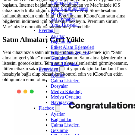
Çalma Listeleri
başlatın. İnternet bağlantınızın olduğundan ve Mac’inizde iOS
Müzik Kütüphanesi
cihazınızda kullandığınız aynı iCloud ve App Store hesabını
Navigasyon
kullandığınızdan emin olun. Uygulamanın iCloud’dan satın alma
Ses Oynatıcı
bilgilerini indirmesi için bir dakika bekleyin. Premium sürüm
Yerel Dosyalar
Mac’inizde otomatik olarak etkinleştirilmelidir.
Evertag
Ayarlar
Satın Almaları Geri Yükle
Bağlantılar
Etiket Alanı Eşlemeleri
Yeni cihazınızda satın alma işleminizi geri yüklemek için “Satın
Etiket Düzenleyicisi
almaları geri yükle” menüsünü kullanın. Satın alma işlemlerinizin
Gezinme
listesini göreceksiniz. Tüm satın alma işlemlerinizi görmüyorsanız,
Yerel Dosyalar
lütfen cihazın satın alma işlemlerini yapmak için kullanılan iTunes
Evervideo
hesabıyla bağlı olup olmadığını kontrol edin ve iCloud’un etkin
Ayarlar
olduğundan emin olun.
Çalma Listeleri
Dosyalar
Medya Kitaplığı
Medya Oynatıcı
Navigasyon
Flacbox
Ayarlar
Bağlantılar
Çalma Listeleri
Gezinme