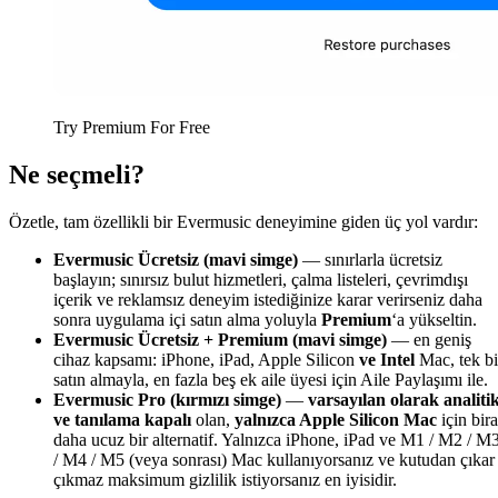
Try Premium For Free
Ne seçmeli?
Özetle, tam özellikli bir Evermusic deneyimine giden üç yol vardır:
Evermusic Ücretsiz (mavi simge)
— sınırlarla ücretsiz
başlayın; sınırsız bulut hizmetleri, çalma listeleri, çevrimdışı
içerik ve reklamsız deneyim istediğinize karar verirseniz daha
sonra uygulama içi satın alma yoluyla
Premium
‘a yükseltin.
Evermusic Ücretsiz + Premium (mavi simge)
— en geniş
cihaz kapsamı: iPhone, iPad, Apple Silicon
ve Intel
Mac, tek bi
satın almayla, en fazla beş ek aile üyesi için Aile Paylaşımı ile.
Evermusic Pro (kırmızı simge)
—
varsayılan olarak analiti
ve tanılama kapalı
olan,
yalnızca Apple Silicon Mac
için bir
daha ucuz bir alternatif. Yalnızca iPhone, iPad ve M1 / M2 / M
/ M4 / M5 (veya sonrası) Mac kullanıyorsanız ve kutudan çıkar
çıkmaz maksimum gizlilik istiyorsanız en iyisidir.