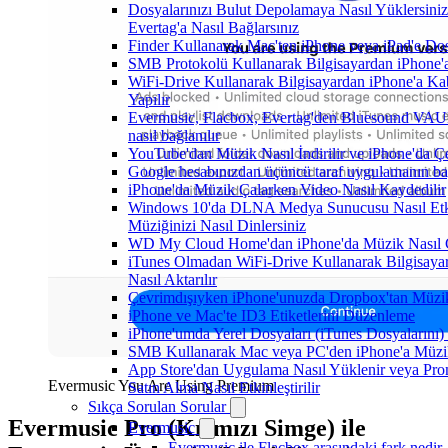
Dosyalarınızı Bulut Depolamaya Nasıl Yüklersini
Evertag'a Nasıl Bağlarsınız
Finder Kullanarak Mac'ten iPhone veya iPad'e D
SMB Protokolü Kullanarak Bilgisayardan iPhone
WiFi-Drive Kullanarak Bilgisayardan iPhone'a Ka
Yapılır
Evermusic, Flacbox, Evertag'den Bluesound VAUL
nasıl bağlanılır
YouTube'dan Müzik Nasıl İndirilir ve iPhone'da Ç
Google hesabınızdan üçüncü taraf uygulamanın bağl
iPhone'da Müzik Çalarken Video Nasıl Kaydedilir
Windows 10'da DLNA Medya Sunucusu Nasıl Etkinl
Müziğinizi Nasıl Dinlersiniz
WD My Cloud Home'dan iPhone'da Müzik Nasıl Ç
iTunes Olmadan WiFi-Drive Kullanarak Bilgisaya
Nasıl Aktarılır
Çevrimdışıyken iPhone'unuzda Dropbox'tan Müzi
iPhone ve Mac'te ID3 Etiketlerini Düzenleme
iPhone'umda Yerel Dosyaları (iTunes Dosyalarını)
SMB Kullanarak Mac veya PC'den iPhone'a Müzi
App Store'dan Uygulama Nasıl Yüklenir veya Pr
Evermusic You Are Using Premium
Satın Alma Nasıl Etkinleştirilir
Sıkça Sorulan Sorular
Evermusic Pro (Kırmızı Simge) ile
Evermusic
Evermusic ile Flacbox arasındaki fark nedir