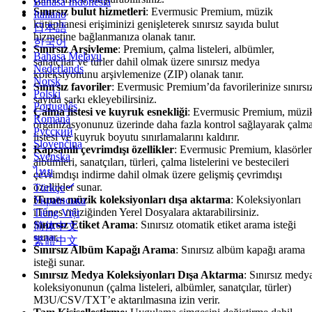
Bahasa Indonesia
Sınırsız bulut hizmetleri
: Evermusic Premium, müzik
Italiano
kütüphanesi erişiminizi genişleterek sınırsız sayıda bulut
日本語
hizmetine bağlanmanıza olanak tanır.
한국어
Sınırsız Arşivleme
: Premium, çalma listeleri, albümler,
Bahasa Melayu
sanatçılar ve türler dahil olmak üzere sınırsız medya
Nederlands
koleksiyonunu arşivlemenize (ZIP) olanak tanır.
Norsk
Sınırsız favoriler
: Evermusic Premium’da favorilerinize sınırsı
Polski
sayıda şarkı ekleyebilirsiniz.
Português
Çalma listesi ve kuyruk esnekliği
: Evermusic Premium, müzi
Română
organizasyonunuz üzerinde daha fazla kontrol sağlayarak çalm
Русский
listesi ve kuyruk boyutu sınırlamalarını kaldırır.
Slovenčina
Kapsamlı çevrimdışı özellikler
: Evermusic Premium, klasörler
Svenska
albümleri, sanatçıları, türleri, çalma listelerini ve bestecileri
ไทย
çevrimdışı indirme dahil olmak üzere gelişmiş çevrimdışı
özellikler sunar.
Türkçe
iTunes müzik koleksiyonları dışa aktarma
: Koleksiyonları
Українська
iTunes müziğinden Yerel Dosyalara aktarabilirsiniz.
Tiếng Việt
Sınırsız Etiket Arama
: Sınırsız otomatik etiket arama isteği
简体中文
sunar.
繁體中文
Sınırsız Albüm Kapağı Arama
: Sınırsız albüm kapağı arama
isteği sunar.
Sınırsız Medya Koleksiyonları Dışa Aktarma
: Sınırsız medy
koleksiyonunun (çalma listeleri, albümler, sanatçılar, türler)
M3U/CSV/TXT’e aktarılmasına izin verir.