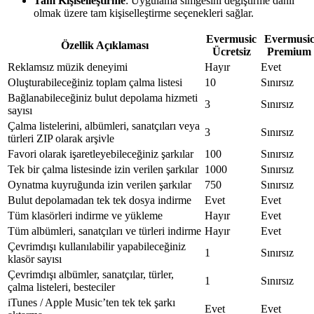
Tam Kişiselleştirme
: Uygulama simgesini değiştirme dahil
olmak üzere tam kişiselleştirme seçenekleri sağlar.
Evermusic
Evermusi
Özellik Açıklaması
Ücretsiz
Premium
Reklamsız müzik deneyimi
Hayır
Evet
Oluşturabileceğiniz toplam çalma listesi
10
Sınırsız
Bağlanabileceğiniz bulut depolama hizmeti
3
Sınırsız
sayısı
Çalma listelerini, albümleri, sanatçıları veya
3
Sınırsız
türleri ZIP olarak arşivle
Favori olarak işaretleyebileceğiniz şarkılar
100
Sınırsız
Tek bir çalma listesinde izin verilen şarkılar
1000
Sınırsız
Oynatma kuyruğunda izin verilen şarkılar
750
Sınırsız
Bulut depolamadan tek tek dosya indirme
Evet
Evet
Tüm klasörleri indirme ve yükleme
Hayır
Evet
Tüm albümleri, sanatçıları ve türleri indirme
Hayır
Evet
Çevrimdışı kullanılabilir yapabileceğiniz
1
Sınırsız
klasör sayısı
Çevrimdışı albümler, sanatçılar, türler,
1
Sınırsız
çalma listeleri, besteciler
iTunes / Apple Music’ten tek tek şarkı
Evet
Evet