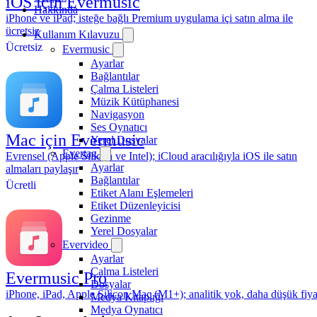
iOS için Evermusic
Hakkında
iPhone ve iPad; isteğe bağlı Premium uygulama içi satın alma ile
ücretsiz
Kullanım Kılavuzu
Ücretsiz
Evermusic
Ayarlar
Bağlantılar
Çalma Listeleri
Müzik Kütüphanesi
Navigasyon
Ses Oynatıcı
Mac için Evermusic
Yerel Dosyalar
Evertag
Evrensel (Apple Silicon ve Intel); iCloud aracılığıyla iOS ile satın
Ayarlar
almaları paylaşır
Bağlantılar
Ücretli
Etiket Alanı Eşlemeleri
Etiket Düzenleyicisi
Gezinme
Yerel Dosyalar
Evervideo
Ayarlar
Çalma Listeleri
Evermusic Pro
Dosyalar
iPhone, iPad, Apple Silicon Mac (M1+); analitik yok, daha düşük fiya
Medya Kitaplığı
Medya Oynatıcı