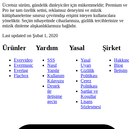
Ücretsiz sürüm, gündelik dinleyiciler için mükemmeldir; Premium ve
Pro ise tam özellik setini, reklamsız deneyimi ve müzik
kütüphanelerine sınırsız çevrimdışı erişimi isteyen kullanıcılara
yöneliktir. Seçim nihayetinde cihazlarınıza, gizlilik tercihlerinize ve
müzik dinleme alışkanlıklarınıza bağlıdır.
Last updated on
Şubat 1, 2020
Ürünler
Yardım
Yasal
Şirket
Evervideo
SSS
Yasal
Hakkın
Evermusic
Nasıl
Uyarı
Blog
Evertag
Yapılır
Gizlilik
İletişim
Flacbox
Kullanım
Politikası
Kılavuzu
Çerez
Destek
Politikası
ile
Şartlar ve
iletişime
Koşullar
geçin
Lisans
Sözleşmesi