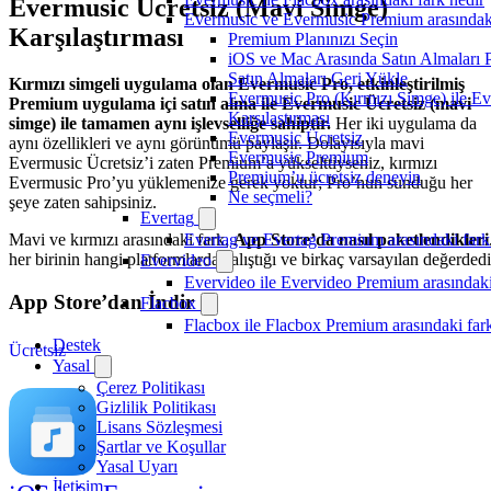
Evermusic Ücretsiz (Mavi Simge)
Evermusic ve Evermusic Premium arasındaki
Karşılaştırması
Premium Planınızı Seçin
iOS ve Mac Arasında Satın Almaları 
Satın Almaları Geri Yükle
Kırmızı simgeli uygulama olan Evermusic Pro, etkinleştirilmiş
Evermusic Pro (Kırmızı Simge) ile E
Premium uygulama içi satın alma ile Evermusic Ücretsiz (mavi
Karşılaştırması
simge) ile tamamen aynı işlevselliğe sahiptir.
Her iki uygulama da
Evermusic Ücretsiz
aynı özellikleri ve aynı görünümü paylaşır. Dolayısıyla mavi
Evermusic Premium
Evermusic Ücretsiz’i zaten Premium’a yükselttiyseniz, kırmızı
Premium’u ücretsiz deneyin
Evermusic Pro’yu yüklemenize gerek yoktur; Pro’nun sunduğu her
Ne seçmeli?
şeye zaten sahipsiniz.
Evertag
Evertag ve Evertag Premium arasındaki fark
Mavi ve kırmızı arasındaki fark,
App Store’da nasıl paketlendikleri
her birinin hangi platformlarda çalıştığı ve birkaç varsayılan değerdedi
Evervideo
Evervideo ile Evervideo Premium arasındaki
App Store’dan İndir
Flacbox
Flacbox ile Flacbox Premium arasındaki far
Destek
Ücretsiz
Yasal
Çerez Politikası
Gizlilik Politikası
Lisans Sözleşmesi
Şartlar ve Koşullar
Yasal Uyarı
İletişim