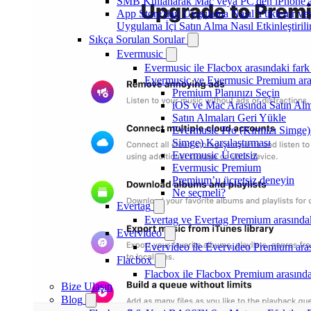
SMB Kullanarak Mac veya PC'den iPhone'a
App Store'dan Uygulama Nasıl Yüklenir v
Uygulama İçi Satın Alma Nasıl Etkinleştirili
Sıkça Sorulan Sorular
Evermusic
Evermusic ile Flacbox arasındaki fark
Evermusic ve Evermusic Premium aras
Premium Planınızı Seçin
iOS ve Mac Arasında Satın Alm
Satın Almaları Geri Yükle
Evermusic Pro (Kırmızı Simge)
Simge) Karşılaştırması
Evermusic Ücretsiz
Evermusic Premium
Premium’u ücretsiz deneyin
Ne seçmeli?
Evertag
Evertag ve Evertag Premium arasındak
Evervideo
Evervideo ile Evervideo Premium aras
Flacbox
Flacbox ile Flacbox Premium arasında
Bize Ulaşın
Blog