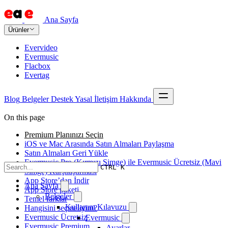
Ana Sayfa
Ürünler
Evervideo
Evermusic
Flacbox
Evertag
Blog
Belgeler
Destek
Yasal
İletişim
Hakkında
On this page
Premium Planınızı Seçin
iOS ve Mac Arasında Satın Almaları Paylaşma
Satın Almaları Geri Yükle
Evermusic Pro (Kırmızı Simge) ile Evermusic Ücretsiz (Mavi
CTRL K
Simge) Karşılaştırması
App Store’dan İndir
Ana Sayfa
App Store paketi
Belgeler
Temel farklar
Kullanım Kılavuzu
Hangisini seçmeliyim?
Evermusic Ücretsiz
Evermusic
Evermusic Premium
Ayarlar