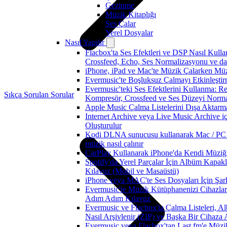
Gezinme
Müzik Kitaplığı
Ses Çalar
Yerel Dosyalar
Nasıl Yapılır
Flacbox'ta Ses Efektleri ve DSP Nasıl Kulla
Crossfeed, Echo, Ses Normalizasyonu ve dah
iPhone, iPad ve Mac'te Müzik Çalarken Müzik
Evermusic'te Boşluksuz Çalmayı Etkinleşti
Evermusic'teki Ses Efektlerini Kullanma: Re
Sıkça Sorulan Sorular
Kompresör, Crossfeed ve Ses Düzeyi Norm
Apple Music Çalma Listelerini Dışa Aktarm
Internet Archive veya Live Music Archive i
Oluşturulur
Kodi DLNA sunucusu kullanarak Mac / PC /
müzik nasıl çalınır
CarPlay Kullanarak iPhone'da Kendi Müziğin
Spotify'da Yerel Parçalar İçin Albüm Kapak
Kılavuz (Mobil ve Masaüstü)
iPhone veya MAC'te Ses Dosyaları İçin Şark
Evermusic'te Müzik Kütüphanenizi Cihazlar 
Adım Adım Kılavuz
Evermusic ve Flacbox'ta Çalma Listeleri, Alb
Nasıl Arşivlenir (ZIP) ve Başka Bir Cihaza A
Evermusic veya Flacbox'tan Last.fm'e Müzi