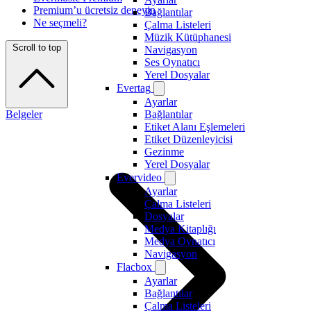
Premium’u ücretsiz deneyin
Bağlantılar
Ne seçmeli?
Çalma Listeleri
Müzik Kütüphanesi
Scroll to top
Navigasyon
Ses Oynatıcı
Yerel Dosyalar
Evertag
Ayarlar
Belgeler
Bağlantılar
Etiket Alanı Eşlemeleri
Etiket Düzenleyicisi
Gezinme
Yerel Dosyalar
Evervideo
Ayarlar
Çalma Listeleri
Dosyalar
Medya Kitaplığı
Medya Oynatıcı
Navigasyon
Flacbox
Ayarlar
Bağlantılar
Çalma Listeleri