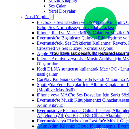
Müzik Kitaplığı
Ses Çalar
Yerel Dosyalar
Nasıl Yapılır
Flacbox'ta Ses Efektleri ve DSP Nasıl Kullanılır: 
Echo, Ses Normalizasyonu ve daha fazlası
iPhone, iPad ve Mac'te Müzik Çalarken Müzik Görsel
Evermusic'te Boşluksuz Çalmayı Etkinleştirme ve
Evermusic'teki Ses Efektlerini Kullanma: Reverb, 
Crossfeed ve Ses Düzeyi Normalizasyonu
Apple Music Çalma Listelerini Dışa Aktarma ve M
Internet Archive veya Live Music Archive için M3
Oluşturulur
Kodi DLNA sunucusu kullanarak Mac / PC / Linu
nasıl çalınır
CarPlay Kullanarak iPhone'da Kendi Müziğinizi Na
Spotify'da Yerel Parçalar İçin Albüm Kapaklarını
(Mobil ve Masaüstü)
iPhone veya MAC'te Ses Dosyaları İçin Şarkı Sözl
Evermusic'te Müzik Kütüphanenizi Cihazlar Arasın
Adım Kılavuz
Evermusic ve Flacbox'ta Çalma Listeleri, Albümler,
Arşivlenir (ZIP) ve Başka Bir Cihaza Aktarılır
Evermusic veya Flacbox'tan Last.fm'e Müzik Geçmi
Adım Adım Kılavuz: iCloud Kütüphanenizi Everm