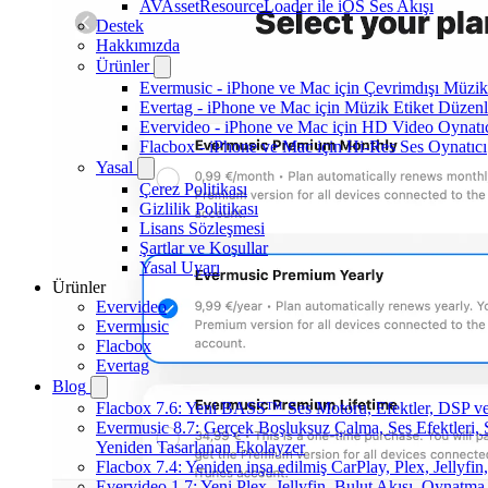
AVAssetResourceLoader ile iOS Ses Akışı
Destek
Hakkımızda
Ürünler
Evermusic - iPhone ve Mac için Çevrimdışı Müzik
Evertag - iPhone ve Mac için Müzik Etiket Düzenl
Evervideo - iPhone ve Mac için HD Video Oynatı
Flacbox - iPhone ve Mac için Hi-Res Ses Oynatıcı
Yasal
Çerez Politikası
Gizlilik Politikası
Lisans Sözleşmesi
Şartlar ve Koşullar
Yasal Uyarı
Ürünler
Evervideo
Evermusic
Flacbox
Evertag
Blog
Flacbox 7.6: Yeni BASS™ Ses Motoru, Efektler, DSP ve 
Evermusic 8.7: Gerçek Boşluksuz Çalma, Ses Efektleri,
Yeniden Tasarlanan Ekolayzer
Flacbox 7.4: Yeniden inşa edilmiş CarPlay, Plex, Jellyfi
Evervideo 1.7: Yeni Plex, Jellyfin, Bulut Akışı, Oynatma