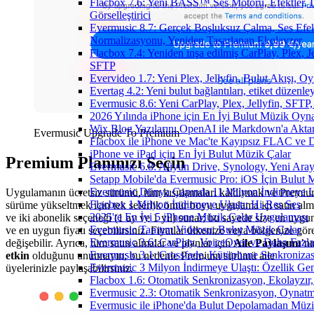
Flacbox 7.6: Yeni BASS™ Ses Motoru, Efektler, 
Görselleştirici
Evermusic 8.7: Gerçek Boşluksuz Çalma, Ses Efek
Normalizasyonu, Yeniden Tasarlanan Ekolayzer
Flacbox 7.4: Yeniden inşa edilmiş CarPlay, Plex, J
SFTP
Evervideo 1.7: Yeni Plex, Jellyfin, Bulut Akışı, O
Evertag 4.2: Yeni bulut bağlantıları, etiket düzenley
Evermusic 8.6: Yeni CarPlay, Plex, Jellyfin, SFTP, 
2026 Yılında iPhone için En İyi Bulut Müzik Oynat
Wix Blog Yazılarını OpenAI ile Markdown'a Akt
Evermusic Upgrade To Premium
Flacbox ile iPhone ve Mac'te Kayıpsız FLAC ve
iPhone ve iPad için En İyi Bulut Müzik Çalar
Premium Planınızı Seçin
Evermusic 6.8: Aliyun Drive, Synology, Yeni Arayü
Setapp Mobile'da Evermusic Pro: iOS İçin Bulut 
Evermusic Dünya Çapında 11 Milyon İndirmeye U
Uygulamanın ücretsiz sürümü, tüm kısıtlamaları kaldırmak ve Premi
Flacbox 1 Milyon İndirmeye Ulaştı: Hi-Res Ses
sürüme yükseltmek için tek seferlik ömür boyu uygulama içi satın al
2025'te En İyi 5 iPhone Müzik Çalar Uygulaması
ve iki abonelik seçeneği (1 ay ve 1 yıl) sunar; bu sayede size en uygu
Evermusic Tanıtım Videosu: Bulut Müzik Çalar
ve en uygun fiyatı seçebilirsiniz. Fiyatlar ülkenize veya bölgenize gör
Evermusic 3.6: CarPlay, VoiceOver ve Daha Fazla
değişebilir. Ayrıca, tüm satın almalar ve planlar için
Aile Paylaşımı
’nı
Evermusic 3.1: Crossfade, Kütüphane Senkroniza
etkin
olduğunu unutmayın; bu nedenle Premium sürümü aile
Evermusic 3 Milyon İndirmeye Ulaştı: Özellik Gen
üyelerinizle paylaşabilirsiniz.
Flacbox 1.6: Otomatik Senkronizasyon, Ekolayzı
Evermusic 2.3: Otomatik Senkronizasyon, Oynatm
Evermusic ile iPhone'da Bulut Depolamadan Müzi