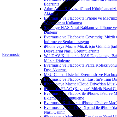
Edersiniz
Adım Adım Kılavuz: iCloud Kütüphanenizi 
Aktarma
Evermusic ve Flacbox'ta iPhone ve Mac'in
Widget'larını Kullanma
Synology NAS Nasıl Bağlanır ve iPhone ve
Dinlenir
Evermusic ve Flacbox'ta Çevrimdışı Müzik 
İndirme ve Senkronizasyon
iPhone veya Mac'te Müzik için Gömülü Şark
Dosyalarını Nasıl Görüntülersiniz
Evermusic
WebDAV Kullanarak NAS Depolamayı Bağl
Müzik Dinleme
Evermusic ve Flacbox'ta Parça Koleksiy
Dışa Aktarma
M3U Çalma Listesini Evermusic ve Flacbox'a
Evermusic ve Flacbox'tan Last.fm'e Tam Di
iPhone veya Mac'te iCloud Drive'dan Müzik
iPhone'da FLAC (Kayıpsız) Müzik Nasıl Çal
Evermusic ve Flacbox ile iPhone, iPad ve M
Ekleme ve Görüntüleme
Evermusic Kullanarak iPhone, iPad ve Mac'
Evermusic ve SanDisk iXpand ile iPhone'
Nasıl Çalınır
iPhone veya Mac'inizde Depolanan Yerel Mu