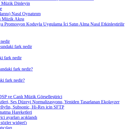
 Müzik Dinleyin
me
arını) Nasıl Oynatırım
 Müzik Akışı
a Promosyon Koduyla Uygulama İçi Satın Alma Nasıl Etkinleştirilir
 nedir
ındaki fark nedir
i fark nedir
ındaki fark nedir?
ki fark nedir?
SP ve Canlı Müzik Görselleştirici
tleri, Ses Düzeyi Normalizasyonu, Yeniden Tasarlanan Ekolayzer
ellyfin, Subsonic, Hi-Res için SFTP
ynatma Hareketleri
ici ayarları açıklandı
sözler widget'ı
ıcıları