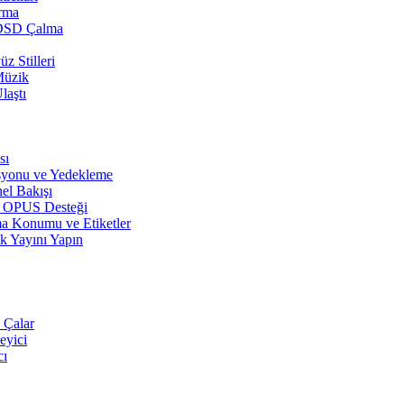
arma
 DSD Çalma
z Stilleri
Müzik
laştı
sı
syonu ve Yedekleme
el Bakışı
r, OPUS Desteği
a Konumu ve Etiketler
k Yayını Yapın
 Çalar
eyici
cı