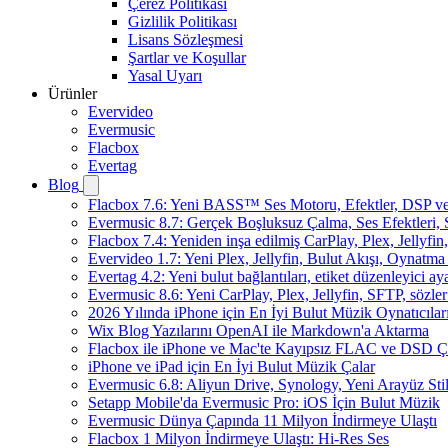
Çerez Politikası
Gizlilik Politikası
Lisans Sözleşmesi
Şartlar ve Koşullar
Yasal Uyarı
Ürünler
Evervideo
Evermusic
Flacbox
Evertag
Blog
Flacbox 7.6: Yeni BASS™ Ses Motoru, Efektler, DSP ve 
Evermusic 8.7: Gerçek Boşluksuz Çalma, Ses Efektleri,
Flacbox 7.4: Yeniden inşa edilmiş CarPlay, Plex, Jellyfi
Evervideo 1.7: Yeni Plex, Jellyfin, Bulut Akışı, Oynatma
Evertag 4.2: Yeni bulut bağlantıları, etiket düzenleyici aya
Evermusic 8.6: Yeni CarPlay, Plex, Jellyfin, SFTP, sözler
2026 Yılında iPhone için En İyi Bulut Müzik Oynatıcılar
Wix Blog Yazılarını OpenAI ile Markdown'a Aktarma
Flacbox ile iPhone ve Mac'te Kayıpsız FLAC ve DSD 
iPhone ve iPad için En İyi Bulut Müzik Çalar
Evermusic 6.8: Aliyun Drive, Synology, Yeni Arayüz Stil
Setapp Mobile'da Evermusic Pro: iOS İçin Bulut Müzik
Evermusic Dünya Çapında 11 Milyon İndirmeye Ulaştı
Flacbox 1 Milyon İndirmeye Ulaştı: Hi-Res Ses