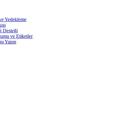
 ve Yedekleme
ışı
S Desteği
umu ve Etiketler
nı Yapın