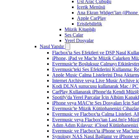
Üst Araç Çubuğu
İçerik Menüsü
Ana Ekran Widget’ları (iPhone 
Apple CarPlay
Erişilebilirlik
Müzik Kitaplığı
Ses Çalar
Yerel Dosyalar
Nasıl Yapılır
Flacbox'ta Ses Efektleri ve DSP Nasıl Kulla
iPhone, iPad ve Mac'te Müzik Çalarken Müzik
Evermusic'te Boşluksuz Çalmayı Etkinleşti
Evermusic'teki Ses Efektlerini Kullanma: R
Apple Music Çalma Listelerini Dışa Aktarm
Internet Archive veya Live Music Archive i
Kodi DLNA sunucusu kullanarak Mac / PC / 
CarPlay Kullanarak iPhone'da Kendi Müziğin
Spotify'da Yerel Parçalar İçin Albüm Kapak
iPhone veya MAC'te Ses Dosyaları İçin Şark
Evermusic'te Müzik Kütüphanenizi Cihazlar
Evermusic ve Flacbox'ta Çalma Listeleri, Alb
Evermusic veya Flacbox'tan Last.fm'e Müzik
Adım Adım Kılavuz: iCloud Kütüphanenizi 
Evermusic ve Flacbox'ta iPhone ve Mac'ini
Synology NAS Nasıl Bağlanır ve iPhone vey