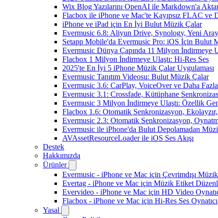
Wix Blog Yazılarını OpenAI ile Markdown'a Akt
Flacbox ile iPhone ve Mac'te Kayıpsız FLAC ve
iPhone ve iPad için En İyi Bulut Müzik Çalar
Evermusic 6.8: Aliyun Drive, Synology, Yeni Arayü
Setapp Mobile'da Evermusic Pro: iOS İçin Bulut 
Evermusic Dünya Çapında 11 Milyon İndirmeye U
Flacbox 1 Milyon İndirmeye Ulaştı: Hi-Res Ses
2025'te En İyi 5 iPhone Müzik Çalar Uygulaması
Evermusic Tanıtım Videosu: Bulut Müzik Çalar
Evermusic 3.6: CarPlay, VoiceOver ve Daha Fazla
Evermusic 3.1: Crossfade, Kütüphane Senkroniza
Evermusic 3 Milyon İndirmeye Ulaştı: Özellik Gen
Flacbox 1.6: Otomatik Senkronizasyon, Ekolayzı
Evermusic 2.3: Otomatik Senkronizasyon, Oynatm
Evermusic ile iPhone'da Bulut Depolamadan Müzi
AVAssetResourceLoader ile iOS Ses Akışı
Destek
Hakkımızda
Ürünler
Evermusic - iPhone ve Mac için Çevrimdışı Müzik
Evertag - iPhone ve Mac için Müzik Etiket Düzenl
Evervideo - iPhone ve Mac için HD Video Oynatı
Flacbox - iPhone ve Mac için Hi-Res Ses Oynatıcı
Yasal