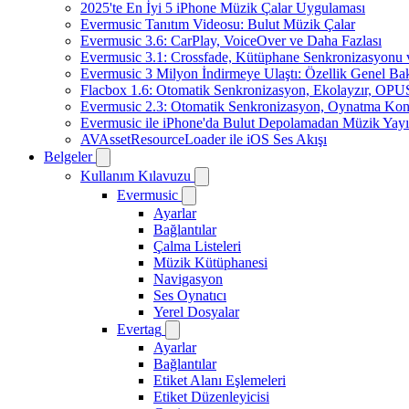
2025'te En İyi 5 iPhone Müzik Çalar Uygulaması
Evermusic Tanıtım Videosu: Bulut Müzik Çalar
Evermusic 3.6: CarPlay, VoiceOver ve Daha Fazlası
Evermusic 3.1: Crossfade, Kütüphane Senkronizasyonu
Evermusic 3 Milyon İndirmeye Ulaştı: Özellik Genel Bak
Flacbox 1.6: Otomatik Senkronizasyon, Ekolayzır, OPU
Evermusic 2.3: Otomatik Senkronizasyon, Oynatma Kon
Evermusic ile iPhone'da Bulut Depolamadan Müzik Yayı
AVAssetResourceLoader ile iOS Ses Akışı
Belgeler
Kullanım Kılavuzu
Evermusic
Ayarlar
Bağlantılar
Çalma Listeleri
Müzik Kütüphanesi
Navigasyon
Ses Oynatıcı
Yerel Dosyalar
Evertag
Ayarlar
Bağlantılar
Etiket Alanı Eşlemeleri
Etiket Düzenleyicisi