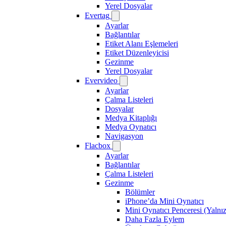
Yerel Dosyalar
Evertag
Ayarlar
Bağlantılar
Etiket Alanı Eşlemeleri
Etiket Düzenleyicisi
Gezinme
Yerel Dosyalar
Evervideo
Ayarlar
Çalma Listeleri
Dosyalar
Medya Kitaplığı
Medya Oynatıcı
Navigasyon
Flacbox
Ayarlar
Bağlantılar
Çalma Listeleri
Gezinme
Bölümler
iPhone’da Mini Oynatıcı
Mini Oynatıcı Penceresi (Yalnı
Daha Fazla Eylem