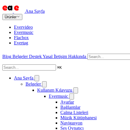
Ana Sayfa
Ürünler
Evervideo
Evermusic
Flacbox
Evertag
Blog
Belgeler
Destek
Yasal
İletişim
Hakkında
⌘
K
Ana Sayfa
Belgeler
Kullanım Kılavuzu
Evermusic
Ayarlar
Bağlantılar
Çalma Listeleri
Müzik Kütüphanesi
Navigasyon
Ses Oynatıcı