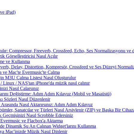
ve iPad)
nılır: Compressor, Freeverb, Crossfeed, Echo, Ses Normalizasyonu ve d
 Görselleştiricisi Nasıl Açılır
rme ve Kullanma
everb, Delay, Distortion, Kompresör, Crossfeed ve Ses Düzeyi Normal
a ve Mac'te Evermusic'te Çalma
çin M3U Çalma Listesi Nasıl Oluşturulur
Linux / NAS'tan iPhone'da müzik nasıl çalınır
izi Nasıl Çalarsınız
larını Değiştirme: Adım Adım Kılavuz (Mobil ve Masaüstü)
ı Sözleri Nasıl Düzenlenir
 Arasında Nasıl Aktarırsınız: Adım Adım Kılavuz
ümler, Sanatçılar ve Türleri Nasıl Arşivlenir (ZIP) ve Başka Bir Cihaza
 Geçmişinizi Nasıl Scrobble Edersiniz
Evermusic ve Flacbox'a Aktarma
zde Dinamik Şu An Çalınan Widget'larını Kullanma
a Mac'inizde Müzik Nasıl Dinlenir