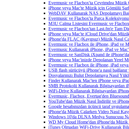
Evermusic ve Flacbox'ta Çevrimdışı Müzik 
iPhone veya Mac'te Müzik için Gömülü Şarkı
WebDAV Kullanarak NAS Depolamayı Bağl
Evermusic ve Flacbox'ta Parça Koleksiyo
M3U Çalma Listesini Evermusic ve Flacbox'a
Evermusic ve Flacbox'tan Last.fm'e Tam Di
iPhone veya Mac'te iCloud Drive'dan Müzik
iPhone'da FLAC (Kayıpsız) Müzik Nasıl Çal
Evermusic ve Flacbox ile iPhone, iPad ve 
Evermusic Kullanarak iPhone, iPad ve Mac'
Evermusic ve SanDisk iXpand ile iPhone'd
iPhone veya Mac'inizde Depolanan Yerel Mu
Evermusic ve Flacbox ile iPhone, iPad veya 
USB flash sürücüyü iPhone'a nasıl bağlanır v
Dosyalarınızı Bulut Depolamaya Nasıl Yükle
Finder Kullanarak Mac'ten iPhone veya iPa
SMB Protokolü Kullanarak Bilgisayardan i
WiFi-Drive Kullanarak Bilgisayardan iPhone
Evermusic, Flacbox, Evertag'den Bluesound 
YouTube'dan Müzik Nasıl İndirilir ve iPhon
Google hesabınızdan üçüncü taraf uygulamanı
iPhone'da Müzik Çalarken Video Nasıl Kayd
Windows 10'da DLNA Medya Sunucusu Nasıl E
WD My Cloud Home'dan iPhone'da Müzik N
iTunes Olmadan WiFi-Drive Kullanarak Bilgi