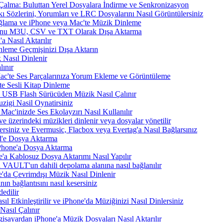
Çalma: Buluttan Yerel Dosyalara İndirme ve Senkronizasyon
 Sözlerini, Yorumları ve LRC Dosyalarını Nasıl Görüntülersiniz
ama ve iPhone veya Mac'te Müzik Dinleme
nunu M3U, CSV ve TXT Olarak Dışa Aktarma
 Nasıl Aktarılır
nleme Geçmişinizi Dışa Aktarın
 Nasıl Dinlenir
ınır
Mac'te Ses Parçalarınıza Yorum Ekleme ve Görüntüleme
te Sesli Kitap Dinleme
a USB Flash Sürücüden Müzik Nasıl Çalınır
zigi Nasil Oynatirsiniz
Mac'inizde Ses Ekolayzırı Nasıl Kullanılır
e üzerindeki müzikleri dinlenir veya dosyalar yönetilir
rsiniz ve Evermusic, Flacbox veya Evertag'a Nasıl Bağlarsınız
d'e Dosya Aktarma
Phone'a Dosya Aktarma
'a Kablosuz Dosya Aktarımı Nasıl Yapılır
VAULT'un dahili depolama alanına nasıl bağlanılır
e'da Çevrimdışı Müzik Nasıl Dinlenir
n bağlantısını nasıl kesersiniz
edilir
tkinleştirilir ve iPhone'da Müziğinizi Nasıl Dinlersiniz
asıl Çalınır
sayardan iPhone'a Müzik Dosyaları Nasıl Aktarılır