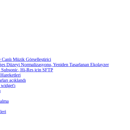
Canlı Müzik Görselleştirici
 Ses Düzeyi Normalizasyonu, Yeniden Tasarlanan Ekolayzer
n, Subsonic, Hi-Res için SFTP
 Hareketleri
rları açıklandı
 widget'ı
ı
Çalma
leri