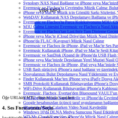
Synology NAS Nasıl Bağlanır ve iPhone veya Mac'inizd
Evermusic ve Flacbox'ta Çevrimdışı Müzik Çalma: Bulut
iPhone veya Mac'te Müzik için Gömülü Şarkı Sözlerini, 
WebDAV Kullanarak NAS Depolamayı Bağlama ve iPho
Evermusic ve Flacbox'ta Parça Koleksiyonunu M3U, C
M3U Çalma Listesini Evermusic ve Flacbox'a Nasıl Aktar
Evermusic ve Flacbox'tan Last.fm'e Tam Dinleme Geçmiş
iPhone veya Mac'te iCloud Drive'dan Müzik Nasıl Dinle
iPhone'da FLAC (Kayıpsız) Müzik Nasıl Çalınır
Evermusic ve Flacbox ile iPhone, iPad ve Mac'te Ses P
Evermusic Kullanarak iPhone, iPad ve Mac'te Sesli Kit
Evermusic ve SanDisk iXpand ile iPhone'da USB Flash 
iPhone veya Mac'inizde Depolanan Yerel Muzigi Nasil O
Evermusic ve Flacbox ile iPhone, iPad veya Mac'inizde S
USB flash sürücüyü iPhone'a nasıl bağlanır ve üzerindeki 
Dosyalarınızı Bulut Depolamaya Nasıl Yüklersiniz ve Ev
Finder Kullanarak Mac'ten iPhone veya iPad'e Dosya A
SMB Protokolü Kullanarak Bilgisayardan iPhone'a Dos
WiFi-Drive Kullanarak Bilgisayardan iPhone'a Kablosuz 
Evermusic, Flacbox, Evertag'den Bluesound VAULT'un dah
Öğe URL’sini M3U oluşturucuya yapıştırın
YouTube'dan Müzik Nasıl İndirilir ve iPhone'da Çevrimd
Google hesabınızdan üçüncü taraf uygulamanın bağlantısı
iPhone'da Müzik Çalarken Video Nasıl Kaydedilir
4. Ses Formatınızı Seçin
Windows 10'da DLNA Medya Sunucusu Nasıl Etkinleştiril
WD My Cloud Home'dan iPhone'da Müzik Nasıl Çalınır