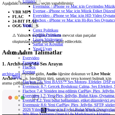
Ürünler
Aşağıdaki formatlardan seçim yapabilirsiniz:
Evermusic - iPhone ve Mac için Çevrimdışı Müzik
Evertag - iPhone ve Mac için Müzik Etiket Düzenl
VBR MP3
Evervideo - iPhone ve Mac için HD Video Oynatı
FLAC
Flacbox - iPhone ve Mac için Hi-Res Ses Oynatıcı
24-BIT FLAC
Yasal
OGG VORBIS
Çerez Politikası
Gizlilik Politikası
⚠️ Yalnızca seçtiğiniz formatta mevcut olan parçalar
Lisans Sözleşmesi
oluşturulan çalma listesine dahil edilecektir.
Şartlar ve Koşullar
Yasal Uyarı
Adım Adım Talimatlar
Ürünler
Evervideo
Evermusic
1. Archive.org’da Ses Arayın
Flacbox
Evertag
archive.org
adresine gidin,
Audio
öğesine dokunun ve
Live Music
Blog
Archive
‘ı seçin. İstediğiniz türü, sanatçıyı veya konseri bulmak için
Flacbox 7.6: Yeni BASS™ Ses Motoru, Efektler, DSP ve 
arama çubuğunu kullanın.
Evermusic 8.7: Gerçek Boşluksuz Çalma, Ses Efektleri,
Flacbox 7.4: Yeniden inşa edilmiş CarPlay, Plex, Jellyfi
Evervideo 1.7: Yeni Plex, Jellyfin, Bulut Akışı, Oynatma
Evertag 4.2: Yeni bulut bağlantıları, etiket düzenleyici aya
Evermusic 8.6: Yeni CarPlay, Plex, Jellyfin, SFTP, sözler
2026 Yılında iPhone için En İyi Bulut Müzik Oynatıcılar
Wix Blog Yazılarını OpenAI ile Markdown'a Aktarma