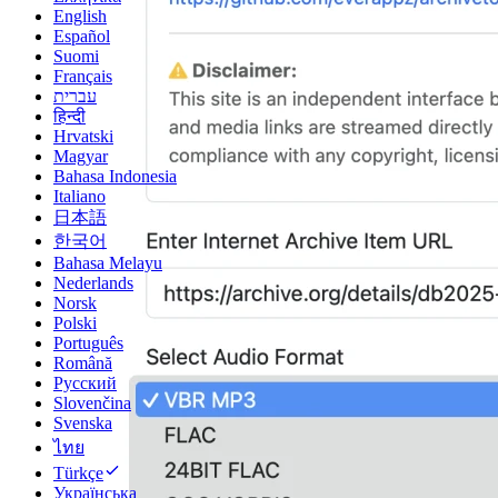
English
Español
Suomi
Français
עברית
हिन्दी
Hrvatski
Magyar
Bahasa Indonesia
Italiano
日本語
한국어
Bahasa Melayu
Nederlands
Norsk
Polski
Português
Română
Русский
Slovenčina
Svenska
ไทย
Türkçe
Українська