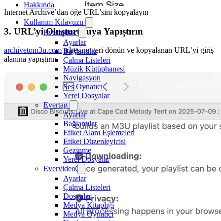
Hakkında
Internet Archive’dan öğe URL’sini kopyalayın
Kullanım Kılavuzu
3. URL’yi Oluşturucuya Yapıştırın
Evermusic
Ayarlar
archivetom3u.com
adresine geri dönün ve kopyalanan URL’yi giriş
Bağlantılar
alanına yapıştırın.
Çalma Listeleri
Müzik Kütüphanesi
Navigasyon
Ses Oynatıcı
Yerel Dosyalar
Evertag
Ayarlar
Bağlantılar
Etiket Alanı Eşlemeleri
Etiket Düzenleyicisi
Gezinme
Yerel Dosyalar
Evervideo
Ayarlar
Çalma Listeleri
Dosyalar
Medya Kitaplığı
Medya Oynatıcı