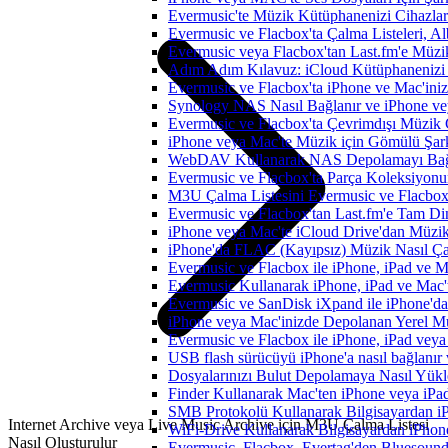
Evermusic'te Müzik Kütüphanenizi Cihazlar
Evermusic ve Flacbox'ta Çalma Listeleri, Alb
Evermusic veya Flacbox'tan Last.fm'e Müzik
Adım Adım Kılavuz: iCloud Kütüphanenizi 
Evermusic ve Flacbox'ta iPhone ve Mac'ini
Synology NAS Nasıl Bağlanır ve iPhone vey
Evermusic ve Flacbox'ta Çevrimdışı Müzik 
iPhone veya Mac'te Müzik için Gömülü Şarkı
WebDAV Kullanarak NAS Depolamayı Bağl
Evermusic ve Flacbox'ta Parça Koleksiyo
M3U Çalma Listesini Evermusic ve Flacbox'a
Evermusic ve Flacbox'tan Last.fm'e Tam Di
iPhone veya Mac'te iCloud Drive'dan Müzik
iPhone'da FLAC (Kayıpsız) Müzik Nasıl Çal
Evermusic ve Flacbox ile iPhone, iPad ve 
Evermusic Kullanarak iPhone, iPad ve Mac'
Evermusic ve SanDisk iXpand ile iPhone'd
iPhone veya Mac'inizde Depolanan Yerel Mu
Evermusic ve Flacbox ile iPhone, iPad veya 
USB flash sürücüyü iPhone'a nasıl bağlanır v
Dosyalarınızı Bulut Depolamaya Nasıl Yükle
Finder Kullanarak Mac'ten iPhone veya iPa
SMB Protokolü Kullanarak Bilgisayardan i
Internet Archive veya Live Music Archive için M3U Çalma Listesi
WiFi-Drive Kullanarak Bilgisayardan iPhone
Nasıl Oluşturulur
Evermusic, Flacbox, Evertag'den Bluesound 