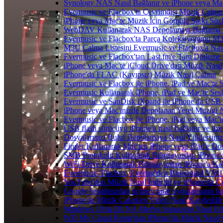
Synology NAS Nasıl Bağlanır ve iPhone veya Mac
Evermusic ve Flacbox'ta Çevrimdışı Müzik Çalma:
iPhone veya Mac'te Müzik için Gömülü Şarkı Sözle
WebDAV Kullanarak NAS Depolamayı Bağlama ve
Evermusic ve Flacbox'ta Parça Koleksiyonunu 
M3U Çalma Listesini Evermusic ve Flacbox'a Nasıl
Evermusic ve Flacbox'tan Last.fm'e Tam Dinleme 
iPhone veya Mac'te iCloud Drive'dan Müzik Nasıl
iPhone'da FLAC (Kayıpsız) Müzik Nasıl Çalınır
Evermusic ve Flacbox ile iPhone, iPad ve Mac'te
Evermusic Kullanarak iPhone, iPad ve Mac'te Ses
Evermusic ve SanDisk iXpand ile iPhone'da USB 
iPhone veya Mac'inizde Depolanan Yerel Muzigi N
Evermusic ve Flacbox ile iPhone, iPad veya Mac'in
USB flash sürücüyü iPhone'a nasıl bağlanır ve üzer
Dosyalarınızı Bulut Depolamaya Nasıl Yüklersiniz
Finder Kullanarak Mac'ten iPhone veya iPad'e D
SMB Protokolü Kullanarak Bilgisayardan iPhone
WiFi-Drive Kullanarak Bilgisayardan iPhone'a Kab
Evermusic, Flacbox, Evertag'den Bluesound VAULT'
YouTube'dan Müzik Nasıl İndirilir ve iPhone'da Ç
Google hesabınızdan üçüncü taraf uygulamanın bağl
iPhone'da Müzik Çalarken Video Nasıl Kaydedilir
Windows 10'da DLNA Medya Sunucusu Nasıl Etkinle
WD My Cloud Home'dan iPhone'da Müzik Nasıl Ç