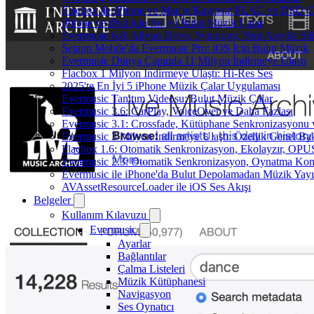
Flacbox ile iPhone ve Mac'te Kayıpsız FLAC ve DSD 
iPhone ve iPad için En İyi Bulut Müzik Çalar
Evermusic 6.8: Aliyun Drive, Synology, Yeni Arayüz Stil
Setapp Mobile'da Evermusic Pro: iOS İçin Bulut Müzik
Evermusic Dünya Çapında 11 Milyon İndirmeye Ulaştı
Flacbox 1 Milyon İndirmeye Ulaştı: Hi-Res Ses
2025'te En İyi 5 iPhone Müzik Çalar Uygulaması
Evermusic Tanıtım Videosu: Bulut Müzik Çalar
Evermusic 3.6: CarPlay, VoiceOver ve Daha Fazlası
Evermusic 3.1: Crossfade, Kütüphane Senkronizasyonu
Evermusic 3 Milyon İndirmeye Ulaştı: Özellik Genel Bak
Flacbox 1.6: Otomatik Senkronizasyon, Ekolayzır, OPU
Evermusic 2.3: Otomatik Senkronizasyon, Oynatma Kon
Evermusic ile iPhone'da Bulut Depolamadan Müzik Yayı
AVAssetResourceLoader ile iOS Ses Akışı
Belgeler
Kullanım Kılavuzu
Evermusic
Ayarlar
Bağlantılar
Çalma Listeleri
Müzik Kütüphanesi
Navigasyon
Ses Oynatıcı