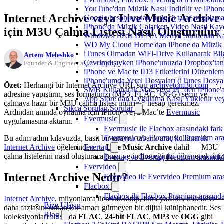
YouTube'dan Müzik Nasıl İndirilir ve iPhon
Internet Archive veya Live Music Archive
Google hesabınızdan üçüncü taraf uygulamanı
iPhone'da Müzik Çalarken Video Nasıl Kayd
için M3U Çalma Listesi Nasıl Oluşturulur
Windows 10'da DLNA Medya Sunucusu Nasıl E
WD My Cloud Home'dan iPhone'da Müzik N
iTunes Olmadan WiFi-Drive Kullanarak Bilgi
Artem Meleshko
Çevrimdışıyken iPhone'unuzda Dropbox'tan
Founder & Engineer at Everappz
iPhone ve Mac'te ID3 Etiketlerini Düzenle
iPhone'umda Yerel Dosyaları (iTunes Dosyal
Özet:
Herhangi bir Internet Archive URL’sini
archivetom3u.com
SMB Kullanarak Mac veya PC'den iPhone'a
adresine yapıştırın, ses formatınızı (MP3, FLAC, OGG) seçin ve
App Store'dan Uygulama Nasıl Yüklenir vey
çalmaya hazır bir M3U çalma listesi indirin – hesap gerekmez.
Sıkça Sorulan Sorular
Ardından anında oynatma için iPhone veya Mac’te
Evermusic
Evermusic
uygulamasına aktarın.
Evermusic ile Flacbox arasındaki fark
Evermusic ve Evermusic Premium aras
Bu adım adım kılavuzda, basit bir tarayıcı tabanlı araç kullanarak
Internet Archive
öğelerinden —
Live Music Archive
dahil — M3U
Evertag
çalma listelerini nasıl oluşturacağınızı ve indireceğinizi öğreneceksiniz
Evertag ve Evertag Premium arasındak
Evervideo
Internet Archive Nedir?
Evervideo ile Evervideo Premium aras
Flacbox
Flacbox ile Flacbox Premium arasında
Internet Archive
, milyonlarca ücretsiz kitap, film, yazılım, müzik ve
Bize Ulaşın
daha fazlasını sunan kar amacı gütmeyen bir dijital kütüphanedir. Ses
Blog
koleksiyonları arasında
FLAC
,
24-bit FLAC
,
MP3
ve
OGG
gibi