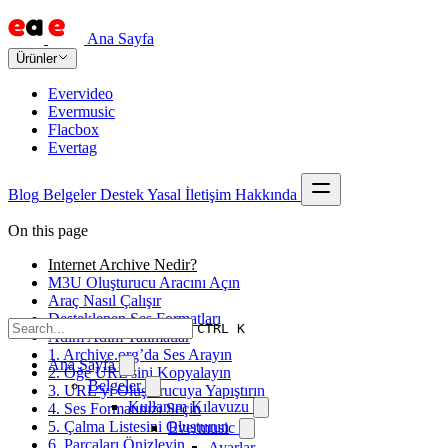
Ana Sayfa
Ürünler
Evervideo
Evermusic
Flacbox
Evertag
Blog
Belgeler
Destek
Yasal
İletişim
Hakkında
On this page
Internet Archive Nedir?
M3U Oluşturucu Aracını Açın
Araç Nasıl Çalışır
Desteklenen Ses Formatları
CTRL K
Adım Adım Talimatlar
1. Archive.org’da Ses Arayın
Ana Sayfa
2. Öğe URL’sini Kopyalayın
Belgeler
3. URL’yi Oluşturucuya Yapıştırın
Kullanım Kılavuzu
4. Ses Formatınızı Seçin
5. Çalma Listesini Oluşturun
Evermusic
6. Parçaları Önizleyin
Ayarlar