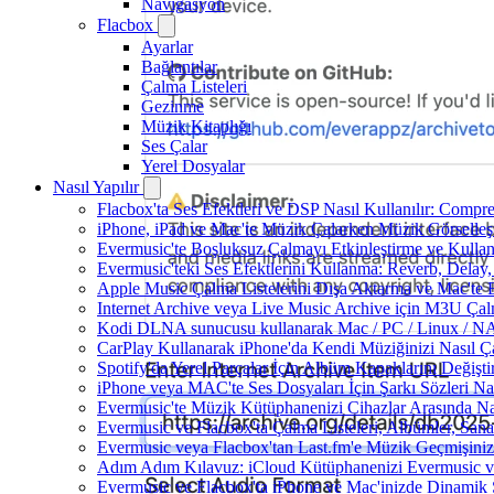
Navigasyon
Flacbox
Ayarlar
Bağlantılar
Çalma Listeleri
Gezinme
Müzik Kitaplığı
Ses Çalar
Yerel Dosyalar
Nasıl Yapılır
Flacbox'ta Ses Efektleri ve DSP Nasıl Kullanılır: Compr
iPhone, iPad ve Mac'te Müzik Çalarken Müzik Görselleştir
Evermusic'te Boşluksuz Çalmayı Etkinleştirme ve Kulla
Evermusic'teki Ses Efektlerini Kullanma: Reverb, Delay
Apple Music Çalma Listelerini Dışa Aktarma ve Mac'te 
Internet Archive veya Live Music Archive için M3U Çalm
Kodi DLNA sunucusu kullanarak Mac / PC / Linux / NAS'
CarPlay Kullanarak iPhone'da Kendi Müziğinizi Nasıl Ça
Spotify'da Yerel Parçalar İçin Albüm Kapaklarını Değiş
iPhone veya MAC'te Ses Dosyaları İçin Şarkı Sözleri Na
Evermusic'te Müzik Kütüphanenizi Cihazlar Arasında Na
Evermusic ve Flacbox'ta Çalma Listeleri, Albümler, Sanatç
Evermusic veya Flacbox'tan Last.fm'e Müzik Geçmişinizi
Adım Adım Kılavuz: iCloud Kütüphanenizi Evermusic v
Evermusic ve Flacbox'ta iPhone ve Mac'inizde Dinamik 