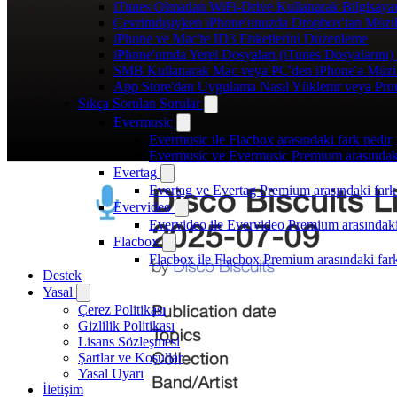
iTunes Olmadan WiFi-Drive Kullanarak Bilgisayard
Çevrimdışıyken iPhone'unuzda Dropbox'tan Müzi
iPhone ve Mac'te ID3 Etiketlerini Düzenleme
iPhone'umda Yerel Dosyaları (iTunes Dosyalarını)
SMB Kullanarak Mac veya PC'den iPhone'a Müzi
App Store'dan Uygulama Nasıl Yüklenir veya Prom
Sıkça Sorulan Sorular
Evermusic
Evermusic ile Flacbox arasındaki fark nedir
Evermusic ve Evermusic Premium arasındaki
Evertag
Evertag ve Evertag Premium arasındaki fark
Evervideo
Evervideo ile Evervideo Premium arasındaki
Flacbox
Flacbox ile Flacbox Premium arasındaki far
Destek
Yasal
Çerez Politikası
Gizlilik Politikası
Lisans Sözleşmesi
Şartlar ve Koşullar
Yasal Uyarı
İletişim