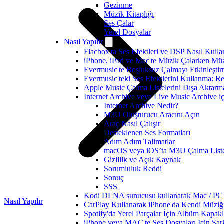
Gezinme
Müzik Kitaplığı
Ses Çalar
Yerel Dosyalar
Nasıl Yapılır
Flacbox'ta Ses Efektleri ve DSP Nasıl Kulla
iPhone, iPad ve Mac'te Müzik Çalarken Müzik
Evermusic'te Boşluksuz Çalmayı Etkinleşti
Evermusic'teki Ses Efektlerini Kullanma: R
Apple Music Çalma Listelerini Dışa Aktarm
Internet Archive veya Live Music Archive i
Internet Archive Nedir?
M3U Oluşturucu Aracını Açın
Araç Nasıl Çalışır
Desteklenen Ses Formatları
Adım Adım Talimatlar
macOS veya iOS’ta M3U Çalma Listes
Gizlilik ve Açık Kaynak
Sorumluluk Reddi
Sonuç
SSS
Kodi DLNA sunucusu kullanarak Mac / PC / 
Nasıl Yapılır
CarPlay Kullanarak iPhone'da Kendi Müziğin
Spotify'da Yerel Parçalar İçin Albüm Kapak
iPhone veya MAC'te Ses Dosyaları İçin Şark