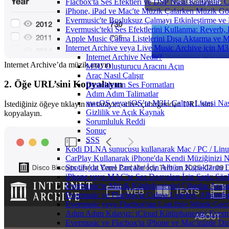
Flacbox'ta Ses Efektleri ve DSP Nasıl Kullanılır:
iPhone, iPad ve Mac'te Müzik Çalarken Müzik Görsel
Evermusic'te Boşluksuz Çalmayı Etkinleştirme ve
Evermusic'teki Ses Efektlerini Kullanma: Reverb,
Apple Music Çalma Listelerini Dışa Aktarma ve M
Internet Archive veya Live Music Archive için M3
Internet Archive Nedir?
Internet Archive’da müzik arayın
M3U Oluşturucu Aracını Açın
Araç Nasıl Çalışır
2. Öğe URL’sini Kopyalayın
Desteklenen Ses Formatları
Adım Adım Talimatlar
macOS veya iOS’ta M3U Çalma Listesi Nası
İstediğiniz öğeye tıklayın ve tarayıcı adres çubuğundan URL’sini
Gizlilik ve Açık Kaynak
kopyalayın.
Sorumluluk Reddi
Sonuç
SSS
Kodi DLNA sunucusu kullanarak Mac / PC / Linux 
CarPlay Kullanarak iPhone'da Kendi Müziğinizi Na
Spotify'da Yerel Parçalar İçin Albüm Kapaklarını
iPhone veya MAC'te Ses Dosyaları İçin Şarkı Sözl
Evermusic'te Müzik Kütüphanenizi Cihazlar Arası
Evermusic ve Flacbox'ta Çalma Listeleri, Albümler,
Evermusic veya Flacbox'tan Last.fm'e Müzik Geçmi
Adım Adım Kılavuz: iCloud Kütüphanenizi Everm
Evermusic ve Flacbox'ta iPhone ve Mac'inizde Di