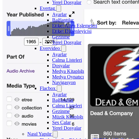
Yerel Dosyalar
Evertag
Ayarlar
Bağlantılar
Etiket Alanı Eşlemeleri
Etiket Düzenleyicisi
Gezinme
Yerel Dosyalar
Evervideo
Ayarlar
Çalma Listeleri
Dosyalar
Medya Kitaplığı
Medya Oynatıcı
Navigasyon
Flacbox
Ayarlar
Bağlantılar
Çalma Listeleri
Gezinme
Müzik Kitaplığı
Ses Çalar
Yerel Dosyalar
Nasıl Yapılır