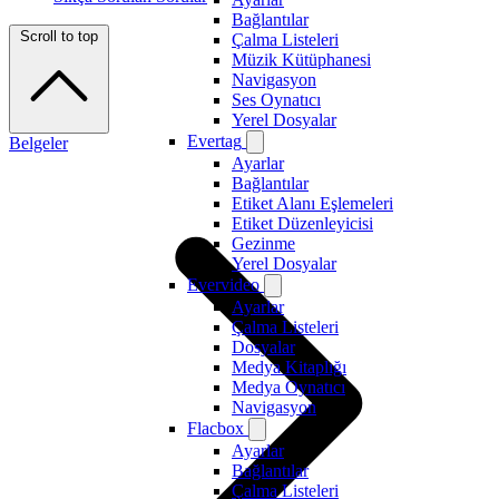
Bağlantılar
Scroll to top
Çalma Listeleri
Müzik Kütüphanesi
Navigasyon
Ses Oynatıcı
Yerel Dosyalar
Evertag
Belgeler
Ayarlar
Bağlantılar
Etiket Alanı Eşlemeleri
Etiket Düzenleyicisi
Gezinme
Yerel Dosyalar
Evervideo
Ayarlar
Çalma Listeleri
Dosyalar
Medya Kitaplığı
Medya Oynatıcı
Navigasyon
Flacbox
Ayarlar
Bağlantılar
Çalma Listeleri