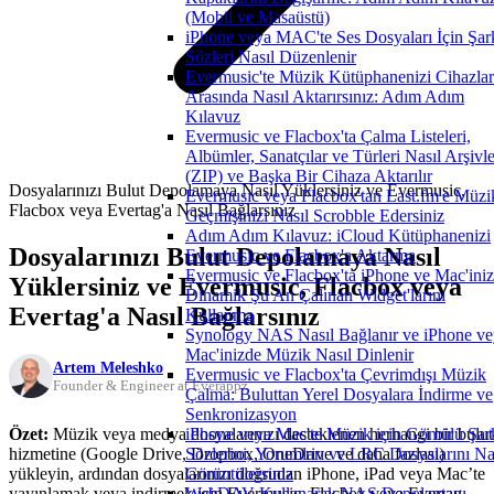
(Mobil ve Masaüstü)
iPhone veya MAC'te Ses Dosyaları İçin Şar
Sözleri Nasıl Düzenlenir
Evermusic'te Müzik Kütüphanenizi Cihazlar
Arasında Nasıl Aktarırsınız: Adım Adım
Kılavuz
Evermusic ve Flacbox'ta Çalma Listeleri,
Albümler, Sanatçılar ve Türleri Nasıl Arşivle
(ZIP) ve Başka Bir Cihaza Aktarılır
Dosyalarınızı Bulut Depolamaya Nasıl Yüklersiniz ve Evermusic,
Evermusic veya Flacbox'tan Last.fm'e Müzi
Flacbox veya Evertag'a Nasıl Bağlarsınız
Geçmişinizi Nasıl Scrobble Edersiniz
Adım Adım Kılavuz: iCloud Kütüphanenizi
Dosyalarınızı Bulut Depolamaya Nasıl
Evermusic ve Flacbox'a Aktarma
Evermusic ve Flacbox'ta iPhone ve Mac'ini
Yüklersiniz ve Evermusic, Flacbox veya
Dinamik Şu An Çalınan Widget'larını
Evertag'a Nasıl Bağlarsınız
Kullanma
Synology NAS Nasıl Bağlanır ve iPhone ve
Mac'inizde Müzik Nasıl Dinlenir
Artem Meleshko
Evermusic ve Flacbox'ta Çevrimdışı Müzik
Founder & Engineer at Everappz
Çalma: Buluttan Yerel Dosyalara İndirme ve
Senkronizasyon
Özet:
Müzik veya medya dosyalarınızı desteklenen herhangi bir bulut
iPhone veya Mac'te Müzik için Gömülü Şar
hizmetine (Google Drive, Dropbox, OneDrive ve daha fazlası)
Sözlerini, Yorumları ve LRC Dosyalarını Na
yükleyin, ardından dosyalarınızı doğrudan iPhone, iPad veya Mac’te
Görüntülersiniz
yayınlamak veya indirmek için Evermusic, Flacbox veya Evertag
WebDAV Kullanarak NAS Depolamayı