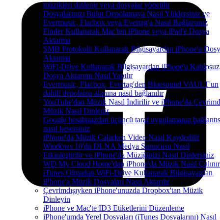
müzikleri dinlenir veya dosyalar yönetilir
Dosyalarınızı Bulut Depolamaya Nasıl Yüklersiniz ve
Evermusic, Flacbox veya Evertag'a Nasıl Bağlarsınız
Finder Kullanarak Mac'ten iPhone veya iPad'e Dosya
Aktarma
SMB Protokolü Kullanarak Bilgisayardan iPhone'a Dos
Aktarma
WiFi-Drive Kullanarak Bilgisayardan iPhone'a Kablosuz
Dosya Aktarımı Nasıl Yapılır
Evermusic, Flacbox, Evertag'den Bluesound VAULT'un
dahili depolama alanına nasıl bağlanılır
YouTube'dan Müzik Nasıl İndirilir ve iPhone'da Çevrimd
Müzik Nasıl Dinlenir
Google hesabınızdan üçüncü taraf uygulamanın bağlantıs
nasıl kesersiniz
iPhone'da Müzik Çalarken Video Nasıl Kaydedilir
Windows 10'da DLNA Medya Sunucusu Nasıl
Etkinleştirilir ve iPhone'da Müziğinizi Nasıl Dinlersiniz
WD My Cloud Home'dan iPhone'da Müzik Nasıl Çalınır
iTunes Olmadan WiFi-Drive Kullanarak Bilgisayardan
iPhone'a Müzik Dosyaları Nasıl Aktarılır
Çevrimdışıyken iPhone'unuzda Dropbox'tan Müzik
Dinleyin
iPhone ve Mac'te ID3 Etiketlerini Düzenleme
iPhone'umda Yerel Dosyaları (iTunes Dosyalarını) Nasıl