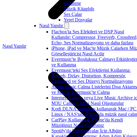
Gezinme
Müzik Kitaplığı
Ses Çalar
Yerel Dosyalar
Nasıl Yapılır
Flacbox'ta Ses Efektleri ve DSP Nasıl
Kullanılır: Compressor, Freeverb, Crossfeed
Echo, Ses Normalizasyonu ve daha fazlası
Nasıl Yapılır
iPhone, iPad ve Mac'te Müzik Çalarken Mü
Görselleştiricisi Nasıl Açılır
Evermusic'te Boşluksuz Çalmayı Etkinleşti
ve Kullanma
Evermusic'teki Ses Efektlerini Kullanma:
Reverb, Delay, Distortion, Kompresör,
Crossfeed ve Ses Düzeyi Normalizasyonu
Apple Music Çalma Listelerini Dışa Aktarm
ve Mac'te Evermusic'te Çalma
Internet Archive veya Live Music Archive iç
M3U Çalma Listesi Nasıl Oluşturulur
Kodi DLNA sunucusu kullanarak Mac / PC 
Linux / NAS'tan iPhone'da müzik nasıl çalın
CarPlay Kullanarak iPhone'da Kendi
Müziğinizi Nasıl Çalarsınız
Spotify'da Yerel Parçalar İçin Albüm
Kapaklarını Değiştirme: Adım Adım Kılavu