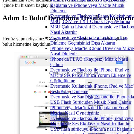
içinde bu hizmeti bağlayın.
Bağlama ve iPhone veya Mac'te Müzik
Dinleme
Evermusic ve Flacbox'ta Parça Koleksiyon
Adım 1: Bulut Depolama Hesabı Oluşturu
M3U, CSV ve TXT Olarak Dışa Aktarma
M3U Çalma Listesini Evermusic ve Flacbox
Nasıl Aktarılır
Evermusic ve Flacbox'tan Last.fm'e Tam
Henüz yapmadıysanız, Google Drive, Dropbox, OneDrive gibi bir
Dinleme Geçmişinizi Dışa Aktarın
bulut hizmetine kaydolun.
iPhone veya Mac'te iCloud Drive'dan Müzi
Nasıl Dinlenir
iPhone'da FLAC (Kayıpsız) Müzik Nasıl
Çalınır
Evermusic ve Flacbox ile iPhone, iPad ve
Mac'te Ses Parçalarınıza Yorum Ekleme ve
Görüntüleme
Evermusic Kullanarak iPhone, iPad ve Mac'
Sesli Kitap Dinleme
Evermusic ve SanDisk iXpand ile iPhone'da
USB Flash Sürücüden Müzik Nasıl Çalınır
iPhone veya Mac'inizde Depolanan Yerel
Muzigi Nasil Oynatirsiniz
Evermusic ve Flacbox ile iPhone, iPad veya
Mac'inizde Ses Ekolayzırı Nasıl Kullanılır
USB flash sürücüyü iPhone'a nasıl bağlanır 