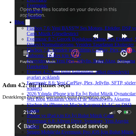
Evermusic
Flacbox
Evertag
Blog
Flacbox 7.6: Yeni BASS™ Ses Motoru, Efektler, DSP v
Canlı Müzik Görselleştirici
Evermusic 8.7: Gerçek Boşluksuz Çalma, Ses Efektleri, 
Düzeyi Normalizasyonu, Yeniden Tasarlanan Ekolayzer
Flacbox 7.4: Yeniden inşa edilmiş CarPlay, Plex, Jellyfin,
Subsonic, Hi-Res için SFTP
Evervideo 1.7: Yeni Plex, Jellyfin, Bulut Akışı, Oynatma
Hareketleri
Evertag 4.2: Yeni bulut bağlantıları, etiket düzenleyici
ayarları açıklandı
Evermusic 8.6: Yeni CarPlay, Plex, Jellyfin, SFTP, sözler
Adım 4.2: Bir Hizmet Seçin
widget'ı
2026 Yılında iPhone için En İyi Bulut Müzik Oynatıcılar
Desteklenen hizmetler listesinden bulut hizmetinizi seçin.
Wix Blog Yazılarını OpenAI ile Markdown'a Aktarma
Flacbox ile iPhone ve Mac'te Kayıpsız FLAC ve DSD
Çalma
iPhone ve iPad için En İyi Bulut Müzik Çalar
Evermusic 6.8: Aliyun Drive, Synology, Yeni Arayüz
Stilleri
Setapp Mobile'da Evermusic Pro: iOS İçin Bulut Müzik