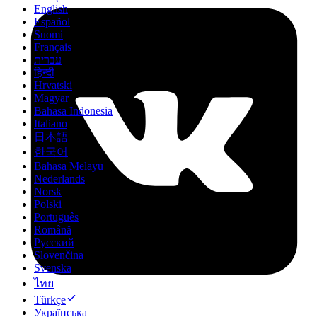
English
Español
Suomi
Français
עברית
हिन्दी
Hrvatski
Magyar
Bahasa Indonesia
Italiano
日本語
한국어
Bahasa Melayu
Nederlands
Norsk
Polski
Português
Română
Русский
Slovenčina
Svenska
ไทย
Türkçe
Українська