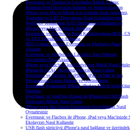
Evermusic ve Flacbox'ta Çevrimdışı Müzik Çalma:
Buluttan Yerel Dosyalara İndirme ve Senkronizasyon
iPhone veya Mac'te Müzik için Gömülü Şarkı Sözlerini,
Yorumları ve LRC Dosyalarını Nasıl Görüntülersiniz
WebDAV Kullanarak NAS Depolamayı Bağlama ve
iPhone veya Mac'te Müzik Dinleme
Evermusic ve Flacbox'ta Parça Koleksiyonunu M3U, C
ve TXT Olarak Dışa Aktarma
M3U Çalma Listesini Evermusic ve Flacbox'a Nasıl
Aktarılır
Evermusic ve Flacbox'tan Last.fm'e Tam Dinleme
Geçmişinizi Dışa Aktarın
iPhone veya Mac'te iCloud Drive'dan Müzik Nasıl Dinle
iPhone'da FLAC (Kayıpsız) Müzik Nasıl Çalınır
Evermusic ve Flacbox ile iPhone, iPad ve Mac'te Ses
Parçalarınıza Yorum Ekleme ve Görüntüleme
Evermusic Kullanarak iPhone, iPad ve Mac'te Sesli Kita
Dinleme
Evermusic ve SanDisk iXpand ile iPhone'da USB Flash
Sürücüden Müzik Nasıl Çalınır
iPhone veya Mac'inizde Depolanan Yerel Muzigi Nasil
Oynatirsiniz
Evermusic ve Flacbox ile iPhone, iPad veya Mac'inizde 
Ekolayzırı Nasıl Kullanılır
USB flash sürücüyü iPhone'a nasıl bağlanır ve üzerindek