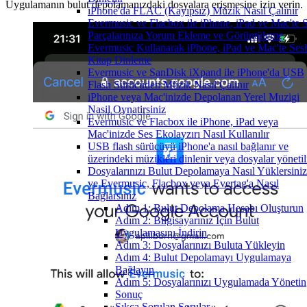
Uygulamanın bulut depolamanızdaki dosyalara erişmesine izin verin.
iPhone'da FLAC (Kayıpsız) Müzik Nasıl Çalınır
Evermusic ve Flacbox ile iPhone, iPad ve Mac'te 
Parçalarınıza Yorum Ekleme ve Görüntüleme
Evermusic Kullanarak iPhone, iPad ve Mac'te Sesl
Kitap Dinleme
Evermusic ve SanDisk iXpand ile iPhone'da USB
Flash Sürücüden Müzik Nasıl Çalınır
iPhone veya Mac'inizde Depolanan Yerel Muzigi
Nasil Oynatirsiniz
Evermusic ve Flacbox ile iPhone, iPad veya
Mac'inizde Ses Ekolayzırı Nasıl Kullanılır
USB flash sürücüyü iPhone'a nasıl bağlanır ve
üzerindeki müzikleri dinlenir veya dosyalar yönetil
Dosyalarınızı Bulut Depolamaya Nasıl Yüklersiniz
ve Evermusic, Flacbox veya Evertag'a Nasıl
Bağlarsınız
Adım 1: Bulut Depolama Hesabı Oluşturun
Adım 2: Bilgisayarınız İçin Bulut
Uygulamasını İndirin
Adım 3: Dosyalarınızı Buluta Yükleyin
Adım 4: Bulut Depolamayı Uygulamaya
Bağlayın
Adım 5: Dosyalarınızı Uygulamada Yönetin
Sonuç
Sıkça Sorulan Sorular