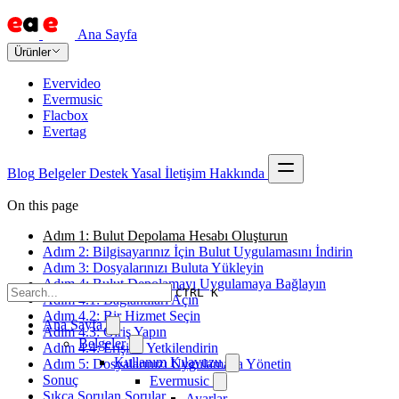
Ana Sayfa
Ürünler
Evervideo
Evermusic
Flacbox
Evertag
Blog
Belgeler
Destek
Yasal
İletişim
Hakkında
On this page
Adım 1: Bulut Depolama Hesabı Oluşturun
Adım 2: Bilgisayarınız İçin Bulut Uygulamasını İndirin
Adım 3: Dosyalarınızı Buluta Yükleyin
Adım 4: Bulut Depolamayı Uygulamaya Bağlayın
CTRL K
Adım 4.1: Bağlantıları Açın
Adım 4.2: Bir Hizmet Seçin
Ana Sayfa
Adım 4.3: Giriş Yapın
Belgeler
Adım 4.4: Erişimi Yetkilendirin
Kullanım Kılavuzu
Adım 5: Dosyalarınızı Uygulamada Yönetin
Sonuç
Evermusic
Sıkça Sorulan Sorular
Ayarlar