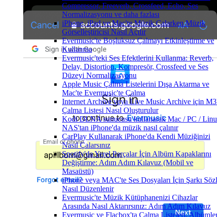
Compressor, Freeverb, Crossfeed, Echo, Ses
Normalizasyonu ve daha fazlası
iPhone, iPad ve Mac'te Müzik Çalarken Müzik
Görselleştiricisi Nasıl Açılır
Evermusic'te Boşluksuz Çalmayı Etkinleştirme ve
Kullanma
Evermusic'teki Ses Efektlerini Kullanma: Reverb,
Delay, Distortion, Kompresör, Crossfeed ve Ses
Düzeyi Normalizasyonu
Apple Music Çalma Listelerini Dışa Aktarma ve
Mac'te Evermusic'te Çalma
Internet Archive veya Live Music Archive için M
Çalma Listesi Nasıl Oluşturulur
Kodi DLNA sunucusu kullanarak Mac / PC / Linu
NAS'tan iPhone'da müzik nasıl çalınır
CarPlay Kullanarak iPhone'da Kendi Müziğinizi
Nasıl Çalarsınız
Spotify'da Yerel Parçalar İçin Albüm Kapaklarını
Değiştirme: Adım Adım Kılavuz (Mobil ve
Masaüstü)
iPhone veya MAC'te Ses Dosyaları İçin Şarkı Sözl
Nasıl Düzenlenir
Evermusic'te Müzik Kütüphanenizi Cihazlar
Arasında Nasıl Aktarırsınız: Adım Adım Kılavuz
Evermusic ve Flacbox'ta Çalma Listeleri, Albümler