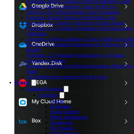
Evermusic Dünya Çapında 11 Milyon İndirmeye Ulaştı
Flacbox 1 Milyon İndirmeye Ulaştı: Hi-Res Ses
2025'te En İyi 5 iPhone Müzik Çalar Uygulaması
Evermusic Tanıtım Videosu: Bulut Müzik Çalar
Evermusic 3.6: CarPlay, VoiceOver ve Daha Fazlası
Evermusic 3.1: Crossfade, Kütüphane Senkronizasyonu 
Yedekleme
Evermusic 3 Milyon İndirmeye Ulaştı: Özellik Genel Bak
Flacbox 1.6: Otomatik Senkronizasyon, Ekolayzır, OPU
Desteği
Evermusic 2.3: Otomatik Senkronizasyon, Oynatma
Konumu ve Etiketler
Evermusic ile iPhone'da Bulut Depolamadan Müzik Yayı
Yapın
AVAssetResourceLoader ile iOS Ses Akışı
Belgeler
Kullanım Kılavuzu
Evermusic
Ayarlar
Bağlantılar
Çalma Listeleri
Müzik Kütüphanesi
Navigasyon
Ses Oynatıcı
Yerel Dosyalar