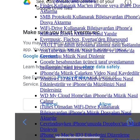
Finder Kullanarak Mac'ten iPhone veya iPad'e Do
Aktarma
SMB Protokolü Kullanarak Bilgisayardan iPhone'
Dosya Aktarma
WiFi-Drive Kullanarak Bilgisayardan iPhone'a
Kablosuz Dosya Aktarımı Nasıl Yapılır
Evermusic, Flacbox, Evertag'den Bluesound
VAULT'un dahili depolama alanına nasıl bağlanılı
YouTube'dan Müzik Nasıl İndirilir ve iPhone'da
Çevrimdışı Müzik Nasıl Dinlenir
Google hesabınızdan üçüncü taraf uygulamanın
bağlantısını nasıl kesersiniz
iPhone'da Müzik Çalarken Video Nasıl Kaydedilir
Windows 10'da DLNA Medya Sunucusu Nasıl
Etkinleştirilir ve iPhone'da Müziğinizi Nasıl
Dinlersiniz
WD My Cloud Home'dan iPhone'da Müzik Nasıl
Çalınır
iTunes Olmadan WiFi-Drive Kullanarak
Bilgisayardan iPhone'a Müzik Dosyaları Nasıl
Aktarılır
Çevrimdışıyken iPhone'unuzda Dropbox'tan Müzi
Dinleyin
iPhone ve Mac'te ID3 Etiketlerini Düzenleme