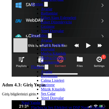
Evertag
Ayarlar
Bağlantılar
Etiket Alanı Eşlemeleri
Etiket Düzenleyicisi
Gezinme
Yerel Dosyalar
Evervideo
Ayarlar
Çalma Listeleri
Dosyalar
Medya Kitaplığı
Medya Oynatıcı
Navigasyon
Flacbox
Ayarlar
Bağlantılar
Çalma Listeleri
Adım 4.3: Giriş Yapın
Gezinme
Müzik Kitaplığı
Ses Çalar
Giriş bilgilerinizi girin.
Yerel Dosyalar
Nasıl Yapılır
Flacbox'ta Ses Efektleri ve DSP Nasıl Kullanılır: