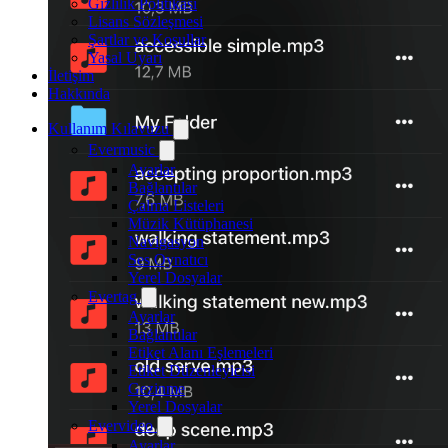
Gizlilik Politikası
Lisans Sözleşmesi
Şartlar ve Koşullar
Yasal Uyarı
İletişim
Hakkında
Kullanım Kılavuzu
Evermusic
Ayarlar
Bağlantılar
Çalma Listeleri
Müzik Kütüphanesi
Navigasyon
Ses Oynatıcı
Yerel Dosyalar
Evertag
Ayarlar
Bağlantılar
Etiket Alanı Eşlemeleri
Etiket Düzenleyicisi
Gezinme
Yerel Dosyalar
Evervideo
Ayarlar