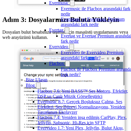
Evermusic
Evermusic ile Flacbox arasındaki fark
nedir
Adım 3: Dosyalarınızı Buluta Yükleyin
Evermusic ve Evermusic Premium
arasındaki fark nedir
Evertag
Dosyaları bulut hesabınıza taşımak için masaüstü uygulamasını veya
Evertag ve Evertag Premium arasında
web arayüzünü kullanın.
fark nedir
Evervideo
Evervideo ile Evervideo Premium
arasındaki fark nedir?
Flacbox
Flacbox ile Flacbox Premium arasınd
fark nedir?
Bize Ulaşın
Blog
Flacbox 7.6: Yeni BASS™ Ses Motoru, Efektler,
DSP ve Canlı Müzik Görselleştirici
Evermusic 8.7: Gerçek Boşluksuz Çalma, Ses
Efektleri, Ses Düzeyi Normalizasyonu, Yeniden
Tasarlanan Ekolayzer
Flacbox 7.4: Yeniden inşa edilmiş CarPlay, Plex,
Jellyfin, Subsonic, Hi-Res için SFTP
Evervideo 1.7: Yeni Plex, Jellyfin, Bulut Akışı,