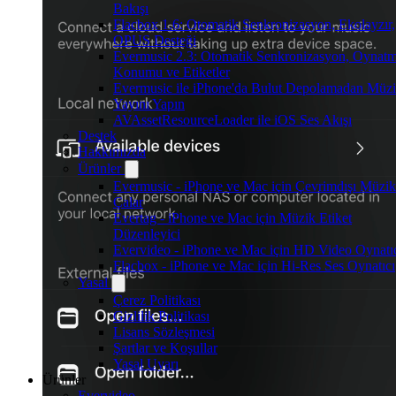
Bakışı
Flacbox 1.6: Otomatik Senkronizasyon, Ekolayzır,
OPUS Desteği
Evermusic 2.3: Otomatik Senkronizasyon, Oynat
Konumu ve Etiketler
Evermusic ile iPhone'da Bulut Depolamadan Müz
Yayını Yapın
AVAssetResourceLoader ile iOS Ses Akışı
Destek
Hakkımızda
Ürünler
Evermusic - iPhone ve Mac için Çevrimdışı Müzik
Çalar
Evertag - iPhone ve Mac için Müzik Etiket
Düzenleyici
Evervideo - iPhone ve Mac için HD Video Oynatı
Flacbox - iPhone ve Mac için Hi-Res Ses Oynatıcı
Yasal
Çerez Politikası
Gizlilik Politikası
Lisans Sözleşmesi
Şartlar ve Koşullar
Yasal Uyarı
Ürünler
Evervideo