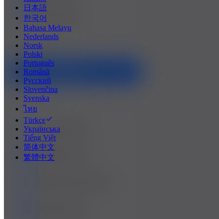
日本語
한국어
Bahasa Melayu
Nederlands
Norsk
Polski
Português
Română
Русский
Slovenčina
Svenska
ไทย
Türkçe
Українська
Tiếng Việt
简体中文
繁體中文