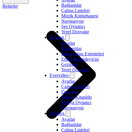
Bağlantılar
Belgeler
Çalma Listeleri
Müzik Kütüphanesi
Navigasyon
Ses Oynatıcı
Yerel Dosyalar
Evertag
Ayarlar
Bağlantılar
Etiket Alanı Eşlemeleri
Etiket Düzenleyicisi
Gezinme
Yerel Dosyalar
Evervideo
Ayarlar
Çalma Listeleri
Dosyalar
Medya Kitaplığı
Medya Oynatıcı
Navigasyon
Flacbox
Ayarlar
Bağlantılar
Çalma Listeleri