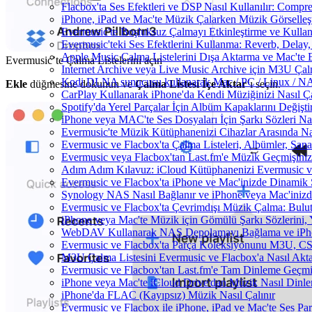
Flacbox'ta Ses Efektleri ve DSP Nasıl Kullanılır: Compr
iPhone, iPad ve Mac'te Müzik Çalarken Müzik Görselleştir
Evermusic'te Boşluksuz Çalmayı Etkinleştirme ve Kulla
Evermusic'teki Ses Efektlerini Kullanma: Reverb, Delay
Apple Music Çalma Listelerini Dışa Aktarma ve Mac'te 
Evermusic’te Çalma Listelerini açın
Internet Archive veya Live Music Archive için M3U Çalm
Kodi DLNA sunucusu kullanarak Mac / PC / Linux / NAS'
Ekle
düğmesine dokunun ve
Çalma Listesi İçe Aktar
‘ı seçin.
CarPlay Kullanarak iPhone'da Kendi Müziğinizi Nasıl Ça
Spotify'da Yerel Parçalar İçin Albüm Kapaklarını Değiş
iPhone veya MAC'te Ses Dosyaları İçin Şarkı Sözleri Na
Evermusic'te Müzik Kütüphanenizi Cihazlar Arasında Na
Evermusic ve Flacbox'ta Çalma Listeleri, Albümler, Sanatç
Evermusic veya Flacbox'tan Last.fm'e Müzik Geçmişinizi
Adım Adım Kılavuz: iCloud Kütüphanenizi Evermusic v
Evermusic ve Flacbox'ta iPhone ve Mac'inizde Dinamik 
Synology NAS Nasıl Bağlanır ve iPhone veya Mac'inizd
Evermusic ve Flacbox'ta Çevrimdışı Müzik Çalma: Bulut
iPhone veya Mac'te Müzik için Gömülü Şarkı Sözlerini, 
WebDAV Kullanarak NAS Depolamayı Bağlama ve iPho
Evermusic ve Flacbox'ta Parça Koleksiyonunu M3U, C
M3U Çalma Listesini Evermusic ve Flacbox'a Nasıl Aktar
Evermusic ve Flacbox'tan Last.fm'e Tam Dinleme Geçmiş
iPhone veya Mac'te iCloud Drive'dan Müzik Nasıl Dinle
iPhone'da FLAC (Kayıpsız) Müzik Nasıl Çalınır
Evermusic ve Flacbox ile iPhone, iPad ve Mac'te Ses P