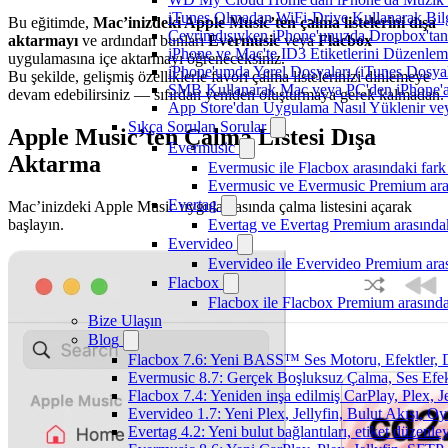
iTunes Olmadan WiFi-Drive Kullanarak Bilgi
Bu eğitimde,
Mac’inizdeki Apple Music’ten çalma listelerini dışa
Çevrimdışıyken iPhone'unuzda Dropbox'tan
aktarmayı
ve ardından bunları
Evermusic
veya
Flacbox
iPhone ve Mac'te ID3 Etiketlerini Düzenle
uygulamasına içe aktarmayı öğreneceksiniz.
iPhone'umda Yerel Dosyaları (iTunes Dosyal
Bu şekilde, gelişmiş özelliklerle favori çalma listelerinizi dinlemeye
SMB Kullanarak Mac veya PC'den iPhone'a
devam edebilirsiniz — sıfırdan yeniden oluşturmaya gerek kalmadan.
App Store'dan Uygulama Nasıl Yüklenir vey
Sıkça Sorulan Sorular
Apple Music’ten Çalma Listesi Dışa
Evermusic
Aktarma
Evermusic ile Flacbox arasındaki fark
Evermusic ve Evermusic Premium aras
Evertag
Mac’inizdeki Apple Music uygulamasında çalma listesini açarak
başlayın.
Evertag ve Evertag Premium arasındak
Evervideo
Evervideo ile Evervideo Premium aras
Flacbox
Flacbox ile Flacbox Premium arasında
Bize Ulaşın
Blog
Flacbox 7.6: Yeni BASS™ Ses Motoru, Efektler, D
Evermusic 8.7: Gerçek Boşluksuz Çalma, Ses Efek
Flacbox 7.4: Yeniden inşa edilmiş CarPlay, Plex, J
Evervideo 1.7: Yeni Plex, Jellyfin, Bulut Akışı, O
Evertag 4.2: Yeni bulut bağlantıları, etiket düzenley