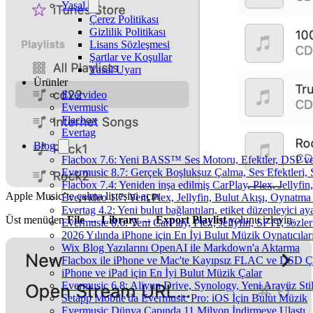
Yasal
Çerez Politikası
Gizlilik Politikası
Lisans Sözleşmesi
Şartlar ve Koşullar
Yasal Uyarı
Ürünler
Evervideo
Evermusic
Flacbox
Evertag
Blog
Flacbox 7.6: Yeni BASS™ Ses Motoru, Efektler, DSP ve 
Evermusic 8.7: Gerçek Boşluksuz Çalma, Ses Efektleri,
Flacbox 7.4: Yeniden inşa edilmiş CarPlay, Plex, Jellyfi
Apple Music’te çalma listesini açın
Evervideo 1.7: Yeni Plex, Jellyfin, Bulut Akışı, Oynatma
Evertag 4.2: Yeni bulut bağlantıları, etiket düzenleyici aya
Üst menüden
File → Library → Export Playlist
yolunu izleyin.
Evermusic 8.6: Yeni CarPlay, Plex, Jellyfin, SFTP, sözler
2026 Yılında iPhone için En İyi Bulut Müzik Oynatıcılar
Wix Blog Yazılarını OpenAI ile Markdown'a Aktarma
Flacbox ile iPhone ve Mac'te Kayıpsız FLAC ve DSD 
iPhone ve iPad için En İyi Bulut Müzik Çalar
Evermusic 6.8: Aliyun Drive, Synology, Yeni Arayüz Stil
Setapp Mobile'da Evermusic Pro: iOS İçin Bulut Müzik
Evermusic Dünya Çapında 11 Milyon İndirmeye Ulaştı