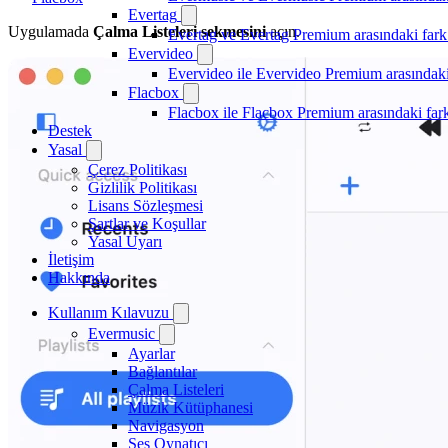
Evertag
Uygulamada
Çalma Listeleri sekmesini
açın.
Evertag ve Evertag Premium arasındaki fark
Evervideo
Evervideo ile Evervideo Premium arasındaki
Flacbox
Flacbox ile Flacbox Premium arasındaki far
Destek
Yasal
Çerez Politikası
Gizlilik Politikası
Lisans Sözleşmesi
Şartlar ve Koşullar
Yasal Uyarı
İletişim
Hakkında
Kullanım Kılavuzu
Evermusic
Ayarlar
Bağlantılar
Çalma Listeleri
Müzik Kütüphanesi
Navigasyon
Ses Oynatıcı