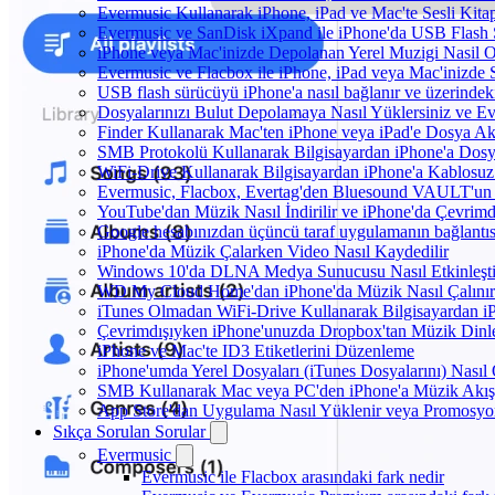
Evermusic Kullanarak iPhone, iPad ve Mac'te Sesli Kit
Evermusic ve SanDisk iXpand ile iPhone'da USB Flash 
iPhone veya Mac'inizde Depolanan Yerel Muzigi Nasil O
Evermusic ve Flacbox ile iPhone, iPad veya Mac'inizde S
USB flash sürücüyü iPhone'a nasıl bağlanır ve üzerindeki 
Dosyalarınızı Bulut Depolamaya Nasıl Yüklersiniz ve Ev
Finder Kullanarak Mac'ten iPhone veya iPad'e Dosya A
SMB Protokolü Kullanarak Bilgisayardan iPhone'a Dos
WiFi-Drive Kullanarak Bilgisayardan iPhone'a Kablosuz 
Evermusic, Flacbox, Evertag'den Bluesound VAULT'un dah
YouTube'dan Müzik Nasıl İndirilir ve iPhone'da Çevrimd
Google hesabınızdan üçüncü taraf uygulamanın bağlantısı
iPhone'da Müzik Çalarken Video Nasıl Kaydedilir
Windows 10'da DLNA Medya Sunucusu Nasıl Etkinleştiril
WD My Cloud Home'dan iPhone'da Müzik Nasıl Çalınır
iTunes Olmadan WiFi-Drive Kullanarak Bilgisayardan iPh
Çevrimdışıyken iPhone'unuzda Dropbox'tan Müzik Dinl
iPhone ve Mac'te ID3 Etiketlerini Düzenleme
iPhone'umda Yerel Dosyaları (iTunes Dosyalarını) Nasıl
SMB Kullanarak Mac veya PC'den iPhone'a Müzik Akış
App Store'dan Uygulama Nasıl Yüklenir veya Promosyon 
Sıkça Sorulan Sorular
Evermusic
Evermusic ile Flacbox arasındaki fark nedir