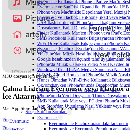
Evermusic Kullanarak iPhone, iPad ve Mac'te Ses
Evermusic ve SanDisk iXpand ile iPhone'da USB 
iPhone veya Mac'inizde Depolanan Yerel Muzigi N
Evermusic ve Flacbox ile iPhone, iPad veya Mac'in
USB flash sürücüyü iPhone'a nasıl bağlanır ve üzer
Dosyalarınızı Bulut Depolamaya Nasıl Yüklersiniz
Finder Kullanarak Mac'ten iPhone veya iPad'e D
SMB Protokolü Kullanarak Bilgisayardan iPhone
WiFi-Drive Kullanarak Bilgisayardan iPhone'a Kab
Evermusic, Flacbox, Evertag'den Bluesound VAULT'
YouTube'dan Müzik Nasıl İndirilir ve iPhone'da Ç
Google hesabınızdan üçüncü taraf uygulamanın bağl
iPhone'da Müzik Çalarken Video Nasıl Kaydedilir
Windows 10'da DLNA Medya Sunucusu Nasıl Etkinle
WD My Cloud Home'dan iPhone'da Müzik Nasıl Ç
M3U dosyası için hedefi seçin
iTunes Olmadan WiFi-Drive Kullanarak Bilgisayard
Çevrimdışıyken iPhone'unuzda Dropbox'tan Müzi
Çalma Listesini Evermusic veya Flacbox’a
iPhone ve Mac'te ID3 Etiketlerini Düzenleme
İçe Aktarma
iPhone'umda Yerel Dosyaları (iTunes Dosyalarını)
SMB Kullanarak Mac veya PC'den iPhone'a Müzi
App Store'dan Uygulama Nasıl Yüklenir veya Prom
Mac App Store’dan uygulamalardan birini indirin:
Sıkça Sorulan Sorular
Evermusic
Free
Evermusic
Evermusic ile Flacbox arasındaki fark nedir
Free
Evermusic ve Evermusic Premium arasındaki
Flacbox