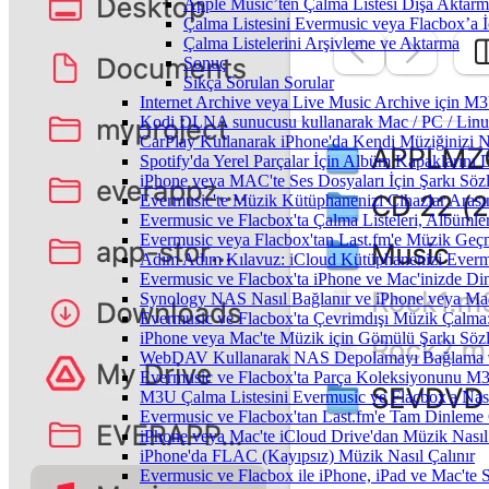
Apple Music’ten Çalma Listesi Dışa Aktar
Çalma Listesini Evermusic veya Flacbox’a 
Çalma Listelerini Arşivleme ve Aktarma
Sonuç
Sıkça Sorulan Sorular
Internet Archive veya Live Music Archive için M3
Kodi DLNA sunucusu kullanarak Mac / PC / Linux 
CarPlay Kullanarak iPhone'da Kendi Müziğinizi Na
Spotify'da Yerel Parçalar İçin Albüm Kapaklarını
iPhone veya MAC'te Ses Dosyaları İçin Şarkı Sözl
Evermusic'te Müzik Kütüphanenizi Cihazlar Arası
Evermusic ve Flacbox'ta Çalma Listeleri, Albümler,
Evermusic veya Flacbox'tan Last.fm'e Müzik Geçmi
Adım Adım Kılavuz: iCloud Kütüphanenizi Everm
Evermusic ve Flacbox'ta iPhone ve Mac'inizde Di
Synology NAS Nasıl Bağlanır ve iPhone veya Mac
Evermusic ve Flacbox'ta Çevrimdışı Müzik Çalma:
iPhone veya Mac'te Müzik için Gömülü Şarkı Sözle
WebDAV Kullanarak NAS Depolamayı Bağlama ve
Evermusic ve Flacbox'ta Parça Koleksiyonunu 
M3U Çalma Listesini Evermusic ve Flacbox'a Nasıl
Evermusic ve Flacbox'tan Last.fm'e Tam Dinleme 
iPhone veya Mac'te iCloud Drive'dan Müzik Nasıl
iPhone'da FLAC (Kayıpsız) Müzik Nasıl Çalınır
Evermusic ve Flacbox ile iPhone, iPad ve Mac'te