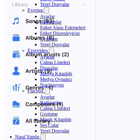
Yerel Dosyalar
Evertag
Ayarlar
Bağlantılar
Etiket Alanı Eşlemeleri
Etiket Düzenleyicisi
Gezinme
Yerel Dosyalar
Evervideo
Ayarlar
Çalma Listeleri
Dosyalar
Medya Kitaplığı
Medya Oynatıcı
Navigasyon
Flacbox
Ayarlar
Bağlantılar
Çalma Listeleri
Gezinme
Müzik Kitaplığı
Ses Çalar
Yerel Dosyalar
Nasıl Yapılır