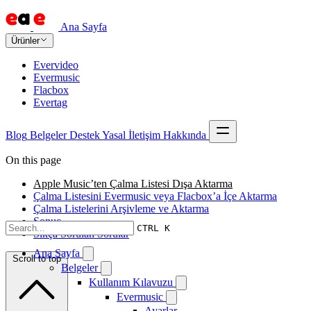
Ana Sayfa
Ürünler
Evervideo
Evermusic
Flacbox
Evertag
Blog
Belgeler
Destek
Yasal
İletişim
Hakkında
On this page
Apple Music’ten Çalma Listesi Dışa Aktarma
Çalma Listesini Evermusic veya Flacbox’a İçe Aktarma
Çalma Listelerini Arşivleme ve Aktarma
Sonuç
CTRL K
Sıkça Sorulan Sorular
Ana Sayfa
Scroll to top
Belgeler
Kullanım Kılavuzu
Evermusic
Ayarlar