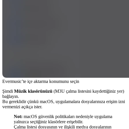
Evermusic’te içe aktarma konumunu seçin
Şimdi
Müzik klasörünüzü
(M3U çalma listesini kaydettiğiniz yer)
bağlayın.
Bu gereklidir çünkü macOS, uygulamalara dosyalarınıza erişim izni
vermenizi açıkça ister.
Not:
macOS güvenlik politikaları nedeniyle uygulama
yalnızca seçtiğiniz klasörlere erişebilir.
Çalma listesi dosyasının ve ilişkili medya dosyalarının