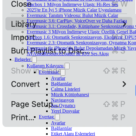
Flacbox 1 Milyon İndirmeye Ulaştı: Hi-Res Ses
2025'te En İyi 5 iPhone Müzik Çalar Uygulaması
Evermusic Tanıtım Videosu: Bulut Müzik Çalar
Evermusic 3.6: CarPlay, VoiceOver ve Daha Fazlası
Evermusic 3.1: Crossfade, Kütüphane Senkronizasyonu
Evermusic 3 Milyon İndirmeye Ulaştı: Özellik Genel Bak
Flacbox 1.6: Otomatik Senkronizasyon, Ekolayzır, OPU
Evermusic 2.3: Otomatik Senkronizasyon, Oynatma Kon
Evermusic ile iPhone'da Bulut Depolamadan Müzik Yayı
AVAssetResourceLoader ile iOS Ses Akışı
Belgeler
Kullanım Kılavuzu
Evermusic
Ayarlar
Bağlantılar
Çalma Listeleri
Müzik Kütüphanesi
Navigasyon
Ses Oynatıcı
Yerel Dosyalar
Evertag
Ayarlar
Bağlantılar
Etiket Alanı Eşlemeleri