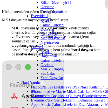
Etiket Düzenleyicisi
Gezinme
Yerel Dosyalar
Kütüphanenizden çalma listesini dışa aktarın
Evervideo
M3U dosyasının kaydedileceği hedefi seçin.
Ayarlar
Çalma Listeleri
M3U dosyasını
Müzik klasörünüze
kaydetmenizi
Dosyalar
öneririz. Bu, tüm dosya yollarının tutarlı olmasını sağlar
Medya Kitaplığı
ve Evermusic veya Flacbox’taki içe aktarma işlemi
Medya Oynatıcı
sorunsuz çalışır.
Navigasyon
Uygulamalar macOS’ta sandbox modunda çalıştığı için,
Flacbox
başarılı bir içe aktarma için hem
çalma listesi dosyası
hem
Ayarlar
de
medya dosyaları
aynı klasörde olmalıdır.
Bağlantılar
Çalma Listeleri
Gezinme
Müzik Kitaplığı
Ses Çalar
Yerel Dosyalar
Nasıl Yapılır
Flacbox'ta Ses Efektleri ve DSP Nasıl Kullanılır:
iPhone, iPad ve Mac'te Müzik Çalarken Müzik Görsel
Evermusic'te Boşluksuz Çalmayı Etkinleştirme ve
Evermusic'teki Ses Efektlerini Kullanma: Reverb,
Apple Music Çalma Listelerini Dışa Aktarma ve M