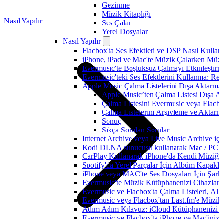
Gezinme
Müzik Kitaplığı
Nasıl Yapılır
Ses Çalar
Yerel Dosyalar
Nasıl Yapılır
Flacbox'ta Ses Efektleri ve DSP Nasıl Kulla
iPhone, iPad ve Mac'te Müzik Çalarken Müzik
Evermusic'te Boşluksuz Çalmayı Etkinleşti
Evermusic'teki Ses Efektlerini Kullanma: R
Apple Music Çalma Listelerini Dışa Aktarm
Apple Music’ten Çalma Listesi Dışa 
Çalma Listesini Evermusic veya Flac
Çalma Listelerini Arşivleme ve Aktar
Sonuç
Sıkça Sorulan Sorular
Internet Archive veya Live Music Archive i
Kodi DLNA sunucusu kullanarak Mac / PC / 
CarPlay Kullanarak iPhone'da Kendi Müziğin
Spotify'da Yerel Parçalar İçin Albüm Kapak
iPhone veya MAC'te Ses Dosyaları İçin Şark
Evermusic'te Müzik Kütüphanenizi Cihazlar
Evermusic ve Flacbox'ta Çalma Listeleri, Alb
Evermusic veya Flacbox'tan Last.fm'e Müzik
Adım Adım Kılavuz: iCloud Kütüphanenizi 
Evermusic ve Flacbox'ta iPhone ve Mac'ini