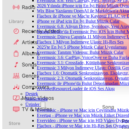
Evermusic 8.6: Yeni CarPlay, Plex, Jellyfin, SFTP, 
2026 Yılında iPhone için En İyi Bulut Müzik Oynat
Wix Blog Yazılarını OpenAI ile Markdown'a Akt
Flacbox ile iPhone ve Mac'te Kayıpsız FLAC ve
iPhone ve iPad için En İyi Bulut Müzik Çalar
Evermusic 6.8: Aliyun Drive, Synology, Yeni Arayü
Setapp Mobile'da Evermusic Pro: iOS İçin Bulut 
Evermusic Dünya Çapında 11 Milyon İndirmeye U
Flacbox 1 Milyon İndirmeye Ulaştı: Hi-Res Ses
2025'te En İyi 5 iPhone Müzik Çalar Uygulaması
Evermusic Tanıtım Videosu: Bulut Müzik Çalar
Evermusic 3.6: CarPlay, VoiceOver ve Daha Fazla
Evermusic 3.1: Crossfade, Kütüphane Senkroniza
Evermusic 3 Milyon İndirmeye Ulaştı: Özellik Gen
Flacbox 1.6: Otomatik Senkronizasyon, Ekolayzı
Evermusic 2.3: Otomatik Senkronizasyon, Oynatm
Evermusic ile iPhone'da Bulut Depolamadan Müzi
AVAssetResourceLoader ile iOS Ses Akışı
Destek
Hakkımızda
Ürünler
Evermusic - iPhone ve Mac için Çevrimdışı Müzik
Evertag - iPhone ve Mac için Müzik Etiket Düzenl
Evervideo - iPhone ve Mac için HD Video Oynatı
Flacbox - iPhone ve Mac için Hi-Res Ses Oynatıcı