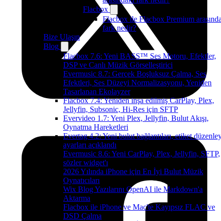
Flacbox
Flacbox ile Flacbox Premium arasınd
fark nedir?
Bize Ulaşın
Blog
Flacbox 7.6: Yeni BASS™ Ses Motoru, Efektler,
DSP ve Canlı Müzik Görselleştirici
Evermusic 8.7: Gerçek Boşluksuz Çalma, Ses
Efektleri, Ses Düzeyi Normalizasyonu, Yeniden
Tasarlanan Ekolayzer
Flacbox 7.4: Yeniden inşa edilmiş CarPlay, Plex,
Jellyfin, Subsonic, Hi-Res için SFTP
Evervideo 1.7: Yeni Plex, Jellyfin, Bulut Akışı,
Oynatma Hareketleri
Evertag 4.2: Yeni bulut bağlantıları, etiket düzenley
ayarları açıklandı
Evermusic 8.6: Yeni CarPlay, Plex, Jellyfin, SFTP,
sözler widget'ı
2026 Yılında iPhone için En İyi Bulut Müzik
Oynatıcıları
Wix Blog Yazılarını OpenAI ile Markdown'a
Aktarma
Flacbox ile iPhone ve Mac'te Kayıpsız FLAC ve
DSD Çalma