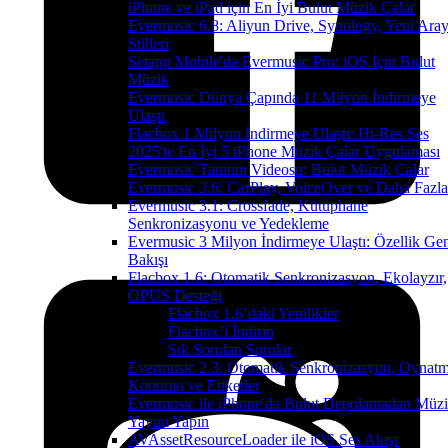
iPhone ve iPad için En İyi Bulut Müzik Çalar
Evermusic 6.8: Aliyun Drive, Synology, Yeni Ara
Stilleri
Setapp Mobile'da Evermusic Pro: iOS İçin Bulut
Müzik
Evermusic Dünya Çapında 11 Milyon İndirmeye
Ulaştı
Flacbox 1 Milyon İndirmeye Ulaştı: Hi-Res Ses
2025'te En İyi 5 iPhone Müzik Çalar Uygulaması
Evermusic Tanıtım Videosu: Bulut Müzik Çalar
Evermusic 3.6: CarPlay, VoiceOver ve Daha Fazla
Evermusic 3.1: Crossfade, Kütüphane
Senkronizasyonu ve Yedekleme
Evermusic 3 Milyon İndirmeye Ulaştı: Özellik Ge
Bakışı
Flacbox 1.6: Otomatik Senkronizasyon, Ekolayzır,
OPUS Desteği
Flacbox 1.6’daki Yenilikler
Flacbox’ı İndirin
Sık Sorulan Sorular
Evermusic 2.3: Otomatik Senkronizasyon, Oynat
Konumu ve Etiketler
Evermusic ile iPhone'da Bulut Depolamadan Müz
Yayını Yapın
AVAssetResourceLoader ile iOS Ses Akışı