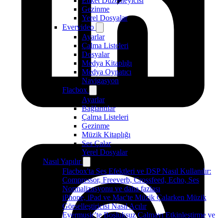
Etiket Düzenleyicisi
Gezinme
Yerel Dosyalar
Evervideo
Ayarlar
Çalma Listeleri
Dosyalar
Medya Kitaplığı
Medya Oynatıcı
Navigasyon
Flacbox
Ayarlar
Bağlantılar
Çalma Listeleri
Gezinme
Müzik Kitaplığı
Ses Çalar
Yerel Dosyalar
Nasıl Yapılır
Flacbox'ta Ses Efektleri ve DSP Nasıl Kullanılır:
Compressor, Freeverb, Crossfeed, Echo, Ses
Normalizasyonu ve daha fazlası
iPhone, iPad ve Mac'te Müzik Çalarken Müzik
Görselleştiricisi Nasıl Açılır
Evermusic'te Boşluksuz Çalmayı Etkinleştirme ve