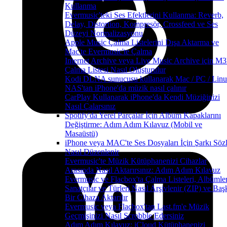
Kullanma
Evermusic'teki Ses Efektlerini Kullanma: Reverb,
Delay, Distortion, Kompresör, Crossfeed ve Ses
Düzeyi Normalizasyonu
Apple Music Çalma Listelerini Dışa Aktarma ve
Mac'te Evermusic'te Çalma
Internet Archive veya Live Music Archive için M
Çalma Listesi Nasıl Oluşturulur
Kodi DLNA sunucusu kullanarak Mac / PC / Linu
NAS'tan iPhone'da müzik nasıl çalınır
CarPlay Kullanarak iPhone'da Kendi Müziğinizi
Nasıl Çalarsınız
Spotify'da Yerel Parçalar İçin Albüm Kapaklarını
Değiştirme: Adım Adım Kılavuz (Mobil ve
Masaüstü)
iPhone veya MAC'te Ses Dosyaları İçin Şarkı Sözl
Nasıl Düzenlenir
Evermusic'te Müzik Kütüphanenizi Cihazlar
Arasında Nasıl Aktarırsınız: Adım Adım Kılavuz
Evermusic ve Flacbox'ta Çalma Listeleri, Albümler
Sanatçılar ve Türleri Nasıl Arşivlenir (ZIP) ve Baş
Bir Cihaza Aktarılır
Evermusic veya Flacbox'tan Last.fm'e Müzik
Geçmişinizi Nasıl Scrobble Edersiniz
Adım Adım Kılavuz: iCloud Kütüphanenizi