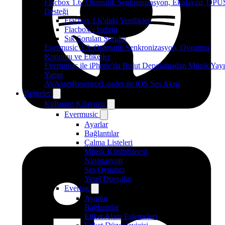
Flacbox 1.6: Otomatik Senkronizasyon, Ekolayzır, OPU
Desteği
Flacbox 1.6’daki Yenilikler
Flacbox’ı İndirin
Sık Sorulan Sorular
Evermusic 2.3: Otomatik Senkronizasyon, Oynatma
Konumu ve Etiketler
Evermusic ile iPhone'da Bulut Depolamadan Müzik Yayı
Yapın
AVAssetResourceLoader ile iOS Ses Akışı
Belgeler
Kullanım Kılavuzu
Evermusic
Ayarlar
Bağlantılar
Çalma Listeleri
Müzik Kütüphanesi
Navigasyon
Ses Oynatıcı
Yerel Dosyalar
Evertag
Ayarlar
Bağlantılar
Etiket Alanı Eşlemeleri