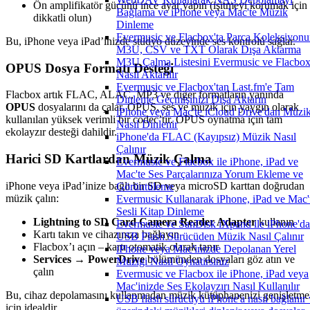
Ön amplifikatör gücünü ince ayar yapın (işitmeyi korumak için
Bağlama ve iPhone veya Mac'te Müzik
dikkatli olun)
Dinleme
Evermusic ve Flacbox'ta Parça Koleksiyon
Bu, iPhone veya iPad’inizde stüdyo düzeyinde ses kontrolü sağlar.
M3U, CSV ve TXT Olarak Dışa Aktarma
M3U Çalma Listesini Evermusic ve Flacbox
OPUS Dosya Formatı Desteği
Nasıl Aktarılır
Evermusic ve Flacbox'tan Last.fm'e Tam
Flacbox artık FLAC, ALAC, MP3 ve diğer formatların yanında
Dinleme Geçmişinizi Dışa Aktarın
OPUS
dosyalarını da çalar. OPUS, ses ve müzik için yaygın olarak
iPhone veya Mac'te iCloud Drive'dan Müzi
kullanılan yüksek verimli bir codec’tir. OPUS oynatma için tam
Nasıl Dinlenir
ekolayzır desteği dahildir.
iPhone'da FLAC (Kayıpsız) Müzik Nasıl
Çalınır
Harici SD Kartlardan Müzik Çalma
Evermusic ve Flacbox ile iPhone, iPad ve
Mac'te Ses Parçalarınıza Yorum Ekleme ve
iPhone veya iPad’inize bağlı bir SD veya microSD karttan doğrudan
Görüntüleme
müzik çalın:
Evermusic Kullanarak iPhone, iPad ve Mac'
Sesli Kitap Dinleme
Lightning to SD Card Camera Reader Adapter
kullanın
Evermusic ve SanDisk iXpand ile iPhone'da
Kartı takın ve cihazınıza bağlayın
USB Flash Sürücüden Müzik Nasıl Çalınır
Flacbox’ı açın – kartı otomatik olarak tanır
iPhone veya Mac'inizde Depolanan Yerel
Services → PowerDrive
bölümünden dosyaları göz atın ve
Muzigi Nasil Oynatirsiniz
çalın
Evermusic ve Flacbox ile iPhone, iPad veya
Mac'inizde Ses Ekolayzırı Nasıl Kullanılır
Bu, cihaz depolamasını kullanmadan müzik kütüphanenizi genişletm
USB flash sürücüyü iPhone'a nasıl bağlanır 
için idealdir.