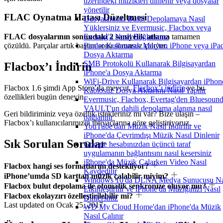
üzerindeki müzikleri dinlenir veya dosyalar
yönetilir
FLAC Oynatma Hatası Düzeltmesi
Dosyalarınızı Bulut Depolamaya Nasıl
Yüklersiniz ve Evermusic, Flacbox veya
Evertag'a Nasıl Bağlarsınız
FLAC dosyalarının sonundaki 2 saniyelik atlama
tamamen
Finder Kullanarak Mac'ten iPhone veya iPad
çözüldü. Parçalar artık baştan sona sorunsuz çalıyor.
Dosya Aktarma
SMB Protokolü Kullanarak Bilgisayardan
Flacbox’ı İndirin
iPhone'a Dosya Aktarma
WiFi-Drive Kullanarak Bilgisayardan iPhon
Flacbox 1.6 şimdi App Store’da mevcut.
Flacbox’ı indirin
ve bu
Kablosuz Dosya Aktarımı Nasıl Yapılır
özellikleri bugün deneyin.
Evermusic, Flacbox, Evertag'den Bluesoun
VAULT'un dahili depolama alanına nasıl
Geri bildiriminiz veya özellik istekleriniz mi var? Bize ulaşın –
bağlanılır
Flacbox’ı kullanıcılarımızın ihtiyaçlarına göre geliştiriyoruz.
YouTube'dan Müzik Nasıl İndirilir ve
iPhone'da Çevrimdışı Müzik Nasıl Dinlenir
Sık Sorulan Sorular
Google hesabınızdan üçüncü taraf
uygulamanın bağlantısını nasıl kesersiniz
iPhone'da Müzik Çalarken Video Nasıl
Flacbox hangi ses formatlarını destekliyor?
Kaydedilir
iPhone’umda SD karttan müzik çalabilir miyim?
Windows 10'da DLNA Medya Sunucusu Na
Flacbox bulut depolama ile otomatik senkronize oluyor mu?
Etkinleştirilir ve iPhone'da Müziğinizi Nasıl
Flacbox ekolayzırı özelleştirilebilir mi?
Dinlersiniz
Last updated on
Ocak 25, 2017
WD My Cloud Home'dan iPhone'da Müzik
Nasıl Çalınır