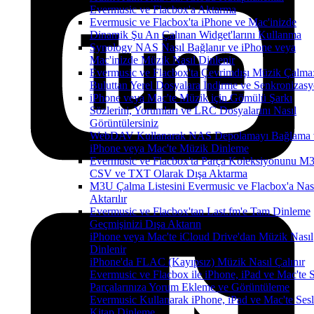
Evermusic ve Flacbox'a Aktarma
Evermusic ve Flacbox'ta iPhone ve Mac'inizde
Dinamik Şu An Çalınan Widget'larını Kullanma
Synology NAS Nasıl Bağlanır ve iPhone veya
Mac'inizde Müzik Nasıl Dinlenir
Evermusic ve Flacbox'ta Çevrimdışı Müzik Çalma
Buluttan Yerel Dosyalara İndirme ve Senkronizas
iPhone veya Mac'te Müzik için Gömülü Şarkı
Sözlerini, Yorumları ve LRC Dosyalarını Nasıl
Görüntülersiniz
WebDAV Kullanarak NAS Depolamayı Bağlama 
iPhone veya Mac'te Müzik Dinleme
Evermusic ve Flacbox'ta Parça Koleksiyonunu M
CSV ve TXT Olarak Dışa Aktarma
M3U Çalma Listesini Evermusic ve Flacbox'a Nas
Aktarılır
Evermusic ve Flacbox'tan Last.fm'e Tam Dinleme
Geçmişinizi Dışa Aktarın
iPhone veya Mac'te iCloud Drive'dan Müzik Nasıl
Dinlenir
iPhone'da FLAC (Kayıpsız) Müzik Nasıl Çalınır
Evermusic ve Flacbox ile iPhone, iPad ve Mac'te 
Parçalarınıza Yorum Ekleme ve Görüntüleme
Evermusic Kullanarak iPhone, iPad ve Mac'te Sesl
Kitap Dinleme