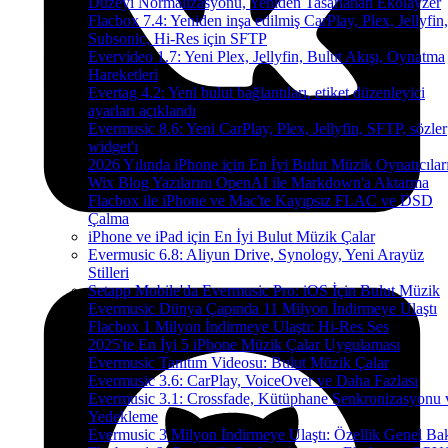
Düzeyi Normalizasyonu, Yeniden Tasarlanan Ekolayzer
Flacbox 7.4: Yeniden inşa edilmiş CarPlay, Plex, Jellyfin,
Subsonic, Hi-Res için SFTP
Evervideo 1.7: Yeni Plex, Jellyfin, Bulut Akışı, Oynatma
Hareketleri
Evertag 4.2: Yeni bulut bağlantıları, etiket düzenleyici
ayarları açıklandı
Evermusic 8.6: Yeni CarPlay, Plex, Jellyfin, SFTP, sözler
widget'ı
2026 Yılında iPhone için En İyi Bulut Müzik Oynatıcılar
Wix Blog Yazılarını OpenAI ile Markdown'a Aktarma
Flacbox ile iPhone ve Mac'te Kayıpsız FLAC ve DSD
Çalma
iPhone ve iPad için En İyi Bulut Müzik Çalar
Evermusic 6.8: Aliyun Drive, Synology, Yeni Arayüz
Stilleri
Setapp Mobile'da Evermusic Pro: iOS İçin Bulut Müzik
Evermusic Dünya Çapında 11 Milyon İndirmeye Ulaştı
Flacbox 1 Milyon İndirmeye Ulaştı: Hi-Res Ses
2025'te En İyi 5 iPhone Müzik Çalar Uygulaması
Evermusic Tanıtım Videosu: Bulut Müzik Çalar
Evermusic 3.6: CarPlay, VoiceOver ve Daha Fazlası
Evermusic 3.1: Crossfade, Kütüphane Senkronizasyonu 
Yedekleme
Evermusic 3 Milyon İndirmeye Ulaştı: Özellik Genel Bak