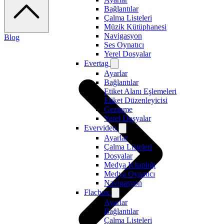
Bağlantılar
Çalma Listeleri
Müzik Kütüphanesi
Navigasyon
Blog
Ses Oynatıcı
Yerel Dosyalar
Evertag
Ayarlar
Bağlantılar
Etiket Alanı Eşlemeleri
Etiket Düzenleyicisi
Gezinme
Yerel Dosyalar
Evervideo
Ayarlar
Çalma Listeleri
Dosyalar
Medya Kitaplığı
Medya Oynatıcı
Navigasyon
Flacbox
Ayarlar
Bağlantılar
Çalma Listeleri