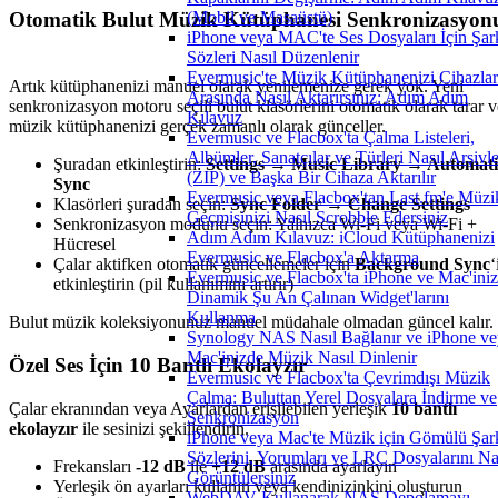
Otomatik Bulut Müzik Kütüphanesi Senkronizasyon
(Mobil ve Masaüstü)
iPhone veya MAC'te Ses Dosyaları İçin Şar
Sözleri Nasıl Düzenlenir
Evermusic'te Müzik Kütüphanenizi Cihazlar
Artık kütüphanenizi manuel olarak yenilemenize gerek yok. Yeni
Arasında Nasıl Aktarırsınız: Adım Adım
senkronizasyon motoru seçili bulut klasörlerini otomatik olarak tarar v
Kılavuz
müzik kütüphanenizi gerçek zamanlı olarak günceller.
Evermusic ve Flacbox'ta Çalma Listeleri,
Albümler, Sanatçılar ve Türleri Nasıl Arşivle
Şuradan etkinleştirin:
Settings → Music Library → Automati
(ZIP) ve Başka Bir Cihaza Aktarılır
Sync
Evermusic veya Flacbox'tan Last.fm'e Müzi
Klasörleri şuradan seçin:
Sync Folder → Change Settings
Geçmişinizi Nasıl Scrobble Edersiniz
Senkronizasyon modunu seçin: Yalnızca Wi-Fi veya Wi-Fi +
Adım Adım Kılavuz: iCloud Kütüphanenizi
Hücresel
Evermusic ve Flacbox'a Aktarma
Çalar aktifken otomatik güncellemeler için
Background Sync
‘
Evermusic ve Flacbox'ta iPhone ve Mac'ini
etkinleştirin (pil kullanımını artırır)
Dinamik Şu An Çalınan Widget'larını
Kullanma
Bulut müzik koleksiyonunuz manuel müdahale olmadan güncel kalır.
Synology NAS Nasıl Bağlanır ve iPhone ve
Mac'inizde Müzik Nasıl Dinlenir
Özel Ses İçin 10 Bantlı Ekolayzır
Evermusic ve Flacbox'ta Çevrimdışı Müzik
Çalma: Buluttan Yerel Dosyalara İndirme ve
Çalar ekranından veya Ayarlardan erişilebilen yerleşik
10 bantlı
Senkronizasyon
ekolayzır
ile sesinizi şekillendirin.
iPhone veya Mac'te Müzik için Gömülü Şar
Sözlerini, Yorumları ve LRC Dosyalarını Na
Frekansları
-12 dB
ile
+12 dB
arasında ayarlayın
Görüntülersiniz
Yerleşik ön ayarları kullanın veya kendinizinkini oluşturun
WebDAV Kullanarak NAS Depolamayı