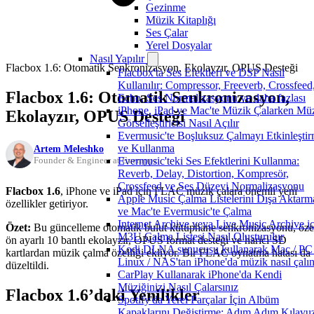
Gezinme
Müzik Kitaplığı
Ses Çalar
Yerel Dosyalar
Nasıl Yapılır
Flacbox 1.6: Otomatik Senkronizasyon, Ekolayzır, OPUS Desteği
Flacbox'ta Ses Efektleri ve DSP Nasıl
Kullanılır: Compressor, Freeverb, Crossfeed
Flacbox 1.6: Otomatik Senkronizasyon,
Echo, Ses Normalizasyonu ve daha fazlası
iPhone, iPad ve Mac'te Müzik Çalarken Mü
Ekolayzır, OPUS Desteği
Görselleştiricisi Nasıl Açılır
Evermusic'te Boşluksuz Çalmayı Etkinleşti
ve Kullanma
Artem Meleshko
Evermusic'teki Ses Efektlerini Kullanma:
Founder & Engineer at Everappz
Reverb, Delay, Distortion, Kompresör,
Crossfeed ve Ses Düzeyi Normalizasyonu
Flacbox 1.6
, iPhone ve iPad için FLAC müzik çalara önemli yeni
Apple Music Çalma Listelerini Dışa Aktarm
özellikler getiriyor.
ve Mac'te Evermusic'te Çalma
Internet Archive veya Live Music Archive iç
Özet:
Bu güncelleme otomatik bulut kütüphane senkronizasyonu, öze
M3U Çalma Listesi Nasıl Oluşturulur
ön ayarlı 10 bantlı ekolayzır, OPUS format desteği ve harici SD
Kodi DLNA sunucusu kullanarak Mac / PC 
kartlardan müzik çalma özelliği ekliyor. Bir FLAC oynatma hatası da
Linux / NAS'tan iPhone'da müzik nasıl çalın
düzeltildi.
CarPlay Kullanarak iPhone'da Kendi
Müziğinizi Nasıl Çalarsınız
Flacbox 1.6’daki Yenilikler
Spotify'da Yerel Parçalar İçin Albüm
Kapaklarını Değiştirme: Adım Adım Kılavu