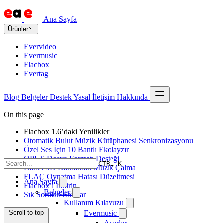
Ana Sayfa
Ürünler
Evervideo
Evermusic
Flacbox
Evertag
Blog
Belgeler
Destek
Yasal
İletişim
Hakkında
On this page
Flacbox 1.6’daki Yenilikler
Otomatik Bulut Müzik Kütüphanesi Senkronizasyonu
Özel Ses İçin 10 Bantlı Ekolayzır
OPUS Dosya Formatı Desteği
CTRL K
Harici SD Kartlardan Müzik Çalma
FLAC Oynatma Hatası Düzeltmesi
Ana Sayfa
Flacbox’ı İndirin
Belgeler
Sık Sorulan Sorular
Kullanım Kılavuzu
Scroll to top
Evermusic
Ayarlar