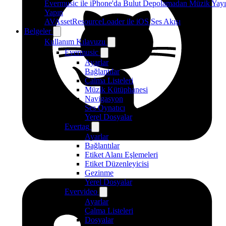
Evermusic ile iPhone'da Bulut Depolamadan Müzik Yayı
Yapın
AVAssetResourceLoader ile iOS Ses Akışı
Belgeler
Kullanım Kılavuzu
Evermusic
Ayarlar
Bağlantılar
Çalma Listeleri
Müzik Kütüphanesi
Navigasyon
Ses Oynatıcı
Yerel Dosyalar
Evertag
Ayarlar
Bağlantılar
Etiket Alanı Eşlemeleri
Etiket Düzenleyicisi
Gezinme
Yerel Dosyalar
Evervideo
Ayarlar
Çalma Listeleri
Dosyalar