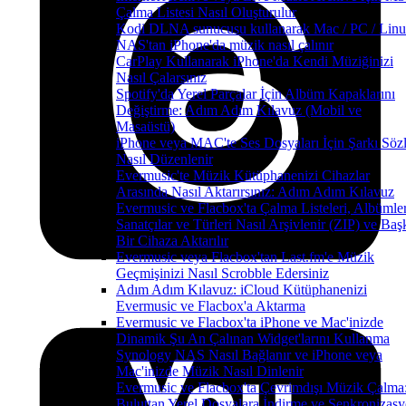
Çalma Listesi Nasıl Oluşturulur
Kodi DLNA sunucusu kullanarak Mac / PC / Linu
NAS'tan iPhone'da müzik nasıl çalınır
CarPlay Kullanarak iPhone'da Kendi Müziğinizi
Nasıl Çalarsınız
Spotify'da Yerel Parçalar İçin Albüm Kapaklarını
Değiştirme: Adım Adım Kılavuz (Mobil ve
Masaüstü)
iPhone veya MAC'te Ses Dosyaları İçin Şarkı Sözl
Nasıl Düzenlenir
Evermusic'te Müzik Kütüphanenizi Cihazlar
Arasında Nasıl Aktarırsınız: Adım Adım Kılavuz
Evermusic ve Flacbox'ta Çalma Listeleri, Albümler
Sanatçılar ve Türleri Nasıl Arşivlenir (ZIP) ve Baş
Bir Cihaza Aktarılır
Evermusic veya Flacbox'tan Last.fm'e Müzik
Geçmişinizi Nasıl Scrobble Edersiniz
Adım Adım Kılavuz: iCloud Kütüphanenizi
Evermusic ve Flacbox'a Aktarma
Evermusic ve Flacbox'ta iPhone ve Mac'inizde
Dinamik Şu An Çalınan Widget'larını Kullanma
Synology NAS Nasıl Bağlanır ve iPhone veya
Mac'inizde Müzik Nasıl Dinlenir
Evermusic ve Flacbox'ta Çevrimdışı Müzik Çalma
Buluttan Yerel Dosyalara İndirme ve Senkronizas