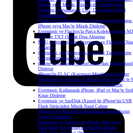
iPhone veya Mac'te Müzik için Gömülü Şarkı
Sözlerini, Yorumları ve LRC Dosyalarını Nasıl
Görüntülersiniz
WebDAV Kullanarak NAS Depolamayı Bağlama 
iPhone veya Mac'te Müzik Dinleme
Evermusic ve Flacbox'ta Parça Koleksiyonunu M
CSV ve TXT Olarak Dışa Aktarma
M3U Çalma Listesini Evermusic ve Flacbox'a Nas
Aktarılır
Evermusic ve Flacbox'tan Last.fm'e Tam Dinleme
Geçmişinizi Dışa Aktarın
iPhone veya Mac'te iCloud Drive'dan Müzik Nasıl
Dinlenir
iPhone'da FLAC (Kayıpsız) Müzik Nasıl Çalınır
Evermusic ve Flacbox ile iPhone, iPad ve Mac'te 
Parçalarınıza Yorum Ekleme ve Görüntüleme
Evermusic Kullanarak iPhone, iPad ve Mac'te Sesl
Kitap Dinleme
Evermusic ve SanDisk iXpand ile iPhone'da USB
Flash Sürücüden Müzik Nasıl Çalınır
iPhone veya Mac'inizde Depolanan Yerel Muzigi
Nasil Oynatirsiniz
Evermusic ve Flacbox ile iPhone, iPad veya
Mac'inizde Ses Ekolayzırı Nasıl Kullanılır
USB flash sürücüyü iPhone'a nasıl bağlanır ve