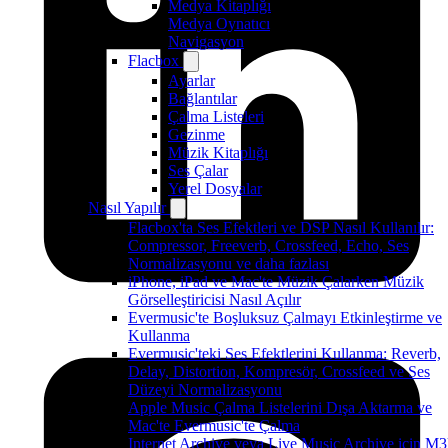
Medya Kitaplığı
Medya Oynatıcı
Navigasyon
Flacbox
Ayarlar
Bağlantılar
Çalma Listeleri
Gezinme
Müzik Kitaplığı
Ses Çalar
Yerel Dosyalar
Nasıl Yapılır
Flacbox'ta Ses Efektleri ve DSP Nasıl Kullanılır:
Compressor, Freeverb, Crossfeed, Echo, Ses
Normalizasyonu ve daha fazlası
iPhone, iPad ve Mac'te Müzik Çalarken Müzik
Görselleştiricisi Nasıl Açılır
Evermusic'te Boşluksuz Çalmayı Etkinleştirme ve
Kullanma
Evermusic'teki Ses Efektlerini Kullanma: Reverb,
Delay, Distortion, Kompresör, Crossfeed ve Ses
Düzeyi Normalizasyonu
Apple Music Çalma Listelerini Dışa Aktarma ve
Mac'te Evermusic'te Çalma
Internet Archive veya Live Music Archive için M