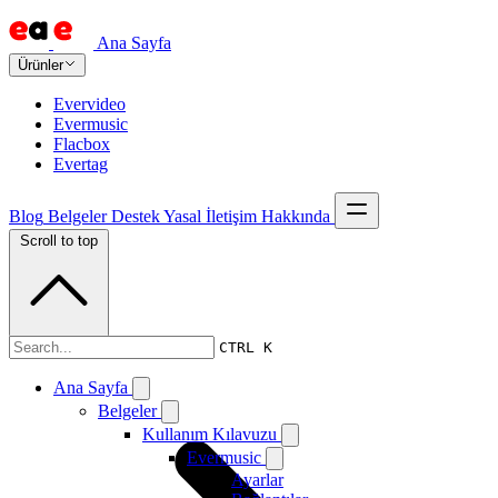
Ana Sayfa
Ürünler
Evervideo
Evermusic
Flacbox
Evertag
Blog
Belgeler
Destek
Yasal
İletişim
Hakkında
Scroll to top
Belgeler
CTRL K
Ana Sayfa
Belgeler
Kullanım Kılavuzu
Evermusic
Ayarlar