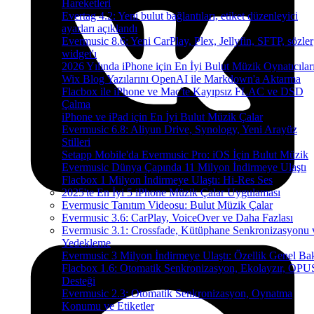
Hareketleri
Evertag 4.2: Yeni bulut bağlantıları, etiket düzenleyici
ayarları açıklandı
Evermusic 8.6: Yeni CarPlay, Plex, Jellyfin, SFTP, sözler
widget'ı
2026 Yılında iPhone için En İyi Bulut Müzik Oynatıcılar
Wix Blog Yazılarını OpenAI ile Markdown'a Aktarma
Flacbox ile iPhone ve Mac'te Kayıpsız FLAC ve DSD
Çalma
iPhone ve iPad için En İyi Bulut Müzik Çalar
Evermusic 6.8: Aliyun Drive, Synology, Yeni Arayüz
Stilleri
Setapp Mobile'da Evermusic Pro: iOS İçin Bulut Müzik
Evermusic Dünya Çapında 11 Milyon İndirmeye Ulaştı
Flacbox 1 Milyon İndirmeye Ulaştı: Hi-Res Ses
2025'te En İyi 5 iPhone Müzik Çalar Uygulaması
Evermusic Tanıtım Videosu: Bulut Müzik Çalar
Evermusic 3.6: CarPlay, VoiceOver ve Daha Fazlası
Evermusic 3.1: Crossfade, Kütüphane Senkronizasyonu 
Yedekleme
Evermusic 3 Milyon İndirmeye Ulaştı: Özellik Genel Bak
Flacbox 1.6: Otomatik Senkronizasyon, Ekolayzır, OPU
Desteği
Evermusic 2.3: Otomatik Senkronizasyon, Oynatma
Konumu ve Etiketler