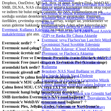
Dropbox, OneDrive, MEGA, Box, pCloud, Yandex Disk, WebDAV,
iPhone veya MAC'te Ses Dosyaları İçin Şar
SMB, DLNA, NAS cihazları ve onlarca kaynaktan müzik akışı yapa
Sözleri Nasıl Düzenlenir
ve indiren bir bulut müzik çalarıdır. Bu SSS, kullanıcıların en sık
Evermusic'te Müzik Kütüphanenizi Cihazlar
sorduğu soruları desteklenen formatlar ve protokoller, Premium
Arasında Nasıl Aktarırsınız: Adım Adım
özellikler, çevrimdışı oynatma, CarPlay, widget’lar, yedeklemeler ve
Kılavuz
sorun giderme hakkında yanıtlamaktadır. Adım adım kılavuzlar için
Evermusic ve Flacbox'ta Çalma Listeleri,
Evermusic Kullanıcı Kılavuzu
’na bakın veya
Nasıl yapılır
Albümler, Sanatçılar ve Türleri Nasıl Arşivle
makalelerimize
göz atın.
(ZIP) ve Başka Bir Cihaza Aktarılır
Evermusic veya Flacbox'tan Last.fm'e Müzi
Evermusic nedir?
Geçmişinizi Nasıl Scrobble Edersiniz
Evermusic nasıl çalışır?
Adım Adım Kılavuz: iCloud Kütüphanenizi
Evermusic ücretsiz mi?
Evermusic ve Flacbox'a Aktarma
Evermusic Free ve Evermusic Premium arasındaki fark nedir?
Evermusic ve Flacbox'ta iPhone ve Mac'ini
Evermusic Free (mavi simge) ve Evermusic Pro (kırmızı simge)
Dinamik Şu An Çalınan Widget'larını
Kullanma
arasındaki fark nedir?
Synology NAS Nasıl Bağlanır ve iPhone ve
Evermusic güvenli mi?
Mac'inizde Müzik Nasıl Dinlenir
Evermusic’te çalma listesi nasıl oluşturulur?
Evermusic ve Flacbox'ta Çevrimdışı Müzik
Evermusic’e M3U çalma listesi nasıl içe aktarılır?
Çalma: Buluttan Yerel Dosyalara İndirme ve
Çalma listesi M3U, CSV veya TXT’ye nasıl dışa aktarılır?
Senkronizasyon
Evermusic hangi bulut hizmetlerini destekler?
iPhone veya Mac'te Müzik için Gömülü Şar
SMB üzerinden Evermusic’e NAS nasıl bağlanır?
Sözlerini, Yorumları ve LRC Dosyalarını Na
Evermusic’e WebDAV sunucusu nasıl bağlanır?
Görüntülersiniz
Evermusic Plex, Jellyfin, Emby, Subsonic ve Navidrome’u
WebDAV Kullanarak NAS Depolamayı