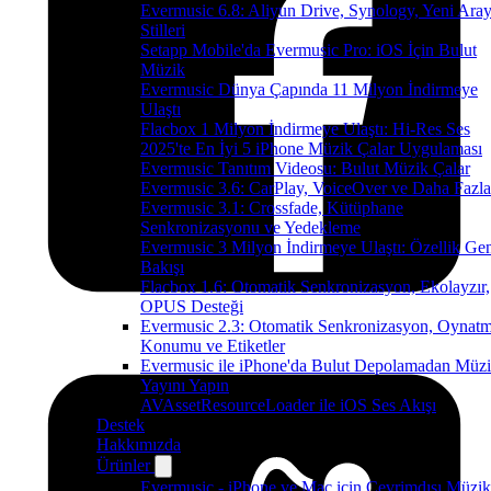
Evermusic 6.8: Aliyun Drive, Synology, Yeni Ara
Stilleri
Setapp Mobile'da Evermusic Pro: iOS İçin Bulut
Müzik
Evermusic Dünya Çapında 11 Milyon İndirmeye
Ulaştı
Flacbox 1 Milyon İndirmeye Ulaştı: Hi-Res Ses
2025'te En İyi 5 iPhone Müzik Çalar Uygulaması
Evermusic Tanıtım Videosu: Bulut Müzik Çalar
Evermusic 3.6: CarPlay, VoiceOver ve Daha Fazla
Evermusic 3.1: Crossfade, Kütüphane
Senkronizasyonu ve Yedekleme
Evermusic 3 Milyon İndirmeye Ulaştı: Özellik Ge
Bakışı
Flacbox 1.6: Otomatik Senkronizasyon, Ekolayzır,
OPUS Desteği
Evermusic 2.3: Otomatik Senkronizasyon, Oynat
Konumu ve Etiketler
Evermusic ile iPhone'da Bulut Depolamadan Müz
Yayını Yapın
AVAssetResourceLoader ile iOS Ses Akışı
Destek
Hakkımızda
Ürünler
Evermusic - iPhone ve Mac için Çevrimdışı Müzik