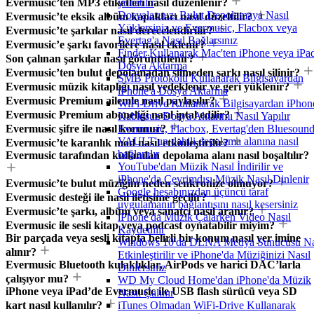
Evermusic’ten MP3 etiketleri nasıl düzenlenir?
yönetilir
Dosyalarınızı Bulut Depolamaya Nasıl
Evermusic’te eksik albüm kapakları nasıl düzeltilir?
Yüklersiniz ve Evermusic, Flacbox veya
Evermusic’te şarkılar nasıl derecelendirilir?
Evertag'a Nasıl Bağlarsınız
Evermusic’e şarkı favorilere nasıl eklenir?
Finder Kullanarak Mac'ten iPhone veya iPad
Son çalınan şarkılar nasıl görüntülenir?
Dosya Aktarma
Evermusic’ten bulut depolamadan silmeden şarkı nasıl silinir?
SMB Protokolü Kullanarak Bilgisayardan
Evermusic müzik kitaplığı nasıl yedeklenir ve geri yüklenir?
iPhone'a Dosya Aktarma
Evermusic Premium ailemle nasıl paylaşılır?
WiFi-Drive Kullanarak Bilgisayardan iPhon
Evermusic Premium aboneliği nasıl iptal edilir?
Kablosuz Dosya Aktarımı Nasıl Yapılır
Evermusic şifre ile nasıl korunur?
Evermusic, Flacbox, Evertag'den Bluesoun
VAULT'un dahili depolama alanına nasıl
Evermusic’te karanlık mod nasıl etkinleştirilir?
bağlanılır
Evermusic tarafından kullanılan depolama alanı nasıl boşaltılır?
YouTube'dan Müzik Nasıl İndirilir ve
iPhone'da Çevrimdışı Müzik Nasıl Dinlenir
Evermusic’te bulut müziğim neden senkronize olmuyor?
Google hesabınızdan üçüncü taraf
Evermusic desteği ile nasıl iletişime geçilir?
uygulamanın bağlantısını nasıl kesersiniz
Evermusic’te şarkı, albüm veya sanatçı nasıl aranır?
iPhone'da Müzik Çalarken Video Nasıl
Evermusic ile sesli kitap veya podcast oynatabilir miyim?
Kaydedilir
Bir parçada veya sesli kitapta belirli bir konum nasıl yer imine
Windows 10'da DLNA Medya Sunucusu Na
alınır?
Etkinleştirilir ve iPhone'da Müziğinizi Nasıl
Evermusic Bluetooth kulaklıklar, AirPods ve harici DAC’larla
Dinlersiniz
çalışıyor mu?
WD My Cloud Home'dan iPhone'da Müzik
iPhone veya iPad’de Evermusic ile USB flash sürücü veya SD
Nasıl Çalınır
kart nasıl kullanılır?
iTunes Olmadan WiFi-Drive Kullanarak