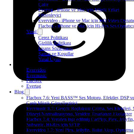
Çalar
Evertag - iPhone ve Mac için Müzik Etiket
Düzenleyici
Evervideo - iPhone ve Mac için HD Video Oynatı
Flacbox - iPhone ve Mac için Hi-Res Ses Oynatıcı
Yasal
Çerez Politikası
Gizlilik Politikası
Lisans Sözleşmesi
Şartlar ve Koşullar
Yasal Uyarı
Ürünler
Evervideo
Evermusic
Flacbox
Evertag
Blog
Flacbox 7.6: Yeni BASS™ Ses Motoru, Efektler, DSP v
Canlı Müzik Görselleştirici
Evermusic 8.7: Gerçek Boşluksuz Çalma, Ses Efektleri, 
Düzeyi Normalizasyonu, Yeniden Tasarlanan Ekolayzer
Flacbox 7.4: Yeniden inşa edilmiş CarPlay, Plex, Jellyfin,
Subsonic, Hi-Res için SFTP
Evervideo 1.7: Yeni Plex, Jellyfin, Bulut Akışı, Oynatma