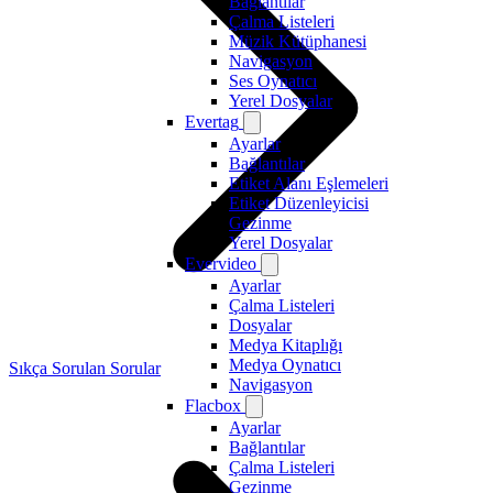
Bağlantılar
Çalma Listeleri
Müzik Kütüphanesi
Navigasyon
Ses Oynatıcı
Yerel Dosyalar
Evertag
Ayarlar
Bağlantılar
Etiket Alanı Eşlemeleri
Etiket Düzenleyicisi
Gezinme
Yerel Dosyalar
Evervideo
Ayarlar
Çalma Listeleri
Dosyalar
Medya Kitaplığı
Medya Oynatıcı
Sıkça Sorulan Sorular
Navigasyon
Flacbox
Ayarlar
Bağlantılar
Çalma Listeleri
Gezinme