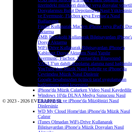
üzerindeki müzikleri dinlenir veya dosyalar yönetil
Dosyalarınızı Bulut Depolamaya Nasıl Yüklersiniz
ve Evermusic, Flacbox veya Evertag'a Nasıl
Bağlarsınız
Finder Kullanarak Mac'ten iPhone veya iPad'e Do
Aktarma
SMB Protokolü Kullanarak Bilgisayardan iPhone'
Dosya Aktarma
WiFi-Drive Kullanarak Bilgisayardan iPhone'a
Kablosuz Dosya Aktarımı Nasıl Yapılır
Evermusic, Flacbox, Evertag'den Bluesound
VAULT'un dahili depolama alanına nasıl bağlanılı
YouTube'dan Müzik Nasıl İndirilir ve iPhone'da
Çevrimdışı Müzik Nasıl Dinlenir
Google hesabınızdan üçüncü taraf uygulamanın
bağlantısını nasıl kesersiniz
iPhone'da Müzik Çalarken Video Nasıl Kaydedilir
Windows 10'da DLNA Medya Sunucusu Nasıl
Etkinleştirilir ve iPhone'da Müziğinizi Nasıl
© 2023 - 2026 EVERAPPZ SL
Dinlersiniz
WD My Cloud Home'dan iPhone'da Müzik Nasıl
Çalınır
iTunes Olmadan WiFi-Drive Kullanarak
Bilgisayardan iPhone'a Müzik Dosyaları Nasıl