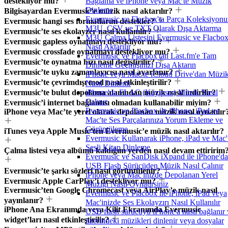
destekliyor mu?
Bağlama ve iPhone veya Mac'te Müzik
Dinleme
Bilgisayardan Evermusic’e müzik nasıl aktarılır?
Evermusic ve Flacbox'ta Parça Koleksiyon
Evermusic hangi ses formatlarını destekler?
M3U, CSV ve TXT Olarak Dışa Aktarma
Evermusic’te ses ekolayzer nasıl kullanılır?
M3U Çalma Listesini Evermusic ve Flacbox
Evermusic gapless oynatmayı destekliyor mu?
Nasıl Aktarılır
Evermusic crossfade oynatmayı destekliyor mu?
Evermusic ve Flacbox'tan Last.fm'e Tam
Evermusic’te oynatma hızı nasıl değiştirilir?
Dinleme Geçmişinizi Dışa Aktarın
Evermusic’te uyku zamanlayıcısı nasıl ayarlanır?
iPhone veya Mac'te iCloud Drive'dan Müzi
Evermusic’te çevrimdışı mod nasıl etkinleştirilir?
Nasıl Dinlenir
Evermusic’te bulut depolama alanından müzik nasıl indirilir?
iPhone'da FLAC (Kayıpsız) Müzik Nasıl
Çalınır
Evermusic’i internet bağlantısı olmadan kullanabilir miyim?
Evermusic ve Flacbox ile iPhone, iPad ve
iPhone veya Mac’te yerel olarak depolanan müzik nasıl oynatılır
Mac'te Ses Parçalarınıza Yorum Ekleme ve
Görüntüleme
iTunes veya Apple Music’ten Evermusic’e müzik nasıl aktarılır?
Evermusic Kullanarak iPhone, iPad ve Mac'
Sesli Kitap Dinleme
Çalma listesi veya albümü kaldığım yerden nasıl devam ettiririm
Evermusic ve SanDisk iXpand ile iPhone'da
USB Flash Sürücüden Müzik Nasıl Çalınır
Evermusic’te şarkı sözleri nasıl görüntülenir?
iPhone veya Mac'inizde Depolanan Yerel
Evermusic Apple CarPlay’i destekliyor mu?
Muzigi Nasil Oynatirsiniz
Evermusic’ten Google Chromecast veya AirPlay’e müzik nasıl
Evermusic ve Flacbox ile iPhone, iPad veya
yayınlanır?
Mac'inizde Ses Ekolayzırı Nasıl Kullanılır
iPhone Ana Ekranımda veya Kilit Ekranımda Evermusic
USB flash sürücüyü iPhone'a nasıl bağlanır 
widget’ları nasıl etkinleştirilir?
üzerindeki müzikleri dinlenir veya dosyalar