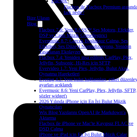
Flacbox
Flacbox ile Flacbox Premium arasınd
fark nedir?
Bize Ulaşın
Blog
Flacbox 7.6: Yeni BASS™ Ses Motoru, Efektler,
DSP ve Canlı Müzik Görselleştirici
Evermusic 8.7: Gerçek Boşluksuz Çalma, Ses
Efektleri, Ses Düzeyi Normalizasyonu, Yeniden
Tasarlanan Ekolayzer
Flacbox 7.4: Yeniden inşa edilmiş CarPlay, Plex,
Jellyfin, Subsonic, Hi-Res için SFTP
Evervideo 1.7: Yeni Plex, Jellyfin, Bulut Akışı,
Oynatma Hareketleri
Evertag 4.2: Yeni bulut bağlantıları, etiket düzenley
ayarları açıklandı
Evermusic 8.6: Yeni CarPlay, Plex, Jellyfin, SFTP,
sözler widget'ı
2026 Yılında iPhone için En İyi Bulut Müzik
Oynatıcıları
Wix Blog Yazılarını OpenAI ile Markdown'a
Aktarma
Flacbox ile iPhone ve Mac'te Kayıpsız FLAC ve
DSD Çalma
iPhone ve iPad için En İyi Bulut Müzik Çalar