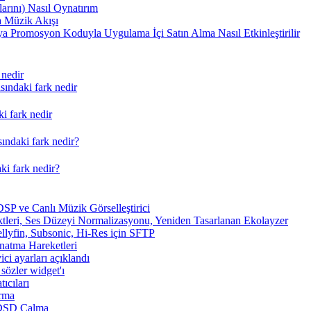
arını) Nasıl Oynatırım
 Müzik Akışı
a Promosyon Koduyla Uygulama İçi Satın Alma Nasıl Etkinleştirilir
 nedir
ındaki fark nedir
i fark nedir
ındaki fark nedir?
ki fark nedir?
SP ve Canlı Müzik Görselleştirici
tleri, Ses Düzeyi Normalizasyonu, Yeniden Tasarlanan Ekolayzer
ellyfin, Subsonic, Hi-Res için SFTP
ynatma Hareketleri
ici ayarları açıklandı
sözler widget'ı
ıcıları
arma
 DSD Çalma