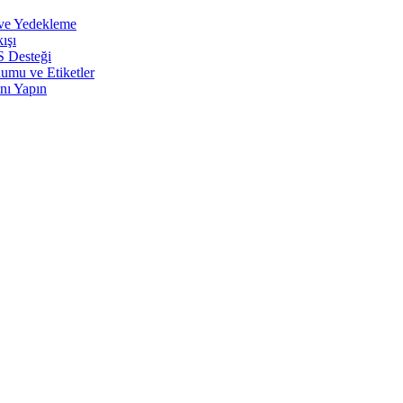
 ve Yedekleme
ışı
S Desteği
umu ve Etiketler
nı Yapın