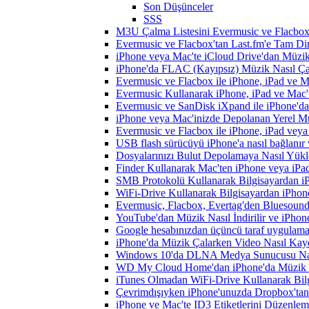
Son Düşünceler
SSS
M3U Çalma Listesini Evermusic ve Flacbox'a
Evermusic ve Flacbox'tan Last.fm'e Tam Di
iPhone veya Mac'te iCloud Drive'dan Müzik
iPhone'da FLAC (Kayıpsız) Müzik Nasıl Çal
Evermusic ve Flacbox ile iPhone, iPad ve 
Evermusic Kullanarak iPhone, iPad ve Mac'
Evermusic ve SanDisk iXpand ile iPhone'd
iPhone veya Mac'inizde Depolanan Yerel Mu
Evermusic ve Flacbox ile iPhone, iPad veya 
USB flash sürücüyü iPhone'a nasıl bağlanır v
Dosyalarınızı Bulut Depolamaya Nasıl Yükle
Finder Kullanarak Mac'ten iPhone veya iPa
SMB Protokolü Kullanarak Bilgisayardan i
WiFi-Drive Kullanarak Bilgisayardan iPhone
Evermusic, Flacbox, Evertag'den Bluesound 
YouTube'dan Müzik Nasıl İndirilir ve iPhon
Google hesabınızdan üçüncü taraf uygulamanı
iPhone'da Müzik Çalarken Video Nasıl Kayd
Windows 10'da DLNA Medya Sunucusu Nasıl E
WD My Cloud Home'dan iPhone'da Müzik N
iTunes Olmadan WiFi-Drive Kullanarak Bilgi
Çevrimdışıyken iPhone'unuzda Dropbox'tan
iPhone ve Mac'te ID3 Etiketlerini Düzenle