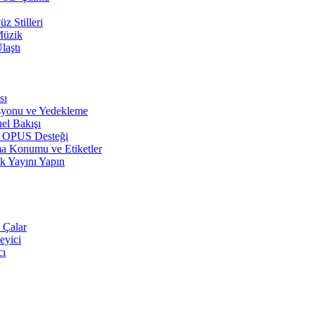
z Stilleri
Müzik
laştı
sı
syonu ve Yedekleme
el Bakışı
r, OPUS Desteği
a Konumu ve Etiketler
k Yayını Yapın
 Çalar
eyici
cı