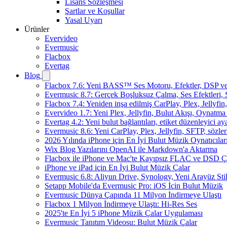
Lisans Sözleşmesi
Şartlar ve Koşullar
Yasal Uyarı
Ürünler
Evervideo
Evermusic
Flacbox
Evertag
Blog
Flacbox 7.6: Yeni BASS™ Ses Motoru, Efektler, DSP ve 
Evermusic 8.7: Gerçek Boşluksuz Çalma, Ses Efektleri,
Flacbox 7.4: Yeniden inşa edilmiş CarPlay, Plex, Jellyfi
Evervideo 1.7: Yeni Plex, Jellyfin, Bulut Akışı, Oynatma
Evertag 4.2: Yeni bulut bağlantıları, etiket düzenleyici aya
Evermusic 8.6: Yeni CarPlay, Plex, Jellyfin, SFTP, sözler
2026 Yılında iPhone için En İyi Bulut Müzik Oynatıcılar
Wix Blog Yazılarını OpenAI ile Markdown'a Aktarma
Flacbox ile iPhone ve Mac'te Kayıpsız FLAC ve DSD 
iPhone ve iPad için En İyi Bulut Müzik Çalar
Evermusic 6.8: Aliyun Drive, Synology, Yeni Arayüz Stil
Setapp Mobile'da Evermusic Pro: iOS İçin Bulut Müzik
Evermusic Dünya Çapında 11 Milyon İndirmeye Ulaştı
Flacbox 1 Milyon İndirmeye Ulaştı: Hi-Res Ses
2025'te En İyi 5 iPhone Müzik Çalar Uygulaması
Evermusic Tanıtım Videosu: Bulut Müzik Çalar