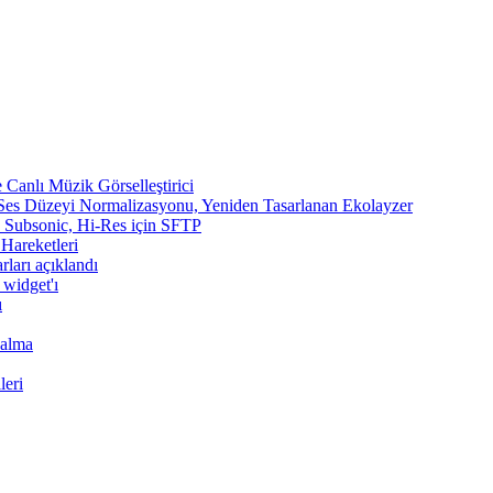
Canlı Müzik Görselleştirici
 Ses Düzeyi Normalizasyonu, Yeniden Tasarlanan Ekolayzer
n, Subsonic, Hi-Res için SFTP
 Hareketleri
rları açıklandı
 widget'ı
ı
Çalma
leri