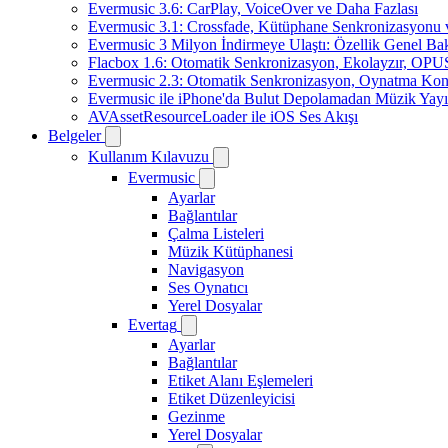
Evermusic 3.6: CarPlay, VoiceOver ve Daha Fazlası
Evermusic 3.1: Crossfade, Kütüphane Senkronizasyonu
Evermusic 3 Milyon İndirmeye Ulaştı: Özellik Genel Bak
Flacbox 1.6: Otomatik Senkronizasyon, Ekolayzır, OPU
Evermusic 2.3: Otomatik Senkronizasyon, Oynatma Kon
Evermusic ile iPhone'da Bulut Depolamadan Müzik Yayı
AVAssetResourceLoader ile iOS Ses Akışı
Belgeler
Kullanım Kılavuzu
Evermusic
Ayarlar
Bağlantılar
Çalma Listeleri
Müzik Kütüphanesi
Navigasyon
Ses Oynatıcı
Yerel Dosyalar
Evertag
Ayarlar
Bağlantılar
Etiket Alanı Eşlemeleri
Etiket Düzenleyicisi
Gezinme
Yerel Dosyalar