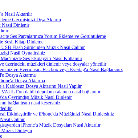
 Nasıl Aktarılır
nleme Geçmişinizi Dışa Aktarın
 Nasıl Dinlenir
ınır
Mac'te Ses Parçalarınıza Yorum Ekleme ve Görüntüleme
te Sesli Kitap Dinleme
a USB Flash Sürücüden Müzik Nasıl Çalınır
zigi Nasil Oynatirsiniz
Mac'inizde Ses Ekolayzırı Nasıl Kullanılır
e üzerindeki müzikleri dinlenir veya dosyalar yönetilir
rsiniz ve Evermusic, Flacbox veya Evertag'a Nasıl Bağlarsınız
d'e Dosya Aktarma
Phone'a Dosya Aktarma
'a Kablosuz Dosya Aktarımı Nasıl Yapılır
VAULT'un dahili depolama alanına nasıl bağlanılır
e'da Çevrimdışı Müzik Nasıl Dinlenir
n bağlantısını nasıl kesersiniz
edilir
tkinleştirilir ve iPhone'da Müziğinizi Nasıl Dinlersiniz
asıl Çalınır
sayardan iPhone'a Müzik Dosyaları Nasıl Aktarılır
 Müzik Dinleyin
me