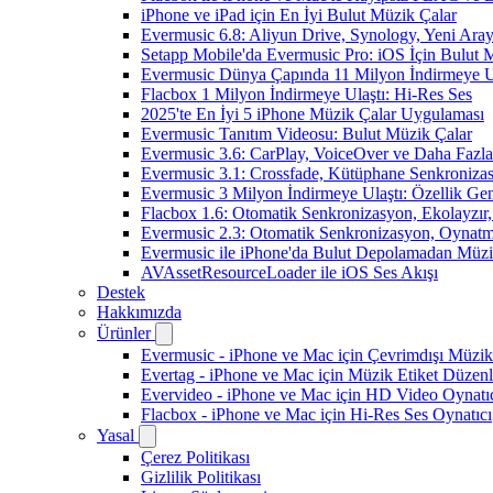
iPhone ve iPad için En İyi Bulut Müzik Çalar
Evermusic 6.8: Aliyun Drive, Synology, Yeni Arayü
Setapp Mobile'da Evermusic Pro: iOS İçin Bulut 
Evermusic Dünya Çapında 11 Milyon İndirmeye U
Flacbox 1 Milyon İndirmeye Ulaştı: Hi-Res Ses
2025'te En İyi 5 iPhone Müzik Çalar Uygulaması
Evermusic Tanıtım Videosu: Bulut Müzik Çalar
Evermusic 3.6: CarPlay, VoiceOver ve Daha Fazla
Evermusic 3.1: Crossfade, Kütüphane Senkroniza
Evermusic 3 Milyon İndirmeye Ulaştı: Özellik Gen
Flacbox 1.6: Otomatik Senkronizasyon, Ekolayzı
Evermusic 2.3: Otomatik Senkronizasyon, Oynatm
Evermusic ile iPhone'da Bulut Depolamadan Müzi
AVAssetResourceLoader ile iOS Ses Akışı
Destek
Hakkımızda
Ürünler
Evermusic - iPhone ve Mac için Çevrimdışı Müzik
Evertag - iPhone ve Mac için Müzik Etiket Düzenl
Evervideo - iPhone ve Mac için HD Video Oynatı
Flacbox - iPhone ve Mac için Hi-Res Ses Oynatıcı
Yasal
Çerez Politikası
Gizlilik Politikası