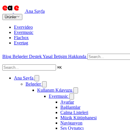
Ana Sayfa
Ürünler
Evervideo
Evermusic
Flacbox
Evertag
Blog
Belgeler
Destek
Yasal
İletişim
Hakkında
⌘
K
Ana Sayfa
Belgeler
Kullanım Kılavuzu
Evermusic
Ayarlar
Bağlantılar
Çalma Listeleri
Müzik Kütüphanesi
Navigasyon
Ses Oynatıcı