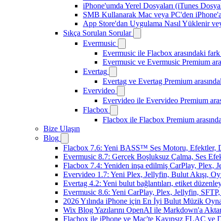
iPhone'umda Yerel Dosyaları (iTunes Dosyal
SMB Kullanarak Mac veya PC'den iPhone'a
App Store'dan Uygulama Nasıl Yüklenir vey
Sıkça Sorulan Sorular
Evermusic
Evermusic ile Flacbox arasındaki fark
Evermusic ve Evermusic Premium aras
Evertag
Evertag ve Evertag Premium arasındak
Evervideo
Evervideo ile Evervideo Premium aras
Flacbox
Flacbox ile Flacbox Premium arasında
Bize Ulaşın
Blog
Flacbox 7.6: Yeni BASS™ Ses Motoru, Efektler, D
Evermusic 8.7: Gerçek Boşluksuz Çalma, Ses Efek
Flacbox 7.4: Yeniden inşa edilmiş CarPlay, Plex, J
Evervideo 1.7: Yeni Plex, Jellyfin, Bulut Akışı, O
Evertag 4.2: Yeni bulut bağlantıları, etiket düzenley
Evermusic 8.6: Yeni CarPlay, Plex, Jellyfin, SFTP, 
2026 Yılında iPhone için En İyi Bulut Müzik Oynat
Wix Blog Yazılarını OpenAI ile Markdown'a Akt
Flacbox ile iPhone ve Mac'te Kayıpsız FLAC ve