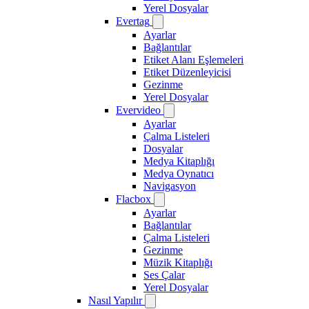
Yerel Dosyalar
Evertag
Ayarlar
Bağlantılar
Etiket Alanı Eşlemeleri
Etiket Düzenleyicisi
Gezinme
Yerel Dosyalar
Evervideo
Ayarlar
Çalma Listeleri
Dosyalar
Medya Kitaplığı
Medya Oynatıcı
Navigasyon
Flacbox
Ayarlar
Bağlantılar
Çalma Listeleri
Gezinme
Müzik Kitaplığı
Ses Çalar
Yerel Dosyalar
Nasıl Yapılır