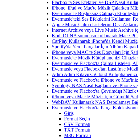
Flacbox'ta Ses Efektleri ve DSP Nasıl Kulla
iPhone, iPad ve Mac'te Müzik Çalarken Müzik
Evermusic'te Boşluksuz Çalmayı Etkinleşti
Evermusic'teki Ses Efektlerini Kullanma: R
Apple Music Çalma Listelerini Dışa Aktarm
Internet Archive veya Live Music Archive i
Kodi DLNA sunucusu kullanarak Mac / PC / 
CarPlay Kullanarak iPhone'da Kendi Müziğin
Spotify'da Yerel Parçalar İçin Albüm Kapak
iPhone veya MAC'te Ses Dosyaları İçin Şark
Evermusic'te Müzik Kütüphanenizi Cihazlar
Evermusic ve Flacbox'ta Çalma Listeleri, Alb
Evermusic veya Flacbox'tan Last.fm'e Müzik
Adım Adım Kılavuz: iCloud Kütüphanenizi 
Evermusic ve Flacbox'ta iPhone ve Mac'ini
Synology NAS Nasıl Bağlanır ve iPhone vey
Evermusic ve Flacbox'ta Çevrimdışı Müzik 
iPhone veya Mac'te Müzik için Gömülü Şarkı
WebDAV Kullanarak NAS Depolamayı Bağl
Evermusic ve Flacbox'ta Parça Koleksiyo
Giriş
Format Seçin
CSV Formatı
TXT Formatı
M3U Formatı