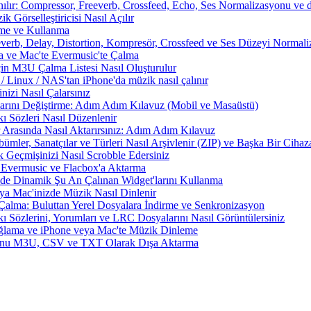
nılır: Compressor, Freeverb, Crossfeed, Echo, Ses Normalizasyonu ve d
 Görselleştiricisi Nasıl Açılır
rme ve Kullanma
everb, Delay, Distortion, Kompresör, Crossfeed ve Ses Düzeyi Normal
a ve Mac'te Evermusic'te Çalma
çin M3U Çalma Listesi Nasıl Oluşturulur
Linux / NAS'tan iPhone'da müzik nasıl çalınır
izi Nasıl Çalarsınız
larını Değiştirme: Adım Adım Kılavuz (Mobil ve Masaüstü)
ı Sözleri Nasıl Düzenlenir
 Arasında Nasıl Aktarırsınız: Adım Adım Kılavuz
ümler, Sanatçılar ve Türleri Nasıl Arşivlenir (ZIP) ve Başka Bir Cihaza
 Geçmişinizi Nasıl Scrobble Edersiniz
Evermusic ve Flacbox'a Aktarma
zde Dinamik Şu An Çalınan Widget'larını Kullanma
a Mac'inizde Müzik Nasıl Dinlenir
Çalma: Buluttan Yerel Dosyalara İndirme ve Senkronizasyon
 Sözlerini, Yorumları ve LRC Dosyalarını Nasıl Görüntülersiniz
ama ve iPhone veya Mac'te Müzik Dinleme
nunu M3U, CSV ve TXT Olarak Dışa Aktarma