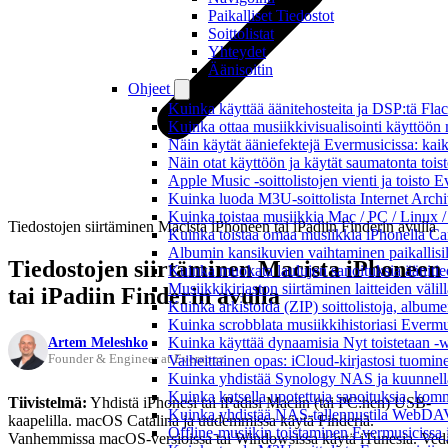
Paikalliset Tiedostot
Soittolistat
Yhteydet
Äänisoitin
Ohjeet
Kuinka käyttää äänitehosteita ja DSP:tä Fla
Kuinka ottaa musiikkivisualisointi käyttöön m
Näin käytät ääniefektejä Evermusicissa: kai
Näin otat käyttöön ja käytät saumatonta tois
Apple Music -soittolistojen vienti ja toisto 
Kuinka luoda M3U-soittolista Internet Archi
Kuinka toistaa musiikkia Mac / PC / Linux 
Tiedostojen siirtäminen Macista iPhoneen tai iPadiin Finderin avulla
Kuinka toistaa omaa musiikkia iPhonella Ca
Albumin kansikuvien vaihtaminen paikallisille
Tiedostojen siirtäminen Macista iPhoneen
Kuinka muokata laulujen sanoituksia äänitie
Musiikkikirjaston siirtäminen laitteiden väli
tai iPadiin Finderin avulla
Kuinka arkistoida (ZIP) soittolistoja, albumei
Kuinka scrobblata musiikkihistoriasi Evermus
Artem Meleshko
Kuinka käyttää dynaamisia Nyt toistetaan -w
Founder & Engineer at Everappz
Vaiheittainen opas: iCloud-kirjastosi tuomi
Kuinka yhdistää Synology NAS ja kuunnella 
Kuinka katsella upotettuja sanoituksia, komm
Tiivistelmä:
Yhdistä iPhonesi tai iPadisi Maciin (tai PC:hen) USB-
Kuinka yhdistää NAS-tallennustila WebDAV:n
kaapelilla. macOS Catalina ja uudemmissa käytä Finderiä.
Offline-musiikin toistaminen Evermusicissa ja
Vanhemmissa macOS-versioissa tai Windowsissa käytä iTunesia. Ved