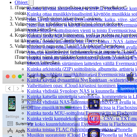
Ohjeet
iTunesin vasemmassa sivupalkissa napsauta “Sovellukset”-
Kuinka käyttää äänitehosteita ja DSP:tä Flacboxissa: kom
osiota.
Kuinka ottaa musiikkivisualisointi käyttöön musiikkia soit
Vieritä alas “Tiedostojen jakaminen” -osioon.
Näin käytät ääniefektejä Evermusicissa: kaiku, viive, sä
Valitse sovellus nähdäksesi käytettävissä olevat tiedostot
Näin otat käyttöön ja käytät saumatonta toistoa Evermusi
jakamiseen laitteellasi.
Apple Music -soittolistojen vienti ja toisto Evermusicissa
Kopioidaksesi tiedostoja laitteeseesi, vedä ja pudota ne kansiost
Kuinka luoda M3U-soittolista Internet Archivesta tai Li
tai ikkunasta “Asiakirjat”-luetteloon iTunesissa.
Kuinka toistaa musiikkia Mac / PC / Linux / NAS -laitt
Vaihtoehtoisesti napsauta “Lisää” “Asiakirjat”-luettelossa
Kuinka toistaa omaa musiikkia iPhonella CarPlayn avull
iTunesissa, etsi äänitiedostot tietokoneeltasi ja napsauta “Lisää”
Albumin kansikuvien vaihtaminen paikallisille kappaleille
iTunes kopioi nämä musiikkitiedostot sovelluksen “Asiakirjat”-
Kuinka muokata laulujen sanoituksia äänitiedostoissa iP
hakemistoon laitteellasi.
Musiikkikirjaston siirtäminen laitteiden välillä Evermusic
Kuinka arkistoida (ZIP) soittolistoja, albumeita, artisteja 
Kuinka scrobblata musiikkihistoriasi Evermusicista tai F
Kuinka käyttää dynaamisia Nyt toistetaan -widgetejä Ever
Vaiheittainen opas: iCloud-kirjastosi tuominen Evermusic
Kuinka yhdistää Synology NAS ja kuunnella musiikkia iP
Kuinka katsella upotettuja sanoituksia, kommentteja ja LR
Kuinka yhdistää NAS-tallennustila WebDAV:n avulla ja k
Offline-musiikin toistaminen Evermusicissa ja Flacboxissa:
Kuinka tuoda M3U-soittolista Evermusiciin ja Flacboxii
Kuinka viedä kappalekokoelma M3U-, CSV- ja TXT-muot
Vie koko kuunteluhistoriasi Evermusicista ja Flacboxista 
Kuinka toistaa FLAC (häviötöntä) musiikkia iPhonella
Musiikin suoratoisto iCloud Drivesta iPhonella tai Macill