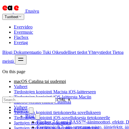
Etusivu
Tuotteet
Evervideo
Evermusic
Flacbox
Evertag
Blogi
Dokumentaatio
Tuki
Oikeudelliset tiedot
Yhteystiedot
Tietoa
meistä
On this page
macOS Catalina tai uudempi
Vaiheet
Tiedostojen kopiointi Macista iOS-laitteeseen
Tiedostojen kopiointi iOS-laitteesta Maciin
CTRL K
macOS-versiot ennen Catalinaa
Vaiheet
Etusivu
Tiedostojen kopiointi tietokoneelta sovellukseen
Blog
Tiedostojen kopiointi iOS-sovelluksesta tietokoneelle
Flacbox 7.6: uusi BASS™-äänimoottori, efektit, DS
Jaettujen tiedostojen avaaminen
Evermusic 8.7: aito saumaton toisto, ääniefektit, 
Jaettujen tiedostojen poistaminen iOS-laitteesta