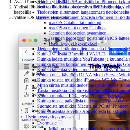
Kuinka yhdistää USB-muistitikku iPhoneen ja kuunnel
Avaa iTunes Macillasi tai PC:lläsi.
Kuinka ladata tiedostoja pilvitallennustilaan ja yh
Yhdistä iPhonesi tai iPadisi tietokoneeseen USB Lightning -
Tiedostojen siirtäminen langattomasti tietokoneel
kaapelilla.
Tiedostojen siirtäminen Macista iPhoneen tai iPadi
Valitse iOS-laitteesi iTunesissa.
macOS Catalina tai uudempi
macOS-versiot ennen Catalinaa
Jaettujen tiedostojen avaaminen
Jaettujen tiedostojen poistaminen iOS-laittee
Usein kysytyt kysymykset
Tiedostojen siirtäminen tietokoneelta iPhoneen SM
Kuinka yhdistää Bluesound VAULTin sisäinen tallen
Kuinka ladata musiikkia YouTubesta ja kuunnella o
Kuinka irrottaa kolmannen osapuolen sovellus Googl
Kuinka tallentaa videota musiikin soidessa iPhonel
Kuinka ottaa käyttöön DLNA Media Server Windows
Kuinka toistaa musiikkia iPhonella WD My Clou
Miten siirtää musiikkitiedostoja tietokoneelta iPh
Toista musiikkia Dropboxista iPhonellasi offline-ti
Kuinka muokata ID3-tageja iPhonella ja Macilla
Kuinka toistaa paikallisia tiedostoja (iTunes-tiedos
Suoratoista musiikkia Macista tai PC:stä iPhonee
Kuinka asentaa sovellus App Storesta tai aktivoida
Usein kysytyt kysymykset
Evermusic
Mikä on ero Evermusicin ja Flacboxin välill