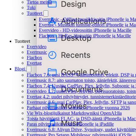
Tietoa meistä
Tuki
Tuotteet
Evermusic - Offline-musiikkisoitin iPhonelle ja Ma
Evertag - Musiikin tunniste-editori iPhonelle ja Ma
Evervideo - HD-videosoitin iPhonelle ja Macille
Flacbox - Hi-Res-äänisoitin iPhonelle ja Macille
Tuotteet
Evervideo
Evermusic
Flacbox
Evertag
Blogi
Flacbox 7.6: uusi BASS™-äänimoottori, efektit, DSP ja re
Evermusic 8.7: aito saumaton toisto, ääniefektit, äänenv
Flacbox 7.4: Uusittu CarPlay, Plex, Jellyfin, Subsonic j
Evervideo 1.7: uudet Plex, Jellyfin, pilvisuoratoisto, toist
Evertag 4.2: uudet pilviyhteydet, tunnistemerkintäeditorin 
Evermusic 8.6: uusi CarPlay, Plex, Jellyfin, SFTP ja san
Parhaat pilvimusiikin soittimet iPhonelle vuonna 2026
Vie Wix-blogijulkaisut Markdowniksi OpenAI:lla
Toista häviötöntä FLAC- ja DSD-ääntä iPhonella ja Maci
Paras pilvimusiikin soitin iPhonelle ja iPadille
Evermusic 6.8: Aliyun Drive, Synology, uudet käyttöliitt
Evermusic Pro Setapp Mobilessa: pilvimusiikki iOS:lle