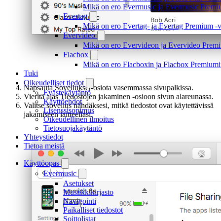
Mikä on ero Evermusic ja Evermusic Premiu
Evertag
Mikä on ero Evertag- ja Evertag Premium -ve
Evervideo
Mikä on ero Evervideon ja Evervideo Premiu
Flacbox
Mikä on ero Flacboxin ja Flacbox Premiumin
Tuki
Oikeudelliset tiedot
Napsauta Sovellukset-osiota vasemmassa sivupalkissa.
Evästekäytäntö
Vieritä alas Tiedostojen jakaminen -osioon sivun alareunassa.
Käyttöehdot
Valitse sovellus nähdäksesi, mitkä tiedostot ovat käytettävissä
Lisenssisopimus
jakamiseen laitteellasi.
Oikeudellinen ilmoitus
Tietosuojakäytäntö
Yhteystiedot
Tietoa meistä
Käyttöopas
Evermusic
Asetukset
Musiikkikirjasto
Navigointi
Paikalliset tiedostot
Soittolistat