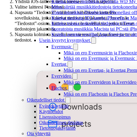
Kuinka toistaa musiikkia iPhonella WD M
Yhdistä iOS-laitteesi tietokoneeseen USB-kaapelilla.
Miten siirtää musiikkitiedostoja tietokonee
Valitse laitteesi Finderissä.
Toista musiikkia Dropboxista iPhonellasi offl
Napsauta “Tiedostot”-välilehteä nähdäksesi luettelon
Kuinka muokata ID3-tageja iPhonella ja Mac
sovelluksista, jotka tukevat tiedostojen jakamista. Jos et näe
Kuinka toistaa paikallisia tiedostoja (iTunes
“Tiedostot”-osiota, laitteessasi ei ole sovelluksia, jotka tukevat
Suoratoista musiikkia Macista tai PC:stä i
tiedostojen jakamista.
Kuinka asentaa sovellus App Storesta tai akt
Napsauta kolmiota sovelluksen vieressä paljastaaksesi jaettavat
tiedostot.
Usein kysytyt kysymykset
Evermusic
Mikä on ero Evermusicin ja Flacboxin 
Mikä on ero Evermusic ja Evermusic 
Evertag
Mikä on ero Evertag- ja Evertag Premi
Evervideo
Mikä on ero Evervideon ja Evervideo 
Flacbox
Mikä on ero Flacboxin ja Flacbox Pre
Oikeudelliset tiedot
Evästekäytäntö
Käyttöehdot
Lisenssisopimus
Oikeudellinen ilmoitus
Tietosuojakäytäntö
Ota yhteyttä