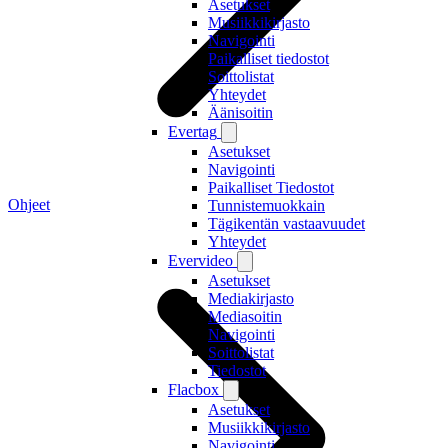
Asetukset
Musiikkikirjasto
Navigointi
Paikalliset tiedostot
Soittolistat
Yhteydet
Äänisoitin
Evertag
Asetukset
Navigointi
Paikalliset Tiedostot
Ohjeet
Tunnistemuokkain
Tägikentän vastaavuudet
Yhteydet
Evervideo
Asetukset
Mediakirjasto
Mediasoitin
Navigointi
Soittolistat
Tiedostot
Flacbox
Asetukset
Musiikkikirjasto
Navigointi