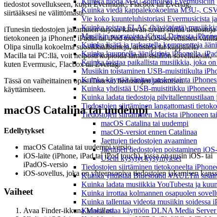
Kuinka tuoda M3U-soittolista Evermusiciin 
tiedostot sovellukseen, kuten Evermusic, Flacbox tai Evertag,
Kuinka viedä kappalekokoelma M3U-, CSV-
siirtääksesi ne välittömästi.
Vie koko kuunteluhistoriasi Evermusicista ja
Kuinka toistaa FLAC (häviötöntä) musiikkia
iTunesin tiedostojen jakaminen tarjoaa kätevän tavan siirtää tiedostoja
Musiikin suoratoisto iCloud Drivesta iPhonel
tietokoneen ja iPhonen, iPadin tai iPod touchin iOS-sovellusten välillä
Kuinka lisätä ja tarkastella kommentteja ään
Olipa sinulla kokoelma suosikkialbumeja, artisteja tai kappaleita
Kuinka kuunnella äänikirjoja iPhonella, iPad
Macilla tai PC:llä, voit helposti kopioida tämän sisällön sovelluksiin,
Kuinka toistaa paikallista musiikkia, joka on 
kuten Evermusic, Flacbox tai Evertag.
Musiikin toistaminen USB-muistitikulta iPh
Kuinka käyttää äänitaajuuskorjainta iPhoness
Tässä on vaiheittainen opas iTunesin tiedostojen jakamisen
Kuinka yhdistää USB-muistitikku iPhoneen ja 
käyttämiseen.
Kuinka ladata tiedostoja pilvitallennustilaa
Tiedostojen siirtäminen langattomasti tieto
macOS Catalina tai uudempi
Tiedostojen siirtäminen Macista iPhoneen tai
macOS Catalina tai uudempi
Edellytykset
macOS-versiot ennen Catalinaa
Jaettujen tiedostojen avaaminen
macOS Catalina tai uudempi versio
Jaettujen tiedostojen poistaminen iOS-l
iOS-laite (iPhone, iPad tai iPod touch), jossa on uusin iOS- tai
Usein kysytyt kysymykset
iPadOS-versio
Tiedostojen siirtäminen tietokoneelta iPhon
iOS-sovellus, joka on yhteensopiva tiedostojen jakamisen kans
Kuinka yhdistää Bluesound VAULTin sisäinen
Kuinka ladata musiikkia YouTubesta ja kuunn
Vaiheet
Kuinka irrottaa kolmannen osapuolen sovellu
Kuinka tallentaa videota musiikin soidessa i
Kuinka ottaa käyttöön DLNA Media Server W
Avaa Finder-ikkuna Macillasi.