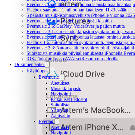
Evermusic saavuttaa 11 miljoonaa latausta maailmanlaajui
Flacbox saavuttaa 1 miljoonan latauksen: Hi-Res-ääni
5 parasta musiikkisoitinsovellusta iPhonelle vuonna 2025
Evermusicin promovideo: pilvimusiikkisoitin
Evermusic 3.6: CarPlay, VoiceOver ja paljon muuta
Evermusic 3.1: Crossfade, kirjaston synkronointi ja varm
Evermusic saavuttaa 3 miljoonaa latausta: ominaisuuskat
Flacbox 1.6: automaattinen synkronointi, taajuuskorjain
Evermusic 2.3: Automaattinen synkronointi, toistosijainti 
Suoratoista musiikkia pilvitallennuksesta iPhonella Everm
iOS-äänisuoratoisto AVAssetResourceLoaderilla
Dokumentaatio
Käyttöopas
Evermusic
Asetukset
Musiikkikirjasto
Navigointi
Paikalliset tiedostot
Soittolistat
Yhteydet
Äänisoitin
Evertag
Asetukset
Navigointi