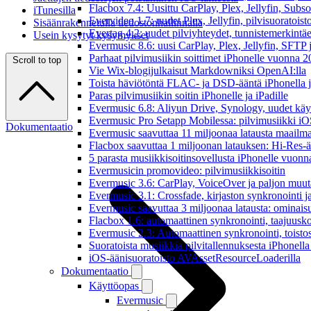
Flacbox 7.4: Uusittu CarPlay, Plex, Jellyfin, Subs
iTunesilla
Evervideo 1.7: uudet Plex, Jellyfin, pilvisuoratoisto
Sisäänrakennetulla tiedostonhallinnalla
Evertag 4.2: uudet pilviyhteydet, tunnistemerkintäed
Usein kysytyt kysymykset
Evermusic 8.6: uusi CarPlay, Plex, Jellyfin, SFTP 
Parhaat pilvimusiikin soittimet iPhonelle vuonna 
Scroll to top
Vie Wix-blogijulkaisut Markdowniksi OpenAI:lla
Toista häviötöntä FLAC- ja DSD-ääntä iPhonella j
Paras pilvimusiikin soitin iPhonelle ja iPadille
Evermusic 6.8: Aliyun Drive, Synology, uudet käytt
Evermusic Pro Setapp Mobilessa: pilvimusiikki iOS
Dokumentaatio
Evermusic saavuttaa 11 miljoonaa latausta maailma
Flacbox saavuttaa 1 miljoonan latauksen: Hi-Res-ä
5 parasta musiikkisoitinsovellusta iPhonelle vuon
Evermusicin promovideo: pilvimusiikkisoitin
Evermusic 3.6: CarPlay, VoiceOver ja paljon muut
Evermusic 3.1: Crossfade, kirjaston synkronointi 
Evermusic saavuttaa 3 miljoonaa latausta: ominais
Flacbox 1.6: automaattinen synkronointi, taajuusk
Evermusic 2.3: Automaattinen synkronointi, toistosij
Suoratoista musiikkia pilvitallennuksesta iPhonell
iOS-äänisuoratoisto AVAssetResourceLoaderilla
Dokumentaatio
Käyttöopas
Evermusic