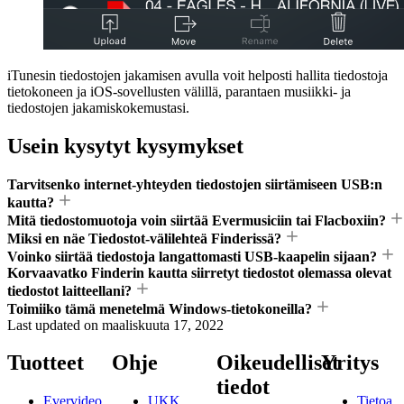
iTunesin tiedostojen jakamisen avulla voit helposti hallita tiedostoja
tietokoneen ja iOS-sovellusten välillä, parantaen musiikki- ja
tiedostojen jakamiskokemustasi.
Usein kysytyt kysymykset
Tarvitsenko internet-yhteyden tiedostojen siirtämiseen USB:n
kautta?
Mitä tiedostomuotoja voin siirtää Evermusiciin tai Flacboxiin?
Miksi en näe Tiedostot-välilehteä Finderissä?
Voinko siirtää tiedostoja langattomasti USB-kaapelin sijaan?
Korvaavatko Finderin kautta siirretyt tiedostot olemassa olevat
tiedostot laitteellani?
Toimiiko tämä menetelmä Windows-tietokoneilla?
Last updated on
maaliskuuta 17, 2022
Tuotteet
Ohje
Oikeudelliset
Yritys
tiedot
Evervideo
UKK
Tietoa