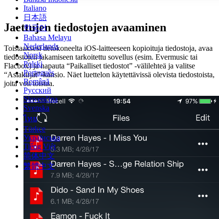
Italiano
日本語
Jaettujen tiedostojen avaaminen
한국어
Bahasa Melayu
Nederlands
Toistaaksesi tietokoneelta iOS-laitteeseen kopioituja tiedostoja, avaa
Norsk
tiedostojen jakamiseen tarkoitettu sovellus (esim. Evermusic tai
Polski
Flacbox) ja napauta “Paikalliset tiedostot” -välilehteä ja valitse
Português
“Asiakirjat”-kansio. Näet luettelon käytettävissä olevista tiedostoista,
Română
joita voit toistaa.
Русский
Slovenčina
Svenska
ไทย
Türkçe
Українська
Tiếng Việt
简体中文
繁體中文