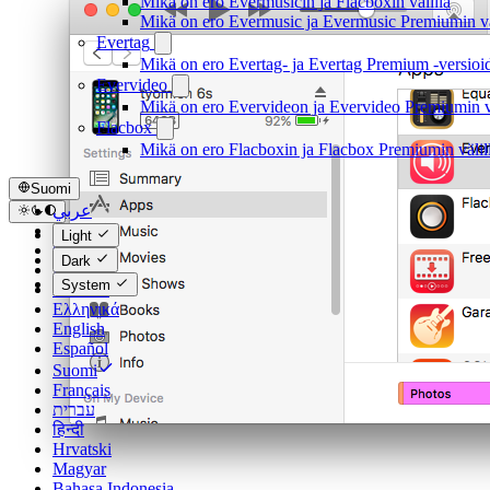
Mikä on ero Evermusicin ja Flacboxin välillä
Mikä on ero Evermusic ja Evermusic Premiumin vä
Evertag
Mikä on ero Evertag- ja Evertag Premium -versioid
Evervideo
Mikä on ero Evervideon ja Evervideo Premiumin vä
Flacbox
Mikä on ero Flacboxin ja Flacbox Premiumin välil
Suomi
عربي
Català
Light
Čeština
Dark
Dansk
System
Deutsch
Ελληνικά
English
Español
Suomi
Français
עברית
हिन्दी
Hrvatski
Magyar
Bahasa Indonesia