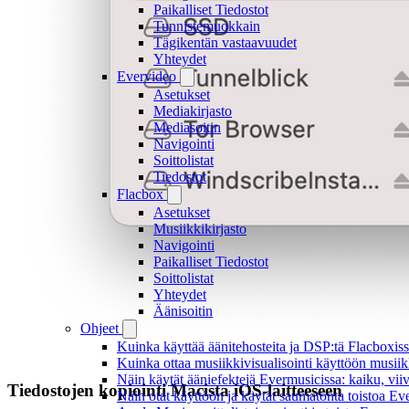
Paikalliset Tiedostot
Tunnistemuokkain
Tägikentän vastaavuudet
Yhteydet
Evervideo
Asetukset
Mediakirjasto
Mediasoitin
Navigointi
Soittolistat
Tiedostot
Flacbox
Asetukset
Musiikkikirjasto
Navigointi
Paikalliset Tiedostot
Soittolistat
Yhteydet
Äänisoitin
Ohjeet
Kuinka käyttää äänitehosteita ja DSP:tä Flacboxiss
Kuinka ottaa musiikkivisualisointi käyttöön musiikki
Näin käytät ääniefektejä Evermusicissa: kaiku, vi
Tiedostojen kopiointi Macista iOS-laitteeseen
Näin otat käyttöön ja käytät saumatonta toistoa Ev