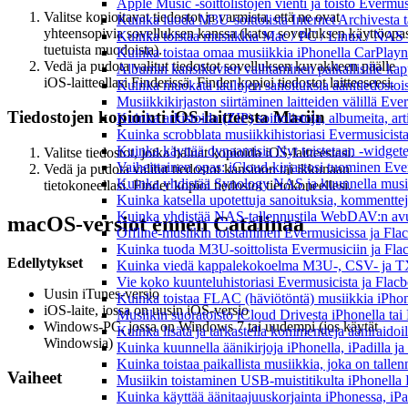
Apple Music -soittolistojen vienti ja toisto Evermu
Valitse kopioitavat tiedostot ja varmista, että ne ovat
Kuinka luoda M3U-soittolista Internet Archivesta 
yhteensopivia sovelluksen kanssa (katso sovelluksen käyttöopa
Kuinka toistaa musiikkia Mac / PC / Linux / NAS 
tuetuista muodoista).
Kuinka toistaa omaa musiikkia iPhonella CarPlayn
Vedä ja pudota valitut tiedostot sovelluksen kuvakkeen päälle
Albumin kansikuvien vaihtaminen paikallisille kappa
iOS-laitteellasi Finderissä. Finder kopioi tiedostot laitteeseesi.
Kuinka muokata laulujen sanoituksia äänitiedostoi
Musiikkikirjaston siirtäminen laitteiden välillä Eve
Tiedostojen kopiointi iOS-laitteesta Maciin
Kuinka arkistoida (ZIP) soittolistoja, albumeita, art
Kuinka scrobblata musiikkihistoriasi Evermusicista
Kuinka käyttää dynaamisia Nyt toistetaan -widgete
Valitse tiedostot, jotka haluat kopioida iOS-laitteestasi.
Vaiheittainen opas: iCloud-kirjastosi tuominen Eve
Vedä ja pudota valitut tiedostot kansioon tai ikkunaan
Kuinka yhdistää Synology NAS ja kuunnella musiik
tietokoneellasi. Finder kopioi tiedostot tietokoneellesi.
Kuinka katsella upotettuja sanoituksia, kommenttej
Kuinka yhdistää NAS-tallennustila WebDAV:n avull
macOS-versiot ennen Catalinaa
Offline-musiikin toistaminen Evermusicissa ja Flacb
Kuinka tuoda M3U-soittolista Evermusiciin ja Fla
Edellytykset
Kuinka viedä kappalekokoelma M3U-, CSV- ja TX
Vie koko kuunteluhistoriasi Evermusicista ja Flacb
Uusin iTunes-versio
Kuinka toistaa FLAC (häviötöntä) musiikkia iPhon
iOS-laite, jossa on uusin iOS-versio
Musiikin suoratoisto iCloud Drivesta iPhonella tai
Windows-PC, jossa on Windows 7 tai uudempi (jos käytät
Kuinka lisätä ja tarkastella kommentteja ääniraidoi
Windowsia)
Kuinka kuunnella äänikirjoja iPhonella, iPadilla j
Kuinka toistaa paikallista musiikkia, joka on tallenn
Vaiheet
Musiikin toistaminen USB-muistitikulta iPhonella
Kuinka käyttää äänitaajuuskorjainta iPhonessa, iPa