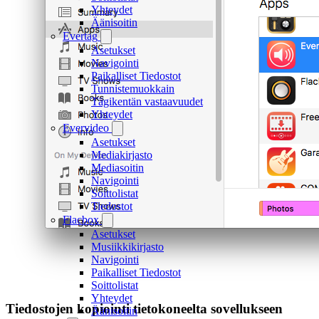
Yhteydet
Äänisoitin
Evertag
Asetukset
Navigointi
Paikalliset Tiedostot
Tunnistemuokkain
Tägikentän vastaavuudet
Yhteydet
Evervideo
Asetukset
Mediakirjasto
Mediasoitin
Navigointi
Soittolistat
Tiedostot
Flacbox
Asetukset
Musiikkikirjasto
Navigointi
Paikalliset Tiedostot
Soittolistat
Yhteydet
Tiedostojen kopiointi tietokoneelta sovellukseen
Äänisoitin