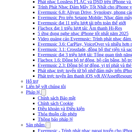
Phát nhạc Lossless FLAC và DSD trên iPhone và
Trình Phát Nhạc Đám Mây Tốt Nhất cho iPhone v
Evermusic 6.8: Aliyun Drive, Synology, phong cá
Evermusic Pro trên Setapp Mobile: Nhạc đám mâ
Evermusic đạt 11 triệu lượt tải trên toàn thế giới
Flacbox đạt 1 triệu lượt tải: Âm thanh Hi-Res
5 ứng dụng nghe nhạc iPhone tốt nhất năm 2025
Video quảng cáo Evermusic: Trình phát nhạc đám
Evermusic 3.6: CarPlay, VoiceOver và nhiều hơn 
Evermusic 3.1: Crossfade, đồng bộ thư viện và sa
Evermusic đạt 3 triệu lượt tải: Tổng quan tính năn
Flacbox 1.6: Đồng bộ tự động, bộ cân bằng, hỗ 
Evermusic 2.3: Đồng bộ tự động, vị trí phát và thẻ
Phát nhạc trực tuyến từ bộ nhớ đám mây trên iPh
Phát trực tuyến âm thanh iOS với AVAssetResour
Hỗ trợ
Liên hệ với chúng tôi
Pháp lý
Chính sách Bảo mật
Chính sách Cookie
Điều khoản và Điều kiện
Thỏa thuận cấp phép
Thông báo pháp lý
Sản phẩm
Evermusic - Trình phát nhạc ngoại tuyến cho iPh