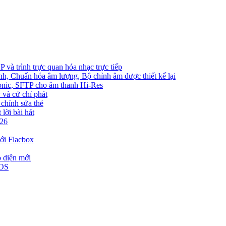
và trình trực quan hóa nhạc trực tiếp
nh, Chuẩn hóa âm lượng, Bộ chỉnh âm được thiết kế lại
bsonic, SFTP cho âm thanh Hi-Res
 và cử chỉ phát
 chỉnh sửa thẻ
lời bài hát
026
ới Flacbox
o diện mới
iOS