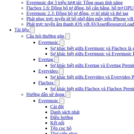
Evermusic đạt 3 triệu lượt tải: Tổng quan tính năng
Flacbox 1.6: Đồng bộ tự động, bộ cân bằng, hỗ trợ OP
Evermusic 2.3: Đồng bộ tự động, vị trí phát và thẻ tag
Phát nhạc trực tuyến từ bộ nhớ đám mây trên iPhone vớ
Phát trực tuyến âm thanh iOS với AVAssetResourceLoad
Tài liệu
Câu hỏi thường gặp
Evermusic
Sự khác biệt giữa Evermusic và Flacbox là 
Sự khác biệt giữa Evermusic và Evermusic 
Evertag
Sự khác biệt giữa Evertag và Evertag Premi
Evervideo
Sự khác biệt giữa Evervideo và Evervideo 
Flacbox
Sự khác biệt giữa Flacbox và Flacbox Premi
Hướng dẫn sử dụng
Evermusic
Cài đặt
Danh sách phát
Điều hướng
Kết nối
Tệp cục bộ
Thư viện nhạc