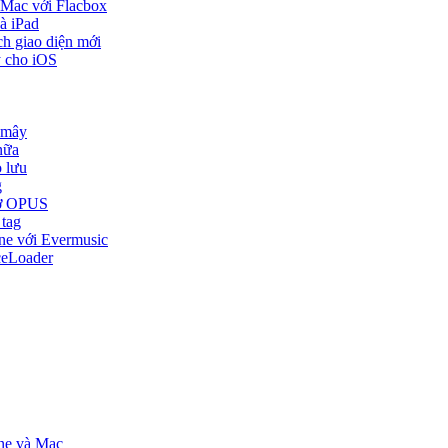
 Mac với Flacbox
à iPad
ch giao diện mới
y cho iOS
 mây
nữa
o lưu
g
trợ OPUS
 tag
one với Evermusic
ceLoader
one và Mac