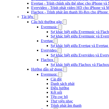
Evertag - Trình chỉnh sửa thẻ nhạc cho iPhone và
Evervideo - Trình phát video HD cho iPhone và 
Flacbox - Trình phát âm thanh Hi-Res cho iPhone
Tài liệu
Câu hỏi thường gặp
Evermusic
Sự khác biệt giữa Evermusic và Flacb
Sự khác biệt giữa Evermusic và Ever
Evertag
Sự khác biệt giữa Evertag và Evertag
Evervideo
Sự khác biệt giữa Evervideo và Ever
Flacbox
Sự khác biệt giữa Flacbox và Flacbox
Hướng dẫn sử dụng
Evermusic
Cài đặt
Danh sách phát
Điều hướng
Kết nối
Tệp cục bộ
Thư viện nhạc
Trình phát âm thanh