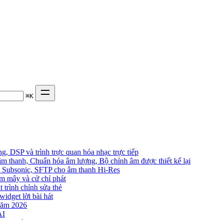
⌘
K
, DSP và trình trực quan hóa nhạc trực tiếp
âm thanh, Chuẩn hóa âm lượng, Bộ chỉnh âm được thiết kế lại
in, Subsonic, SFTP cho âm thanh Hi-Res
đám mây và cử chỉ phát
t trình chỉnh sửa thẻ
widget lời bài hát
năm 2026
AI