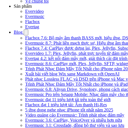
Về chúng tôi
Sản phẩm
Evervideo
Evermusic
Flacbox
Evertag
Blog
Flacbox 7.6: Bộ máy âm thanh BASS mới, hiệu ứng, DSP 
Evermusic 8.7: Phát liền mạch thực sự, Hiệu ứng âm tha
Flacbox 7.4: CarPlay được dựng lại, Plex, Jellyfin, Su
Evervideo 1.7: Plex, Jellyfin, phát trực tuyến từ đám mây
Evertag 4.2: kết nối đám mây mới, giải thích cài đặt trình
Evermusic 8.6: CarPlay mới, Plex, Jellyfin, SFTP, widget 
Trình Phát Nhạc Đám Mây Tốt Nhất cho iPhone năm 2
Xuất bài viết blog Wix sang Markdown với OpenAI
Phát nhạc Lossless FLAC và DSD trên iPhone và Mac v
Trình Phát Nhạc Đám Mây Tốt Nhất cho iPhone và iPad
Evermusic 6.8: Aliyun Drive, Synology, phong cách gia
Evermusic Pro trên Setapp Mobile: Nhạc đám mây cho 
Evermusic đạt 11 triệu lượt tải trên toàn thế giới
Flacbox đạt 1 triệu lượt tải: Âm thanh Hi-Res
5 ứng dụng nghe nhạc iPhone tốt nhất năm 2025
Video quảng cáo Evermusic: Trình phát nhạc đám mây
Evermusic 3.6: CarPlay, VoiceOver và nhiều hơn nữa
Evermusic 3.1: Crossfade, đồng bộ thư viện và sao lưu