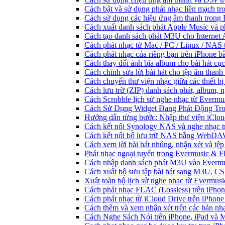
Cách bật và sử dụng phát nhạc liền mạch t
Cách sử dụng các hiệu ứng âm thanh trong 
Cách xuất danh sách phát Apple Music và p
Cách tạo danh sách phát M3U cho Internet 
Cách phát nhạc từ Mac / PC / Linux / NA
Cách phát nhạc của riêng bạn trên iPhone b
Cách thay đổi ảnh bìa album cho bài hát cụ
Cách chỉnh sửa lời bài hát cho tệp âm tha
Cách chuyển thư viện nhạc giữa các thiết b
Cách lưu trữ (ZIP) danh sách phát, album, n
Cách Scrobble lịch sử nghe nhạc từ Evermu
Cách Sử Dụng Widget Đang Phát Động Tron
Hướng dẫn từng bước: Nhập thư viện iClou
Cách kết nối Synology NAS và nghe nhạc t
Cách kết nối bộ lưu trữ NAS bằng WebDAV
Cách xem lời bài hát nhúng, nhận xét và t
Phát nhạc ngoại tuyến trong Evermusic & 
Cách nhập danh sách phát M3U vào Evermu
Cách xuất bộ sưu tập bài hát sang M3U, C
Xuất toàn bộ lịch sử nghe nhạc từ Evermus
Cách phát nhạc FLAC (Lossless) trên iPho
Cách phát nhạc từ iCloud Drive trên iPhon
Cách thêm và xem nhận xét trên các bản nh
Cách Nghe Sách Nói trên iPhone, iPad và