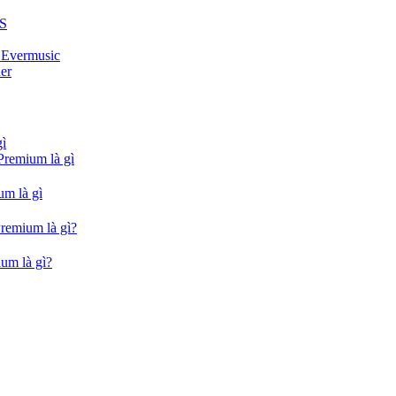
US
i Evermusic
er
gì
Premium là gì
um là gì
Premium là gì?
um là gì?