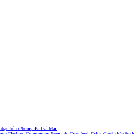
 nhạc trên iPhone, iPad và Mac
ong Flacbox: Compressor, Freeverb, Crossfeed, Echo, Chuẩn hóa âm l