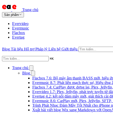
Trang chủ
Sản phẩm
Evervideo
Evermusic
Flacbox
Evertag
Blog
Tài liệu
Hỗ trợ
Pháp lý
Liên hệ
Giới thiệu
⌘
K
Trang chủ
Blog
Flacbox 7.6: Bộ máy âm thanh BASS mới, hiệu ứng
Evermusic 8.7: Phát liền mạch thực sự, Hiệu ứng 
Flacbox 7.4: CarPlay được dựng lại, Plex, Jellyf
Evervideo 1.7: Plex, Jellyfin, phát trực tuyến từ 
Evertag 4.2: kết nối đám mây mới, giải thích cài đặ
Evermusic 8.6: CarPlay mới, Plex, Jellyfin, SFTP, 
Trình Phát Nhạc Đám Mây Tốt Nhất cho iPhone 
Xuất bài viết blog Wix sang Markdown với Open