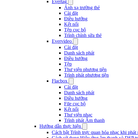
Evertag
Ánh xạ trường thẻ
Cài đặt
Điều hướng
Kết nối
Tệp cục bộ
Trình chỉnh sửa thẻ
Evervideo
Cài đặt
Danh sách phát
Điều hướng
Tệp
Thư viện phương tiện
Trình phát phương tiện
Flacbox
Cài đặt
Danh sách phát
Điều hướng
File cục bộ
Kết nối
Thư viện nhạc
Trình phát Âm thanh
Hướng dẫn thực hiện
Cách bật Trình trực quan hóa nhạc khi phát
Cách sử dụng Hiệu ứng âm thanh và DSP tr