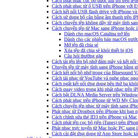
Cach phat nhac cuc bo duoc luu tru tren iP
Cách phát nhạc từ ổ USB trên iPhone với 
Cách kết nối USB flash drive với iPhone và
Cách sử dụng bộ cân bằng âm thanh trên iP
Cách chuyển tệp không dây từ máy tính sa
Cách chuyển tệp từ Mac sang iPhone hoặc i
Dành cho macOS Catalina trở lên
Dành cho các phiên bản macOS trước
Mở tệp đã chia sẻ
Xóa tệp đã chia sẻ khỏi thiết bị iOS
Câu hỏi thường gặp
Cách tải tệp lên bộ nhớ đám mây và kết nối
Chuyển tệp từ máy tính sang iPhone bằng 
Cách kết nối bộ nhớ trong của Bluesound 
Cách tải nhạc từ YouTube và nghe nhạc ngoạ
Cách ngắt kết nối ứng dụng bên thứ ba khỏi
Cách quay video trong khi phát nhạc trên i
Cách bật DLNA Media Server trên Windows 
Cách phát nhạc trên iPhone từ WD My Cl
Cách chuyển tệp nhạc từ máy tính sang iPh
Phát nhạc từ Dropbox trên iPhone khi bạn n
Cách chỉnh sửa thẻ ID3 trên iPhone và Mac
Cách phát tệp cục bộ (tệp iTunes) trên iPhon
Phát nhạc trực tuyến từ Mac hoặc PC sang
Cách cài đặt ứng dụng từ App Store hoặc k