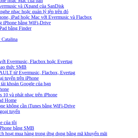
hone hoac Mac cua ban
Evermusic và iXpand của SanDisk
 nghe nhạc hoặc quản lý tệp trên đó
hone, iPad hoặc Mac với Evermusic và Flacbox
ng iPhone bằng WiFi-Drive
Pad bằng Finder
 Catalina
 với Evermusic, Flacbox hoặc Evertag
giao thức SMB
VAULT từ Evermusic, Flacbox, Evertag
i tuyến trên iPhone
 tài khoản Google của bạn
Phone
10 và phát nhạc trên iPhone
oud Home
one không cần iTunes bằng WiFi-Drive
goại tuyến
e của tôi
 iPhone bằng SMB
ích hoạt mua hàng trong ứng dụng bằng mã khuyến mãi