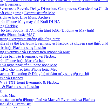
rong Evermusic
Evermusic: Reverb, Delay, Distortion, Compressor, Crossfeed và Chu
hát chúng trong Evermusic trên Mac
Archive hoặc Live Music Archive
S trên iPhone bằng máy chủ Kodi DLNA
ằng CarPlay
c bộ trên Spotify: Hướng dẫn từng bước (Di động & Máy tính)
nh trên iPhone hoặc MAC
ị trong Evermusic: hướng dẫn từng bước
ghệ sĩ và thể loại trong Evermusic & Flacbox và chuyển sang thiết bị k
sic hoặc Flacbox sang Last.fm
g Evermusic và Flacbox trên iPhone và Mac
d của bạn vào Evermusic và Flacbox
rên iPhone hoặc Mac của bạn
 và nghe nhạc trên iPhone hoặc Mac
ệp LRC cho nhạc trên iPhone hoặc Mac
Flacbox: Tải xuống & Đồng bộ từ đám mây sang tệp cục bộ
sic và Flacbox
SV và TXT trong Evermusic & Flacbox
ic & Flacbox sang Last.fm
ne
e hoặc Mac
ạc của bạn trên iPhone, iPad và Mac với Evermusic và Flacbox
 Mac Bằng Evermusic