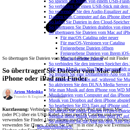
So spielen Sie Musik von einem USB-Flash
So verbinden Sie einen USB-Stick mit dem 
So verwenden Sie den Audio-Equalizer auf 
Dateien vom Computer auf das iPhone über
So laden Sie Dateien in den Cloud-Speicher
So übertragen Sie Dateien drahtlos von ein
So übertragen Sie Dateien vom Mac auf iPh
Für macOS Catalina oder neuer
Für macOS-Versionen vor Catalina
Freigegebene Dateien öffnen
Freigegebene Dateien von Ihrem iOS-
So übertragen Sie Dateien vom Mac auf iPhone oder iPad mit Finder
Häufig gestellte Fragen
So verbinden Sie den internen Speicher de
Wie man Musik von YouTube herunterlädt u
So übertragen Sie Dateien vom Mac auf
So trennen Sie eine Drittanbieter-App von
iPhone oder iPad mit Finder
So nehmen Sie Videos auf, während Sie Mus
So aktivieren Sie den DLNA Media Server 
Wie man Musik auf dem iPhone von WD My
Artem Meleshko
Musikdateien vom Computer auf das iPhone
Founder & Engineer at Everappz
Musik von Dropbox auf dem iPhone abspiele
So bearbeiten Sie ID3-Tags auf iPhone und
Kurzfassung:
Verbinden Sie Ihr iPhone oder iPad mit Ihrem Mac
So spielen Sie lokale Dateien (iTunes-Date
(oder PC) über ein USB-Kabel. Unter macOS Catalina und neuer
Streame deine Musik vom Mac oder PC auf
verwenden Sie Finder. Unter älteren macOS-Versionen oder Window
So installieren Sie die App aus dem App St
verwenden Sie iTunes. Ziehen Sie Dateien in eine App wie Evermusi
Benutzerhandbuch