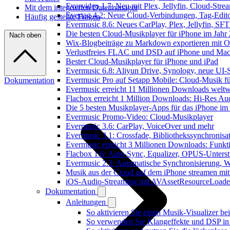
Evervideo 1.7: Neu mit Plex, Jellyfin, Cloud-Str
Mit dem integrierten Dateimanager
Evertag 4.2: Neue Cloud-Verbindungen, Tag-Editor
Häufig gestellte Fragen
Evermusic 8.6: Neues CarPlay, Plex, Jellyfin, SF
Die besten Cloud-Musikplayer für iPhone im Jahr
Nach oben
Wix-Blogbeiträge zu Markdown exportieren mit 
Verlustfreies FLAC und DSD auf iPhone und Mac 
Bester Cloud-Musikplayer für iPhone und iPad
Evermusic 6.8: Aliyun Drive, Synology, neue UI-S
Evermusic Pro auf Setapp Mobile: Cloud-Musik f
Dokumentation
Evermusic erreicht 11 Millionen Downloads weltw
Flacbox erreicht 1 Million Downloads: Hi-Res Au
Die 5 besten Musikplayer-Apps für das iPhone im
Evermusic Promo-Video: Cloud-Musikplayer
Evermusic 3.6: CarPlay, VoiceOver und mehr
Evermusic 3.1: Crossfade, Bibliothekssynchronis
Evermusic erreicht 3 Millionen Downloads: Funkti
Flacbox 1.6: Auto-Sync, Equalizer, OPUS-Unters
Evermusic 2.3: Automatische Synchronisierung, W
Musik aus der Cloud auf dem iPhone streamen mi
iOS-Audio-Streaming mit AVAssetResourceLoade
Dokumentation
Anleitungen
So aktivieren Sie einen Musik-Visualizer b
So verwenden Sie Klangeffekte und DSP in 