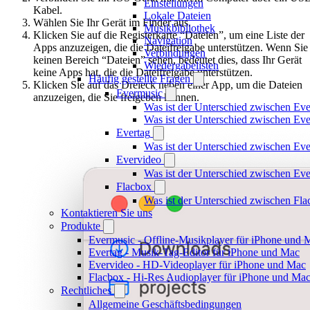
Einstellungen
Kabel.
Lokale Dateien
Wählen Sie Ihr Gerät im Finder aus.
Musikbibliothek
Klicken Sie auf die Registerkarte “Dateien”, um eine Liste der
Navigation
Apps anzuzeigen, die die Dateifreigabe unterstützen. Wenn Sie
Verbindungen
keinen Bereich “Dateien” sehen, bedeutet dies, dass Ihr Gerät
Wiedergabelisten
keine Apps hat, die die Dateifreigabe unterstützen.
Häufig gestellte Fragen
Klicken Sie auf das Dreieck neben einer App, um die Dateien
Evermusic
anzuzeigen, die Sie freigeben können.
Was ist der Unterschied zwischen Ev
Was ist der Unterschied zwischen E
Evertag
Was ist der Unterschied zwischen Ev
Evervideo
Was ist der Unterschied zwischen E
Flacbox
Was ist der Unterschied zwischen Fl
Kontaktieren Sie uns
Produkte
Evermusic - Offline-Musikplayer für iPhone und 
Evertag - Musik-Tag-Editor für iPhone und Mac
Evervideo - HD-Videoplayer für iPhone und Mac
Flacbox - Hi-Res Audioplayer für iPhone und Ma
Rechtliches
Allgemeine Geschäftsbedingungen