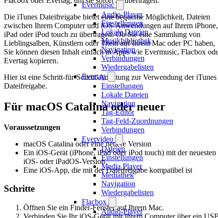
Flacbox oder Evertag, um sie sofort zu übertragen.
Evermusic
Audio-Player
Die iTunes Dateifreigabe bietet eine bequeme Möglichkeit, Dateien
Einstellungen
zwischen Ihrem Computer und iOS-Anwendungen auf Ihrem iPhone,
Lokale Dateien
iPad oder iPod touch zu übertragen. Ob Sie eine Sammlung von
Musikbibliothek
Lieblingsalben, Künstlern oder Titeln auf Ihrem Mac oder PC haben,
Navigation
Sie können diesen Inhalt einfach in Apps wie Evermusic, Flacbox od
Verbindungen
Evertag kopieren.
Wiedergabelisten
Evertag
Hier ist eine Schritt-für-Schritt-Anleitung zur Verwendung der iTunes
Dateifreigabe.
Einstellungen
Lokale Dateien
Navigation
Für macOS Catalina oder neuer
Tag-Editor
Tag-Feld-Zuordnungen
Voraussetzungen
Verbindungen
Evervideo
macOS Catalina oder eine neuere Version
Dateien
Ein iOS-Gerät (iPhone, iPad oder iPod touch) mit der neuesten
Einstellungen
iOS- oder iPadOS-Version
Media Player
Eine iOS-App, die mit der Dateifreigabe kompatibel ist
Mediathek
Navigation
Schritte
Wiedergabelisten
Flacbox
Öffnen Sie ein Finder-Fenster auf Ihrem Mac.
Audio-Player
Verbinden Sie Ihr iOS-Gerät mit Ihrem Computer über ein US