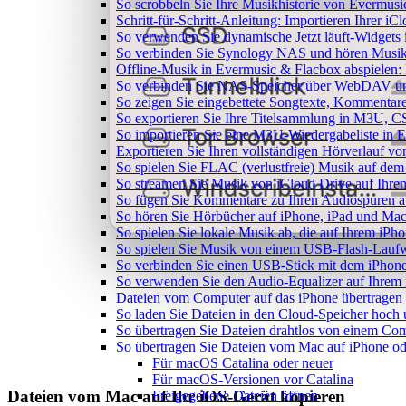
So scrobbeln Sie Ihre Musikhistorie von Evermusi
Schritt-für-Schritt-Anleitung: Importieren Ihrer i
So verwenden Sie dynamische Jetzt läuft-Widgets
So verbinden Sie Synology NAS und hören Musik
Offline-Musik in Evermusic & Flacbox abspielen: 
So verbinden Sie NAS-Speicher über WebDAV un
So zeigen Sie eingebettete Songtexte, Kommenta
So exportieren Sie Ihre Titelsammlung in M3U,
So importieren Sie eine M3U-Wiedergabeliste in 
Exportieren Sie Ihren vollständigen Hörverlauf v
So spielen Sie FLAC (verlustfreie) Musik auf dem
So streamen Sie Musik von iCloud Drive auf Ihr
So fügen Sie Kommentare zu Ihren Audiospuren au
So hören Sie Hörbücher auf iPhone, iPad und Ma
So spielen Sie lokale Musik ab, die auf Ihrem iPho
So spielen Sie Musik von einem USB-Flash-Lauf
So verbinden Sie einen USB-Stick mit dem iPhone
So verwenden Sie den Audio-Equalizer auf Ihrem
Dateien vom Computer auf das iPhone übertragen
So laden Sie Dateien in den Cloud-Speicher hoch 
So übertragen Sie Dateien drahtlos von einem Com
So übertragen Sie Dateien vom Mac auf iPhone od
Für macOS Catalina oder neuer
Für macOS-Versionen vor Catalina
Dateien vom Mac auf Ihr iOS-Gerät kopieren
Freigegebene Dateien öffnen