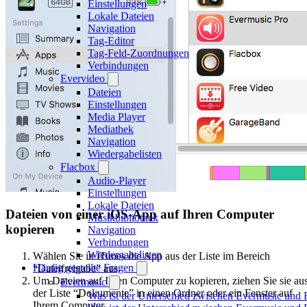
Einstellungen
Lokale Dateien
Navigation
Tag-Editor
Tag-Feld-Zuordnungen
Verbindungen
Evervideo
Dateien
Einstellungen
Media Player
Mediathek
Navigation
Wiedergabelisten
Flacbox
Audio-Player
Einstellungen
Lokale Dateien
Dateien von einer iOS-App auf Ihren Computer
Musikbibliothek
kopieren
Navigation
Verbindungen
Wiedergabelisten
Wählen Sie in iTunes die App aus der Liste im Bereich
Häufig gestellte Fragen
“Dateifreigabe” aus.
Um Dateien auf Ihren Computer zu kopieren, ziehen Sie sie au
Evermusic
der Liste “Dokumente” in einen Ordner oder ein Fenster auf
Was ist der Unterschied zwischen Evermusic und 
Ihrem Computer.