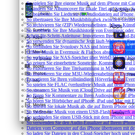
So spielen Sie Ihre eigene Musik auf dem iPhone mit Ca
So ändern Sie Albumcover für lokale Titel auf Spotify: S
So bearbeiten Sie Liedtexte für Audiodateien auf iPho
So übertragen Sie Ihre Musikbibliothek zwischen Geräten
So archivieren Sie (ZIP) Wiedergabelisten, Alben, Künst
So scrobbeln Sie Ihre Musikhistorie von Evermusic oder
Schritt-für-Schritt-Anleitung: Importieren Ihrer iCloud-
So verwenden Sie dynamische Jetzt läuft-Widgets in Ev
So verbinden Sie Synology NAS und hören Musik auf I
Offline-Musik in Evermusic & Flacbox abspielen: Herunt
So verbinden Sie NAS-Speicher über WebDAV und höre
So zeigen Sie eingebettete Songtexte, Kommentare und
So exportieren Sie Ihre Titelsammlung in M3U, CSV u
So importieren Sie eine M3U-Wiedergabeliste in Evermu
Exportieren Sie Ihren vollständigen Hörverlauf von Eve
So spielen Sie FLAC (verlustfreie) Musik auf dem iPhon
So streamen Sie Musik von iCloud Drive auf Ihrem iPh
So fügen Sie Kommentare zu Ihren Audiospuren auf iPho
So hören Sie Hörbücher auf iPhone, iPad und Mac mit 
So spielen Sie lokale Musik ab, die auf Ihrem iPhone ode
So spielen Sie Musik von einem USB-Flash-Laufwerk a
So verbinden Sie einen USB-Stick mit dem iPhone und h
So verwenden Sie den Audio-Equalizer auf Ihrem iPhon
Dateien vom Computer auf das iPhone übertragen mit 
So laden Sie Dateien in den Cloud-Speicher hoch und ve