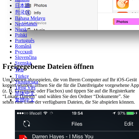
日本語
한국어
Bahasa Melayu
Nederlands
Norsk
Polski
Português
Română
Русский
Slovenčina
Svenska
Freigegebene Dateien öffnen
ไทย
Türkçe
Um Dateien abzuspielen, die von Ihrem Computer auf Ihr iOS-Gerät
Українська
kopiert wurden, öffnen Sie die für die Dateifreigabe vorgesehene App
Tiếng Việt
(z. B. Evermusic oder Flacbox) und tippen Sie auf die Registerkarte
简体中文
“Lokale Dateien” und wählen Sie den Ordner “Dokumente”. Sie
繁體中文
sehen eine Liste der verfügbaren Dateien, die Sie abspielen können.