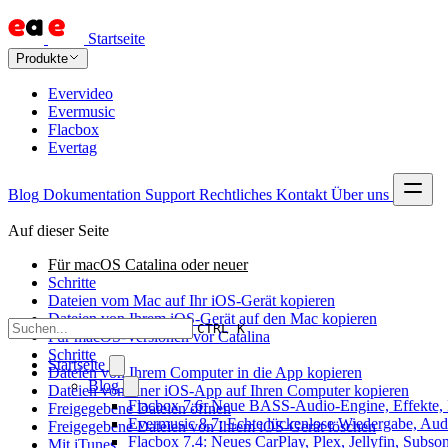
Startseite
Produkte
Evervideo
Evermusic
Flacbox
Evertag
Blog
Dokumentation
Support
Rechtliches
Kontakt
Über uns
Auf dieser Seite
Für macOS Catalina oder neuer
Schritte
Dateien vom Mac auf Ihr iOS-Gerät kopieren
Dateien von Ihrem iOS-Gerät auf den Mac kopieren
CTRL K
Für macOS-Versionen vor Catalina
Schritte
Startseite
Dateien von Ihrem Computer in die App kopieren
Blog
Dateien von einer iOS-App auf Ihren Computer kopieren
Flacbox 7.6: Neue BASS-Audio-Engine, Effekte, 
Freigegebene Dateien öffnen
Evermusic 8.7: Echte lückenlose Wiedergabe, Audio
Freigegebene Dateien von Ihrem iOS-Gerät löschen
Flacbox 7.4: Neues CarPlay, Plex, Jellyfin, Subs
Mit iTunes