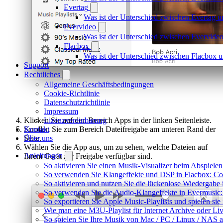
Evertag
Was ist der Unterschied zwischen Evertag 
Evervideo
Was ist der Unterschied zwischen Evervid
Flacbox
Was ist der Unterschied zwischen Flacbox
Support
Rechtliches
Allgemeine Geschäftsbedingungen
Cookie-Richtlinie
Datenschutzrichtlinie
Impressum
Lizenzvereinbarung
Klicken Sie auf den Bereich Apps in der linken Seitenleiste.
Kontakt
Scrollen Sie zum Bereich Dateifreigabe am unteren Rand der
Über uns
Seite.
Wählen Sie die App aus, um zu sehen, welche Dateien auf
Anleitungen
Ihrem Gerät zur Freigabe verfügbar sind.
So aktivieren Sie einen Musik-Visualizer beim Abspiele
So verwenden Sie Klangeffekte und DSP in Flacbox: Com
So aktivieren und nutzen Sie die lückenlose Wiedergabe
So verwenden Sie die Audio-Klangeffekte in Evermusic: 
So exportieren Sie Apple Music-Playlists und spielen si
Wie man eine M3U-Playlist für Internet Archive oder Liv
So spielen Sie Ihre Musik von Mac / PC / Linux / NA