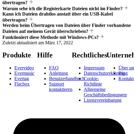
übertragen?
Warum sehe ich die Registerkarte Dateien nicht im Finder?
Kann ich Dateien drahtlos anstatt über ein USB-Kabel
übertragen?
Werden beim Übertragen von Dateien über Finder vorhandene
Dateien auf meinem Gerät überschrieben?
Funktioniert diese Methode mit Windows-PCs?
Zuletzt aktualisiert am
März 17, 2022
Produkte
Hilfe
Rechtliches
Unterne
Evervideo
FAQ
Impressum
Über un
Evermusic
Anleitung
Datenschutzerklärung
Blog
Evertag
Benutzerhandbuch
Cookie-
Kontakt
Flacbox
Support
Richtlinie
kontaktieren
Allgemeine
Geschäftsbedingungen
Lizenzvereinbarung