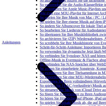
So aktivieren und nutzen Sie die lückenlos
So verwenden Sie die Audio-Klangeffekte in
So exportieren Sie Apple Music-Playlists u
Wie man eine M3U-Playlist für Internet Arch
So spielen Sie Ihre Musik von Mac / PC /
So spielen Sie Ihre eigene Musik auf dem i
So ändern Sie Albumcover für lokale Titel a
So bearbeiten Sie Liedtexte für Audiodate
So übertragen Sie Ihre Musikbibliothek zwis
So archivieren Sie (ZIP) Wiedergabelisten, 
Anleitungen
So scrobbeln Sie Ihre Musikhistorie von Ev
Schritt-für-Schritt-Anleitung: Importieren 
So verwenden Sie dynamische Jetzt läuft-W
So verbinden Sie Synology NAS und hören
Offline-Musik in Evermusic & Flacbox abspi
So verbinden Sie NAS-Speicher über WebD
So zeigen Sie eingebettete Songtexte, Kom
So exportieren Sie Ihre Titelsammlung in
So importieren Sie eine M3U-Wiedergabelis
Exportieren Sie Ihren vollständigen Hörver
So spielen Sie FLAC (verlustfreie) Musik a
So streamen Sie Musik von iCloud Drive au
So fügen Sie Kommentare zu Ihren Audiospu
So hören Sie Hörbücher auf iPhone, iPad u
So spielen Sie lokale Musik ab, die auf Ihr