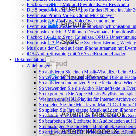
Flacbox erreicht 1 Million Downloads: Hi-Res Audio
Die 5 besten Musikplayer-Apps für das iPhone im Jahr 
Evermusic Promo-Video: Cloud-Musikplayer
Evermusic 3.6: CarPlay, VoiceOver und mehr
Evermusic 3.1: Crossfade, Bibliothekssynchronisation 
Evermusic erreicht 3 Millionen Downloads: Funktionsübe
Flacbox 1.6: Auto-Sync, Equalizer, OPUS-Unterstützun
Evermusic 2.3: Automatische Synchronisierung, Wiederg
Musik aus der Cloud auf dem iPhone streamen mit Ever
iOS-Audio-Streaming mit AVAssetResourceLoader
Dokumentation
Anleitungen
So aktivieren Sie einen Musik-Visualizer beim Ab
So verwenden Sie Klangeffekte und DSP in Flacbo
So aktivieren und nutzen Sie die lückenlose Wied
So verwenden Sie die Audio-Klangeffekte in Everm
So exportieren Sie Apple Music-Playlists und spie
Wie man eine M3U-Playlist für Internet Archive od
So spielen Sie Ihre Musik von Mac / PC / Linux
So spielen Sie Ihre eigene Musik auf dem iPhone 
So ändern Sie Albumcover für lokale Titel auf Spot
So bearbeiten Sie Liedtexte für Audiodateien au
So übertragen Sie Ihre Musikbibliothek zwischen G
So archivieren Sie (ZIP) Wiedergabelisten, Alben,