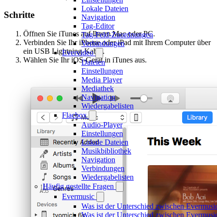
Lokale Dateien
Schritte
Navigation
Tag-Editor
Öffnen Sie iTunes auf Ihrem Mac oder PC.
Tag-Feld-Zuordnungen
Verbinden Sie Ihr iPhone oder iPad mit Ihrem Computer über
Verbindungen
ein USB Lightning-Kabel.
Evervideo
Wählen Sie Ihr iOS-Gerät in iTunes aus.
Dateien
Einstellungen
Media Player
Mediathek
Navigation
Wiedergabelisten
Flacbox
Audio-Player
Einstellungen
Lokale Dateien
Musikbibliothek
Navigation
Verbindungen
Wiedergabelisten
Häufig gestellte Fragen
Evermusic
Was ist der Unterschied zwischen Evermusi
Was ist der Unterschied zwischen Evermus