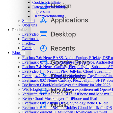
Cookie-Richtlinie
Datenschutzrichtlinie
Impressum
Lizenzvereinbarung
Support
Über uns
Produkte
Evervideo
Evermusic
Flacbox
Evertag
Blog
Flacbox 7.6: Neue BASS-Audio-Engine, Effekte, DSP un
Evermusic 8.7: Echte lückenlose Wiedergabe, Audioeffekt
Flacbox 7.4: Neues CarPlay, Plex, Jellyfin, Subsonic, 
Evervideo 1.7: Neu mit Plex, Jellyfin, Cloud-Streaming
Evertag 4.2: Neue Cloud-Verbindungen, Tag-Editor-Einst
Evermusic 8.6: Neues CarPlay, Plex, Jellyfin, SFTP, So
Die besten Cloud-Musikplayer für iPhone im Jahr 2026
Wix-Blogbeiträge zu Markdown exportieren mit OpenAI
Verlustfreies FLAC und DSD auf iPhone und Mac mit Fl
Bester Cloud-Musikplayer für iPhone und iPad
Evermusic 6.8: Aliyun Drive, Synology, neue UI-Stile
Evermusic Pro auf Setapp Mobile: Cloud-Musik für iOS
Evermusic erreicht 11 Millionen Downloads weltweit