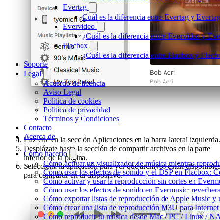
Evertag
Cuál es la diferencia entre Evertag y Evert
Evervideo
¿Cuál es la diferencia entre Evervideo y E
Flacbox
¿Cuál es la diferencia entre Flacbox y Fla
Soporte
Legal
Acuerdo de licencia
Aviso Legal
Política de cookies
Política de privacidad
Términos y Condiciones
Contacto
Acerca de
Haz clic en la sección Aplicaciones en la barra lateral izquierda.
Desplázate hasta la sección de compartir archivos en la parte
Cómo hacerlo
inferior de la página.
Cómo activar un visualizador de música mientras reprod
Selecciona la aplicación para ver qué archivos están disponible
Cómo usar los efectos de sonido y el DSP en Flacbox: C
para compartir en tu dispositivo.
Cómo activar y usar la reproducción sin cortes en Everm
Cómo usar los efectos de sonido en Evermusic: reverbera
Cómo exportar listas de reproducción de Apple Music y 
Cómo crear una lista de reproducción M3U para Internet
Cómo reproducir tu música desde Mac / PC / Linux / N