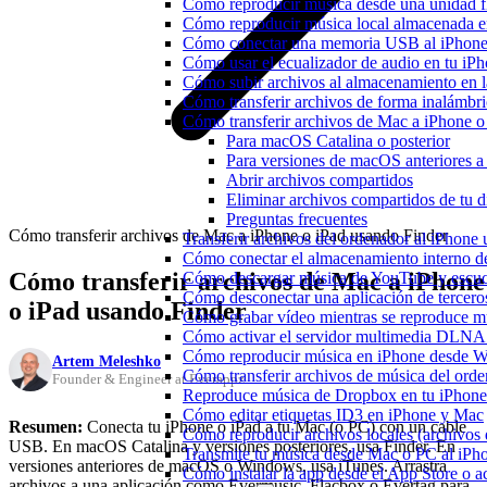
Cómo reproducir música desde una unidad 
Cómo reproducir música local almacenada e
Cómo conectar una memoria USB al iPhone y 
Cómo usar el ecualizador de audio en tu iP
Cómo subir archivos al almacenamiento en l
Cómo transferir archivos de forma inalámbr
Cómo transferir archivos de Mac a iPhone o
Para macOS Catalina o posterior
Para versiones de macOS anteriores a
Abrir archivos compartidos
Eliminar archivos compartidos de tu d
Preguntas frecuentes
Cómo transferir archivos de Mac a iPhone o iPad usando Finder
Transferir archivos del ordenador al iPhon
Cómo conectar el almacenamiento interno 
Cómo transferir archivos de Mac a iPhone
Cómo descargar música de YouTube y escuc
Cómo desconectar una aplicación de tercero
o iPad usando Finder
Cómo grabar vídeo mientras se reproduce mú
Cómo activar el servidor multimedia DLNA 
Cómo reproducir música en iPhone desd
Artem Meleshko
Cómo transferir archivos de música del ord
Founder & Engineer at Everappz
Reproduce música de Dropbox en tu iPhone 
Cómo editar etiquetas ID3 en iPhone y Mac
Resumen:
Conecta tu iPhone o iPad a tu Mac (o PC) con un cable
Cómo reproducir archivos locales (archivos
USB. En macOS Catalina y versiones posteriores, usa Finder. En
Transmite tu música desde Mac o PC al iP
versiones anteriores de macOS o Windows, usa iTunes. Arrastra
Cómo instalar la app desde el App Store o 
archivos a una aplicación como Evermusic, Flacbox o Evertag para