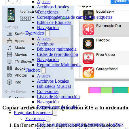
Ajustes
Archivos Locales
Conexiones
Correspondencias de campos de etiquetas
Editor de Etiquetas
Navegación
Evervideo
Ajustes
Archivos
Biblioteca multimedia
Listas de reproducción
Navegación
Reproductor Multimedia
Flacbox
Ajustes
Archivos Locales
Biblioteca Musical
Conexiones
Listas de Reproducción
Navegación
Reproductor de Audio
Copiar archivos de una aplicación iOS a tu ordenado
Preguntas frecuentes
Evermusic
Cuál es la diferencia entre Evermusic y Flacbox
En iTunes, selecciona la aplicación de la lista en la sección