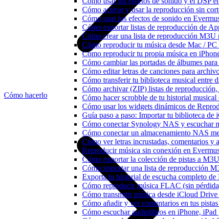
Cómo usar los efectos de sonido y el DSP e
Cómo activar y usar la reproducción sin cor
Cómo usar los efectos de sonido en Evermusi
Cómo exportar listas de reproducción de Ap
Cómo crear una lista de reproducción M3U p
Cómo reproducir tu música desde Mac / PC
Cómo reproducir tu propia música en iPhon
Cómo cambiar las portadas de álbumes para pi
Cómo editar letras de canciones para archi
Cómo transferir tu biblioteca musical entre 
Cómo archivar (ZIP) listas de reproducción, 
Cómo hacerlo
Cómo hacer scrobble de tu historial musica
Cómo usar los widgets dinámicos de Reprod
Guía paso a paso: Importar tu biblioteca de
Cómo conectar Synology NAS y escuchar m
Cómo conectar un almacenamiento NAS me
Cómo ver letras incrustadas, comentarios y
Reproducir música sin conexión en Evermusic
Cómo exportar la colección de pistas a M
Cómo importar una lista de reproducción 
Exporta tu historial de escucha completo de
Cómo reproducir música FLAC (sin pérdida
Cómo transmitir música desde iCloud Drive
Cómo añadir y ver comentarios en tus pista
Cómo escuchar audiolibros en iPhone, iPa