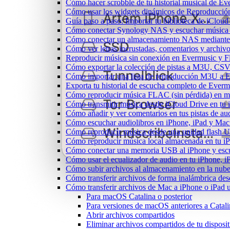
Cómo hacer scrobble de tu historial musical de Ev
Cómo usar los widgets dinámicos de Reproducción
Guía paso a paso: Importar tu biblioteca de iClou
Cómo conectar Synology NAS y escuchar música 
Cómo conectar un almacenamiento NAS mediante
Cómo ver letras incrustadas, comentarios y archi
Reproducir música sin conexión en Evermusic y Fla
Cómo exportar la colección de pistas a M3U, CS
Cómo importar una lista de reproducción M3U a 
Exporta tu historial de escucha completo de Everm
Cómo reproducir música FLAC (sin pérdida) en m
Cómo transmitir música desde iCloud Drive en tu
Cómo añadir y ver comentarios en tus pistas de a
Cómo escuchar audiolibros en iPhone, iPad y Ma
Cómo reproducir música desde una unidad flash 
Cómo reproducir música local almacenada en tu 
Cómo conectar una memoria USB al iPhone y escuch
Cómo usar el ecualizador de audio en tu iPhone, 
Cómo subir archivos al almacenamiento en la nube
Cómo transferir archivos de forma inalámbrica de
Cómo transferir archivos de Mac a iPhone o iPad 
Para macOS Catalina o posterior
Para versiones de macOS anteriores a Catali
Abrir archivos compartidos
Eliminar archivos compartidos de tu disposi