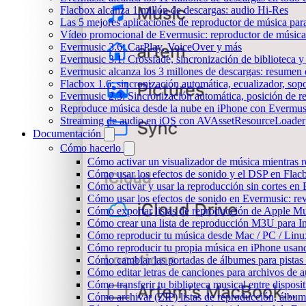
Flacbox alcanza 1 millón de descargas: audio Hi-Res
Las 5 mejores aplicaciones de reproductor de música pa
Vídeo promocional de Evermusic: reproductor de música
Evermusic 3.6: CarPlay, VoiceOver y más
Evermusic 3.1: Crossfade, sincronización de biblioteca y
Evermusic alcanza los 3 millones de descargas: resumen 
Flacbox 1.6: sincronización automática, ecualizador, so
Evermusic 2.3: Sincronización automática, posición de r
Reproduce música desde la nube en iPhone con Evermus
Streaming de audio en iOS con AVAssetResourceLoader
Documentación
Cómo hacerlo
Cómo activar un visualizador de música mientras 
Cómo usar los efectos de sonido y el DSP en Flac
Cómo activar y usar la reproducción sin cortes en
Cómo usar los efectos de sonido en Evermusic: rev
Cómo exportar listas de reproducción de Apple Mu
Cómo crear una lista de reproducción M3U para In
Cómo reproducir tu música desde Mac / PC / Lin
Cómo reproducir tu propia música en iPhone usan
Cómo cambiar las portadas de álbumes para pistas l
Cómo editar letras de canciones para archivos de
Cómo transferir tu biblioteca musical entre dispos
Cómo archivar (ZIP) listas de reproducción, álbumes