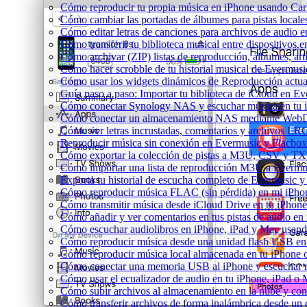
Cómo reproducir tu propia música en iPhone usando Car
Cómo cambiar las portadas de álbumes para pistas locales 
Cómo editar letras de canciones para archivos de audio
Cómo transferir tu biblioteca musical entre dispositivos 
Cómo archivar (ZIP) listas de reproducción, álbumes, arti
Cómo hacer scrobble de tu historial musical de Evermusi
Cómo usar los widgets dinámicos de Reproducción actua
Guía paso a paso: Importar tu biblioteca de iCloud en E
Cómo conectar Synology NAS y escuchar música en tu 
Cómo conectar un almacenamiento NAS mediante WebDA
Cómo ver letras incrustadas, comentarios y archivos LR
Reproducir música sin conexión en Evermusic y Flacbox: 
Cómo exportar la colección de pistas a M3U, CSV y TX
Cómo importar una lista de reproducción M3U a Evermu
Exporta tu historial de escucha completo de Evermusic y
Cómo reproducir música FLAC (sin pérdida) en mi iPho
Cómo transmitir música desde iCloud Drive en tu iPhon
Cómo añadir y ver comentarios en tus pistas de audio e
Cómo escuchar audiolibros en iPhone, iPad y Mac usan
Cómo reproducir música desde una unidad flash USB e
Cómo reproducir música local almacenada en tu iPhone
Cómo conectar una memoria USB al iPhone y escuchar mús
Cómo usar el ecualizador de audio en tu iPhone, iPad o
Cómo subir archivos al almacenamiento en la nube y con
Cómo transferir archivos de forma inalámbrica desde un