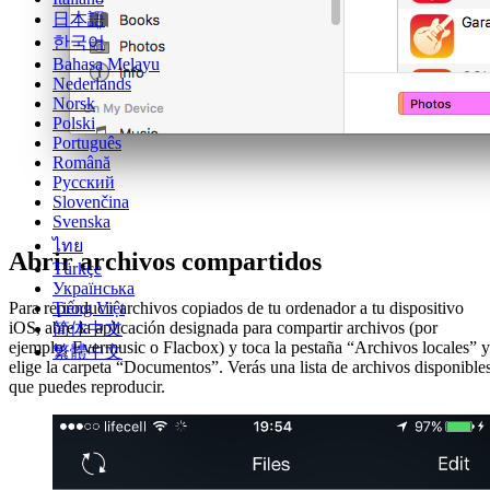
日本語
한국어
Bahasa Melayu
Nederlands
Norsk
Polski
Português
Română
Русский
Slovenčina
Svenska
ไทย
Abrir archivos compartidos
Türkçe
Українська
Para reproducir archivos copiados de tu ordenador a tu dispositivo
Tiếng Việt
iOS, abre la aplicación designada para compartir archivos (por
简体中文
ejemplo, Evermusic o Flacbox) y toca la pestaña “Archivos locales” y
繁體中文
elige la carpeta “Documentos”. Verás una lista de archivos disponible
que puedes reproducir.