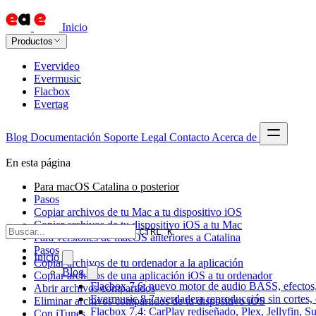
Inicio
Productos
Evervideo
Evermusic
Flacbox
Evertag
Blog
Documentación
Soporte
Legal
Contacto
Acerca de
En esta página
Para macOS Catalina o posterior
Pasos
Copiar archivos de tu Mac a tu dispositivo iOS
Copiar archivos de tu dispositivo iOS a tu Mac
CTRL K
Para versiones de macOS anteriores a Catalina
Pasos
Inicio
Copiar archivos de tu ordenador a la aplicación
Blog
Copiar archivos de una aplicación iOS a tu ordenador
Flacbox 7.6: nuevo motor de audio BASS, efectos,
Abrir archivos compartidos
Evermusic 8.7: verdadera reproducción sin cortes,
Eliminar archivos compartidos de tu dispositivo iOS
Flacbox 7.4: CarPlay rediseñado, Plex, Jellyfin, 
Con iTunes