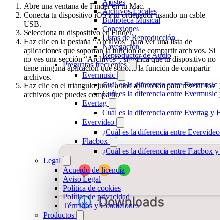
Ajustes
Abre una ventana de Finder en tu Mac.
Archivos Locales
Conecta tu dispositivo iOS a tu ordenador usando un cable
Biblioteca Musical
USB.
Conexiones
Selecciona tu dispositivo en Finder.
Listas de Reproducción
Haz clic en la pestaña “Archivos” para ver una lista de
Navegación
aplicaciones que soportan la función de compartir archivos. Si
Reproductor de Audio
no ves una sección “Archivos”, significa que tu dispositivo no
Preguntas frecuentes
tiene ninguna aplicación que soporte la función de compartir
Evermusic
archivos.
Cuál es la diferencia entre Evermusic
Haz clic en el triángulo junto a una aplicación para revelar los
Cuál es la diferencia entre Evermusi
archivos que puedes compartir.
Evertag
Cuál es la diferencia entre Evertag y
Evervideo
¿Cuál es la diferencia entre Evervid
Flacbox
¿Cuál es la diferencia entre Flacbox
Legal
Acuerdo de licencia
Aviso Legal
Política de cookies
Política de privacidad
Términos y Condiciones
Productos