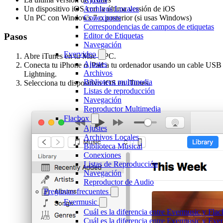
Un dispositivo iOS con la última versión de iOS
Archivos Locales
Un PC con Windows 7 o posterior (si usas Windows)
Conexiones
Correspondencias de campos de etiquetas
Editor de Etiquetas
Pasos
Navegación
Evervideo
Abre iTunes en tu Mac o PC.
Ajustes
Conecta tu iPhone o iPad a tu ordenador usando un cable USB
Archivos
Lightning.
Biblioteca multimedia
Selecciona tu dispositivo iOS en iTunes.
Listas de reproducción
Navegación
Reproductor Multimedia
Flacbox
Ajustes
Archivos Locales
Biblioteca Musical
Conexiones
Listas de Reproducción
Navegación
Reproductor de Audio
Preguntas frecuentes
Evermusic
Cuál es la diferencia entre Evermusic y Fla
Cuál es la diferencia entre Evermusic y Ev