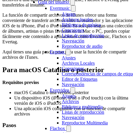
Guía del usuario
transferirlos al instante.
Evermusic
Ajustes
La función de compartir archivos de iTunes ofrece una forma
Archivos locales
conveniente de transferir archivos entre tu ordenador y las aplicacione
Biblioteca de música
iOS de tu iPhone, iPad o iPod touch. Ya sea que tengas una colección
Conexiones
de álbumes, artistas o pistas favoritas en tu Mac o PC, puedes copiar
Listas de reproducción
fácilmente este contenido a aplicaciones como Evermusic, Flacbox o
Navegación
Evertag.
Reproductor de audio
Aquí tienes una guía paso a paso para usar la función de compartir
Evertag
archivos de iTunes.
Ajustes
Archivos Locales
Para macOS Catalina o posterior
Conexiones
Correspondencias de campos de etiqu
Editor de Etiquetas
Requisitos previos
Navegación
Evervideo
macOS Catalina o una versión posterior
Ajustes
Un dispositivo iOS (iPhone, iPad o iPod touch) con la última
Archivos
versión de iOS o iPadOS
Biblioteca multimedia
Una aplicación iOS compatible con la función de compartir
Listas de reproducción
archivos
Navegación
Reproductor Multimedia
Pasos
Flacbox