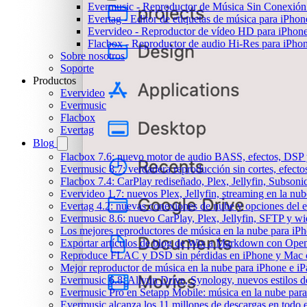
Evermusic - Reproductor de Música Sin Conexión
Evertag - Editor de etiquetas de música para iPho
Evervideo - Reproductor de vídeo HD para iPhon
Flacbox - Reproductor de audio Hi-Res para iPho
Sobre nosotros
Soporte
Productos
Evervideo
Evermusic
Flacbox
Evertag
Blog
Flacbox 7.6: nuevo motor de audio BASS, efectos, DSP y
Evermusic 8.7: verdadera reproducción sin cortes, efect
Flacbox 7.4: CarPlay rediseñado, Plex, Jellyfin, Subson
Evervideo 1.7: nuevos Plex, Jellyfin, streaming en la nu
Evertag 4.2: nuevas conexiones de nube y opciones del ed
Evermusic 8.6: nuevo CarPlay, Plex, Jellyfin, SFTP y wid
Los mejores reproductores de música en la nube para iP
Exportar artículos de blog de Wix a Markdown con Ope
Reproduce FLAC y DSD sin pérdidas en iPhone y Mac 
Mejor reproductor de música en la nube para iPhone e iP
Evermusic 6.8: Aliyun Drive, Synology, nuevos estilos de
Evermusic Pro en Setapp Mobile: música en la nube par
Evermusic alcanza los 11 millones de descargas en todo