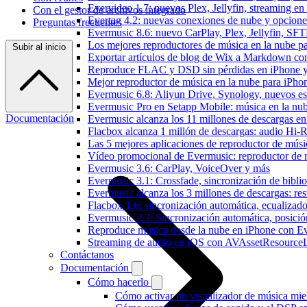
Evervideo 1.7: nuevos Plex, Jellyfin, streaming en
Con el gestor de archivos integrado
Evertag 4.2: nuevas conexiones de nube y opciones 
Preguntas frecuentes
Evermusic 8.6: nuevo CarPlay, Plex, Jellyfin, SFTP
Los mejores reproductores de música en la nube p
Subir al inicio
Exportar artículos de blog de Wix a Markdown c
Reproduce FLAC y DSD sin pérdidas en iPhone 
Mejor reproductor de música en la nube para iPho
Evermusic 6.8: Aliyun Drive, Synology, nuevos esti
Evermusic Pro en Setapp Mobile: música en la nu
Documentación
Evermusic alcanza los 11 millones de descargas e
Flacbox alcanza 1 millón de descargas: audio Hi-
Las 5 mejores aplicaciones de reproductor de mús
Vídeo promocional de Evermusic: reproductor de 
Evermusic 3.6: CarPlay, VoiceOver y más
Evermusic 3.1: Crossfade, sincronización de biblio
Evermusic alcanza los 3 millones de descargas: r
Flacbox 1.6: sincronización automática, ecualiza
Evermusic 2.3: Sincronización automática, posició
Reproduce música desde la nube en iPhone con E
Streaming de audio en iOS con AVAssetResource
Contáctanos
Documentación
Cómo hacerlo
Cómo activar un visualizador de música mie