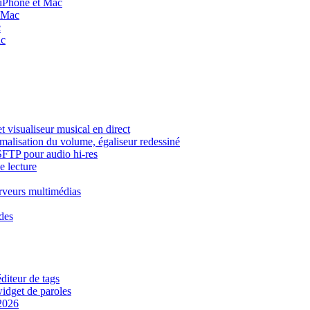
 iPhone et Mac
t Mac
c
ac
 visualiseur musical en direct
rmalisation du volume, égaliseur redessiné
 SFTP pour audio hi-res
e lecture
rveurs multimédias
ides
diteur de tags
widget de paroles
 2026