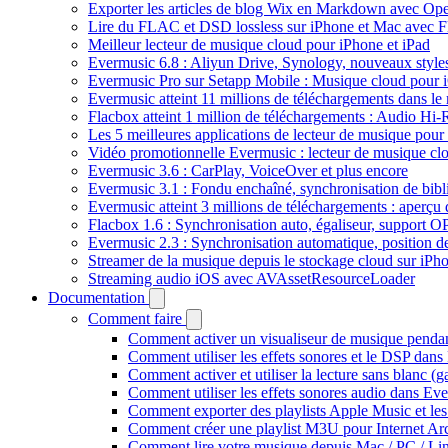
Exporter les articles de blog Wix en Markdown avec Op
Lire du FLAC et DSD lossless sur iPhone et Mac avec 
Meilleur lecteur de musique cloud pour iPhone et iPad
Evermusic 6.8 : Aliyun Drive, Synology, nouveaux styles
Evermusic Pro sur Setapp Mobile : Musique cloud pour 
Evermusic atteint 11 millions de téléchargements dans l
Flacbox atteint 1 million de téléchargements : Audio Hi-
Les 5 meilleures applications de lecteur de musique pou
Vidéo promotionnelle Evermusic : lecteur de musique cl
Evermusic 3.6 : CarPlay, VoiceOver et plus encore
Evermusic 3.1 : Fondu enchaîné, synchronisation de bibl
Evermusic atteint 3 millions de téléchargements : aperçu 
Flacbox 1.6 : Synchronisation auto, égaliseur, support 
Evermusic 2.3 : Synchronisation automatique, position de 
Streamer de la musique depuis le stockage cloud sur iP
Streaming audio iOS avec AVAssetResourceLoader
Documentation
Comment faire
Comment activer un visualiseur de musique pendant
Comment utiliser les effets sonores et le DSP dan
Comment activer et utiliser la lecture sans blanc (
Comment utiliser les effets sonores audio dans Eve
Comment exporter des playlists Apple Music et les
Comment créer une playlist M3U pour Internet Ar
Comment lire votre musique depuis Mac / PC / L