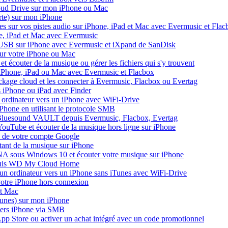
loud Drive sur mon iPhone ou Mac
te) sur mon iPhone
s sur vos pistes audio sur iPhone, iPad et Mac avec Evermusic et Flac
e, iPad et Mac avec Evermusic
 USB sur iPhone avec Evermusic et iXpand de SanDisk
sur votre iPhone ou Mac
 écouter de la musique ou gérer les fichiers qui s'y trouvent
e iPhone, iPad ou Mac avec Evermusic et Flacbox
ockage cloud et les connecter à Evermusic, Flacbox ou Evertag
s iPhone ou iPad avec Finder
un ordinateur vers un iPhone avec WiFi-Drive
l'iPhone en utilisant le protocole SMB
 Bluesound VAULT depuis Evermusic, Flacbox, Evertag
ouTube et écouter de la musique hors ligne sur iPhone
e de votre compte Google
tant de la musique sur iPhone
A sous Windows 10 et écouter votre musique sur iPhone
epuis WD My Cloud Home
'un ordinateur vers un iPhone sans iTunes avec WiFi-Drive
votre iPhone hors connexion
et Mac
iTunes) sur mon iPhone
vers iPhone via SMB
App Store ou activer un achat intégré avec un code promotionnel