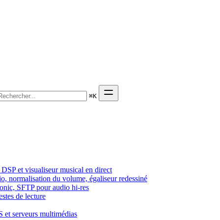
⌘
K
DSP et visualiseur musical en direct
dio, normalisation du volume, égaliseur redessiné
sonic, SFTP pour audio hi-res
estes de lecture
 et serveurs multimédias