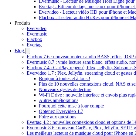
Evermusic - Lecteur de Musique Hors Ligne pour
Evertag - Éditeur de tags musicaux pour iPhone e
Evervideo - Lecteur vidéo HD pour iPhone et Ma
Flacbox - Lecteur audio Hi-Res pour iPhone et M
Produits
Evervideo
Evermusic
Flacbox
Evertag
Blog
Flacbox 7.6 : nouveau moteur audio BASS, effets, DSP et
Evermusic 8.7 : vraie lecture sans blanc, effets audio, no
Flacbox 7.4 : CarPlay repensé, Plex, Jellyfin, Subsonic,
Evervideo 1.7 : Plex, Jellyfin, streaming cloud et gestes d
Bonjour à toutes et à tous !
Plus de 10 nouvelles connexions cloud, NAS et se
Nouveaux gestes de lecture
Wi-Fi Drive : nouvelle interface et envois plus rap
Autres améliorations
Pourquoi cette mise à jour compte
Obtenez Evervideo 1.7
Foire aux questions
Evertag 4.2 : nouvelles connexions cloud et options de l'é
Evermusic 8.6 : nouveau CarPlay, Plex, Jellyfin, SFTP, 
Les meilleurs lecteurs de musique cloud pour iPhone en