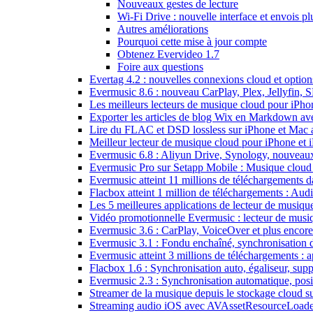
Nouveaux gestes de lecture
Wi-Fi Drive : nouvelle interface et envois pl
Autres améliorations
Pourquoi cette mise à jour compte
Obtenez Evervideo 1.7
Foire aux questions
Evertag 4.2 : nouvelles connexions cloud et options
Evermusic 8.6 : nouveau CarPlay, Plex, Jellyfin, 
Les meilleurs lecteurs de musique cloud pour iPh
Exporter les articles de blog Wix en Markdown a
Lire du FLAC et DSD lossless sur iPhone et Mac 
Meilleur lecteur de musique cloud pour iPhone et 
Evermusic 6.8 : Aliyun Drive, Synology, nouveaux 
Evermusic Pro sur Setapp Mobile : Musique cloud
Evermusic atteint 11 millions de téléchargements 
Flacbox atteint 1 million de téléchargements : Aud
Les 5 meilleures applications de lecteur de musiq
Vidéo promotionnelle Evermusic : lecteur de musi
Evermusic 3.6 : CarPlay, VoiceOver et plus encore
Evermusic 3.1 : Fondu enchaîné, synchronisation d
Evermusic atteint 3 millions de téléchargements : a
Flacbox 1.6 : Synchronisation auto, égaliseur, su
Evermusic 2.3 : Synchronisation automatique, posit
Streamer de la musique depuis le stockage cloud 
Streaming audio iOS avec AVAssetResourceLoade