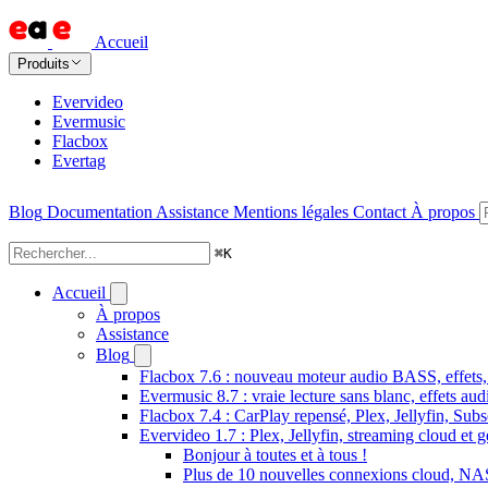
Accueil
Produits
Evervideo
Evermusic
Flacbox
Evertag
Blog
Documentation
Assistance
Mentions légales
Contact
À propos
⌘
K
Accueil
À propos
Assistance
Blog
Flacbox 7.6 : nouveau moteur audio BASS, effets, 
Evermusic 8.7 : vraie lecture sans blanc, effets au
Flacbox 7.4 : CarPlay repensé, Plex, Jellyfin, Sub
Evervideo 1.7 : Plex, Jellyfin, streaming cloud et g
Bonjour à toutes et à tous !
Plus de 10 nouvelles connexions cloud, NAS