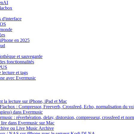
enAI
Flacbox
 d'interface
iOS
e monde
Res
r iPhone en 2025
oud
iothèque et sauvegarde
des fonctionnalités
OPUS
lecture et tags
hone avec Evermusic
 la lecture sur iPhone, iPad et Mac
s Flacbox : Compressor, Freeverb, Crossfeed, Echo, normalisation du vo
gapless) dans Evermusic
rmusic : réverbération, delay, distorsion, compresseur, crossfeed et no
 lire dans Evermusic sur Mac
chive ou Live Music Archive
inux / NAS sur iPhone avec le serveur Kodi DLNA