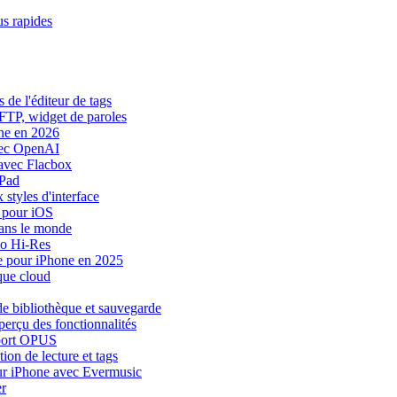
us rapides
 de l'éditeur de tags
SFTP, widget de paroles
one en 2026
vec OpenAI
avec Flacbox
iPad
styles d'interface
 pour iOS
dans le monde
io Hi-Res
ue pour iPhone en 2025
que cloud
e bibliothèque et sauvegarde
perçu des fonctionnalités
pport OPUS
ion de lecture et tags
sur iPhone avec Evermusic
r