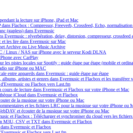
endant la lecture sur iPhone, iPad et Mac
SP dans Flacbox : Compressor, Freeverb, Crossfeed, Echo, normalisation
blanc (gapless) dans Evermusic
ns Evermusic : réverbération, delay, distorsion, compresseur, crossfeed
 et les lire dans Evermusic sur Mac
net Archive ou Live Music Archive
PC / Linux / NAS sur iPhone avec le serveur Kodi DLNA
iPhone avec CarPlay
les pistes locales sur Spotify : guide étape par étape (mobile et ordina
 audio sur iPhone ou MAC
ale entre appareils dans Evermusic : guide étape par étape
 albums, artistes et genres dans Evermusic et Flacbox et les transférer v
 d'Evermusic ou Flacbox vers Last.fm
 cours de lecture dans Evermusic et Flacbox sur votre iPhone et Mac
iothèque iCloud dans Evermusic et Flacbox
uter de la musique sur votre iPhone ou Mac
 commentaires et les fichiers LRC pour la musique sur votre iPhone ou 
bDAV et écouter de la musique sur votre iPhone ou Mac
sic et Flacbox : Télécharger et synchroniser du cloud vers les fichiers
s en M3U, CSV et TXT dans Evermusic et Flacbox
 dans Evermusic et Flacbox
d'Evermusic et Flacbox vers Last.fm