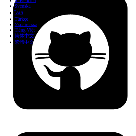
Slovenčina
Svenska
ไทย
Türkçe
Українська
Tiếng Việt
简体中文
繁體中文