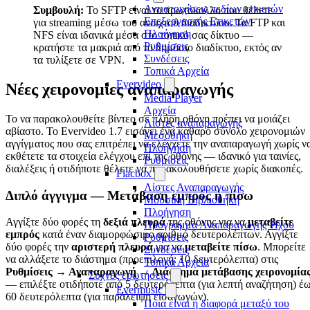
Αντιστοιχίσεις πεδίων ετικετών
Συμβουλή:
Το SFTP είναι το πρωτόκολλο που θέλετε
Επεξεργαστής Ετικετών
για streaming μέσω του ανοιχτού διαδικτύου. Τα FTP και
Πλοήγηση
NFS είναι ιδανικά μέσα στο τοπικό σας δίκτυο —
Ρυθμίσεις
κρατήστε τα μακριά από το δημόσιο διαδίκτυο, εκτός αν
Συνδέσεις
τα τυλίξετε σε VPN.
Τοπικά Αρχεία
Evervideo
Νέες χειρονομίες αναπαραγωγής
Media Player
Αρχεία
Το να παρακολουθείτε βίντεο σε πλήρη οθόνη πρέπει να μοιάζει
Λίστες αναπαραγωγής
αβίαστο. Το Evervideo 1.7 εισάγει ένα καθαρό σύνολο χειρονομιών
Μεσοθήκη
αγγίγματος που σας επιτρέπει να ελέγχετε την αναπαραγωγή χωρίς ν
Πλοήγηση
εκθέτετε τα στοιχεία ελέγχου επί της οθόνης — ιδανικό για ταινίες,
Ρυθμίσεις
διαλέξεις ή οτιδήποτε θέλετε να παρακολουθήσετε χωρίς διακοπές.
Flacbox
Λίστες Αναπαραγωγής
Διπλό άγγιγμα — Μετάβαση εμπρός ή πίσω
Μουσική Βιβλιοθήκη
Πλοήγηση
Αγγίξτε δύο φορές τη
δεξιά πλευρά
της οθόνης για να
μεταβείτε
Πρόγραμμα Αναπαραγωγής Ήχου
εμπρός
κατά έναν διαμορφώσιμο αριθμό δευτερολέπτων. Αγγίξτε
Ρυθμίσεις
δύο φορές την
αριστερή πλευρά
για να
μεταβείτε πίσω
. Μπορείτε
Συνδέσεις
να αλλάξετε το διάστημα (προεπιλογή: 10 δευτερόλεπτα) στις
Τοπικά Αρχεία
Ρυθμίσεις → Αναπαραγωγή → Διάστημα μετάβασης χειρονομία
Συχνές ερωτήσεις
— επιλέξτε οτιδήποτε από 5 δευτερόλεπτα (για λεπτή αναζήτηση) έ
Evermusic
60 δευτερόλεπτα (για παράλειψη εισαγωγών).
Ποια είναι η διαφορά μεταξύ του