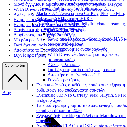
ηχητικά εφέ, κανονικοποίηση έντασης,
Μονό άγγιγμα — Εμφάνιση / Απόκρυψη στοιχείων ελέγχου
επανασχεδιασμένος ισοσταθμιστής
Wi-Fi Drive: νέα διεπαφή και ταχύτερες μεταφορτώσεις
Flacbox 7.4: Ανανεωμένο CarPlay, Plex, Jellyfin,
Άλλες βελτιώσεις
Subsonic, SFTP για ήχο Hi-Res
Ενημερώσεις σχεδίασης Liquid Glass
Evervideo 1.7: νέα Plex, Jellyfin, cloud streaming,
Ενημερωμένες βιβλιοθήκες συνδέσεων
χειρονομίες αναπαραγωγής
Διορθώσεις σφαλμάτων αναπαραγωγής
Γεια σε όλους!
Διορθώσεις τοπικής προσαρμογής
Πάνω από 10 νέες συνδέσεις cloud, NAS κ
Μικρότερες βελτιώσεις εμπνευσμένες από τα σχόλιά σας
διακομιστών μέσων
Γιατί έχει σημασία αυτή η ενημέρωση
Νέες χειρονομίες αναπαραγωγής
Αποκτήστε το Evervideo 1.7
Wi-Fi Drive: νέα διεπαφή και ταχύτερες
Συχνές ερωτήσεις
μεταφορτώσεις
Άλλες βελτιώσεις
Scroll to top
Γιατί έχει σημασία αυτή η ενημέρωση
Αποκτήστε το Evervideo 1.7
Συχνές ερωτήσεις
Evertag 4.2: νέες συνδέσεις cloud και επεξήγηση
ρυθμίσεων του επεξεργαστή ετικετών
Blog
Evermusic 8.6: Νέο CarPlay, Plex, Jellyfin, SFTP,
widget στίχων
Τα καλύτερα προγράμματα αναπαραγωγής μουσι
cloud για iPhone το 2026
Εξαγωγή άρθρων blog από Wix σε Markdown με
OpenAI
Αναπαραγωγή FLAC και DSD χωρίς απώλειες σ