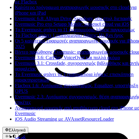
με Flacbox
Καλύτερο πρόγραμμα αναπαραγωγής μουσικής στο cloud για
iPhone και iPad
Evermusic 6.8: Aliyun Drive, Synology, νέα στυλ διεπαφής
Evermusic Pro στο Setapp Mobile: μουσική cloud για iOS
Το Evermusic φτάνει τα 11 εκατομμύρια λήψεις παγκοσμίως
Το Flacbox φτάνει 1 εκατομμύριο λήψεις: Hi-Res ήχος
Οι 5 καλύτερες εφαρμογές αναπαραγωγής μουσικής για iPhon
2025
Βίντεο προώθησης Evermusic: αναπαραγωγέας μουσικής clou
Evermusic 3.6: CarPlay, VoiceOver και πολλά ακόμα
Evermusic 3.1: Crossfade, συγχρονισμός βιβλιοθήκης και αντ
ασφαλείας
Το Evermusic φτάνει τα 3 εκατομμύρια λήψεις: επισκόπηση
χαρακτηριστικών
Flacbox 1.6: Αυτόματος συγχρονισμός, Equalizer, υποστήριξη
OPUS
Evermusic 2.3: Αυτόματος συγχρονισμός, θέση αναπαραγωγής
ετικέτες
Αναπαραγωγή μουσικής από αποθήκευση cloud στο iPhone με
Evermusic
iOS Audio Streaming με AVAssetResourceLoader
Ελληνικά
عربي