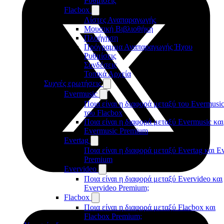
Ρυθμίσεις
Flacbox
Λίστες Αναπαραγωγής
Μουσική Βιβλιοθήκη
Πλοήγηση
Πρόγραμμα Αναπαραγωγής Ήχου
Ρυθμίσεις
Συνδέσεις
Τοπικά Αρχεία
Συχνές ερωτήσεις
Evermusic
Ποια είναι η διαφορά μεταξύ του Evermusic
του Flacbox
Ποια είναι η διαφορά μεταξύ Evermusic και
Evermusic Premium
Evertag
Ποια είναι η διαφορά μεταξύ Evertag και E
Premium
Evervideo
Ποια είναι η διαφορά μεταξύ Evervideo και
Evervideo Premium;
Flacbox
Ποια είναι η διαφορά μεταξύ Flacbox και
Flacbox Premium;