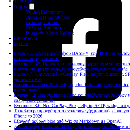
Υποστήριξη
Νομικά
Νομική Ειδοποίηση
Όροι και Προϋποθέσεις
Πολιτική Cookies
Πολιτική Απορρήτου
Συμφωνία Άδειας Χρήσης
Επικοινωνία
Σχετικά
Flacbox 7.6: Νέα μηχανή ήχου BASS™, εφέ, DSP και ζωνταν
οπτικοποιητής μουσικής
Evermusic 8.7: Πραγματική αναπαραγωγή χωρίς κενά, ηχητικά
κανονικοποίηση έντασης, επανασχεδιασμένος ισοσταθμιστής
Flacbox 7.4: Ανανεωμένο CarPlay, Plex, Jellyfin, Subsonic, S
για ήχο Hi-Res
Evervideo 1.7: νέα Plex, Jellyfin, cloud streaming, χειρονομίες
αναπαραγωγής
Evertag 4.2: νέες συνδέσεις cloud και επεξήγηση ρυθμίσεων 
επεξεργαστή ετικετών
Evermusic 8.6: Νέο CarPlay, Plex, Jellyfin, SFTP, widget στίχ
Τα καλύτερα προγράμματα αναπαραγωγής μουσικής cloud για
iPhone το 2026
Εξαγωγή άρθρων blog από Wix σε Markdown με OpenAI
Αναπαραγωγή FLAC και DSD χωρίς απώλειες σε iPhone και