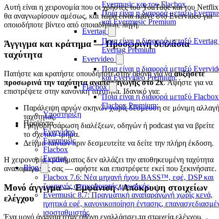
Evermusic και του Flacbox
Αυτή είναι η χειρονομία που οι χρήστες του YouTube και του Netflix
Ποια είναι η διαφορά μεταξύ Evermu
θα αναγνωρίσουν αμέσως, και τώρα είναι native στο Evervideo για
και Evermusic Premium
οποιοδήποτε βίντεο από οποιαδήποτε πηγή.
Evertag
Ποια είναι η διαφορά μεταξύ Evertag
Άγγιγμα και κράτημα — Προσωρινή διπλάσια
Evertag Premium
ταχύτητα
Evervideo
Ποια είναι η διαφορά μεταξύ Evervid
Πατήστε και κρατήστε οπουδήποτε στην οθόνη για να
αυξήσετε
και Evervideo Premium;
προσωρινά την ταχύτητα αναπαραγωγής στο 2x
. Αφήστε για να
Flacbox
επιστρέψετε στην κανονική ταχύτητα. Ιδανικό για:
Ποια είναι η διαφορά μεταξύ Flacbox
Flacbox Premium;
Παράλειψη αργών σκηνών χωρίς δέσμευση σε μόνιμη αλλαγ
Υποστήριξη
ταχύτητας.
Προϊόντα
Γρήγορη σάρωση διαλέξεων, οδηγών ή podcast για να βρείτε
Evervideo
το σχετικό τμήμα.
Evermusic
Δείγμα ταινιών πριν δεσμευτείτε να δείτε την πλήρη έκδοση.
Flacbox
Evertag
Η χειρονομία κρατήματος δεν αλλάζει την αποθηκευμένη ταχύτητα
Blog
αναπαραγωγής σας — αφήστε και επιστρέφετε εκεί που ξεκινήσατε.
Flacbox 7.6: Νέα μηχανή ήχου BASS™, εφέ, DSP και
ζωντανός οπτικοποιητής μουσικής
Μονό άγγιγμα — Εμφάνιση / Απόκρυψη στοιχείων
Evermusic 8.7: Πραγματική αναπαραγωγή χωρίς κενά,
ελέγχου
ηχητικά εφέ, κανονικοποίηση έντασης, επανασχεδιασμέ
ισοσταθμιστής
Ένα μονό άγγιγμα στην οθόνη εναλλάσσει τα στοιχεία ελέγχου