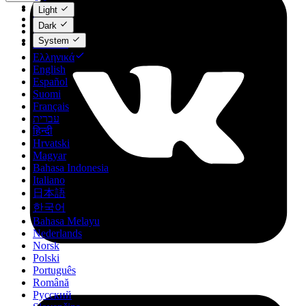
Català
Light
Čeština
Dark
Dansk
System
Deutsch
Ελληνικά
English
Español
Suomi
Français
עברית
हिन्दी
Hrvatski
Magyar
Bahasa Indonesia
Italiano
日本語
한국어
Bahasa Melayu
Nederlands
Norsk
Polski
Português
Română
Русский