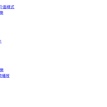
、全新介面樣式
音樂
能
音樂
訊串流播放