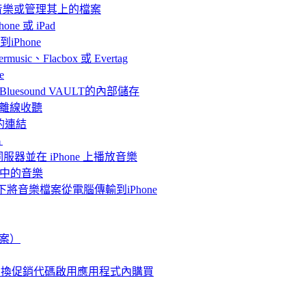
聽音樂或管理其上的檔案
ne 或 iPad
iPhone
、Flacbox 或 Evertag
e
連接Bluesound VAULT的內部儲存
 上離線收聽
的連結
片
體伺服器並在 iPhone 上播放音樂
me中的音樂
情況下將音樂檔案從電腦傳輸到iPhone
檔案）
使用兌換促銷代碼啟用應用程式內購買