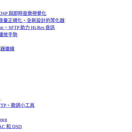
器、DSP 與即時音樂視覺化
效果、音量正規化、全新設計的等化器
bsonic、SFTP 助力 Hi-Res 音訊
串流與播放手勢
服器連線
解
fin、SFTP、歌詞小工具
own
AC 和 DSD