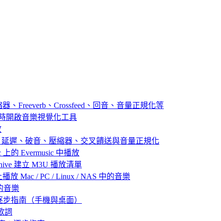
器、Freeverb、Crossfeed、回音、音量正規化等
播放音樂時開啟音樂視覺化工具
放
：殘響、延遲、破音、壓縮器、交叉饋送與音量正規化
 上的 Evermusic 中播放
 Archive 建立 M3U 播放清單
放 Mac / PC / Linux / NAS 中的音樂
己的音樂
：逐步指南（手機與桌面）
歌詞