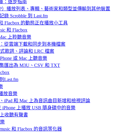
樂庫：逐步指南
 中封存（ZIP）播放列表、專輯、藝術家和類型並傳輸到其他裝置
 Scrobble 到 Last.fm
ic 和 Flacbox 的動態正在播放小工具
 和 Flacbox
或 Mac 上聆聽音樂
播放離線音樂：從雲端下載和同步到本機檔案
嵌入式歌詞、評論和 LRC 檔案
hone 或 Mac 上聽音樂
目合集匯出為 M3U、CSV 和 TXT
box
Last.fm
樂
ve 播放音樂
iPhone、iPad 和 Mac 上為音訊曲目新增和檢視評論
nd 在 iPhone 上播放 USB 隨身碟中的音樂
Mac上收聽有聲書
音樂
rmusic 和 Flacbox 的音訊等化器