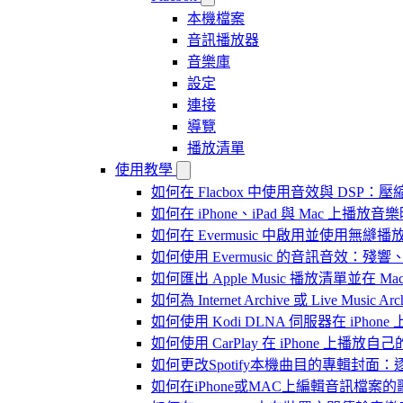
本機檔案
音訊播放器
音樂庫
設定
連接
導覽
播放清單
使用教學
如何在 Flacbox 中使用音效與 DSP：壓縮
如何在 iPhone、iPad 與 Mac 上
如何在 Evermusic 中啟用並使用無縫播
如何使用 Evermusic 的音訊音效
如何匯出 Apple Music 播放清單並在 Mac
如何為 Internet Archive 或 Live Music
如何使用 Kodi DLNA 伺服器在 iPhone 上播
如何使用 CarPlay 在 iPhone 上播放自
如何更改Spotify本機曲目的專輯封面
如何在iPhone或MAC上編輯音訊檔案的