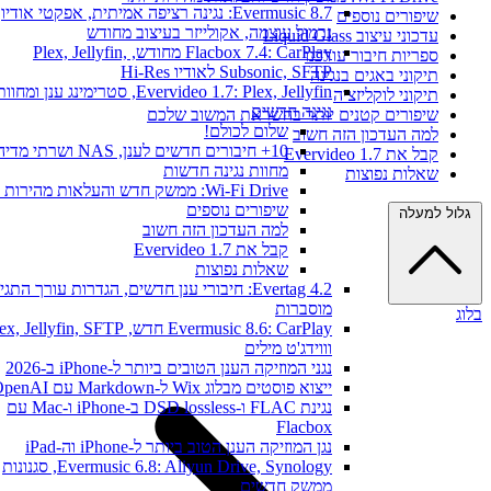
Evermusic 8.7: נגינה רציפה אמיתית, אפקטי אודיו,
שיפורים נוספים
נרמול עוצמה, אקולייזר בעיצוב מחודש
עדכוני עיצוב Liquid Glass
Flacbox 7.4: CarPlay מחודש, Plex, Jellyfin,
ספריות חיבור עודכנו
Subsonic, SFTP לאודיו Hi-Res
תיקוני באגים בנגינה
Evervideo 1.7: Plex, Jellyfin, סטרימינג ענן ומחוות
תיקוני לוקליזציה
נגינה חדשים
שיפורים קטנים יותר בהשראת המשוב שלכם
שלום לכולם!
למה העדכון הזה חשוב
10+ חיבורים חדשים לענן, NAS ושרתי מדיה
קבל את Evervideo 1.7
מחוות נגינה חדשות
שאלות נפוצות
Wi-Fi Drive: ממשק חדש והעלאות מהירות יותר
שיפורים נוספים
גלול למעלה
למה העדכון הזה חשוב
קבל את Evervideo 1.7
שאלות נפוצות
Evertag 4.2: חיבורי ענן חדשים, הגדרות עורך התגיו
מוסברות
בלוג
Evermusic 8.6: CarPlay חדש, ex, Jellyfin, SFTP
וווידג'ט מילים
נגני המוזיקה הענן הטובים ביותר ל-iPhone ב-2026
ייצוא פוסטים מבלוג Wix ל-Markdown עם OpenAI
נגינת FLAC ו-DSD lossless ב-iPhone ו-Mac עם
Flacbox
נגן המוזיקה הענן הטוב ביותר ל-iPhone וה-iPad
Evermusic 6.8: Aliyun Drive, Synology, סגנונות
ממשק חדשים