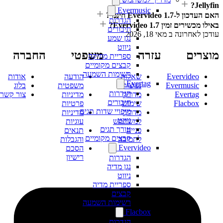
Jellyfin?
Evermusic
האם העדכון ל-Evervideo 1.7 חינמי?
הגדרות
באילו מכשירים זמין Evervideo 1.7?
חיבורים
עודכן לאחרונה ב
מאי 18, 2026
נגן שמע
ניווט
מוצרים
עזרה
משפטי
החברה
ספריית מוזיקה
קבצים מקומיים
רשימות השמעה
Evervideo
שאלות
הודעה
אודות
Evertag
Evermusic
נפוצות
משפטית
בלוג
הגדרות
Evertag
מדריך
מדיניות
צור קשר
חיבורים
Flacbox
שימוש
פרטיות
מיפויי שדות תגים
מדריך
מדיניות
ניווט
למשתמש
עוגיות
עורך תגים
פנייה
תנאים
קבצים מקומיים
לתמיכה
והגבלות
Evervideo
הסכם
רישיון
הגדרות
נגן מדיה
ניווט
ספריית מדיה
קבצים
רשימות השמעה
Flacbox
הגדרות