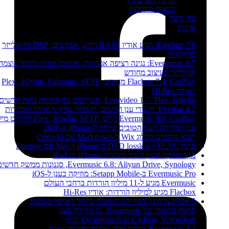
תנאים והגבלות
צור קשר
אודות
Flacbox 7.6: מנוע אודיו BASS חדש, אפקטים, DSP וויזואלייזר
מוזיקה חי
Evermusic 8.7: נגינה רציפה אמיתית, אפקטי אודיו, נרמול עוצמה,
אקולייזר בעיצוב מחודש
Flacbox 7.4: CarPlay מחודש, Plex, Jellyfin, Subsonic, SFTP
לאודיו Hi-Res
Evervideo 1.7: Plex, Jellyfin, סטרימינג ענן ומחוות נגינה חדשים
Evertag 4.2: חיבורי ענן חדשים, הגדרות עורך התגיות מוסברות
Evermusic 8.6: CarPlay חדש, Plex, Jellyfin, SFTP וווידג'ט מילים
נגני המוזיקה הענן הטובים ביותר ל-iPhone ב-2026
ייצוא פוסטים מבלוג Wix ל-Markdown עם OpenAI
נגינת FLAC ו-DSD lossless ב-iPhone ו-Mac עם Flacbox
נגן המוזיקה הענן הטוב ביותר ל-iPhone וה-iPad
Evermusic 6.8: Aliyun Drive, Synology, סגנונות ממשק חדשים
Evermusic Pro ב-Setapp Mobile: מוזיקה בענן ל-iOS
Evermusic מגיע ל-11 מיליון הורדות ברחבי העולם
Flacbox מגיע למיליון הורדות: אודיו Hi-Res
5 אפליקציות נגן המוזיקה הטובות ביותר לאייפון ב-2025
סרטון פרסומי של Evermusic: נגן מוזיקה בענן
Evermusic 3.6: CarPlay, VoiceOver ועוד
Evermusic 3.1: מעבר חלק, סנכרון ספרייה וגיבוי