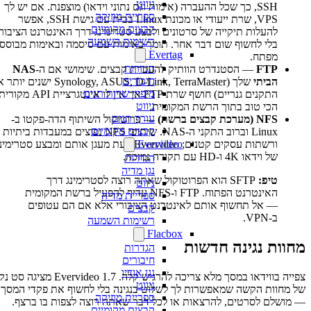
ניווט
SSH, כך שכל ההעברה (אימות וגם נתוני וידאו) מוצפנת. אם יש לך
ספריית מוזיקה
VPS, שרת ייעודי או מכונת Linux בבית עם גישת SSH, אפשר
קבצים מקומיים
להעלות תיקייה של סרטונים ולבצע סטרימינג דרך האינטרנט הציבורי
רשימות השמעה
בלי לחשוף שום דבר אחר. תומך באימות עם סיסמה ובאימות מבוסס
Evertag
מפתח.
הגדרות
FTP
— הסטנדרט הוותיק להעברת קבצים. שימושי אם ה-
NAS
חיבורים
הביתי
שלך (Synology, ASUS, D-Link, TerraMaster ישנים יותר או
מיפויי שדות תגים
התקנים גנריים) חושף שרת FTP אך אין לו אינטגרציית API מקורית.
ניווט
הכי טוב בתוך הרשת המקומית.
עורך תגים
NFS (מערכת קבצים ברשת)
— פרוטוקול השיתוף הדה-פקטו ב-
קבצים מקומיים
Linux וברוב התקני ה-NAS. שיתופי NFS נפוצים במעבדות ביתיות
Evervideo
ורשתות עסקים קטנים; Evervideo כעת מעגן אותם ומבצע סטרימינג
של וידאו 4K ו-HD עם תקורה נמוכה.
הגדרות
נגן מדיה
טיפ:
SFTP הוא הפרוטוקול שאתה רוצה לסטרימינג דרך
ניווט
האינטרנט הפתוח. FTP ו-NFS עדיף להפעיל ברשת המקומית
ספריית מדיה
— אל תחשוף אותם לאינטרנט הציבורי אלא אם הם עטופים
קבצים
ב-VPN.
רשימות השמעה
Flacbox
מחוות נגינה חדשות
הגדרות
חיבורים
נגן אודיו
צפייה בווידאו במסך מלא צריכה להרגיש קלה. Evervideo 1.7 מציגה סט נקי
ניווט
של מחוות הקשה שמאפשרות לך לשלוט בנגינה בלי לחשוף את פקדי המסך
ספריית מוזיקה
— מושלם לסרטים, להרצאות או לכל דבר שאתה רוצה לצפות בו ברצף.
קבצים מקומיים