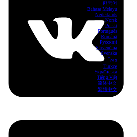
한국어
Bahasa Melayu
Nederlands
Norsk
Polski
Português
Română
Русский
Slovenčina
Svenska
ไทย
Türkçe
Українська
Tiếng Việt
简体中文
繁體中文