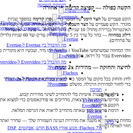
רשימות השמעה
הקשה כפולה — קפיצה קדימה או אחורה
שאלות נפוצות
Evermusic
הקש פעמיים על
הצד הימני
של המסך כדי
לקפוץ קדימה
במספר שניות
מה ההבדל בין Evermusic ל-Flacbox
מוגדר. הקש פעמיים על
הצד השמאלי
כדי
לקפוץ אחורה
. אפשר לשנות את
מה ההבדל בין Evermusic ל-rmusic
האינטרוול (ברירת מחדל: 10 שניות) בתוך
הגדרות → נגינה → אינטרוול
Premium
דילוג במחווה
— בחר כל ערך בין 5 שניות (לדיוק עדין) ועד 60 שניות (לדילוג
Evertag
על פתיחים).
מה ההבדל בין Evertag ל-Evertag
Premium
זוהי המחווה שמשתמשי YouTube ו-Netflix יזהו מיד, ועכשיו היא מקורית ב-
Evervideo עבור כל וידאו, מכל מקור.
Evervideo
מה ההבדל בין Evervideo ל-vervideo
לחיצה והחזקה — מהירות 2x זמנית
Premium?
Flacbox
לחץ והחזק בכל מקום על המסך כדי
להאיץ זמנית את הנגינה ל-2x
. שחרר
מה ההבדל בין Flacbox ל-Flacbox
כדי לחזור למהירות הרגילה. מושלם עבור:
Premium?
תמיכה
דילוג על סצנות איטיות בלי להתחייב לשינוי מהירות קבוע.
מוצרים
סריקה מהירה של הרצאות, מדריכים או פודקאסטים כדי למצוא את
Evervideo
הקטע הרלוונטי.
Evermusic
דגימת סרטים לפני שאתה מתחייב לראות את הגרסה המלאה.
Flacbox
Evertag
מחוות ההחזקה לא משנה את מהירות הנגינה השמורה שלך — שחרר ואתה
בלוג
חוזר לאותה נקודה.
Flacbox 7.6: מנוע אודיו BASS חדש, אפקטים, DSP