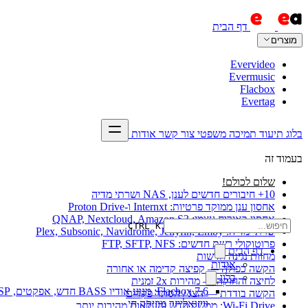
דף הבית
מוצרים
Evervideo
Evermusic
Flacbox
Evertag
בלוג
תיעוד
תמיכה
משפטי
צור קשר
אודות
בעמוד זה
שלום לכולם!
10+ חיבורים חדשים לענן, NAS ושרתי מדיה
אחסון ענן ממוקד פרטיות: Internxt ו-Proton Drive
אחסון באירוח עצמי: QNAP, Nextcloud, Amazon S3
CTRL K
שרתי מדיה: Plex, Subsonic, Navidrome, Jellyfin, Emby
פרוטוקולי רשת חדשים: FTP, SFTP, NFS
דף הבית
מחוות נגינה חדשות
אודות
הקשה כפולה — קפיצה קדימה או אחורה
בלוג
לחיצה והחזקה — מהירות 2x זמנית
Flacbox 7.6: מנוע אודיו BASS חדש, א
הקשה בודדת — הצג / הסתר פקדים
וויזואלייזר מוזיקה חי
Wi-Fi Drive: ממשק חדש והעלאות מהירות יותר