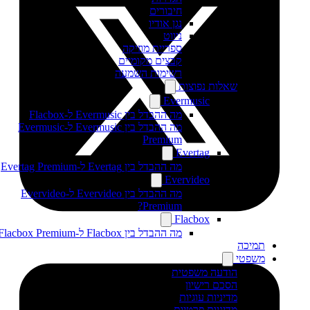
חיבורים
נגן אודיו
ניווט
ספריית מוזיקה
קבצים מקומיים
רשימות השמעה
שאלות נפוצות
Evermusic
מה ההבדל בין Evermusic ל-Flacbox
מה ההבדל בין Evermusic ל-Evermusic
Premium
Evertag
מה ההבדל בין Evertag ל-Evertag Premium
Evervideo
מה ההבדל בין Evervideo ל-Evervideo
Premium?
Flacbox
מה ההבדל בין Flacbox ל-Flacbox Premium?
תמיכה
משפטי
הודעה משפטית
הסכם רישיון
מדיניות עוגיות
מדיניות פרטיות