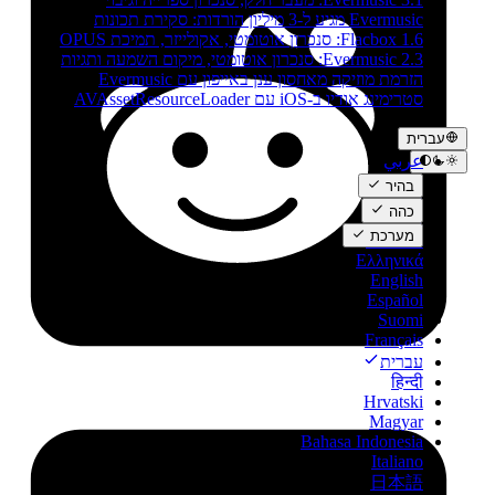
Evermusic מגיע ל-3 מיליון הורדות: סקירת תכונות
Flacbox 1.6: סנכרון אוטומטי, אקולייזר, תמיכת OPUS
Evermusic 2.3: סנכרון אוטומטי, מיקום השמעה ותגיות
הזרמת מוזיקה מאחסון ענן באייפון עם Evermusic
סטרימינג אודיו ב-iOS עם AVAssetResourceLoader
עברית
عربي
Català
בהיר
Čeština
כהה
Dansk
מערכת
Deutsch
Ελληνικά
English
Español
Suomi
Français
עברית
हिन्दी
Hrvatski
Magyar
Bahasa Indonesia
Italiano
日本語