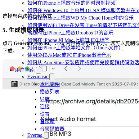
如何在iPhone上播放音乐的同时录制视频
如何在 Windows 10 上启用 DLNA 媒体服务器并在 
选择您喜欢的音频格式
如何在iPhone上播放WD My Cloud Home中的音乐
如何使用WiFi-Drive在没有iTunes的情况下将音乐文
5. 生成播放列表
离线时在iPhone上播放Dropbox中的音乐
如何在 iPhone 和 Mac 上编辑 ID3 标签
点击
Generate Playlist
。
内容将显示在下方。您可以复制
.m3u
如何在iPhone上播放本地文件（iTunes文件）
下载。
使用SMB从Mac或PC向iPhone串流音乐
如何从 App Store 安装应用或使用兑换促销代码
用户指南
Evermusic
本地文件
播放列表
导航
连接
设置
音乐库
音频播放器
Evertag