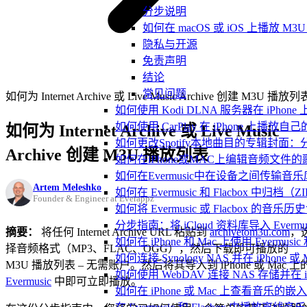
分步说明
如何在 macOS 或 iOS 上播放 M
隐私与开源
免责声明
结论
常见问题
如何为 Internet Archive 或 Live Music Archive 创建 M3U 播放列
如何使用 Kodi DLNA 服务器在 iPhone 上播
如何使用 CarPlay 在 iPhone 上播放自
如何为 Internet Archive 或 Live Music
如何更改Spotify本地曲目的专辑封面
Archive 创建 M3U 播放列表
如何在iPhone或MAC上编辑音频文件的
如何在Evermusic中在设备之间传输音
Artem Meleshko
如何在 Evermusic 和 Flacbox
Founder & Engineer at Everappz
如何将 Evermusic 或 Flacbox 的音乐历史记录
分步指南：将 iCloud 资料库导入 Evermusic
摘要：
将任何 Internet Archive URL 粘贴到
archivetom3u.com
，
如何在 iPhone 和 Mac 上使用 Evermus
择音频格式（MP3、FLAC、OGG），然后下载即可播放的
如何连接 Synology NAS 并在 iPhone 
M3U 播放列表 – 无需账户。然后将其导入到 iPhone 或 Mac 上
如何使用 WebDAV 连接 NAS 存储并在 iP
Evermusic
中即可立即播放。
如何在 iPhone 或 Mac 上查看音乐的