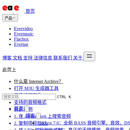
首页
产品
Evervideo
Evermusic
Flacbox
Evertag
博客
文档
支持
法律信息
联系我们
关于
此页上
什么是 Internet Archive？
打开 M3U 生成器工具
工具如何工作
CTRL K
支持的音频格式
首页
分步说明
博客
1. 在 Archive.org 上搜索音频
Flacbox 7.6：全新 BASS 音频引擎、音效
2. 复制项目 URL
Evermusic 8.7：真正的无缝播放、音频