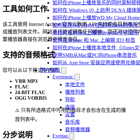
如何在iPhone上播放音乐的同时录制视
工具如何工作
如何在 Windows 10 上启用 DLNA 媒
如何在iPhone上播放WD My Cloud Ho
该工具使用 Internet Archive 官方元数据 API 来检索曲目列表并
如何使用WiFi-Drive在没有iTunes的
成播放列表文件。网站不托管或镜像任何媒体。您还可以使用
离线时在iPhone上播放Dropbox中的音乐
置播放器直接在浏览器中预览曲目。
如何在 iPhone 和 Mac 上编辑 ID3 标签
如何在iPhone上播放本地文件（iTunes
支持的音频格式
使用SMB从Mac或PC向iPhone串流音乐
如何从 App Store 安装应用或使用
用户指南
您可以从以下格式中选择：
Evermusic
VBR MP3
本地文件
FLAC
播放列表
24-BIT FLAC
OGG VORBIS
导航
连接
⚠️ 只有所选格式中可用的曲目才会包含在生成的播
设置
放列表中。
音乐库
音频播放器
分步说明
Evertag