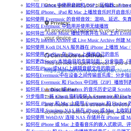
如何在 Flacbox 中使用音效和 DSP：压缩器、Fr
如何在 iPhone、iPad 和 Mac 上播放音乐时开启
如何使用 Evermusic 的音频音效：混响、延迟
如何在 Evermusic 中启用并使用无缝播放
如何导出 Apple Music 播放列表并在 Mac 上的 Ever
如何为 Internet Archive 或 Live Music Archive 
如何使用 Kodi DLNA 服务器在 iPhone 上播放 Mac / P
如何使用 CarPlay 在 iPhone 上播放自己的音乐
如何更改Spotify本地曲目的专辑封面：分步指南
如何在iPhone或MAC上编辑音频文件的歌词
如何在Evermusic中在设备之间传输音乐库：分步指
如何在 Evermusic 和 Flacbox 中归档（Z
如何将 Evermusic 或 Flacbox 的音乐历史记录 Scrobble
分步指南：将 iCloud 资料库导入 Evermusic 和 Flacb
如何在 iPhone 和 Mac 上使用 Evermusic 和 Fla
如何连接 Synology NAS 并在 iPhone 或 Mac 上收
如何使用 WebDAV 连接 NAS 存储并在 iPhone 或 
如何在 iPhone 或 Mac 上查看音乐的嵌入式歌词、评