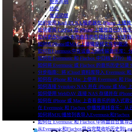
免责声明
结论
常见问题
如何使用 Kodi DLNA 服务器在 iPhone 上播放 Mac
如何使用 CarPlay 在 iPhone 上播放自己的音乐
如何更改Spotify本地曲目的专辑封面：分
如何在iPhone或MAC上编辑音频文件的歌词
如何在Evermusic中在设备之间传输音乐库：
如何在 Evermusic 和 Flacbox 中归
如何将 Evermusic 或 Flacbox 的音乐历史记录 Scro
分步指南：将 iCloud 资料库导入 Evermusic 和 F
如何在 iPhone 和 Mac 上使用 Evermusic 和
如何连接 Synology NAS 并在 iPhone 或 Ma
如何使用 WebDAV 连接 NAS 存储并在 iPhon
如何在 iPhone 或 Mac 上查看音乐的嵌入式
在 Evermusic 和 Flacbox 中播放离线
如何将M3U播放列表导入Evermusic和Flacbox
如何在 Evermusic 和 Flacbox 中将曲目合集导
从Evermusic和Flacbox导出完整收听历史到Last