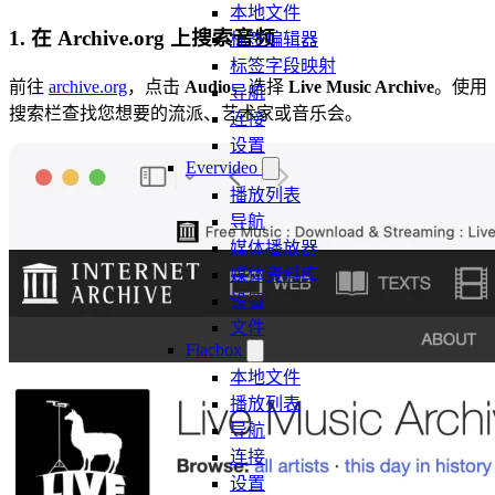
本地文件
1. 在 Archive.org 上搜索音频
标签编辑器
标签字段映射
前往
archive.org
，点击
Audio
，选择
Live Music Archive
。使用
导航
搜索栏查找您想要的流派、艺术家或音乐会。
连接
设置
Evervideo
播放列表
导航
媒体播放器
媒体资料库
设置
文件
Flacbox
本地文件
播放列表
导航
连接
设置