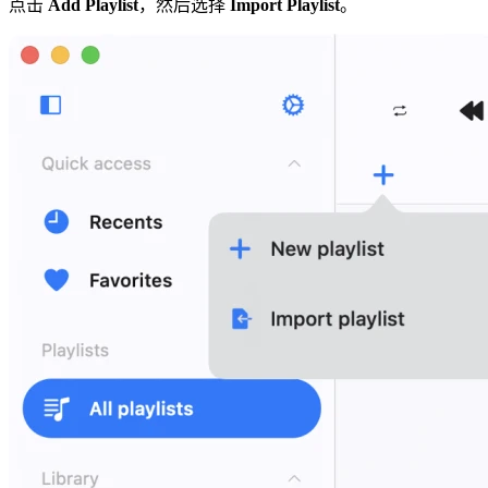
点击
Add Playlist
，然后选择
Import Playlist
。