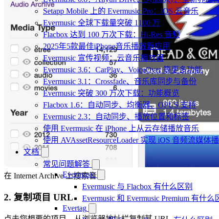
Setapp Mobile 上的 Evermusic Pro：iOS 云音乐
Evermusic 全球下载量突破 1100 万
Flacbox 达到 100 万次下载：Hi-Res 音频
2025年5款最佳iPhone音乐播放器应用
Evermusic 宣传视频：云音乐播放器
Evermusic 3.6：CarPlay、VoiceOver 等更多功能
Evermusic 3.1：Crossfade、音乐库同步与备份
Evermusic 突破 300 万次下载：功能概览
Flacbox 1.6：自动同步、均衡器、OPUS 支持
Evermusic 2.3：自动同步、播放位置和标签
使用 Evermusic 在 iPhone 上从云存储播放音乐
使用 AVAssetResourceLoader 实现 iOS 音频流媒体
文档
常见问题解答
Evermusic
在 Internet Archive 上搜索音乐
Evermusic 与 Flacbox 有什么区别
2. 复制项目 URL
Evermusic 和 Evermusic Premium 有什
Evertag
点击您想要的项目，从浏览器地址栏复制其 URL。