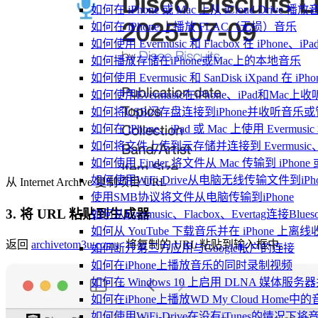
如何在 iPhone 或 Mac 上从 iCloud Drive 播
如何在 iPhone 上播放 FLAC（无损）音乐
如何使用 Evermusic 和 Flacbox 在 iPho
如何播放存储在iPhone或Mac上的本地音乐
如何使用 Evermusic 和 SanDisk iXpand 
如何使用Evermusic在iPhone、iPad和Mac
如何将USB闪存盘连接到iPhone并收听音乐
如何在 iPhone、iPad 或 Mac 上使用 Evermus
如何将文件上传到云存储并连接到 Evermusic、Flac
如何使用 Finder 将文件从 Mac 传输到 iPhone 或
如何使用WiFi-Drive从电脑无线传输文件到iPho
从 Internet Archive 复制项目 URL
使用SMB协议将文件从电脑传输到iPhone
3. 将 URL 粘贴到生成器
如何从Evermusic、Flacbox、Evertag连接Blu
如何从 YouTube 下载音乐并在 iPhone 上离线
返回
archivetom3u.com
，将复制的 URL 粘贴到输入框中。
如何断开第三方应用与Google帐户的连接
如何在iPhone上播放音乐的同时录制视频
如何在 Windows 10 上启用 DLNA 媒体服务器
如何在iPhone上播放WD My Cloud Home中
如何使用WiFi-Drive在没有iTunes的情况下