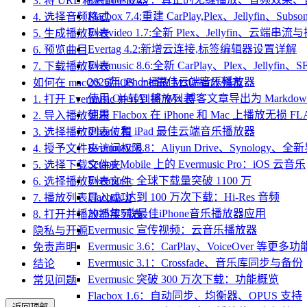
3. 将 URL 粘贴到生成器
Flacbox 7.4:重建 CarPlay,Plex、Jellyfin、Su
4. 选择音频格式
Evervideo 1.7:全新 Plex、Jellyfin、云端
5. 生成播放列表
Evertag 4.2:新增云连接,标签编辑器设置详解
6. 预览曲目
Evermusic 8.6:全新 CarPlay、Plex、Jelly
7. 下载播放列表
2026年 iPhone 最佳云端音乐播放器
如何在 macOS 或 iOS 上播放 M3U 播放列表
使用 OpenAI 将 Wix 博客文章导出为 Markdow
1. 打开 Evermusic 并转到播放列表
使用 Flacbox 在 iPhone 和 Mac 上播放无损 FL
2. 导入播放列表
iPhone 和 iPad 最佳云端音乐播放器
3. 选择播放列表位置
Evermusic 6.8：Aliyun Drive、Synology
4. 授予文件夹访问权限
Setapp Mobile 上的 Evermusic Pro：iOS 云音乐
5. 选择下载文件夹
Evermusic 全球下载量突破 1100 万
6. 选择播放列表文件
Flacbox 达到 100 万次下载：Hi-Res 音频
7. 播放列表导入成功
2025年5款最佳iPhone音乐播放器应用
8. 打开并播放播放列表
Evermusic 宣传视频：云音乐播放器
隐私与开源
Evermusic 3.6：CarPlay、VoiceOver 等更多功
免责声明
Evermusic 3.1：Crossfade、音乐库同步与备份
结论
Evermusic 突破 300 万次下载：功能概览
常见问题
Flacbox 1.6：自动同步、均衡器、OPUS 支持