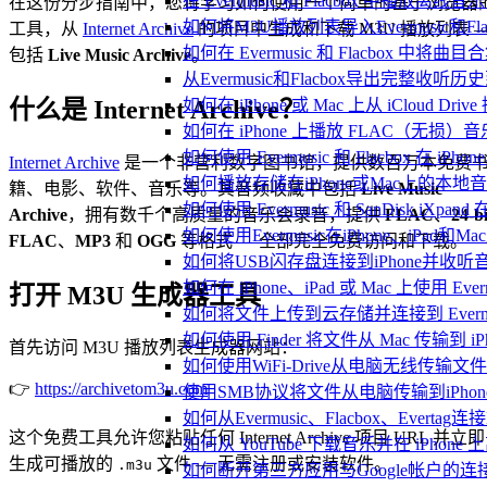
在 Evermusic 和 Flacbox 中
在这份分步指南中，您将学习如何使用一个简单的基于浏览器
如何将M3U播放列表导入Evermusic和Flac
工具，从
Internet Archive
的项目中生成和下载 M3U 播放列表 
如何在 Evermusic 和 Flacbox 中将曲
包括
Live Music Archive
。
从Evermusic和Flacbox导出完整收听历史到
什么是 Internet Archive？
如何在 iPhone 或 Mac 上从 iCloud Dri
如何在 iPhone 上播放 FLAC（无损）音
如何使用 Evermusic 和 Flacbox 在 
Internet Archive
是一个非营利数字图书馆，提供数百万本免费
如何播放存储在iPhone或Mac上的本地
籍、电影、软件、音乐等。其音频收藏中包括
Live Music
如何使用 Evermusic 和 SanDisk iXp
Archive
，拥有数千个高质量的音乐会录音，提供
FLAC
、
24-bi
如何使用Evermusic在iPhone、iPad和
FLAC
、
MP3
和
OGG
等格式 — 全部完全免费访问和下载。
如何将USB闪存盘连接到iPhone并收
如何在 iPhone、iPad 或 Mac 上使用 Eve
打开 M3U 生成器工具
如何将文件上传到云存储并连接到 Evermusic、
如何使用 Finder 将文件从 Mac 传输到 iPho
首先访问 M3U 播放列表生成器网站：
如何使用WiFi-Drive从电脑无线传输文件到
👉
https://archivetom3u.com
使用SMB协议将文件从电脑传输到iPhon
如何从Evermusic、Flacbox、Evertag
这个免费工具允许您粘贴任何 Internet Archive 项目 URL 并立即
如何从 YouTube 下载音乐并在 iPhone
生成可播放的
文件 — 无需注册或安装软件。
.m3u
如何断开第三方应用与Google帐户的连