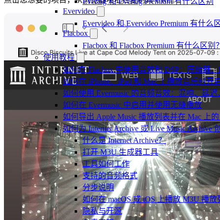
Evertag 和 Evertag Premium 有什么区别
Evervideo
Evervideo 和 Evervideo Premium 有什
Flacbox
Flacbox 和 Flacbox Premium 有什么区别
使用教程
如何在 Flacbox 中使用音效和 DSP：压缩器
如何在 iPhone、iPad 和 Mac 上播放音乐
如何使用 Evermusic 的音频音效：混响
如何在 Evermusic 中启用并使用无缝播放
如何导出 Apple Music 播放列表并在 Mac 上的 
如何为 Internet Archive 或 Live Music Arch
什么是 Internet Archive？
打开 M3U 生成器工具
工具如何工作
支持的音频格式
分步说明
如何在 macOS 或 iOS 上播放 M3U 播
隐私与开源