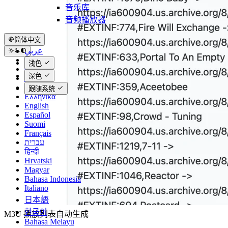
音乐库
音频播放器
简体中文
عربي
Català
浅色
Čeština
深色
Dansk
Deutsch
跟随系统
Ελληνικά
English
Español
Suomi
Français
עברית
हिन्दी
Hrvatski
Magyar
Bahasa Indonesia
Italiano
日本語
한국어
M3U 播放列表自动生成
Bahasa Melayu