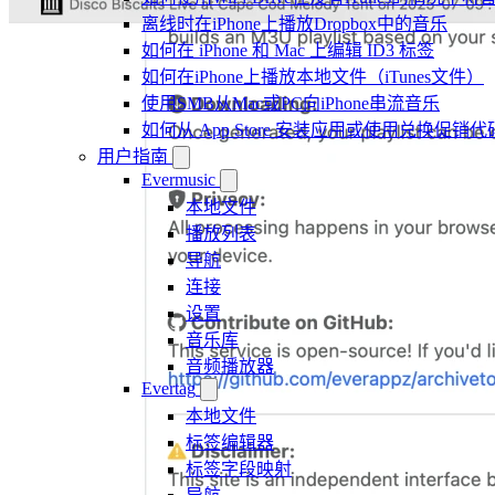
离线时在iPhone上播放Dropbox中的音乐
如何在 iPhone 和 Mac 上编辑 ID3 标签
如何在iPhone上播放本地文件（iTunes文件）
使用SMB从Mac或PC向iPhone串流音乐
如何从 App Store 安装应用或使用兑换促
用户指南
Evermusic
本地文件
播放列表
导航
连接
设置
音乐库
音频播放器
Evertag
本地文件
标签编辑器
标签字段映射