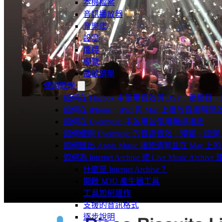
本機檔案
音訊播放器
音樂庫
設定
連接
導覽
播放清單
使用教學
如何在 Flacbox 中使用音效與 DSP：壓縮器、F
如何在 iPhone、iPad 與 Mac 上播放音樂
如何在 Evermusic 中啟用並使用無縫播放
如何使用 Evermusic 的音訊音效：殘響
如何匯出 Apple Music 播放清單並在 Mac 上的 
如何為 Internet Archive 或 Live Music Arch
什麼是 Internet Archive？
開啟 M3U 產生器工具
工具如何運作
支援的音訊格式
逐步說明