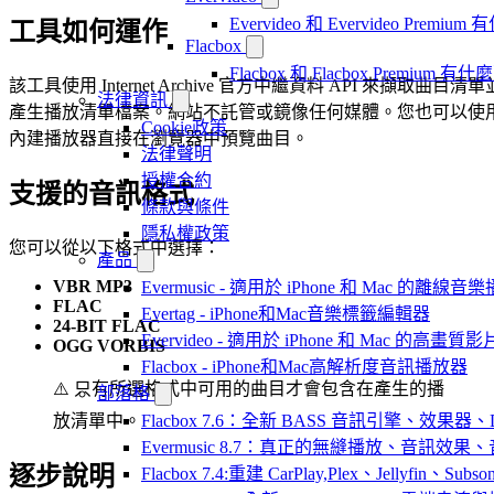
Evervideo 和 Evervideo Premi
工具如何運作
Flacbox
Flacbox 和 Flacbox Premium 
該工具使用 Internet Archive 官方中繼資料 API 來擷取曲目清單
法律資訊
產生播放清單檔案。網站不託管或鏡像任何媒體。您也可以使
Cookie政策
內建播放器直接在瀏覽器中預覽曲目。
法律聲明
授權合約
支援的音訊格式
條款與條件
隱私權政策
您可以從以下格式中選擇：
產品
VBR MP3
Evermusic - 適用於 iPhone 和 Mac 的離線
FLAC
Evertag - iPhone和Mac音樂標籤編輯器
24-BIT FLAC
Evervideo - 適用於 iPhone 和 Mac 的高畫
OGG VORBIS
Flacbox - iPhone和Mac高解析度音訊播放器
⚠️ 只有所選格式中可用的曲目才會包含在產生的播
部落格
Flacbox 7.6：全新 BASS 音訊引擎、效果
放清單中。
Evermusic 8.7：真正的無縫播放、音訊
逐步說明
Flacbox 7.4:重建 CarPlay,Plex、Jellyfin、Su