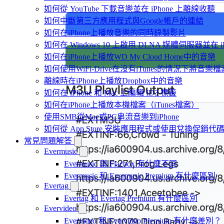
如何從 YouTube 下載音樂並在 iPhone 上離線收聽
如何中斷第三方應用程式與Google帳戶的連結
如何在iPhone上播放音樂的同時錄製影片
如何在 Windows 10 上啟用 DLNA 媒體伺服器並在 
如何在iPhone上播放WD My Cloud Home中的音樂
如何使用WiFi-Drive在沒有iTunes的情況下將音樂檔
離線時在iPhone上播放Dropbox中的音樂
如何在 iPhone 和 Mac 上編輯 ID3 標籤
如何在iPhone上播放本機檔案（iTunes檔案）
使用SMB從Mac或PC串流音樂到iPhone
如何從 App Store 安裝應用程式或使用兌換促銷
常見問題解答
Evermusic
Evermusic 與 Flacbox 有什麼不同
Evermusic 和 Evermusic Premium 有什麼區別
Evertag
Evertag 和 Evertag Premium 有什麼區別
Evervideo
Evervideo 和 Evervideo Premium 有什麼差別？