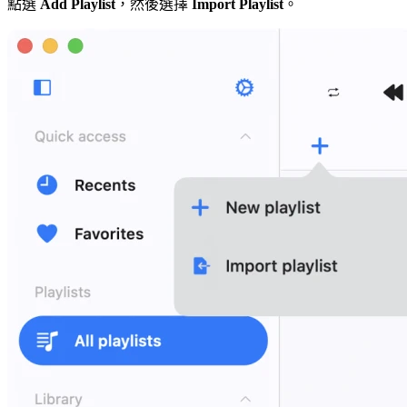
點選
Add Playlist
，然後選擇
Import Playlist
。