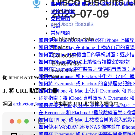
如何在 macOS 或 iOS 上播放 M3U 播
隱私與開源
免責聲明
結論
常見問題
如何使用 Kodi DLNA 伺服器在 iPhone 上播放 Mac
如何使用 CarPlay 在 iPhone 上播放自己的音樂
如何更改Spotify本機曲目的專輯封面：逐
如何在iPhone或MAC上編輯音訊檔案的歌詞
如何在Evermusic中在裝置之間傳輸音樂庫：
如何在 Evermusic 和 Flacbox 中封
從 Internet Archive 複製項目 URL
如何將 Evermusic 或 Flacbox 的音樂歷史記錄 Scro
3. 將 URL 貼到產生器
如何在 iPhone 和 Mac 上使用 Evermusic 和
逐步指南：將 iCloud 資料庫匯入 Evermusic 和 F
返回
archivetom3u.com
，將複製的 URL 貼到輸入欄位中。
如何連接 Synology NAS 並在 iPhone 或 Ma
在 Evermusic 和 Flacbox 中播放離線
如何在 iPhone 或 Mac 上檢視音樂的嵌入式
如何使用 WebDAV 連接 NAS 儲存並在 iPhon
如何在 Evermusic 和 Flacbox 中將曲目合集匯