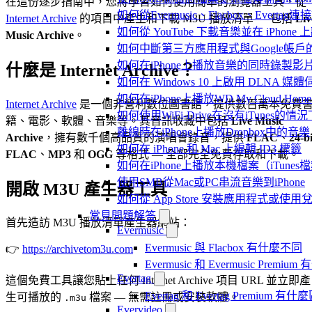
在這份逐步指南中，您將學習如何使用簡單的瀏覽器工具，從
如何從Evermusic、Flacbox、Evertag
Internet Archive
的項目中產生和下載 M3U 播放清單 — 包括
Liv
如何從 YouTube 下載音樂並在 iPhone
Music Archive
。
如何中斷第三方應用程式與Google帳戶
如何在iPhone上播放音樂的同時錄製影
什麼是 Internet Archive？
如何在 Windows 10 上啟用 DLNA 媒
如何在iPhone上播放WD My Cloud Ho
Internet Archive
是一個非營利數位圖書館，提供數百萬本免費
如何使用WiFi-Drive在沒有iTunes的
籍、電影、軟體、音樂等。其音訊收藏中包括
Live Music
離線時在iPhone上播放Dropbox中的音樂
Archive
，擁有數千個高品質的演唱會錄音，提供
FLAC
、
24-bi
如何在 iPhone 和 Mac 上編輯 ID3 標籤
FLAC
、
MP3
和
OGG
等格式 — 全部完全免費存取和下載。
如何在iPhone上播放本機檔案（iTunes
使用SMB從Mac或PC串流音樂到iPhone
開啟 M3U 產生器工具
如何從 App Store 安裝應用程式或
常見問題解答
首先造訪 M3U 播放清單產生器網站：
Evermusic
Evermusic 與 Flacbox 有什麼不同
👉
https://archivetom3u.com
Evermusic 和 Evermusic Premi
Evertag
這個免費工具讓您貼上任何 Internet Archive 項目 URL 並立即產
Evertag 和 Evertag Premium 有
生可播放的
檔案 — 無需註冊或安裝軟體。
.m3u
Evervideo