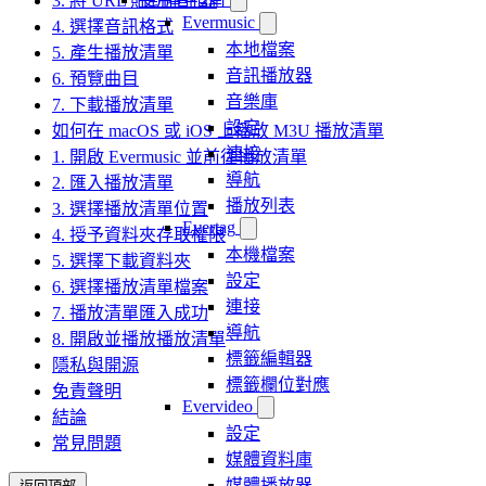
3. 將 URL 貼到產生器
Evermusic
4. 選擇音訊格式
本地檔案
5. 產生播放清單
音訊播放器
6. 預覽曲目
音樂庫
7. 下載播放清單
設定
如何在 macOS 或 iOS 上播放 M3U 播放清單
連接
1. 開啟 Evermusic 並前往播放清單
導航
2. 匯入播放清單
播放列表
3. 選擇播放清單位置
Evertag
4. 授予資料夾存取權限
本機檔案
5. 選擇下載資料夾
設定
6. 選擇播放清單檔案
連接
7. 播放清單匯入成功
導航
8. 開啟並播放播放清單
標籤編輯器
隱私與開源
標籤欄位對應
免責聲明
Evervideo
結論
設定
常見問題
媒體資料庫
媒體播放器