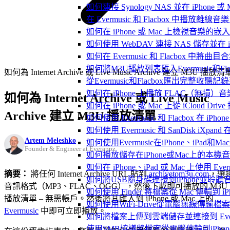
如何連接 Synology NAS 並在 iPhone 
在 Evermusic 和 Flacbox 中
如何在 iPhone 或 Mac 上檢視音樂的
如何使用 WebDAV 連接 NAS 儲存並在 iP
如何在 Evermusic 和 Flacbox 中將曲
如何將M3U播放列表匯入Evermusic和Flac
如何為 Internet Archive 或 Live Music Archive 建立 M3U 播放清
從Evermusic和Flacbox匯出完整收聽記錄到
如何在 iPhone 上播放 FLAC（無損）音
如何為 Internet Archive 或 Live Music
如何在 iPhone 或 Mac 上從 iCloud Dri
Archive 建立 M3U 播放清單
如何使用 Evermusic 和 Flacbox 在 
如何使用 Evermusic 和 SanDisk iXpa
Artem Meleshko
如何使用Evermusic在iPhone、iPad和
Founder & Engineer at Everappz
如何播放儲存在iPhone或Mac上的本機
如何在 iPhone、iPad 或 Mac 上使用 Eve
摘要：
將任何 Internet Archive URL 貼到
archivetom3u.com
，選
如何將USB隨身碟連接到iPhone並聆
音訊格式（MP3、FLAC、OGG），然後下載即可播放的 M3U
如何使用 Finder 將檔案從 Mac 傳輸到 iPho
播放清單 – 無需帳戶。然後將其匯入到 iPhone 或 Mac 上的
如何使用WiFi-Drive從電腦無線傳輸檔案到
Evermusic
中即可立即播放。
如何將檔案上傳到雲端儲存並連接到 Evermusic
使用SMB協議將檔案從電腦傳輸到iPhon