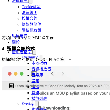
法律資訊
Cookie政策
法律聲明
授權合約
條款與條件
隱私權政策
聯絡我們
將項目 URL 貼到 M3U 產生器
關於
4. 選擇音訊格式
使用者指南
Evermusic
選擇您想要的格式（MP3、FLAC 等）。
本地檔案
音訊播放器
音樂庫
設定
連接
導航
播放列表
Evertag
本機檔案