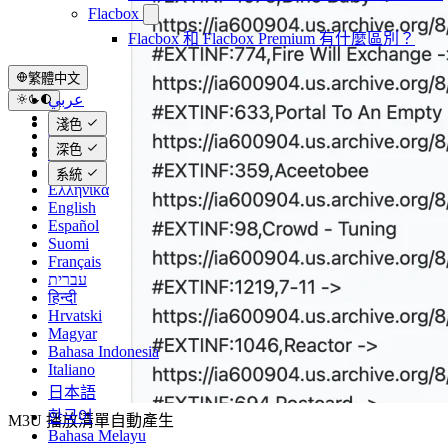
Flacbox
Flacbox 和 Flacbox Premium 有什麼區別？
繁體中文
عربي
Català
淺色
Čeština
深色
Dansk
Deutsch
系統
Ελληνικά
English
Español
Suomi
Français
עברית
हिन्दी
Hrvatski
Magyar
Bahasa Indonesia
Italiano
日本語
한국어
M3U 播放清單自動產生
Bahasa Melayu