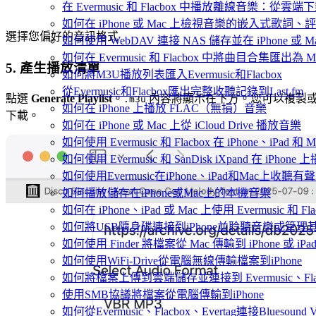
在 Evermusic 和 Flacbox 中播放離線音樂：
如何在 iPhone 或 Mac 上檢視音樂的嵌入式歌詞、評
選擇您偏好的音訊格式
如何使用 WebDAV 連接 NAS 儲存並在 iPhone 或 
如何在 Evermusic 和 Flacbox 中將曲目合集匯出為 
5. 產生播放清單
如何將M3U播放列表匯入Evermusic和Flacbox
從Evermusic和Flacbox匯出完整收聽記錄到Last.fm
點選
Generate Playlist
。
內容將顯示在下方。您可以複製
.m3u
如何在 iPhone 上播放 FLAC（無損）音樂
下載。
如何在 iPhone 或 Mac 上從 iCloud Drive 播放音樂
如何使用 Evermusic 和 Flacbox 在 iPhone、i
如何使用 Evermusic 和 SanDisk iXpand 在 iPh
如何使用Evermusic在iPhone、iPad和Mac上收聽有
如何播放儲存在iPhone或Mac上的本機音樂
如何在 iPhone、iPad 或 Mac 上使用 Evermusic 和 
如何將USB隨身碟連接到iPhone並聆聽音樂或管理
如何使用 Finder 將檔案從 Mac 傳輸到 iPhone 或 iPa
如何使用WiFi-Drive從電腦無線傳輸檔案到iPhone
如何將檔案上傳到雲端儲存並連接到 Evermusic、Flacbo
使用SMB協議將檔案從電腦傳輸到iPhone
如何從Evermusic、Flacbox、Evertag連接Bluesou