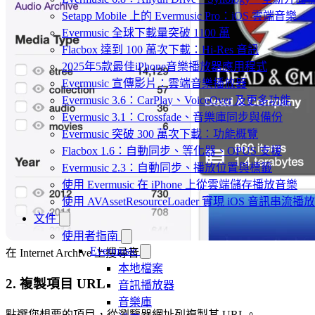
Setapp Mobile 上的 Evermusic Pro：iOS 雲端音樂
Evermusic 全球下載量突破 1100 萬
Flacbox 達到 100 萬次下載：Hi-Res 音訊
2025年5款最佳iPhone音樂播放器應用程式
Evermusic 宣傳影片：雲端音樂播放器
Evermusic 3.6：CarPlay、VoiceOver 及更多功能
Evermusic 3.1：Crossfade、音樂庫同步與備份
Evermusic 突破 300 萬次下載：功能概覽
Flacbox 1.6：自動同步、等化器、OPUS 支援
Evermusic 2.3：自動同步、播放位置與標籤
使用 Evermusic 在 iPhone 上從雲端儲存播放音樂
使用 AVAssetResourceLoader 實現 iOS 音訊串流播放
文件
使用者指南
Evermusic
在 Internet Archive 上搜尋音樂
本地檔案
2. 複製項目 URL
音訊播放器
音樂庫
點選您想要的項目，從瀏覽器網址列複製其 URL。