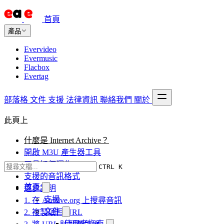
首頁
產品
Evervideo
Evermusic
Flacbox
Evertag
部落格
文件
支援
法律資訊
聯絡我們
關於
此頁上
什麼是 Internet Archive？
開啟 M3U 產生器工具
工具如何運作
CTRL K
支援的音訊格式
首頁
逐步說明
支援
1. 在 Archive.org 上搜尋音訊
文件
2. 複製項目 URL
使用者指南