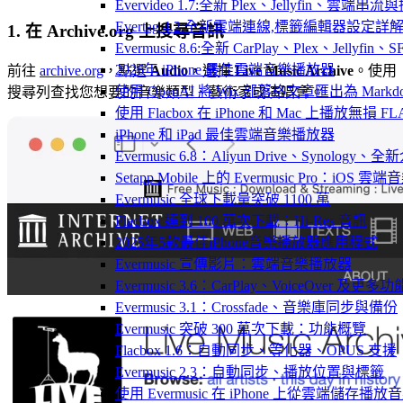
Evervideo 1.7:全新 Plex、Jellyfin、雲端
Evertag 4.2:全新雲端連線,標籤編輯器設定詳
1. 在 Archive.org 上搜尋音訊
Evermusic 8.6:全新 CarPlay、Plex、Jelly
2026年 iPhone 最佳雲端音樂播放器
前往
archive.org
，點選
Audio
，選擇
Live Music Archive
。使用
使用 OpenAI 將 Wix 部落格文章匯出為 Markd
搜尋列查找您想要的音樂類型、藝術家或演唱會。
使用 Flacbox 在 iPhone 和 Mac 上播放無損 FL
iPhone 和 iPad 最佳雲端音樂播放器
Evermusic 6.8：Aliyun Drive、Synology
Setapp Mobile 上的 Evermusic Pro：iOS 雲端
Evermusic 全球下載量突破 1100 萬
Flacbox 達到 100 萬次下載：Hi-Res 音訊
2025年5款最佳iPhone音樂播放器應用程式
Evermusic 宣傳影片：雲端音樂播放器
Evermusic 3.6：CarPlay、VoiceOver 及更多功
Evermusic 3.1：Crossfade、音樂庫同步與備份
Evermusic 突破 300 萬次下載：功能概覽
Flacbox 1.6：自動同步、等化器、OPUS 支援
Evermusic 2.3：自動同步、播放位置與標籤
使用 Evermusic 在 iPhone 上從雲端儲存播放