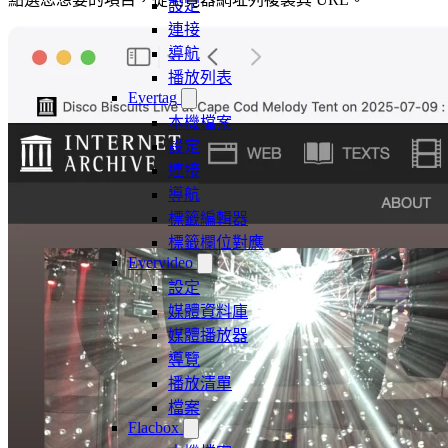
設定
連接
導航
播放列表
Evertag
本機檔案
設定
連接
導航
標籤編輯器
標籤欄位對應
Evervideo
設定
媒體資料庫
媒體播放器
導覽
播放清單
檔案
Flacbox