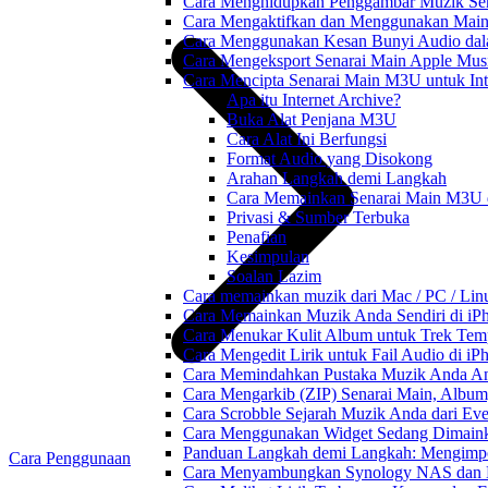
Cara Menghidupkan Penggambar Muzik Sem
Cara Mengaktifkan dan Menggunakan Main 
Cara Menggunakan Kesan Bunyi Audio dalam
Cara Mengeksport Senarai Main Apple Mus
Cara Mencipta Senarai Main M3U untuk Inte
Apa itu Internet Archive?
Buka Alat Penjana M3U
Cara Alat Ini Berfungsi
Format Audio yang Disokong
Arahan Langkah demi Langkah
Cara Memainkan Senarai Main M3U 
Privasi & Sumber Terbuka
Penafian
Kesimpulan
Soalan Lazim
Cara memainkan muzik dari Mac / PC / L
Cara Memainkan Muzik Anda Sendiri di i
Cara Menukar Kulit Album untuk Trek Tem
Cara Mengedit Lirik untuk Fail Audio di i
Cara Memindahkan Pustaka Muzik Anda Ant
Cara Mengarkib (ZIP) Senarai Main, Album
Cara Scrobble Sejarah Muzik Anda dari Eve
Cara Menggunakan Widget Sedang Dimaink
Panduan Langkah demi Langkah: Mengimpor
Cara Penggunaan
Cara Menyambungkan Synology NAS dan M