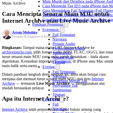
Main Muzik dari Dropbox pada iPhone Anda
Music Archive
Cara Mengedit Tag ID3 pada iPhone dan M
Cara Memainkan Fail Tempatan (Fail iTunes
Cara Mencipta Senarai Main M3U untuk
Strim Muzik Anda dari Mac atau PC ke i
Internet Archive atau Live Music Archive
Cara Memasang Aplikasi dari App Store a
Panduan Pengguna
Evermusic
Artem Meleshko
Fail Tempatan
Founder & Engineer at Everappz
Navigasi
Pemain Audio
Ringkasan:
Tampal mana-mana URL Internet Archive ke
Perpustakaan Muzik
archivetom3u.com
, pilih format audio (MP3, FLAC, OGG), dan mua
Sambungan
turun senarai main M3U yang sedia untuk dimainkan – tiada akaun
Senarai Main
diperlukan. Kemudian import ke
Evermusic
di iPhone atau Mac untu
Tetapan
main balik serta-merta.
Evertag
Fail Tempatan
Dalam panduan langkah demi langkah ini, anda akan belajar cara
Navigasi
menjana dan memuat turun senarai main M3U dari item
Internet
Pemetaan Medan Tag
Archive
— termasuk
Live Music Archive
— menggunakan alat
Penyunting Tag
mudah berasaskan pelayar.
Sambungan
Tetapan
Apa itu Internet Archive?
Evervideo
Fail
Navigasi
Internet Archive
ialah perpustakaan digital bukan untung yang