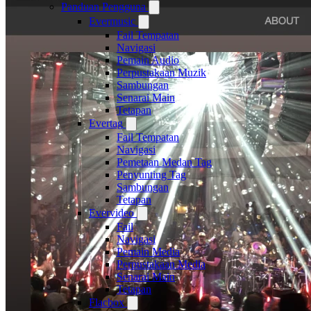
Panduan Pengguna
Evermusic
Fail Tempatan
Navigasi
Pemain Audio
Perpustakaan Muzik
Sambungan
Senarai Main
Tetapan
Evertag
Fail Tempatan
Navigasi
Pemetaan Medan Tag
Penyunting Tag
Sambungan
Tetapan
Evervideo
Fail
Navigasi
Pemain Media
Perpustakaan Media
Senarai Main
Tetapan
Flacbox