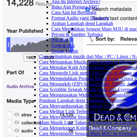
Apa itu Internet Archive?
Buka Alat Penjana M3U
Cara Alat Ini Berfungsi
Format Audio yang Disokong
Arahan Langkah demi Langkah
Cara Memainkan Senarai Main M3U di mac
Privasi & Sumber Terbuka
Penafian
Kesimpulan
Soalan Lazim
Cara memainkan muzik dari Mac / PC / Linux /
Cara Memainkan Muzik Anda Sendiri di iPhone 
Cara Menukar Kulit Album untuk Trek Tempatan 
Cara Mengedit Lirik untuk Fail Audio di iPhone
Cara Memindahkan Pustaka Muzik Anda Antara P
Cara Mengarkib (ZIP) Senarai Main, Album, Arti
Cara Scrobble Sejarah Muzik Anda dari Evermusic
Cara Menggunakan Widget Sedang Dimainkan Din
Panduan Langkah demi Langkah: Mengimport Per
Cara Menyambungkan Synology NAS dan Menden
Cara Melihat Lirik Terbenam, Komen dan Fail L
Cara Menyambung Storan NAS Menggunakan Web
Main Muzik Luar Talian di Evermusic & Flacbox:
Cara Mengeksport Koleksi Trek ke M3U, CSV d
Cara Mengimport Senarai Main M3U ke Evermusi