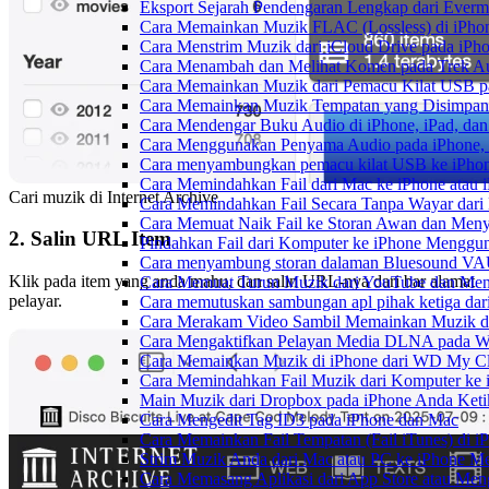
Eksport Sejarah Pendengaran Lengkap dari Everm
Cara Memainkan Muzik FLAC (Lossless) di iPho
Cara Menstrim Muzik dari iCloud Drive pada iPh
Cara Menambah dan Melihat Komen pada Trek Aud
Cara Memainkan Muzik dari Pemacu Kilat USB p
Cara Memainkan Muzik Tempatan yang Disimpan 
Cara Mendengar Buku Audio di iPhone, iPad, d
Cara Menggunakan Penyama Audio pada iPhone, 
Cara menyambungkan pemacu kilat USB ke iPhone
Cara Memindahkan Fail dari Mac ke iPhone atau
Cari muzik di Internet Archive
Cara Memindahkan Fail Secara Tanpa Wayar dar
Cara Memuat Naik Fail ke Storan Awan dan Meny
2. Salin URL Item
Pindahkan Fail dari Komputer ke iPhone Mengg
Cara menyambung storan dalaman Bluesound VAU
Klik pada item yang anda mahu, dan salin URL-nya dari bar alamat
Cara Memuat Turun Muzik dari YouTube dan Mend
pelayar.
Cara memutuskan sambungan apl pihak ketiga dar
Cara Merakam Video Sambil Memainkan Muzik d
Cara Mengaktifkan Pelayan Media DLNA pada W
Cara Memainkan Muzik di iPhone dari WD My 
Cara Memindahkan Fail Muzik dari Komputer ke
Main Muzik dari Dropbox pada iPhone Anda Ketik
Cara Mengedit Tag ID3 pada iPhone dan Mac
Cara Memainkan Fail Tempatan (Fail iTunes) di i
Strim Muzik Anda dari Mac atau PC ke iPhone
Cara Memasang Aplikasi dari App Store atau Me