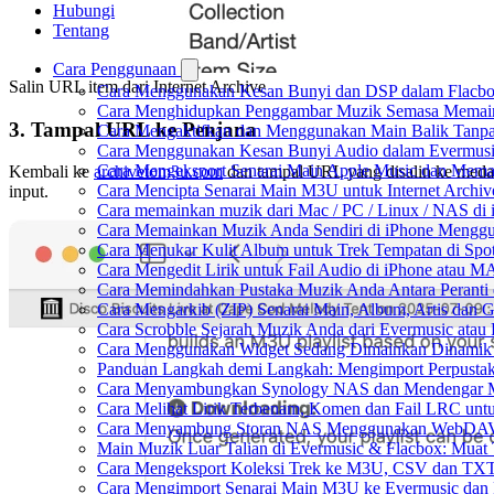
Hubungi
Tentang
Cara Penggunaan
Salin URL item dari Internet Archive
Cara Menggunakan Kesan Bunyi dan DSP dalam Flacbox:
Cara Menghidupkan Penggambar Muzik Semasa Memaink
3. Tampal URL ke Penjana
Cara Mengaktifkan dan Menggunakan Main Balik Tanpa
Cara Menggunakan Kesan Bunyi Audio dalam Evermusic: 
Cara Mengeksport Senarai Main Apple Music dan Mema
Kembali ke
archivetom3u.com
dan tampal URL yang disalin ke med
Cara Mencipta Senarai Main M3U untuk Internet Archiv
input.
Cara memainkan muzik dari Mac / PC / Linux / NAS d
Cara Memainkan Muzik Anda Sendiri di iPhone Mengg
Cara Menukar Kulit Album untuk Trek Tempatan di Spo
Cara Mengedit Lirik untuk Fail Audio di iPhone atau 
Cara Memindahkan Pustaka Muzik Anda Antara Peranti
Cara Mengarkib (ZIP) Senarai Main, Album, Artis dan 
Cara Scrobble Sejarah Muzik Anda dari Evermusic atau 
Cara Menggunakan Widget Sedang Dimainkan Dinamik 
Panduan Langkah demi Langkah: Mengimport Perpustak
Cara Menyambungkan Synology NAS dan Mendengar Mu
Cara Melihat Lirik Terbenam, Komen dan Fail LRC unt
Cara Menyambung Storan NAS Menggunakan WebDAV d
Main Muzik Luar Talian di Evermusic & Flacbox: Muat 
Cara Mengeksport Koleksi Trek ke M3U, CSV dan TXT
Cara Mengimport Senarai Main M3U ke Evermusic dan 