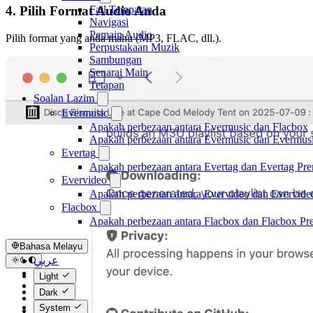
Fail Tempatan
4. Pilih Format Audio Anda
Navigasi
Pemain Audio
Pilih format yang anda mahu (MP3, FLAC, dll.).
Perpustakaan Muzik
Sambungan
Senarai Main
Tetapan
Soalan Lazim
Evermusic
Apakah perbezaan antara Evermusic dan Flacbox
Apakah perbezaan antara Evermusic dan Evermus
Evertag
Apakah perbezaan antara Evertag dan Evertag Pr
Evervideo
Apakah perbezaan antara Evervideo dan Evervid
Flacbox
Apakah perbezaan antara Flacbox dan Flacbox P
Bahasa Melayu
عربي
Català
Light
Čeština
Dark
Dansk
System
Deutsch