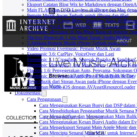
Eksport Catatan Blog Wix ke Markdown dengan OpenA
Main FLAC dan DSD Lossless di iPhone dan Mac deng
Pemain Muzik Awan Terbaik untuk iPhone dan iPad
Evermusic 6.8: Aliyun Drive, Synology, Gaya UI Bahar
Evermusic Pro di Setapp Mobile: Muzik Awan untuk iO
Evermusic Mencapai 11 Juta Muat Turun di Seluruh Dun
Flacbox Mencecah 1 Juta Muat Turun: Audio Hi-Res
5 Aplikasi Pemain Muzik iPhone Terbaik pada 2025
Video Promosi Evermusic: Pemain Muzik Awan
Evermusic 3.6: CarPlay, VoiceOver dan Lagi
Evermusic 3.1: Crossfade, Segerak Pustaka & Sandaran
Evermusic Mencapai 3 Juta Muat Turun: Gambaran Kese
Flacbox 1.6: Penyegerakan Auto, Penyama, Sokongan
Evermusic 2.3: Segerak Auto, Posisi Main Balik & Tag
Strim Muzik dari Storan Awan pada iPhone dengan Eve
Penstriman Audio iOS dengan AVAssetResourceLoader
Dokumentasi
Cara Penggunaan
Cara Menggunakan Kesan Bunyi dan DSP dalam Fla
Cara Menghidupkan Penggambar Muzik Semasa M
Cara Mengaktifkan dan Menggunakan Main Balik
Cara Menggunakan Kesan Bunyi Audio dalam Everm
Cara Mengeksport Senarai Main Apple Music da
Cara Mencipta Senarai Main M3U untuk Internet 