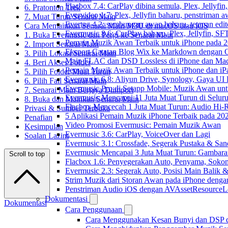
Flacbox 7.4: CarPlay dibina semula, Plex, Jellyfi
6. Pratonton Trek
Evervideo 1.7: Plex, Jellyfin baharu, penstriman a
7. Muat Turun Senarai Main
Evertag 4.2: sambungan awan baharu, tetapan edito
Cara Memainkan Senarai Main M3U di macOS atau iOS
Evermusic 8.6: CarPlay baharu, Plex, Jellyfin, SFT
1. Buka Evermusic dan Pergi ke Senarai Main
Pemain Muzik Awan Terbaik untuk iPhone pada 
2. Import Senarai Main
Eksport Catatan Blog Wix ke Markdown dengan
3. Pilih Lokasi Senarai Main
Main FLAC dan DSD Lossless di iPhone dan Mac
4. Beri Akses Folder
Pemain Muzik Awan Terbaik untuk iPhone dan iP
5. Pilih Folder Muat Turun
Evermusic 6.8: Aliyun Drive, Synology, Gaya UI
6. Pilih Fail Senarai Main
Evermusic Pro di Setapp Mobile: Muzik Awan un
7. Senarai Main Berjaya Diimport
Evermusic Mencapai 11 Juta Muat Turun di Selur
8. Buka dan Mainkan Senarai Main
Flacbox Mencecah 1 Juta Muat Turun: Audio Hi-
Privasi & Sumber Terbuka
5 Aplikasi Pemain Muzik iPhone Terbaik pada 20
Penafian
Video Promosi Evermusic: Pemain Muzik Awan
Kesimpulan
Evermusic 3.6: CarPlay, VoiceOver dan Lagi
Soalan Lazim
Evermusic 3.1: Crossfade, Segerak Pustaka & San
Evermusic Mencapai 3 Juta Muat Turun: Gambara
Scroll to top
Flacbox 1.6: Penyegerakan Auto, Penyama, Sok
Evermusic 2.3: Segerak Auto, Posisi Main Balik 
Strim Muzik dari Storan Awan pada iPhone denga
Penstriman Audio iOS dengan AVAssetResourceL
Dokumentasi
Dokumentasi
Cara Penggunaan
Cara Menggunakan Kesan Bunyi dan DSP dal