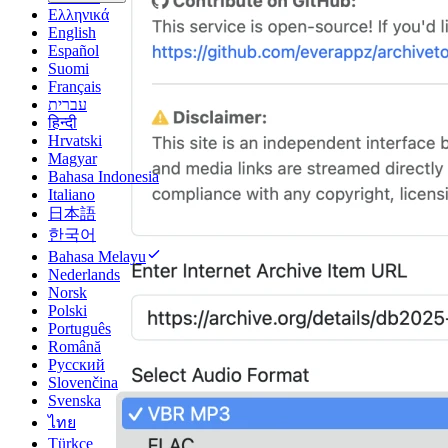
Ελληνικά
English
Español
Suomi
Français
עברית
हिन्दी
Hrvatski
Magyar
Bahasa Indonesia
Italiano
日本語
한국어
Bahasa Melayu
Nederlands
Norsk
Polski
Português
Română
Русский
Slovenčina
Svenska
ไทย
Türkçe