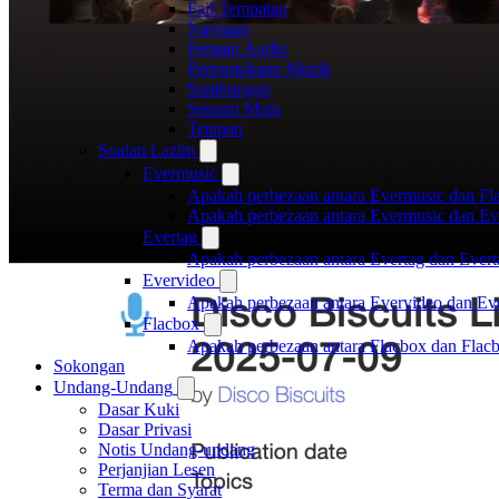
Fail Tempatan
Navigasi
Pemain Audio
Perpustakaan Muzik
Sambungan
Senarai Main
Tetapan
Soalan Lazim
Evermusic
Apakah perbezaan antara Evermusic dan Fl
Apakah perbezaan antara Evermusic dan E
Evertag
Apakah perbezaan antara Evertag dan Ever
Evervideo
Apakah perbezaan antara Evervideo dan E
Flacbox
Apakah perbezaan antara Flacbox dan Fla
Sokongan
Undang-Undang
Dasar Kuki
Dasar Privasi
Notis Undang-undang
Perjanjian Lesen
Terma dan Syarat