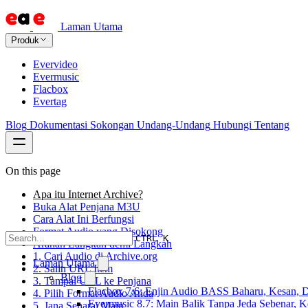
Laman Utama
Produk
Evervideo
Evermusic
Flacbox
Evertag
Blog
Dokumentasi
Sokongan
Undang-Undang
Hubungi
Tentang
On this page
Apa itu Internet Archive?
Buka Alat Penjana M3U
Cara Alat Ini Berfungsi
Format Audio yang Disokong
CTRL K
Arahan Langkah demi Langkah
1. Cari Audio di Archive.org
Laman Utama
2. Salin URL Item
Blog
3. Tampal URL ke Penjana
Flacbox 7.6: Enjin Audio BASS Baharu, Kesan, D
4. Pilih Format Audio Anda
Evermusic 8.7: Main Balik Tanpa Jeda Sebenar, 
5. Jana Senarai Main