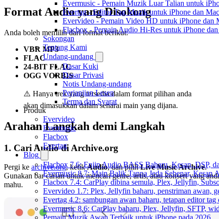
Evermusic - Pemain Muzik Luar Talian untuk iPh
Format Audio yang Disokong
Evertag - Editor Tag Muzik untuk iPhone dan Ma
Evervideo - Pemain Video HD untuk iPhone dan
Flacbox - Pemain Audio Hi-Res untuk iPhone da
Anda boleh memilih dari format berikut:
Sokongan
Tentang Kami
VBR MP3
Undang-undang
FLAC
Dasar Kuki
24-BIT FLAC
Dasar Privasi
OGG VORBIS
Notis Undang-undang
Perjanjian Lesen
⚠️ Hanya trek yang tersedia dalam format pilihan anda
Terma dan Syarat
akan dimasukkan dalam senarai main yang dijana.
Produk
Evervideo
Arahan Langkah demi Langkah
Evermusic
Flacbox
Evertag
1. Cari Audio di Archive.org
Blog
Flacbox 7.6: Enjin Audio BASS Baharu, Kesan, DSP, d
Pergi ke
archive.org
, ketik
Audio
, dan pilih
Live Music Archive
.
Evermusic 8.7: Main Balik Tanpa Jeda Sebenar, Kesan
Gunakan bar carian untuk mencari genre, artis, atau konsert yang and
Flacbox 7.4: CarPlay dibina semula, Plex, Jellyfin, Sub
mahu.
Evervideo 1.7: Plex, Jellyfin baharu, penstriman awan, g
Evertag 4.2: sambungan awan baharu, tetapan editor tag 
Evermusic 8.6: CarPlay baharu, Plex, Jellyfin, SFTP, widg
Pemain Muzik Awan Terbaik untuk iPhone pada 2026