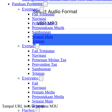
Panduan Pengguna
Evermusic
Fail Tempatan
Navigasi
Pemain Audio
Perpustakaan Muzik
Sambungan
Senarai Main
Tetapan
Evertag
Fail Tempatan
Navigasi
Pemetaan Medan Tag
Penyunting Tag
Sambungan
Tetapan
Evervideo
Fail
Navigasi
Pemain Media
Perpustakaan Media
Senarai Main
Tetapan
Tampal URL item ke penjana M3U
Flacbox