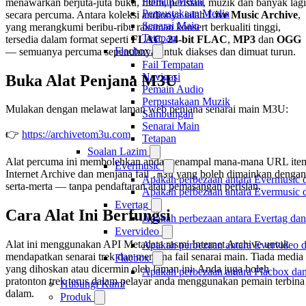
Pemain Media
menawarkan berjuta-juta buku, filem, perisian, muzik dan banyak lagi
Perpustakaan Media
secara percuma. Antara koleksi audionya ialah
Live Music Archive
,
Senarai Main
yang merangkumi beribu-ribu rakaman konsert berkualiti tinggi,
Tetapan
tersedia dalam format seperti
FLAC
,
24-bit FLAC
,
MP3
dan
OGG
Flacbox
— semuanya percuma sepenuhnya untuk diakses dan dimuat turun.
Fail Tempatan
Navigasi
Buka Alat Penjana M3U
Pemain Audio
Perpustakaan Muzik
Mulakan dengan melawat laman web penjana senarai main M3U:
Sambungan
Senarai Main
👉
https://archivetom3u.com
Tetapan
Soalan Lazim
Alat percuma ini membolehkan anda menampal mana-mana URL ite
Evermusic
Internet Archive dan menjana fail
yang boleh dimainkan dengan
.m3u
Apakah perbezaan antara Evermusic 
serta-merta — tanpa pendaftaran atau pemasangan perisian.
Apakah perbezaan antara Evermusic
Evertag
Cara Alat Ini Berfungsi
Apakah perbezaan antara Evertag da
Evervideo
Alat ini menggunakan API Metadata rasmi Internet Archive untuk
Apakah perbezaan antara Evervideo 
mendapatkan senarai trek dan menjana fail senarai main. Tiada media
Flacbox
yang dihoskan atau dicermin oleh laman ini. Anda juga boleh
Apakah perbezaan antara Flacbox da
pratonton trek terus dalam pelayar anda menggunakan pemain terbina
Hubungi Kami
dalam.
Produk