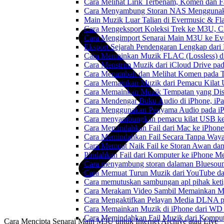
Cara Melihat Lirik Terbenam, Komen dan F
Cara Menyambung Storan NAS Menggunak
Main Muzik Luar Talian di Evermusic & Fl
Cara Mengeksport Koleksi Trek ke M3U, 
Cara Mengimport Senarai Main M3U ke Ev
Eksport Sejarah Pendengaran Lengkap dari
Cara Memainkan Muzik FLAC (Lossless) di
Cara Menstrim Muzik dari iCloud Drive pa
Cara Menambah dan Melihat Komen pada Tr
Cara Memainkan Muzik dari Pemacu Kilat 
Cara Memainkan Muzik Tempatan yang Dis
Cara Mendengar Buku Audio di iPhone, i
Cara Menggunakan Penyama Audio pada iPh
Cara menyambungkan pemacu kilat USB ke 
Cara Memindahkan Fail dari Mac ke iPhone
Cara Memindahkan Fail Secara Tanpa Waya
Cara Memuat Naik Fail ke Storan Awan dan
Pindahkan Fail dari Komputer ke iPhone 
Cara menyambung storan dalaman Bluesoun
Cara Memuat Turun Muzik dari YouTube da
Cara memutuskan sambungan apl pihak keti
Cara Merakam Video Sambil Memainkan Mu
Cara Mengaktifkan Pelayan Media DLNA p
Cara Memainkan Muzik di iPhone dari W
Cara Memindahkan Fail Muzik dari Komput
Cara Mencipta Senarai Main M3U untuk Internet Archive atau Live