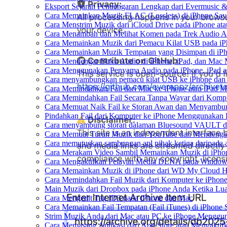
Eksport Sejarah Pendengaran Lengkap dari Evermusic &
Cara Memainkan Muzik FLAC (Lossless) di iPhone Say
Cara Menstrim Muzik dari iCloud Drive pada iPhone at
Cara Menambah dan Melihat Komen pada Trek Audio An
Cara Memainkan Muzik dari Pemacu Kilat USB pada iP
Cara Memainkan Muzik Tempatan yang Disimpan di iP
Cara Mendengar Buku Audio di iPhone, iPad, dan Mac
Cara Menggunakan Penyama Audio pada iPhone, iPad a
Cara menyambungkan pemacu kilat USB ke iPhone dan m
Cara Memindahkan Fail dari Mac ke iPhone atau iPad 
Cara Memindahkan Fail Secara Tanpa Wayar dari Komp
Cara Memuat Naik Fail ke Storan Awan dan Menyambung
Pindahkan Fail dari Komputer ke iPhone Menggunakan
Cara menyambung storan dalaman Bluesound VAULT dar
Cara Memuat Turun Muzik dari YouTube dan Mendengar
Cara memutuskan sambungan apl pihak ketiga daripada
Cara Merakam Video Sambil Memainkan Muzik di iPho
Cara Mengaktifkan Pelayan Media DLNA pada Window
Cara Memainkan Muzik di iPhone dari WD My Cloud 
Cara Memindahkan Fail Muzik dari Komputer ke iPhon
Main Muzik dari Dropbox pada iPhone Anda Ketika Lua
Cara Mengedit Tag ID3 pada iPhone dan Mac
Cara Memainkan Fail Tempatan (Fail iTunes) di iPhone 
Strim Muzik Anda dari Mac atau PC ke iPhone Mengg
Cara Memasang Aplikasi dari App Store atau Mengakt