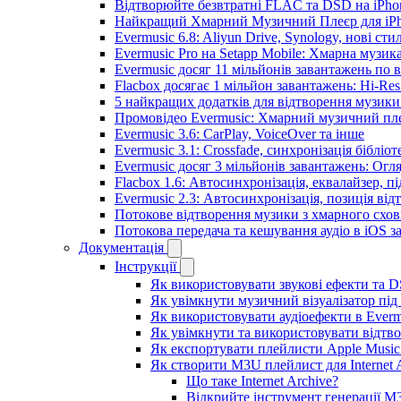
Відтворюйте безвтратні FLAC та DSD на iPhon
Найкращий Хмарний Музичний Плеєр для iPho
Evermusic 6.8: Aliyun Drive, Synology, нові сти
Evermusic Pro на Setapp Mobile: Хмарна музик
Evermusic досяг 11 мільйонів завантажень по в
Flacbox досягає 1 мільйон завантажень: Hi-Res
5 найкращих додатків для відтворення музики 
Промовідео Evermusic: Хмарний музичний пл
Evermusic 3.6: CarPlay, VoiceOver та інше
Evermusic 3.1: Crossfade, синхронізація бібліо
Evermusic досяг 3 мільйонів завантажень: Огл
Flacbox 1.6: Автосинхронізація, еквалайзер, 
Evermusic 2.3: Автосинхронізація, позиція від
Потокове відтворення музики з хмарного схов
Потокова передача та кешування аудіо в iOS 
Документація
Інструкції
Як використовувати звукові ефекти та DSP
Як увімкнути музичний візуалізатор під 
Як використовувати аудіоефекти в Evermu
Як увімкнути та використовувати відтво
Як експортувати плейлисти Apple Music 
Як створити M3U плейлист для Internet A
Що таке Internet Archive?
Відкрийте інструмент генерації M