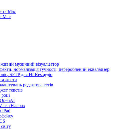
e та Mac
та Mac
і живий музичний візуалізатор
ефекти, нормалізація гучності, перероблений еквалайзер
sonic, SFTP для Hi-Res аудіо
 та жести
налаштувань редактора тегів
іджет текстів
 році
 OpenAI
ac з Flacbox
 iPad
ерфейсу
iOS
 світу