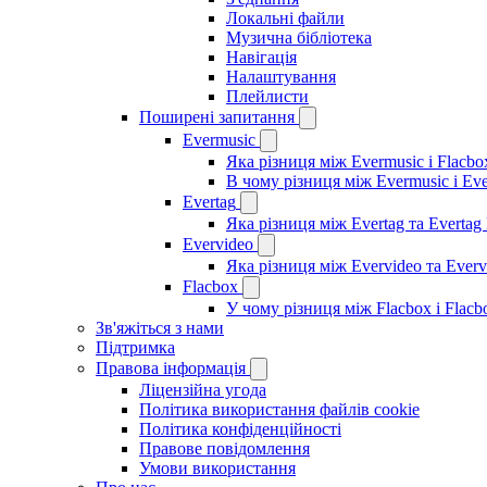
Локальні файли
Музична бібліотека
Навігація
Налаштування
Плейлисти
Поширені запитання
Evermusic
Яка різниця між Evermusic і Flacbo
В чому різниця між Evermusic і Ev
Evertag
Яка різниця між Evertag та Evertag
Evervideo
Яка різниця між Evervideo та Ever
Flacbox
У чому різниця між Flacbox і Flac
Зв'яжіться з нами
Підтримка
Правова інформація
Ліцензійна угода
Політика використання файлів cookie
Політика конфіденційності
Правове повідомлення
Умови використання