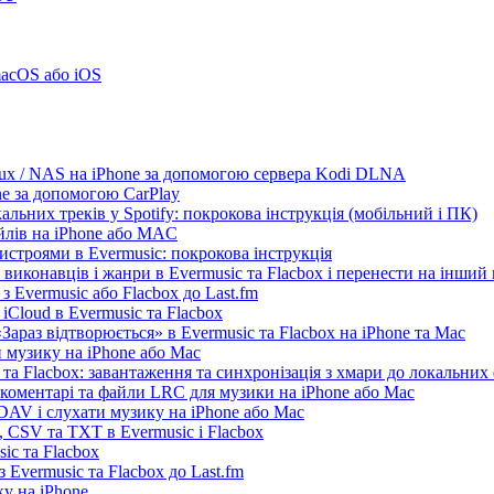
acOS або iOS
nux / NAS на iPhone за допомогою сервера Kodi DLNA
ne за допомогою CarPlay
льних треків у Spotify: покрокова інструкція (мобільний і ПК)
айлів на iPhone або MAC
истроями в Evermusic: покрокова інструкція
 виконавців і жанри в Evermusic та Flacbox і перенести на інший
 Evermusic або Flacbox до Last.fm
iCloud в Evermusic та Flacbox
араз відтворюється» в Evermusic та Flacbox на iPhone та Mac
 музику на iPhone або Mac
та Flacbox: завантаження та синхронізація з хмари до локальних
, коментарі та файли LRC для музики на iPhone або Mac
AV і слухати музику на iPhone або Mac
 CSV та TXT в Evermusic і Flacbox
ic та Flacbox
 Evermusic та Flacbox до Last.fm
у на iPhone