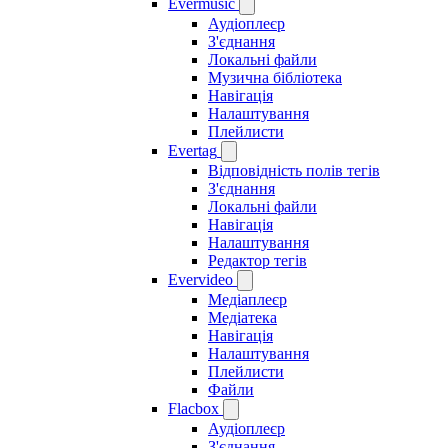
Evermusic
Аудіоплеєр
З'єднання
Локальні файли
Музична бібліотека
Навігація
Налаштування
Плейлисти
Evertag
Відповідність полів тегів
З'єднання
Локальні файли
Навігація
Налаштування
Редактор тегів
Evervideo
Медіаплеєр
Медіатека
Навігація
Налаштування
Плейлисти
Файли
Flacbox
Аудіоплеєр
З'єднання