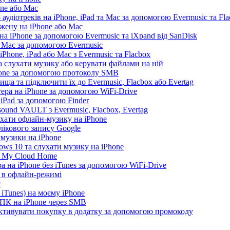
one або Mac
 аудіотреків на iPhone, iPad та Mac за допомогою Evermusic та Fl
жену на iPhone або Mac
а iPhone за допомогою Evermusic та iXpand від SanDisk
а Mac за допомогою Evermusic
Phone, iPad або Mac з Evermusic та Flacbox
 слухати музику або керувати файлами на ній
hone за допомогою протоколу SMB
ща та підключити їх до Evermusic, Flacbox або Evertag
ера на iPhone за допомогою WiFi-Drive
 iPad за допомогою Finder
ound VAULT з Evermusic, Flacbox, Evertag
ухати офлайн-музику на iPhone
лікового запису Google
 музики на iPhone
ws 10 та слухати музику на iPhone
D My Cloud Home
а на iPhone без iTunes за допомогою WiFi-Drive
e в офлайн-режимі
c
iTunes) на моєму iPhone
 ПК на iPhone через SMB
 активувати покупку в додатку за допомогою промокоду