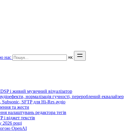
о нас
⌘
K
 DSP і живий музичний візуалізатор
 аудіоефекти, нормалізація гучності, перероблений еквалайзер
n, Subsonic, SFTP для Hi-Res аудіо
орення та жести
ення налаштувань редактора тегів
TP і віджет текстів
 2026 році
могою OpenAI