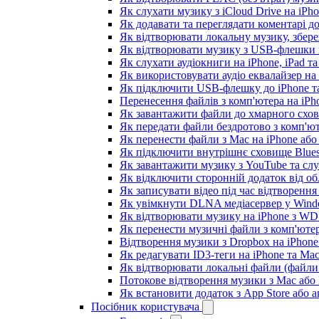
Як слухати музику з iCloud Drive на iPh
Як додавати та переглядати коментарі до
Як відтворювати локальну музику, збере
Як відтворювати музику з USB-флешки н
Як слухати аудіокниги на iPhone, iPad т
Як використовувати аудіо еквалайзер на i
Як підключити USB-флешку до iPhone та
Перенесення файлів з комп'ютера на iP
Як завантажити файли до хмарного схови
Як передати файли бездротово з комп'ют
Як перенести файли з Mac на iPhone або
Як підключити внутрішнє сховище Blues
Як завантажити музику з YouTube та сл
Як відключити сторонній додаток від об
Як записувати відео під час відтворення
Як увімкнути DLNA медіасервер у Windo
Як відтворювати музику на iPhone з W
Як перенести музичні файли з комп'ютер
Відтворення музики з Dropbox на iPhon
Як редагувати ID3-теги на iPhone та Ma
Як відтворювати локальні файли (файли 
Потокове відтворення музики з Mac або
Як встановити додаток з App Store або
Посібник користувача