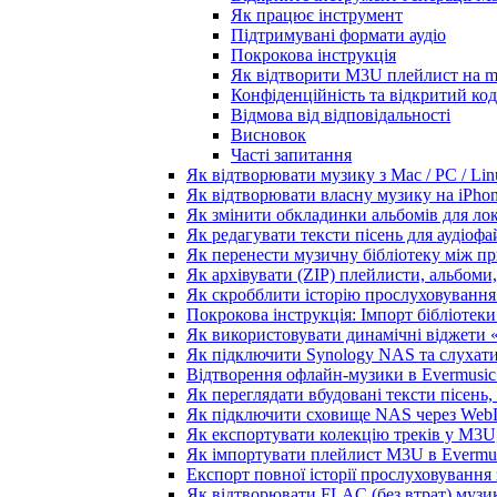
Як працює інструмент
Підтримувані формати аудіо
Покрокова інструкція
Як відтворити M3U плейлист на m
Конфіденційність та відкритий код
Відмова від відповідальності
Висновок
Часті запитання
Як відтворювати музику з Mac / PC / Li
Як відтворювати власну музику на iPho
Як змінити обкладинки альбомів для лока
Як редагувати тексти пісень для аудіоф
Як перенести музичну бібліотеку між пр
Як архівувати (ZIP) плейлисти, альбоми,
Як скробблити історію прослуховування з
Покрокова інструкція: Імпорт бібліотеки 
Як використовувати динамічні віджети «З
Як підключити Synology NAS та слухати
Відтворення офлайн-музики в Evermusic 
Як переглядати вбудовані тексти пісень
Як підключити сховище NAS через WebD
Як експортувати колекцію треків у M3U,
Як імпортувати плейлист M3U в Evermus
Експорт повної історії прослуховування з
Як відтворювати FLAC (без втрат) музик