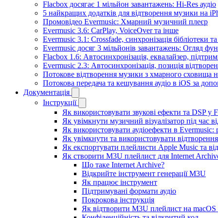
Flacbox досягає 1 мільйон завантажень: Hi-Res аудіо
5 найкращих додатків для відтворення музики на iPh
Промовідео Evermusic: Хмарний музичний плеєр
Evermusic 3.6: CarPlay, VoiceOver та інше
Evermusic 3.1: Crossfade, синхронізація бібліотеки 
Evermusic досяг 3 мільйонів завантажень: Огляд фу
Flacbox 1.6: Автосинхронізація, еквалайзер, підтр
Evermusic 2.3: Автосинхронізація, позиція відтворен
Потокове відтворення музики з хмарного сховища на
Потокова передача та кешування аудіо в iOS за до
Документація
Інструкції
Як використовувати звукові ефекти та DSP у Fla
Як увімкнути музичний візуалізатор під час ві
Як використовувати аудіоефекти в Evermusic: р
Як увімкнути та використовувати відтворення 
Як експортувати плейлисти Apple Music та ві
Як створити M3U плейлист для Internet Archive
Що таке Internet Archive?
Відкрийте інструмент генерації M3U
Як працює інструмент
Підтримувані формати аудіо
Покрокова інструкція
Як відтворити M3U плейлист на macOS 
Конфіденційність та відкритий код