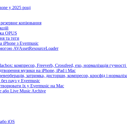
one у 2025 році
та резервне копіювання
нкцій
имка OPUS
ня та теги
 iPhone з Evermusic
помогою AVAssetResourceLoader
cbox: компресор, Freeverb, Crossfeed, ехо, нормалізація гучності
дтворення музики на iPhone, iPad і Mac
еверберація, затримка, дисторшн, компресор, кросфід і нормаліза
без пауз у Evermusic
дтворювати їх у Evermusic на Mac
 або Live Music Archive
або iOS