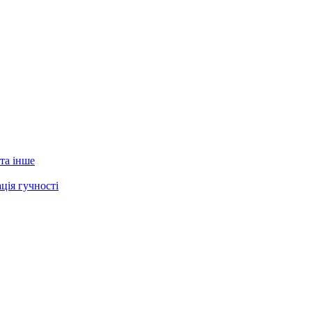
 та інше
ція гучності