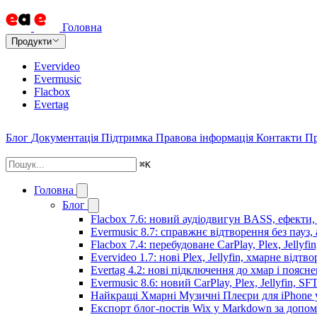
Головна
Продукти
Evervideo
Evermusic
Flacbox
Evertag
Блог
Документація
Підтримка
Правова інформація
Контакти
Пр
⌘
K
Головна
Блог
Flacbox 7.6: новий аудіодвигун BASS, ефекти,
Evermusic 8.7: справжнє відтворення без пауз,
Flacbox 7.4: перебудоване CarPlay, Plex, Jellyfi
Evervideo 1.7: нові Plex, Jellyfin, хмарне відтв
Evertag 4.2: нові підключення до хмар і поясн
Evermusic 8.6: новий CarPlay, Plex, Jellyfin, SF
Найкращі Хмарні Музичні Плеєри для iPhone у
Експорт блог-постів Wix у Markdown за допо