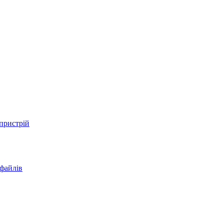
 пристрій
 файлів