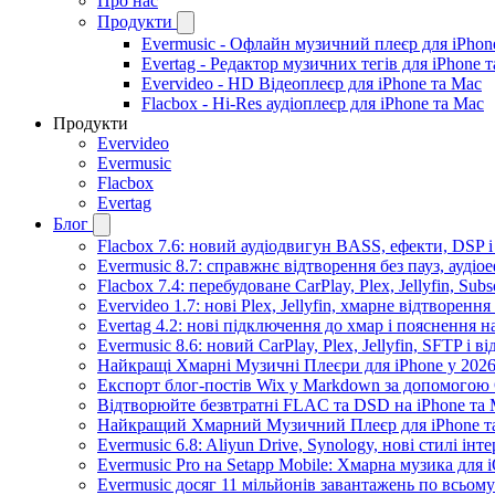
Про нас
Продукти
Evermusic - Офлайн музичний плеєр для iPhon
Evertag - Редактор музичних тегів для iPhone 
Evervideo - HD Відеоплеєр для iPhone та Mac
Flacbox - Hi-Res аудіоплеєр для iPhone та Mac
Продукти
Evervideo
Evermusic
Flacbox
Evertag
Блог
Flacbox 7.6: новий аудіодвигун BASS, ефекти, DSP 
Evermusic 8.7: справжнє відтворення без пауз, аудіо
Flacbox 7.4: перебудоване CarPlay, Plex, Jellyfin, Sub
Evervideo 1.7: нові Plex, Jellyfin, хмарне відтворення
Evertag 4.2: нові підключення до хмар і пояснення 
Evermusic 8.6: новий CarPlay, Plex, Jellyfin, SFTP і в
Найкращі Хмарні Музичні Плеєри для iPhone у 2026
Експорт блог-постів Wix у Markdown за допомогою
Відтворюйте безвтратні FLAC та DSD на iPhone та M
Найкращий Хмарний Музичний Плеєр для iPhone та
Evermusic 6.8: Aliyun Drive, Synology, нові стилі інт
Evermusic Pro на Setapp Mobile: Хмарна музика для 
Evermusic досяг 11 мільйонів завантажень по всьому