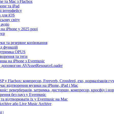
e та Mac з Flacbox
ne та iPad
лі інтерфейсу
а для iOS
сьому світу
 аудіо
на iPhone у 2025 році
еєр
теки та резервне копіювання
яд функцій
підтримка OPUS
творення та теги
ища на iPhone з Evermusic
за допомогою AVAssetResourceLoader
 у Flacbox: компресор, Freeverb, Crossfeed, ехо, нормалізація гуч
час відтворення музики на iPhone, iPad і Mac
sic: реверберація, затримка, дисторшн, компресор, кросфід і нор
рення без пауз у Evermusic
та відтворювати їх у Evermusic на Mac
rchive або Live Music Archive
3U