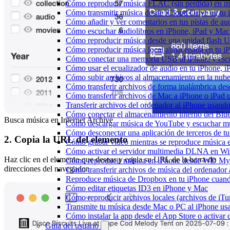
Cómo reproducir música FLAC (sin pérdida) en m
Cómo transmitir música desde iCloud Drive en tu
Cómo añadir y ver comentarios en tus pistas de a
Cómo escuchar audiolibros en iPhone, iPad y Ma
Cómo reproducir música desde una unidad flash 
Cómo reproducir música local almacenada en tu 
Cómo conectar una memoria USB al iPhone y escuch
Cómo usar el ecualizador de audio en tu iPhone, 
Cómo subir archivos al almacenamiento en la nube
Cómo transferir archivos de forma inalámbrica de
Cómo transferir archivos de Mac a iPhone o iPad 
Transferir archivos del ordenador al iPhone usan
Cómo conectar el almacenamiento interno del Bl
Busca música en Internet Archive
Cómo descargar música de YouTube y escuchar mú
Cómo desconectar una aplicación de terceros de t
2. Copia la URL del elemento
Cómo grabar vídeo mientras se reproduce música e
Cómo activar el servidor multimedia DLNA en Wi
Haz clic en el elemento que deseas y copia su URL de la barra de
Cómo reproducir música en iPhone desde WD M
direcciones del navegador.
Cómo transferir archivos de música del ordenador
Reproduce música de Dropbox en tu iPhone cuando
Cómo editar etiquetas ID3 en iPhone y Mac
Cómo reproducir archivos locales (archivos de iTu
Transmite tu música desde Mac o PC al iPhone 
Cómo instalar la app desde el App Store o activar
Guía del usuario