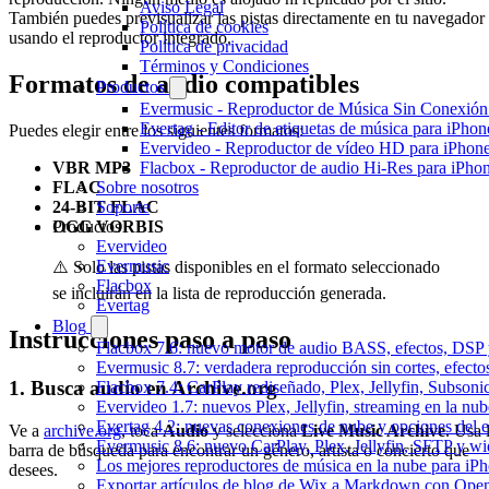
Aviso Legal
También puedes previsualizar las pistas directamente en tu navegador
Política de cookies
usando el reproductor integrado.
Política de privacidad
Términos y Condiciones
Formatos de audio compatibles
Productos
Evermusic - Reproductor de Música Sin Conexión
Evertag - Editor de etiquetas de música para iPho
Puedes elegir entre los siguientes formatos:
Evervideo - Reproductor de vídeo HD para iPhon
Flacbox - Reproductor de audio Hi-Res para iPho
VBR MP3
Sobre nosotros
FLAC
Soporte
24-BIT FLAC
Productos
OGG VORBIS
Evervideo
Evermusic
⚠️ Solo las pistas disponibles en el formato seleccionado
Flacbox
se incluirán en la lista de reproducción generada.
Evertag
Blog
Instrucciones paso a paso
Flacbox 7.6: nuevo motor de audio BASS, efectos, DSP y
Evermusic 8.7: verdadera reproducción sin cortes, efect
1. Busca audio en Archive.org
Flacbox 7.4: CarPlay rediseñado, Plex, Jellyfin, Subson
Evervideo 1.7: nuevos Plex, Jellyfin, streaming en la nu
Evertag 4.2: nuevas conexiones de nube y opciones del ed
Ve a
archive.org
, toca
Audio
y selecciona
Live Music Archive
. Usa 
Evermusic 8.6: nuevo CarPlay, Plex, Jellyfin, SFTP y wid
barra de búsqueda para encontrar un género, artista o concierto que
Los mejores reproductores de música en la nube para iP
desees.
Exportar artículos de blog de Wix a Markdown con Ope