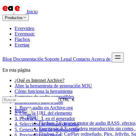
Inicio
Productos
Evervideo
Evermusic
Flacbox
Evertag
Blog
Documentación
Soporte
Legal
Contacto
Acerca de
En esta página
¿Qué es Internet Archive?
Abre la herramienta de generación M3U
Cómo funciona la herramienta
Formatos de audio compatibles
CTRL K
Instrucciones paso a paso
1. Busca audio en Archive.org
Inicio
2. Copia la URL del elemento
Blog
3. Pega la URL en el generador
Flacbox 7.6: nuevo motor de audio BASS, efectos,
4. Selecciona tu formato de audio
Evermusic 8.7: verdadera reproducción sin cortes,
5. Genera la lista de reproducción
Flacbox 7.4: CarPlay rediseñado, Plex, Jellyfin, 
6. Previsualiza las pistas