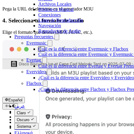
Archivos Locales
Pega la URL del elemento en el generador M3U
Biblioteca Musical
Conexiones
4. Selecciona tu formato de audio
Listas de Reproducción
Navegación
Reproductor de Audio
Elige el formato que deseas (MP3, FLAC, etc.).
Preguntas frecuentes
Evermusic
Cuál es la diferencia entre Evermusic y Flacbox
Cuál es la diferencia entre Evermusic y Evermusi
Evertag
Cuál es la diferencia entre Evertag y Evertag Pre
Evervideo
¿Cuál es la diferencia entre Evervideo y Evervid
Flacbox
¿Cuál es la diferencia entre Flacbox y Flacbox P
Español
عربي
Català
Claro
Čeština
Oscuro
Dansk
Sistema
Deutsch
Ελληνικά