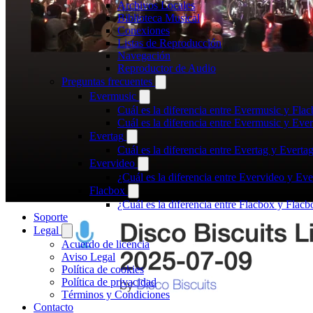
Archivos Locales
Biblioteca Musical
Conexiones
Listas de Reproducción
Navegación
Reproductor de Audio
Preguntas frecuentes
Evermusic
Cuál es la diferencia entre Evermusic y Fla
Cuál es la diferencia entre Evermusic y Ev
Evertag
Cuál es la diferencia entre Evertag y Evert
Evervideo
¿Cuál es la diferencia entre Evervideo y E
Flacbox
¿Cuál es la diferencia entre Flacbox y Fla
Soporte
Legal
Acuerdo de licencia
Aviso Legal
Política de cookies
Política de privacidad
Términos y Condiciones
Contacto