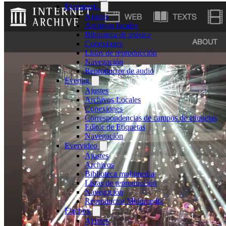
Evermusic
Ajustes
Archivos locales
Biblioteca de música
Conexiones
Listas de reproducción
Navegación
Reproductor de audio
Evertag
Ajustes
Archivos Locales
Conexiones
Correspondencias de campos de etiquetas
Editor de Etiquetas
Navegación
Evervideo
Ajustes
Archivos
Biblioteca multimedia
Listas de reproducción
Navegación
Reproductor Multimedia
Flacbox
Ajustes