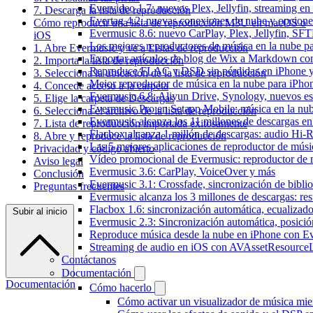
Evervideo 1.7: nuevos Plex, Jellyfin, streaming en
7. Descarga la lista de reproducción
Evertag 4.2: nuevas conexiones de nube y opciones 
Cómo reproducir una lista de reproducción M3U en macOS o
Evermusic 8.6: nuevo CarPlay, Plex, Jellyfin, SFTP
iOS
Los mejores reproductores de música en la nube p
1. Abre Evermusic y ve a Listas de reproducción
Exportar artículos de blog de Wix a Markdown c
2. Importa la lista de reproducción
Reproduce FLAC y DSD sin pérdidas en iPhone 
3. Selecciona la ubicación de la lista de reproducción
Mejor reproductor de música en la nube para iPho
4. Concede acceso a la carpeta
Evermusic 6.8: Aliyun Drive, Synology, nuevos esti
5. Elige la carpeta de Descargas
Evermusic Pro en Setapp Mobile: música en la nu
6. Selecciona el archivo de la lista de reproducción
Evermusic alcanza los 11 millones de descargas e
7. Lista de reproducción importada exitosamente
Flacbox alcanza 1 millón de descargas: audio Hi-
8. Abre y reproduce la lista de reproducción
Las 5 mejores aplicaciones de reproductor de mús
Privacidad y código abierto
Vídeo promocional de Evermusic: reproductor de 
Aviso legal
Evermusic 3.6: CarPlay, VoiceOver y más
Conclusión
Evermusic 3.1: Crossfade, sincronización de biblio
Preguntas frecuentes
Evermusic alcanza los 3 millones de descargas: r
Flacbox 1.6: sincronización automática, ecualiza
Subir al inicio
Evermusic 2.3: Sincronización automática, posició
Reproduce música desde la nube en iPhone con E
Streaming de audio en iOS con AVAssetResource
Contáctanos
Documentación
Documentación
Cómo hacerlo
Cómo activar un visualizador de música mie