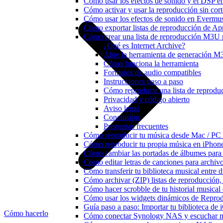
Cómo usar los efectos de sonido y el DSP e
Cómo activar y usar la reproducción sin cor
Cómo usar los efectos de sonido en Evermusi
Cómo exportar listas de reproducción de Ap
Cómo crear una lista de reproducción M3U p
¿Qué es Internet Archive?
Abre la herramienta de generación 
Cómo funciona la herramienta
Formatos de audio compatibles
Instrucciones paso a paso
Cómo reproducir una lista de repro
Privacidad y código abierto
Aviso legal
Conclusión
Preguntas frecuentes
Cómo reproducir tu música desde Mac / PC
Cómo reproducir tu propia música en iPhon
Cómo cambiar las portadas de álbumes para pi
Cómo editar letras de canciones para archi
Cómo transferir tu biblioteca musical entre 
Cómo archivar (ZIP) listas de reproducción, 
Cómo hacer scrobble de tu historial musica
Cómo usar los widgets dinámicos de Reprod
Guía paso a paso: Importar tu biblioteca de
Cómo hacerlo
Cómo conectar Synology NAS y escuchar m