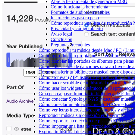
Abre la herramienta de generación M3U
Cómo funciona la herramienta
Formatos de audio compatibles
Instrucciones paso a paso
Cómo reproducir una lista de reproducció
Privacidad y código abierto
Aviso legal
Conclusión
Preguntas frecuentes
Cómo reproducir tu música desde Mac / PC / Lin
Cómo reproducir tu propia música en iPhone usan
Cómo cambiar las portadas de álbumes para pistas l
Cómo editar letras de canciones para archivos de
Cómo transferir tu biblioteca musical entre dispos
Cómo archivar (ZIP) listas de reproducción, álbumes
Cómo hacer scrobble de tu historial musical de Ev
Cómo usar los widgets dinámicos de Reproducción
Guía paso a paso: Importar tu biblioteca de iClou
Cómo conectar Synology NAS y escuchar música 
Cómo conectar un almacenamiento NAS mediante
Cómo ver letras incrustadas, comentarios y archi
Reproducir música sin conexión en Evermusic y Fla
Cómo exportar la colección de pistas a M3U, CS
Cómo importar una lista de reproducción M3U a 
Exporta tu historial de escucha completo de Everm