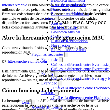
Biblioteca multimedia
Listas de reproducción
Internet Archive
es una biblioteca digital sin fines de lucro que ofrece
Navegación
millones de libros, películas, software, música y más de forma gratuita
Reproductor Multimedia
Entre sus colecciones de audio se encuentra el
Live Music Archive
,
que incluye miles de grabaciones de conciertos de alta calidad,
Flacbox
disponibles en formatos como
FLAC
,
24-bit FLAC
,
MP3
y
OGG
Ajustes
todas completamente gratuitas para acceder y descargar.
Archivos Locales
Biblioteca Musical
Abre la herramienta de generación M3U
Conexiones
Listas de Reproducción
Navegación
Comienza visitando el sitio web del generador de listas de
Reproductor de Audio
reproducción M3U:
Preguntas frecuentes
Evermusic
👉
https://archivetom3u.com
Cuál es la diferencia entre Evermusic
Cuál es la diferencia entre Evermusi
Esta herramienta gratuita te permite pegar cualquier URL de elemento
Evertag
de Internet Archive y generar instantáneamente un archivo
.m3u
Cuál es la diferencia entre Evertag y
reproducible — sin registro ni instalación de software.
Evervideo
¿Cuál es la diferencia entre Evervid
Cómo funciona la herramienta
Flacbox
¿Cuál es la diferencia entre Flacbox
La herramienta utiliza la API oficial de metadatos de Internet Archive
Legal
para recuperar listados de pistas y generar archivos de listas de
Acuerdo de licencia
reproducción. Ningún medio es alojado ni replicado por el sitio.