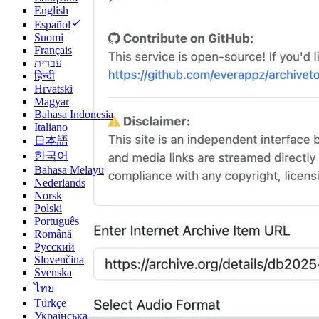
English
Español
Suomi
Français
עברית
हिन्दी
Hrvatski
Magyar
Bahasa Indonesia
Italiano
日本語
한국어
Bahasa Melayu
Nederlands
Norsk
Polski
Português
Română
Русский
Slovenčina
Svenska
ไทย
Türkçe
Українська