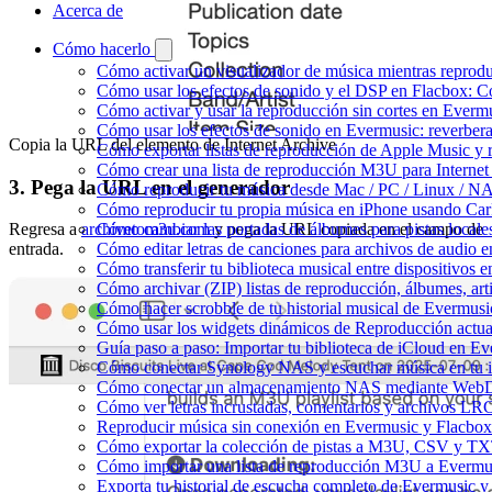
Acerca de
Cómo hacerlo
Cómo activar un visualizador de música mientras reprod
Cómo usar los efectos de sonido y el DSP en Flacbox: C
Cómo activar y usar la reproducción sin cortes en Everm
Cómo usar los efectos de sonido en Evermusic: reverbera
Copia la URL del elemento de Internet Archive
Cómo exportar listas de reproducción de Apple Music y 
Cómo crear una lista de reproducción M3U para Internet
3. Pega la URL en el generador
Cómo reproducir tu música desde Mac / PC / Linux / N
Cómo reproducir tu propia música en iPhone usando Car
Cómo cambiar las portadas de álbumes para pistas locales 
Regresa a
archivetom3u.com
y pega la URL copiada en el campo de
Cómo editar letras de canciones para archivos de audio
entrada.
Cómo transferir tu biblioteca musical entre dispositivos 
Cómo archivar (ZIP) listas de reproducción, álbumes, arti
Cómo hacer scrobble de tu historial musical de Evermusi
Cómo usar los widgets dinámicos de Reproducción actua
Guía paso a paso: Importar tu biblioteca de iCloud en E
Cómo conectar Synology NAS y escuchar música en tu 
Cómo conectar un almacenamiento NAS mediante WebDA
Cómo ver letras incrustadas, comentarios y archivos LR
Reproducir música sin conexión en Evermusic y Flacbox: 
Cómo exportar la colección de pistas a M3U, CSV y TX
Cómo importar una lista de reproducción M3U a Evermu
Exporta tu historial de escucha completo de Evermusic y