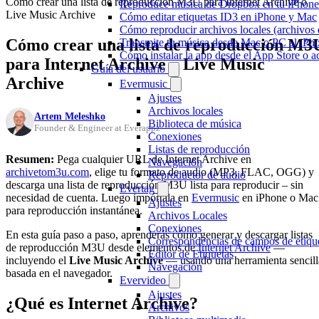
Cómo crear una lista de reproducción M3U para Internet Archive o
Reproduce música de Dropbox en tu iPhone 
Live Music Archive
Cómo editar etiquetas ID3 en iPhone y Mac
Cómo reproducir archivos locales (archivos
Cómo crear una lista de reproducción M3
Transmite tu música desde Mac o PC al iP
Cómo instalar la app desde el App Store o 
para Internet Archive o Live Music
Guía del usuario
Archive
Evermusic
Ajustes
Archivos locales
Artem Meleshko
Biblioteca de música
Founder & Engineer at Everappz
Conexiones
Listas de reproducción
Resumen:
Pega cualquier URL de Internet Archive en
Navegación
archivetom3u.com
, elige tu formato de audio (MP3, FLAC, OGG) y
Reproductor de audio
descarga una lista de reproducción M3U lista para reproducir – sin
Evertag
necesidad de cuenta. Luego impórtala en
Evermusic
en iPhone o Mac
Ajustes
para reproducción instantánea.
Archivos Locales
Conexiones
En esta guía paso a paso, aprenderás cómo generar y descargar listas
Correspondencias de campos de etiqu
de reproducción M3U desde elementos de
Internet Archive
—
Editor de Etiquetas
incluyendo el
Live Music Archive
— usando una herramienta sencill
Navegación
basada en el navegador.
Evervideo
Ajustes
¿Qué es Internet Archive?
Archivos