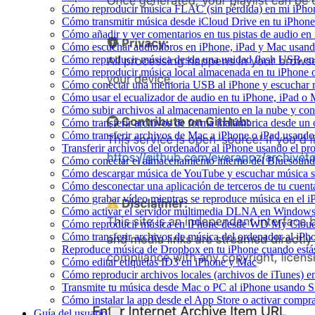
Cómo reproducir música FLAC (sin pérdida) en mi iPho
Cómo transmitir música desde iCloud Drive en tu iPhon
Cómo añadir y ver comentarios en tus pistas de audio e
Cómo escuchar audiolibros en iPhone, iPad y Mac usan
Cómo reproducir música desde una unidad flash USB e
Cómo reproducir música local almacenada en tu iPhone
Cómo conectar una memoria USB al iPhone y escuchar mús
Cómo usar el ecualizador de audio en tu iPhone, iPad o
Cómo subir archivos al almacenamiento en la nube y con
Cómo transferir archivos de forma inalámbrica desde un
Cómo transferir archivos de Mac a iPhone o iPad usando
Transferir archivos del ordenador al iPhone usando el p
Cómo conectar el almacenamiento interno del Bluesou
Cómo descargar música de YouTube y escuchar música s
Cómo desconectar una aplicación de terceros de tu cuen
Cómo grabar vídeo mientras se reproduce música en el i
Cómo activar el servidor multimedia DLNA en Windows 
Cómo reproducir música en iPhone desde WD My Clo
Cómo transferir archivos de música del ordenador al iP
Reproduce música de Dropbox en tu iPhone cuando estás
Cómo editar etiquetas ID3 en iPhone y Mac
Cómo reproducir archivos locales (archivos de iTunes) e
Transmite tu música desde Mac o PC al iPhone usando
Cómo instalar la app desde el App Store o activar compr
Guía del usuario