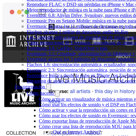
Reproduce FLAC y DSD sin pérdidas en iPhone y Mac 
Mejor reproductor de música en la nube para iPhone e iP
Evermusic 6.8: Aliyun Drive, Synology, nuevos estilos de
Evermusic Pro en Setapp Mobile: música en la nube par
Evermusic alcanza los 11 millones de descargas en todo
Flacbox alcanza 1 millón de descargas: audio Hi-Res
Las 5 mejores aplicaciones de reproductor de música pa
Vídeo promocional de Evermusic: reproductor de música
Evermusic 3.6: CarPlay, VoiceOver y más
Evermusic 3.1: Crossfade, sincronización de biblioteca y
Evermusic alcanza los 3 millones de descargas: resumen 
Flacbox 1.6: sincronización automática, ecualizador, so
Evermusic 2.3: Sincronización automática, posición de r
Reproduce música desde la nube en iPhone con Evermus
Streaming de audio en iOS con AVAssetResourceLoader
Documentación
Cómo hacerlo
Cómo activar un visualizador de música mientras 
Cómo usar los efectos de sonido y el DSP en Flac
Cómo activar y usar la reproducción sin cortes en
Cómo usar los efectos de sonido en Evermusic: rev
Cómo exportar listas de reproducción de Apple Mu
Cómo crear una lista de reproducción M3U para In
¿Qué es Internet Archive?