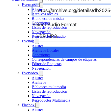
Evermusic
Ajustes
Archivos locales
Biblioteca de música
Conexiones
Listas de reproducción
Navegación
Reproductor de audio
Evertag
Ajustes
Archivos Locales
Conexiones
Correspondencias de campos de etiquetas
Editor de Etiquetas
Navegación
Evervideo
Ajustes
Archivos
Biblioteca multimedia
Listas de reproducción
Navegación
Reproductor Multimedia
Flacbox
Ajustes