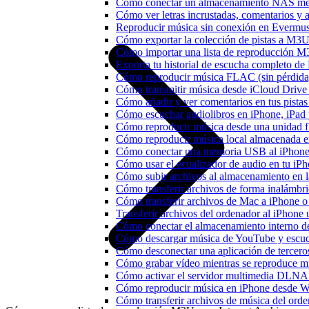
Cómo conectar un almacenamiento NAS me
Cómo ver letras incrustadas, comentarios y
Reproducir música sin conexión en Evermusic
Cómo exportar la colección de pistas a M
Cómo importar una lista de reproducción 
Exporta tu historial de escucha completo de
Cómo reproducir música FLAC (sin pérdida
Cómo transmitir música desde iCloud Drive
Cómo añadir y ver comentarios en tus pista
Cómo escuchar audiolibros en iPhone, iPa
Cómo reproducir música desde una unidad 
Cómo reproducir música local almacenada e
Cómo conectar una memoria USB al iPhone y 
Cómo usar el ecualizador de audio en tu iP
Cómo subir archivos al almacenamiento en l
Cómo transferir archivos de forma inalámbr
Cómo transferir archivos de Mac a iPhone o
Transferir archivos del ordenador al iPhon
Cómo conectar el almacenamiento interno 
Cómo descargar música de YouTube y escuc
Cómo desconectar una aplicación de tercero
Cómo grabar vídeo mientras se reproduce mú
Cómo activar el servidor multimedia DLNA 
Cómo reproducir música en iPhone desd
Cómo transferir archivos de música del ord