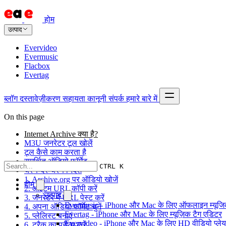
होम
उत्पाद
Evervideo
Evermusic
Flacbox
Evertag
ब्लॉग
दस्तावेज़ीकरण
सहायता
कानूनी
संपर्क
हमारे बारे में
On this page
Internet Archive क्या है?
M3U जनरेटर टूल खोलें
टूल कैसे काम करता है
समर्थित ऑडियो फॉर्मेट
CTRL K
चरण-दर-चरण निर्देश
1. Archive.org पर ऑडियो खोजें
होम
2. आइटम URL कॉपी करें
उत्पाद
3. जनरेटर में URL पेस्ट करें
Evermusic - iPhone और Mac के लिए ऑफलाइन म्यूजिक
4. अपना ऑडियो फॉर्मेट चुनें
Evertag - iPhone और Mac के लिए म्यूज़िक टैग एडिटर
5. प्लेलिस्ट बनाएं
Evervideo - iPhone और Mac के लिए HD वीडियो प्ले
6. ट्रैक का प्रीव्यू करें