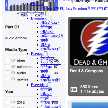
Flacbox
Flacbox और Flacbox Premium में क्या अंतर है?
उपयोगकर्ता गाइड
Evermusic
ऑडियो प्लेयर
नेविगेशन
प्लेलिस्ट्स
म्यूजिक लाइब्रेरी
संपर्क
सेटिंग्स
स्थानीय फाइलें
Evertag
टैग एडिटर
टैग फ़ील्ड मैपिंग
नेविगेशन
संपर्क
सेटिंग्स
स्थानीय फ़ाइलें
Evervideo
नेविगेशन
प्लेलिस्ट
फाइलें
मीडिया प्लेयर
मीडिया लाइब्रेरी