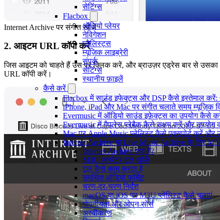
सेटिंग्स
Flacbox
ऑडियो प्लेयर
Internet Archive पर संगीत खोजें
नेविगेशन
प्लेलिस्ट्स
2. आइटम URL कॉपी करें
म्यूज़िक लाइब्रेरी
संपर्क
जिस आइटम को चाहते हैं उस पर क्लिक करें, और ब्राउज़र एड्रेस बार से उसका
सेटिंग्स
URL कॉपी करें।
स्थानीय फ़ाइलें
कैसे करें
Flacbox में साउंड इफेक्ट्स और DSP कैसे इस्तेमाल करें
iPhone, iPad और Mac पर संगीत चलाते समय म्यूज़िक विज
Evermusic में ऑडियो साउंड इफ़ेक्ट्स का उपयोग कैसे करें:
Evermusic में गैपलेस प्लेबैक कैसे सक्षम करें और उपयोग क
Mac पर Apple Music प्लेलिस्ट कैसे एक्सपोर्ट करें और उन
Internet Archive या Live Music Archive के लिए M3U प
Internet Archive क्या है?
M3U जनरेटर टूल खोलें
टूल कैसे काम करता है
समर्थित ऑडियो फॉर्मेट
चरण-दर-चरण निर्देश
macOS या iOS पर M3U प्लेलिस्ट कैसे चलाएं
गोपनीयता और ओपन सोर्स
अस्वीकरण