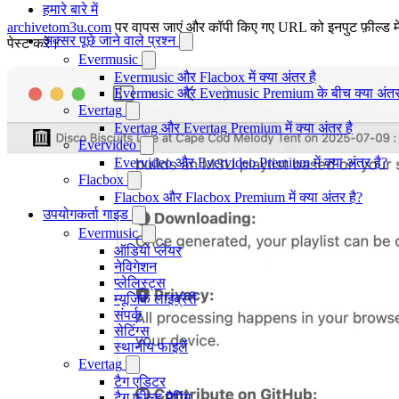
हमारे बारे में
archivetom3u.com
पर वापस जाएं और कॉपी किए गए URL को इनपुट फ़ील्ड मे
अक्सर पूछे जाने वाले प्रश्न
पेस्ट करें।
Evermusic
Evermusic और Flacbox में क्या अंतर है
Evermusic और Evermusic Premium के बीच क्या अंतर
Evertag
Evertag और Evertag Premium में क्या अंतर है
Evervideo
Evervideo और Evervideo Premium में क्या अंतर है?
Flacbox
Flacbox और Flacbox Premium में क्या अंतर है?
उपयोगकर्ता गाइड
Evermusic
ऑडियो प्लेयर
नेविगेशन
प्लेलिस्ट्स
म्यूजिक लाइब्रेरी
संपर्क
सेटिंग्स
स्थानीय फाइलें
Evertag
टैग एडिटर
टैग फ़ील्ड मैपिंग