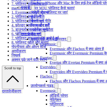
Flacbox - iPhone और Mac के लिए हाई-रेज़ ऑडियो प्ल
7. प्लेलिस्ट डाउनलोड करें
कानूनी
macOS या iOS पर M3U प्लेलिस्ट कैसे चलाएं
1. Evermusic खोलें और प्लेलिस्ट पर जाएं
कानूनी सूचना
2. प्लेलिस्ट इम्पोर्ट करें
कुकी नीति
3. प्लेलिस्ट लोकेशन चुनें
गोपनीयता नीति
4. फ़ोल्डर एक्सेस प्रदान करें
नियम और शर्तें
5. डाउनलोड्स फ़ोल्डर चुनें
लाइसेंस समझौता
6. प्लेलिस्ट फ़ाइल चुनें
दस्तावेज़ीकरण
7. प्लेलिस्ट सफलतापूर्वक इम्पोर्ट हुई
अक्सर पूछे जाने वाले प्रश्न
8. प्लेलिस्ट खोलें और चलाएं
Evermusic
गोपनीयता और ओपन सोर्स
Evermusic और Flacbox में क्या अंतर है
अस्वीकरण
Evermusic और Evermusic Premium के ब
निष्कर्ष
Evertag
अक्सर पूछे जाने वाले प्रश्न
Evertag और Evertag Premium में क्या अं
Evervideo
Scroll to top
Evervideo और Evervideo Premium में क्
Flacbox
Flacbox और Flacbox Premium में क्या अ
उपयोगकर्ता गाइड
Evermusic
दस्तावेज़ीकरण
ऑडियो प्लेयर
नेविगेशन
प्लेलिस्ट्स