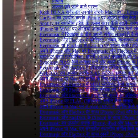
निष्कर्ष
अक्सर पूछे जाने वाले प्रश्न
Kodi DLNA सर्वर का उपयोग करके Mac / PC / Linux 
CarPlay का उपयोग करके iPhone पर अपना संगीत कैसे 
Spotify पर स्थानीय ट्रैक के एल्बम कवर कैसे बदलें: 
iPhone या MAC पर ऑडियो फ़ाइलों के लिए गीत कैसे संप
Evermusic में डिवाइस के बीच अपनी संगीत लाइब्रेरी कै
Evermusic और Flacbox में प्लेलिस्ट, एल्बम, कलाकार और 
Evermusic या Flacbox से Last.fm पर अपना संगीत इतिह
अपने iPhone और Mac पर Evermusic और Flacbox में डाय
चरण-दर-चरण मार्गदर्शिका: अपनी iCloud लाइब्रेरी को
Synology NAS कैसे कनेक्ट करें और अपने iPhone या Ma
Evermusic और Flacbox में ऑफलाइन संगीत चलाएं: क्लाउ
WebDAV का उपयोग करके NAS स्टोरेज कनेक्ट करें और 
अपने iPhone या Mac पर संगीत के लिए एम्बेडेड लिरिक्स, ट
Evermusic और Flacbox में M3U प्लेलिस्ट कैसे आयात क
Evermusic और Flacbox में ट्रैक संग्रह को M3U, CSV औ
Evermusic और Flacbox से अपना पूरा सुनने का इतिहास L
अपने iPhone पर FLAC (लॉसलेस) संगीत कैसे चलाएं
अपने iPhone या Mac पर iCloud Drive से संगीत कैसे स्ट
Evermusic और Flacbox के साथ iPhone, iPad और Mac पर अ
Evermusic और SanDisk के iXpand के साथ iPhone पर 
Evermusic का उपयोग करके iPhone, iPad और Mac पर ऑ
अपने iPhone या Mac पर संग्रहीत स्थानीय संगीत कैसे च
Evermusic और Flacbox के साथ अपने iPhone, iPad या