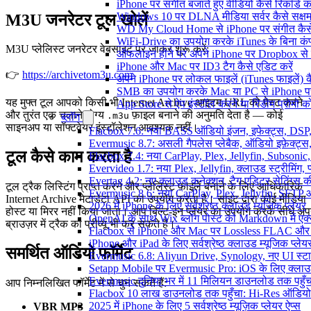
iPhone पर संगीत बजाते हुए वीडियो कैसे रिकॉर्ड कर
Windows 10 पर DLNA मीडिया सर्वर कैसे सक्षम 
M3U जनरेटर टूल खोलें
WD My Cloud Home से iPhone पर संगीत कैसे
WiFi-Drive का उपयोग करके iTunes के बिना कंप्यूट
M3U प्लेलिस्ट जनरेटर वेबसाइट पर जाकर शुरू करें:
ऑफलाइन होने पर अपने iPhone पर Dropbox से 
iPhone और Mac पर ID3 टैग कैसे एडिट करें
👉
https://archivetom3u.com
अपने iPhone पर लोकल फाइलें (iTunes फाइलें) क
SMB का उपयोग करके Mac या PC से iPhone पर अ
यह मुफ्त टूल आपको किसी भी Internet Archive आइटम URL को पेस्ट करने
App Store से ऐप इंस्टॉल करने या रिडीम प्रोम
और तुरंत एक चलाने योग्य
फ़ाइल बनाने की अनुमति देता है — कोई
.m3u
ब्लॉग
साइनअप या सॉफ्टवेयर इंस्टॉलेशन आवश्यक नहीं।
Flacbox 7.6: नया BASS ऑडियो इंजन, इफेक्ट्स, DSP, 
Evermusic 8.7: असली गैपलेस प्लेबैक, ऑडियो इफ़ेक्ट्स, 
टूल कैसे काम करता है
Flacbox 7.4: नया CarPlay, Plex, Jellyfin, Subsonic
Evervideo 1.7: नया Plex, Jellyfin, क्लाउड स्ट्रीमिंग, प
Evertag 4.2: नए क्लाउड कनेक्शन, टैग एडिटर सेटिंग्स की
टूल ट्रैक लिस्टिंग प्राप्त करने और प्लेलिस्ट फ़ाइलें बनाने के लिए आधिकारिक
Evermusic 8.6: नया CarPlay, Plex, Jellyfin, SFTP 
Internet Archive मेटाडेटा API का उपयोग करता है। साइट द्वारा कोई मीडिया
2026 में iPhone के लिए सर्वश्रेष्ठ क्लाउड म्यूजिक प्लेयर
होस्ट या मिरर नहीं किया जाता। आप बिल्ट-इन प्लेयर का उपयोग करके सीधे अप
OpenAI के साथ Wix ब्लॉग पोस्ट को Markdown में एक्सप
ब्राउज़र में ट्रैक का प्रीव्यू भी कर सकते हैं।
Flacbox से iPhone और Mac पर Lossless FLAC और
iPhone और iPad के लिए सर्वश्रेष्ठ क्लाउड म्यूजिक प्लेय
समर्थित ऑडियो फॉर्मेट
Evermusic 6.8: Aliyun Drive, Synology, नए UI स्ट
Setapp Mobile पर Evermusic Pro: iOS के लिए क्लाउ
Evermusic दुनिया भर में 11 मिलियन डाउनलोड तक पहुँच
आप निम्नलिखित फॉर्मेट में से चुन सकते हैं:
Flacbox 10 लाख डाउनलोड तक पहुँचा: Hi-Res ऑडियो
2025 में iPhone के लिए 5 सर्वश्रेष्ठ म्यूज़िक प्लेयर ऐप्स
VBR MP3