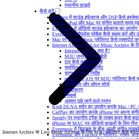
स्थानीय फ़ाइलें
कैसे करें
Flacbox में साउंड इफेक्ट्स और DSP कैसे इस्तेम
iPhone, iPad और Mac पर संगीत चलाते समय म्यूज़
Evermusic में ऑडियो साउंड इफ़ेक्ट्स का उपयोग कैस
Evermusic में गैपलेस प्लेबैक कैसे सक्षम करें और 
Mac पर Apple Music प्लेलिस्ट कैसे एक्सपोर्ट करें
Internet Archive या Live Music Archive के लि
Internet Archive क्या है?
M3U जनरेटर टूल खोलें
टूल कैसे काम करता है
समर्थित ऑडियो फॉर्मेट
चरण-दर-चरण निर्देश
macOS या iOS पर M3U प्लेलिस्ट कैसे च
गोपनीयता और ओपन सोर्स
अस्वीकरण
निष्कर्ष
अक्सर पूछे जाने वाले प्रश्न
Kodi DLNA सर्वर का उपयोग करके Mac / PC / 
CarPlay का उपयोग करके iPhone पर अपना संगीत
Spotify पर स्थानीय ट्रैक के एल्बम कवर कैसे ब
iPhone या MAC पर ऑडियो फ़ाइलों के लिए गीत कै
Evermusic में डिवाइस के बीच अपनी संगीत लाइब्र
Internet Archive या Live Music Archive के लिए M3U प्लेलिस्ट कैसे बनाएं
Evermusic और Flacbox में प्लेलिस्ट, एल्बम, कला