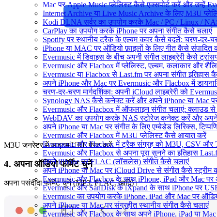
Mac पर Apple Music प्लेलिस्ट कैसे एक्सपोर्ट करें और उन्हें Ev
Internet Archive या Live Music Archive के लिए M3U प्लेलिस
Kodi DLNA सर्वर का उपयोग करके Mac / PC / Linux / NAS 
CarPlay का उपयोग करके iPhone पर अपना संगीत कैसे चलाएं
Spotify पर स्थानीय ट्रैक के एल्बम कवर कैसे बदलें: चरण-दर-
iPhone या MAC पर ऑडियो फ़ाइलों के लिए गीत कैसे संपादित क
Evermusic में डिवाइस के बीच अपनी संगीत लाइब्रेरी कैसे ट्रा
Evermusic और Flacbox में प्लेलिस्ट, एल्बम, कलाकार और शैलियों
Evermusic या Flacbox से Last.fm पर अपना संगीत इतिहास कैसे
अपने iPhone और Mac पर Evermusic और Flacbox में डायनामिक 
चरण-दर-चरण मार्गदर्शिका: अपनी iCloud लाइब्रेरी को Evermu
Synology NAS कैसे कनेक्ट करें और अपने iPhone या Mac पर स
Evermusic और Flacbox में ऑफलाइन संगीत चलाएं: क्लाउड से स्
WebDAV का उपयोग करके NAS स्टोरेज कनेक्ट करें और अपने i
अपने iPhone या Mac पर संगीत के लिए एम्बेडेड लिरिक्स, टिप्पणिय
Evermusic और Flacbox में M3U प्लेलिस्ट कैसे आयात करें
Evermusic और Flacbox में ट्रैक संग्रह को M3U, CSV और TXT 
M3U जनरेटर में आइटम URL पेस्ट करें
Evermusic और Flacbox से अपना पूरा सुनने का इतिहास Last.fm
अपने iPhone पर FLAC (लॉसलेस) संगीत कैसे चलाएं
4. अपना ऑडियो फॉर्मेट चुनें
अपने iPhone या Mac पर iCloud Drive से संगीत कैसे स्ट्रीम कर
Evermusic और Flacbox के साथ iPhone, iPad और Mac पर अपने ऑड
अपना पसंदीदा फॉर्मेट चुनें (MP3, FLAC, आदि)।
Evermusic और SanDisk के iXpand के साथ iPhone पर USB फ्
Evermusic का उपयोग करके iPhone, iPad और Mac पर ऑडियोबु
अपने iPhone या Mac पर संग्रहीत स्थानीय संगीत कैसे चलाएं
Evermusic और Flacbox के साथ अपने iPhone, iPad या Mac प