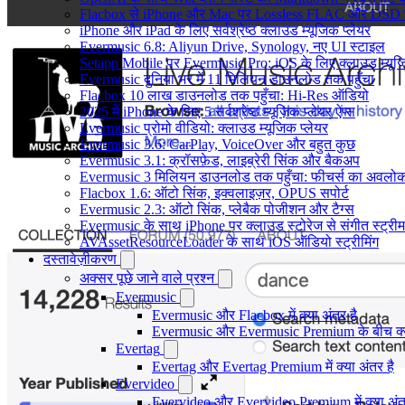
Flacbox से iPhone और Mac पर Lossless FLAC और DSD 
iPhone और iPad के लिए सर्वश्रेष्ठ क्लाउड म्यूजिक प्लेयर
Evermusic 6.8: Aliyun Drive, Synology, नए UI स्टाइल
Setapp Mobile पर Evermusic Pro: iOS के लिए क्लाउड म्यू
Evermusic दुनिया भर में 11 मिलियन डाउनलोड तक पहुँचा
Flacbox 10 लाख डाउनलोड तक पहुँचा: Hi-Res ऑडियो
2025 में iPhone के लिए 5 सर्वश्रेष्ठ म्यूज़िक प्लेयर ऐप्स
Evermusic प्रोमो वीडियो: क्लाउड म्यूजिक प्लेयर
Evermusic 3.6: CarPlay, VoiceOver और बहुत कुछ
Evermusic 3.1: क्रॉसफ़ेड, लाइब्रेरी सिंक और बैकअप
Evermusic 3 मिलियन डाउनलोड तक पहुँचा: फीचर्स का अवलो
Flacbox 1.6: ऑटो सिंक, इक्वलाइज़र, OPUS सपोर्ट
Evermusic 2.3: ऑटो सिंक, प्लेबैक पोजीशन और टैग्स
Evermusic के साथ iPhone पर क्लाउड स्टोरेज से संगीत स्ट्रीम 
AVAssetResourceLoader के साथ iOS ऑडियो स्ट्रीमिंग
दस्तावेज़ीकरण
अक्सर पूछे जाने वाले प्रश्न
Evermusic
Evermusic और Flacbox में क्या अंतर है
Evermusic और Evermusic Premium के बीच क्य
Evertag
Evertag और Evertag Premium में क्या अंतर है
Evervideo
Evervideo और Evervideo Premium में क्या अंत