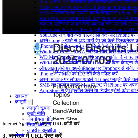
iPhone से USB फ्लैशकार्ड कैसे कनेक्ट करें और उस पर मौजू
Finder का उपयोग करके Mac से iPhone या iPad में फ़ाइले
SMB प्रोटोकॉल का उपयोग करके कंप्यूटर से iPhone में फ़
WiFi-Drive का उपयोग करके कंप्यूटर से iPhone में वायरले
क्लाउड स्टोरेज में फाइलें कैसे अपलोड करें और उन्हें Ev
Evermusic, Flacbox, Evertag से Bluesound VAULT के
YouTube से संगीत कैसे डाउनलोड करें और iPhone पर ऑफ
अपने Google खाते से थर्ड-पार्टी ऐप को कैसे डिस्कनेक्ट कर
iPhone पर संगीत बजाते हुए वीडियो कैसे रिकॉर्ड करें
Windows 10 पर DLNA मीडिया सर्वर कैसे सक्षम करें औ
WD My Cloud Home से iPhone पर संगीत कैसे चलाएं
WiFi-Drive का उपयोग करके iTunes के बिना कंप्यूटर से iP
ऑफलाइन होने पर अपने iPhone पर Dropbox से संगीत 
iPhone और Mac पर ID3 टैग कैसे एडिट करें
अपने iPhone पर लोकल फाइलें (iTunes फाइलें) कैसे चला
SMB का उपयोग करके Mac या PC से iPhone पर अपना सं
App Store से ऐप इंस्टॉल करने या रिडीम प्रोमो कोड क
सहायता
कानूनी
कानूनी सूचना
कुकी नीति
गोपनीयता नीति
Internet Archive से आइटम URL कॉपी करें
नियम और शर्तें
लाइसेंस समझौता
3. जनरेटर में URL पेस्ट करें
संपर्क