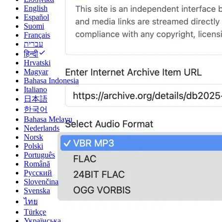
English
Español
Suomi
Français
עברית
हिन्दी
Hrvatski
Magyar
Bahasa Indonesia
Italiano
日本語
한국어
Bahasa Melayu
Nederlands
Norsk
Polski
Português
Română
Русский
Slovenčina
Svenska
ไทย
Türkçe
Українська