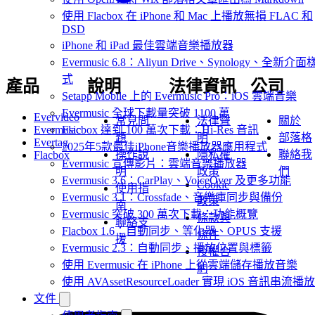
使用 Flacbox 在 iPhone 和 Mac 上播放無損 FLAC 和
DSD
iPhone 和 iPad 最佳雲端音樂播放器
Evermusic 6.8：Aliyun Drive、Synology、全新介面
式
產品
說明
法律資訊
公司
Setapp Mobile 上的 Evermusic Pro：iOS 雲端音樂
Evermusic 全球下載量突破 1100 萬
Evervideo
常見問
法律聲
關於
Flacbox 達到 100 萬次下載：Hi-Res 音訊
Evermusic
題
明
部落格
Evertag
2025年5款最佳iPhone音樂播放器應用程式
操作說
隱私權
聯絡我
Flacbox
Evermusic 宣傳影片：雲端音樂播放器
明
政策
們
Evermusic 3.6：CarPlay、VoiceOver 及更多功能
Cookie
使用指
Evermusic 3.1：Crossfade、音樂庫同步與備份
政策
南
Evermusic 突破 300 萬次下載：功能概覽
條款與
聯絡支
Flacbox 1.6：自動同步、等化器、OPUS 支援
條件
援
Evermusic 2.3：自動同步、播放位置與標籤
授權合
使用 Evermusic 在 iPhone 上從雲端儲存播放音樂
約
使用 AVAssetResourceLoader 實現 iOS 音訊串流播放
文件