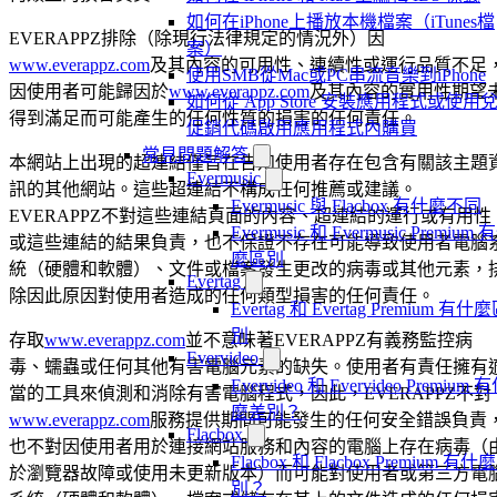
如何在iPhone上播放本機檔案（iTunes檔
EVERAPPZ排除（除現行法律規定的情況外）因
案）
www.everappz.com
及其內容的可用性、連續性或運行品質不足
使用SMB從Mac或PC串流音樂到iPhone
因使用者可能歸因於
www.everappz.com
及其內容的實用性期望
如何從 App Store 安裝應用程式或使用
得到滿足而可能產生的任何性質的損害的任何責任。
促銷代碼啟用應用程式內購買
常見問題解答
本網站上出現的超連結僅旨在告知使用者存在包含有關該主題
Evermusic
訊的其他網站。這些超連結不構成任何推薦或建議。
Evermusic 與 Flacbox 有什麼不同
EVERAPPZ不對這些連結頁面的內容、超連結的運行或有用性
Evermusic 和 Evermusic Premium 
或這些連結的結果負責，也不保證不存在可能導致使用者電腦
麼區別
統（硬體和軟體）、文件或檔案發生更改的病毒或其他元素，
Evertag
除因此原因對使用者造成的任何類型損害的任何責任。
Evertag 和 Evertag Premium 有什
別
存取
www.everappz.com
並不意味著EVERAPPZ有義務監控病
Evervideo
毒、蠕蟲或任何其他有害電腦元素的缺失。使用者有責任擁有
Evervideo 和 Evervideo Premium 
當的工具來偵測和消除有害電腦程式，因此，EVERAPPZ不對
麼差別？
www.everappz.com
服務提供期間可能發生的任何安全錯誤負責
Flacbox
也不對因使用者用於連接網站服務和內容的電腦上存在病毒（
Flacbox 和 Flacbox Premium 有什
於瀏覽器故障或使用未更新版本）而可能對使用者或第三方電
別？