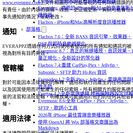
Evertag - iPhone和Mac音樂標籤編輯器
www.everappz.com
上文件和圖形中可能發現的任何印刷錯誤的
Evervideo - 適用於 iPhone 和 Mac 的高畫質影
有責任。由於內容的擴展、改進、更正或更新，資訊可能會在
播放器
事先通知的情況下定期更改。
Flacbox - iPhone和Mac高解析度音訊播放器
部落格
通知
Flacbox 7.6：全新 BASS 音訊引擎、效果器、
DSP 與即時音樂視覺化
EVERAPPZ透過任何方式向使用者發出的所有通知和通訊均被
Evermusic 8.7：真正的無縫播放、音訊效果、
視為對所有目的有效。
量正規化、全新設計的等化器
Flacbox 7.4:重建 CarPlay,Plex、Jellyfin、
管轄權
Subsonic、SFTP 助力 Hi-Res 音訊
Evervideo 1.7:全新 Plex、Jellyfin、雲端串流
對於可能因本法律聲明的解釋、適用和執行而產生的任何問題
放手勢
以及因其使用而可能產生的任何索賠，所有相關方均服從馬德
Evertag 4.2:全新雲端連線,標籤編輯器設定詳
省的法官和法院管轄，明確放棄可能適用於他們的任何其他管
Evermusic 8.6:全新 CarPlay、Plex、Jellyfin、
權。
SFTP、歌詞小工具
2026年 iPhone 最佳雲端音樂播放器
適用法律
使用 OpenAI 將 Wix 部落格文章匯出為
Markdown