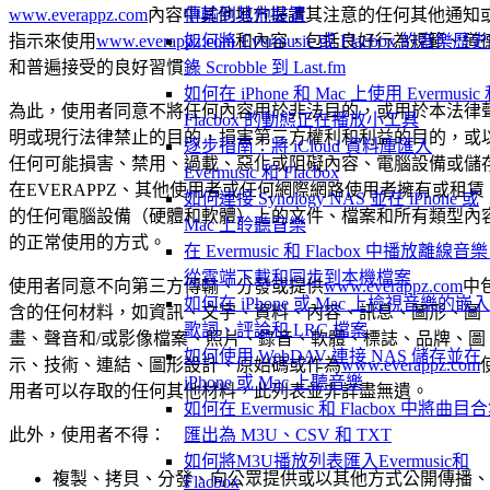
www.everappz.com
內容中其他地方提請其注意的任何其他通知
傳輸到其他裝置
指示來使用
www.everappz.com
和內容，包括良好行為規範、道
如何將 Evermusic 或 Flacbox 的音樂歷
和普遍接受的良好習慣。
錄 Scrobble 到 Last.fm
如何在 iPhone 和 Mac 上使用 Evermusic
為此，使用者同意不將任何內容用於非法目的，或用於本法律
Flacbox 的動態正在播放小工具
明或現行法律禁止的目的，損害第三方權利和利益的目的，或
逐步指南：將 iCloud 資料庫匯入
任何可能損害、禁用、過載、惡化或阻礙內容、電腦設備或儲
Evermusic 和 Flacbox
在EVERAPPZ、其他使用者或任何網際網路使用者擁有或租賃
如何連接 Synology NAS 並在 iPhone 或
的任何電腦設備（硬體和軟體）上的文件、檔案和所有類型內
Mac 上聆聽音樂
的正常使用的方式。
在 Evermusic 和 Flacbox 中播放離線音
從雲端下載和同步到本機檔案
使用者同意不向第三方傳輸、分發或提供
www.everappz.com
中
如何在 iPhone 或 Mac 上檢視音樂的嵌
含的任何材料，如資訊、文字、資料、內容、訊息、圖形、圖
歌詞、評論和 LRC 檔案
畫、聲音和/或影像檔案、照片、錄音、軟體、標誌、品牌、圖
如何使用 WebDAV 連接 NAS 儲存並在
示、技術、連結、圖形設計、原始碼或作為
www.everappz.com
iPhone 或 Mac 上聽音樂
用者可以存取的任何其他材料，此列表並非詳盡無遺。
如何在 Evermusic 和 Flacbox 中將曲目
此外，使用者不得：
匯出為 M3U、CSV 和 TXT
如何將M3U播放列表匯入Evermusic和
複製、拷貝、分發、向公眾提供或以其他方式公開傳播、
Flacbox