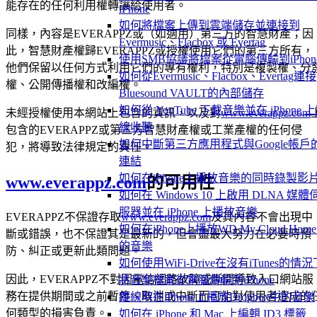
能存在的任何利用權轉讓給使用者。
iPhone
如何將檔案上傳到雲端儲存並連接到
同樣，內容是EVERAPPZ或（如適用）第三方的智慧財產；因
Evermusic、Flacbox 或 Evertag
此，智慧財產權歸EVERAPPZ或授權使用它們的第三方所有，
使用SMB協議將檔案從電腦傳輸到iPhon
他們保留以任何方式利用它們的專有權利，特別是複製權、分
如何從Evermusic、Flacbox、Evertag連接
權、公開傳播權和改編權。
Bluesound VAULT的內部儲存
如何從 YouTube 下載音樂並在 iPhone 
未經授權使用本網站上包含的資訊，以及對
www.everappz.com
線收聽
包含的EVERAPPZ或第三方智慧財產權或工業產權的任何侵
如何中斷第三方應用程式與Google帳戶
犯，將導致法律規定的責任。
連結
如何在iPhone上播放音樂的同時錄製影
www.everappz.com
的可用性
如何在 Windows 10 上啟用 DLNA 媒體
服器並在 iPhone 上播放音樂
EVERAPPZ不保證存取
www.everappz.com
及其內容不會出現中
如何在iPhone上播放WD My Cloud Hom
斷或錯誤，也不保證其是最新的，但會盡最大努力在必要時預
的音樂
防、糾正或更新此類問題。
如何使用WiFi-Drive在沒有iTunes的情況
因此，EVERAPPZ不對因電信網路故障或斷開導致入口網站服
將音樂檔案從電腦傳輸到iPhone
務在提供期間或之前暫停、取消或中斷而可能對使用者造成的
離線時在iPhone上播放Dropbox中的音樂
何類型的損害負責。
如何在 iPhone 和 Mac 上編輯 ID3 標籤