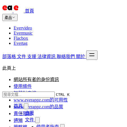
首頁
產品
Evervideo
Evermusic
Flacbox
Evertag
部落格
文件
支援
法律資訊
聯絡我們
關於
此頁上
網站所有者的身份資訊
使用條件
智慧財產權
CTRL K
www.everappz.com的可用性
首頁
www.everappz.com的品質
支援
責任限制
文件
通知
使用者指南