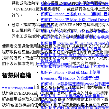
轉換或修改內容，除非獲得EVERAPPZ的明確書面授權
從Evermusic和Flacbox匯出完整收聽記
Last.fm
（EVERAPPZ擁有相應權利），或此類行為在法律上是
如何在 iPhone 上播放 FLAC（無損）音
許的。
如何在 iPhone 或 Mac 上從 iCloud Drive
刪除、操縱或以其他方式更改EVERAPPZ或其權利持有
放音樂
保留權利的「著作權」和其他識別資料，以及數位指紋、
如何使用 Evermusic 和 Flacbox 在 iPhon
浮水印或為識別它們而建立的任何其他技術手段。
iPad 和 Mac 上為音訊曲目新增和檢視評
如何使用 Evermusic 和 SanDisk iXpand 
使用者必須避免使用除為此目的提供的方式或程序之外的方式
iPhone 上播放 USB 隨身碟中的音樂
程序取得或甚至試圖取得內容，或在內容所在的網頁上為此目
如何使用Evermusic在iPhone、iPad和Ma
指示的方式，或通常在網際網路上為此目的使用的方式，只要
收聽有聲書
們不涉及損壞或禁用
www.everappz.com
和/或內容的風險。
如何播放儲存在iPhone或Mac上的本機
如何在 iPhone、iPad 或 Mac 上使用
智慧財產權
Evermusic 和 Flacbox 的音訊等化器
如何將USB隨身碟連接到iPhone並聆聽
www.everappz.com
上出現的所有商標、商號或任何類型的區分
樂或管理其上的檔案
誌均為EVERAPPZ或（如適用）其各自所有者的財產，不得理
如何使用 Finder 將檔案從 Mac 傳輸到
解為使用或存取入口網站和/或內容授予使用者對上述商標、商
iPhone 或 iPad
號和/或區分標誌的任何權利，也不得將此類內容上存在的或可
如何使用WiFi-Drive從電腦無線傳輸檔