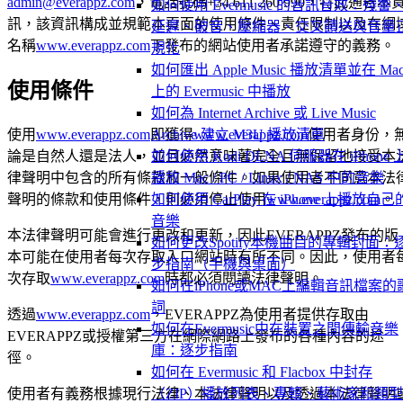
admin@everappz.com
，電話號碼+34 611 260 990，特此通告本
如何使用 Evermusic 的音訊音效：殘響
訊，該資訊構成並規範本頁面的使用條件、責任限制以及在網
延遲、破音、壓縮器、交叉饋送與音量
名稱
www.everappz.com
下發布的網站使用者承諾遵守的義務。
規化
如何匯出 Apple Music 播放清單並在 Ma
使用條件
上的 Evermusic 中播放
如何為 Internet Archive 或 Live Music
使用
www.everappz.com
即獲得
www.everappz.com
使用者身份，
Archive 建立 M3U 播放清單
論是自然人還是法人，並且必然意味著完全且無保留地接受本
如何使用 Kodi DLNA 伺服器在 iPhone 
律聲明中包含的所有條款和一般條件。如果使用者不同意本法
播放 Mac / PC / Linux / NAS 中的音樂
聲明的條款和使用條件，則必須停止使用
www.everappz.com
。
如何使用 CarPlay 在 iPhone 上播放自己
音樂
本法律聲明可能會進行更改和更新，因此EVERAPPZ發布的版
如何更改Spotify本機曲目的專輯封面：
本可能在使用者每次存取入口網站時有所不同。因此，使用者
步指南（手機與桌面）
次存取
www.everappz.com
時都必須閱讀法律聲明。
如何在iPhone或MAC上編輯音訊檔案的
詞
透過
www.everappz.com
，EVERAPPZ為使用者提供存取由
如何在Evermusic中在裝置之間傳輸音樂
EVERAPPZ或授權第三方在網際網路上發布的各種內容的途
庫：逐步指南
徑。
如何在 Evermusic 和 Flacbox 中封存
使用者有義務根據現行法律、本法律聲明以及透過本法律聲明
（ZIP）播放列表、專輯、藝術家和類