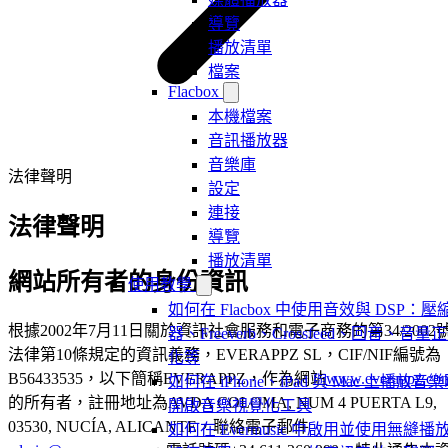
導覽
播放清單
檔案
Flacbox
本機檔案
音訊播放器
音樂庫
法律聲明
設定
連接
法律聲明
導覽
播放清單
網站所有者的身份資訊
使用教學
如何在 Flacbox 中使用音效與 DSP：壓
根據2002年7月11日關於資訊社會服務和電子商務的第34/2002
器、Freeverb、Crossfeed、回音、音量
法律第10條規定的資訊義務，EVERAPPZ SL，CIF/NIF編號為
化等
B56433535，以下簡稱EVERAPPZ，作為網站
www.everappz.co
如何在 iPhone、iPad 與 Mac 上播放音
的所有者，註冊地址為AVDA COLOMA, NUM 4 PUERTA L9,
開啟音樂視覺化工具
03530, NUCÍA, ALICANTE，聯絡電子郵件
如何在 Evermusic 中啟用並使用無縫播