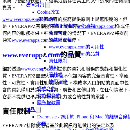
系統（硬體和軟體）、檔案或儲存在其上的文件造成的任何損
法律資訊
負責。
Cookie政策
法律聲明
www.everappz.com
及其內容的服務提供原則上是無限期的。但
網站所有者的身份資訊
是，EVERAPPZ有權隨時終止或暫停
www.everappz.com
和/或任
使用條件
何內容的服務提供。在合理可能的情況下，EVERAPPZ將提前
智慧財產權
通知
www.everappz.com
的終止或暫停。
www.everappz.com的可用性
www.everappz.com
的品質
www.everappz.com的品質
責任限制
通知
鑑於透過
www.everappz.com
提供的資訊和服務的動態和變化性
管轄權
質，EVERAPPZ盡最大努力但不保證內容的完全真實性、準確
適用法律
性、可靠性、實用性和/或及時性。構成本入口網站的頁面中包
授權合約
含的資訊僅用於資訊、諮詢、廣告和宣傳目的。在任何情況下
條款與條件
它都不提供也不具有具有約束力或合約性質的承諾。
隱私權政策
產品
責任限制
Evermusic - 適用於 iPhone 和 Mac 的離線音樂
放器
EVERAPPZ排除使用者基於此資訊可能做出的決定以及