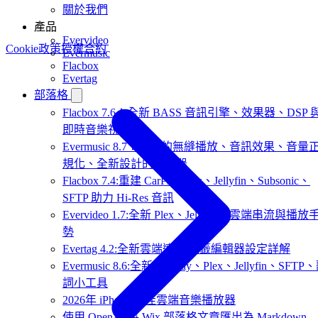
關於我們
產品
Evervideo
Cookie政策
授權合約
Evermusic
Flacbox
Evertag
部落格
Flacbox 7.6：全新 BASS 音訊引擎、效果器、DSP 
即時音樂視覺化
Evermusic 8.7：真正的無縫播放、音訊效果、音量
規化、全新設計的等化器
Flacbox 7.4:重建 CarPlay,Plex、Jellyfin、Subsonic、
SFTP 助力 Hi-Res 音訊
Evervideo 1.7:全新 Plex、Jellyfin、雲端串流與播放
勢
Evertag 4.2:全新雲端連線,標籤編輯器設定詳解
Evermusic 8.6:全新 CarPlay、Plex、Jellyfin、SFTP
詞小工具
2026年 iPhone 最佳雲端音樂播放器
使用 OpenAI 將 Wix 部落格文章匯出為 Markdown