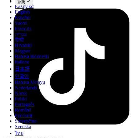
Deutsch
系統
Ελληνικά
English
Español
Suomi
Français
עברית
हिन्दी
Hrvatski
Magyar
Bahasa Indonesia
Italiano
日本語
한국어
Bahasa Melayu
Nederlands
Norsk
Polski
Português
Română
Русский
Slovenčina
Svenska
ไทย