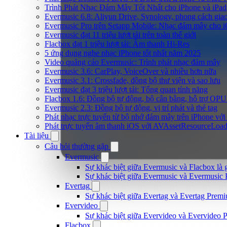
Trình Phát Nhạc Đám Mây Tốt Nhất cho iPhone và iPad
Evermusic 6.8: Aliyun Drive, Synology, phong cách gia
Evermusic Pro trên Setapp Mobile: Nhạc đám mây cho 
Evermusic đạt 11 triệu lượt tải trên toàn thế giới
Flacbox đạt 1 triệu lượt tải: Âm thanh Hi-Res
5 ứng dụng nghe nhạc iPhone tốt nhất năm 2025
Video quảng cáo Evermusic: Trình phát nhạc đám mây
Evermusic 3.6: CarPlay, VoiceOver và nhiều hơn nữa
Evermusic 3.1: Crossfade, đồng bộ thư viện và sao lưu
Evermusic đạt 3 triệu lượt tải: Tổng quan tính năng
Flacbox 1.6: Đồng bộ tự động, bộ cân bằng, hỗ trợ OP
Evermusic 2.3: Đồng bộ tự động, vị trí phát và thẻ tag
Phát nhạc trực tuyến từ bộ nhớ đám mây trên iPhone vớ
Phát trực tuyến âm thanh iOS với AVAssetResourceLoad
Tài liệu
Câu hỏi thường gặp
Evermusic
Sự khác biệt giữa Evermusic và Flacbox là 
Sự khác biệt giữa Evermusic và Evermusic 
Evertag
Sự khác biệt giữa Evertag và Evertag Premi
Evervideo
Sự khác biệt giữa Evervideo và Evervideo 
Flacbox