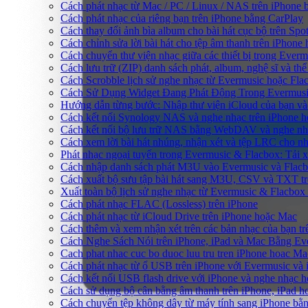
Cách phát nhạc từ Mac / PC / Linux / NAS trên iPhon
Cách phát nhạc của riêng bạn trên iPhone bằng CarPlay
Cách thay đổi ảnh bìa album cho bài hát cục bộ trên Sp
Cách chỉnh sửa lời bài hát cho tệp âm thanh trên iPho
Cách chuyển thư viện nhạc giữa các thiết bị trong Ever
Cách lưu trữ (ZIP) danh sách phát, album, nghệ sĩ và th
Cách Scrobble lịch sử nghe nhạc từ Evermusic hoặc Fla
Cách Sử Dụng Widget Đang Phát Động Trong Evermusic
Hướng dẫn từng bước: Nhập thư viện iCloud của bạn và
Cách kết nối Synology NAS và nghe nhạc trên iPhone 
Cách kết nối bộ lưu trữ NAS bằng WebDAV và nghe nh
Cách xem lời bài hát nhúng, nhận xét và tệp LRC cho n
Phát nhạc ngoại tuyến trong Evermusic & Flacbox: Tải
Cách nhập danh sách phát M3U vào Evermusic và Flac
Cách xuất bộ sưu tập bài hát sang M3U, CSV và TXT t
Xuất toàn bộ lịch sử nghe nhạc từ Evermusic & Flacbox
Cách phát nhạc FLAC (Lossless) trên iPhone
Cách phát nhạc từ iCloud Drive trên iPhone hoặc Mac
Cách thêm và xem nhận xét trên các bản nhạc của bạn t
Cách Nghe Sách Nói trên iPhone, iPad và Mac Bằng Ev
Cach phat nhac cuc bo duoc luu tru tren iPhone hoac Ma
Cách phát nhạc từ ổ USB trên iPhone với Evermusic và
Cách kết nối USB flash drive với iPhone và nghe nhạc ho
Cách sử dụng bộ cân bằng âm thanh trên iPhone, iPad 
Cách chuyển tệp không dây từ máy tính sang iPhone bằ