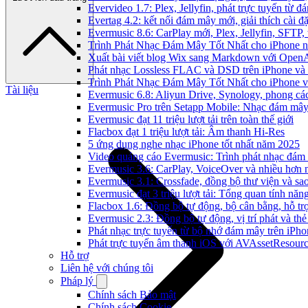
Evervideo 1.7: Plex, Jellyfin, phát trực tuyến từ 
Evertag 4.2: kết nối đám mây mới, giải thích cài đặ
Evermusic 8.6: CarPlay mới, Plex, Jellyfin, SFTP, 
Trình Phát Nhạc Đám Mây Tốt Nhất cho iPhone 
Xuất bài viết blog Wix sang Markdown với Open
Phát nhạc Lossless FLAC và DSD trên iPhone và
Trình Phát Nhạc Đám Mây Tốt Nhất cho iPhone v
Tài liệu
Evermusic 6.8: Aliyun Drive, Synology, phong cá
Evermusic Pro trên Setapp Mobile: Nhạc đám mâ
Evermusic đạt 11 triệu lượt tải trên toàn thế giới
Flacbox đạt 1 triệu lượt tải: Âm thanh Hi-Res
5 ứng dụng nghe nhạc iPhone tốt nhất năm 2025
Video quảng cáo Evermusic: Trình phát nhạc đám
Evermusic 3.6: CarPlay, VoiceOver và nhiều hơn 
Evermusic 3.1: Crossfade, đồng bộ thư viện và sa
Evermusic đạt 3 triệu lượt tải: Tổng quan tính năn
Flacbox 1.6: Đồng bộ tự động, bộ cân bằng, hỗ 
Evermusic 2.3: Đồng bộ tự động, vị trí phát và thẻ
Phát nhạc trực tuyến từ bộ nhớ đám mây trên iPh
Phát trực tuyến âm thanh iOS với AVAssetResour
Hỗ trợ
Liên hệ với chúng tôi
Pháp lý
Chính sách Bảo mật
Chính sách Cookie