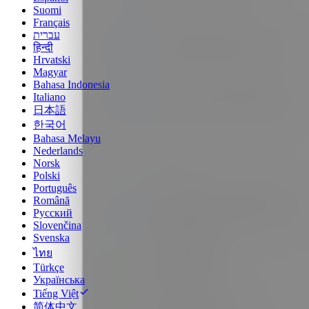
Suomi
Français
עברית
हिन्दी
Hrvatski
Magyar
Bahasa Indonesia
Italiano
日本語
한국어
Bahasa Melayu
Nederlands
Norsk
Polski
Português
Română
Русский
Slovenčina
Svenska
ไทย
Türkçe
Українська
Tiếng Việt
简体中文