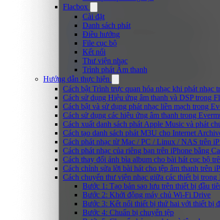
Flacbox
Cài đặt
Danh sách phát
Điều hướng
File cục bộ
Kết nối
Thư viện nhạc
Trình phát Âm thanh
Hướng dẫn thực hiện
Cách bật Trình trực quan hóa nhạc khi phát nhạc 
Cách sử dụng Hiệu ứng âm thanh và DSP trong Fl
Cách bật và sử dụng phát nhạc liền mạch trong E
Cách sử dụng các hiệu ứng âm thanh trong Evermu
Cách xuất danh sách phát Apple Music và phát ch
Cách tạo danh sách phát M3U cho Internet Archiv
Cách phát nhạc từ Mac / PC / Linux / NAS trên
Cách phát nhạc của riêng bạn trên iPhone bằng Ca
Cách thay đổi ảnh bìa album cho bài hát cục bộ t
Cách chỉnh sửa lời bài hát cho tệp âm thanh trê
Cách chuyển thư viện nhạc giữa các thiết bị tron
Bước 1: Tạo bản sao lưu trên thiết bị đầu tiê
Bước 2: Khởi động máy chủ Wi-Fi Drive
Bước 3: Kết nối thiết bị thứ hai với thiết bị 
Bước 4: Chuẩn bị chuyển tệp