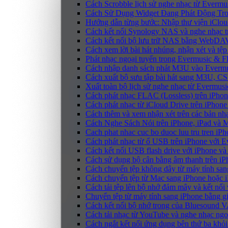
Cách Scrobble lịch sử nghe nhạc từ Evermu
Cách Sử Dụng Widget Đang Phát Động Tron
Hướng dẫn từng bước: Nhập thư viện iClou
Cách kết nối Synology NAS và nghe nhạc t
Cách kết nối bộ lưu trữ NAS bằng WebDAV
Cách xem lời bài hát nhúng, nhận xét và t
Phát nhạc ngoại tuyến trong Evermusic & 
Cách nhập danh sách phát M3U vào Evermu
Cách xuất bộ sưu tập bài hát sang M3U, C
Xuất toàn bộ lịch sử nghe nhạc từ Evermus
Cách phát nhạc FLAC (Lossless) trên iPho
Cách phát nhạc từ iCloud Drive trên iPhon
Cách thêm và xem nhận xét trên các bản nh
Cách Nghe Sách Nói trên iPhone, iPad và
Cach phat nhac cuc bo duoc luu tru tren iP
Cách phát nhạc từ ổ USB trên iPhone với 
Cách kết nối USB flash drive với iPhone và
Cách sử dụng bộ cân bằng âm thanh trên iP
Cách chuyển tệp không dây từ máy tính sa
Cách chuyển tệp từ Mac sang iPhone hoặc i
Cách tải tệp lên bộ nhớ đám mây và kết nối
Chuyển tệp từ máy tính sang iPhone bằng 
Cách kết nối bộ nhớ trong của Bluesound 
Cách tải nhạc từ YouTube và nghe nhạc ngoạ
Cách ngắt kết nối ứng dụng bên thứ ba khỏi