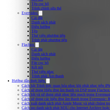
Tệp cục bộ
Trình chỉnh sửa thẻ
Evervideo
Cài đặt
Danh sách phát
Điều hướng
Tệp
Thư viện phương tiện
Trình phát phương tiện
Flacbox
Cài đặt
Danh sách phát
Điều hướng
File cục bộ
Kết nối
Thư viện nhạc
Trình phát Âm thanh
Hướng dẫn thực hiện
Cách bật Trình trực quan hóa nhạc khi phát nhạc trên iP
Cách sử dụng Hiệu ứng âm thanh và DSP trong Flacbox:
Cách bật và sử dụng phát nhạc liền mạch trong Evermus
Cách sử dụng các hiệu ứng âm thanh trong Evermusic: R
Cách xuất danh sách phát Apple Music và phát chúng tr
Cách tạo danh sách phát M3U cho Internet Archive hoặc