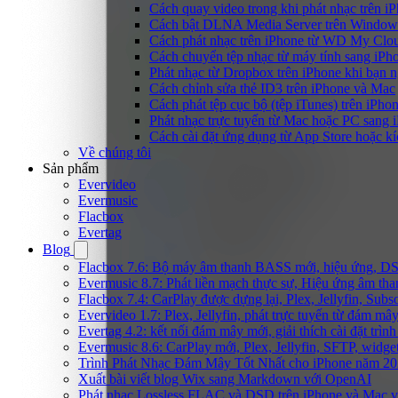
Cách quay video trong khi phát nhạc trên i
Cách bật DLNA Media Server trên Windows 
Cách phát nhạc trên iPhone từ WD My Cl
Cách chuyển tệp nhạc từ máy tính sang iPh
Phát nhạc từ Dropbox trên iPhone khi bạn n
Cách chỉnh sửa thẻ ID3 trên iPhone và Mac
Cách phát tệp cục bộ (tệp iTunes) trên iPhon
Phát nhạc trực tuyến từ Mac hoặc PC sang
Cách cài đặt ứng dụng từ App Store hoặc k
Về chúng tôi
Sản phẩm
Evervideo
Evermusic
Flacbox
Evertag
Blog
Flacbox 7.6: Bộ máy âm thanh BASS mới, hiệu ứng, DSP 
Evermusic 8.7: Phát liền mạch thực sự, Hiệu ứng âm tha
Flacbox 7.4: CarPlay được dựng lại, Plex, Jellyfin, Su
Evervideo 1.7: Plex, Jellyfin, phát trực tuyến từ đám mây
Evertag 4.2: kết nối đám mây mới, giải thích cài đặt trình
Evermusic 8.6: CarPlay mới, Plex, Jellyfin, SFTP, widget 
Trình Phát Nhạc Đám Mây Tốt Nhất cho iPhone năm 2
Xuất bài viết blog Wix sang Markdown với OpenAI
Phát nhạc Lossless FLAC và DSD trên iPhone và Mac v