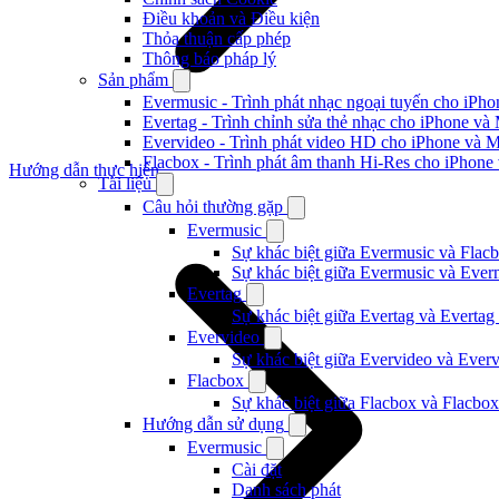
Điều khoản và Điều kiện
Thỏa thuận cấp phép
Thông báo pháp lý
Sản phẩm
Evermusic - Trình phát nhạc ngoại tuyến cho iPh
Evertag - Trình chỉnh sửa thẻ nhạc cho iPhone và
Evervideo - Trình phát video HD cho iPhone và 
Flacbox - Trình phát âm thanh Hi-Res cho iPhone
Hướng dẫn thực hiện
Tài liệu
Câu hỏi thường gặp
Evermusic
Sự khác biệt giữa Evermusic và Flacb
Sự khác biệt giữa Evermusic và Ever
Evertag
Sự khác biệt giữa Evertag và Evertag
Evervideo
Sự khác biệt giữa Evervideo và Ever
Flacbox
Sự khác biệt giữa Flacbox và Flacbox
Hướng dẫn sử dụng
Evermusic
Cài đặt
Danh sách phát