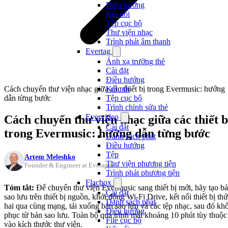
Điều hướng
Kết nối
Tệp cục bộ
Thư viện nhạc
Trình phát âm thanh
Evertag
Ánh xạ trường thẻ
Cài đặt
Điều hướng
Cách chuyển thư viện nhạc giữa các thiết bị trong Evermusic: hướng
Kết nối
dẫn từng bước
Tệp cục bộ
Trình chỉnh sửa thẻ
Evervideo
Cách chuyển thư viện nhạc giữa các thiết b
Cài đặt
trong Evermusic: hướng dẫn từng bước
Danh sách phát
Điều hướng
Tệp
Artem Meleshko
Thư viện phương tiện
Founder & Engineer at Everappz
Trình phát phương tiện
Flacbox
Tóm tắt:
Để chuyển thư viện Evermusic sang thiết bị mới, hãy tạo b
Cài đặt
sao lưu trên thiết bị nguồn, khởi động Wi-Fi Drive, kết nối thiết bị thứ
Danh sách phát
hai qua cùng mạng, tải xuống bản sao lưu và các tệp nhạc, sau đó khô
Điều hướng
phục từ bản sao lưu. Toàn bộ quá trình mất khoảng 10 phút tùy thuộc
File cục bộ
vào kích thước thư viện.