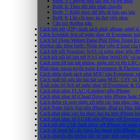
Bước 5: Chuyển bản sao lưu và tệp nhạc
Bước 6: Theo dõi tiến trình chuyển
Bước 7: Khôi phục dữ liệu từ bản sao lưu
Bước 8: Lập chỉ mục lại thư viện nhạc
Câu hỏi thường gặp
Cách lưu trữ (ZIP) danh sách phát, album, nghệ sĩ
Cách Scrobble lịch sử nghe nhạc từ Evermusic ho
Cách Sử Dụng Widget Đang Phát Động Trong Eve
Hướng dẫn từng bước: Nhập thư viện iCloud của 
Cách kết nối Synology NAS và nghe nhạc trên iP
Cách kết nối bộ lưu trữ NAS bằng WebDAV và ng
Cách xem lời bài hát nhúng, nhận xét và tệp LRC
Phát nhạc ngoại tuyến trong Evermusic & Flacbo
Cách nhập danh sách phát M3U vào Evermusic và
Cách xuất bộ sưu tập bài hát sang M3U, CSV và
Xuất toàn bộ lịch sử nghe nhạc từ Evermusic & F
Cách phát nhạc FLAC (Lossless) trên iPhone
Cách phát nhạc từ iCloud Drive trên iPhone hoặc
Cách thêm và xem nhận xét trên các bản nhạc của
Cách Nghe Sách Nói trên iPhone, iPad và Mac B
Cach phat nhac cuc bo duoc luu tru tren iPhone h
Cách phát nhạc từ ổ USB trên iPhone với Evermu
Cách kết nối USB flash drive với iPhone và nghe n
Cách sử dụng bộ cân bằng âm thanh trên iPhone, 
Cách chuyển tệp không dây từ máy tính sang iPh